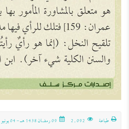
طباعة
2٬092
09 رمضان 1438 هـ - 04 يونيو 2017 م