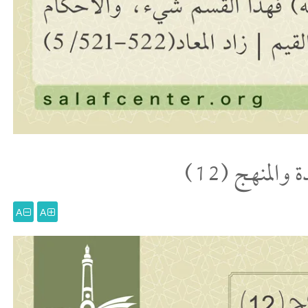
والمنهج (12)
A
A