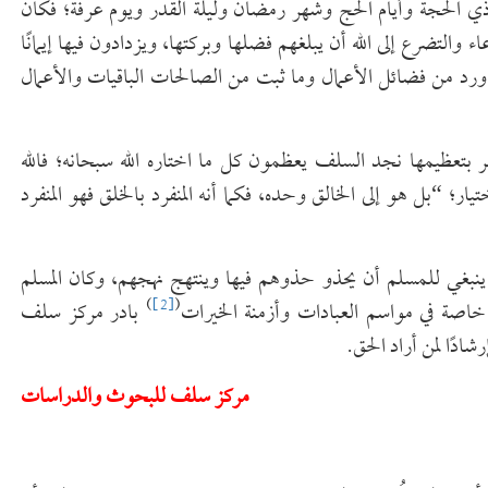
ذي الحجة وأيام الحج وشهر رمضان وليلة القدر ويوم عرفة؛ فكان
والتضرع إلى الله أن يبلغهم فضلها وبركتها، ويزدادون فيها إيمانًا
ا ورد من فضائل الأعمال وما ثبت من الصالحات الباقيات والأعمال
مر بتعظيمها نجد السلف يعظمون كل ما اختاره الله سبحانه؛ فالله
لقصص: 68]. وليس للعبد في ذلك اختيار؛ “بل هو إلى الخالق وحده، فكما أنه المنفرد بالخلق فهو المنفرد
ا ينبغي للمسلم أن يحذو حذوهم فيها وينتهج نهجهم، وكان المسلم
)
[2]
(
له خاصة في مواسم العبادات وأزمنة الخيرات
بادر مركز سلف
ادًا لمن أراد الحق.
مركز سلف للبحوث والدراسات