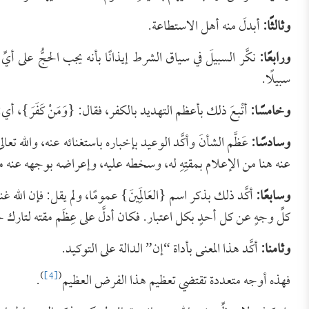
وثالثًا:
أبدلَ منه أهل الاستطاعة.
ورابعًا:
نكَّر السبيلَ في سياق الشرط إيذانًا بأنه يجب الحجُّ على 
سبيلًا.
وخامسًا:
أتْبعَ ذلك بأعظم التهديد بالكفر، فقال: {وَمَنْ كَفَرَ}، أ
وسادسًا:
عَظَّم الشأنَ وأكَّد الوعيد بإخباره باستغنائه عنه، والله تعال
عنه هنا من الإعلام بمقتِهِ له، وسخطه عليه، وإعراضه بوجهه عنه م
وسابعًا:
أكَّد ذلك بذكر اسم {العَالَمِينَ} عمومًا، ولم يقل: فإن الله غن
كلِّ وجهٍ عن كل أحدٍ بكل اعتبار. فكان أدلَّ على عِظَم مقته لتارك
وثامنا:
أكَّد هذا المعنى بأداة “إن” الدالة على التوكيد.
)
[4]
(
فهذه أوجه متعددة تقتضي تعظيم هذا الفرض العظيم
.