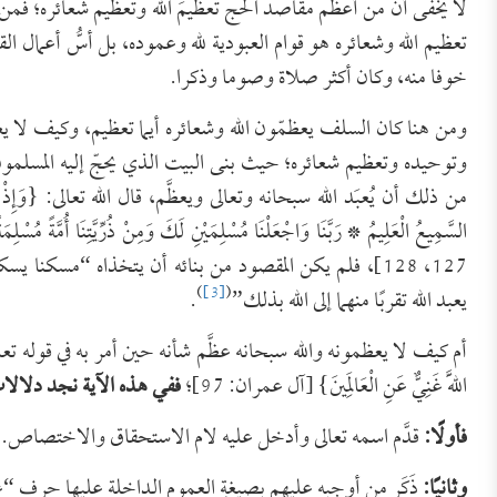
لا يخفى أن من أعظم مقاصد الحج تعظيمَ الله وتعظيم شعائره؛ 
تعظيم الله وشعائره هو قوام العبودية لله وعموده، بل أسُّ أعمال القل
خوفا منه، وكان أكثر صلاة وصوما وذكرا.
ومن هنا كان السلف يعظمّون الله وشعائره أيما تعظيم، وكيف لا يع
وتوحيده وتعظيم شعائره؛ حيث بنى البيت الذي يحجّ إليه المسلمون
من ذلك أن يُعبَد الله سبحانه وتعالى ويعظَّم، قال الله تعالى: {وَإِذْ يَرْفَعُ إِبْرَاهِ
السَّمِيعُ الْعَلِيمُ * رَبَّنَا وَاجْعَلْنَا مُسْلِمَيْنِ لَكَ وَمِنْ ذُرِّيَّتِنَا أُمَّةً مُسْل
127، 128]، فلم يكن المقصود من بنائه أن يتخذاه “مسكنا ي
)
[3]
(
يعبد الله تقربًا منهما إلى الله بذلك”
.
أم كيف لا يعظمونه والله سبحانه عظَّم شأنه حين أمر به في قوله تعالى: {وَلِلَّهِ عَل
اللَّهَ غَنِيٌّ عَنِ الْعَالَمِينَ} [آل عمران: 97]؛
ففي هذه الآية نجد دلالات
فأولًا:
قدَّم اسمه تعالى وأدخل عليه لام الاستحقاق والاختصاص.
وثانيًا:
ذَكَر من أوجبه عليهم بصيغةِ العموم الداخلة عليها حرف “