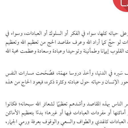
على حياته كلها، سواء في الفكر أو السلوك أو العبادات، وسواء في
دات لو حجَّ كما أراد الله وعرف مقاصد الحج من تعظيم الله وتعظيم
ت القلوب إيمانا وطمأنينة وتوحيدا وعبادة وسعادة وعظمت محبة الله
 سَيره في الدنيا، وأخذ دروسا مهمّة، فصُحّحت مسارات النفس
محور الإنسان وحياته حول عبادته وكثرة ذكره، فيعود الحاج من هذه
لناس بهذه المقاصد وأشدهم تعظيمًا لشعائر الله سبحانه؛ فكانوا
اكنها أو مفردات العبادات فيها أو غيرها؛ بدءًا بتعظيم الأماكن
اد العبادات كالهدي والطواف والسعي والوقوف بعرفة ورمي الجمار،