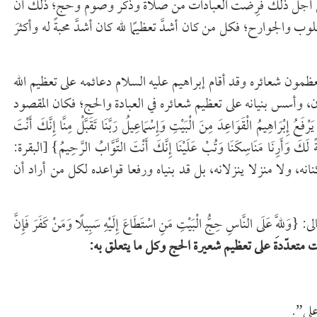
فمن أجل ذلك فُرِضت العبادات من صلاة وذكر وصوم وحج؛ ذلك أن
وب والجوارح؛ فكل من كان أشدَّ تعظيمًا لله كان أشدَّ محبةً له وأكثرَ
ظمون شعائره وقد أقام إبراهيم عليه السلام دعائمه على تعظيم الله
، وأسس بنيانه على تعظيم شعائره في العبادة والحج؛ فكان المقصود
يمُ الْقَوَاعِدَ مِنَ الْبَيْتِ وَإِسْمَاعِيلُ رَبَّنَا تَقَبَّلْ مِنَّا إِنَّكَ أَنْتَ
ِمَةً لَكَ وَأَرِنَا مَنَاسِكَنَا وَتُبْ عَلَيْنَا إِنَّكَ أَنْتَ التَّوَّابُ الرَّحِيمُ} [البقرة:
سكنانه، ولا منزلا ينزلانه، بل قد بنياه ورفعا قواعده لكل من أراد أن
َى النَّاسِ حِجُّ الْبَيْتِ مَنِ اسْتَطَاعَ إِلَيْهِ سَبِيلًا وَمَنْ كَفَرَ فَإِنَّ
 متعدّدة على تعظيم شعيرة الحج وكل ما يتعلق به:
على”.