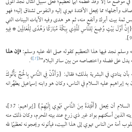
في موضع ما إلا وقد عظَّمه أيما تعظيم؛ فعلى سبيل المثال نجد المولى
اف وأجملها؛ مما يجعل الأفئدة تهوي إليه والنفوس تشتاق إليه؛ فهو
ليس ثمة بيت أبرك وأنفع منه، ثم هو هدى وفيه الآيات البينات التي
َ أَوَّلَ بَيْتٍ وُضِعَ لِلنَّاسِ لَلَّذِي بِبَكَّةَ مُبَارَكًا وَهُدًى لِلْعَالَمِينَ * فِيهِ
يه وسلم نجد فيها هذا التعظيم كقوله صلى الله عليه وسلم:
«إن هذا
)
[7]
(
مه يدل على فضله واختصاصه من بين سائر البلاد”
.
ي في البشرية بذلك؛ فقال: {وَأَذِّنْ فِي النَّاسِ بِالْحَجِّ يَأْتُوكَ
َى كُلِّ ضَامِرٍ يَأْتِينَ مِنْ كُلِّ فَجٍّ عَمِيقٍ} [الحج: 27]، فأذَّن به إبراهيم عليه السلام في الناس، وكان هو وابنه إسماعيل يطهِّرانه
ومن أجل تعظيم بيت الله الحرام وشعائر حجه دعا إبراهيم عليه السلام أن يجعل {أَفْئِدَةً مِنَ النَّاسِ تَهْوِي إِلَيْهِمْ} [إبراهيم: 37]،
 الذين أسكنهم بواد غير ذي زرع عند بيته المحرم، وكان ذلك منه
لوب أمة من الناس تهوي إلى هذا البيت، فيأتونه ويحجونه تعظيمًا لله