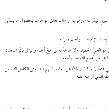
أيِّ سبيلٍ تيسَّرت من قُوتٍ أو مال، فعلق الوجوب بحصول ما يسمَّى
ي: بعدم التزام هذا الواجب وتركه.
ى هو الغنيُّ الحميد، ولا حاجةَ به إلى حجِّ أحد، وإنما في ذِكْر استغنائه
ا هو من أعظم التهديد وأبلغه.
ي عنه؛ لأنه إذا كان غنيًّا عن العالمين كلهم فله الغِنَى الكامل التام من
 حقه الذي أوجبه عليه.