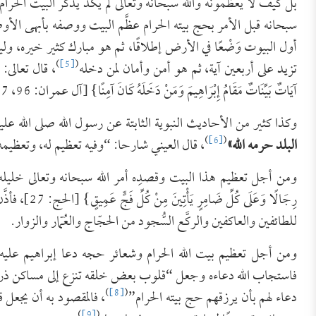
بل كيف لا يعظِّمونه والله سبحانه وتعالى لم يكد يذكر البيت الحرام 
سبحانه قبل الأمر بحج بيته الحرام عظَّم البيت ووصفه بأبهى الأوص
أول البيوت وَضْعًا في الأرض إطلاقًا، ثم هو مبارك كثير خيره، و
)
[5]
(
تزيد على أربعين آية، ثم هو أمن وأمان لمن دخله
، قال تعالى: {إِنّ
آيَاتٌ بَيِّنَاتٌ مَقَامُ إِبْرَاهِيمَ وَمَنْ دَخَلَهُ كَانَ آمِنًا} [آل عمران: 96، 97].
وكذا كثير من الأحاديث النبوية الثابتة عن رسول الله صلى الله عل
)
[6]
(
البلد حرمه الله»
، قال العيني شارحا: “وفيه تعظيم له، وتعظي
ومن أجل تعظيم هذا البيت وقصدِه أمر الله سبحانه وتعالى خليله بأن يناد
رِجَالًا وَعَل
للطائفين والعاكفين والركَّع السُّجود من الحجّاج والعُمّار والزوار.
فاستجاب الله دعاءه وجعل “قلوب بعض خلقه تنزع إلى مساكن ذريته
)
[8]
(
دعاء لهم بأن يرزقهم حج بيته الحرام”
، فالمقصود به أن يجعل ق
)
[9]
(