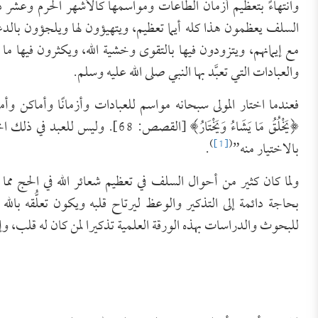
وانتهاءً بتعظيم أزمان الطاعات ومواسمها كالأشهر الحرم وعشر 
السلف يعظمون هذا كله أيما تعظيم، ويتهيؤون لها ويلجؤون بالدعاء 
مع إيمانهم، ويتزودون فيها بالتقوى وخشية الله، ويكثرون فيها م
والعبادات التي تعبَّد بها النبي صلى الله عليه وسلم.
فعندما اختار المولى سبحانه مواسم للعبادات وأزمانًا وأماكن وأ
﴿يَخْلُقُ مَا يَشَاءُ ‌وَيَخْتَارُ﴾ [ا
)
[1]
(
بالاختيار منه”
.
ولما كان كثير من أحوال السلف في تعظيم شعائر الله في الحج مم
بحاجة دائمة إلى التذكير والوعظ ليرتاح قلبه ويكون تعلُّقه بال
للبحوث والدراسات بهذه الورقة العلمية تذكيرا لمن كان له قلب، وإرش