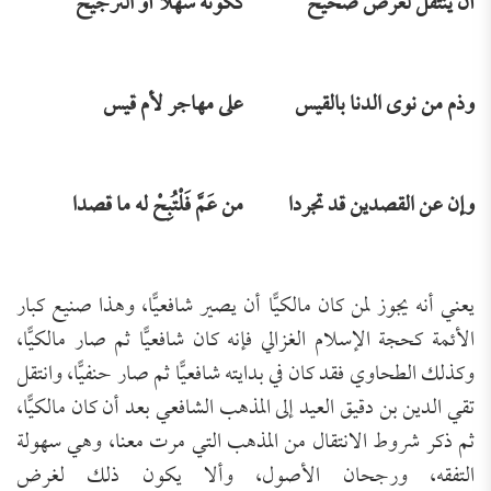
أن ينتقل لغرض صحيح
ككونه سهلا أو الترجيح
وذم من نوى الدنا بالقيس
على مهاجر لأم قيس
وإن عن القصدين قد تجردا
من عَمَّ فَلْتُبِحْ له ما قصدا
يعني أنه يجوز لمن كان مالكيًّا أن يصير شافعيًّا، وهذا صنيع كبار
الأئمة كحجة الإسلام الغزالي فإنه كان شافعيًّا ثم صار مالكيًّا،
وكذلك الطحاوي فقد كان في بدايته شافعيًّا ثم صار حنفيًّا، وانتقل
تقي الدين بن دقيق العيد إلى المذهب الشافعي بعد أن كان مالكيًّا،
ثم ذكر شروط الانتقال من المذهب التي مرت معنا، وهي سهولة
التفقه، ورجحان الأصول، وألا يكون ذلك لغرض