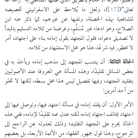
وطلبوا معرفة الأحكام بالطريق الذي طلبها الشافعي به “رحمه الله
تعالى”(
[17]
)، ولعل ما يُلاحظ على الاسفراييني تخصيصه
للشافعية بهذه الخصلة، ونفيها عن غيرهم، كما ذكر عنه ابن
الصلاح، وهو ادعاء غير مُسَلَّمٍ، وغرضنا من كلامه التسليم بالمبدأ
لا تصديق دعواه، فقول المجتهد بقول إمامه بناء على اجتهاده أمر
لا محظور فيه شرعًا، هذا هو محل الاستشهاد من كلامه.
الحالة الثالثة
: أن ينتسب المجتهد إلى مذهب إمامه ويأخذ به في
بعض المسائل تقليدًا، وهذه المسألة هي المعروفة عند الأصوليين
بتقليد المجتهد، وفيها تفصيل ليس هذا محل بسطه، لكنها لا تخلو
من أحد أمرين:
الأمر الأول: أن يقلد إمامه في مسألة اجتهد فيها، وتوصل فيها إلى
اجتهاد يخالف اجتهاد إمامه لكنه عدل عنه تقليدًا لإمامه، ففي هذه
الحالة يحرم على المجتهد التقليد؛ وذلك لعدوله عن الراجح إلى
المرجوح، وهذا قول جمهور الفقهاء من الأئمة الأربعة، بل بعضهم