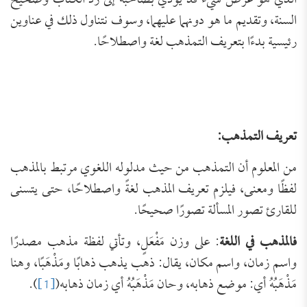
الذي هو عرض سيء قد يؤدي بصاحبه إلى رد الكتاب وصحيح
السنة، وتقديم ما هو دونهما عليهما، وسوف نتناول ذلك في عناوين
رئيسية بدءًا بتعريف التمذهب لغة واصطلاحًا.
تعريف التمذهب:
من المعلوم أن التمذهب من حيث مدلوله اللغوي مرتبط بالمذهب
لفظًا ومعنى، فيلزم تعريف المذهب لغةً واصطلاحًا، حتى يتسنى
للقارئ تصور المسألة تصورًا صحيحًا.
فالمذهب في اللغة
: على وزن مَفْعَلٍ، وتأتي لفظة مذهب مصدرًا
واسم زمان، واسم مكان، يقال: ذهب يذهب ذهابًا ومَذْهَبًا، وهنا
مَذْهَبُهُ أي: موضع ذهابه، وحان مَذْهَبُهُ أي زمان ذهابه(
[1]
).