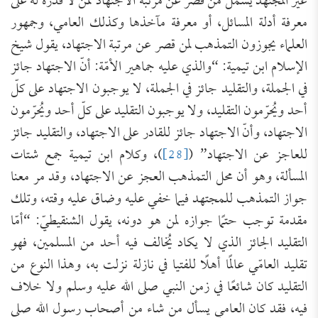
غير المجتهد يشمل من قصر عن مرتبة الاجتهاد ممن لا قدرة له على
معرفة أدلة المسائل، أو معرفة مآخذها وكذلك العامي، وجمهور
العلماء يجوزون التمذهب لمن قصر عن مرتبة الاجتهاد، يقول شيخ
الإسلام ابن تيمية: “والذي عليه جماهير الأمّة: أنّ الاجتهاد جائز
في الجملة، والتقليد جائز في الجملة، لا يوجبون الاجتهاد على كلّ
أحد ويُحرّمون التقليد، ولا يوجبون التقليد على كلّ أحد ويُحرّمون
الاجتهاد، وأنّ الاجتهاد جائز للقادر على الاجتهاد، والتقليد جائز
للعاجز عن الاجتهاد” (
[28]
)، وكلام ابن تيمية جمع شتات
المسألة، وهو أن محل التمذهب العجز عن الاجتهاد، وقد مر معنا
جواز التمذهب للمجتهد فيما خفي عليه وضاق عليه وقته، وتلك
مقدمة توجب حتمًا جوازه لمن هو دونه، يقول الشنقيطيّ: “أمّا
التقليد الجائز الذي لا يكاد يُخالف فيه أحد من المسلمين، فهو
تقليد العامّي عالمًا أهلًا للفتيا في نازلة نزلت به، وهذا النوع من
التقليد كان شائعًا في زمن النبي صلى الله عليه وسلم ولا خلاف
فيه، فقد كان العامي يسأل من شاء من أصحاب رسول الله صلى