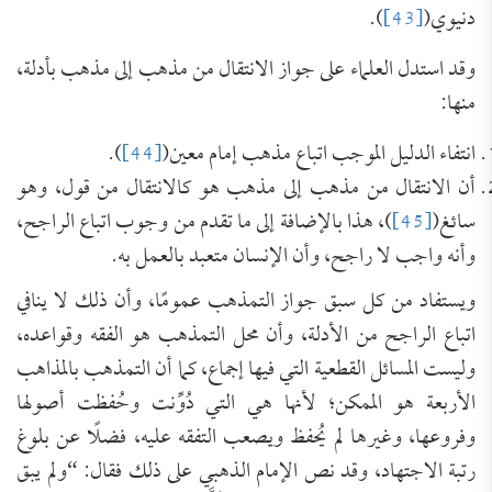
دنيوي(
[43]
).
وقد استدل العلماء على جواز الانتقال من مذهب إلى مذهب بأدلة،
منها:
انتفاء الدليل الموجب اتباع مذهب إمام معين(
[44]
).
أن الانتقال من مذهب إلى مذهب هو كالانتقال من قول، وهو
سائغ(
[45]
)، هذا بالإضافة إلى ما تقدم من وجوب اتباع الراجح،
وأنه واجب لا راجح، وأن الإنسان متعبد بالعمل به.
ويستفاد من كل سبق جواز التمذهب عمومًا، وأن ذلك لا ينافي
اتباع الراجح من الأدلة، وأن محل التمذهب هو الفقه وقواعده،
وليست المسائل القطعية التي فيها إجماع، كما أن التمذهب بالمذاهب
الأربعة هو الممكن؛ لأنها هي التي دُوِّنت وحُفظت أصولها
وفروعها، وغيرها لم يُحفظ ويصعب التفقه عليه، فضلًا عن بلوغ
رتبة الاجتهاد، وقد نص الإمام الذهبي على ذلك فقال: “ولم يبق