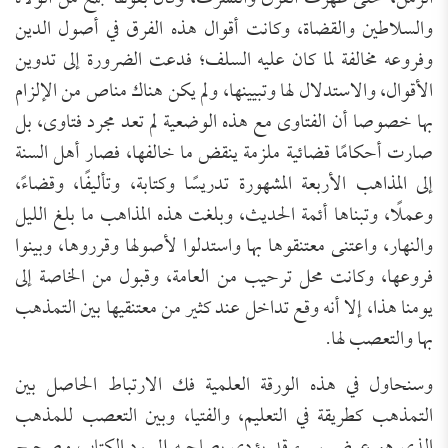
والسلاطين والقضاة، وكانت أقوال هذه الفرق في أصول الدين
وفروعه مخالفة لما كان عليه السلف؛ فدعت الضرورة إلى تدوين
الأقوال، والاستدلال لها وتبيينها، ولم يكن هناك مناص من الإلزام
بها خصوصا أن الفتاوى مع هذه الوضعية لم تعد مجرد فتاوى، بل
صارت أحكامًا قضائية ملزمة ينقض ما خالفها، فصار أهل السنة
إلى المذاهب الأربعة المشهورة تدريسًا وكتابة، وتأليفًا، وقضاءً،
وعملًا، وتبناها أئمة الحديث، وبلغت هذه المذاهب ما بلغ الليل
والنهار، واعتنى معتنقوها بها واستدلوا لأصولها وقرروها، وبينوا
فروعها، وكانت محل ترحيب من العامة، وقبول من الخاصة إلى
يومنا هذا، إلا أنه وقع تداخل عند كثير من معتنقيها بين التمذهب
بها والتعصب لها.
وسنحاول في هذه الورقة العلمية فك الارتباط الحاصل بين
التمذهب كطريقة في التعليم، والفتيا، وبين التعصب للمذهب