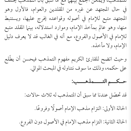
للتمذهب، ويمكن الجمع بينهما مع ما سبق بأن التمذهب يختلف
في حال المجتهد عن غيره من المقلدين والعوام، فالأول وهو
المجتهد متبع للإمام في أصوله وقواعده يخرج عليها، ويستنبط
منها، وهو عالم بمآخذ الإمام، وموارد استدلاله، بينما المقلد متبع
للإمام في الأصول والفروع، مع أنه في الغالب قد لا يعرف دليل
الإمام، ولا مأخذه.
وحيث اتضح للقارئ الكريم مفهوم التمذهب فيحسن أن يطّلع
على حكمه، وذلك ما سوف نتناوله في المبحث الموالي.
حــكـــم التـــــمذهــــب
:
قد تحصّل عندنا مما سبق أن المتمذهب له ثلاث حالات:
الحالة الأولى: التزام مذهب الإمام أصولًا وفروعًا.
الحالة الثانية: التزام مذهب الإمام في الأصول دون الفروع.