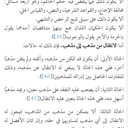
ألا يكون ذلك فيما ينقض فيه حكم الحاكم، وهو أربعة مسائل:
مخالفة الإجماع، والقواعد الشرعية، والنص، والقياس الجلي.
ألا يكون ذلك على سبيل تتبع الرخص والتشهي.
ألا يكون الحكمان اللذان جمع بينهما متناقضان أحدهما يقول
بالحرمة والآخر يقول بالوجوب(
[39]
).
أما ا
لانتقال من مذهب إلى مذهب
، فإن ذلك له حالات:
الحالة الأولى: أن يكون قد تمكن من مذهبه، وأتقنه ولم يتقن مذهبًا
آخر، ففي هذه الحالة لا ينبغي له الانتقال عن مذهبه، وذلك
للتفاوت الحاصل بين إدراكه للمذهبين(
[40]
).
الحالة الثانية: أن يصعب عليه التفقه على مذهب معين، ويجد مذهبًا
أسهل منه، ففي هذه الحالة يتعين عليه الانتقال(
[41]
).
الحالة الثالثة: ألا يتمكن من مذهب من المذاهب، فيجوز له
الانتقال إلى أي مذهب لتساويهما في حقه، وإن كان الأفضل له