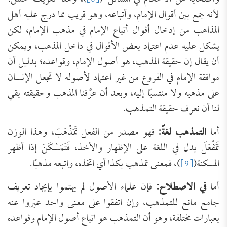
لأنه جمع بين أقوال الإمام، وأتباعه، وهو قريب مما درج عليه أهل
المذاهب من إدخال أقوال أتباع الإمام في مذهب الإمام، لكن
يشكل عليه عدم اعتماد بعض الأقوال في داخل المذهب، ويمكن
أن يقال إن حقيقة المذهب، هو أصول الإمام، وقواعده؛ بدليل أن
موافقة الإمام في الفروع من غير اعتماد لأصوله لا تجعل الإنسان
على مذهبه ولا منتسبًا إليه، وبعد أن عرَّفنا المذهب وحقيقته بقي
لنا أن نعرف حقيقة التمذهب.
أما
التمذهب لغةً:
فهو مصدر من الفعل تَمَذْهَبَ، وهذا الوزن
تَمَفْعَلَ يدل في اللغة على الإظهار والأخذ، فَتَمَسْكَنَ إذا أظهر
المسكنة(
[9]
)، فمعنى تمذهب بكذا أي اتخذه، واتبعه مذهبًا.
أما
في الاصطلاح:
فإن علماء الأصول لم يهتموا بإيجاد تعريف
جامع مانع للتمذهب، وإن اتفقوا على معنى واحد عبّروا عنه
بعبارات مختلفة، وهو أن التمذهب هو اتباع أصول الإمام وقواعده