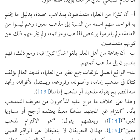
أن كلام السبكي الذي مر معنا يؤيده عدة أمور:
أ‌- أن كثيرًا من العلماء متمذهبون بمذاهب محددة، بدليل ما يختم
به الواحد منهم اسمه من النسبة إلى مذهب معين، وهم ليسوا من
العامة، ولم يلتزموا برخص المذهب وعزائمه، ولم يخرجهم ذلك عن
كونهم متمذهبين.
ب‌- أن جماعة من أهل العلم بلغوا شأوًا كبيرًا فيه، ومع ذلك، فهم
ينتسبون إلى مذاهب أئمتهم.
ت‌- الواقع العملي لمؤلفات جمع غفير من العلماء، فتجد العالم يؤلف
كتابًا في مذهب إمامه، وأصوله، وفروعه، ويستدل لأقواله، وتجد
منه التصريح بقوله مذهبنا أو مذهب إمامنا(
[13]
).
وهذا على خلاف ما درج عليه المتأخرون من تعريف التمذهب
بأنه: “التزام غير المجتهد مذهبًا معينًا يعتقده أرجح أو مساويا
لغيره”(
[14]
)، وبعضهم يقول: “هو الالتزام لمذهب
معين”(
[15]
). فهذان التعريفان لا ينطبقان على الواقع العملي