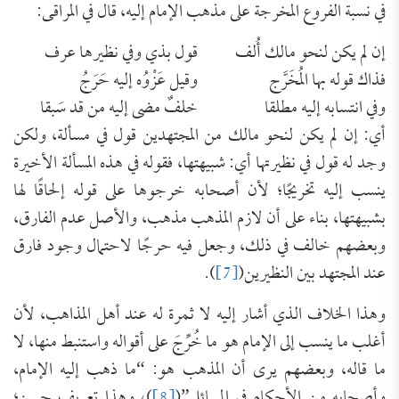
في نسبة الفروع المخرجة على مذهب الإمام إليه، قال في المراقى:
إن لم يكن لنحو مالك أُلف
قول بذي وفي نظيرها عرف
فذاك قوله بها المُخَرَّج
وقيل عَزْوُه إليه حَرَجُ
وفي انتسابه إليه مطلقا
خلفٌ مضى إليه من قد سَبقا
أي: إن لم يكن لنحو مالك من المجتهدين قول في مسألة، ولكن
وجد له قول في نظيرتها أي: شبيهتها، فقوله في هذه المسألة الأخيرة
ينسب إليه تخريجًا؛ لأن أصحابه خرجوها على قوله إلحاقًا لها
بشبيهتها، بناء على أن لازم المذهب مذهب، والأصل عدم الفارق،
وبعضهم خالف في ذلك، وجعل فيه حرجًا لاحتمال وجود فارق
عند المجتهد بين النظيرين(
[7]
).
وهذا الخلاف الذي أشار إليه لا ثمرة له عند أهل المذاهب، لأن
أغلب ما ينسب إلى الإمام هو ما خُرِّجَ على أقواله واستنبط منها، لا
ما قاله، وبعضهم يرى أن المذهب هو: “ما ذهب إليه الإمام،
وأصحابه من الأحكام في المسائل”(
[8]
)، وهذا تعريف حسن؛