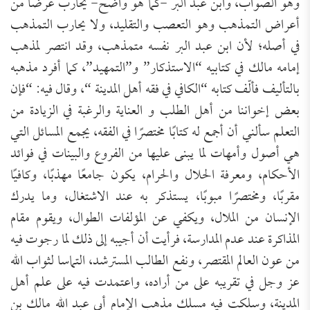
وهو الصواب، وابن عبد البر -كما هو واضح- يحارب عرضًا من
أعراض التمذهب وهو التعصب والتقليد، ولا يحارب التمذهب
في أصله؛ لأن ابن عبد البر نفسه متمذهب، وقد انتصر لمذهب
إمامه مالك في كتابيه “الاستذكار” و”التمهيد”، كما أفرد مذهبه
بالتأليف فألّف كتابه “الكافي في فقه أهل المدينة “، وقال فيه: “فإن
بعض إخواننا من أهل الطلب و العناية والرغبة في الزيادة من
التعلم سألني أن أجمع له كتابًا مختصرًا في الفقه، يجمع المسائل التي
هي أصول وأمهات لما يبنى عليها من الفروع والبينات في فوائد
الأحكام، ومعرفة الحلال والحرام، يكون جامعًا مهذبًا، وكافيًا
مقربًا، ومختصرًا مبوبًا، يستذكر به عند الاشتغال، وما يدرك
الإنسان من الملال، ويكفي عن المؤلفات الطوال، ويقوم مقام
المذاكرة عند عدم المدارسة، فرأيت أن أجيبه إلى ذلك لما رجوت فيه
من عون العالم المقتصر، ونفع الطالب المسترشد، التماسا لثواب الله
عز وجل في تقريبه على من أراده، واعتمدت فيه على علم أهل
المدينة، وسلكت فيه مسلك مذهب الإمام أبي عبد الله مالك بن