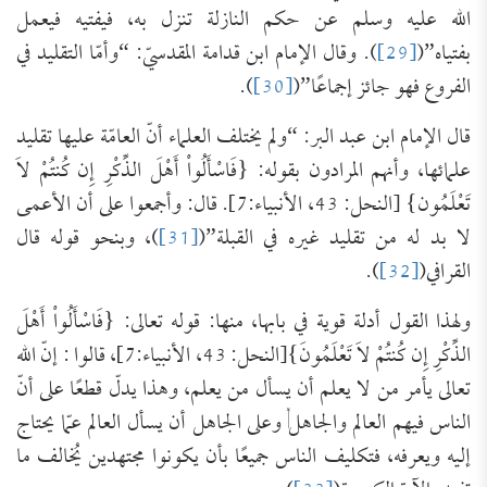
الله عليه وسلم عن حكم النازلة تنزل به، فيفتيه فيعمل
بفتياه”(
[29]
). وقال الإمام ابن قدامة المقدسيّ: “وأمّا التقليد في
الفروع فهو جائز إجماعًا”(
[30]
).
قال الإمام ابن عبد البر: “ولم يختلف العلماء أنّ العامّة عليها تقليد
علمائها، وأنهم المرادون بقوله: {فَاسْأَلُواْ أَهْلَ الذِّكْرِ إِن كُنتُمْ لاَ
تَعْلَمُون} [النحل: 43، الأنبياء:7]. قال: وأجمعوا على أن الأعمى
لا بد له من تقليد غيره في القبلة”(
[31]
)، وبنحو قوله قال
القرافي(
[32]
).
ولهذا القول أدلة قوية في بابها، منها: قوله تعالى: {فَاسْأَلُواْ أَهْلَ
الذِّكْرِ إِن كُنتُمْ لاَ تَعْلَمُونَ}[النحل: 43، الأنبياء:7]، قالوا : إنّ الله
تعالى يأمر من لا يعلم أن يسأل من يعلم، وهذا يدلّ قطعًا على أنّ
الناس فيهم العالم والجاهل, وعلى الجاهل أن يسأل العالم عمّا يحتاج
إليه ويعرفه، فتكليف الناس جميعًا بأن يكونوا مجتهدين يُخالف ما