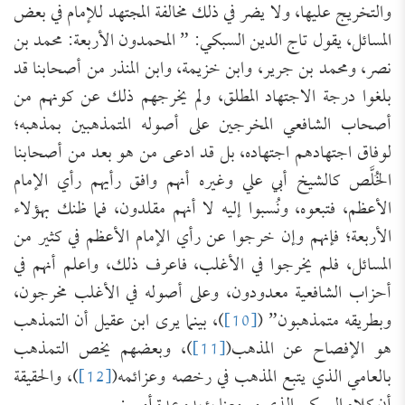
والتخريج عليها، ولا يضر في ذلك مخالفة المجتهد للإمام في بعض
المسائل، يقول تاج الدين السبكي: ” المحمدون الأربعة: محمد بن
نصر، ومحمد بن جرير، وابن خزيمة، وابن المنذر من أصحابنا قد
بلغوا درجة الاجتهاد المطلق، ولم يخرجهم ذلك عن كونهم من
أصحاب الشافعي المخرجين على أصوله المتمذهبين بمذهبه؛
لوفاق اجتهادهم اجتهاده، بل قد ادعى من هو بعد من أصحابنا
الخُلَّص كالشيخ أبي علي وغيره أنهم وافق رأيهم رأي الإمام
الأعظم، فتبعوه، ونُسبوا إليه لا أنهم مقلدون، فما ظنك بهؤلاء
الأربعة؛ فإنهم وإن خرجوا عن رأي الإمام الأعظم في كثير من
المسائل، فلم يخرجوا في الأغلب، فاعرف ذلك، واعلم أنهم في
أحزاب الشافعية معدودون، وعلى أصوله في الأغلب مخرجون،
وبطريقه متمذهبون” (
[10]
)، بينما يرى ابن عقيل أن التمذهب
هو الإفصاح عن المذهب(
[11]
)، وبعضهم يخص التمذهب
بالعامي الذي يتبع المذهب في رخصه وعزائمه(
[12]
)، والحقيقة