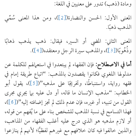
ومادة (ذهب) تدور على معنيين في اللغة:
المعنى الأول: الحسن والنضارة(
[2]
)، ومن هذا المعنى سُمِّي
الذهب ذهبًا.
المعنى الثاني: المضي أو السير، فيقال: ذهب يذهب ذهابًا
وذُهُوبًا(
[3]
)، والمذهب سيرة الرجل ومعتقده(
[4]
).
أما في الاصطلاح:
فإن الفقهاء لم يبتعدوا في استعمالهم للكلمة عن
مدلولها اللغوي فكانوا يقصدون بالمذهب: “اتباع طريقة إمام في
فقهه رواية، واستنباطًا، وتخريجًا على مذهبه”(
[5]
)، يقول أبو
الخطاب: “مذهب الإنسان ما قاله، أو دل عليه بما يجري مجرى
القول من تنبيه، أو غيره، فإن عدم ذلك لم تجز إضافته إليه”(
[6]
)،
فهذا التسامح في نسبة المذهب للشخص بناء على ما يُفهم من قوله،
أو لازم مذهبه هو الذي درج عليه أغلب الفقهاء من المذاهب،
والذين خالفوا فيه كان خلافهم مع غيرهم لفظيًّا؛ لأنهم لم ينازعوا