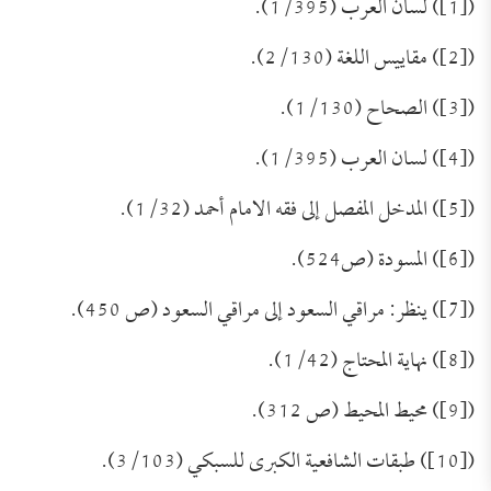
([1]) لسان العرب (1/395).
([2]) مقاييس اللغة (2/130).
([3]) الصحاح (1/130).
([4]) لسان العرب (1/395).
([5]) المدخل المفصل إلى فقه الامام أحمد (1/32).
([6]) المسودة (ص524).
([7]) ينظر: مراقي السعود إلى مراقي السعود (ص 450).
([8]) نهاية المحتاج (1/42).
([9]) محيط المحيط (ص 312).
([10]) طبقات الشافعية الكبرى للسبكي (3/103).