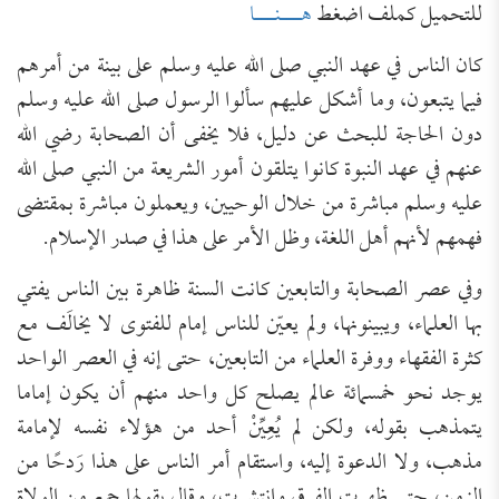
للتحميل كملف اضغط
هـــنـــا
كان الناس في عهد النبي صلى الله عليه وسلم على بينة من أمرهم
فيما يتبعون، وما أشكل عليهم سألوا الرسول صلى الله عليه وسلم
دون الحاجة للبحث عن دليل، فلا يخفى أن الصحابة رضي الله
عنهم في عهد النبوة كانوا يتلقون أمور الشريعة من النبي صلى الله
عليه وسلم مباشرة من خلال الوحيين، ويعملون مباشرة بمقتضى
فهمهم لأنهم أهل اللغة، وظل الأمر على هذا في صدر الإسلام.
وفي عصر الصحابة والتابعين كانت السنة ظاهرة بين الناس يفتي
بها العلماء، ويبينونها، ولم يعيّن للناس إمام للفتوى لا يخالَف مع
كثرة الفقهاء ووفرة العلماء من التابعين، حتى إنه في العصر الواحد
يوجد نحو خمسمائة عالم يصلح كل واحد منهم أن يكون إماما
يتمذهب بقوله، ولكن لم يُعِيِّنْ أحد من هؤلاء نفسه لإمامة
مذهب، ولا الدعوة إليه، واستقام أمر الناس على هذا رَدحًا من
الزمن، حتى ظهرت الفرق وانتشرت، وقال بقولها جمع من الولاة