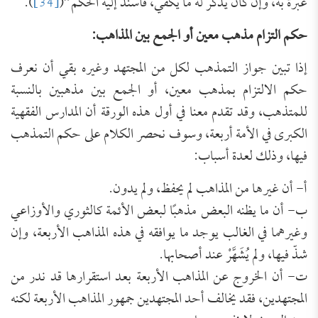
عبرة به، وإن كان يذكر له ما يكفي، فأسند إليه الحكم”(
[34]
).
حكم التزام مذهب معين أو الجمع بين المذاهب
:
إذا تبين جواز التمذهب لكل من المجتهد وغيره بقي أن نعرف
حكم الالتزام بمذهب معين، أو الجمع بين مذهبين بالنسبة
للمتذهب، وقد تقدم معنا في أول هذه الورقة أن المدارس الفقهية
الكبرى في الأمة أربعة، وسوف نحصر الكلام على حكم التمذهب
فيها، وذلك لعدة أسباب:
أ‌- أن غيرها من المذاهب لم يحفظ، ولم يدون.
ب‌- أن ما يظنه البعض مذهبًا لبعض الأئمة كالثوري والأوزاعي
وغيرهما في الغالب يوجد ما يوافقه في هذه المذاهب الأربعة، وإن
شذّ فيها، ولم يُشَهَّرْ عند أصحابها.
ت‌- أن الخروج عن المذاهب الأربعة بعد استقرارها قد ندر من
المجتهدين، فقد يخالف أحد المجتهدين جمهور المذاهب الأربعة لكنه