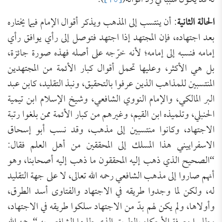
له قد يكون سببًا في رد أقواله(
[16]
).
الحالة الثانية
: أن ينتسب إلى المذهب ويذكر أقوال الإمام فيما يختاره
بعد اجتهاده، فإن المجتهد إذا اجتهد فتوصل إلى رأي يوافق رأي
إمامه فنسبه إلى إمامه؛ لأنه خرّجه على أصله فهذه صورة جائزة،
بل هي الأكثر، وعليها تحمل أقوال كبار الأئمة من المجتهدين
المنتسبين للمذاهب الذين عرفوا بالتحقيق، ونبذ التقليد، كابن عبد
البر المالكي، والإمام النووي الشافعي، وشيخ الإسلام ابن تيمية
الحنبلي، وتلميذه ابن القيم، وغيرهم من كبار الأئمة ممن بلغوا رتبة
الاجتهاد، وكانوا منتسبين إلى مذهب، وقد نسب أبو إسحاق
الاسفراييني هذا المسلك إلى المحققين من أهل العلم فقال:
“الصحيح الذي ذهب إليه المحققون ما ذهب إليه أصحابنا، وهو
أنهم صاروا إلى مذهب الشافعي رحمه الله تعالى، لا على جهة التقليد
له، ولكن لما وجدوا طريقه في الاجتهاد والفتاوى أسد الطرق،
وأولاها، ولم يكن لهم بدّ من الاجتهاد سلكوا طريقه في الاجتهاد،