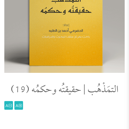
التمَذْهُب | حقيقتُه وحكمُه (19)
A
A