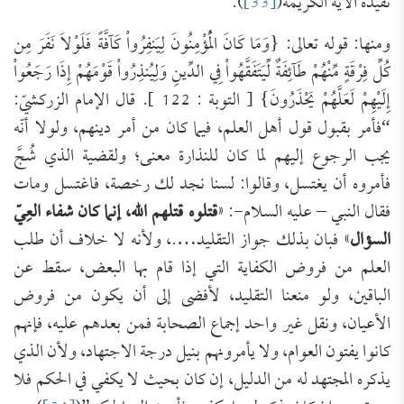
تفيده الآية الكريمة(
[33]
).
ومنها: قوله تعالى: {وَمَا كَانَ الْمُؤْمِنُونَ لِيَنفِرُواْ كَآفَّةً فَلَوْلاَ نَفَرَ مِن
كُلِّ فِرْقَةٍ مِّنْهُمْ طَآئِفَةٌ لِّيَتَفَقَّهُواْ فِي الدِّينِ وَلِيُنذِرُواْ قَوْمَهُمْ إِذَا رَجَعُواْ
إِلَيْهِمْ لَعَلَّهُمْ يَحْذَرُونَ} [ التوبة : 122 ]. قال الإمام الزركشيّ:
“فأمر بقبول قول أهل العلم، فيما كان من أمر دينهم، ولولا أنّه
يجب الرجوع إليهم لما كان للنذارة معنى؛ ولقضية الذي شُجَّ
فأمروه أن يغتسل، وقالوا: لسنا نجد لك رخصة، فاغتسل ومات
فقال النبي – عليه السلام-: «
قتلوه قتلهم الله، إنما كان شفاء العِيّ
السؤال
» فبان بذلك جواز التقليد….، ولأنه لا خلاف أن طلب
العلم من فروض الكفاية التي إذا قام بها البعض، سقط عن
الباقين، ولو منعنا التقليد، لأفضى إلى أن يكون من فروض
الأعيان، ونقل غير واحد إجماع الصحابة فمن بعدهم عليه، فإنهم
كانوا يفتون العوام، ولا يأمرونهم بنيل درجة الاجتهاد، ولأن الذي
يذكره المجتهد له من الدليل، إن كان بحيث لا يكفي في الحكم فلا