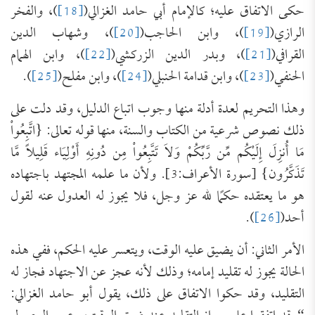
حكى الاتفاق عليه؛ كالإمام أبي حامد الغزالي(
[18]
)، والفخر
الرازي(
[19]
)، وابن الحاجب(
[20]
)، وشهاب الدين
القرافي(
[21]
)، وبدر الدين الزركشي(
[22]
)، وابن الهمام
الحنفي(
[23]
)، وابن قدامة الحنبلي(
[24]
)، وابن مفلح(
[25]
).
وهذا التحريم لعدة أدلة منها وجوب اتباع الدليل، وقد دلت على
ذلك نصوص شرعية من الكتاب والسنة، منها قوله تعالى: {اتَّبِعُواْ
مَا أُنزِلَ إِلَيْكُم مِّن رَّبِّكُمْ وَلاَ تَتَّبِعُواْ مِن دُونِهِ أَوْلِيَاء قَلِيلاً مَّا
تَذَكَّرُون} [سورة الأعراف:3]. ولأن ما علمه المجتهد باجتهاده
هو ما يعتقده حكمًا لله عز وجل، فلا يجوز له العدول عنه لقول
أحد(
[26]
).
الأمر الثاني: أن يضيق عليه الوقت، ويتعسر عليه الحكم، ففي هذه
الحالة يجوز له تقليد إمامه؛ وذلك لأنه عجز عن الاجتهاد فجاز له
التقليد، وقد حكوا الاتفاق على ذلك، يقول أبو حامد الغزالي: