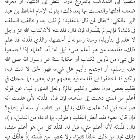
منصبًّا إلى التمذهب بالفروع دون النظر إلى أدلتها، أو معرفة
ضعف أدلتها والتمسك بها بعد ذلك، يقول الإمام الحافظ بن عبد
البر المالكي: “يقال لمن قال بالتقليد: لمَ قلت به، وخالفت السلف
في ذلك؟ فإنهم لم يقلّدوا، فإن قال: قلدت؛ لأن كتاب الله عز وجل
لا علم لي بتأويله، وسنة رسوله لم أحصها، والذي قلّدته قد علم
ذلك، فقلّدت من هو أعلم مني؛ قيل له: أما العلماء إذا اجتمعوا
على شيء من تأويل الكتاب أو حكاية سنة عن رسول الله صلى الله
عليه وسلم، أو اجتمع رأيهم على شيء، فهو الحق لا شك فيه،
ولكن قد اختلفوا فيما قلّدت فيه بعضهم دون بعض، فما حجتك في
تقليد بعض دون بعض وكلهم عالم؟ ولعل الذي رغبت عن قوله
أعلم من الذي ذهبت إلى مذهبه، فإن قال: قلّدته لأني علمت أنه
صواب؛ قيل له: علمت ذلك بدليل من كتاب أو سنة أو إجماع؟
فإن قال: نعم؛ فقد أبطل التقليد وطولب بما ادعاه من الدليل، وإن
قال: قلّدته لأنه أعلم مني، قيل له: فقلّد كل من هو أعلم منك،
فإنك تجد من ذلك خلقًا كثيرًا، ولا يحصى من قلّدته إِذْ عِلَّتُكَ فيه