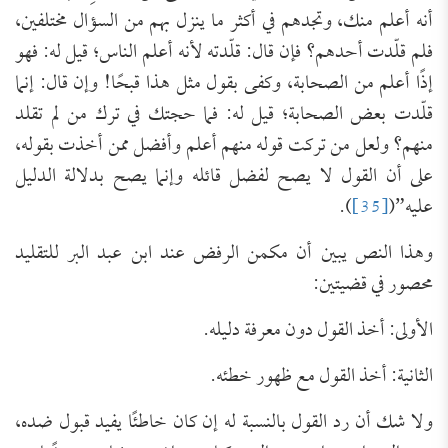
أنه أعلم منك، وتجدهم في أكثر ما ينزل بهم من السؤال مختلفين،
فلم قلّدت أحدهم؟ فإن قال: قلّدته لأنه أعلم الناس؛ قيل له: فهو
إذًا أعلم من الصحابة، وكفى بقول مثل هذا قبحًا! وإن قال: إنما
قلّدت بعض الصحابة؛ قيل له: فما حجتك في ترك من لم تقلد
منهم؟ ولعل من تركت قوله منهم أعلم وأفضل ممن أخذت بقوله،
على أن القول لا يصح لفضل قائله وإنما يصح بدلالة الدليل
عليه”(
[35]
).
وهذا النص يبين أن مكمن الرفض عند ابن عبد البر للتقليد
محصور في قضيتين:
الأولى: أخذ القول دون معرفة دليله.
الثانية: أخذ القول مع ظهور خطئه.
ولا شك أن رد القول بالنسبة له إن كان خاطئًا يفيد قبول ضده،