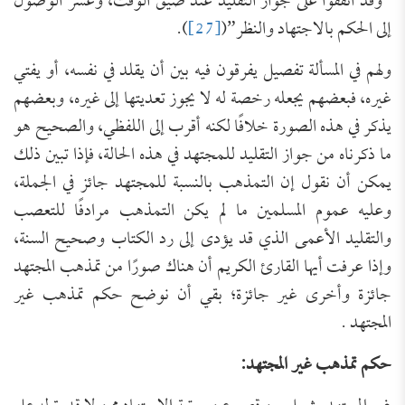
“وقد اتفقوا على جواز التقليد عند ضيق الوقت، وعسر الوصول
إلى الحكم بالاجتهاد والنظر”(
[27]
).
ولهم في المسألة تفصيل يفرقون فيه بين أن يقلد في نفسه، أو يفتي
غيره، فبعضهم يجعله رخصة له لا يجوز تعديتها إلى غيره، وبعضهم
يذكر في هذه الصورة خلافًا لكنه أقرب إلى اللفظي، والصحيح هو
ما ذكرناه من جواز التقليد للمجتهد في هذه الحالة، فإذا تبين ذلك
يمكن أن نقول إن التمذهب بالنسبة للمجتهد جائز في الجملة،
وعليه عموم المسلمين ما لم يكن التمذهب مرادفًا للتعصب
والتقليد الأعمى الذي قد يؤدى إلى رد الكتاب وصحيح السنة،
وإذا عرفت أيها القارئ الكريم أن هناك صورًا من تمذهب المجتهد
جائزة وأخرى غير جائزة؛ بقي أن نوضح حكم تمذهب غير
المجتهد .
حكم تمذهب غير المجتهد
: