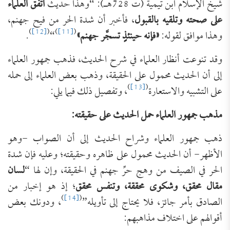
شيخ الإسلام ابن تيمية (ت 728هـ): “وهذا حديث
اتفق العلماء
على صحته وتلقيه بالقبول
، فأخبر أن شدة الحر من فيح جهنم،
)
[12]
(
)
[11]
(
وهذا موافق لقوله:
«فإنه حينئذٍ تسجَّر جهنم»
“
.
وقد تنوعت أنظار العلماء في شرح الحديث، فذهب جمهور العلماء
إلى أن الحديث محمول على الحقيقة، وذهب بعض العلماء إلى حمله
)
[13]
(
على التشبيه والاستعارة
، وتفصيل ذلك فيما يلي:
مذهب جمهور العلماء حمل الحديث على حقيقته:
ذهب جمهور العلماء وشراح الحديث إلى أن الصواب -وهو
الأظهر- أن الحديث محمول على ظاهره وحقيقته؛ وعليه فإن شدة
الحر في الصيف من وهج حرِّ جهنم في الحقيقة، وإن لها “
لسان
مقال محقق، وشكوى محققة، وتنفس محقق
؛ إذ هو إخبار من
)
[14]
(
الصادق بأمر جائز، فلا يحتاج إلى تأويله”
، ودونك بعض
أقوالهم على اختلاف مذاهبهم: