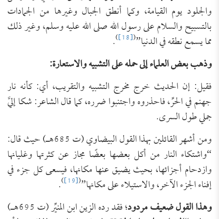
والجلود يوم القيامة، وكما أنطق الجبال وغيرها من الجمادات
بالتسبيح والسلام على رسول الله صلى الله عليه وسلم، وغير ذلك
)
[18]
(
مما يسمع نطقه في الدنيا”
.
وذهب بعض العلماء إلى حمله على التشبيه والاستعارة:
فقيل: إن الحديث خرج مخرج التشبيه والتقريب، أي: كأنه نار
جهنم في الحرِّ، فاحذروه واجتنبوا ضرره، كما قال الشاعر: شكا إليَّ
جملي طول السرى.
ومن أشهر القائلين بهذا القول البيضاوي (ت 685هـ) حيث قال:
“واشتكاء النار من أكل بعضها بعضًا مجاز عن كثرتها وغليانها
وازدحام أجزائها، بحيث يضيق عنها مكانها، فيسعى كل جزء في
)
[19]
(
إفناء الجزء الآخر، والاستيلاء على مكانها”
.
وهذا القول ضعيف مردود
؛ فقد رده الزين ابن المنيِّر (ت 695هـ)