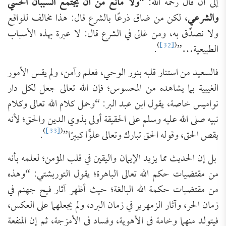
إلى أن قال رحمه الله: “
ولا مانع من أن يجتمع السببان الحسي
والشرعي
، لكن من ضاق ذرعًا بالشرع قال: هذا مخالف للواقع
ولا نصدِّق به، ومن غالى في الشرع قال: لا عبرة بهذه الأسباب
)
[32]
(
الطبيعية…”
.
فالسعيد من استنار قلبه بنور الوحي، فعلم وآمن، ولم يقس الأمور
الغيبية بما يشاهده من المحسوس؛ فإن الله تعالى جعل لكل دار
نواميس خاصة، يقول ابن عبد البر: “وحمل كلام الله تعالى وكلام
نبيه صلى الله عليه وسلم على الحقيقة أولى بذوي الدين والحق؛ لأنه
)
[33]
(
يقص الحق، وقوله الحق تبارك وتعالى علوًّا كبيرًا”
.
بل إن الحديث مما يزيد الإيمان واليقين في قلب المؤمن؛ لعلمه بأنه
من مقتضيات حكم الله تعالى الباهرة؛ يقول التوربشتي: “وهذه
من مقتضيات حكمة الله البالغة؛ حيث أظهر آثار فيح جهنم في
زمان الحر، وآثار الزمهرير في زمان البرد، ولم يجعلهما على العكس،
فيتولد منهما وخامة في الأهوية، وفساد في الأمزجة، ثم إن المنفعة