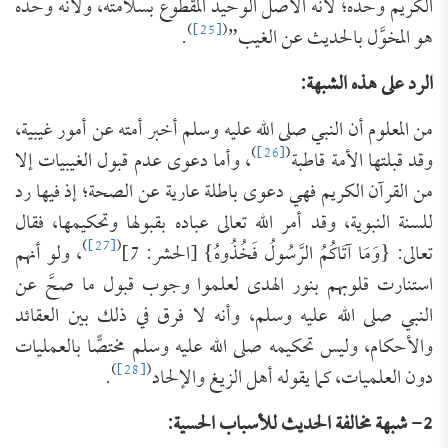
الكريم وحده؛ لأنه الأصل الوحيد المقطوع بسلامته، ولأنه وحده
)
[25]
(
هو المخوَّل بالحديث عن الغيب”
.
الرد على هذه الشبهة:
من المعلوم أن النبي صلى الله عليه وسلم أخبر أمته عن أمور غيبية،
)
[26]
(
وقد قبلتها الأمة قاطبة
، وأما دعوى عدم قبول الغيبيات إلا
من القرآن الكريم فهي دعوى باطلة عارية عن الصحة؛ إذ فيها رد
للسنة النبوية، وقد أمر الله تعالى عباده بقبولها وتحكيمها، فقال
)
[27]
(
تعالى: {وَمَا آتَاكُمُ الرَّسُولُ فَخُذُوهُ} [الحشر: 7]
، ولو أنهم
استنارت قلوبهم بنور الهدى لعلموا وجوب قبول ما صحَّ عن
النبي صلى الله عليه وسلم، وأنه لا فرق في ذلك بين العقائد
والأحكام، وليس تحكيمه صلى الله عليه وسلم مختصًّا بالعمليات
)
[28]
(
دون العلميات، كما يقوله أهل الزيغ والإلحاد
.
2- شبهة مخالفة الحديث للأسباب الحسية: