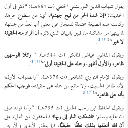
يقول شهاب الدين التوربشتي الحنفي (ت 661هـ): “ذكر في أول
الحديث:
«إن شدة الحر من فيح جهنم»
، أي: من سطوع حرها،
وكانت هذه الصيغة محتملة للمجاز على معنى أنها تعدّ من جملتها؛
لما بينهما من مشاكلة ما، فبين بالبيان الذي ذكره أن
المراد منه الحقيقة
)
[15]
(
لا غير
“
.
ويقول القاضي عياض المالكي (ت 544هـ): “
وكلا الوجهين
)
[16]
(
ظاهر، والأول أظهر
،
وحمله على الحقيقة أولى
“
.
ويقول الإمام النووي الشافعي (ت 676هـ): “والصواب الأول؛
لأنه ظاهر الحديث، ولا مانع من حمله على حقيقته،
فوجب الحكم
)
[17]
(
بأنه على ظاهره
“
.
ويقول الحافظ ابن رجب الحنبلي (ت 795هـ): “وأما قوله صلى
الله عليه وسلم:
«اشتكت النار إلى ربها»
فالمحققون من العلماء على
أن الله أنطقها بذلك نطقًا حقيقيًّا
، كما ينطق الأيدي والأرجل