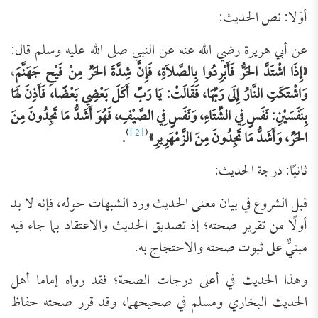
أوّلا: نص الحديث:
عن أبي هريرة رضي الله عنه عن النبي صلى الله عليه وسلم قال:
«إِذَا اشْتَدَّ الحَرُّ فَأَبْرِدُوا بِالصَّلاَةِ، فَإِنَّ شِدَّةَ الحَرِّ مِنْ فَيْحِ جَهَنَّمَ
،
وَاشْتَكَتِ النَّارُ إِلَى رَبِّهَا، فَقَالَتْ: يَا رَبِّ أَكَلَ بَعْضِي بَعْضًا، فَأَذِنَ لَهَا
بِنَفَسَيْنِ: نَفَسٍ فِي الشِّتَاءِ، وَنَفَسٍ فِي الصَّيْفِ، فَهُوَ أَشَدُّ مَا تَجِدُونَ مِنَ
)
[2]
(
الحَرِّ، وَأَشَدُّ مَا تَجِدُونَ مِنَ الزَّمْهَرِيرِ»
.
ثانيًا: درجة الحديث:
قبل الشروع في بيان معنى الحديث ورد الشبهات حوله، فإنه لا بد
أولًا من تقرير صحته؛ إذ تصديق الحديث والاعتقاد بما جاء فيه
مبنيٌّ على ثبوت صحته والاحتجاج به.
وهذا الحديث في أعلى درجات الصحة؛ فقد رواه إماما أهل
الحديث البخاري ومسلم في صحيحهما، وقد قرر صحته حفاظ