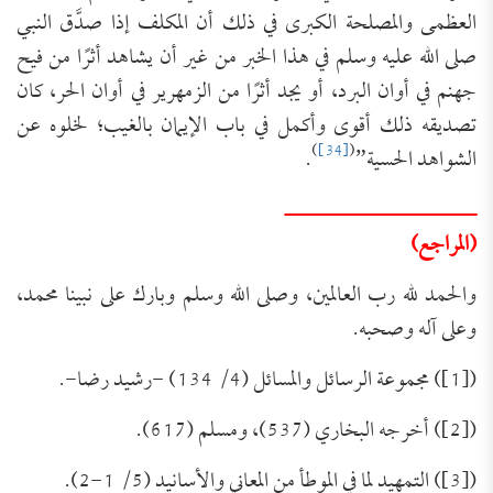
العظمى والمصلحة الكبرى في ذلك أن المكلف إذا صدَّق النبي
صلى الله عليه وسلم في هذا الخبر من غير أن يشاهد أثرًا من فيح
جهنم في أوان البرد، أو يجد أثرًا من الزمهرير في أوان الحر، كان
تصديقه ذلك أقوى وأكمل في باب الإيمان بالغيب؛ لخلوه عن
)
[34]
(
الشواهد الحسية”
.
ـــــــــــــــــــــــــــــ
(المراجع)
والحمد لله رب العالمين، وصلى الله وسلم وبارك على نبينا محمد،
وعلى آله وصحبه.
([1]) مجموعة الرسائل والمسائل (4/ 134) -رشيد رضا-.
([2]) أخرجه البخاري (537)، ومسلم (617).
([3]) التمهيد لما في الموطأ من المعاني والأسانيد (5/ 1-2).