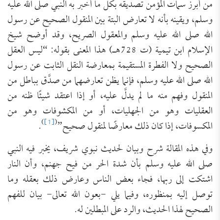
من أبرز سمات المؤمن تصديقَه بكل ما أخبر به النبي صلى الله عليه
وسلم، ويقينه بأنه لا تعارض البتة بين المنقول الصحيح عن رسول
الله صلى الله عليه وسلم والمعقول الصريح، وقد أوضح شيخ
الإسلام ابن تيمية (ت 728هـ) هذا المعنى بقوله: “ليس العقل
الصحيح ولا الفطرة المستقيمة بمعارضة النقل الثابت عن رسول
الله صلى الله عليه وسلم، فإنما يظن تعارضهما من صدَّق بباطل من
المنقول وفهم منه ما لم يدلَّ عليه، أو إذا اعتقد شيئًا ظنه من
العقليات وهو من الجهليات، أو من المكشوفات وهو من
)
[1]
(
المكسوفات، إذا كان ذلك معارضًا لمنقول صحيح”
.
وفي هذه المقالة شرح وبيان لحديث نبوي شريف، يخبر فيه النبي
صلى الله عليه وسلم بأن شدة الحر من فيح جهنم، وأن النار
اشتكت إلى ربها، فجاء بعض الناس وعارض ذلك بعقله وما
توصل إليه بمنظوره، وفيما يلي -بعون الله تعالى- بيان للفهم
الصحيح لهذا الحديث، والرد على المبطلين له.