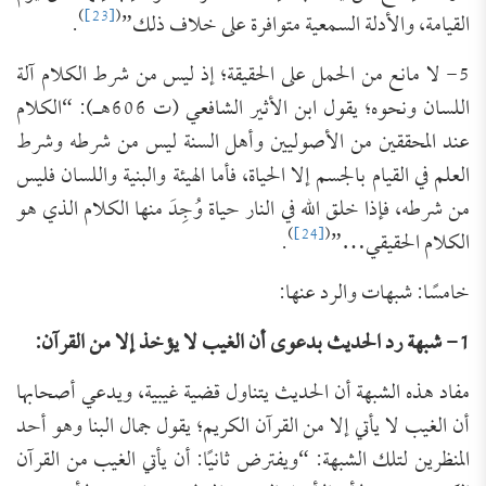
)
[23]
(
القيامة، والأدلة السمعية متوافرة على خلاف ذلك”
.
5- لا مانع من الحمل على الحقيقة؛ إذ ليس من شرط الكلام آلة
اللسان ونحوه؛ يقول ابن الأثير الشافعي (ت 606هـ): “الكلام
عند المحققين من الأصوليين وأهل السنة ليس من شرطه وشرط
العلم في القيام بالجسم إلا الحياة، فأما الهيئة والبنية واللسان فليس
من شرطه، فإذا خلق الله في النار حياة وُجِدَ منها الكلام الذي هو
)
[24]
(
الكلام الحقيقي…”
.
خامسًا: شبهات والرد عنها:
1- شبهة رد الحديث بدعوى أن الغيب لا يؤخذ إلا من القرآن:
مفاد هذه الشبهة أن الحديث يتناول قضية غيبية، ويدعي أصحابها
أن الغيب لا يأتي إلا من القرآن الكريم؛ يقول جمال البنا وهو أحد
المنظرين لتلك الشبهة: “ويفترض ثانيًا: أن يأتي الغيب من القرآن