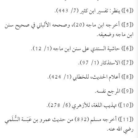
([4]) ينظر: تفسير ابن كثير (7/ 443).
([5]) أخرجه ابن ماجه (20)، وصححه الألباني في صحيح سنن
ابن ماجه وضعيفه.
([6]) حاشية السندي على سنن ابن ماجه (1/ 12).
([7]) الاستذكار (1/ 97).
([8]) أعلام الحديث، للخطابي (1/ 424).
([9]) المرجع نفسه.
([10]) تهذيب اللغة، للأزهري (6/ 278).
([11]) أخرجه مسلم (832) من حديث عمرو بن عَبَسة السُّلَمي
رضي الله عنه.