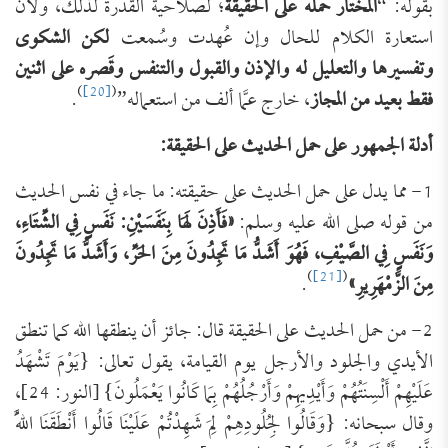
بقوله: “
المختار حمله على الحقيقة
؛ لصلاحية القدرة لذلك، ولأن
استعارة الكلام للحال وإن عُهدت وسُمعت
لكن الشكوى
وتفسيرها والتعليل له والإذن والقبول والتنفس وقَصره على اثنين
)
[20]
(
فقط بعيد من المجاز
، خارج عمَّا ألف من استعماله”
.
أدلة الجمهور على حمل الحديث على الحقيقة:
1- مما يدل على حمل الحديث على حقيقته: ما جاء في نفس الحديث
من قوله صلى الله عليه وسلم:
«فَأَذِنَ لَهَا بِنَفَسَيْنِ: نَفَسٍ فِي الشِّتَاءِ،
وَنَفَسٍ فِي الصَّيْفِ، فَهُوَ أَشَدُّ مَا تَجِدُونَ مِنَ الحَرِّ، وَأَشَدُّ مَا تَجِدُونَ
)
[21]
(
مِنَ الزَّمْهَرِيرِ»
.
2- من حمل الحديث على الحقيقة قال: جائز أن ينطقها الله كما تنطق
الأيدي والجلود والأرجل يوم القيامة، يقول تعالى: {يَوْمَ تَشْهَدُ
عَلَيْهِمْ أَلْسِنَتُهُمْ وَأَيْدِيهِمْ وَأَرْجُلُهُمْ بِمَا كَانُوا يَعْمَلُونَ} [النور: 24]،
وقال سبحانه: {وَقَالُوا لِجُلُودِهِمْ لِمَ شَهِدْتُمْ عَلَيْنَا قَالُوا أَنْطَقَنَا اللَّهُ