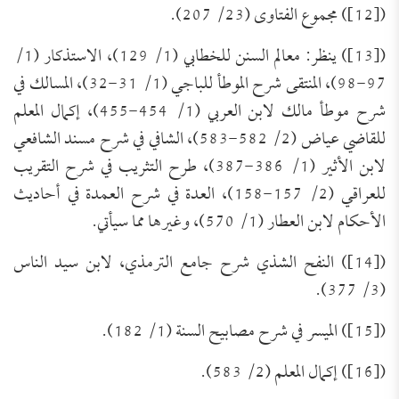
([12]) مجموع الفتاوى (23/ 207).
([13]) ينظر: معالم السنن للخطابي (1/ 129)، الاستذكار (1/
97-98)، المنتقى شرح الموطأ للباجي (1/ 31-32)، المسالك في
شرح موطأ مالك لابن العربي (1/ 454-455)، إكمال المعلم
للقاضي عياض (2/ 582-583)، الشافي في شرح مسند الشافعي
لابن الأثير (1/ 386-387)، طرح التثريب في شرح التقريب
للعراقي (2/ 157-158)، العدة في شرح العمدة في أحاديث
الأحكام لابن العطار (1/ 570)، وغيرها مما سيأتي.
([14]) النفح الشذي شرح جامع الترمذي، لابن سيد الناس
(3/ 377).
([15]) الميسر في شرح مصابيح السنة (1/ 182).
([16]) إكمال المعلم (2/ 583).