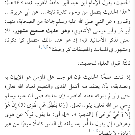
الحديث، يقول الإمام ابن عبد البر حافظ المغرب (ت 463هـ):
“هذا الحديث يتصل من وجوه كثيرة ثابتة… عن أبي هريرة…
وقد رواه عن النبي صلى الله عليه وسلم جماعة من الصحابة، منهم:
أبو ذر وأبو موسى الأشعري،
وهو حديث صحيح مشهور
، فلا
معنى لذكر الأسانيد فيه؛ إذ هو عند مالك متصل كما ذكرنا،
)
[3]
(
ومشهور في المسانيد والمصنفات كما وصفنا”
.
ثالثًا: قبول العلماء للحديث:
إذا ثبتت صحَّة الحديث فإن الواجب على المؤمن هو الإيمان به
وتصديقه، بأن يعتقد فيه أكمل الهدى والنصح لعباد الله تعالى؛
حتى ولو لم يدركه عقله القاصر، فإن حديثه صلى الله عليه وسلم
وحي من الله تعالى، يقول تعالى: {وَمَا يَنْطِقُ عَنِ الْهَوَى (3) إِنْ هُوَ
إِلَّا وَحْيٌ يُوحَى} [النجم: 3، 4]، أي: ما يقول قولًا عن هوى
وغرض، إنما يقول ما أُمر به، يبلغه إلى الناس كاملًا موفرًا من غير
)
[4]
(
زيادة ولا نقصان
.