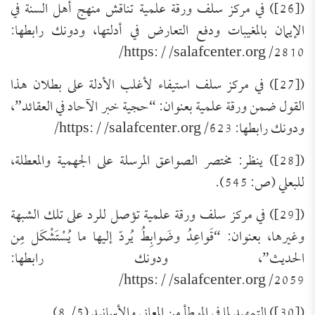
([26]) في مركز سلف ورقة علمية تناقش منهج أهل السنة في
الإيمان بالمغيبات ودفع التعارض في أدلتها، ودونك رابطها:
https://salafcenter.org/2810/
([27]) في مركز سلف استيفاء لأغلب الأدلة على بطلان هذا
القول ضمن ورقة علمية بعنوان: “حجية خبر الآحاد في العقائد”،
ودونك رابطها: https://salafcenter.org/623/
([28]) ينظر: مختصر الصواعق المرسلة على الجهمية والمعطلة،
للبعلي (ص: 545).
([29]) في مركز سلف ورقة علمية تؤصل للرد على تلك الشبهة
وغيرها، بعنوان: “قَواعِدُ وضَوابِطُ يُردّ إليها ما يُسْتَشْكَل مِن
الحديث”، ودونك رابطها:
https://salafcenter.org/2059/
([30]) التمهيد لما في الموطأ من المعاني والأسانيد (5/ 8).