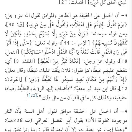
الَّذِي أَنْطَقَ كُلَّ شَيْءٍ} [فصلت: 21].
3- أن الحمل على الحقيقة هو الظاهر والموافق لقول الله عز وجل:
{يَوْمَ نَقُولُ لِجَهَنَّمَ هَلِ امْتَلَأْتِ وَتَقُولُ هَلْ مِنْ مَزِيدٍ} [ق: 30]،
ومن قوله سبحانه: {وَإِنْ مِنْ شَيْءٍ إِلَّا يُسَبِّحُ بِحَمْدِهِ وَلَكِنْ لَا
تَفْقَهُونَ تَسْبِيحَهُمْ} [الإسراء: 44]، وقوله تعالى: {حَتَّى إِذَا أَتَوْا
عَلَى وَادِ النَّمْلِ قَالَتْ نَمْلَةٌ يَا أَيُّهَا النَّمْلُ ادْخُلُوا مَسَاكِنَكُمْ} [النمل:
18]، وقوله عز وجل: {تَكَادُ تَمَيَّزُ مِنَ الْغَيْظِ} [الملك: 8] أي:
تتقطع عليهم غيظًا، كما تقول: فلان يتَّقد عليك غيظًا، وقال تعالى:
{إِذَا رَأَتْهُمْ مِنْ مَكَانٍ بَعِيدٍ سَمِعُوا لَهَا تَغَيُّظًا وَزَفِيرًا} [الفرقان:
12]، قال ابن عبد البر معقبًا: “فأضاف إليها الرؤية والتغيُّظ إضافة
)
[22]
(
حقيقية، وكذلك كل ما في القرآن من مثل ذلك”
.
4- أن الحمل على الحقيقة موافق لقول أهل السنة بأن النار
موجودة مخلوقة الآن؛ يقول أبو الفضل العراقي (ت 806هـ):
“وهذا إجماع ممن يعتدّ به، إلا أن المعتزلة قالوا: إنها إنما تخلق يوم