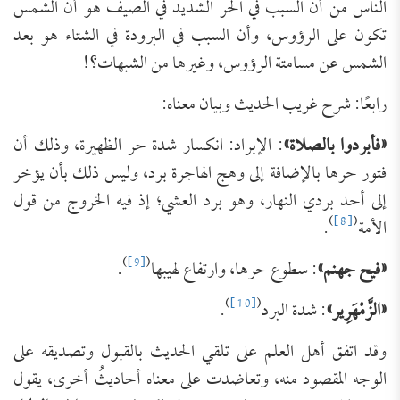
الناس من أن السبب في الحر الشديد في الصيف هو أن الشمس
تكون على الرؤوس، وأن السبب في البرودة في الشتاء هو بعد
الشمس عن مسامتة الرؤوس، وغيرها من الشبهات؟!
رابعًا: شرح غريب الحديث وبيان معناه:
«فأبردوا بالصلاة»
: الإبراد: انكسار شدة حر الظهيرة، وذلك أن
فتور حرها بالإضافة إلى وهج الهاجرة برد، وليس ذلك بأن يؤخر
إلى أحد بردي النهار، وهو برد العشي؛ إذ فيه الخروج من قول
)
[8]
(
الأمة
.
)
[9]
(
«فيح جهنم»
: سطوع حرها، وارتفاع لهيبها
.
)
[10]
(
«الزَّمْهَرِير»
: شدة البرد
.
وقد اتفق أهل العلم على تلقي الحديث بالقبول وتصديقه على
الوجه المقصود منه، وتعاضدت على معناه أحاديثُ أخرى، يقول