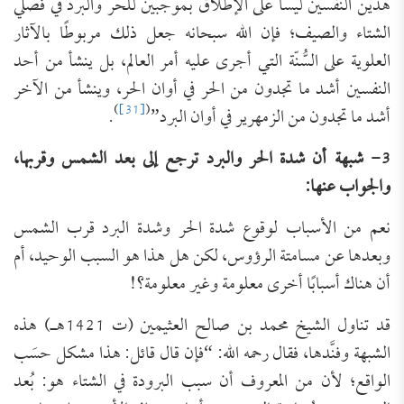
هذين النفسين ليسا على الإطلاق بموجبين للحر والبرد في فصلي
الشتاء والصيف؛ فإن الله سبحانه جعل ذلك مربوطًا بالآثار
العلوية على السُّنّة التي أجرى عليه أمر العالم، بل ينشأ من أحد
النفسين أشد ما تجدون من الحر في أوان الحر، وينشأ من الآخر
)
[31]
(
أشد ما تجدون من الزمهرير في أوان البرد”
.
3- شبهة أن شدة الحر والبرد ترجع إلى بعد الشمس وقربها،
والجواب عنها:
نعم من الأسباب لوقوع شدة الحر وشدة البرد قرب الشمس
وبعدها عن مسامتة الرؤوس، لكن هل هذا هو السبب الوحيد، أم
أن هناك أسبابًا أخرى معلومة وغير معلومة؟!
قد تناول الشيخ محمد بن صالح العثيمين (ت 1421هـ) هذه
الشبهة وفنَّدها، فقال رحمه الله: “فإن قال قائل: هذا مشكل حسَب
الواقع؛ لأن من المعروف أن سبب البرودة في الشتاء هو: بُعد