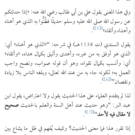
وفي هذا المعنى يقول علي بن أبي طالب رضي الله عنه: «إذا حدثتكم
عن رسول الله صلى الله عليه وسلم حديثًا فظُنُّوا به الذي هو أهناه
)
[5]
(
وأهداه وأتقاه»
.
يقول السندي (ت 1138هـ) في شرحه: “«الذي هو أهناه» أي:
الذي هو أوفق به من غيره، وأهدى وأليق بكمال هداه، «وأتقاه»
أي: وأنسب بكمال تقواه، وهو أن قوله صواب، ونصح واجب
العمل به؛ لكونه جاء به من عند الله تعالى، وبلغه الناس بلا زيادة
)
[6]
(
ونقصان”
.
لذا لم يتقدم العلماء على هذا الحديث بقول ولا اعتراض، يقول ابن
عبد البر: “وهو حديث عند أهل السنة والعلم بالحديث
صحيح
)
[7]
(
لا مقال فيه لأحد
“
.
إذا تقرر هذا فما معنى الحديث؟ وكيف يُفهم في ظل ما يشاع بين