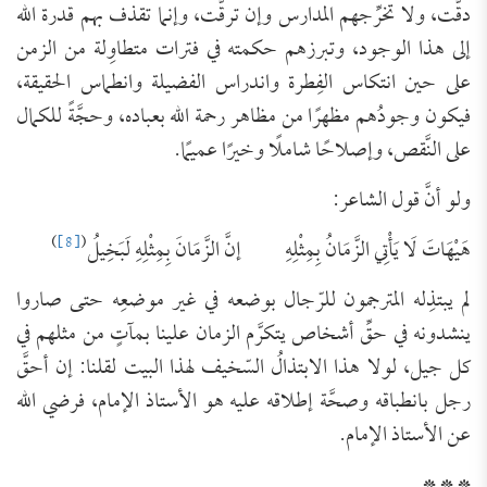
دقَّت، ولا تخرِّجهم المدارس وإن ترقَّت، وإنما تقذف بهم قدرة الله
إلى هذا الوجود، وتبرزهم حكمته في فترات متطاوِلة من الزمن
على حين انتكاس الفِطرة واندراس الفضيلة وانطماس الحقيقة،
فيكون وجودُهم مظهرًا من مظاهر رحمة الله بعباده، وحجَّةً للكمال
على النَّقص، وإصلاحًا شاملًا وخيرًا عميمًا.
ولو أنَّ قول الشاعر:
)
[8]
(
هَيْهَاتَ لَا يَأْتِي الزَّمَانُ بِمِثْلِهِ إنَّ الزَّمَانَ بِمِثْلِهِ لَبَخِيلُ
لم يبتذِله المترجمون للرّجال بوضعه في غير موضعِه حتى صاروا
ينشدونه في حقِّ أشخاص يتكرَّم الزمان علينا بمآتٍ من مثلهم في
كل جيل، لولا هذا الابتذالُ السّخيف لهذا البيت لقلنا: إن أحقَّ
رجل بانطباقه وصحَّة إطلاقه عليه هو الأستاذ الإمام، فرضي الله
عن الأستاذ الإمام.
* * *