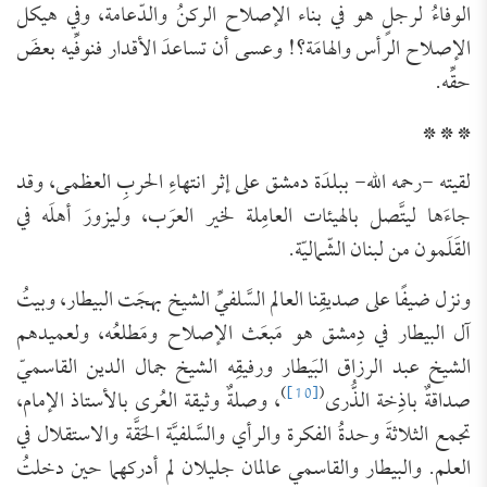
الوفاءُ لرجلٍ هو في بناء الإصلاح الركنُ والدّعامة، وفي هيكل
الإصلاح الرأس والهامَة؟! وعسى أن تساعدَ الأقدار فنوفِّيه بعضَ
حقِّه.
* * *
لقيته -رحمه الله- ببلدَة دمشق على إثر انتهاءِ الحربِ العظمى، وقد
جاءَها ليتَّصل بالهيئات العامِلة لخير العرَب، وليزورَ أهلَه في
القَلَمون من لبنان الشّماليّة.
ونزل ضيفًا على صديقِنا العالم السَّلفيِّ الشيخ بهجَت البيطار، وبيتُ
آل البيطار في دِمشق هو مَبعَث الإصلاح ومَطلعُه، ولعميدهم
الشيخ عبد الرزاق البَيطار ورفيقِه الشيخ جمال الدين القاسميّ
)
[10]
(
صداقةٌ باذِخة الذُّرى
، وصلةٌ وثيقة العُرى بالأستاذ الإمام،
تجمع الثلاثةَ وحدةُ الفكرة والرأي والسَّلفيَّة الحَقَّة والاستقلال في
العلم. والبيطار والقاسمي عالمان جليلان لم أدركهما حين دخلتُ