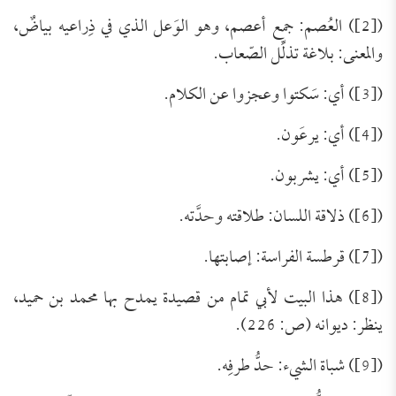
([2]) العُصم: جمع أعصم، وهو الوَعل الذي في ذِراعيه بياضٌ،
والمعنى: بلاغة تذلِّل الصّعاب.
([3]) أي: سَكتوا وعجزوا عن الكلام.
([4]) أي: يرعَون.
([5]) أي: يشربون.
([6]) ذلاقة اللسان: طلاقته وحدَّته.
([7]) قرطسة الفراسة: إصابتها.
([8]) هذا البيت لأبي تمام من قصيدة يمدح بها محمد بن حميد،
ينظر: ديوانه (ص: 226).
تَعرِيف بكِتَاب (مجموعة الرَّسائل العقديَّة
([9]) شباة الشيء: حدُّ طرفِه.
للعلامة الشَّيخ محمد عبد الظَّاهر أبو
للتحميل كملف PDF اضغط على الأيقونة المعلومات