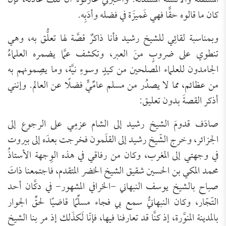
المستقلَّة والألسنة المستدلَّة. وأخبرني عارفوه أنَّ تلك عادَتُه، فإن
كان ما قالوه حقًّا فهي غَميزَة في فضله وأدَبِه.
وبمناسبة لقائِي للشيخ رشيد فأنا ذاكرٌ قصَّة لها تعلُّق به، وهي
تنطوي على ضروبٍ منَ العبر، وتكشف عمَّا يضمره العلماءُ
الجامدون للعلماء المصلحين من كيدٍ وسوءِ نيَّة، وما يصِمونهم به
من عظائم، مما لا يصدُر من مسلم عامِّيٍّ فضلًا عن العالم. وإنني
أذكر القصةَ بدون تعليق:
صادَف قدومَ الشيخ رشيد إلى الشام عزمِي على الرجوع إلى
الجزائر، وخرج الشّيخ رشيد إلى القلَمون فخرجت بعدَه إلى بيروت
في وجهتي إلى المغرب، وكان من رفاقي في هذه الوِجهة الأستاذُ
محمد المكي بن الحسين شقيق الشيخ الخضر المتقدم، فاجتمعنا ذاتَ
صباح بالشيخ يوسف النبهاني -الخرافي المشهور- في دكَّان أحد
التّجّار، وكان النبهانيُّ سمع بي فجاء مسلِّمًا قاضيًا لحقِّ الجوار
بالمدينة المنوَّرة، إذ كنَّا قد تعارفنا فيها، فإنّا لَكذَلك إذ مر بنا الشيخ