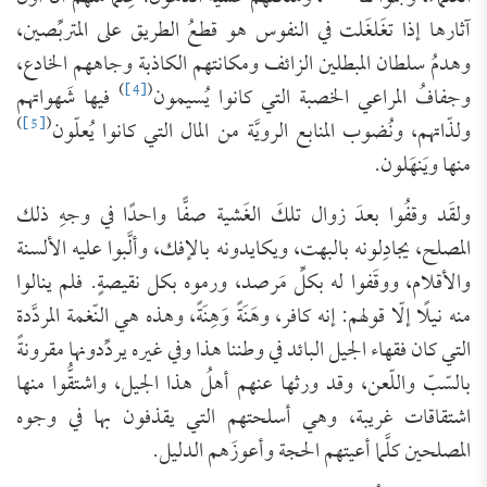
آثارها إذا تغَلغَلت في النفوس هو قطعُ الطريق على المتربِّصين،
وهدمُ سلطان المبطلين الزائف ومكانتهم الكاذبة وجاههم الخادع،
)
[4]
(
وجفافُ المراعي الخصبة التي كانوا يُسيمون
فيها شَهواتهم
)
[5]
(
ولذّاتهم، ونُضوب المنابع الرويَّة من المال التي كانوا يُعلّون
منها ويَنهَلون.
ولقَد وقفُوا بعدَ زوال تلكَ الغَشية صفًّا واحدًا في وجهِ ذلك
المصلح، يجادِلونه بالبهت، ويكايدونه بالإفك، وألَّبوا عليه الألسنة
والأقلام، ووقَفوا له بكلِّ مَرصد، ورموه بكل نقيصةٍ. فلم ينالوا
منه نيلًا إلّا قولهم: إنه كافر، وهَنَةً وَهِنَةً، وهذه هي النّغمة المردَّدة
التي كان فقهاء الجيل البائد في وطننا هذا وفي غيره يردِّدونها مقرونةً
بالسّبّ واللّعن، وقد ورثها عنهم أهلُ هذا الجيل، واشتقُّوا منها
اشتقاقات غريبة، وهي أسلحتهم التي يقذفون بها في وجوه
المصلحين كلَّما أعيتهم الحجة وأعوزَهم الدليل.