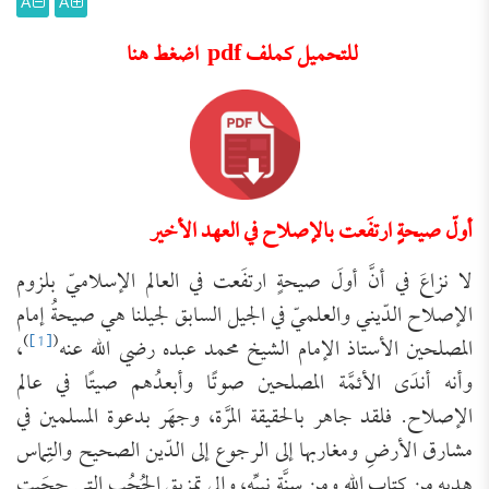
A
A
للتحميل كملف pdf اضغط هنا
أولّ صيحةٍ ارتفَعت بالإصلاح في العهد الأخير
لا نزاعَ في أنَّ أولَ صيحةٍ ارتفَعت في العالم الإسلاميّ بلزوم
الإصلاح الدّيني والعلميّ في الجيل السابق لجيلنا هي صيحةُ إمام
)
[1]
(
المصلحين الأستاذ الإمام الشيخ محمد عبده رضي الله عنه
،
وأنه أندَى الأئمَّة المصلحين صوتًا وأبعدُهم صيتًا في عالم
الإصلاح. فلقد جاهر بالحقيقة المرَّة، وجهَر بدعوة المسلمين في
مشارق الأرضِ ومغاربها إلى الرجوع إلى الدّين الصحيح والتِماس
هديِه من كتاب الله ومن سنَّة نبيِّه، وإلى تمزيق الحُجُب التي حجَبت