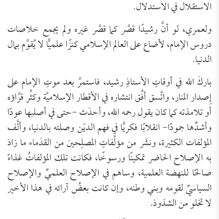
الاستقلال في الاستدلال.
ولعمري، لو أنَّ رشيدًا قصَّر كما قصَّر غيره ولم يجمع خلاصات
دروس الإمام، لأضاع على العالم الإسلامي كنزًا علميًّا لا يُقوَّم بمال
الدنيا.
باركَ الله في أوقاتِ الأستاذِ رشيد، فاستمرَّ بعد موتِ الإمام على
إِصدار المنار، واتَّسق أفُق انتشاره في الأقطار الإسلاميَّة وكثُر قرَّاؤه
أو تلامذته كما كان يقول رحمه الله، وأحدَث -حتى في أصلبها عودًا
وأشدِّها جمودًا- انقلابًا فكريًّا في فهم الديّن وصلته بالدنيا، وألَّف
المؤلفات الكثيرة، ونشَر من مؤلَّفاتِ المصلِحين من القدَماء ما زادَ
به الإصلاح الحاضر تمكينًا ورسوخًا، فكانت تلك المؤلفاتُ غذاءً
صالحًا للنهضة العلمية، وساهم في الإصلاح العلميِّ والإصلاح
السياسيِّ لقومه وبني وطنه، وإن كانت بعضُ آرائه في هذا الأخير
لا تخلو من الشذوذ.