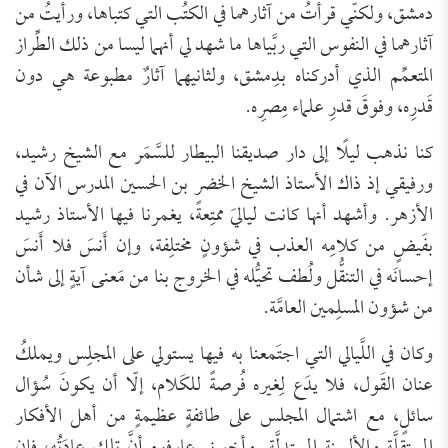
دمشق، ولكنّي قرأتُ من آثارهما في الكتُب التي كتباها، ورأيتُ من
آثارهما في النفوس التي ربَّياها ما شهد لي أنهما ليسا من ذلك الطِّراز
المتعمِّم الذي أدركناه بدِمشق، ولثانيهما آثارٌ مطبوعة هي دون
قَدرِه، وفوقَ قدرِ علماء مِصرِه.
كنا نذهب ليلًا إلى دار صديقنا البيطار للسَّمَر مع الشيخ رشيد،
ورفيقي إذ ذاك الأستاذ الشيخ الخضر بن الحسين المدرس الآن في
الأزهر. وأشهد أنها كانت لياليَ ممتِعةً، يغمرنا فيها الأستاذ رشيد
بفَيضٍ من كلامِه العذب في شؤونٍ مختلِفة، وإن أَنسَ فلا أَنسَ
إحسانَه في التنقُّل ولُطف تحيُّله في الخروج بنا من مَعنى آيةٍ إلى شأن
من شؤون المسلِمين العامَّة.
وكان في اللَّيالي التي اجتَمعنا به فيها يستولي على المجلِس ويملكُ
عنان القَول، فلا يدَع لِغيره فُرصةً للكَلام، إلّا أن يكونَ سُؤال
سائلٍ، مع اشتمال المجلس على طائفةٍ عظيمةٍ من أهل الأفكار