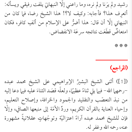
رشيد ولم يرَنا ولم نره، وما راعني إلّا النبهانيّ يلفت رفيقي ويسأله:
أتعرِف هذا؟ فأجابه: وكيف لا؟! هذا الشيخ رضا، فما كان من
النبهاني إلّا أن قال: هذا أضرُّ على الإسلام من ألفِ كافر، فكان
امتعاضٌ قطَعَت نتائجه سرعَة الانفضاض.
* * *
ــــــــــــــــــ
(المراجع)
([1]) أثنى الشيخ البشيرُ الإبراهيمي على الشيخ محمد عبده
-رحمهما الله- فيما يلي ثناءً عظيمًا، ولعلّه قصَد الثناءَ عليه فيما دعا إليه
من نبذ التعصّب والتقليد والجمود والخرافة، وإصلاح التعليم،
وإحياء العناية بالقرآن الكريم، وردِّ الأمّة إلى منبعها الصافي، وإلّا
فإن للشيخ محمد عبده آراءً اعتزاليّة وتوجّهاتٍ عقلانيةً مشهورة
عنه، رحمه الله وغفر له.