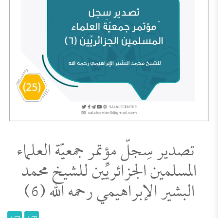
تصدير سِجلّ مؤتمر جمعيّة العلماء
المسلمين الجزائريِّين للشيخ محمد
البشير الإبراهيمي رحمه الله (6)