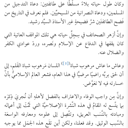
وكان طول حياته بلاءً مسلَّطًا على طائفتين: دعاة التدجيل من
المسلمين، ودعاة النصرانية من المسيحيِّين. فلم نعرف في التاريخ من
فَضح الطائفتَين شرَّ فضيحةٍ غير الأستاذ السيِّد رشيد.
وإنَّ أزهر الصحائف في سِجِلِّ حياته هي تلك المواقف العاتية التي
كان يقفها في الدفاع عن الإسلام ونَصره، وردّ عوادي الكفر
والضلال عنه.
)
[9]
(
وعاش ما عاش مرهوب شباة
اللسان مَرهوب شباة القَلم، إلى
أن لحق بربِّه راضيًا مرضيًّا في هذا العام، فشعر العالم الإسلاميُّ بأنَّ
خسارته فيه لا تعَوَّض.
وإنَّ مِن واجب الوفاء والاعتراف بالفضل لأهلهِ أن نُجريَ ذِكرَه
بما يتَّسع له المقامُ في هذه النَّشرة الإصلاحيَّة التي تَمُتّ إلى أعماله
ومبادئه بالنَّسَب العريق، وتتَّصِل إلى علومه ومعارفه الواسعَة
بالسَّبب الوثيق. وقد فعلنا، ولكن أين تقَع هذه الجمَل مما يوجبه