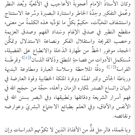
وكان الأستاذُ الإمام أعجوبةَ الأعاجيب في الألمعيَّة وبُعد النظر
وعُمق التفكير وحِدَّة الخاطر واستنارة البصيرة وسُرعة الاستنتاج
واستشفاف المخبَّآت، حكيمٌ بكلِّ ما تؤدِّيه هذه الكلمةُ من معنى،
منقطع النظير في صدقِ الإلهام وسَداد الفهم وصدق العزيمة
وخصب القريحة واستقلال الفكر ونصاعة الاستدلال وتمكُّن
الحجة، موفور الحظِّ من طَهارة الدّخلة والانطباع على الفضيلة،
)
[6]
(
مُستكمل الأدوات من فصاحةِ المنطقِ وذَلاقة اللسان
وقرطَسة
)
[7]
(
الفراسة
ودقَّة الملاحظة وسلاسة العبارة ومطاوعة البديهة
ورباطة الجأش وكبر الهمَّة ووفرة الملكة الخطابية وقوة العارضة في
البيان واتساع الصدر لمكاره الزمان وأهله، حجَّة من حجَج الله في
فهم أسرار الشريعة ودقائقها وتطبيقها، وفي البصر بسنن الله في
الأنفس والآفاق، وفي العلم بطبائع الاجتماع البشريّ وعوارضه
ونقائصه.
وبالجملة، فالرجل فذٌّ من الأفذاذ الذين لا تكوِّنهم الدراسات وإن