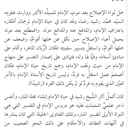
حمَل لواءَ الإصلاح بعد موتِ الإمام تلميذُه الأكبر ووارث علومِه
السيّد محمَّد رشيد رضا، وقد كان في حياة الإمام ترجمانَ أفكاره
باعترافِ الإمام، والمنافحَ عنه والمدافعَ دونَه. واضطَلع بعد موته
بحملِ أعباء الإصلاح حين نكَل عن حملها أقوامٌ، وضعف عن
حملها أقوامٌ، واستقلَّ بتسيير سفينتِه فكان الرُّبّان الماهر، وأقام على
مبادئ أستاذه وفيًّا لها وله، فتمادَى على إصدار التفسير على منهاج
الإمام من حيث وقَف الإمام، وجمع تاريخَ حياة الإمام، فكان
أضخمَ عمل استقلَّ به فردٌ، وليس تاريخ الأستاذ الإمام بالأمر
الهيِّن الذي يقوم به فردٌ لو لم يكن ذلك الفرد (رشيدًا).
كان أكملُ آثارِ الشَّيخ رشيد في حياة الإمام إنشاءَ مجلة المنار، وأنفس
ذخر علميٍّ اشتملت عليه هو دروس الإمام في التفسير التي هي
النواة الأولى لتفسير المنار، وتلك الفتاوى الجليلة التي كان ينشرها
في أمَّهات العقائد والأحكام على ذلك النحو العجيب من