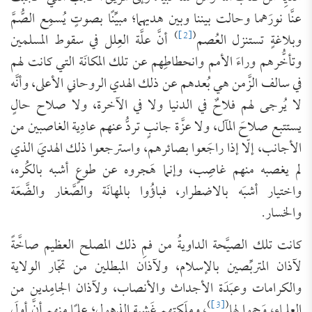
عنَّا نورَهما وحالت بيننا وبين هديهما؛ مبيِّنًا بصوتٍ يُسمِع الصُّمَّ
)
[2]
(
وبلاغةٍ تستنزل العُصم
أنَّ علَّة العِلل في سقوط المسلمين
وتأخُّرهم وراءَ الأمم وانحطاطِهم عن تلك المكانَة التي كانت لهم
في سالف الزَّمن هي بُعدهم عن ذلك الهدي الروحاني الأعلى، وأنَّه
لا يُرجى لهم فلاحٌ في الدنيا ولا في الآخرة، ولا صلاح حالٍ
يستتبع صلاحَ المآل، ولا عزَّة جانبٍ تردُّ عنهم عادِية الغاصبين من
الأجانب، إلّا إذا راجَعوا بصائرهم، واسترجعوا ذلك الهديَ الذي
لم يغصبه منهم غاصِب، وإنما هَجروه عن طوعٍ أشبه بالكُره،
واختيار أشبَه بالاضطرار، فباؤُوا بالمهانَة والصَّغار والضَّعَة
والخسار.
كانت تلك الصيَّحة الداويةُ من فمِ ذلك المصلح العظيم صاخَّةً
لآذان المتربِّصين بالإسلام، ولآذان المبطلين من تجّار الولاية
والكرامات وعبَدَة الأجداث والأنصاب، ولآذان الجامِدين من
)
[3]
(
العلماء، وَجموا لها
، وملَكتهم غَشية الذهول؛ عِلمًا منهم أنَّ أولَ