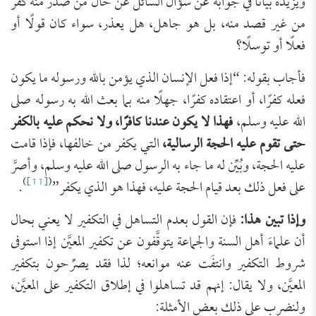
ويزيده بيانًا في جوابه عن سؤال السائل عن حال من صدر منه كفر
من غير قصد منه، بل هو جاهل، هل يعذر، سواء كان قولًا أو
فعلًا أو توسلًا؟
فأجاب بقوله: “إذا فعل الإنسان الذي يؤمن بالله ورسوله ما يكون
فعله كفرًا، أو اعتقاده كفرًا، جهلًا منه بما بعث الله به رسوله صلى
الله عليه وسلم،
فهذا لا يكون عندنا كافرًا، ولا نحكم عليه بالكفر
حتى تقوم عليه الحجة الرسالية،
التي يكفر من خالفها، فإذا قامت
عليه الحجة، وبُيِّن له ما جاء به الرسول صلى الله عليه وسلم، وأصرَّ
)
[11]
(
على فعل ذلك بعد قيام الحجة عليه، فهذا هو الذي يكفر”
.
وإذا تبين هذا:
فإن القول بعدم التساهل في التكفير لا يعني بحال
أن علماءَ أهل السنة والجماعة يتوقَّفون عن تكفير المعيَّن إذا استوفى
شروط التكفير وانتفَت عنه موانعه؛ لذا فقد يصرِّحون بتكفير
المعيَّن، ولا يقال: إنهم قد تساهلوا في إطلاق التكفير على المعيَّن،
ولنضرب على ذلك بعض الأمثلة: