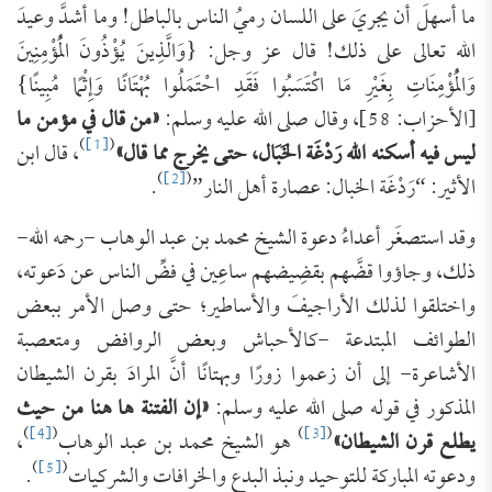
ما أسهلَ أن يجريَ على اللسان رميُ الناس بالباطل! وما أشدَّ وعيدَ
الله تعالى على ذلك! قال عز وجل: {وَالَّذِينَ يُؤْذُونَ الْمُؤْمِنِينَ
وَالْمُؤْمِنَاتِ بِغَيْرِ مَا اكْتَسَبُوا فَقَدِ احْتَمَلُوا بُهْتَانًا وَإِثْمًا مُبِينًا}
[الأحزاب: 58]، وقال صلى الله عليه وسلم:
«من قال في مؤمن ما
)
[1]
(
ليس فيه أسكنه الله رَدْغَة الخَبَال، حتى يخرج مما قال»
، قال ابن
)
[2]
(
الأثير: “رَدْغَة الخبال: عصارة أهل النار”
.
وقد استصغَر أعداءُ دعوة الشيخ محمد بن عبد الوهاب -رحمه الله-
ذلك، وجاؤوا قضَّهم بقضِيضهم ساعِين في فضِّ الناس عن دَعوته،
واختلقوا لذلك الأراجيفَ والأساطير؛ حتى وصل الأمر ببعض
الطوائف المبتدعة -كالأحباش وبعض الروافض ومتعصبة
الأشاعرة- إلى أن زعموا زورًا وبهتانًا أنَّ المرادَ بقرن الشيطان
المذكور في قوله صلى الله عليه وسلم:
«إن الفتنة ها هنا من حيث
)
[4]
(
)
[3]
(
يطلع قرن الشيطان»
هو الشيخ محمد بن عبد الوهاب
،
)
[5]
(
ودعوته المباركة للتوحيد ونبذ البدع والخرافات والشركيات
.