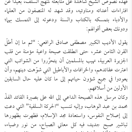
فهذه نصوص الشيخ شاهدة على متابعته لمنهج السلف، بعيدًا عن
افتراءات أعدائه ومناوئيه، وقد شهد له المنصفون من العلماء
والأدباء بتمسكه بالكتاب والسنة ودعوته إلى التمسك بهما؛
ودونك بعض أقوالهم:
يقول الأديب الكبير مصطفى صادق الرافعي: “ثم ما إن أطلّ
القرن الثامن عشر، حتى انطلقت صيحة واعية مؤمنة من قلب
الجزيرة العربية، تهيب بالمسلمين أن يتحرَّروا من الشوائب التي
اعترت عقائدهم، والخرافات والأباطيل التي شوّهت دينهم، وأن
يعودوا في جميع شؤون حياتهم إلى ما كان عليه حال السابقين
الأولين من أسلافهم.
وكان مرسل هذه الصيحة الداعي إلى الله على بصيرة القائد الفذّ
محمد بن عبد الوهاب، وإليه تنسب “الحركة السلفية” التي دعت
إلى إصلاح النفوس، واستعادة مجد الإسلام، فظهرت بظهورها
تباشير صبح جديد، فيه كل معاني الصباح، من نور وضياء،