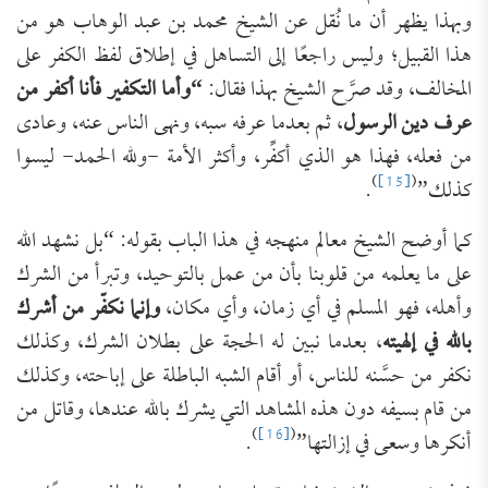
وبهذا يظهر أن ما نُقل عن الشيخ محمد بن عبد الوهاب هو من
هذا القبيل؛ وليس راجعًا إلى التساهل في إطلاق لفظ الكفر على
المخالف، وقد صرَّح الشيخ بهذا فقال:
“وأما التكفير فأنا أكفر من
عرف دين الرسول
، ثم بعدما عرفه سبه، ونهى الناس عنه، وعادى
من فعله، فهذا هو الذي أكفِّر، وأكثر الأمة -ولله الحمد- ليسوا
)
[15]
(
كذلك”
.
كما أوضح الشيخ معالم منهجه في هذا الباب بقوله: “بل نشهد الله
على ما يعلمه من قلوبنا بأن من عمل بالتوحيد، وتبرأ من الشرك
وأهله، فهو المسلم في أي زمان، وأي مكان،
وإنما نكفّر من أشرك
بالله في إلهيته
، بعدما نبين له الحجة على بطلان الشرك، وكذلك
نكفر من حسَّنه للناس، أو أقام الشبه الباطلة على إباحته، وكذلك
من قام بسيفه دون هذه المشاهد التي يشرك بالله عندها، وقاتل من
)
[16]
(
أنكرها وسعى في إزالتها”
.