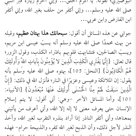
البوصيري؛ لقوله: يا أكرم الخلق… وإني أحرم زيارة قبر النبي
صلى الله عليه وسلم… وإني أكفر من حلف بغير الله، وإني أكفر
ابن الفارض وابن عربي…
جوابي عن هذه المسائل أن أقول:
سبحانك هذا بهتان عظيم،
وقبله
من بهت محمدًا صلى الله عليه وسلم أنه يسبّ عيسى ابن مريم،
ويسبّ الصالحين، فتشابهت قلوبهم بافتراء الكذب، وقول الزور؛
قال تعالى: {إِنَّمَا يَفْتَرِي الْكَذِبَ الَّذِينَ لا يُؤْمِنُونَ بِآياتِ اللَّهِ وَأُولَئِكَ
هُمُ الْكَاذِبُونَ} [النحل: 105]، بهتوه صلى الله عليه وسلم بأنه
يقول: إن الملائكة وعيسى وعزيرًا في النار؛ فأنزل الله في ذلك: {إِنَّ
الَّذِينَ سَبَقَتْ لَهُمْ مِنَّا الْحُسْنَى أُولَئِكَ عَنْهَا مُبْعَدُونَ} [الأنبياء:
101]، وأما المسائل الأخر -وهي: أني أقول: لا يتم إسلام
الإنسان حتى يعرف معنى لا إله إلا الله، وأني أعرف من يأتيني
بمعناها، وأني أكفر الناذر إذا أراد بنذره التقرب لغير الله، وأخذ
النذر لأجل ذلك، وأن الذبح لغير الله كفر، والذبيحة حرام- فهذه