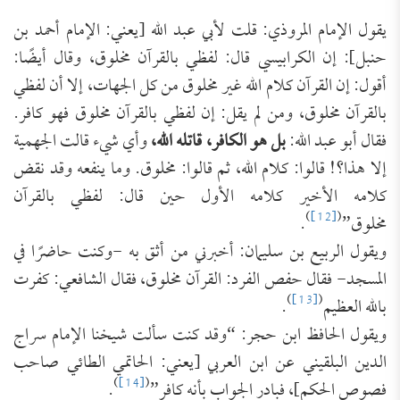
يقول الإمام المروذي: قلت لأبي عبد الله [يعني: الإمام أحمد بن
حنبل]: إن الكرابيسي قال: لفظي بالقرآن مخلوق، وقال أيضًا:
أقول: إن القرآن كلام الله غير مخلوق من كل الجهات، إلا أن لفظي
بالقرآن مخلوق، ومن لم يقل: إن لفظي بالقرآن مخلوق فهو كافر.
فقال أبو عبد الله:
بل هو الكافر، قاتله الله،
وأي شيء قالت الجهمية
إلا هذا؟! قالوا: كلام الله، ثم قالوا: مخلوق. وما ينفعه وقد نقض
كلامه الأخير كلامه الأول حين قال: لفظي بالقرآن
)
[12]
(
مخلوق”
.
ويقول الربيع بن سليمان: أخبرني من أثق به -وكنت حاضرًا في
المسجد- فقال حفص الفرد: القرآن مخلوق، فقال الشافعي: كفرت
)
[13]
(
بالله العظيم
.
ويقول الحافظ ابن حجر: “وقد كنت سألت شيخنا الإمام سراج
الدين البلقيني عن ابن العربي [يعني: الحاتمي الطائي صاحب
)
[14]
(
فصوص الحكم]، فبادر الجواب بأنه كافر”
.