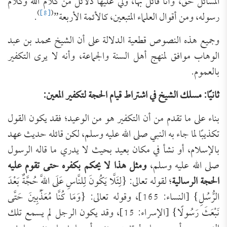
المسائل حق، وأنا قائل بها، ولي عليها دلائل من كلام الله وكلام
)
[8]
(
رسوله، ومن أقوال العلماء المتبعين، كالأئمة الأربعة”
.
وجميع هذه النصوص قطعية الدلالة على أن الشيخ محمد بن عبد
الوهاب موافق لمنهج أهل السنة والجماعة، وأنه لا يرى التكفير
بالعموم.
ثانيًا: مسلك الشيخ في اشتراط قيام الحجة لتكفير المعين:
بناء على ما تقدم من أن التكفير هو من الوعيد؛ فقد يكون القول
تكذيبًا لما جاء به النبي صلى الله عليه وسلم، لكن قائله حديث عهد
بالإسلام، أو نشأ في مكان بعيد بحيث لا يدري ما قاله الرسول
صلى الله عليه وسلم،
ومثل هذا لا يحكم بكفره حتى تقوم عليه
الحجة الرسالية
؛ لقوله تعالى: {لِئَلَّا يَكُونَ لِلنَّاسِ عَلَى اللَّهِ حُجَّةٌ بَعْدَ
الرُّسُلِ} [النساء: 165]، وقوله تعالى: {وَمَا كُنَّا مُعَذِّبِينَ حَتَّى
نَبْعَثَ رَسُولًا} [الإسراء: 15]، وقد يكون الرجل لم يسمع تلك