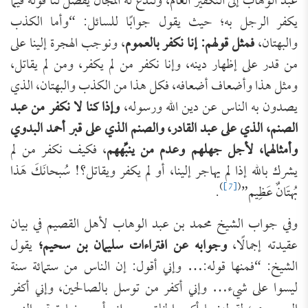
عبد الوهاب إلى التكفير العام، ولندَع له المجال يفصِّل لنا قوله فيما
يكفر الرجل به؛ حيث يقول جوابًا للسائل: “وأما الكذب
والبهتان،
فمثل قولهم: إنا نكفر بالعموم
، ونوجب الهجرة إلينا على
من قدر على إظهار دينه، وإنا نكفر من لم يكفر، ومن لم يقاتل،
ومثل هذا وأضعاف أضعافه، فكل هذا من الكذب والبهتان، الذي
يصدون به الناس عن دين الله ورسوله،
وإذا كنا لا نكفر من عبد
الصنم، الذي على عبد القادر، والصنم الذي على قبر أحمد البدوي
وأمثالهما، لأجل جهلهم وعدم من ينبِّههم
، فكيف نكفر من لم
يشرك بالله إذا لم يهاجر إلينا، أو لم يكفر ويقاتل؟! سُبحانَكَ هَذا
)
[7]
(
بُهتَانٌ عَظِيم”
.
وفي جواب الشيخ محمد بن عبد الوهاب لأهل القصيم في بيان
عقيدته إجمالًا،
وجوابه عن افتراءات سليمان بن سحيم؛
يقول
الشيخ: “فمنها قوله:… وإني أقول: إن الناس من ستمائة سنة
ليسوا على شيء… وإني أكفر من توسل بالصالحين، وإني أكفر