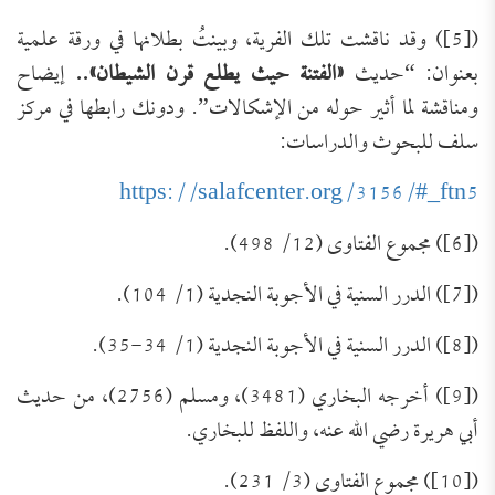
([5]) وقد ناقشت تلك الفرية، وبينتُ بطلانها في ورقة علمية
بعنوان: “حديث
«الفتنة حيث يطلع قرن الشيطان»..
إيضاح
ومناقشة لما أثير حوله من الإشكالات”. ودونك رابطها في مركز
سلف للبحوث والدراسات:
https://salafcenter.org/3156/#_ftn5
([6]) مجموع الفتاوى (12/ 498).
([7]) الدرر السنية في الأجوبة النجدية (1/ 104).
([8]) الدرر السنية في الأجوبة النجدية (1/ 34-35).
([9]) أخرجه البخاري (3481)، ومسلم (2756)، من حديث
أبي هريرة رضي الله عنه، واللفظ للبخاري.
([10]) مجموع الفتاوى (3/ 231).