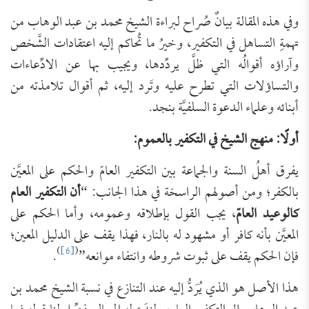
وفي هذه المقالة بيانٌ صُراح لبراءة الشيخ محمد بن عبد الوهاب من
تهمةِ التساهل في التكفير، وخيرُ ما تُحاكم إليه اعتقادات الشَّخص
وآراؤه أقوالُه التي ظلَّ يردِّدها، ويجيب بها عن الادِّعاءات
والتساؤلات التي تطرح عليه وتَرد إليه، ثم أقوال تلامذته من
أبنائه وعلماء الدعوة السلفيَّة بنجد.
أولًا: منهج الشيخ في التكفير بالعموم:
يفرق أهلُ السنة والجماعة بين التكفير العامّ والحكم على المعيَّن
بالكفر؛ ومن أصولهم الراسخة في هذا الجانب: “
أن التكفير العام
كالوعيد العامّ
، يجب القول بإطلاقه وعمومه، وأما الحكم على
المعيَّن بأنه كافر أو مشهود له بالنار، فهذا يقف على الدليل المعين؛
)
[6]
(
فإن الحكم يقف على ثبوت شروطه وانتفاء موانعه”
.
هذا الأصل هو الذي يُرَدُّ إليه عند التنازع في نسبة الشيخ محمد بن