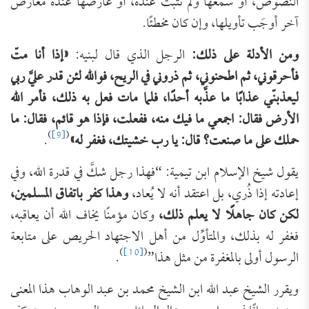
النصوص، أو سمعها ولم تثبت عنده، أو عارضها عنده معارض
آخر أوجَب تأويلها، وإن كان مخطئًا.
ومن الأدلة على ذلك:
الرجل الذي قال لبنيه:
«إذا أنا متّ
فأحرقوني، ثم اطحنوني، ثم ذروني في الريح، فوالله لئن قدر عليَّ ربي
ليعذبنّي عذابًا ما عذَّبه أحدًا، فلما مات فعل به ذلك، فأمر الله
الأرض فقال: اجمعي ما فيك منه، ففعلت، فإذا هو قائم، فقال: ما
)
[9]
(
حملك على ما صنعت؟ قال: يا رب خشيتك، فغفر له»
.
يقول شيخ الإسلام ابن تيمية: “فهذا رجل شكَّ في قدرة الله، وفي
إعادته إذا ذُري، بل اعتقد أنه لا يُعاد،
وهذا كفر باتفاق المسلمين،
لكن كان جاهلًا لا يعلم ذلك،
وكان مؤمنًا يخاف الله أن يعاقبه،
فغفر له بذلك، والمتأوِّل من أهل الاجتهاد الحريص على متابعة
)
[10]
(
الرسول أولى بالمغفرة من مثل هذا”
.
ويقرر الشيخ عبد الله ابن الشيخ محمد بن عبد الوهاب هذا المعنى