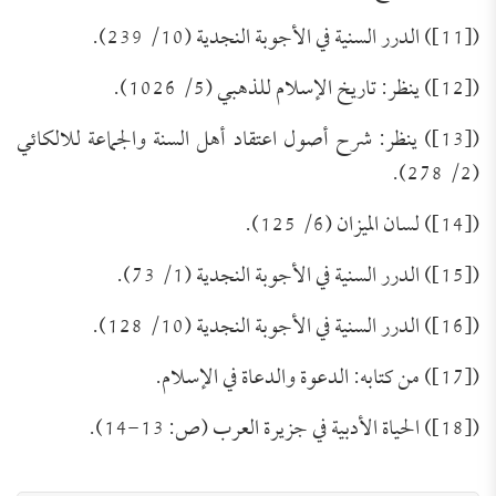
([11]) الدرر السنية في الأجوبة النجدية (10/ 239).
([12]) ينظر: تاريخ الإسلام للذهبي (5/ 1026).
([13]) ينظر: شرح أصول اعتقاد أهل السنة والجماعة للالكائي
(2/ 278).
([14]) لسان الميزان (6/ 125).
([15]) الدرر السنية في الأجوبة النجدية (1/ 73).
([16]) الدرر السنية في الأجوبة النجدية (10/ 128).
تَعرِيف بكِتَاب (مجموعة الرَّسائل العقديَّة
([17]) من كتابه: الدعوة والدعاة في الإسلام.
للعلامة الشَّيخ محمد عبد الظَّاهر أبو
للتحميل كملف PDF اضغط على الأيقونة المعلومات
الفنية للكتاب: عنوان الكتاب: مجموعة الرَّسائل
([18]) الحياة الأدبية في جزيرة العرب (ص: 13-14).
السَّمح)
العقديَّة للعلامة الشَّيخ محمد عبد الظَّاهر أبو السَّمح.
اسم المؤلف: أ. د. عبد الله بن عمر الدميجي، أستاذ
العقيدة بكلية الدعوة وأصول الدين بجامعة أم القرى.
الحالة السلفية عند أوائل الصوفية