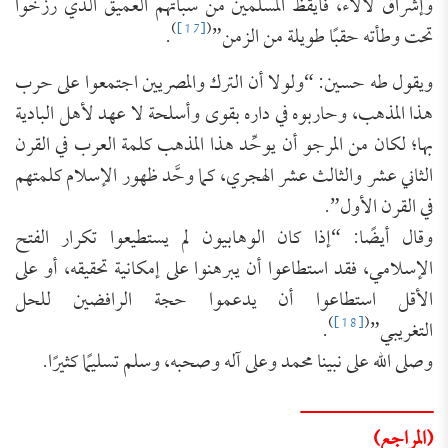
وإشراق لألاء، فأيقظ المسلمين من سباتهم العميق الذي رزخوا
)
[17]
(
تحت وطأته حقبًا طويلة من الزمن”
.
ويقول طه حسين: “ولولا أن الترك والمصريين اجتمعوا على حرب
هذا المذهب، وحاربوه في داره بقوى وأسلحة لا عهد لأهل البادية
بها؛ لكان من المرجو أن يوحِّد هذا المذهب كلمة العرب في القرن
الثاني عشر والثالث عشر الهجري، كما وحَّد ظهور الإسلام كلمتهم
في القرن الأول”.
وقال أيضًا: “إذا كان الوهابيون لم يستطيعوا تكرار الفتح
الإسلامي، فقد استطاعوا أن يبرهنوا على إمكانية تحقيقه، أو على
الأقل استطاعوا أن يدعموا حجة الرافضين للحل
)
[18]
(
التغريبي”
.
وصلى الله على نبينا محمد وعلى آله وصحبه، وسلم تسليمًا كثيرًا.
ــــــــــــــــــــــ
(المراجع)