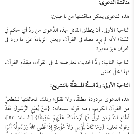
مناقشة الدَّعوى:
هذه الدعوى يمكن مناقشتها من ناحيتين:
الناحية الأولى: أن ينطلق القائل بهذه الدَّعوى من ردِّ أي حكم في
السّنة؛ لأنه لم يرِد معناه في القرآن، ويعتبر الزيادةَ على ما ورد في
القرآن غيرَ معتبرة.
الناحية الثانية: ردُّ الحديث لمعارضته لما في القرآن، فيقدّم القرآن،
فهذا محلّ نقاش.
الناحية الأولى: ردّ السنَّة المستقلَّة بالتشريع:
هذه الدعوى مردودة مطلقًا، ولا تقبَل؛ وذلك لمخالفتها للقطعيِّ
من القرآن الكريم، ومنه قوله سبحانه: {مَنْ يُطِعِ الرَّسُولَ فَقَدْ
أَطَاعَ اللّهَ وَمَن تَوَلَّى فَمَا أَرْسَلْنَاكَ عَلَيْهِمْ حَفِيظًا} [النساء: 80]،
وقوله تعالى: {وَمَا كَانَ لِمُؤْمِنٍ وَلاَ مُؤْمِنَةٍ إِذَا قَضَى اللَّهُ وَرَسُولُهُ أَمْرًا