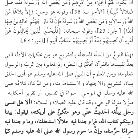
أَن يَكُونَ لَهُمُ الْخِيَرَةُ مِنْ أَمْرِهِمْ وَمَن يَعْصِ اللَّهَ وَرَسُولَهُ فَقَدْ ضَلَّ
ضَلاَلاً مُّبِينًا} [الأحزاب: 36]، وقوله عز وجل: {إِلاَّ بَلاَغًا مِّنَ
اللَّهِ وَرِسَالاَتِهِ وَمَن يَعْصِ اللَّهَ وَرَسُولَهُ فَإِنَّ لَهُ نَارَ جَهَنَّمَ خَالِدِينَ فِيهَا
أَبَدًا} [الجن: 23]، وقوله سبحانه: {فَلْيَحْذَرِ الَّذِينَ يُخَالِفُونَ عَنْ
أَمْرِهِ أَن تُصِيبَهُمْ فِتْنَةٌ أَوْ يُصِيبَهُمْ عَذَابٌ أَلِيم} [النور: 63].
فهذا النوعُ منَ السّنّة المستقلَّة بالتشريع هو مِن محكماتِ الأدلَّة التي
يعدُّ تقييدها بالقرآن تحكُّمًا في النصّ؛ إذِ المغايرة بين الربّ والرسول
مَعلومة، ومِن المعلوم أن النبيَّ صلى الله عليه وسلم هو أولى الخلق
ببيان التشريعِ والاجتهاد والاستنباط منه، ومن ثمَّ كان كلامُه صلى
الله عليه وسلم في الوحي -سواءً في تفسيره أو تقرير أحكامِه-
منزَّلا منزلةَ الوحي، وقد قال عليه الصلاة والسلام:
«ألا هل عسى
رجل يبلُغه الحديثُ عنّي وهو متَّكئٌ على أريكته، فيقول: بيننا
وبينكم كتاب الله، فما وجدنا فيه حلالًا استحللناه، وما وجدنا فيه
حرامًا حرَّمناه، وإنَّ ما حرم رسول الله صلى الله عليه وسلم كمَا