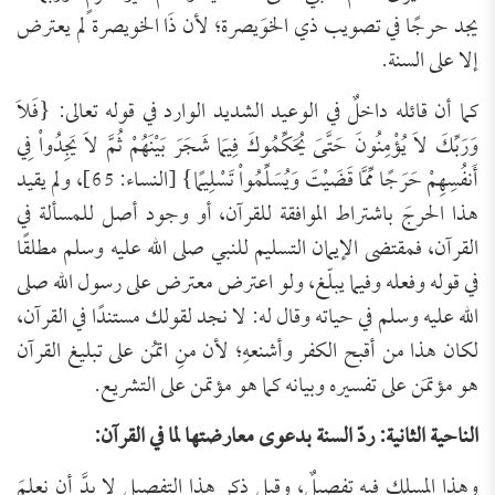
يجد حرجًا في تصويب ذي الخوَيصرة؛ لأن ذَا الخويصرة لم يعترض
إلا على السنة.
كما أن قائله داخلٌ في الوعيد الشديد الوارد في قوله تعالى: {فَلاَ
وَرَبِّكَ لاَ يُؤْمِنُونَ حَتَّىَ يُحَكِّمُوكَ فِيمَا شَجَرَ بَيْنَهُمْ ثُمَّ لاَ يَجِدُواْ فِي
أَنفُسِهِمْ حَرَجًا مِّمَّا قَضَيْتَ وَيُسَلِّمُواْ تَسْلِيمًا} [النساء: 65]، ولم يقيد
هذا الحرجَ باشتراط الموافقة للقرآن، أو وجود أصل للمسألة في
القرآن، فمقتضى الإيمان التسليم للنبي صلى الله عليه وسلم مطلقًا
في قوله وفعله وفيما يبلّغ، ولو اعترض معترض على رسول الله صلى
الله عليه وسلم في حياته وقال له: لا نجد لقولك مستندًا في القرآن،
لكان هذا من أقبح الكفر وأشنعهِ؛ لأن منِ اتمُن على تبليغ القرآن
هو مؤتمَن على تفسيره وبيانه كما هو مؤتمن على التشريع.
الناحية الثانية: ردّ السنة بدعوى معارضتها لما في القرآن:
وهذا المسلك فيه تفصيلٌ، وقبل ذكر هذا التفصيل لا بدَّ أن نعلمَ