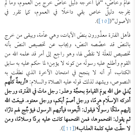
عامّ وخاصّ، “فما أخرجه دليل خاصّ خرج مِن العموم، وما لم
يخرجه دليلٌ خاص بقي داخلًا في العموم، كما تقرر في
الأصول”(
[10]
).
فأهل الفترة معذُورون بنصّ الآيات، وهي عاّمة، ويبقى من خرج
بالنصّ قد خصَّصه النصّ، ويجاب عن تخصيص النصّ بأنه
تخصيص للعلّة لا نقضٌ لها، وهو راجِع إلى أمر قد علمه الله من
القوم وأطلع عليه رسولَه من كونه لا يؤمِن؛ لما حكم عليه به سابق
الكتاب، أو أنه لا ينجح في امتحان الآخرة الذي نطقَت به
النصوص، ويشهد لذلك قوله عليه الصلاة والسلام:
«أربعةٌ كلُّهم
يُدلي على اللهِ يومَ القيامةِ بحجَّة وعذر: رجل ماتَ في الفَترة، ورجل
أدركه الإسلام هرِمًا، ورجل أصمّ أبكم، ورجل معتوه. فيبعَث الله
إليهم ملكًا رسولًا فيقول: اتَّبعوه، فيأتيهم الرسول فيؤجِّج لهم نارًا،
ثم يقول: اقتحموها، فمن اقتحمها كانت عليه بردًا وسلامًا، ومن
لا حقَّت عليه كلمة العذاب»
(
[11]
).