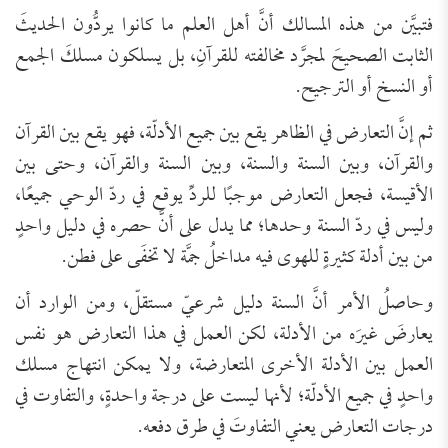
فتبيَّن من هذه المسالك أنَّ أهل العلم ما كانوا يردُّون الحديثَ
الثابت الصحيحَ لمجرَّد مخالفته للقرآنِ، بل يسلكون مسلكَ الجمع
أو النسخ أو الترجيح.
ثم إنَّ التعارض في الظاهر يقع بين جميع الأدلّة، فهو يقع بين القرآن
والقرآن، وبين السنة والسنة، وبين السنة والقرآن، وحتى بين
الأقيسة، فجعل التعارض موجبًا للردِّ يوقع في ردّ الوحي جميعًا،
وليس في ردّ السنة وحدها؛ مما يدل على أنَّ حصره في دليل واحدٍ
من بين أدلة كثيرةٍ للهوى فيه مداخلُ جمَّة لا تخفَى على فطن.
وحاصلُ الأمر أنَّ السنة دليل شرعيّ مستقلّ، ومن الوارد أن
يعارضَ غيرَه من الأدلة، لكن العمل في هذا التعارض هو نفس
العمل بين الأدلة الأخرى المتعارضة، ولا يمكن انتهاج مسلك
واحدٍ في جميع الأدلّة؛ لأنها ليست على درجة واحدةٍ، والتفاوت في
درجات التعارض يعني التفاوتَ في طرق دفعه.