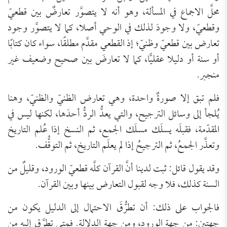
محلَّ الاجماع في المسألة، وهو أنه لا يتصوَّر تعارضٌ بين قطعيّ
وقطعيّ، ولا وجودَ لذلك في الوحي أصلا، كما لا يتصوَّر وجود
تعارض بين قطعيّ وظنيّ؛ إذ القطعي مقدَّم مطلقًا، سواء كان كتابًا
أو سنة أو دليلا عقليًّا، كما لا تعارضَ بين صحيح وضعيف غير
منجبر.
فلم تبق إلا صورةٌ واحدة، وهي تعارض الظنيّ والظنيّ، وهنا
يُلجأ إلى وسائل الترجيح، والتي يعدُّ الردُّ أحدَها، لكنها ليس في
المقدّمة، فقبلَه يسلَك مسلَك الجمع، ثم النسخ إذا عُلم التاريخ
وتعذَّر الجمعُ، ثم الترجيحُ إذا لم يعلَم التاريخ، ثم التوقُّف.
وقد يقول قائل: ثبت لدينا أنَّ القرآن كلَّه قطعيّ الورود، وقليلٌ من
السنة كذلك، فلا وجه لقبول التعارض بينها وبين القرآن.
فالجواب على ذلك: أن تطرُّقَ الاحتمال إلى الدليل يكون من
جهتين: من جهة الورود، ومن جهة الدلالة. فمتى تطرَّق إليه مِن