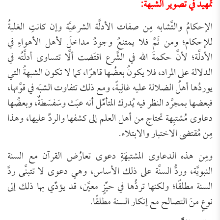
تمهيد في تصوير الشبهة:
الإحكامُ والتَّشابه مِن صفات الأدلَّة الشرعيَّة وإن كانتِ الغلبةُ
للإحكام؛ ومن ثَمَّ فلا يمتنعُ وجودُ مداخلَ لأهل الأهواءِ في
الأدلَّة؛ لأنَّ حكمةَ الله في الشَّرع اقتَضت ألَّا تتساوى أدلَّتُه في
الدلالة على المراد، فلا يكونُ بعضُها قاهرًا، كما لا تكون الشبهةُ التي
يوردُها أهلُ الضلالة عليه غالِبةً، ومع ذلك تتفاوت الشبَه في قوَّتها،
فبعضها بمجرَّد النظر فيه يُدرك المتأمِّل أنه عبَث وسَفسَطةٌ، وبعضُها
دعاوى مُشتبِهة تحتاج من أهل العلم إلى كشفها والردِّ عليها، وهذا
مِن مُقتضى الاختبار والابتلاء.
ومِن هذه الدعاوى المشتبهَةِ دعوى تعارُض القرآن مع السنة
النبويَّة، وردُّ السنَّة على ذلك الأساس، وهي دعوى لا تتبنَّى ردَّ
السنة مطلقًا؛ ولكنها تردُّها في حيِّزٍ معيَّن، قد يؤدِّي بها ذلك إلى
نوعٍ منَ التصالح مع إنكار السنة مطلقًا.