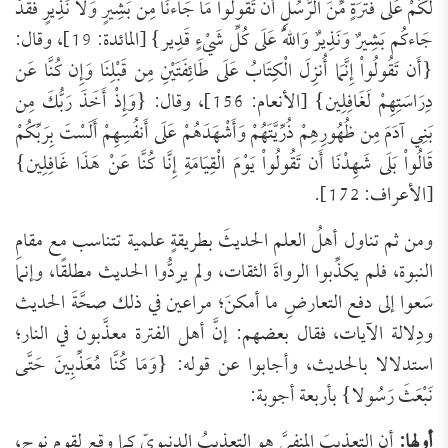
لَكُمْ عَلَى فَتْرَةٍ مِّنَ الرُّسُلِ أَن تَقُولُواْ مَا جَاءنَا مِن بَشِيرٍ وَلاَ نَذِيرٍ فَقَدْ
جَاءكُم بَشِيرٌ وَنَذِيرٌ وَاللّهُ عَلَى كُلِّ شَيْءٍ قَدِير} [المائدة: 19]، وقال:
{أَن تَقُولُواْ إِنَّمَا أُنزِلَ الْكِتَابُ عَلَى طَائِفَتَيْنِ مِن قَبْلِنَا وَإِن كُنَّا عَن
دِرَاسَتِهِمْ لَغَافِلِين} [الأنعام: 156]، وقال: {وَإِذْ أَخَذَ رَبُّكَ مِن
بَنِي آدَمَ مِن ظُهُورِهِمْ ذُرِّيَّتَهُمْ وَأَشْهَدَهُمْ عَلَى أَنفُسِهِمْ أَلَسْتَ بِرَبِّكُمْ
قَالُواْ بَلَى شَهِدْنَا أَن تَقُولُواْ يَوْمَ الْقِيَامَةِ إِنَّا كُنَّا عَنْ هَذَا غَافِلِين}
[الأعراف: 172].
ومن ثم تناول أهلُ العلم الحديثَ بطريقةٍ علمية تتناسب مع مقامِ
النبوة، فلم يكذِّبوا الرواةَ الثقات، ولم يردُّوا الحديث مطلقًا، وإنما
سَعوا إلى دفع التعارضِ ما أمكنَ؛ مراعين في ذلك صحَّةَ الحديث
ودِلالة الآيات، فقال بعضهم: إنَّ أهل الفترة معذَّبون في النار؛
استدلالا بالحديث، وأجابوا عن قوله: {وَمَا كُنَّا مُعَذِّبِينَ حَتَّى
نَبْعَثَ رَسُولا} بأربعة أجوبة:
أولها:
أن التعذيبَ المنفيَّ هو التعذيبُ الدنيويّ كما وقع لقوم نوح،