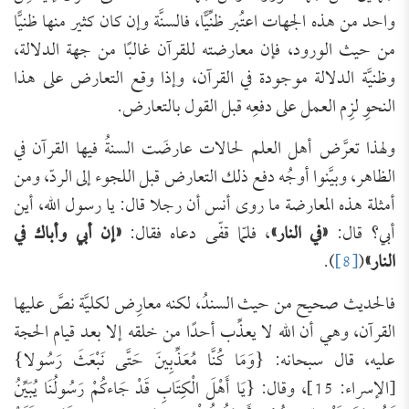
واحد من هذه الجهات اعتُبر ظنِّيًّا، فالسنَّة وإن كان كثير منها ظنيًّا
من حيث الورود، فإن معارضته للقرآن غالبًا من جهة الدلالة،
وظنيَّة الدلالة موجودة في القرآن، وإذا وقع التعارض على هذا
النحوِ لزِم العمل على دفعِه قبل القول بالتعارض.
ولهذا تعرَّض أهل العلم لحالات عارضَت السنةُ فيها القرآن في
الظاهر، وبيَّنوا أوجُه دفع ذلك التعارض قبل اللجوء إلى الردّ، ومن
أمثلة هذه المعارضة ما روى أنس أن رجلا قال: يا رسول الله، أين
أبي؟ قال:
«في النار»
، فلمّا قفّى دعاه فقال:
«إن أبي وأباك في
النار»
(
[8]
).
فالحديث صحيح من حيث السندُ، لكنه معارِض لكليَّة نصَّ عليها
القرآن، وهي أن الله لا يعذِّب أحدًا من خلقه إلا بعد قيام الحجة
عليه، قال سبحانه: {وَمَا كُنَّا مُعَذِّبِينَ حَتَّى نَبْعَثَ رَسُولا}
[الإسراء: 15]، وقال: {يَا أَهْلَ الْكِتَابِ قَدْ جَاءكُمْ رَسُولُنَا يُبَيِّنُ