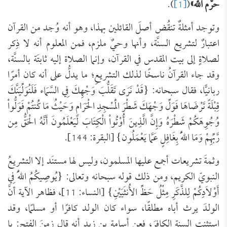
حرَّم الله»
(
[1]
).
وتوجد أمثلةٌ تنقُض أصلَ القائلين بهذا، وهو أنه وُجد من القرآن
اعتبارٌ لتشريع السنَّة، وأنها وحيٌ ملزم، فمن المعلوم أنه لا ذِكر
لصلاةٍ إلى بيت المقدس في القرآن، وإنما الصلاة إليه ثابتَة بالسنَّة،
وقد جاء القرآنُ ناسخًا لذلك التشريعِ؛ ما يدلُّ على أنه كان أمرًا
ربانيًّا، فقال سبحانه: {قَدْ نَرَى تَقَلُّبَ وَجْهِكَ فِي السَّمَاء فَلَنُوَلِّيَنَّكَ
قِبْلَةً تَرْضَاهَا فَوَلِّ وَجْهَكَ شَطْرَ الْمَسْجِدِ الْحَرَامِ وَحَيْثُ مَا كُنتُمْ فَوَلُّواْ
وُجُوِهَكُمْ شَطْرَهُ وَإِنَّ الَّذِينَ أُوْتُواْ الْكِتَابَ لَيَعْلَمُونَ أَنَّهُ الْحَقُّ مِن
رَّبِّهِمْ وَمَا اللّهُ بِغَافِلٍ عَمَّا يَعْمَلُون} [البقرة: 144].
وثمةَ تشريعات أجمع عليها المسلمون، وليس لها مستنَد إلا التشريعُ
النبويّ الكريم، ومن ذلك قوله سبحانه وتعالى: {يُوصِيكُمُ اللّهُ فِي
أَوْلاَدِكُمْ لِلذَّكَرِ مِثْلُ حَظِّ الأُنثَيَيْنِ} [النساء: 11]، فظاهر الآية أنَّ
الولدَ يرث أباه مطلقًا، سواء كان الولد كافرًا أو مسلمًا، وقد
استثنت السنة الكافرَ، فعن أسامة بن زيد أنه قال زمنَ الفتح: يا