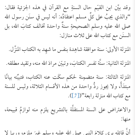
وقد بيَّن ابن القيّم حال السنةِ مع القرآن في هذه الجزئية فقال:
“والذي يجبُ على كلِّ مسلم اعتقادُه: أنه ليس في سنَن رسول الله
صلى الله عليه وسلم الصحيحةِ سنةٌ واحدة تخالف كتابَ الله، بل
السنَن مع كتاب الله على ثلاث منازل:
المنزلة الأولى: سنة موافقة شاهِدة بنفس ما شهِد به الكتاب المنزَّل.
المنزلة الثانية: سنَّة تفسر الكتابَ، وتبيّن مرادَ الله منه، وتقيد مطلقه.
المنزلة الثالثة: سنة متضمِنة لحكم سكَت عنه الكتاب، فتبيِّنه بيانًا
مبتدَأً، ولا يجوز ردُّ واحدة من هذه الأقسام الثلاثة، وليس للسنة
مع كتاب الله منزلة رابعة”(
[7]
).
والاعتراض على السنة المستقلَّة بالتشريع يلزم منه لوازمُ قبيحة،
منها:
أنَّ قائله يرى كلامَ النبي صلى الله عليه وسلم غيرَ ملزمٍ، وربما لا