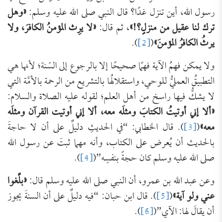
رسول الله، أين تنزل غدًا؟ قال النبي صلى الله عليه وسلم:
«وهل
ترك لنا عقيل من منزلٍ؟!»
، ثم قال:
«لا يرِث المؤمنُ الكافرَ، ولا
يرثُ الكافرُ المؤمنَ»
(
[2]
).
ولا يمكن فهمُ الآية فهمًا صحيحًا إلا بالرجوع إلى السّنة؛ لأنها هي
التطبيقُ العمليُّ للوحي، واستقلالُها بالتشريع من الرحمة بالأمَّة التي
لا يشكُّ فيها راسخ من أهل العلم؛ لقوله عليه الصلاة والسلام:
«ألا إني أوتيتُ الكتابَ ومثلَه معه، ألا إني أوتيت القرآن ومثلَه
معه»
(
[3]
). قال الخطابي: “في الحديثِ دليلٌ على أن لا حاجةَ
بالحديث أن يُعرض على الكتاب، وأنه مهما ثبتَ عن رسول الله
صلى الله عليه وسلم كان حجةً بنفسِه”(
[4]
).
وعن عبد الله بن عمرو، أن النبي صلى الله عليه وسلم قال:
«بلِّغوا
عني ولو آية»
(
[5]
). قال ابن حبان: “فيه دليلٌ على أن السنةَ يجوز
أن يقالَ لها: الآي”(
[6]
).