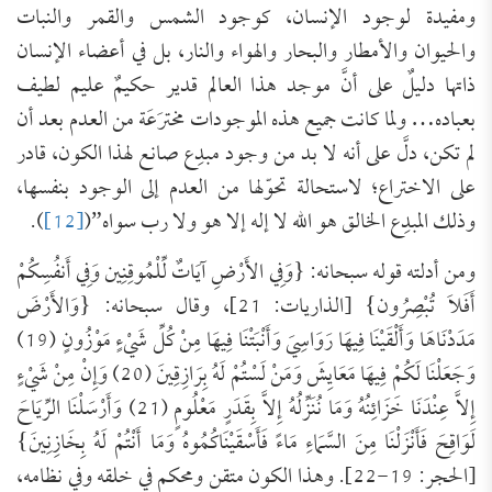
ومفيدة لوجود الإنسان، كوجود الشمس والقمر والنبات
والحيوان والأمطار والبحار والهواء والنار، بل في أعضاء الإنسان
ذاتها دليلٌ على أنَّ موجد هذا العالم قدير حكيمٌ عليم لطيف
بعباده… ولما كانت جميع هذه الموجودات مخترَعَة من العدم بعد أن
لم تكن، دلَّ على أنه لا بد من وجود مبدِع صانع لهذا الكون، قادر
على الاختراع؛ لاستحالة تحوّلها من العدم إلى الوجود بنفسها،
وذلك المبدِع الخالق هو الله لا إله إلا هو ولا رب سواه”(
[12]
).
ومن أدلته قوله سبحانه: {وَفِي الأَرْضِ آيَاتٌ لِّلْمُوقِنِين وَفِي أَنفُسِكُمْ
أَفَلاَ تُبْصِرُون} [الذاريات: 21]، وقال سبحانه: {وَالأَرْضَ
مَدَدْنَاهَا وَأَلْقَيْنَا فِيهَا رَوَاسِيَ وَأَنْبَتْنَا فِيهَا مِنْ كُلِّ شَيْءٍ مَوْزُونٍ (19)
وَجَعَلْنَا لَكُمْ فِيهَا مَعَايِشَ وَمَنْ لَسْتُمْ لَهُ بِرَازِقِينَ (20) وَإِنْ مِنْ شَيْءٍ
إِلاَّ عِنْدَنَا خَزَائِنُهُ وَمَا نُنَزِّلُهُ إِلاَّ بِقَدَرٍ مَعْلُومٍ (21) وَأَرْسَلْنَا الرِّيَاحَ
لَوَاقِحَ فَأَنْزَلْنَا مِنَ السَّمَاءِ مَاءً فَأَسْقَيْنَاكُمُوهُ وَمَا أَنْتُمْ لَهُ بِخَازِنِينَ}
[الحجر: 19-22]. وهذا الكون متقن ومحكم في خلقه وفي نظامه،