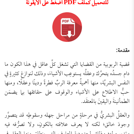
للتحميل كملف PDF اضغط على الأيقونة
مقدمة:
قضية الربوبية من القضايا التي تشغل كلَّ عاقل في هذا الكون ما
دام جسدُه يتحرَّك وعقلُه يستوعِب الأشياءَ، وذلك لنوازعَ كثيرةٍ في
النفس البشريَّة، منها أهميةُ معرفة الربِّ فطرةً ودينًا وعقلًا، ومنها
حبُّ الاطلاع على الأشياء والوقوف على حقائقها بما يضمَن
الطمأنينةَ واليقينَ بالمعتقَد.
والعقلُ البشريُّ في مرحلةٍ من مراحل جهله وسقوطِه قد يتصوَّر
وجودَ خالق؛ لكنه لا يعرف علاقته بالكونِ، ولا تصرُّفه فيه