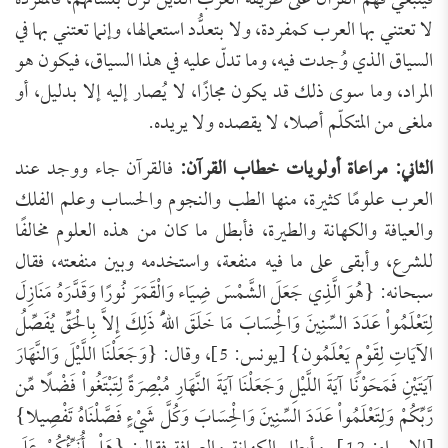
فينبغي فهم القرآن على طريقة العرب الذين نزل بلسانهم، فالمفردة
لا تعتني بها العرب كمفردة، ولا بتعدُّد استعمالها، وإنما تعتني بها في
السياق الذي وُجدت فيه، وما تدلّ عليه في هذا السياق، فيكون هو
المراد، وما سوى ذلك قد يكون مجازًا، لا يُصار إليه إلا بدليل، أو
ملغى من المتكلّم أصلا، لا يقصده ولا يريده.
الثاني: مراعاة أولويات خطاب القرآن:
فالقرآن جاء ووجد عند
العرب علومًا كثيرة، منها الطب والنجوم والحساب وعلم الفلك
والعيافة والكهانة والطيرة، فأبطل ما كان من هذه العلوم مخالفًا
للشرع، وأبقى على ما فيه منفعة، واستخدمه وبين منفعته، فقال
سبحانه: {هُوَ الَّذِي جَعَلَ الشَّمْسَ ضِيَاء وَالْقَمَرَ نُورًا وَقَدَّرَهُ مَنَازِلَ
لِتَعْلَمُواْ عَدَدَ السِّنِينَ وَالْحِسَابَ مَا خَلَقَ اللّهُ ذَلِكَ إِلاَّ بِالْحَقِّ يُفَصِّلُ
الآيَاتِ لِقَوْمٍ يَعْلَمُون} [يونس: 5]، وقال: {وَجَعَلْنَا اللَّيْلَ وَالنَّهَارَ
آيَتَيْنِ فَمَحَوْنَا آيَةَ اللَّيْلِ وَجَعَلْنَا آيَةَ النَّهَارِ مُبْصِرَةً لِتَبْتَغُواْ فَضْلًا مِّن
رَّبِّكُمْ وَلِتَعْلَمُواْ عَدَدَ السِّنِينَ وَالْحِسَابَ وَكُلَّ شَيْءٍ فَصَّلْنَاهُ تَفْصِيلا}