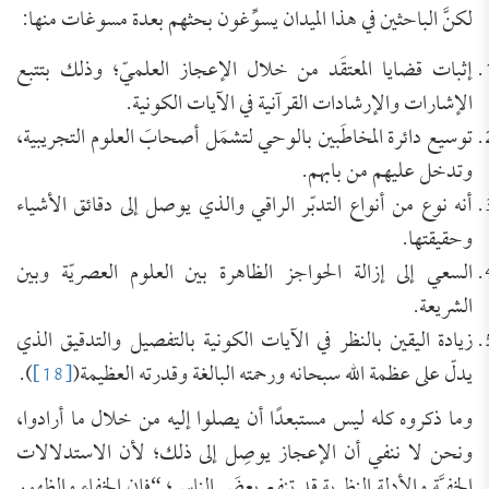
لكنَّ الباحثين في هذا الميدان يسوِّغون بحثهم بعدة مسوغات منها:
إثبات قضايا المعتقَد من خلال الإعجاز العلميّ؛ وذلك بتتبع
الإشارات والإرشادات القرآنية في الآيات الكونية.
توسيع دائرة المخاطَبين بالوحي لتشمَل أصحابَ العلوم التجريبية،
وتدخل عليهم من بابهم.
أنه نوع من أنواع التدبّر الراقي والذي يوصل إلى دقائق الأشياء
وحقيقتها.
السعي إلى إزالة الحواجز الظاهرة بين العلوم العصريّة وبين
الشريعة.
زيادة اليقين بالنظر في الآيات الكونية بالتفصيل والتدقيق الذي
يدلّ على عظمة الله سبحانه ورحمته البالغة وقدرته العظيمة(
[18]
).
وما ذكروه كله ليس مستبعدًا أن يصلوا إليه من خلال ما أرادوا،
ونحن لا ننفي أن الإعجاز يوصِل إلى ذلك؛ لأن الاستدلالات
الخفيَّة والأدلة النظرية قد تنفع بعضَ الناس؛ “فإن الخفاء والظهور