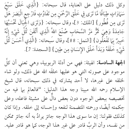
وكل ذلك دليل على العناية، قال سبحانه: {الَّذِي خَلَقَ سَبْعَ
سَمَاوَاتٍ طِبَاقًا مَّا تَرَى فِي خَلْقِ الرَّحْمَنِ مِن تَفَاوُتٍ فَارْجِعِ الْبَصَرَ هَلْ
تَرَى مِن فُطُور} [الملك: 3]، وقال سبحانه: {وَتَرَى الْجِبَالَ تَحْسَبُهَا
جَامِدَةً وَهِيَ تَمُرُّ مَرَّ السَّحَابِ صُنْعَ اللَّهِ الَّذِي أَتْقَنَ كُلَّ شَيْءٍ إِنَّهُ
خَبِيرٌ بِمَا تَفْعَلُون} [النمل: 88]، وقال سبحانه: {الَّذِي أَحْسَنَ كُلَّ
شَيْءٍ خَلَقَهُ وَبَدَأَ خَلْقَ الإِنسَانِ مِن طِين} [السجدة: 7].
الجهة السادسة:
الهيئة: فهي من أدلة الربوبية، وهي تعني أن كلَّ
موجود على صورته التي هو عليها خلقَه الله على ذلك، ولو شاء
لخلقه على غيرها، لا أحد يشاركه في ذلك سبحانه، قال شيخ
الإسلام رحمه الله مبينا وجه هذا الدليل: “فالعالم بما فيه من
تخصيصه ببعض الوجوه دون بعض دالٌّ على مشيئة فاعله، وعلى
حِكمته أيضًا، ورحمته المتضمنة لنفعه وإحسانه إلى خلقه. وإذا كان
كذلك فقولنا: إن ما سوى هذا الوجه جائز يرادُ به أنه جائز ممكن
من نفسه، وأن الربَّ قادر على غير هذا الوجه، كما هو قادر عليه.