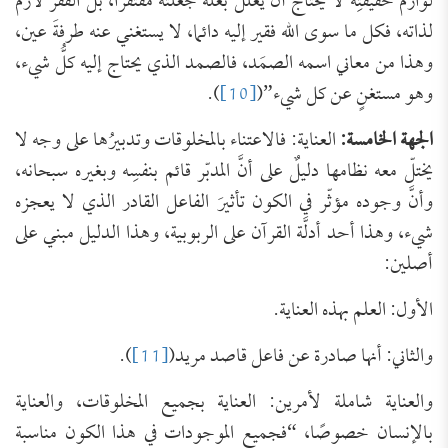
لوازم حقيقتِه لا يحتاج أن يعلَّل بعلة جعلته مفتقرًا، بل الفقر لازم
لذاته، فكل ما سوى الله فقير إليه دائما، لا يستغني عنه طرفةَ عين،
وهذا من معاني اسمه الصمَد، فالصمد الذي يحتاج إليه كلُّ شيء،
وهو مستغنٍ عن كل شيء”(
[10]
).
الجهة الخامسة:
العناية: فالاعتناء بالمخلوقات وتدبيرُها على وجه لا
يختلّ معه نظامها دليلٌ على أنَّ المدبّر قائم بنفسِه وبغيره سبحانه،
وأنَّ وجوده مؤثّر في الكون تأثيرَ الفاعل القادر الذي لا يعجزه
شيء، وهذا أحد أدلَّة القرآن على الربوبية، وهذا الدليل مبني على
أصلين:
الأول: العلم بهذه العناية.
والثاني: أنها صادرة عن فاعل قاصد مريد(
[11]
).
والعناية شاملة لأمرين: العناية بجميع المخلوقات، والعناية
بالإنسان خصوصًا، “فجميع الموجودات في هذا الكون مناسبة