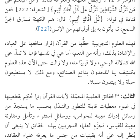
[الإسراء: 12]. وأبطل الكهانة والعرافة فقال: {هَلْ أُنَبِّئُكُمْ عَلَى
مَن تَنَزَّلُ الشَّيَاطِين تَنَزَّلُ عَلَى كُلِّ أَفَّاكٍ أَثِيم} [الشعراء: 222]. فعن
قتادة في قوله: {كُلِّ أَفَّاكٍ أَثِيمٍ} قال: هم الكهنة تسترق الجنّ
السمع، ثم يأتون به إلى أوليائهم من الإنس(
[22]
).
فهذه العلوم التجريبية حظُّها من القرآن إقرار منافعها على العباد،
والإشادة بذلك، وأنه من النعم، أما هي في نفسها فإنها لا تدلّ على
الله كدلالة الوحي، ولا قريبًا منه، ولا زالت حتى الآن هذه العلوم
يكتشِف بها الملحدون بدائع الصنائع، ومع ذلك لا يستطيعون
حيلة ولا يهتدون سبيلا.
الثالث:
“الحقائق العلمية المحمّلة لآيات القرآن إنما حُكِم بقطعيتها
في ضوء معطيات قابلة للتطور والتبدّل بحسب ما يستجدّ من
وسائل إدراك معِينة للحواس، ووسائلِ استقراء وتأمل ومقارنة
معِينة للقياس، فجزْم العلماء التجريبين بهذه الحقائق لا ينبغي أن
يُنظر إليه على أنه يقينيات من جنس ما يعرفه علماء العقائد،