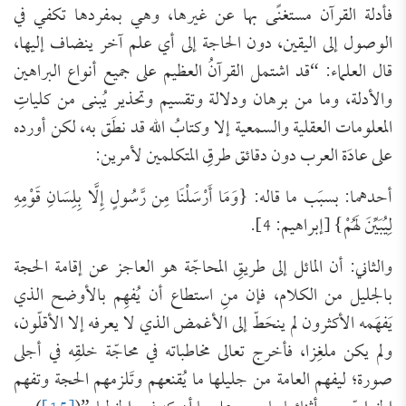
فأدلة القرآن مستغنًى بها عن غيرها، وهي بمفردها تكفي في
الوصول إلى اليقين، دون الحاجة إلى أي علم آخر ينضاف إليها،
قال العلماء: “قد اشتمل القرآنُ العظيم على جميع أنواع البراهين
والأدلة، وما من برهان ودلالة وتقسيم وتحذير يُبنى من كلياتِ
المعلومات العقلية والسمعية إلا وكتابُ الله قد نطَق به، لكن أورده
على عادَة العرب دون دقائق طرقِ المتكلمين لأمرين:
أحدهما: بسبَب ما قاله: {وَمَا أَرْسَلْنَا مِن رَّسُولٍ إِلَّا بِلِسَانِ قَوْمِهِ
لِيُبَيِّنَ لَهُمْ} [إبراهيم: 4].
والثاني: أن المائل إلى طريقِ المحاجّة هو العاجز عن إقامة الحجة
بالجليل من الكلام، فإن منِ استطاع أن يُفهِم بالأوضح الذي
يَفهَمه الأكثرون لم ينحَطّ إلى الأغمض الذي لا يعرفه إلا الأقلّون،
ولم يكن ملغِزا، فأخرج تعالى مخاطباته في محاجّة خلقِه في أجلى
صورة؛ ليفهم العامة من جليلها ما يُقنعهم وتَلزمهم الحجة وتفهم