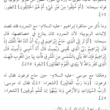
قوله سبحانه: {أَمْ خُلِقُوا مِنْ غَيْرِ شَيْءٍ أَمْ هُمُ الْخَالِقُون} [الطور:
35].
وما ذُكر من مناظرة إبراهيم -عليه السلام- مع النمرود فقد قصد
لإثبات الربوبية؛ لأن النمرود كان ينازع في خصائصها، قال
سبحانه: {أَلَمْ تَرَ إِلَى الَّذِي حَاجَّ إِبْرَاهِيمَ فِي رِبِّهِ أَنْ آتَاهُ اللّهُ الْمُلْكَ إِذْ
قَالَ إِبْرَاهِيمُ رَبِّيَ الَّذِي يُحْيِـي وَيُمِيتُ قَالَ أَنَا أُحْيِـي وَأُمِيتُ قَالَ
إِبْرَاهِيمُ فَإِنَّ اللّهَ يَأْتِي بِالشَّمْسِ مِنَ الْمَشْرِقِ فَأْتِ بِهَا مِنَ الْمَغْرِبِ فَبُهِتَ
الَّذِي كَفَرَ وَاللّهُ لاَ يَهْدِي الْقَوْمَ الظَّالِمِين} [البقرة: 258].
وهكذا مع موسى -عليه السلام- حين حاج فرعون فقال له
فرعون: {وَمَا رَبُّ الْعَالَمِين} [الشعراء: 23]، فقال له موسى:
{رَبُّ السَّمَاوَاتِ وَالأَرْضِ وَمَا بَيْنَهُمَا إن كُنتُم مُّوقِنِين} [الشعراء:
24].
ويمكن إجمال أدلة القرآن في الآتي: