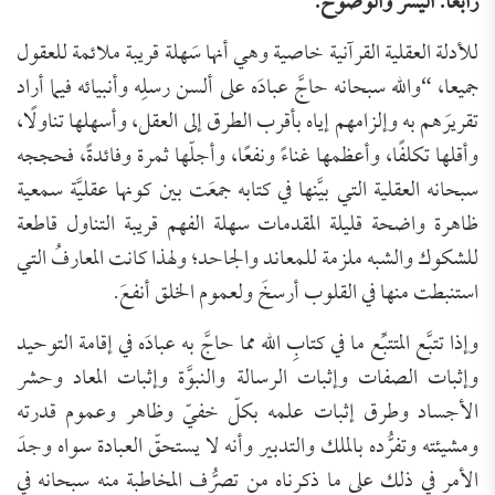
رابعًا: اليسر والوضوح:
للأدلة العقلية القرآنية خاصية وهي أنها سَهلة قريبة ملائمة للعقول
جميعا، “والله سبحانه حاجَّ عبادَه على ألسن رسلِه وأنبيائه فيما أراد
تقريرَهم به وإلزامهم إياه بأقرب الطرق إلى العقل، وأسهلها تناولًا،
وأقلها تكلفًا، وأعظمها غناءً ونفعًا، وأجلّها ثمرة وفائدةً، فحججه
سبحانه العقلية التي بيَّنها في كتابه جمعَت بين كونها عقليَّة سمعية
ظاهرة واضحة قليلة المقدمات سهلة الفهم قريبة التناول قاطعة
للشكوك والشبه ملزمة للمعاند والجاحد؛ ولهذا كانت المعارفُ التي
استنبطت منها في القلوب أرسخَ ولعموم الخلق أنفعَ.
وإذا تتبَّع المتتبِّع ما في كتابِ الله مما حاجَّ به عبادَه في إقامة التوحيد
وإثبات الصفات وإثبات الرسالة والنبوَّة وإثبات المعاد وحشر
الأجساد وطرق إثبات علمه بكلّ خفيّ وظاهر وعموم قدرته
ومشيئته وتفرُّده بالملك والتدبير وأنه لا يستحقّ العبادة سواه وجدَ
الأمر في ذلك على ما ذكرناه من تصرُّف المخاطبة منه سبحانه في