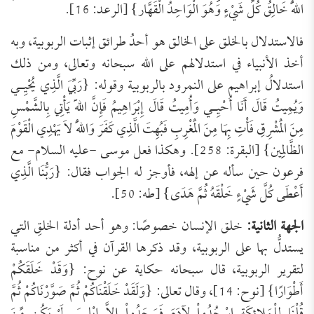
اللّهُ خَالِقُ كُلِّ شَيْءٍ وَهُوَ الْوَاحِدُ الْقَهَّار} [الرعد: 16].
فالاستدلال بالخلق على الخالق هو أحدُ طرائق إثبات الربوبية، وبه
أخذ الأنبياء في استدلالهم على الله سبحانه وتعالى، ومن ذلك
استدلالُ إبراهيم على النمرود بالربوبية وقوله: {رَبِّيَ الَّذِي يُحْيِـي
وَيُمِيتُ قَالَ أَنَا أُحْيِـي وَأُمِيتُ قَالَ إِبْرَاهِيمُ فَإِنَّ اللّهَ يَأْتِي بِالشَّمْسِ
مِنَ الْمَشْرِقِ فَأْتِ بِهَا مِنَ الْمَغْرِبِ فَبُهِتَ الَّذِي كَفَرَ وَاللّهُ لاَ يَهْدِي الْقَوْمَ
الظَّالِمِين} [البقرة: 258]. وهكذا فعل موسى -عليه السلام- مع
فرعون حين سأله عن إلهه، فأوجز له الجواب فقال: {رَبُّنَا الَّذِي
أَعْطَى كُلَّ شَيْءٍ خَلْقَهُ ثُمَّ هَدَى} [طه: 50].
الجهة الثانية:
خلق الإنسان خصوصًا: وهو أحد أدلة الخلقِ التي
يستدلُّ بها على الربوبية، وقد ذكرها القرآن في أكثر من مناسبة
لتقرير الربوبية، قال سبحانه حكاية عن نوح: {وَقَدْ خَلَقَكُمْ
أَطْوَارًا} [نوح: 14]، وقال تعالى: {وَلَقَدْ خَلَقْنَاكُمْ ثُمَّ صَوَّرْنَاكُمْ ثُمَّ