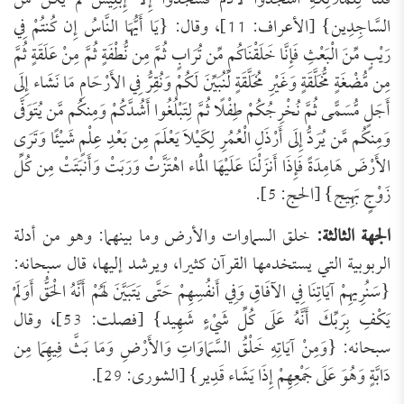
قُلْنَا لِلْمَلائِكَةِ اسْجُدُواْ لآدَمَ فَسَجَدُواْ إِلاَّ إِبْلِيسَ لَمْ يَكُن مِّنَ
السَّاجِدِين} [الأعراف: 11]، وقال: {يَا أَيُّهَا النَّاسُ إِن كُنتُمْ فِي
رَيْبٍ مِّنَ الْبَعْثِ فَإِنَّا خَلَقْنَاكُم مِّن تُرَابٍ ثُمَّ مِن نُّطْفَةٍ ثُمَّ مِنْ عَلَقَةٍ ثُمَّ
مِن مُّضْغَةٍ مُّخَلَّقَةٍ وَغَيْرِ مُخَلَّقَةٍ لِّنُبَيِّنَ لَكُمْ وَنُقِرُّ فِي الأَرْحَامِ مَا نَشَاء إِلَى
أَجَلٍ مُّسَمًّى ثُمَّ نُخْرِجُكُمْ طِفْلًا ثُمَّ لِتَبْلُغُوا أَشُدَّكُمْ وَمِنكُم مَّن يُتَوَفَّى
وَمِنكُم مَّن يُرَدُّ إِلَى أَرْذَلِ الْعُمُرِ لِكَيْلاَ يَعْلَمَ مِن بَعْدِ عِلْمٍ شَيْئًا وَتَرَى
الأَرْضَ هَامِدَةً فَإِذَا أَنزَلْنَا عَلَيْهَا الْمَاء اهْتَزَّتْ وَرَبَتْ وَأَنبَتَتْ مِن كُلِّ
زَوْجٍ بَهِيج} [الحج: 5].
الجهة الثالثة:
خلق السماوات والأرض وما بينهما: وهو من أدلة
الربوبية التي يستخدمها القرآن كثيرا، ويرشد إليها، قال سبحانه:
{سَنُرِيهِمْ آيَاتِنَا فِي الآفَاقِ وَفِي أَنفُسِهِمْ حَتَّى يَتَبَيَّنَ لَهُمْ أَنَّهُ الْحَقُّ أَوَلَمْ
يَكْفِ بِرَبِّكَ أَنَّهُ عَلَى كُلِّ شَيْءٍ شَهِيد} [فصلت: 53]، وقال
سبحانه: {وَمِنْ آيَاتِهِ خَلْقُ السَّمَاوَاتِ وَالأَرْضِ وَمَا بَثَّ فِيهِمَا مِن
دَابَّةٍ وَهُوَ عَلَى جَمْعِهِمْ إِذَا يَشَاء قَدِير} [الشورى: 29].