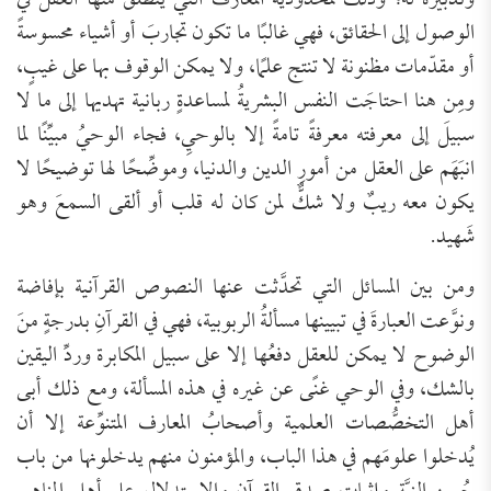
وتدبيره له؛ وذلك لمحدودية المعارف التي ينطلق منها العقل في
الوصول إلى الحقائق، فهي غالبًا ما تكون تجاربَ أو أشياء محسوسةً
أو مقدّمات مظنونة لا تنتج علمًا، ولا يمكن الوقوف بها على غيبٍ،
ومِن هنا احتاجَت النفس البشريةُ لمساعدةٍ ربانية تهديها إلى ما لا
سبيلَ إلى معرفته معرفةً تامةً إلا بالوحيِ، فجاء الوحيُ مبيِّنًا لما
انبَهَم على العقل من أمورِ الدين والدنيا، وموضِّحًا لها توضيحًا لا
يكون معه ريبٌ ولا شكٌّ لمن كان له قلب أو ألقى السمعَ وهو
شَهيد.
ومن بين المسائل التي تحدَّثت عنها النصوص القرآنية بإفاضة
ونوَّعت العبارةَ في تبيينها مسألةُ الربوبية، فهي في القرآنِ بدرجةٍ منَ
الوضوح لا يمكن للعقل دفعُها إلا على سبيل المكابرة وردِّ اليقين
بالشك، وفي الوحي غنًى عن غيره في هذه المسألة، ومع ذلك أبى
أهل التخصُّصات العلمية وأصحابُ المعارف المتنوِّعة إلا أن
يُدخلوا علومَهم في هذا الباب، والمؤمنون منهم يدخلونها من باب