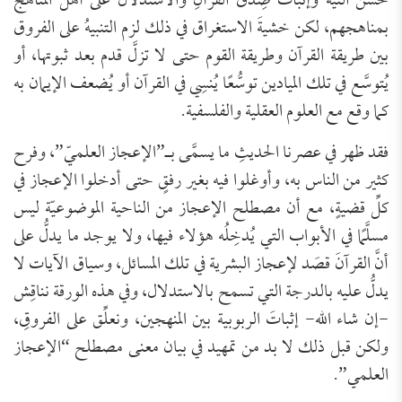
حُسن النيَّة وإثبات صِدق القرآنِ والاستدلال على أهل المناهج
بمناهجهم، لكن خشيةَ الاستغراق في ذلك لزم التنبيهُ على الفروق
بين طريقة القرآن وطريقة القوم حتى لا تزلَّ قدم بعد ثبوتها، أو
يُتوسَّع في تلك الميادين توسُّعًا يُنسِي في القرآن أو يُضعف الإيمان به
كما وقع مع العلوم العقلية والفلسفية.
فقد ظهر في عصرنا الحديثِ ما يسمَّى بـ”الإعجاز العلميّ”، وفرح
كثير من الناس به، وأوغلوا فيه بغير رفقٍ حتى أدخلوا الإعجاز في
كلِّ قضيةٍ، مع أن مصطلح الإعجاز من الناحية الموضوعيّة ليس
مسلَّمًا في الأبواب التي يُدخِلُه هؤلاء فيها، ولا يوجد ما يدلُّ على
أنَّ القرآنَ قصَد لإعجاز البشرية في تلك المسائل، وسياق الآيات لا
يدلُّ عليه بالدرجة التي تسمح بالاستدلال، وفي هذه الورقة نناقِش
-إن شاء الله- إثباتَ الربوبية بين المنهجين، ونعلِّق على الفروقِ،
ولكن قبل ذلك لا بد من تمهيد في بيان معنى مصطلح “الإعجاز
العلمي”.