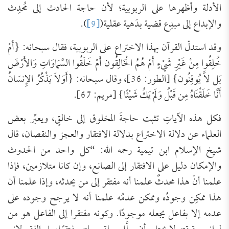
الأدلة وأظهرها على الربوبية؛ لأن حاجة الحادث إلى مُحدِث
والإبداع إلى مبدِع قضية بدَهية عقلية(
[9]
).
وقد استدلّ القرآن بهذا الاختراع على الربوبية، فقال سبحانه: {أَمْ
خُلِقُوا مِنْ غَيْرِ شَيْءٍ أَمْ هُمُ الْخَالِقُون أَمْ خَلَقُوا السَّمَاوَاتِ وَالأَرْضَ
بَل لاَّ يُوقِنُون} [الطور: 36]، وقال سبحانه: {أَوَلاَ يَذْكُرُ الإِنسَانُ
أَنَّا خَلَقْنَاهُ مِن قَبْلُ وَلَمْ يَكُ شَيْئًا} [مريم: 67].
فكل هذه الآياتِ تثبت حاجةَ المخلوق إلى خالقٍ، ويعبِّر بعض
العلماء عن دلالة الاختراع بدلالة الافتقار والعجز والنقصان، قال
شيخ الإسلام ابن تيمية رحمه الله: “كل واحد من الحدوث
والإمكان دليل على الافتقار إلى الصانع، وإن كانا متلازمين، فإذا
علمنا أنّ هذا محدثٌ علمنا أنه مفتقر إلى من يحدثه، وإذا علمنا أن
هذا ممكِن وجودُه وممكن عدمُه علمنا أنه لا يرجح وجوده على
عدمه إلا بفاعل يجعله موجودًا. وكونه مفتقرا إلى الفاعل هو من