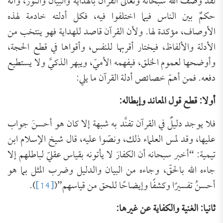
لقد وصف الله سبحانه وتعالى القرآن بالهداية والبيان والنور، وأنه
حكمٌ بين الناس فيما اختلفوا فيه، فكل أدلته خادمة لهذه
الأوصاف، مؤكدة لها. ولأن القرآن قاصد للهداية فهو ينتخب من
الأدلة والألفاظ، فيختار أقربها للنفس، وأقواها في قطع الحجة،
وأوضحها لعموم الخلق، فيفهمه الأميّ، ويبهر الذكيَّ ولا يستطيع
دفعه. فمن أهمّ خصائص أدلة القرآن ما يلي:
أولا: قطع قول المعاند وإبطاله:
فلا يوجد دليلٌ في القرآن تفنَّد به شبهة إلا كان هو أحسنَ جواب
عليها، وقد لمس العلماء ذلك، ونصّوا عليه، قال شيخ الإسلام ابن
تيمية: “أخبر سبحانه أن الكفارَ لا يأتونه بقياس عقليّ لباطلهم إلا
جاءه الله بالحقّ، وجاءه من البيان والدليل وضرب المثل بما هو
أحسنُ تفسيرًا وكشفًا وإيضاحًا للحق من قياسهم”(
[14]
).
ثانيا: الغنية والكفاية عن غيرها: