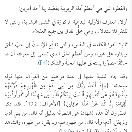
والفطرة التي هي أعظمُ أدلة الربوبية يقصَد بها أحد أمرين:
أولا: المعارف الأوَّلية البدهيَّة المركوزة في النفس البشرية، والتي لا
تفتقر للاستدلال، وهي محلُّ اتفاق بين جميع العقلاء.
ثانيا: القوة الكامنة في النفس، والتي تدفَع الإنسانَ إلى حبّ الحق
وإيثاره على غيره، ومن أعظم الحقّ الذي تسعى إلى معرفته أن لها
خالقًا مصوِّرا يستحقّ عليها المحبةَ والشكر(
[4]
).
وقد جاء التنبيهُ عليها في عدّة مواضع من القرآن، منها قوله
سبحانه: {وَإِذْ أَخَذَ رَبُّكَ مِن بَنِي آدَمَ مِن ظُهُورِهِمْ ذُرِّيَّتَهُمْ
وَأَشْهَدَهُمْ عَلَى أَنفُسِهِمْ أَلَسْتَ بِرَبِّكُمْ قَالُواْ بَلَى شَهِدْنَا أَن تَقُولُواْ يَوْمَ
الْقِيَامَةِ إِنَّا كُنَّا عَنْ هَذَا غَافِلِين} [الأعراف: 172]. فقد ذكر
المفسّرون أنّ هذه الشهادة هي الفطرةُ؛ بدليل أنه قال: من بني آدم،
ولم يقل: آدم، وأنه قال: من ظهورهم، ولم يقل: من ظهره، والشاهد
لا بد أن يكونَ ذاكرا لما شهد به(
[5]
).