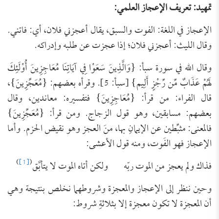
تمهيد: تعريف الإعجاز العلمي:
الإعجاز في اللغة: الفوت والسبق، يقال أعجزني فلان، أي: فاتني.
وقال الليث: أعجزني فلان؛ إذا عجزت عن طلبه وإدراكه.
وقال الله في سورة سبأ: {وَالَّذِينَ سَعَوْا فِي آيَاتِنَا مُعَاجِزِينَ أُوْلَئِكَ
لَهُمْ عَذَابٌ مِّن رِّجْزٍ أَلِيم} [سبأ: 5]. وقرأه بعضهم: {مُعَجِّزِينَ}،
قال الفراء: من قرأ: {مُعَاجِزِينَ} فتفسيره: معاندين، وقال
بعضهم: مسابقين، وهو قول الزجاج. ومن قرأ: {مُعَجِّزِينَ}
فالمعنى: مثبِّطين عن الإيمانِ بها، منَ العجز وهو نقيض الحزم. وأما
الإعجاز فهو الفَوت، ومنه قول الأعشى:
)
[1]
(
فذاك ولم يعجز من الموت ربّه ولكن أتاه الموت لا يتأبَّق
وحين ننظر إلى الإعجاز والمعجزة وشروطهما نخلص بنتيجة وهي
أن المعجزة لا تكون معجزة إلا بثلاثةِ شروط: