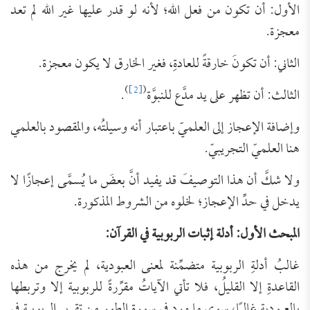
الأول: أن تكون من فعل الله؛ لأنه لو قدر عليها غير الله لم تعد
معجزة.
الثاني: أن تكونَ خارقةً للعادةِ، فغير الخارق لا يكون معجزة.
)
[2]
(
الثالث: أن تظهر على يد مدَّع للنبوَّة
.
وإضافة الإعجاز إلى العلميّ باعتبار أنه وسيلتُه، والمقصود بالعلمي
هنا العلميّ التجريبيّ.
ولا شكَّ أن هذا التوصيفَ قد يفيد أنَّ بعضَ ما يُسمَّى إعجازًا لا
يدخل في حدِّ الإعجاز؛ لخلوه من الشروط المذكورة.
المبحث الأول: أدلة إثبات الربوبية في القرآن:
غالبُ أدلةِ الربوبية متضمِّنة لمعنى العبودية، لم يخرج من هذه
القاعدةِ إلا القليلُ، فلا تأتي الآياتُ مقرِّرةً للربوبية إلا وتربطها
بالعبودية غالبًا، سوى ما ورد في سورة الطور من تقرير الربوبية في