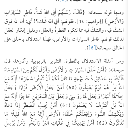
ومنها قوله سبحانه: {قَالَتْ رُسُلُهُمْ أَفِي اللّهِ شَكٌّ فَاطِرِ السَّمَاوَاتِ
وَالأَرْضِ} [إبراهيم: 10]. فقولهم: أفي الله شك؟! أي: أن الله فوق
الشكّ فيه، والشكّ فيه مما تنكره الفطرةُ والعقل، ودليل إنكار العقل
لذلك قولهم: فاطر السماوات والأرض، فهذا استدلال بالخلق على
الخالق سبحانه(
[6]
).
ومن أمثلة الاستدلال بالفطرة: التقرير بالربوبية وآثارها، قال
سبحانه: {أَمَّنْ خَلَقَ السَّمَاوَاتِ وَالْأَرْضَ وَأَنْزَلَ لَكُمْ مِنَ السَّمَاءِ مَاءً
فَأَنْبَتْنَا بِهِ حَدَائِقَ ذَاتَ بَهْجَةٍ مَا كَانَ لَكُمْ أَنْ تُنْبِتُوا شَجَرَهَا أَإِلَهٌ مَعَ
اللَّهِ بَلْ هُمْ قَوْمٌ يَعْدِلُونَ (60) أَمَّنْ جَعَلَ الْأَرْضَ قَرَارًا وَجَعَلَ
خِلَالَهَا أَنْهَارًا وَجَعَلَ لَهَا رَوَاسِيَ وَجَعَلَ بَيْنَ الْبَحْرَيْنِ حَاجِزًا أَإِلَهٌ مَعَ
اللَّهِ بَلْ أَكْثَرُهُمْ لَا يَعْلَمُونَ (61) أَمَّنْ يُجِيبُ الْمُضْطَرَّ إِذَا دَعَاهُ
وَيَكْشِفُ السُّوءَ وَيَجْعَلُكُمْ خُلَفَاءَ الْأَرْضِ أَإِلَهٌ مَعَ اللَّهِ قَلِيلًا مَا
تَذَكَّرُونَ (62) أَمَّنْ يَهْدِيكُمْ فِي ظُلُمَاتِ الْبَرِّ وَالْبَحْرِ وَمَنْ يُرْسِلُ