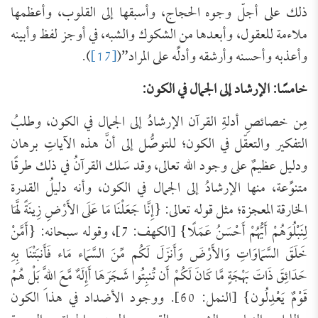
ذلك على أجلّ وجوه الحجاج، وأسبقها إلى القلوب، وأعظمها
ملاءمة للعقول، وأبعدها من الشكوك والشبه، في أوجز لفظ وأبينه
وأعذبه وأحسنه وأرشقه وأدلِّه على المراد”(
[17]
).
خامسًا: الإرشاد إلى الجمال في الكون:
مِن خصائصِ أدلةِ القرآن الإرشادُ إلى الجمال في الكون، وطلبُ
التفكير والتعقّل في الكون؛ للتوصُّل إلى أنَّ هذه الآياتِ برهان
ودليل عظيمٌ على وجود الله تعالى، وقد سَلك القرآنُ في ذلك طرقًا
متنوِّعة، منها الإرشادُ إلى الجمال في الكون، وأنه دليلُ القدرة
الخارقة المعجزة؛ مثل قوله تعالى: {إِنَّا جَعَلْنَا مَا عَلَى الأَرْضِ زِينَةً لَّهَا
لِنَبْلُوَهُمْ أَيُّهُمْ أَحْسَنُ عَمَلًا} [الكهف: 7]، وقوله سبحانه: {أَمَّنْ
خَلَقَ السَّمَاوَاتِ وَالأَرْضَ وَأَنزَلَ لَكُم مِّنَ السَّمَاء مَاء فَأَنبَتْنَا بِهِ
حَدَائِقَ ذَاتَ بَهْجَةٍ مَّا كَانَ لَكُمْ أَن تُنبِتُوا شَجَرَهَا أَإِلَهٌ مَّعَ اللَّهِ بَلْ هُمْ
قَوْمٌ يَعْدِلُون} [النمل: 60]. ووجود الأضداد في هذا الكون