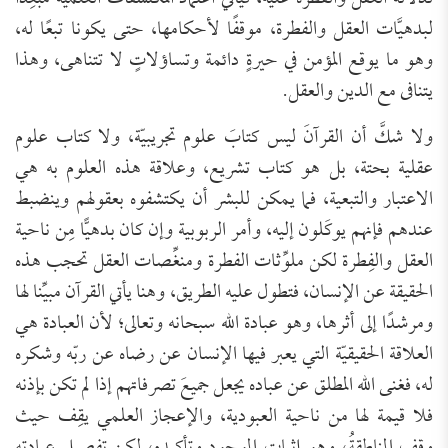
لبدهيَّات العقل والفطرة، موقفًا لأحكامها، حتى يكونا تبعًا له،
وهو ما يوقع المؤمن في حيرةٍ دائمة وتساؤلاتٍ لا تتناهى، وهذا
يتنافى مع الدين والعقل.
ولا شكَّ أن القرآنَ ليس كتابَ علوم تجريبيّة، ولا كتاب علوم
عقلية بحتة، بل هو كتاب تشريع، وعلاقة هذه العلوم به هي
الاعتبار والتبعية، فما يمكن للبشر أن يكتشفوه بعقولهم وينضبط
عندهم فإنهم يوكَلون إليه، وأمر الربوبية وإن كان بدهيًّا مِن ناحية
العقل والفِطرة لكن ملوِّثات الفطرة ومنغِّصات العقل تحجب هذه
الحقيقة عن الإنسان، فتطول عليه الطريق، وهنا يأتي القرآن مبيِّنا لها
ومرشدًا إلى أثرها، وهو عبادة الله سبحانه وتعالى؛ لأن العبادة هي
العلاقة الحقيقيّة التي يعبر فيها الإنسان عن رضاه عن ربّه وشكره
له، فغنى الله المطلق عن عباده يجعل جميعَ تصرفاتهم إذا لم تكن بإذنه
فلا قيمة لها من ناحية العبودية، والإعجاز العلمي يقِف حيث