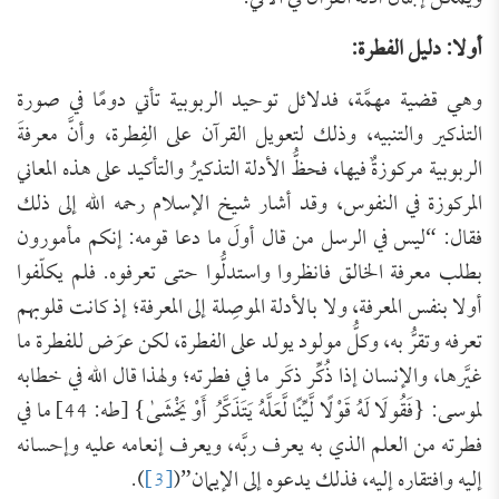
أولا: دليل الفطرة:
وهي قضية مهمَّة، فدلائل توحيد الربوبية تأتي دومًا في صورة
التذكير والتنبيه، وذلك لتعويل القرآن على الفِطرة، وأنَّ معرفةَ
الربوبية مركوزةٌ فيها، فحظُّ الأدلة التذكيرُ والتأكيد على هذه المعاني
المركوزة في النفوس، وقد أشار شيخ الإسلام رحمه الله إلى ذلك
فقال: “ليس في الرسل من قال أولَ ما دعا قومه: إنكم مأمورون
بطلب معرفة الخالق فانظروا واستدلُّوا حتى تعرفوه. فلم يكلّفوا
أولا بنفس المعرفة، ولا بالأدلة الموصِلة إلى المعرفة؛ إذ كانت قلوبهم
تعرفه وتقرُّ به، وكلُّ مولود يولد على الفطرة، لكن عرَض للفطرة ما
غيَّرها، والإنسان إذا ذُكِّر ذكَر ما في فطرته؛ ولهذا قال الله في خطابه
لموسى: {فَقُولَا لَهُ قَوْلًا لَّيِّنًا لَّعَلَّهُ يَتَذَكَّرُ أَوْ يَخْشَىٰ} [طه: 44] ما في
فطرته من العلم الذي به يعرف ربَّه، ويعرف إنعامه عليه وإحسانه
إليه وافتقاره إليه، فذلك يدعوه إلى الإيمان”(
[3]
).