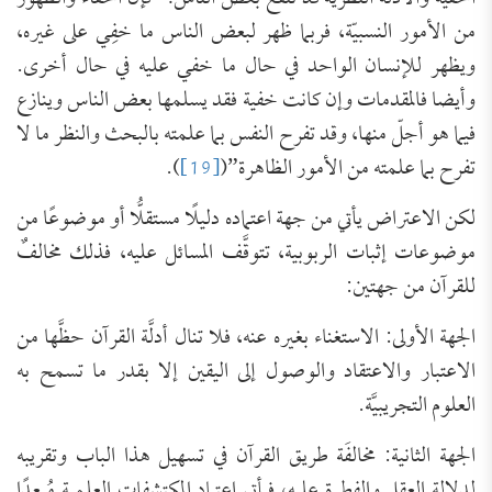
من الأمور النسبيّة، فربما ظهر لبعض الناس ما خفِي على غيره،
ويظهر للإنسان الواحد في حال ما خفي عليه في حال أخرى.
وأيضا فالمقدمات وإن كانت خفية فقد يسلمها بعض الناس وينازع
فيما هو أجلّ منها، وقد تفرح النفس بما علمته بالبحث والنظر ما لا
تفرح بما علمته من الأمور الظاهرة”(
[19]
).
لكن الاعتراض يأتي من جهة اعتماده دليلًا مستقلُّا أو موضوعًا من
موضوعات إثبات الربوبية، تتوقَّف المسائل عليه، فذلك مخالفٌ
للقرآن من جهتين:
الجهة الأولى: الاستغناء بغيره عنه، فلا تنال أدلَّة القرآن حظَّها من
الاعتبار والاعتقاد والوصول إلى اليقين إلا بقدر ما تسمح به
العلوم التجريبيَّة.
الجهة الثانية: مخالفَة طريق القرآن في تسهيل هذا الباب وتقريبه
لدلالة العقل والفطرة عليه، فيأتي اعتماد المكتشفات العلمية مُبعِدًا