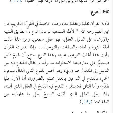
الخواصّ من أثنائها ما يربى على ما أدركه فهم الخطباء”(
[15]
).
ثالثا: التنوع:
فأدلة القرآن نقلية وعقلية معا، وهذه خاصية في القرآن الكريم، قال
ابن القيم رحمه الله: “الأدلة السمعية نوعان: نوع دلَّ بطريق التنبيه
والإرشاد على الدليل العقلي، فهو عقلي سمعي، ومن هذا غالب
أدلة النبوة والمعاد والصفات والتوحيد… وإذا تدبرتَ القرآن
رأيتَ هذا أغلبَ النوعين عليه، وهذا النوع يمتنع أن يقومَ دليل
صحيحٌ على معارضته؛ لاستلزامه مدلولَه، وانتقالُ الذهن فيه من
الدليل إلى المدلول ضروريّ، وهو أصل للنوع الثاني الدالّ بمجرد
الخبرِ، فالقدح في النوعين بالعقل ممتنع بالضرورة، أما الأول فلما
تقدَّم، وأما الثاني فلاستلزام القدح فيه القدحَ في العقل الذي أثبته،
وإذا بطل العقل الذي أثبَت السمعَ بطل ما عارضه من
العقليات”(
[16]
).