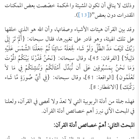
وذلك لا ينافي أن تكون المشيئة والحكمة خصّصت بعض الممكنات
المقدرات دون بعض”(
[13]
).
وقد بين القرآن هيئات الأشياء وصفاتها، وأن الله هو الذي خلقها
على تلك الهيئة، وهو قادر على تغييرها، فقال سبحانه: {أَلَمْ تَرَ إِلَى
رَبِّكَ كَيْفَ مَدَّ الظِّلَّ وَلَوْ شَاء لَجَعَلَهُ سَاكِنًا ثُمَّ جَعَلْنَا الشَّمْسَ عَلَيْهِ
دَلِيلًا} [الفرقان: 45]، وقال سبحانه: {نَحْنُ قَدَّرْنَا بَيْنَكُمُ الْمَوْتَ
وَمَا نَحْنُ بِمَسْبُوقِين عَلَى أَن نُّبَدِّلَ أَمْثَالَكُمْ وَنُنشِئَكُمْ فِي مَا لاَ
تَعْلَمُون} [الواقعة: 61]، وقال سبحانه: {فِي أَيِّ صُورَةٍ مَّا شَاء
رَكَّبَك} [الانفطار: 8].
فهذه جملة من أدلة الربوبية التي لا تعدّ ولا تحصى في القرآن، ولعلنا
في المبحث الآتي نبرز أهم خصائص أدلة القرآن.
المبحث الثاني: أهمّ خصائص أدلة القرآن: