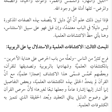
-الليل والنهار، والشمس والقمر، والموت والحياة، والصحة
والمرض- كلها أدلة على وجود الله.
فإذا تبين ذلك علم أنَّ أيَّ دليل لا يتَّصف بهذه الصفات المذكورة
ليس دليلًا في الباب معتمَدًا، وإن قبل فهو على سبيل الاستئناس،
وهنا يأتي حظّ الاكتشافات العلمية.
المبحث الثالث: الاكتشافات العلمية والاستدلال بها على الربوبية:
فرِح كثيرٌ من الناس -ولعلَّه من باب الحرص على هداية الآخرين-
بالمكتشفاتِ العلميَّة وشهادتها بالربوبية وتصديقها للقرآن،
وبعضُهم تحمَّس فسمَّى هذا الاكتشاف إعجازا علميًّا، مع أنَّ
القرآنَ لم يتحدَّ الخلقَ بهذه المكتشفات العلميّة، وبعض التفاصيل
إنما أشار إليها إشارة عامةً وجعلها تبعًا لغيرها؛ لأنَّ حرص القرآن
على وضوح الدليل ينافي التعقيد وبُعد الحقيقة الذي تتميز به
الكشوفات العلمية.