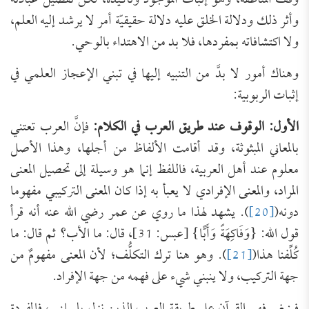
وقف المناطقةُ، وهو إثبات الموجود وتأكيده، لكن تفصيل عبادته
وأثر ذلك ودلالة الخلق عليه دلالة حقيقيّة أمر لا يرشد إليه العلم،
ولا اكتشافاته بمفردها، فلا بد من الاهتداء بالوحي.
وهناك أمور لا بدَّ من التنبيه إليها في تبني الإعجاز العلمي في
إثبات الربوبية:
الأول: الوقوف عند طريق العرب في الكلام:
فإنَّ العرب تعتني
بالمعاني المبثوثة، وقد أقامت الألفاظ من أجلها، وهذا الأصل
معلوم عند أهل العربية، فاللفظ إنما هو وسيلة إلى تحصيل المعنى
المراد، والمعنى الإفرادي لا يعبأ به إذا كان المعنى التركيبي مفهوما
دونه(
[20]
). يشهد لهذا ما روي عن عمر رضي الله عنه أنه قرأ
قول الله: {وَفَاكِهَةً وَأَبًّا} [عبس: 31]، قال: ما الأب؟ ثم قال: ما
كُلِّفنا هذا(
[21]
). وهو هنا ترك التكلُّف؛ لأن المعنى مفهومٌ من
جهة التركيب، ولا ينبني شيء على فهمه من جهة الإفراد.