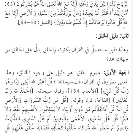
الرِّيَاحَ بُشْرًا بَيْنَ يَدَيْ رَحْمَتِهِ أَإِلَهٌ مَعَ اللَّهِ تَعَالَى اللَّهُ عَمَّا يُشْرِكُونَ (63)
أَمَّنْ يَبْدَأُ الْخَلْقَ ثُمَّ يُعِيدُهُ وَمَنْ يَرْزُقُكُمْ مِنَ السَّمَاءِ وَالْأَرْضِ أَإِلَهٌ مَعَ
اللَّهِ قُلْ هَاتُوا بُرْهَانَكُمْ إِنْ كُنْتُمْ صَادِقِينَ} [النمل: 60-64].
ثانيا: دليل الخلق:
وهذا دليل مستعملٌ في القرآن بكثرة، والخلق يدلُّ على الخالق من
جهات عدة:
الجهة الأولى:
عموم الخلق: هو دليل على وجود الخالق، وهذا
المعنى مطروق في القرآن، قال سبحانه: {قُلْ أَغَيْرَ اللّهِ أَبْغِي رَبًّا وَهُوَ
رَبُّ كُلِّ شَيْءٍ} [الأنعام: 164]، وقوله سبحانه: {الْحَمْدُ للّهِ رَبِّ
الْعَالَمِين} [الفاتحة: 2]، وقوله: {قُلْ مَن رَّبُّ السَّمَاوَاتِ وَالأَرْضِ
قُلِ اللّهُ قُلْ أَفَاتَّخَذْتُم مِّن دُونِهِ أَوْلِيَاء لاَ يَمْلِكُونَ لأَنفُسِهِمْ نَفْعًا وَلاَ
ضَرًّا قُلْ هَلْ يَسْتَوِي الأَعْمَى وَالْبَصِيرُ أَمْ هَلْ تَسْتَوِي الظُّلُمَاتُ
وَالنُّورُ أَمْ جَعَلُواْ لِلّهِ شُرَكَاء خَلَقُواْ كَخَلْقِهِ فَتَشَابَهَ الْخَلْقُ عَلَيْهِمْ قُلِ