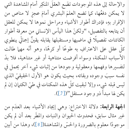
والإحالة إلى هذه الموجودات تضَع العقلَ المنكِر أمام المشاهدة التي
لا يمكن دفعُها، كما تضع العلمَ البشري أمامَ عجزٍ لا مناص من
الإقرار بهِ، فإدراك أطوار الأشياء ومراحل نموها لا يمكن للعقل
أن يتابعه بالتفصيل، “ولكنّ هذا اليأس الإنساني من معرفة أطوار
الكائنات تفصيلًا في ماضيها ومستقبلها يقابله يقينٌ إجمالّي ينطوي
كلّ عقل على الاعترافِ به طوعًا أو كرهًا، وهو أنّه مهما طالت
الأسباب الممكنة، وسواء أفرضت متناهية أو غير متناهية، فلا بدّ
لتفسيرها وفهمها ومعقولية وجودها من إثبات شيء آخر يحمل في
نفسه سببَ وجوده وبقائه، بحيث يكون هو الأول الحقيقيّ الذي
ليس قبله شيء، وإلا لبقيت كلّ هذه الممكنات في طيّ الكتمان إن لم
يكن لها مبدأ ذو وجود مستقل”(
[7]
).
الجهة الرابعة:
دلالة الاختراع: وهي إيجاد الأشياء بعد العدَم من
غير مثال سابق، فحدوث الحيوان والنبات والمطَر بعد أن لم يكن
موجودًا معلوم بالضرورة والحسّ والمشاهدة(
[8]
)، وهذا من أبين