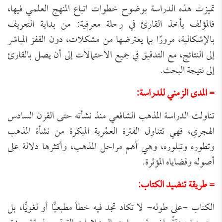
تميزت هذه الدراسة بوضوح خطوات اتباع المنهج العلمي فيها،
فالمؤلف يأخذ القارئ في رحلة معرفية: من بداية التعريف
بالإشكالية، مرورًا بما يعترضها من مشكلات، دون القفز المباشر
إلى النتائج، مع التدقيق في جميع الاحتمالات إلى أن يصل بالقارئ
إلى نتيجة البحث.
= المدى الزمني للدراسة:
تناولت الدراسة المذهب الشافعي منذ نشأته حتى القرن السادس
الهجري، فهي تتناول الفترة العمْرية المبكرة من نشأة المذهب
وتطوره وتبلوره، وهي أهم مراحل المذهب، وأكثرها دلالة على
أصوله وقضاياه المؤثرة.
= طريقة تنضيد الكتاب:
الكتاب -على طوله- لا تكاد تجد فيه خطأ مطبعيًّا أو لغويًّا، بل