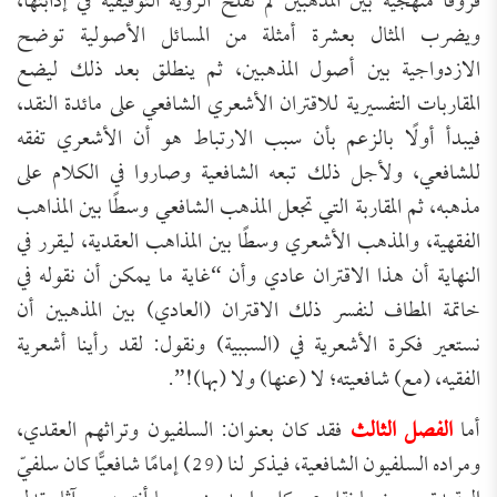
فروقًا منهجية بين المذهبين لم تفلح الرؤية التوفيقية في إذابتها،
ويضرب المثال بعشرة أمثلة من المسائل الأصولية توضح
الازدواجية بين أصول المذهبين، ثم ينطلق بعد ذلك ليضع
المقاربات التفسيرية للاقتران الأشعري الشافعي على مائدة النقد،
فيبدأ أولًا بالزعم بأن سبب الارتباط هو أن الأشعري تفقه
للشافعي، ولأجل ذلك تبعه الشافعية وصاروا في الكلام على
مذهبه، ثم المقاربة التي تجعل المذهب الشافعي وسطًا بين المذاهب
الفقهية، والمذهب الأشعري وسطًا بين المذاهب العقدية، ليقرر في
النهاية أن هذا الاقتران عادي وأن “غاية ما يمكن أن نقوله في
خاتمة المطاف لنفسر ذلك الاقتران (العادي) بين المذهبين أن
نستعير فكرة الأشعرية في (السببية) ونقول: لقد رأينا أشعرية
الفقيه، (مع) شافعيته؛ لا (عنها) ولا (بها)!”.
أما
الفصل الثالث
فقد كان بعنوان: السلفيون وتراثهم العقدي،
ومراده السلفيون الشافعية، فيذكر لنا (29) إمامًا شافعيًّا كان سلفيّ