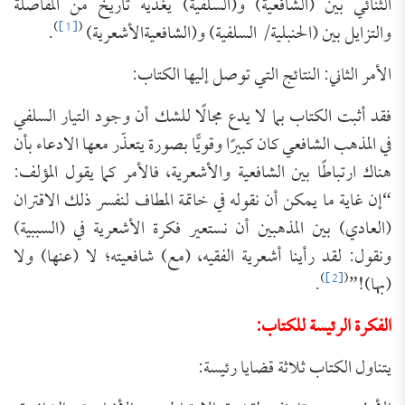
الثنائي بين (الشافعية) و(السلفية) يغذيه تاريخ من المفاصلة
)
[1]
(
والتزايل بين (الحنبلية/ السلفية) و(الشافعيةالأشعرية)
.
الأمر الثاني: النتائج التي توصل إليها الكتاب:
فقد أثبت الكتاب بما لا يدع مجالًا للشك أن وجود التيار السلفي
في المذهب الشافعي كان كبيرًا وقويًّا بصورة يتعذّر معها الادعاء بأن
هناك ارتباطًا بين الشافعية والأشعرية، فالأمر كما يقول المؤلف:
“إن غاية ما يمكن أن نقوله في خاتمة المطاف لنفسر ذلك الاقتران
(العادي) بين المذهبين أن نستعير فكرة الأشعرية في (السببية)
ونقول: لقد رأينا أشعرية الفقيه، (مع) شافعيته؛ لا (عنها) ولا
)
[2]
(
(بها)!”
.
الفكرة الرئيسة للكتاب:
يتناول الكتاب ثلاثة قضايا رئيسة: