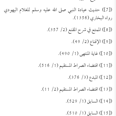
([7]) حديث عيادة النبي صلى الله عليه وسلم للغلام اليهودي
رواه البخاري (1356).
([8]) الممتع في شرح المقنع (2/ 357).
([9]) الإقناع (2/ 49).
([10]) غاية المنتهى (1/ 490).
([11]) اقتضاء الصراط المستقيم (1/ 516).
([12]) المبدع (3/ 376).
([13]) اقتضاء الصراط المستقيم (2/ 11).
([14]) السابق (1/ 529).
تَعرِيف بكِتَاب (مجموعة الرَّسائل العقديَّة
([15]) السابق (1/ 510).