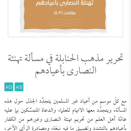
تحرير مذهب الحنابلة في مسألة تهنئة
النصارى بأعيادهم
A
A
مع كلّ موسم من أعياد غير المسلمين يتجدَّد الجدَل حول هذه
المسألة، ويتجدَّد معها الاتهام للعلماء والدعاة المتمسِّكين بما عليه
عامَّة أهل العلم من تحريم تهنئة النصارى وغيرهم من الكفار
بأعيادهم بالتشدد وتضييق ما فيه سَعَة، ومصادرةِ الرأي الآخر،