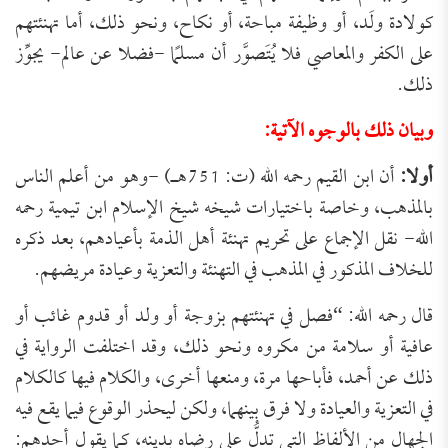
كولادة ولَد، أو وظيفة مباحة، أو نكاح، ونحو ذلك، أما تهنئتهم
على الكفر والمعاصي فلا يُتَصوَّر أن مسلمًا -فضلا عن عالم- يجوِّز
ذلك.
وبيان ذلك بالوجوه الآتية:
أولا:
أن ابن القيم رحمه الله (ت: 751هـ) -وهو من أعلم الناس
بالمذهب، وخاصة باختيارات شيخه شيخ الإسلام ابن تيمية رحمه
الله- نقل الإجماع على تحريم تهنئة أهل الذمة بأعيادهم، بعد ذكره
للخلاف المذكور في المذهب في التهنئة والتعزية وعيادة مريضهم.
قال رحمه الله: “فصل في تهنئتهم بزوجة أو ولد أو قدوم غائب أو
عافية أو سلامة من مكروه ونحو ذلك، وقد اختلفت الرواية في
ذلك عن أحمد، فأباحها مرة، ومنعها أخرى، والكلام فيها كالكلام
في التعزية والعيادة ولا فرق بينهما، ولكن ليحذر الوقوع فيما يقع فيه
الجهال من الألفاظ التي تدلُّ على رضاه بدينه، كما يقول أحدهم: