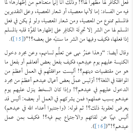
فعل الكافر لها مظهرا لها؟! وذلك أنا إنما منعناهم من إظهارها؛ لما
فيه من الفساد: إما لأنها معصية، أو شعار المعصية، وعلى التقديرين
فالمسلم ممنوع من المعصية، ومن شعار المعصية، ولو لم يكن في فعل
المسلم لها من الشر إلا تجرِئَة الكافِر على إظهارها لقوَّة قلبه بالمسلم
إذا فعلها، فكيف وفيها من الشر ما سننبّه على بعضه؟!”(
[15]
).
وقال أيضا: “وهذا عمَرُ نهى عن تعلُّم لسانهم، وعن مجرد دخول
الكنيسة عليهم يوم عيدِهم، فكيف بفعل بعض أفعالهم أو بفعل ما
هو من مقتضيات دينهم؟! أليست موافقتُهم في العمل أعظمَ من
الموافقة في اللغة؟! أوَليس عملُ بعض أعمال عيدهم أعظمَ من مجرد
الدخول عليهم في عيدهم؟! وإذا كان السخط ينزل عليهم يوم
عيدهم بسبب عملهم؛ فمن يشركهم في العمل أو بعضه: أليس قد
يعرض لعقوبة ذلك؟! ثم قوله: (واجتنبوا أعداء الله في عيدهم)
أليس نهيًا عن لقائهم والاجتماع بهم فيه؟! فكيف بمن عمل
عيدهم؟!”(
[16]
).