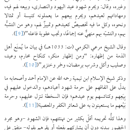
وغيره، وقال: ويحرم شهود عيد اليهود والنصارى، وبيعه لهم فيه،
ومهاداتهم لعيدهم، ويحرم بيعهم ما يعملونه كنيسة أو تمثالا
ونحوه، وكل ما فيه تخصيصٌ كعيدهم وتمييزٌ لهم، وهو من التشبُّه
بهم، والتشبّه بهم منهيٌّ عنه إجماعًا، وتجب عقوبة فاعله”(
[9]
).
وقال الشيخ مرعي الكرمي (ت: 1033هـ) في بيان ما يُمنَع أهل
الذمة من إظهاره: “ومن إظهار منكر، كنكاح محارم، وعيد،
وصليب وأكل وشرب برمضان، وخمر وخنزير”(
[10]
).
وذكر شيخ الإسلام ابن تيمية رحمه الله عن الإمام أحمد وأصحابه ما
يدلّ على اتفاقهم على حرمة شهود أعيادهم، والدخول عليهم في
بِيَعِهم وكنائسهم يوم عيدهم؛ فإن السخطة تنزل عليهم، وحرمة
بَيْعهم ما يستعينون به على شعائر الكفر والمعصية(
[11]
).
وهذا كلُّه تحريمه أقلّ بكثير من تهنئتهم، فإن الشهود -وهو مجرد
الحضور ببدنه دون أن يشاركهم بفعله أو يقرهم بقوله- متفق على