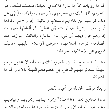
المباحة روايات مخرَّجة على الخلاف في العيادة، فمعتمَد المذهب هو
التحريم؛ لما في ذلك من تعظيمهم وإكرامهم وموالاتهم، فيُنهَى عن
ذلك كما نهينا عن بداءتهم بالسلام، والثانية: الجواز -مع الكراهة
أو بدونها- بشرط أن لا تتضمَّن محظورًا في ألفاظها يفهم منه
إقرارهم على دينهم أو شيء من الباطل، والثالثة: جوازها عند
المصلحة، كرجاء إسلامهم، وعرض الإسلام عليهم، وتأليف
قلوبهم على الإسلام، ونحو ذلك.
وهذا كله واضح بيِّن في مقصود كلامِهم، وأنه لا يحتمِل بوجهٍ
التهنئةَ بشعائر دينهم الباطل، بل مقصودهم التهنئةُ بالأمور المباحة
المشتركة.
رابعا:
موقف الحنابلة من أعياد الكفار:
قال الحجاوي (ت: 968هـ): “ويحرم ‌تهنئتهم وتعزيتهم وعيادتهم،
وعنه: تجوز العيادة إن رُجِي إسلامُه، فيعرضه عليه، واختاره الشيخ