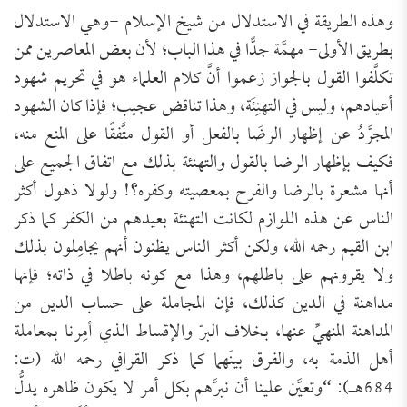
وهذه الطريقة في الاستدلال من شيخ الإسلام -وهي الاستدلال
بطريق الأولى- مهمَّة جدًّا في هذا الباب؛ لأن بعض المعاصرين ممن
تكلَّفوا القول بالجواز زعموا أنَّ كلام العلماء هو في تحريم شهود
أعيادهم، وليس في التهنِئَة، وهذا تناقض عجيب؛ فإذا كان الشهود
المجرَّدُ عن إظهار الرضَا بالفعل أو القول متَّفقًا على المنع منه،
فكيف بإظهار الرضا بالقول والتهنئة بذلك مع اتفاق الجميع على
أنها مشعرة بالرضا والفرح بمعصيته وكفره؟! ولولا ذهول أكثر
الناس عن هذه اللوازم لكانت التهنئة بعيدهم من الكفر كما ذكر
ابن القيم رحمه الله، ولكن أكثر الناس يظنون أنهم يجامِلون بذلك
ولا يقرونهم على باطلهم، وهذا مع كونه باطلا في ذاته؛ فإنها
مداهنة في الدين كذلك، فإن المجاملة على حساب الدين من
المداهنة المنهيِّ عنها، بخلاف البرّ والإقساط الذي أمِرنا بمعاملة
أهل الذمة به، والفرق بينَهما كما ذكر القرافي رحمه الله (ت:
684هـ): “وتعيَّن علينا ‌أن ‌نبرَّهم ‌بكل ‌أمر لا يكون ظاهره يدلُّ