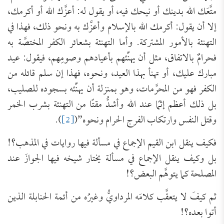
متَّعَك الله بدينك أو نيحك فيه، أو يقول له: أعزَّك الله أو أكرمك،
إلا أن يقول: أكرمك الله بالإسلام وأعزَّك به ونحو ذلك، فهذا في
التهنئة بالأمور المشتركة. وأما التهنئة بشعائر الكفر المختصَّة به
فحرامٌ بالاتفاق، مثل أن يهنِّئهم بأعيادهم وصومِهم، فيقول: عيد
مبارك عليك، أو تهنأ بهذا العيد، ونحوه، فهذا إن سلم قائله من
الكفر فهو من المحرَّمات، وهو بمنزلة أن يهنِّئه بسجوده للصليب،
بل ذلك أعظم إثمًا عند الله وأشدُّ مقتًا من التهنئة بشرب الخمر
وقتل النفس وارتكاب الفرج الحرام ونحوه”(
[2]
).
فكيف ينقل ابن القيم الإجماع في مسألة فيها روايات في المذهب؟!
بل وكيف ينقل الإجماع في مسألة يختار شيخه فيها الجوازَ عند
المصلحة كما يتوهَّم البعض؟!
ثم كيفَ لا يتعقَّب كلامَه المرداويُّ وغيرُه من أئمة الحنابلة الذين
أتوا بعده؟!