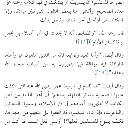
الصراط المستقيم) أن يستريبَ أو يتشكَّكَ في فهم كلامه وحمله على
معناه الصحيح. وأكتفي هنا ببعض النقول التي تبيّن مرادَنا، وإلا
فالكتاب من أوله إلى آخره شاهد وناطق بذلك.
قال رحمه الله: “والضابط: أنه ‌لا ‌يحدث ‌فيه ‌أمر ‌أصلا، بل يجعل
يومًا كسائر الأيام”(
[13]
).
وقال أيضا: “وأما العيد وتوابعه فإنه من الدين الملعون هو وأهله،
فالموافقة فيه موافقة فيما يتميزون به من أسباب سخط الله
وعقابه”(
[14]
).
وقال أيضا: “قد تقدم في شروط عمر رضي الله عنه التي اتفقت
عليها الصحابة وسائر الفقهاء بعدهم: أن أهل الذمة من أهل
الكتاب لا يُظهرون أعيادهم في دار الإسلام، وسموا: الشعانين
والباعوث، فإذا كان المسلمون قد اتفقوا على منعهم من إظهارها،
فكيف يسوغ للمسلمين فعلها؟! أوَليس فعل المسلم لها أشدَّ من