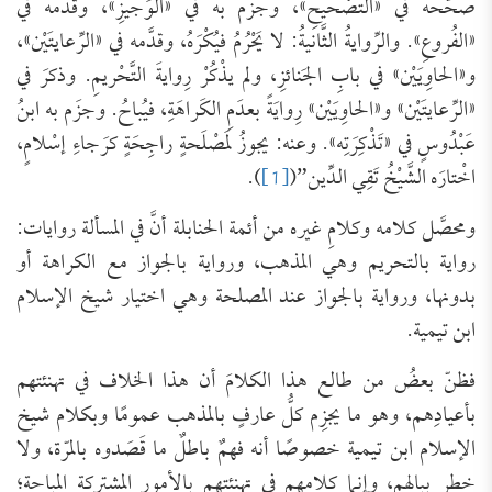
صحَّحه في «التَّصْحيحِ»، وجزَم به في «الوَجيزِ»، وقدَّمه في
«الفُروعِ». والرِّوايةُ الثَّانيةُ: لا يَحْرُمُ فيُكْرَهُ، وقدَّمه في «الرِّعايتَيْن»،
و«الحاوِيَيْن» في بابِ الجَنائزِ، ولم يذْكُرْ رِوايةَ التَّحْريمِ. وذكرَ في
«الرِّعايتَيْن» و«الحاوِيَيْن» رِوايَةً بعدَمِ الكَراهَةِ، فيُباحُ. وجزَم به ابنُ
عَبْدُوسٍ في «تَذْكِرَتِه». وعنه: يجوزُ لمَصْلَحةٍ راجِحَةٍ كرَجاءِ إسْلامٍ،
اخْتارَه الشَّيْخُ تَقِي الدِّين”(
[1]
).
ومحصَّل كلامه وكلامِ غيره من أئمة الحنابلة أنَّ في المسألة روايات:
رواية بالتحريم وهي المذهب، ورواية بالجواز مع الكراهة أو
بدونها، ورواية بالجواز عند المصلحة وهي اختيار شيخ الإسلام
ابن تيمية.
فظنّ بعضُ من طالع هذا الكلامَ أن هذا الخلاف في تهنئتهم
بأعيادِهم، وهو ما يجزِم كلُّ عارفٍ بالمذهب عمومًا وبكلام شيخ
الإسلام ابن تيمية خصوصًا أنه فهمٌ باطلٌ ما قَصَدوه بالمرّة، ولا
خطر ببالهم، وإنما كلامهم في تهنئتهم بالأمور المشتركة المباحة؛