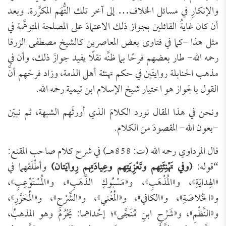
والإنكارِ في مسائل الخلاف… إلى آخر تلك التُّهَم المكرَّرة. وبعد
أن كان غايةُ القائلين بجواز ذلك الاعتمادَ على المصلحة المتوهَّمة في
مثل هذا -كما في فتاوى بعض المعاصرين كالشيخ مصطفى الزرقا
رحمه الله- طار بعضهم فرحًا بما ظنَّه نقلًا يفيد جوازَ ذلك، وأن في
مذهب الحنابلة روايتَين في حكم تهنئة أهل الذمة، وزاد فرحَهم أنَّ
القول بالجواز هو اختيار شيخ الإسلام ابن تيمية رحمه الله.
ونحن في هذا المقال نورد الكلامَ الذي أورثَهم الشبهة، ثم نبيّن
-بعون الله- المقصودَ من الكلام.
قال المرداوي رحمه الله (ت: 858هـ) في شرح كلام صاحب المقنع:
“قوله:
(وفي تَهْنِئَتِهم وتَعْزِيَتِهم وعِيادَتِهم رِوايَتان)
وأطْلَقهما في
«الهِدايَةِ»، و«المُذْهَبِ»، و«مَسْبُوكِ الذَّهَبِ»، و«المُسْتَوْعِبِ»،
و«الخُلاصَةِ»، و«الكافي»، و«المُغْني»، و«الشَّرْحِ»، و«المُحَرَّرِ»،
و«النَّظْمِ»، و«شَرْحِ ابنِ مُنَجَّى»؛ إحْداهما: يَحْرُمُ وهو المذهبُ،