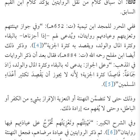
ثالثا:
أن سياق كلام من نقل الروايتين يؤكِّد كلام ابن القيم
السابق.
ففي المحرر للمجد ابن تيمية (ت: 652هـ): “وفي جواز ‌تهنئتهم
وتعزيتهم وعيادتهم روايتان، ويُدعى لهم -إذا أجزناها- بالبقاء
وكثرة المال والولد، ويقصد به كثرة الجزية”(
[4]
). وذكر ذلك
أيضا ابن مفلح رحمه الله (ت: 884هـ)، فقال بعد أن ذكر الروايات
في المذهب: “وعلى الجواز: يدعى له بالبقاء وكثرة المال والولد، زَادَ
جَمَاعَةٌ: قَاصِدًا كثرة الجزية؛ لِأَنه لا يجوز أن يَقْصِدَ تكثير أَعْدَاءِ
المسلمين”(
[5]
).
وذلك حتى لا تتضمَّن التهنئة أو التعزية الإقرارَ بشيءٍ من الكفر أو
الباطل، وحتى لا يُفهم منه إرادة ذلك.
وفي الشرح الكبير: “‌تَهْنِئَتُهم وتَعْزِيَتُهم تُخَرَّجُ على عيادَتِهم فيها
روايتان”(
[6]
). ثم ذكر الروايتين في عيادة مرضاهم، فجعل التهنئة