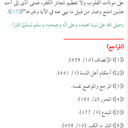
على مودّات القلوب ولا تعظيم شعائر الكفر، فمتى أدَّى إلى أحد
هذين امتنع وصار من قبيل ما نهي عنه في الآية وغيرها”(
[17]
).
وصلى الله على نبينا محمد، وعلى آله وصحبه، وسلم تسليمًا كثيرًا.
ـــــــــــــــــــــــــــــــــــ
(المراجع)
([1]) الإنصاف (10/ 456).
([2]) أحكام أهل الذمة (1/ 441).
([3]) المرجع والموضع نفسه.
([4]) المحرر (2/ 185).
([5]) المبدع (3/ 377).
([6]) الشرح الكبير (10/ 456).