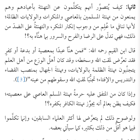
ثانيا:
كيف يُتصوَّر أنهم يتكلَّمون عن التهنئة بأعيادهم وهم
يمنعون من تهنئة المسلمين بالمعاصي والمنكرات والولايات الظالمة؛
لأنها تنافي ما عُلِم من وجوب إنكار المنكر، والتهنئةُ على الضدّ من
ذلك، فهي تدلّ على الرضا والفرح والسرور بما هنَّأه به؟!
قال ابن القيم رحمه الله: “فمن هنَّأ عبدًا بمعصية أو بدعة أو كفرٍ
فقد تعرَّض لمقت الله وسخطه، وقد كان أهلُ الورَع من أهل العلم
يتجنَّبون تهنئةَ الظلمة بالولايات، وتهنئةَ الجهال بمنصب القضاء
والتدريس والإفتاء؛ تجنُّبًا لمقتِ الله وسقوطهم من عينه”(
[3]
).
وإذا كان من المتفق عليه حرمةُ تهنئة المسلم العاصي على معصيته؛
فكيف يظن بعالم أنه يجوِّز تهنئة الكافر بكفره؟!
ولوضوح ذلك لم يتعرَّض لها أكثر العلماء السابقين، وإنما تكلَّموا
فيما هو أقلُّ من ذلك بكثير، كما سيأتي بعضه.