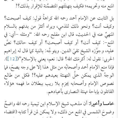
المنع منه وتحريمه؛ فكيف بتهنئَتهم المتضمِّنة للإقرار بذلك؟!
بل الثابت عن الإمام أحمد رحمه الله كراهةُ قولِ: كيف أصبحت؟
وكيف أنت؟ ونحو ذلك للذمي، ويراه أكثرَ من بدئهم بالسلام
المنهيِّ عنه في الحديث، قال ابن مفلح رحمه الله: “ومثله -أي: في
المنع-: كيف أنت؟ أو ‌كيف ‌أصبحت؟ أو كيف حالك؟ نصَّ
عليه، وجوَّزه الشيخ تقيّ الدين. ويتوجَّه: بالنية كما قال له إبراهيم
الحربي: نقول له: أكرمَك الله؟ قال: نعم، يعني بالإسلام”(
[12]
).
فإذا منع الإمام أحمد وأصحابُه من مثل هذا إلا على وجه يصحّ، فما
الوجهُ الذي يمكن حملُ التهنئة بعيدهم عليه؟! فكل من طالع
نصوص الإمام وأصحابه يجزم بلا ريب ببطلان ما فهمه هؤلاء
القائلون بإباحة تهنئة النصارى بأعيادهم.
خامسا وأخيرا:
أن مذهب شيخ الإسلام ابن تيمية رحمه الله واضحٌ
وضوحَ الشمس في المنع من ذلك، ولا يمكن لمن قرأ كتابه (اقتضاء