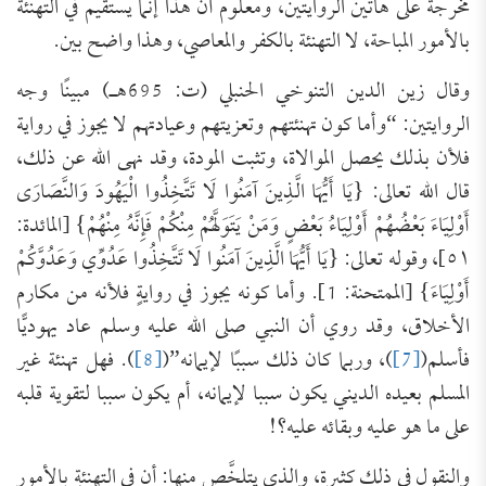
مخرجةً على هاتين الروايتين، ومعلوم أن هذا إنما يستقيم في التهنئة
بالأمور المباحة، لا التهنئة بالكفر والمعاصي، وهذا واضح بين.
وقال زين الدين التنوخي الحنبلي (ت: 695هـ) مبينًا وجه
الروايتين: “وأما كون تهنئتهم وتعزيتهم وعيادتهم لا يجوز في رواية
فلأن بذلك يحصل الموالاة، وتثبت المودة، وقد نهى الله عن ذلك،
قال الله تعالى: {يَا أَيُّهَا الَّذِينَ آمَنُوا ‌لَا ‌تَتَّخِذُوا ‌الْيَهُودَ وَالنَّصَارَى
أَوْلِيَاءَ بَعْضُهُمْ أَوْلِيَاءُ بَعْضٍ وَمَنْ يَتَوَلَّهُمْ مِنْكُمْ فَإِنَّهُ مِنْهُمْ} [المائدة:
٥١]، وقوله تعالى: {يَا أَيُّهَا الَّذِينَ آمَنُوا ‌لَا ‌تَتَّخِذُوا ‌عَدُوِّي وَعَدُوَّكُمْ
أَوْلِيَاءَ} [الممتحنة: 1]. وأما كونه يجوز في روايةٍ فلأنه من مكارم
الأخلاق، وقد روي أن النبي صلى الله عليه وسلم عاد يهوديًّا
فأسلم(
[7]
)، وربما كان ذلك سببًا لإيمانه”(
[8]
). فهل تهنئة غير
المسلم بعيده الديني يكون سببا لإيمانه، أم يكون سببا لتقوية قلبه
على ما هو عليه وبقائه عليه؟!
والنقول في ذلك كثيرة، والذي يتلخَّص منها: أن في التهنئةِ بالأمور