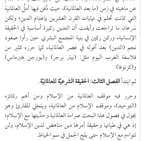
عن ماهيته في زمن (ما بعد العالمانية)، حيث دُفن فيها أملُ العالمانية
التي كانت تحلم في نهايات القرن العشرين بإعدام الدين؛ ولكن
سَرعان ما تراجعت وأيقنت أن التدين ركيزة أساسية في الحقيقة
الإنسانية، وركن ركين في بنية المجتمع البشري حين رأوا صعود
نجم (الدين) بعد أفوله في عصر العالمانية، كما حرره كثير من
فلاسفة الغرب اليوم مثل: (بيتر برجر) و(يورجن هبرماس)
و(كزنوفا).
ثم ابتدأ
الفصل الثالث: الحقيقة الشرعيّة للعالمانيّة
.
وحرر فيه موقف العالمانية من الإسلام ومن أهم ركائزه
(التوحيد)، وموقف الإسلام من العالمانية، وينجلي للقارئ وهو
يجول في فصول هذا البحث صرامة العالمانية وحدِّيتها مع الإسلام؛
إذ هي في طياتها وحقيقة أمرها دين مناهض لدين الإسلام، ولن
تتواءم مع الإسلام حتى يلج الجمل في سم الخياط.