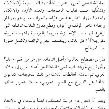
العالمانية الديني الغربي النصراني نشأة؛ وذلك بسبب تلوُّن دلالاته
وتشكُّلها حسب تقلبات المجتمعات، وتعدد الأزمنة والأمكنة،
واختلاف زوايا النظر عند من عرَّفه، وانحراف معاييرهم بين غلو
وجفاء؛ غاص المؤلف في أغواره وقطع مفاوز اللغات المختلفة التي
ترعرع فيها بدءا بالإنجليزية ومرورا بالفرنسية وانتهاء بالعربية؛
لكي يتلألأ الحق الغائب وينكشف البهرج الزائف وتكتمل صورة
هذا المصطلح.
فدَرَس مصطلح العالمانية وأصل اشتقاقه، هل هو من عَلم أم عالم؟
وبيَّن تاريخ تحريفه المصطلحي؛ انطلاقا من أصله الغربي إلى ميلاده
العربي، ثم مناقشة المغالطات الناشئة عن تلك التحريفات؛ كدعوى
نشأتها عن الصراع مع العلم التجريبي، مذيلا بتحرير صلتها
بالعلم.
وبعد أن انتهى من دراسة المصطلح، ابتدأ بالبحث في دلالتها،
وناقش تعريفاته الاصطلاحيّة المعجمية وما فيها من اضطراب، كما