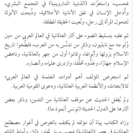
فحسب، واستعرَّت (الذئبية الداروينية) في المجتمع البشري،
وأُدخل الإنسان في نفق الأنانية الأخلاقية، وذُبحت الأنوثة
لتتحول المرأة إلى رجل، ونُعيت الحقيقة المطلقة.
ثم عقبه بتسليط الضوء على آثار العالمانية في العالم العربي من حين
وُلوجه مع نابليون، وذكرِ من تدنَّس به من العرب، فلطَّخوا تاريخ
الاسلام برَوثها وأبْوالها، وكانوا أول من جهر بالعالمانية، وناهض
الإسلام جهارًا، وعَدُّوه تخلُّفا، وازدرى علماءه وأنصاره.
ثم استعرض المؤلف أهم أدوات العلمنة في العالم العربي؛
كالابتعاث، والأنظمة العربية العالمانية، ودعوى القومية العربية.
ولم يُغفل الحديث عن موقف العالمانية من التدين، وذكر بعض
آثارها على الدول الحديثة (تونس أنموذجا).
وزاد الكتاب بهاءً أن مؤلفه لم يكتف بالغوص في أغوار مصطلح
العالمانية في عصر (العالمانية) فحسب، بل تجاوز ذلك وأماط اللثام