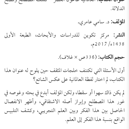
عنوان الكتاب:
العالمانية طاعون العصر – كشف المصطلح وفضح
الدلالة.
المؤلف:
د. سامي عامري
.
النشر:
مركز تكوين للدراسات والأبحاث، الطبعة الأولى
1438ه/2017م
.
حجم الكتاب:
(336ص × غلاف).
أول الأسئلة التي تكتنف خلجات المثقف حين يلوح له عنوان هذا
الكتاب، لم اختار لفظة العالمانية على عكس الشائع؟
لم يكن ذاك سهوا أو سقطا، ولكن المؤلف أبدع في بحثه وغوصه في
غور هذا المصطلح وإبراز أصله الاشتقاقي، وأظهر الانفصال
الحاصل بين هذا الفكر وبين العلم التجريبي، وكشف التلبيس
الواقع بنسبة هذا الفكر إلى العلم.