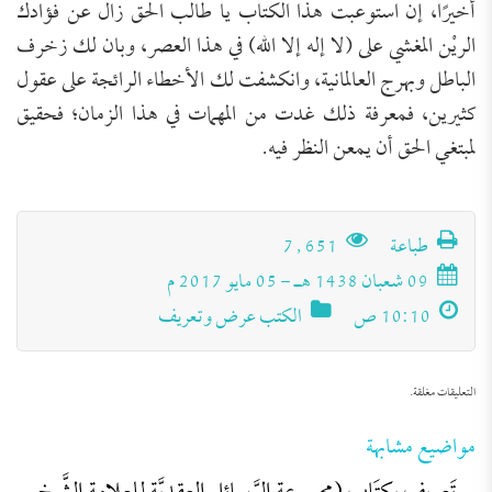
أخيرًا، إن استوعبت هذا الكتاب يا طالب الحق زال عن فؤادك
الريْن المغشي على (لا إله إلا الله) في هذا العصر، وبان لك زخرف
الباطل وبهرج العالمانية، وانكشفت لك الأخطاء الرائجة على عقول
كثيرين، فمعرفة ذلك غدت من المهمات في هذا الزمان؛ فحقيق
لمبتغي الحق أن يمعن النظر فيه.
طباعة
7٬651
09 شعبان 1438 هـ - 05 مايو 2017 م
10:10 ص
الكتب عرض وتعريف
تَعرِيف بكِتَاب (مجموعة الرَّسائل العقديَّة
التعليقات مغلقة.
للعلامة الشَّيخ محمد عبد الظَّاهر أبو
للتحميل كملف PDF اضغط على الأيقونة المعلومات
مواضيع مشابهة
الفنية للكتاب: عنوان الكتاب: مجموعة الرَّسائل
السَّمح)
العقديَّة للعلامة الشَّيخ محمد عبد الظَّاهر أبو السَّمح.