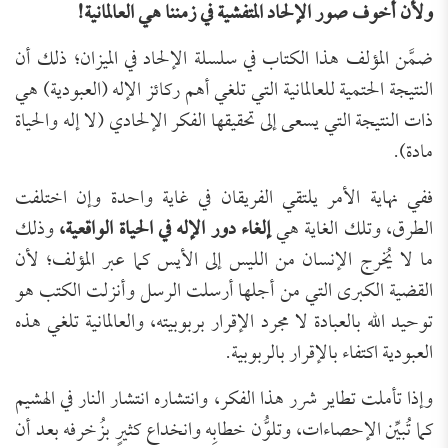
ولأن أخوف صور الإلحاد المتفشية في زمننا هي العالمانية!
ضمَّن المؤلف هذا الكتاب في سلسلة الإلحاد في الميزان؛ ذلك أن
النتيجة الحتمية للعالمانية التي تلغي أهم ركائز الإله (العبودية) هي
ذات النتيجة التي يسعى إلى تحقيقها الفكر الإلحادي (لا إله والحياة
مادة).
ففي نهاية الأمر يلتقي الفريقان في غاية واحدة وإن اختلفت
الطرق، وتلك الغاية هي
إلغاء دور الإله في الحياة الواقعية،
وذلك
ما لا يُخرج الإنسان من الليس إلى الأيس كما عبر المؤلف؛ لأن
القضية الكبرى التي من أجلها أرسلت الرسل وأنزلت الكتب هو
توحيد الله بالعبادة لا مجرد الإقرار بربوبيته، والعالمانية تلغي هذه
العبودية اكتفاء بالإقرار بالربوبية.
وإذا تأملت تطاير شرر هذا الفكر، وانتشاره انتشار النار في الهشيم
كما تُبيِّن الإحصاءات، وتلوُّن خطابِه وانخداع كثيرٍ بزُخرفه بعد أن