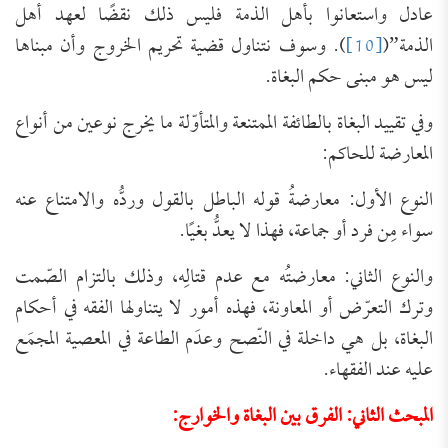
عادل واستعانوا بأهل الذمة فليس ذلك نقضًا لعهد أهل
الذمة”(
[10]
). وسوف نتناول قضية تحريم الخروج وأن مبناها
ليس هو مبنى حكم البغاة.
وفي تقييد البغاة بالطائفة الممتنعة والمتأوّلة ما يخرج نوعين من أنواع
المعارضة للحاكم:
النوع الأول: معارضةُ قوله الباطل بالقول وردُّه والامتناع عنه
سواء مِن فرد أو جماعة، فهذا لا يعدُّ بغيًا.
والنوع الثاني: معارضتُه مع عدم قتالِه، وذلك بالتزام الصّمت
وترك التعرّض أو المعاونة، فهذه أمور لا يتناولها الفقه في أحكام
البغاة، بل هي داخلة في النّصح وعدَم الطاعة في المعصية المجمَع
عليه عند الفقهاء.
المبحث الثاني: الفرق بين البغاة والخوارج: