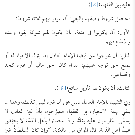
عليه بين الفقهاء(
[8]
).
فحاصل شروط وصفهم بالبغي: أن تتوفر فيهم ثلاثة شروط:
الأول: أن يكونوا في منعة، بأن يكون لهم شوكة بقوة وعدد
وبمُطاع فيهم.
الثاني: أن يخرجوا عن قبضة الإمام العادل إما بترك الانقياد له أو
بمنع حق توجه عليهم، سواء كان الحق ماليا أو غيرَه كحد
وقصاص.
الثالث: أن يكون لهم تأويل سائغ(
[9]
).
وفي التقييد بالإمام العادل دليل على أن غيره ليس كذلك، وهذا ما
ينفي تهمة الانحياز، بل الفقهاء مصرِّحون بأنّ غيرَ العادل لا
يسمَّى الخارجون عليه بغاةً، وإذا استعانوا بأهل الذمَّة لا ينتقِض
عهدُ أهل الذمة، قال المواق من المالكية: “وإن كان السلطانُ غيرَ