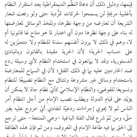
قِيَمها، ودليل ذلك أن دعاةَ النظُم الديمقراطية بعد استقرار النظام
بأغلبية مريحةٍ لن يسمحوا لحركات تمرُّدية حتى ولو رفعت شعار
الشريعة أن تعارضه من وجهة نظرها، وتتّخذ الوسائل لمعارضتها
له بناء على وجهة نظرها دون أي اعتبار لما هو متاح لها قانونيا أم
لا، وهم في ذلك لا يرون أنفسَهم سدنة للنظام ولا متحيّزين له
على حساب الحرية؛ لأن الحرية مقيدة بالقانون وبالمبادئ
الدستورية، وقد لا يمانعون في استخدام النظام لأي وسيلة ردع
ضد الخارجين عليه بما في ذلك القتل؛ لأن في السماح للمعارضة
باستخدام وسائل غير مشروعة وتتنافى مع النظام تضييعًا للنظام
وتسويغا للفوضى، والنظام الإسلاميّ كأيّ نظام جادّ لا يمكن أن
يؤيّد على قيام الدولة ويطلب نصب الإمام من أجل انتظام أمر
الناس ثم لا يحوي إجراءات ردعيّة لتفادي أيّ خروج عليه بغير
حقّ، ومن ثمّ شرع قتال الفئة الباغية -وهي الممتنعة- حتى ترجع
إلى الحق بما فيه طاعة الإمام في المعروف، ومن ثم فإن هذه الطائفة