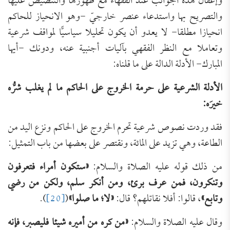
وإغفال هذه الجوانب عند الفقهاء مع ظهورها والتنصيص عليها
والتصريح بها واستدعاء عنصر خارجيّ -وهو الانحياز للحاكم
انحيازا مطلقا- لا يعدو أن يكون تحليلا سياسيًّا لمواقف شرعية
وتعاملا مع النظر الفقهي بآليات أجنبية عنه، ودونك -أيها
المبارك- الأدلة الدالة على ما قلناه:
الأدلة الشرعية على حرمة الخروج على الحاكم ما لم يغلب شرُّه
خيرَه:
فقد وردت نصوص شرعية تحرم الخروج على الحاكم ونزع اليد من
الطاعة، وهي تزيد على المائة، ونقتصر على بعضها من باب التمثيل:
من ذلك قوله عليه الصلاة والسلام:
«
ستكون أمراء فتعرفون
وتنكرون، فمن عرف برئ، ومن أنكر سلم، ولكن من رضي
وتابع»
، قالوا: أفلا نقاتلهم؟ قال:
«
لا؛ ما صلوا
»
(
[20]
).
وقال عليه الصلاة والسلام:
«
من كره من أميره شيئا فليصبر، فإنه