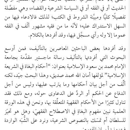
الحديث أو في الفقه أو في السياسة الشرعية والقضاء، وهي مفصَّلة
تفصيلًا كليًّا ومبيَّنة الشروط في الكتب؛ لذلك فالادعاء فيها من
السهل الاستدراك عليه؛ لأنّه ما من فقيه مشهور ألّف في الفقه
عموما إلا وله رأي مسجَّل فيها، وقد أفردها بالكلام.
وقد أفردها بعض الباحثين المعاصرين بالتأليف، فمن أوسع
البحوث التي أفردتها بالتأليف رسالة ماجستير مقدَّمة بجامعة
الإمام محمد بن سعود الإسلامية بعنوان: “أحكام البغاة في الشريعة
الإسلامية” لمؤلفها أمان الله محمد صديق، وهذا البحث جيّد، لكنه
ألِّف من أجل بيان أحكامها وما يترتب عليها، وليس من أجل
الدفاع عن الحكم أو الردِّ على الدعاوى حوله، ومع ذلك فقد
تناول كثيرًا من الأحكام الفقهية المتعلِّقة بها، ونحن في هذه الورقة
العلمية نبين مفهوم البغاةِ في الاصطلاح الفقهيّ، وهل هو تحيّز
للسلطان أم تمسّك بالنصوص الشرعية، ونرد على الشُّبَه الواردة
فيه، ونبدأ ببيان المفهوم: