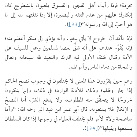
محرمة؛ فإذا رأيتَ أهل الفجور والفسوق يلعبون بالشطرنج كان
إنكارك عليهم من عدم الفقه والبصيرة، إلا إذا نقلتهم منه إلى ما
هو أحبّ إلى الله ورسوله”(
[33]
).
فإذا تأكّد أن الخروج لا يأتي بخير، وأنه يؤدّي إلى منكر أعظم منه؛
فإنه يُقَوَّم عندهم على أنه شقٌّ لعصا لمسلمين وحمل للسيف على
الأمة وقتال فتنة، الأولى فيه الترك والتعبد لله سبحانه وتعالى
والنجاة من دماء الناس وأموالهم.
وهم حين يقرّرون هذا المعنى لا يختلفون في وجوب نصح الحاكم
إذا جار وظلم؛ وذلك للأدلة الواردة في ذلك، وإنما ينكرون
خروجًا لا يتحقَّق منه المطلوب، ولا يدفع الشرّ، أما النصحُ
والإنكارُ فلا يمنعونه، قال أبو عمر ابن عبد البر رحمه الله: “وأما
مناصحة ولاة الأمر فلم يختلف العلماء في وجوبها إذا كان السلطان
يسمعها ويقبلها”(
[34]
).