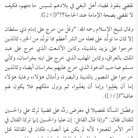
نقضي بنفوذ قضاء أهل البغي في بلادهم لمسيس حاجتهم، فكيف
لا نقضي بصحة الإمامة عند الحاجة؟!”(
[29]
).
وقال شيخ الإسلام رحمه الله: “وقلّ من خرج على إمام ذي سلطان
إلا كان ما تولَّد على فعله من الشر أعظم مما تولّد من الخير، كالذين
خرجوا على يزيد بالمدينة، وكابن الأشعث الذي خرج على عبد
الملك بالعراق، وكابن المهلب الذي خرج على ابنه بخراسان، وكأبي
مسلم صاحب الدعوة الذي خرج عليهم بخراسان أيضا، وكالذين
خرجوا على المنصور بالمدينة والبصرة، وأمثال هؤلاء، وغاية هؤلاء
إما أن يغلِبوا وإما أن يغلَبوا، ثم يزول ملكهم فلا يكون لهم
عاقبة”(
[30]
).
وفصَّل المسألة تفصيلا في معرض ردِّه على قضية ترك علي والحسين
للقتال فقال: “وإذا قال القائل: إن عليا والحسين إنما تركا القتال في
آخر الأمر للعَجز؛ لأنه لم يكن لهما أنصار، فكان في المقاتلة قتل