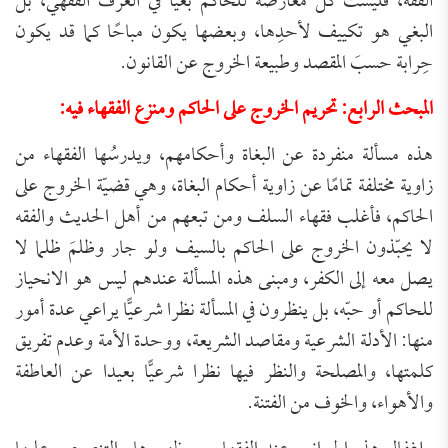
الفقه، فليست كلّ معارضة للحاكم بغيًا في العرف الفقهيّ، بل
البغي هو تكييف لأحدِها، وبعضها يكون مباحًا كما قد يكون
حِرابة حسبَ المقصد وطبيعة الخروج عن القانون.
المبحث الرابع: تحريم الخروج على الحاكم ومنزع الفقهاء فيه:
هذه مسألة منفردة عن البغاة وأحكامهم، ويدرسُها الفقهاء من
زاوية مختلفة تمامًا عن زاوية أحكام البغاة، وهي قضيّة الخروج على
الحاكم، فأغلب فقهاء السلف ومن تبعهم من أهل الحديث والفقه
لا يحبّذون الخروج على الحاكم بالسيف ولو جار وظلمَ ظلما لا
يصل معه إلى الكفر، ومبنى هذه المسألة عندهم ليس هو الانحياز
للحاكم أو حبّه، بل ينظرون في المسألة نظرا شرعيًّا يراعي عدة أمور
منها: الأدلة الشرعية ومقاصد الشريعة، ووحدة الأمة وعدم تفريق
كلمتها، والمصلحة والنظر فيها نظرا شرعيًّا بعيدا عن العاطفة
والأهواء، والخوف من الفتنة.