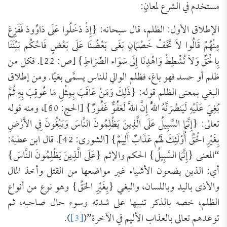
مستخدم في الشرع لمعانٍ:
الإطلاق الأول: الظلم، قال سبحانه: {إِذْ دَخَلُوا عَلَى دَاوُودَ فَفَزِعَ
مِنْهُمْ قَالُوا لاَ تَخَفْ خَصْمَانِ بَغَى بَعْضُنَا عَلَى بَعْضٍ فَاحْكُم بَيْنَنَا
بِالْحَقِّ وَلاَ تُشْطِطْ وَاهْدِنَا إِلَى سَوَاء الصِّرَاطِ} [ص: 22]. فكل من
ظلم أو حسد فهو باغ، فظلم الوالي للناس يسمَّى بغيًا. ومن إطلاق
البغي بمعنى الظلم قوله: {ذَلِكَ وَمَنْ عَاقَبَ بِمِثْلِ مَا عُوقِبَ بِهِ ثُمَّ
بُغِيَ عَلَيْهِ لَيَنصُرَنَّهُ اللَّهُ إِنَّ اللَّهَ لَعَفُوٌّ غَفُورٌ} [الحج: 60]، ومنه قوله
تعالى: {إِنَّمَا السَّبِيلُ عَلَى الَّذِينَ يَظْلِمُونَ النَّاسَ وَيَبْغُونَ فِي الأَرْضِ
بِغَيْرِ الْحَقِّ أُوْلَئِكَ لَهُم عَذَابٌ أَلِيمٌ} [الشورى: 42]. قال ابن عطية:
“المعنى {إِنَّمَا السَّبِيلُ} الحكم والإثم {عَلَى الَّذِينَ يَظْلِمُونَ النَّاسَ}
أي: الذين يضعون الأشياء غير مواضعها من القتل وأخذ المال
والأذى باليد وباللسان، والبغي {بِغَيْرِ الحَقِّ} وهو نوع من أنواع
الظلم، خصه بالذكر تنبيها على شدته وسوء حال صاحبه، ثم
توعدهم تعالى بالعذاب الأليم في الآخرة”(
[3]
).