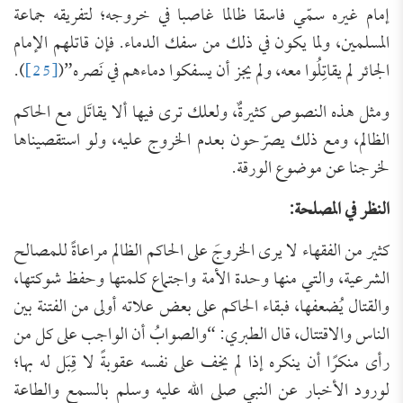
إمام غيره سمّي فاسقا ظالما غاصبا في خروجه؛ لتفريقه جماعة
المسلمين، ولما يكون في ذلك من سفك الدماء. فإن قاتلهم الإمام
الجائر لم يقاتِلُوا معه، ولم يجز أن يسفكوا دماءهم في نَصره”(
[25]
).
ومثل هذه النصوص كثيرةٌ، ولعلك ترى فيها ألا يقاتَل مع الحاكم
الظالم، ومع ذلك يصرّحون بعدم الخروج عليه، ولو استقصيناها
لخرجنا عن موضوع الورقة.
النظر في المصلحة:
كثير من الفقهاء لا يرى الخروجَ على الحاكم الظالم مراعاةً للمصالح
الشرعية، والتي منها وحدة الأمة واجتماع كلمتها وحفظ شوكتها،
والقتال يُضعفها، فبقاء الحاكم على بعض علاته أولى من الفتنة بين
الناس والاقتتال، قال الطبري: “والصوابُ أن الواجب على كل من
رأى منكرًا أن ينكره إذا لم يخف على نفسه عقوبةً لا قِبَل له بها؛
لورود الأخبار عن النبي صلى الله عليه وسلم بالسمع والطاعة