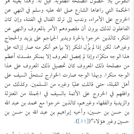
النفوس بلا حصول المصلحة المطلوبة. قيل له: وهذا بعينه هو
الحكمة التي راعاها الشارع صلى الله عليه وسلم في النهي عن
الخروج على الأمراء، وندب إلى ترك القتال في الفتنة، وإن كان
الفاعلون لذلك يرون أن مقصودهم الأمر بالمعروف والنهي عن
المنكر، كالذين خرجوا بالحرة وبدير الجماجم على يزيد والحجاج
وغيرهما. لكن إذا لم يزُل المنكر إلا بما هو أنكر منه صار إزالته على
هذا الوجه منكرًا، وإذا لم يحصل المعروف إلا بمنكر مفسدته أعظم
من مصلحة ذلك المعروف كان تحصيل ذلك المعروف على هذا
الوجه منكرا. وبهذا الوجه صارت الخوارج تستحلّ السيف على
أهل القبلة، حتى قاتلت عليّا وغيره من المسلمين. وكذلك من
وافقهم في الخروج على الأئمة بالسيف في الجملة من المعتزلة
والزيدية والفقهاء وغيرهم، كالذين خرجوا مع محمد بن عبد الله
بن حسن بن حسين، وأخيه إبراهيم بن عبد الله بن حسن بن
حسين وغير هؤلاء”(
[31]
).