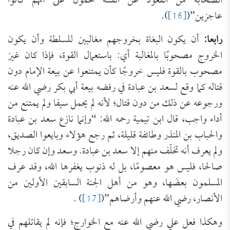
الصحابة من القعود عن الفتنة محمول على أنهم كانوا
عاجزين”(
[16]
).
رابعا:
أن يكون البغاة بخروجهم مغالبين للسلطة وأن يكون
الخروج مصحوبًا بالمغالبة أي: باستعمال القوة، فإذا كان غيرَ
مصحوب بالقوة فليس خروجًا كأن يمتنعوا عن بيعة الإمام دون
قتاله كما وقع لسعد بن عبادة في رفضه بيعة أبي بكر رضي الله عنه
ورجوعه عن ذلك من دون قتال؛ لأنه لم يحمل سيفا ولم يمتنع من
أداء واجب، قال ابن تيمية رحمه الله: “وإنما نازع سعد بن عبادة
والحباب بن المنذر وطائفة قليلة، ثم رجع هؤلاء وبايعوا الصديق،
ولم يعرف أنه تخلّف منهم إلا سعد بن عبادة. وسعد وإن كان رجلا
صالحا، فليس هو معصومًا، بل له ذنوب يغفرها الله، وقد عرف
المسلمون بعضَها، وهو من أهل الجنة السابقين الأولين من
الأنصار، رضي الله عنهم وأرضاهم”(
[17]
) .
وهكذا فعل علي رضي الله عنه مع الخوارج؛ فإنه لم يقاتلهم في