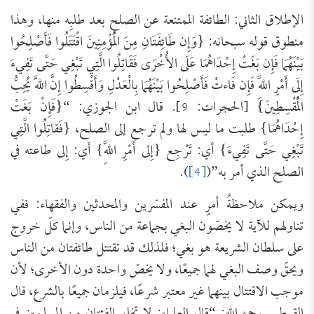
الإطلاق الثاني: الطائفة الممتنعة عن الصلح بعد طلبِه منها، وهذا
منطوق قوله سبحانه: {وَإِن طَائِفَتَانِ مِنَ الْمُؤْمِنِينَ اقْتَتَلُوا فَأَصْلِحُوا
بَيْنَهُمَا فَإِن بَغَتْ إِحْدَاهُمَا عَلَى الأُخْرَى فَقَاتِلُوا الَّتِي تَبْغِي حَتَّى تَفِيءَ
إِلَى أَمْرِ اللَّهِ فَإِن فَاءتْ فَأَصْلِحُوا بَيْنَهُمَا بِالْعَدْلِ وَأَقْسِطُوا إِنَّ اللَّهَ يُحِبُّ
الْمُقْسِطِينَ} [الحجرات: 9]. قال ابن الجوزي: “{فَإِنْ بَغَتْ
إِحْدَاهُمَا} طلبت ما ليس لها ولم ترجع إلى الصلح، {فَقاتِلُوا الَّتِي
تَبْغِي حَتَّى تَفِيءَ} أي: تَرْجِع {إِلى أَمْرِ اللَّهِ} أي: إِلى طاعته في
الصلح الذي أمر به”(
[4]
).
ويمكن ملاحظةُ أمرٍ عند المفسّرين والمحدثين والفقهاء: ففي
تناولهم للآية لا يخصّون البغي بجماعة من الناس، وإنما كلّ خروج
على سلطان الشريعة هو بغي؛ فلذلك قد تقتتل طائفتان من الناس
ويحقّ وصف البغي لهما جميعًا، ولا يخصّ واحدة دون الأخرى؛ لأن
موجب الاقتتال بينهما غير معتبر شرعًا، فيلزمان جميعًا بالشرع، قال