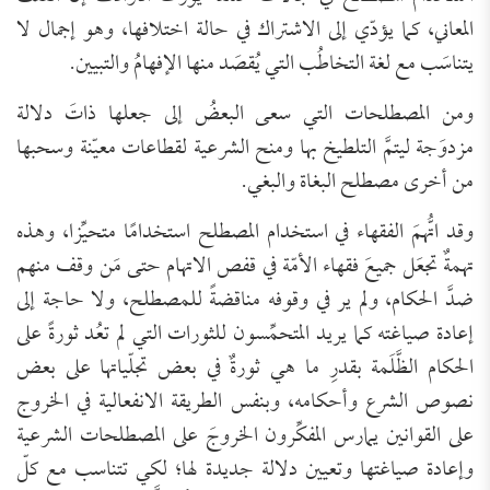
المعاني، كما يؤدّي إلى الاشتراك في حالة اختلافها، وهو إجمال لا
يتناسَب مع لغة التخاطُب التي يُقصَد منها الإفهامُ والتبيين.
ومن المصطلحات التي سعى البعضُ إلى جعلها ذاتَ دلالة
مزدوَجة ليتمَّ التلطيخ بها ومنح الشرعية لقطاعات معيّنة وسحبها
من أخرى مصطلح البغاة والبغي.
وقد اتُّهمَ الفقهاء في استخدام المصطلح استخدامًا متحيِّزا، وهذه
تهمةٌ تجعَل جميعَ فقهاء الأمّة في قفص الاتهام حتى مَن وقف منهم
ضدَّ الحكام، ولم ير في وقوفه مناقضةً للمصطلح، ولا حاجة إلى
إعادة صياغته كما يريد المتحمِّسون للثورات التي لم تعُد ثورةً على
الحكام الظَّلَمة بقدرِ ما هي ثورةٌ في بعض تجلّياتها على بعض
نصوص الشرع وأحكامه، وبنفس الطريقة الانفعالية في الخروج
على القوانين يمارس المفكِّرون الخروجَ على المصطلحات الشرعية
وإعادة صياغتها وتعيين دلالة جديدة لها؛ لكي تتناسب مع كلّ