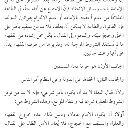
إن وُجدت وامتنعت عن طاعة الإمام بعد استقرار الحقّ له في
الإمامة بأحد وسائل الانعقاد فإنّ الامتناع عن أداء حقّه في الطاعة
انطلاقًا من عدم أحقّيته بالإمامة أو عدم الالتزام بقوانين الدولة،
فإن القانون والطاعة لا يمكن أن يعلَّقا، فلا بدّ من سيفٍ يأطر على
الحقّ وحجةٍ تبيّنه، واللجوء إلى القتال لم يكُن محلَّ إشادة من الفقهاء
ما لم تُستَنفذ الشروط الموجِبة له، وتقريرها من طرفِ الفقهاء يدلّ
على أنها راعت جانبين:
الجانب الأول: هو حرمة دماء المسلمين.
والجانب الثاني: الحفاظ على الدولة وعلى انتظام أمر الناس.
ولأنّ قتال البغاة لا بدّ أن يكون بأمر شرعي؛ فإنه لا بدّ من توفر
الشروط المعتَبَرة شرعا فيه وانتفاء الموانع، وهذه الشروط هي:
أولا:
أن يكون الإمام عادلا، ودليل ذلك عدم خروج الفقهاء
والعلماء والسلف مع الحجاج، فلا يُعان الأمير الظالم على القتال،