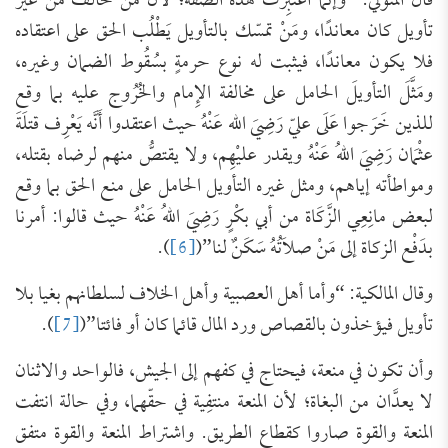
قال المتولِّي: “وإنما اعتُبِرت هذه الصفة؛ لأن مَنْ خالف من غَيْر
تأويل كان معاندًا، ومَنْ تمسّك بالتأويل يَطْلُب الحق على اعتقاده
فلا يكون معاندًا، فيثبت له نوع حرمةٍ بسُقُوط الضمان وغيره،
ومَثَّلَ التأويلَ الحامل على مخالفة الإِمام والخُرُوج عليه بما وقع
للذين خَرَجوا عَلَى عليّ رَضِيَ الله عَنْهُ حيث اعتقدوا أَنَّه يَعْرِف قتلَةَ
عثْمَان رَضِيَ اللهُ عَنْهُ ويقدر عليْهِم، ولا يقتصُّ منهم لرضاه بقتله،
ومواطأته إياهم، ومثل غيره التأويل الحامل على منع الحق بما وقع
لبعض مانِعِي الزَّكَاة من أبي بكْرٍ رَضِيَ اللهُ عَنْهُ حيث قالوا: أمرنا
بدَفْع الزكاة إلى مَنْ صلاَتُهُ سَكَنٌ لنا”(
[6]
).
وقال المالكية: “وأما أهل العصبية وأهل الخلاف لسلطانهم بغيا بلا
تأويل فيؤخذون بالقصاص ورد المال قائما كان أو فائتا”(
[7]
).
وأن تكون في منعة، فيحتاج في كفهم إلى الجيش، فالواحد والاثنان
لا يعدَّان من البغاة؛ لأن المنعة منتفِية في حقّهما، وفي حالة انتفت
المنعة والقوة صاروا كقطاع الطريق. واشتراط المنعة والقوة متفق