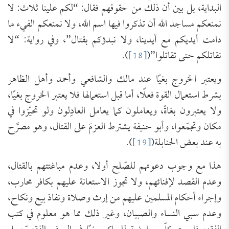
البداية، بل بين أن ذلك من حقوقهم فقال: “لكم علينا ثلاث: لا
نمنعكم مساجد الله أن تذكروا فيها اسم الله، ولا نمنعكم الفيء ما
دامت أيديكم مع أيدينا، ولا نبدؤكم بقتال”، وفي رواية: “لا
نقاتلكم حتى تقاتلوا”(
[18]
).
ويعتبر الخروج بغيًا عند مالك والشافعي وأحمد وأهل الظاهر
بشرط استعمال القوة فعلًا، أما قبل استعمالها فلا يعتبر الخروج بغيًا،
ولا يعتبرون بغاةً، ويعاملون كما يعامل العادِلون ولو تحيّزوا في
مكان وتجمّعوا، وأبو حنيفة يشترط العزمَ على القتال، وهو مصرَّح
به عند بعض الحنابلة(
[19]
).
هذا مع وجوب دعوتهم للصّلح أولا، وعدم مباغتتهم بالقتال،
وعدم القصد لإفنائهم، ولا تجوز الاستعانة عليهم بكافر محارب،
وإجراء أحكام المسلمين عليهم من إرث وصلاة ونفاذ بيع ونكاح،
وعدم سبي النساء والصبيان، وغير ذلك مما هو معلوم في كتب