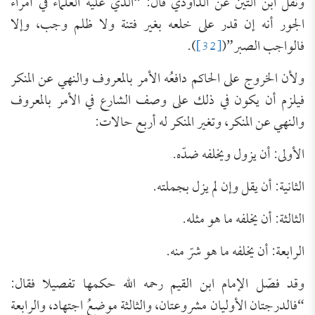
ونقل ابن التين عن الداودي قال: “الذي عليه العلماء في أمراء
الجور أنه إن قدر على خلعه بغير فتنة ولا ظلم وجب، وإلا
فالواجب الصبر”(
[32]
).
ولأن الخروج على الحاكم دافعُه الأمر بالمعروف والنهي عن المنكر
فيلزم أن يكون في ذلك على وصف الشارع في الأمر بالمعروف
والنهي عن المنكر، وتغير المنكر له أربع حالات:
الأولى: أن يزول ويخلفه ضدّه.
الثانية: أن يقل وإن لم يزل بجملته.
الثالثة: أن يخلفه ما هو مثله.
الرابعة: أن يخلفه ما هو شرّ منه.
وقد فصّل الإمام ابن القيم رحمه الله حكمها تفصيلا فقال:
“فالدرجتان الأوليان مشروعتان، والثالثة موضعُ اجتهاد، والرابعة