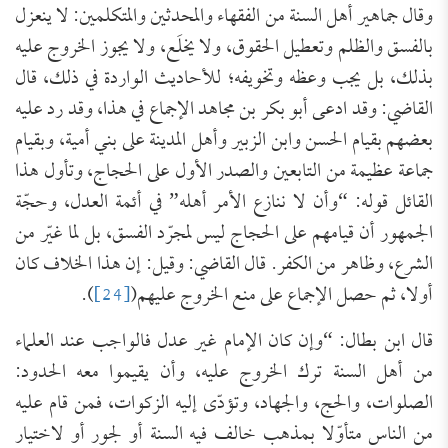
وقال جماهير أهل السنة من الفقهاء والمحدثين والمتكلمين: لا ينعزل
بالفسق والظلم وتعطيل الحقوق، ولا يخلَع، ولا يجوز الخروج عليه
بذلك، بل يجب وعظه وتخويفه؛ للأحاديث الواردة في ذلك، قال
القاضي: وقد ادعى أبو بكر بن مجاهد الإجماع في هذا، وقد رد عليه
بعضهم بقيام الحسن وابن الزبير وأهل المدينة على بني أمية، وبقيام
جماعة عظيمة من التابعين والصدر الأول على الحجاج، وتأول هذا
القائل قوله: “وأن لا ننازع الأمر أهله” في أئمة العدل، وحجّة
الجمهور أن قيامهم على الحجاج ليس لمجرّد الفسق، بل لما غيّر من
الشرع، وظاهر من الكفر. قال القاضي: وقيل: إن هذا الخلاف كان
أولا، ثم حصل الإجماع على منع الخروج عليهم(
[24]
).
قال ابن بطال: “وإن كان الإمام غير عدل فالواجب عند العلماء
من أهل السنة ترك الخروج عليه، وأن يقيموا معه الحدود:
الصلوات، والحج، والجهاد، وتؤدّى إليه الزكوات، فمن قام عليه
من الناس متأوّلا بمذهب خالف فيه السنة أو لجور أو لاختيار