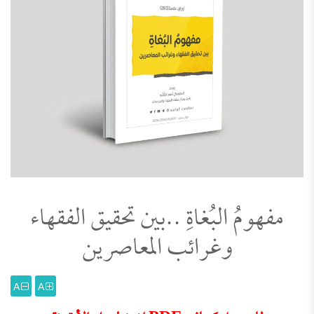
مفهومُ البُغاةِ ..بين تحقيق الفقهاء
وغرائب المعاصرين
A
A