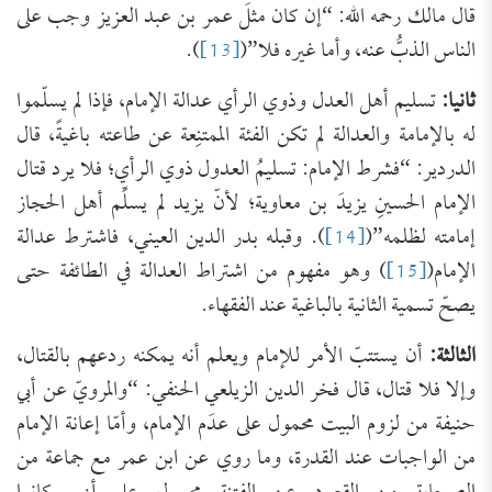
قال مالك رحمه الله: “إن كان مثلَ عمر بن عبد العزيز وجب على
الناس الذبُّ عنه، وأما غيره فلا”(
[13]
).
ثانيا:
تسليم أهل العدل وذوي الرأي عدالة الإمام، فإذا لم يسلّموا
له بالإمامة والعدالة لم تكن الفئة الممتنِعة عن طاعته باغيةً، قال
الدردير: “فشرط الإمام: تسليمُ العدول ذوي الرأي؛ فلا يرد قتال
الإمام الحسينِ يزيدَ بن معاوية؛ لأنّ يزيد لم يسلِّم أهل الحجاز
إمامته لظلمه”(
[14]
). وقبله بدر الدين العيني، فاشترط عدالة
الإمام(
[15]
) وهو مفهوم من اشتراط العدالة في الطائفة حتى
يصحّ تسمية الثانية بالباغية عند الفقهاء.
الثالثة:
أن يستتبّ الأمر للإمام ويعلم أنه يمكنه ردعهم بالقتال،
وإلا فلا قتال، قال فخر الدين الزيلعي الحنفي: “والمرويّ عن أبي
حنيفة من لزوم البيت محمول على عدَم الإمام، وأمّا إعانة الإمام
من الواجبات عند القدرة، وما روي عن ابن عمر مع جماعة من