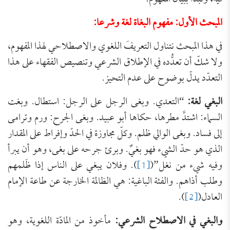
المبحث الأول: مفهوم البغاة لغة وشرعا:
في هذا المبحث نتناول التعريفَ اللغوي والاصطلاحي لهذا المفهوم،
ولا شكّ أن تعدُّده في الإطلاق الشرعي وتنصيص الفقهاء على هذا
التعدّد يدلّ بوضوح على عدم التحيز.
البغي لغة:
“التعدي. وبغى الرجل على الرجل: استطال. وبغت
السماء: اشتدَّ مطرها، حكاها أبو عبيد. وبغى الجرح: ورم وترامى
إلى فساد. وبغى الوالي ظلم. وكلّ مجاوزة في الحدّ وإفراط على المقدار
الذي هو حدّ الشيء فهو بغيٌ. وبرئ جرحه على بغى، وهو أن يبرأ
وفيه شيء من نغل”(
[1]
). وفلان يبغي على الناس إذا ظَلمهم
وطلب أذاهم. والفئة الباغية: هي الظالمة الخارجة عن طاعة الإمام
العادل(
[2]
).
والبغي في الاصطلاح الشرعي:
مأخوذ من المادّة اللغوية، وهو