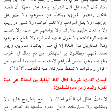
يمتاز قتال البغاة على قتال المشركين بأحد عشر وجهًا: أن يقصد
بالقتال ردعهم القهريّ، ويكفّ عن مدبِرهم، ولا يجهز على
جريحهم، ولا يقتل أسراهم، ولا تغنم أموالهم، ولا تسبى ذراريهم،
ولا يستعان عليهم بمشرك، ولا يوادعهم على مال، ولا تنصب
عليهم الرعادات، ولا تحرق عليهم المساكن، ولا يقطع شجرهم،
وقتال المحاربين قتال البغاة إلا في خمس: يقاتلون مدبرين، ويجوز
تعمد قتلهم، ويطالبون بما استهلكوا من دم ومال في الحرب
وغيرها، ويجوز حبس أسراهم لاستبراء حالهم، وما أخذوه من
الخراج والزكوات لا تسقط عمن كان عليه كالغاصب”(
[12]
).
المبحث الثالث: شروط قتال الفئة الباغية بين الحفاظ على هيبة
الدولة والتحرز من دماء المسلمين:
لا يشكّ عاقل أن النّظم الجادّة لا تسمح بالخروج عليها ولا
وبنقضها ولا بممارسات داخل حدود سلطتها قد تتناقض مع