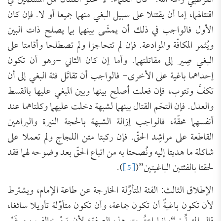
القرطبي رحمه الله: “قال العلماء: لا تخلو الفئتان من المسلمين في
اقتتالهما، إما أن يقتتلا على سبيل البغي منهما جميعا أو لا. فإن كان
الأول فالواجب في ذلك أن يمشَى بينهما بما يصلح ذات البين
ويُثمر المكافّة والموادعة. فإن لم تتحاجزا ولم تصطلحا وأقامتا على
البغي صِير إلى مقاتلتهما. وأما إن كان الثاني -وهو أن تكون
إحداهما باغية على الأخرى- فالواجب أن تقاتَل فئة البغي إلى أن
تكفَّ وتتوب، فإن فعلت أصلح بينها وبين المبغي عليها بالقسط
والعدل. فإن التحَم القتال بينهما لشبهة دخلت عليهما وكلتاهما عند
أنفسهما محقّة، فالواجب إزالة الشبهة بالحجة النيرة والبراهين
القاطعة على مراشِد الحقّ. فإن ركبتا متن اللجاج ولم تعملا على
شاكلة ما هديتا إليه ونُصحتا به من اتباع الحقّ بعد وضوحه لهما فقد
لحقتا بالفئتين الباغيتين”(
[5]
).
الإطلاق الثالث: الفئة المتأوِّلة الخارجة عن طاعة الإمام، ويشترط
لأن تكون باغيةً أن تكون جماعة، وأن تكون متأوِّلة تأويلا سائغا،