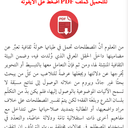
للتحميل كملف PDF اضغط على الأيقونة
من المعلوم أنَّ المصطلحات تحمل في طياتها حمولةً ثقافية تعبِّر عن
مضامينها داخلَ الحقل المعرفي الذي وُلدت فيه، وضمن البيئة
الثقافية المنشِئة لها، ومن ثم فإنّ التعامل معها بالتبسيط أو التحوير
يُخرجها عن دلالتها ويجعَلها عرضةً للتلاعب من كلّ من يبحث
بحثًا غير جادٍّ، ويروم من خلاله الوصولَ إلى نتائج مسبَقة لا
تسمح الآليات الموضوعية بالوصول إليها، فلم يكن بدّ من التكلّم
بلسان الشرع وبلغَة الفقه؛ لكن يتمّ تفسير المصطلحات على خلاف
مراِد واضعيها، أو المطالبة بتمديد صلاحياتها حتى تتداخل مع
مفاهيم أخرى ذات استقلالية تامّة ودلالة خاصّة، والتعدّد في
استخدام المصطلح في مجالات مختلفة يورث الترادُف إن اتفقت