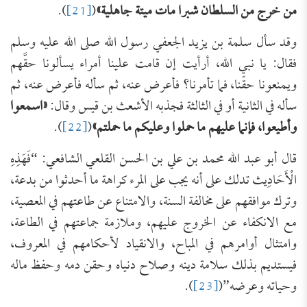
من خرج من السلطان شبرا مات ميتة جاهلية
»
(
[21]
).
وقد سأل سلمة بن يزيد الجعفي رسول الله صلى الله عليه وسلم
فقال: يا نبي الله، أرأيت إن قامت علينا أمراء يسألونا حقَّهم
ويمنعونا حقّنا، فما تأمرنا؟ فأعرض عنه، ثم سأله فأعرض عنه، ثم
سأله في الثانية أو في الثالثة فجذبه الأشعث بن قيس وقال:
«
اسمعوا
وأطيعوا، فإنما عليهم ما حملوا وعليكم ما حملتم
»
(
[22]
).
قال أبو عبد الله محمد بن علي بن الحسن القلعي الشافعي: “فَهَذِهِ
الْأَحَادِيث تدلك على أنه يجب على المرء كراهة ما أحدثوا من بدعة،
وترك موافقهم على مخالفة السنة، والامتناع عن طاعتهم في المعصية،
مع الانكفاء عن الخروج عليهم، وملازمة جماعتهم في الطاعة،
وامتثال أوامرهم في المباح، والانقياد لأحكامهم في المعروف،
فيستديم بذلك سلامة دينه وصلاح دنياه وحقن دمه وحفظ ماله
وحياته وعرضه”(
[23]
).