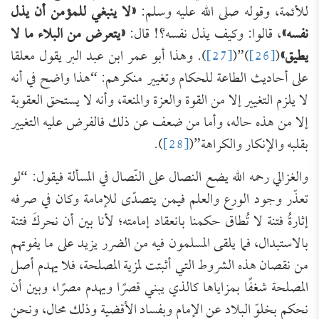
للأئمة، وقوله صلى الله عليه وسلم:
«
لا ينبغي للمؤمن أن يذل
نفسه
»
، قالوا: وكيف يذل نفسه؟! قال:
«
يتعرض من البلاء ما لا
يطيق
»
(
[26]
)”(
[27]
). وهذا أبو عمر ابن عبد البر يقول معلقا
على أحاديث الطاعة للحكام وتغيير منكرهم: “هذا واضح في أنه
لا يلزم التغيير إلا من القوة والعزة والمنعة، وأنه لا يستحق العقوبة
إلا من هذه حاله، وأما من ضعف عن ذلك فالفرض عليه التغيير
بقلبه والإنكار والكراهة”(
[28]
).
والغزالي رحمه الله يضع النصال على النّصال في المسألة فيقول: “لو
تعذّر وجود الورع والعلم فيمن يتصدّى للإمامة وكان في صرفه
إثارةُ فتنة لا تُطاق حكمنا بانعقاد إمامته؛ لأنا بين أن نحركَ فتنة
بالاستبدال، فما يلقى المسلمون فيه من الضرر يزيد على ما يفوتهم
من نقصان هذه الشروط التي أثبتت لمزية المصلحة، فلا يهدم أصل
المصلحة شغفًا بمزاياها كالذي يبني قصرًا ويهدم مصرًا، وبين أن
نحكم بخلوّ البلاد عن الإمام وبفساد الأقضية وذلك محال، ونحن