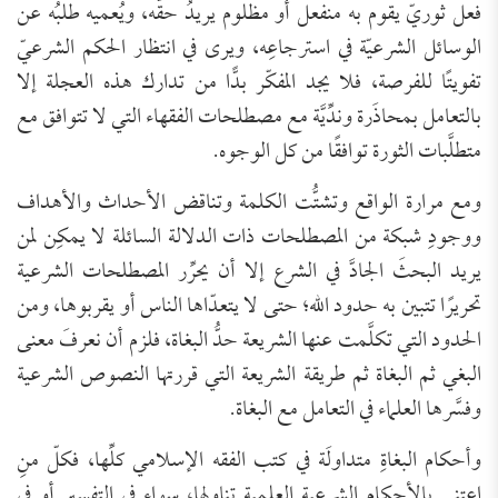
فعل ثوريّ يقوم به منفعل أو مظلوم يريدُ حقَّه، ويُعميه طلبُه عن
الوسائل الشرعيّة في استرجاعِه، ويرى في انتظار الحكم الشرعيّ
تفويتًا للفرصة، فلا يجد المفكّر بدًّا من تدارك هذه العجلة إلا
بالتعامل بمحاذَرة وندِّيَّة مع مصطلحات الفقهاء التي لا تتوافق مع
متطلَّبات الثورة توافقًا من كل الوجوه.
ومع مرارة الواقع وتشتُّت الكلمة وتناقض الأحداث والأهداف
ووجودِ شبكة من المصطلحات ذات الدلالة السائلة لا يمكِن لمن
يريد البحثَ الجادَّ في الشرع إلا أن يحرِّر المصطلحات الشرعية
تحريرًا تتبين به حدود الله؛ حتى لا يتعدّاها الناس أو يقربوها، ومن
الحدود التي تكلَّمت عنها الشريعة حدُّ البغاة، فلزم أن نعرفَ معنى
البغي ثم البغاة ثم طريقة الشريعة التي قررتها النصوص الشرعية
وفسَّرها العلماء في التعامل مع البغاة.
وأحكام البغاةِ متداولَة في كتب الفقه الإسلامي كلِّها، فكلّ منِ
اعتنى بالأحكام الشرعية العلمية تناولها، سواء في التفسير أو في