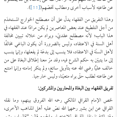
عن طاعتِه لأسباب أخرى ومطالب تخصّهم(
[11]
).
وهذا التفريق من الفقهاء يدلّ على أن مصطلح الخوارج المستخدَم
من أجل التلطيخ عند بعض المعاصرين لم يكن مرادًا عند الفقهاء في
هذا الباب؛ لأنه مصطلح عقديّ، ويراد من خلاله تبيين مخالفة
أهل السنة في الاعتقاد، وليس بالضرورة أن يكون الباغي مخالفًا
لأهل السنّة في الاعتقاد، فلا ينسب إلى بدعَة لم يفعلها، وإنما ينسب
إلى ما يتبيّن به حكم الشرع فيه، وقد مرّ معنا إطلاق البغاة على من
خالف عليًّا رضي الله عنه بتأويل سائغ، ولم ينكر إمامته وإنما امتنع
عن طاعته لطلب حقّ يراه متعيّنا، وليس خارجيا.
تفريق الفقهاء بين البغاة والمحاربين والمشركين:
لخص الإمام القرافي المالكي رحمه الله الفروق بينهم، وما نقله
القرافي عن ابن بشير رحمهما الله نصّ عليه أهل المذاهب الأخرى،
وقد اكتفينا بنقل القرافي للاختصار والجمع قال: “قال ابن بشير