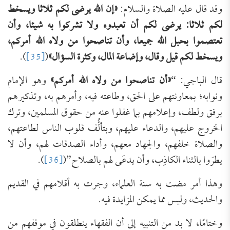
وقد قال عليه الصلاة والسلام:
«
إن الله يرضى لكم ثلاثا ويسخط
لكم ثلاثا: يرضى لكم أن تعبدوه ولا تشركوا به شيئا، وأن
تعتصموا بحبل الله جميعا، وأن تناصحوا من ولاه الله أمركم،
ويسخط لكم قيل وقال، وإضاعة المال، وكثرة السؤال
»
(
[35]
).
قال الباجي: “
«
أن تناصحوا من ولاه الله أمركم
»
وهو الإمام
ونوابه؛ بمعاونتهم على الحق، وطاعته فيه، وأمرهم به، وتذكيرهم
برفق ولطف، وإعلامهم بما غفلوا عنه من حقوق المسلمين، وترك
الخروج عليهم، والدعاء عليهم، وبتألُّف قلوب الناس لطاعتهم،
والصلاة خلفهم، والجهاد معهم، وأداء الصدقات لهم، وأن لا
يطرَوا بالثناء الكاذِب، وأن يدعَى لهم بالصلاح”(
[36]
).
وهذا أمر مضت به سنة العلماء، وجرت به أقلامهم في القديم
والحديث، وليس مما يمكن المزايدة فيه.
وختامًا، لا بد من التنبيه إلى أن الفقهاء ينطلقون في موقفهم من