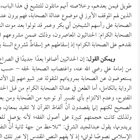
طويل فيمن بعدهم، وخلاصته أنهم مائلون للتشيع في هذا الباب، و
الذين لهم الموقف الأبرز في موضوع عدالة الصحابة، فهم يرون عدم ع
الصحابة على رأسهم الشيخين أبي بكر وعمر قد تولوا بعد موت الن
الصحابة الكرام: الحداثيون المعاصرون، وذلك ضمن مشروعهم الك
نقدهم على الصحابة الكرام؛ إذ إسقاطهم هو إسقاطٌ لمشروع السنة ب
ويمكن القول:
إن الحداثيين أضافوا بعدًا جديدًا في الصراع
من إمامة علي رضي الله عنه، واغتصاب الصحابة لحقه – حسب ز
يستعوضون عن الصحابة بمروياتهم المنقولة عبر شيوخهم إلى ال
الرواية بالكامل، أما الطعن في عدالة الصحابة الكرام من قبل الحد
المفتوح، وعدم الالتزام بأي تفسير أو توجيه من الصَّحابة ومن بع
الصحيح لكنهم إنما يقصدون أنَّ ألفاظ القرآن لا تتقيد بمعانٍ، 
ولذلك كانت هجمتهم كبيرة على أصول الفقه؛ لأنه يؤصل للطري
يريدونها، يقول عبدالمجيد الشرفي: “نلاحظ من جهة ثانية أنَّ الت
الإسلامي نصوصًا ثواني؛ إذ لا يفهم النص المقدس إلا عبر تلك 