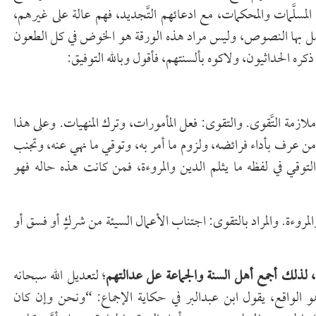
لمسلَّمات والمحكمات، مع ادعائهم التَّجديد، فهم عالة على غيرهم،
امل بها النصوص، وليس مراد هذه الورقة هو الخوض في كل الطعون
كره الحداثيون، ولاكوه بألسنتهم، فأقول وبالله التوفيق:
ة التَّقوى. والتقوى: فعل المأمورات، وترك المنهيات. وعلى هذا
من عرف بأداء فرائضه، ولزوم ما أمر به، وتوقي ما نهي عنه، وتجنب
لتوقي في لفظه ما يثلم الدين والمروءة، فمن كانت هذه حاله فهو
ة. والمراد بالتقوى: اجتناب الأعمال السيئة من شركٍ أو فسق أو
، لذلك أجمع أهل السنة والجماعة عل عدالتهم
؛ لتعديل الله سبحانه
 الواقع، يقول ابن عبدالبر في حكاية الإجماع: “ونحن وإن كان