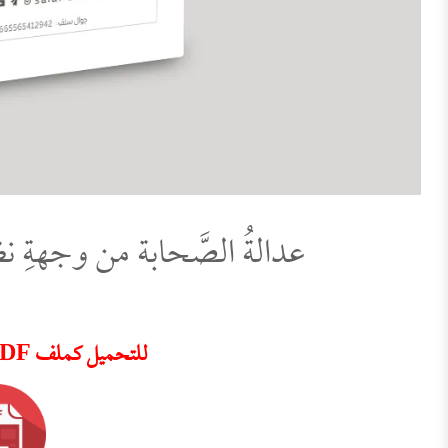
عدالةُ الصَّحابة من وجهةِ ن
للتحميل كملف PDF اضغط على الأيقونة