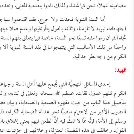
مضامينه لنملأه نحن كما شئنا، ولذلك نادوا بتعددية المعنى، وتعددية 
أما السنة النبوية فحدث ولا حرج، فقد اقتحموا سياجها من
اجتهادات نبوية لا تلزمنا، وثالثة بالقول بتأريخيتها وعدم صلاحيتها
تجاه القرآن رموا مثله تسعًا نحو السنة، خاصة فيما يتعلق بفهم السن
واحدًا من تلك الأساليب التي ينتهجونها في نقد السنة النبوية ألا
الكرام من وجه نظر حداثية.
تمهيد:
إحدى المسائل المنهجيَّة التي يُجمع عليها أهل السنة والجماعة: ع
الكرام كلهم عدول ثقات، عدلهم الله سبحانه وتعالى في كتابه، والنَّبي
بتأصيل هذا الباب من حيث مفهوم الصحبة والصحابة، وبيان فض
النصيب الأكبر من الاهتمام منصبًّا نحو عدالة الصحابة الكرام، ذلك
وسلم إلى الأمة، فإنَّه ممَّا لا شكَّ فيه أنَّ الطعن فيهم يعني إغلا
القول، وخالف في هذه القضية: المعتزلة، وخلافهم في جزئيات 