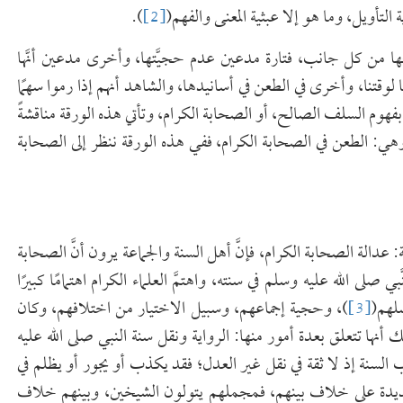
التأويل، وما هو إلا عبثية المعنى والفهم(
[2]
).
 كل جانب، فتارة مدعين عدم حجيَّتها، وأخرى مدعين أنَّها
 لوقتنا، وأخرى في الطعن في أسانيدها، والشاهد أنهم إذا رموا سهمًا
ة بفهوم السلف الصالح، أو الصحابة الكرام، وتأتي هذه الورقة مناقشةً
 وهي: الطعن في الصحابة الكرام، ففي هذه الورقة ننظر إلى الصحابة
دالة الصحابة الكرام، فإنَّ أهل السنة والجماعة يرون أنَّ الصحابة
 صلى الله عليه وسلم في سنته، واهتمَّ العلماء الكرام اهتمامًا كبيرًا
لهم(
[3]
)، وحجية إجماعهم، وسبيل الاختيار من اختلافهم، وكان
 أنها تتعلق بعدة أمور منها: الرواية ونقل سنة النبي صلى الله عليه
ق باب السنة إذ لا ثقة في نقل غير العدل؛ فقد يكذب أو يجور أو يظلم في
عديدة على خلاف بينهم، فمجملهم يتولون الشيخين، وبينهم خلاف