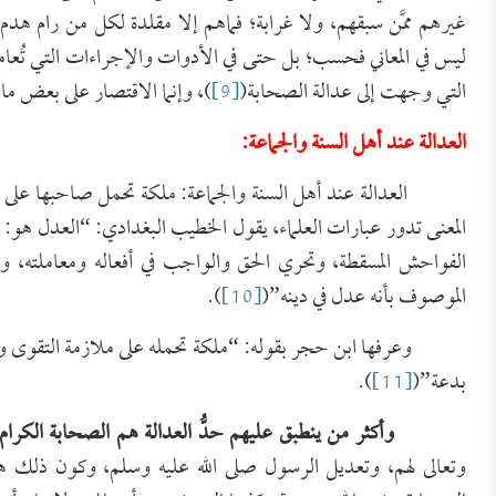
غيرهم ممَّن سبقهم، ولا غرابة؛ فماهم إلا مقلدة لكل من رام هدم ا
ليس في المعاني فحسب؛ بل حتى في الأدوات والإجراءات التي تُع
التي وجهت إلى عدالة الصحابة(
[9]
)، وإنما الاقتصار على بعض ما ذ
العدالة عند أهل السنة والجماعة:
العدالة عند أهل السنة والجماعة: ملكة تحمل صاحبها على ملازم
المعنى تدور عبارات العلماء، يقول الخطيب البغدادي: “العدل هو: 
الفواحش المسقطة، وتحري الحق والواجب في أفعاله ومعاملته، وا
الموصوف بأنه عدل في دينه”(
[10]
).
وعرفها ابن حجر بقوله: “ملكة تحمله على ملازمة التقوى والمروء
بدعة”(
[11]
).
وأكثر من ينطبق عليهم حدُّ العدالة هم الصحابة الكرام
وتعالى لهم، وتعديل الرسول صلى الله عليه وسلم، وكون ذلك هو