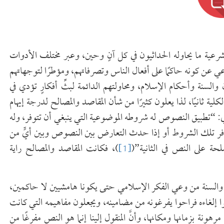
ية ما يحاوله الحداثيون في كل آنٍ وحين، وعبر مختلف الأدوات
لشرعي عن كونه حاكمًا على أفعال الناس وتصرفاتهم، ومؤطرًا لتوجهاتهم
والسنة وأحكام الإسلام، ومحاولتهم الدائمة لبثِّ أفكارٍ تؤدي في
لية ثانيًا، لذا يعلون كثيرًا من شأن المقاصد والمصالح لدرجة إيهام
: “تطبيق النصوص له شروطه الموضوعية التي ينبغي أن تتوفر، وله
توفر تلك الشروط أو إذا حدث التعارض بين النصوص وبين أيٍّ من
مصلحة على النص في الثانية”(
[1]
)، فكانت المقاصد والمصالح راية
والسنة من وعي الفكر الإسلامي حتى يكونا هامشيين لا حاكمين،
وا إلغاءه فراحوا يفرغونه من مضامينه، ويجعلون مفاهيمه التي كانت
هونة بزمانها ومكانها، وأنَّ المنقول إلينا إنما هو النص مفرغًا من