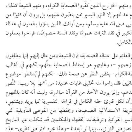
منهم الخوارج الذين كفَّروا الصحابة الكرام، ومنهم الشيعة كذلك
دالتهم إلا النزر اليسير ممن ينصّون عليهم، بل يرون أن كثيرًا من
بي صلى الله عليه وسلم، ومن أولئك الذين بدؤوا يطعنون في عدالة
بير في نقد التراث عمومًا ونقد السنة خصوصًا، فراحوا يعملون
الكامل.
 القائم على عدالة الصحابة، فإن الشيعة ومن مال إليهم إنما ينطلقون
عمهم -، وغايتهم هو إسقاط الصحابة جلِّهم، لكنهم في الغالب
أئمة الكرام -بغض النظر عن صحة ذلك- لكنهم لم يُسقطوا موضوع
اثيين فقد راموا منه تحقيق غايات عديدة من أهمها بلا ريب: النَّص
دهم، وإنما يرون الأخذ من القرآن مباشرة، وليت أنه كان بالمفهوم
وأن لكل قارئ حقه الكامل في قراءته التفسيرية كما يريد ويشتهي،
قة الاستدلالية الصحيحة، ويحفظها من الفوضى التأويلية التي
فاسير القرآنية وتوظيفات الفقهاء والمتكلمين قد شكلت عبر التاريخ
النصوص الثواني…بينما لو أبعدنا -وهذا مجرد افتراض نظري- هذه