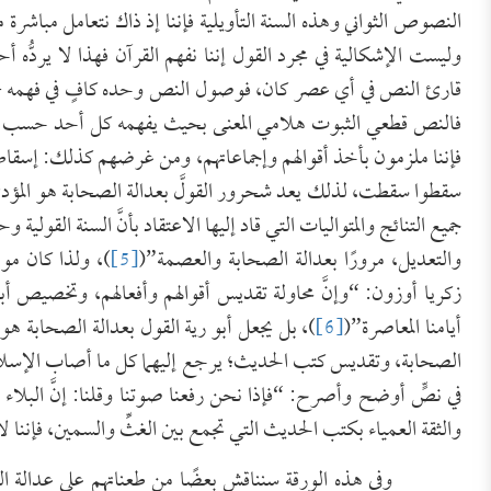
النصوص الثواني وهذه السنة التأويلية فإننا إذ ذاك نتعامل مباشرة 
وليست الإشكالية في مجرد القول إننا نفهم القرآن فهذا لا يردُّه أح
قارئ النص في أي عصر كان، فوصول النص وحده كافٍ في فهمه – 
فالنص قطعي الثبوت هلامي المعنى بحيث يفهمه كل أحد حسب ما 
فإننا ملزمون بأخذ أقوالهم وإجماعاتهم، ومن غرضهم كذلك: إسقاط ال
سقطوا سقطت، لذلك يعد شحرور القولَّ بعدالة الصحابة هو المؤدي إلى 
جميع التنائج والمتواليات التي قاد إليها الاعتقاد بأنَّ السنة القو
والتعديل، مرورًا بعدالة الصحابة والعصمة”(
[5]
)، ولذا كان مو
زكريا أوزون: “وإنَّ محاولة تقديس أقوالهم وأفعالهم، وتخصيص أب
أيامنا المعاصرة”(
[6]
)، بل يجعل أبو رية القول بعدالة الصحابة ه
الصحابة، وتقديس كتب الحديث؛ يرجع إليهما كل ما أصاب الإسلا
في نصٍّ أوضح وأصرح: “فإذا نحن رفعنا صوتنا وقلنا: إنَّ البلاء 
والثقة العمياء بكتب الحديث التي تجمع بين الغثِّ والسمين، فإننا لا
وفي هذه الورقة سنناقش بعضًا من طعناتهم على عدالة الصحابة