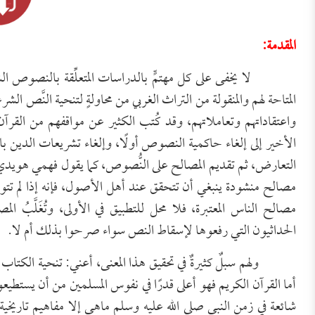
المقدمة:
لا يخفى على كل مهتمٍّ بالدراسات المتعلِّقة بالنصوص الشرع
المتاحة لهم والمنقولة من التراث الغربي من محاولةٍ لتنحية النَّص ا
واعتقاداتهم وتعاملاتهم، وقد كُتب الكثير عن مواقفهم من القرآن 
الأخير إلى إلغاء حاكمية النصوص أولًا، وإلغاء تشريعات الدين بالك
التعارض، ثم تقديم المصالح على النُّصوص، كما يقول فهمي هويدي
مصالح منشودة ينبغي أن تتحقق عند أهل الأصول، فإنه إذا لم ت
مصالح الناس المعتبرة، فلا محل للتطبيق في الأولى، وتُغَلَّبُ ال
الحداثيون التي رفعوها لإسقاط النص سواء صرحوا بذلك أم لا.
ولهم سبلٌ كثيرةٌ في تحقيق هذا المعنى، أعني: تنحية الكتاب 
أما القرآن الكريم فهو أعلى قدرًا في نفوس المسلمين من أن يستطيع
شائعة في زمن النبي صلى الله عليه وسلم ماهي إلا مفاهيم تاريخية مر