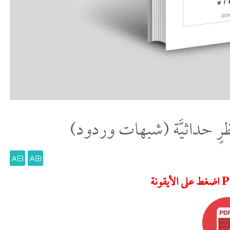
ظرٍ حداثيَّة (شبهات وردود)
A
A