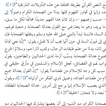
مع النص القرآني بطريقة مختلفة عن هذه التأويلات التاريخية”(
[4]
).
د، وإنما في تجاوز الفهوم كلها بدءًا من الصحابة الكرام وصولًا إلى
حسب زعمهم -، وإن كان هذا الفهم جديدًا مخالفًا لكل ما سبق،
يريد، وهو ما يتعارض مع القول بعدالة الصحابة وحجية قولهم،
سنة، فالسنة تبدأ بالنبي صلى الله عليه وسلم وينقلها الصحابة فإن
قبول السنة في حين أنَّها يجب أن لا تقبل، يقول: “إنَّنا نعي تمامًا
لية وحي ثان، بدءًا من علم طبقات الرجال، وكتب التراجم، وسلالم الجرح
ضوع عدالة الصحابة يسبِّب أزمة لدى الحداثيين والطاعنين، يقول
واب لهم في الفضائل، تجعل الإسلام والمسلمين في مأزقٍ حقيقي في
و سبب كل وجه للإسلام من طعنات! يقول: “إنَّ القول بعدالة جميع
م من طعنات أعدائه، وضيق ذوي الفكر من أوليائه”(
[7]
)، ويقول
الذي يصيب الإسلام إنما يرجع إلى أمرين: عدالة الصحابة المطلقة،
 نبعد ولا نتجاوز الحقيقة”(
[8]
).
 الكرام، مع التنبيه إلى أن بعضها يتشارك فيها الحداثيون مع