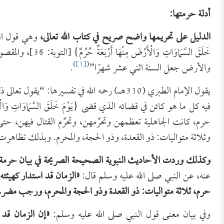
أدلة حرمتها:
الدليل على تحريمها واضح صريح في كتاب الله تعالى،
وهي قول الله تعالى
خَلَقَ السَّمَاوَاتِ
)
[1]
(
والأرض جعل السنة اثني عشر شهرًا”
.
يقول الإمام الطبري (310هـ) رحمه الله في تفسيرها: “يق
فيه كل ما هو كائن في قضائه الذي قضى {يَوْمَ خَلَقَ السَّمَاوَاتِ وَالْأ
حرم، كانت الجاهلية تعظمهن وتحرِّمهن، وتحرِّم القتال فيهن، حتى
وثلاثة متواليات: ذو القعدة، وذو الحجة، والمحرم. وبذلك تظاهرت 
وكذلك وردت الأحاديث النبوية الصحيحة الصريحة في بيان حرمة
عنه، عن النبي صلى الله عليه وسلم قال:
«
الزمان قد استدار كهيئته
حرم، ثلاثة متواليات: ذو القعدة وذو الحجة والمحرم، ورجب مضر،
وفي بيان معنى قول النبي صلى الله عليه وسلم:
«
إن الزمان قد 