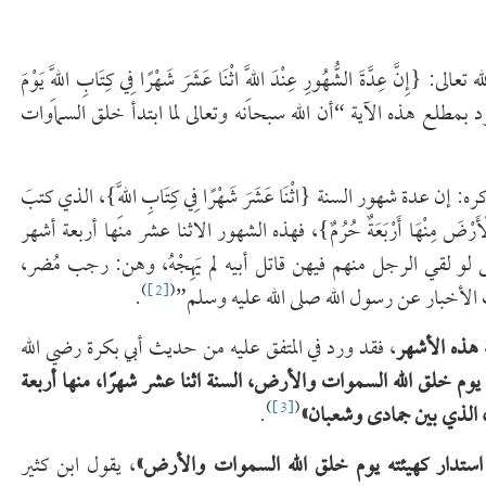
: {إِنَّ عِدَّةَ الشُّهُورِ عِنْدَ اللَّهِ اثْنَا عَشَرَ شَهْرًا فِي كِتَابِ اللَّهِ يَوْمَ
 وَالْأَرْضَ مِنْهَا أَرْبَعَةٌ حُرُمٌ} [التوبة: 36]، والمقصود بمطلع هذه الآية “أن الله سبحانه وتعالى لما ابتدأ خلق السماوات
ول تعالى ذكره: إن عدة شهور السنة {اثْنَا عَشَرَ شَهْرًا فِي كِتَابِ اللَّهِ}، الذي كتبَ
َرْضَ مِنْهَا أَرْبَعَةٌ حُرُمٌ}، فهذه الشهور الاثنا عشر منها أربعة أشهر
 لو لقي الرجل منهم فيهن قاتل أبيه لم يَهِجْهُ، وهن: رجب مُضر،
)
[2]
(
الأخبار عن رسول الله صلى الله عليه وسلم”
.
 هذه الأشهر
، فقد ورد في المتفق عليه من حديث أبي بكرة رضي الله
 يوم خلق الله السموات والأرض، السنة اثنا عشر شهرًا، منها أربعة
)
[3]
(
 الذي بين جمادى وشعبان
»
.
استدار كهيئته يوم خلق الله السموات والأرض
»
، يقول ابن كثير