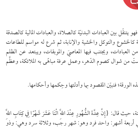
ات؛ فهو يتنقّل بين العبادات البدنيّة كالصلاة، والعبادات المالية كالصدقة
قلبية كالخشوع والتوكل والخشية والإنابة، ثم شرع له مواسم للطاعات
ها من العبادات، ويجتنب فيها المعاصيَ والموبقات، ويبتعد عن الظلم
ستّ من شوال كصوم الدّهر، وعمل عرفة مباهًى به الملائكة، وعظَّم
الورقة؛ فنبيّن المقصود بها وأدلتها وحِكمها وأحكامها.
ِنَّ عِدَّةَ الشُّهُورِ عِنْدَ اللَّهِ اثْنَا عَشَرَ شَهْرًا فِي كِتَابِ اللَّهِ
 السَّمَاوَاتِ وَالْأَرْضَ مِنْهَا أَرْبَعَةٌ حُرُمٌ} [التوبة: 36]، وهي أربعة أشهر: واحد فرد وهو: شهر رجب، وثلاثة سرد وهي: وذو