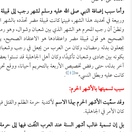
وأما سبب إضافة النبي صلى الله عليه وسلم لشهر رجب إلى قبيلة
وربيعة في تحديد هذا الشهر، فبينما كانت قبيلة مضر تحدّده بالشهر
وتظنّ أن رجب المحرم هو الشهر الذي بين شعبان وشوال، وهو رمضان
يجعلون بدله رمضان، وكان من العرب من يجعل في رجب وشعبان 
بكونه بين جمادى وشعبان تأكيدًا، وكان أهل الجاهلية قد نسئوا 
آخر بدله، حتى رفض تخصيص الأربعة بالتحريم أحيانا، ووقع تحري
)
[8]
(
كانت عليه وبطل النسيء”
.
سبب تسميتها بالأشهر الحرم:
وقد سمِّيت الأشهر الحرم بهذا الاسم
لآكدية حرمة الظلم والقتل فيها
كان الأمر في الجاهلية.
بل إن تسمية غالب أشهر السنة عند العرب التُفت فيها إلى حرمة 