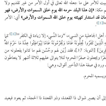
ثبيت للأمر على ما جعله الله تعالى في أول الأمر من غير تقديم ولا
يم مكة:
«
إن هذا البلد حرمه الله يوم خلق السموات والأرض، فهو
مان قد استدار كهيئته يوم خلق الله السموات والأرض
»
أي: الأمر
)
[5]
(
”
.
)
[6]
(
أهل الجاهلية من النسيء، “وما النَّسيء إلا زيادة في الكفر”
كما
َ كَفَرُوا يُحِلُّونَهُ عَامًا وَيُحَرِّمُونَهُ عَامًا لِيُوَاطِئُوا عِدَّةَ مَا حَرَّمَ اللَّهُ
فَيُحِلُّوا مَا حَرَّمَ اللَّهُ زُيِّنَ لَهُمْ سُوءُ أَعْمَالِهِمْ وَاللَّهُ لَا يَهْدِي الْقَوْمَ الْكَافِرِينَ} [التوبة: 37]، فقد زُيّن لهم وحُسِّن لهم ما كانوا يفعلونه من
ًا ويجعلون صفرًا المحرم؛ لئلا يتوالى عليهم ثلاثة أشهر لا يتعاطَون
 ورد في صفة هذا التأخير أقوال، وهي:
ويسميه المحرم.
 إلى أن يصير شوال ذا القعدة، وذو القعدة ذا الحجة، ثم يعود فيعيد