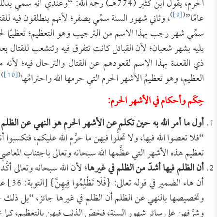
الحرم، يقول ابن كثير (774هـ) رحمه الله: “وعن
)
[9]
(
عامًا”
، وثاني شهور السنة سمِّي بصفر؛ لأنهم ينطلقون فيه لل
سمِّي شهر رجب بهذا الاسم من الترجيب وهو التعظيم؛ تعظيمًا لحر
يليه بشهر شعبان؛ لأن القبائل كانت تتفرق فيه وتتشعب للقتال 
ذي القعدة بهذا الاسم لقعودهم عن القتال والترحال فيه؛ لأنه من
)
[10]
(
العظيم، وهو تعظيمُ الأشهر الحرم التي حرمها الله واحترامُها
.
حِكَم وأحكام في الأشهر الحرم:
أول ما أمر الله به حين تكلم عن الأشهر الحرم هو النهي عن الظلم ف
“فلا تعصوا الله فيها، ولا تحلُّوا فيهن ما حرَّم الله عليكم، فتكسبوا 
تعظيم هذه الأشهر التي عظَّمها الله سبحانه وتعالى باجتناب المعاص
أن الظلم فيها أشدّ من الظلم في غيرها
؛ لأن الله سبحانه وتعالى أكّ
أن هاء 
وتخصيصها بالنهي عن الظلم أن الظلم في غيرها جائز، “بل ذلك حرا
وشرَّفهن على سائر شهور السنة، فخصّ الذنب فيهن بالتعظيم، كما