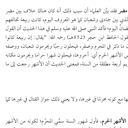
 مضر
فقد بيَّن العلماء أن سبب ذلك أنه كان هناك خلاف بين مضر
 الذي بين جمادى وشعبان كما هو المعروف اليوم، كانت ربيعة تخالفهم
ُ اليوم؛ فأكد النبي صلى الله عليه وسلم في هذا الحديث أن القول
الصحيح هو قول قبيلة مضر واعتقادها هو الاعتقاد الصحيح، يقول الحافظ ابن حجر (852هـ) رحمه الله: “يقال: إن ربيعة كانوا
ما ذكر في المحرم وصفر، فيحلون رجبًا ويحرمون شعبان، ووصفه
بعض الأشهر الحرم أي: أخروها، فيحلون شهرا حراما ويحرمون مكانه
م أربعة مطلقة من السنة، فمعنى الحديث أن الأشهر رجعت إلى ما
 مع كونه محرمًا في غيرها، ولا يعني ذلك جواز القتال في غيرها كما
الأشهر الحرم
، فأول شهور السنة سمِّي المحرَّم؛ لكونه من الأشهر