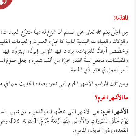
المقدّمة:
مِن أجَلِّ نِعَم الله تعالى على المسلم أن شرَع له دينًا متنوِّع العباد
والزكاة، والعبادات البدنية المالية كالحجّ والعمرة، والعبادات ال
وخصَّص أوقاتًا للقربات، يزداد فيها المؤمن إيمانًا، ويتزوَّد في
والمفسِّقات، فجعل ليلةَ القدر خيرًا من ألف شهر، وجعل صومَ ال
أجر العمل في عشر ذي الحجة.
ومن تلك المواسم الأشهر الحرم التي نحن بصدد الحديث عنها في هذه 
ما الأشهر الحرم؟
الأشهر الحرم:
هي الأشهر التي خصَّها الله بالتحريم من شهور السنة، حيث قال: {إ
يَوْمَ خَلَقَ
القعدة، وذو الحجة، والمحرم.