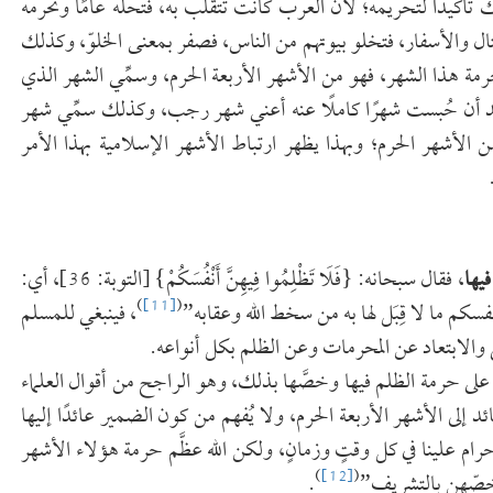
دي أنه سمي بذلك تأكيدًا لتحريمه؛ لأن العرب كانت تتقلب به، فتحله عامًا وتحرمه
قتال والأسفار، فتخلو بيوتهم من الناس، فصفر بمعنى الخلوّ، وكذلك
مة هذا الشهر، فهو من الأشهر الأربعة الحرم، وسمِّي الشهر الذي
بعد أن حُبست شهرًا كاملًا عنه أعني شهر رجب، وكذلك سمِّي شهر
 الأشهر الحرم؛ وبهذا يظهر ارتباط الأشهر الإسلامية بهذا الأمر
يها
، فقال سبحانه: {فَلَا تَظْلِمُوا فِيهِنَّ أَنْفُسَكُمْ} [التوبة: 36]، أي:
)
[11]
(
أنفسكم ما لا قِبَل لها به من سخط الله وعقابه”
، فينبغي للمسلم
ي والابتعاد عن المحرمات وعن الظلم بكل أنواعه.
َد على حرمة الظلم فيها وخصَّها بذلك، وهو الراجح من أقوال العلماء
الضمير في قوله تعالى: {فَلَا تَظْلِمُوا فِيهِنَّ} [التوبة: 36] عائد إلى الأشهر الأربعة الحرم، ولا يُفهم من كون الضمير عائدًا إليها
م علينا في كل وقتٍ وزمانٍ، ولكن الله عظَّم حرمة هؤلاء الأشهر
)
[12]
(
 خصّهن بالتشريف”
.