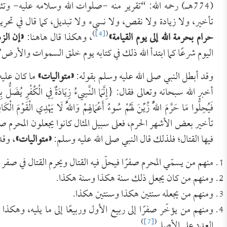
(774هـ) رحمه الله: “تقرير منه -صلوات الله وسلامه عليه- وت
تأخير، ولا زيادة ولا نقص، ولا نسيء ولا تبديل، كما قال في تحر
)
[4]
(
حرام بحرمة الله إلى يوم القيامة
»
، وهكذا قال هاهنا:
«
إن الز
اليوم شرعًا كما ابتدأ الله ذلك في كتابه يوم خلق السموات والأرض
وقد أبطل النبي صلى الله عليه وسلم بقوله:
«
متواليات
»
ما كان عليه 
أخبر الله سبحانه وتعالى فقال: {إِنَّمَا النَّسِيءُ زِيَادَةٌ فِي الْكُفْرِ يُضَلُّ بِهِ الَّذِين
تأخير بعض الأشهر الحرم، فعلى سبيل المثال كانوا يجعلون المحرم صفر
فيها القتال؛ فلذلك قال النبي صلى الله عليه وسلم:
«
متواليات
»
، وقد
منهم من يسمّي المحرم صفرًا فيحلّ فيه القتال ويحرم القتال في صفر 
ومنهم من كان يجعل ذلك سنة هكذا وسنة هكذا.
ومنهم من يجعله سنتين هكذا وسنتين هكذا.
ومنهم من يؤخّر صفرًا إلى ربيع الأول وربيعًا إلى ما يليه، وهكذا
)
[7]
(
العدد على الأصل
.