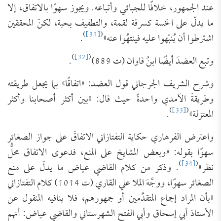
عند الجمهور، خلافًا للجبائي وأتباعه. ويجوز سهوًا بالاتفاق، إلا
ما يدلّ على الخسة كسرقة لقمة، والتطفيف بحبة، لكنّ المحققين
)
[31]
(
اشترطوا أن يُنبّهوا عليه فينتهُوا عنه»
.
)
[32]
(
وتبع العضدَ أيضًا ابنُ قاوان (ت 889)
.
وشرح الشريف الجرجاني قول العضد: «اتفاقًا» بما يجعل طريقته
وطريقةَ الآمدي واحدةً حيث قال: «بين أكثر أصحابنا وأكثر
)
[33]
(
المعتزلة»
.
واعترض الفرهاري حكاية التفتازاني الاتفاقَ على جواز الصغائر
سهوًا بقوله: «وبعض المشايخ على المنع، فدعوى الاتفاق محلُّ
)
[34]
(
نظر»
. وذكر من كلام القاضي عياض ما يدلّ على منع
الصغائر سهوًا، ووجَّهَ الملا علي القاري (ت 1014) كلام التفتازاني
«بأن المراد إجماع المتقدِّمين أو جمهورهم، فلا ينافيه المنقول عن
الأستاذ أبي إسحاق وأبي الفتح الشهرستاني والقاضي عياض: أنهم