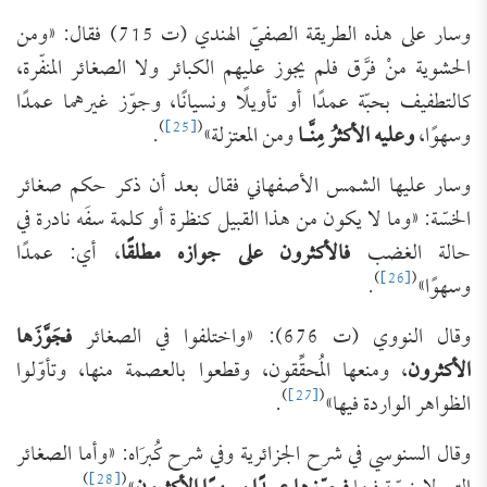
وسار على هذه الطريقة الصفيّ الهندي (ت 715) فقال: «ومن
الحشوية منْ فرَّق فلم يجوز عليهم الكبائر ولا الصغائر المنفّرة،
كالتطفيف بحبّة عمدًا أو تأويلًا ونسيانًا، وجوّز غيرهما عمدًا
)
[25]
(
وسهوًا،
وعليه الأكثرُ مِنَّـا
ومن المعتزلة»
.
وسار عليها الشمس الأصفهاني فقال بعد أن ذكر حكم صغائر
الخسّة: «وما لا يكون من هذا القبيل كنظرة أو كلمة سفَه نادرة في
حالة الغضب
فالأكثرون على جوازه مطلقًا
، أي: عمدًا
)
[26]
(
وسهوًا»
.
وقال النووي (ت 676): «واختلفوا في الصغائر
فجَوَّزَها
الأكثرون
، ومنعها المُحقِّقون، وقطعوا بالعصمة منها، وتأوّلوا
)
[27]
(
الظواهر الواردة فيها»
.
وقال السنوسي في شرح الجزائرية وفي شرح كُبرَاه: «وأما الصغائر
)
[28]
(