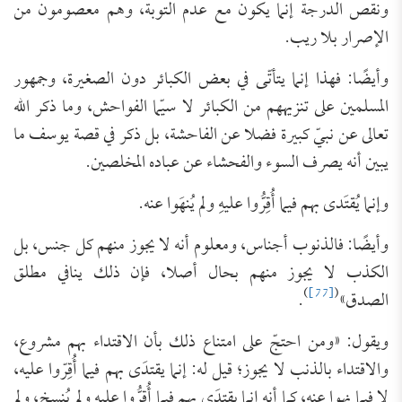
ونقص الدرجة إنما يكون مع عدم التوبة، وهم معصومون من
الإصرار بلا ريب.
وأيضًا: فهذا إنما يتأتّى ‌في ‌بعض ‌الكبائر ‌دون الصغيرة، وجمهور
المسلمين على تنزيههم من الكبائر لا سيّما الفواحش، وما ذكر الله
تعالى عن نبيّ كبيرة فضلا عن الفاحشة، بل ذكر في قصة يوسف ما
يبين أنه يصرف السوء والفحشاء عن عباده المخلصين.
وإنما يُقتَدى بهم فيما أُقِرُّوا عليهِ ولم يُنهَوا عنه.
وأيضًا: فالذنوب أجناس، ومعلوم أنه لا يجوز منهم كل جنس، بل
الكذب لا يجوز منهم بحال أصلا، فإن ذلك ينافي مطلق
)
[77]
(
الصدق»
.
ويقول: «ومن احتجّ على امتناع ذلك بأن ‌الاقتداء ‌بهم ‌مشروع،
والاقتداء بالذنب لا يجوز؛ قيل له: إنما يقتدَى بهم فيما أُقِرّوا عليه،
لا فيما نهوا عنه، كما أنه إنما يقتدَى بهم فيما أُقرُّوا عليه ولم يُنسخ، ولم