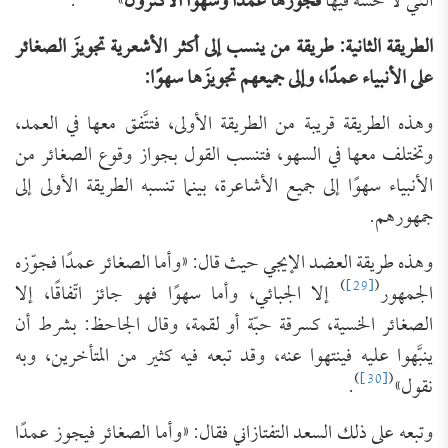
التي لا خسّة فيها
فجوّزها عمدًا وسهوًا الأكثرون
»
.
الطريقة الثانية: طريقة من ينسب إلى أكثر الأشعرية تجويزَ الصغائر
على الأنبياء عمدًا، وإلى جميعهم تجويزَها سهوًا:
وهذه الطريقة قريبة من الطريقة الأولى، فتتَّفق معها في العمد،
وتختلف معها في السهو، فتنسب القول بجواز وقوع الصغائر من
الأنبياء سهوًا إلى جميع الأشاعرة، بينما تنسبه الطريقة الأولى إلى
جمهورهم.
وهذه طريقة العضد الإيجي حيث قال: «وأما الصغائر عمدًا فجوّزه
)
[29]
(
الجمهور
إلا الجبائي، وأما سهوًا فهو جائز اتّفاقًا، إلا
الصغائر الخسية، كسرقة حبّة أو لقمة، وقال الجاحظ: بشرط أن
ينبَّهوا عليه فينتهوا عنه، وقد تبعه فيه كثير من المتأخرين، وبه
)
[30]
(
نقول»
.
وتبعه على ذلك السعد التفتازاني فقال: «وأما الصغائر فيجوز عمدًا