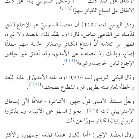
الاتِّفاق على ضدِّ ذلك
، وحكى السنوسيُّ بناءً على ذلك
)
[12]
(
الاتفاقَ على امتناع الكبائر سهوًا
.
وذكر اليوسي (ت 1102) أن معتمدَ السنوسيّ هو الإجماع الذي
قدّمناه عن القاضي عياض، قال: «ولم يقيِّد ذلك بالعمد ولا غيره،
فظهر من كلامه أنَّ امتناع الكبائر وصغائر الخسة منهم مطلقًا
إجماع، وبذلك ردّ المصنف على الآمدي، وقد أطلق غير عياض
)
[13]
(
الإجماع كابن الحاجب وغيره»
.
وقال البكي التونسي (ت 916): «وما نقله الآمديّ في غاية البُعد
)
[14]
(
والخطأ؛ لمعارضته لطريق غيره المقطوع بصحَّتها»
.
ولعلَّ مستندَ الآمدي قولُ جمهور الأشاعرة -خلافًا لأبي إسحاق
الإسفراييني (ت 418)- بجواز السهو على الأنبياء، ولم يذكروا
خروجَ إتيان الكبائر سهوًا عن ذلك.
وقال العضُد الإيجي: «أما الكبائر عمدًا فمَنَعَه الجمهور، والأكثر