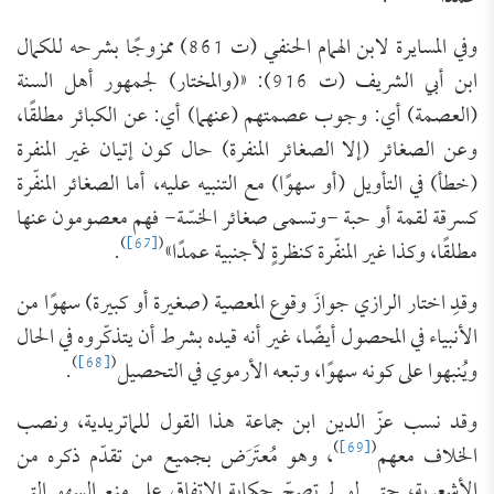
وفي المسايرة لابن الهمام الحنفي (ت 861) ممزوجًا بشرحه للكمال
ابن أبي الشريف (ت 916): «(والمختار) لجمهور أهل السنة
(العصمة) أي: وجوب عصمتهم (عنهما) أي: عن الكبائر مطلقًا،
وعن الصغائر (إلا الصغائر المنفرة) حال كون إتيان غير المنفرة
(خطأ) في التأويل (أو سهوًا) مع التنبيه عليه، أما الصغائر المنفّرة
كسرقة لقمة أو حبة -وتسمى صغائر الخسّة- فهم معصومون عنها
)
[67]
(
مطلقًا، وكذا غير المنفّرة كنظرةٍ لأجنبية عمدًا»
.
وقدِ اختار الرازي جوازَ وقوع المعصية (صغيرة أو كبيرة) سهوًا من
الأنبياء في المحصول أيضًا، غير أنه قيده بشرط أن يتذكّروه في الحال
)
[68]
(
ويُنبهوا على كونه سهوًا، وتبعه الأرموي في التحصيل
.
وقد نسب عزّ الدين ابن جماعة هذا القول للماتريدية، ونصب
)
[69]
(
الخلاف معهم
، وهو مُعتَرَض بجميع من تقدّم ذكره من
الأشعرية، حتى لو لم تصحّ حكاية الاتفاق على منع السهو التي