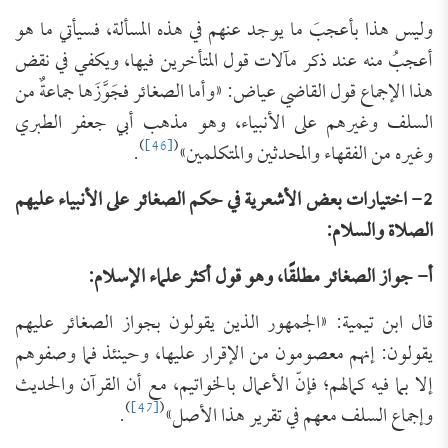
وليس هذا بأعجبَ ما يوجد عنهم في هذه المسألة، فسيأتي ما هو
أعجبُ منه عند ذكر مآلات قول المتأخرين فيها، ويكفي في نقض
هذا الإجماع قول القاضي عياض: «وأما الصغائر فجَوَّزَها جماعةٌ من
السلف وغيرهم على الأنبياء، وهو مذهب أبي جعفر ‌الطبري
)
[46]
(
وغيره من الفقهاء والمحدثين والمتكلمين»
.
2- اختيارات بعض الأشعرية في حكم الصغائر على الأنبياء عليهم
الصلاة والسلام:
أ- جواز الصغائر مطلقًا، وهو قول أكثر علماء الإسلام:
قال ابن تيمية: «الجمهور الذين يقولون ‌بجواز ‌الصغائر عليهم
يقولون: إنهم معصومون من الإقرار عليها، وحينئذ فما وصفوهم
إلا بما فيه كمالهم؛ فإنّ الأعمال بالخواتيم، مع أن القرآن والحديث
)
[47]
(
وإجماع السلف معهم في تقرير هذا الأصل»
.