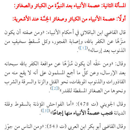
المسألة الثانية: عصمة الأنبياء بعد النبوَّة من الكبائر والصغائر:
أولًا: عصمة الأنبياء من الكبائر وصغائر الخِسَّة عند الأشعرية:
قال القاضي ابن الباقلاني في أحكام الأنبياء: «ومن صفته أن يكون
منزّهًا عن الكفر بالله، وإصابة الفجور، وكل مُسقطٍ سخيفٍ من
)
[1]
(
الذنوب بعد إرساله»
.
وقال: «ومن حَقّه أن يكون مُنزّهًا عن مواقعة الكفر بالله سبحانه
بعد الإرسال، وعن كلِّ ما أجمع المسلمون على أنه لا يقع منه من
القاذورات والذنوب الموبقات، نحو القتل والزنا والسرقة والشرب
)
[2]
(
ونحوها من الصغائر المسقطة للقدر»
.
وقال الجويني (ت 478): «أما الفواحش المؤذنة بالسقوط وقلة
)
[3]
(
الديانة
فتجب عصمةُ الأنبياء منها إجماعًا
»
.
وقال القاضي أبو بكر ابن العربي (ت 543): «ومن الناس من جوّز