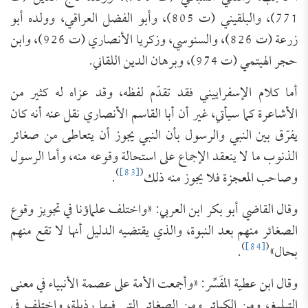
771)، والبلقيني (ت 805)، وأبو الفضل العراقي، وولده أبو
زرعة (ت 826)، والسنوسي، وزكريا الأنصاري (ت 926)، وابن
حجر الهيتمي (ت 974)، وبرهان الدين اللقاني.
أما كلام الإسفراييني فقد تقدّم لفظه، وقد عزاه له كثير من
الأشاعرة كما سيأتي، غير أن أبا القاسم الأنصاري نقل عنه أنه كان
يفرّق بين النبي والرسول بأن النبي يجوز أن يتعاطى من صغائر
الذنوب ما لا ينعقد الإجماع على استحالة وقوعه منه، وأما الرسول
)
[83]
(
وصاحب المعجزة فلا يجوز منه ذلك
.
وقال القاضي أبو بكر ابن العربي: «واختلف علماؤنا في تجويز وقوع
الصغائر منهم بعد النبوة، والذي يقتضيه الدليل أنها لا تقع منهم
)
[84]
(
بحال»
.
وقال ابن عطية المفَسِّر: «وأجمعت الأمة على عصمة الأنبياء في معنى
التبليغ، ومن الكبائر ومن الصغائر التي فيها رذيلة، واختلف في