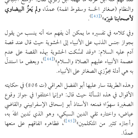
فقد فهم منه ابن عرفة ما فهمه ابن زكري فقال: «ومنع الجُبَّائي
والنظام (صغائر الخسة وسقوط الهمة) عمدًا،
ولم يَعزُ البيضاوي
)
[43]
(
لأصحابنا غيرَه
»
.
وفي كلامه في تفسيره ما يمكن أن يفهم منه أنه ينسب من يقول
بجواز جنس الذنب على الأنبياء إلى الحشوية حيث قال عند قصة
آدم عليه السلام: «وقد تمسَّكت ‌الحشوية بهذه القصة على عدم
)
[44]
(
عصمة الأنبياء عليهم الصلاة والسلام»
، وبعض ما استدلّ
به هي أدلة مجوِّزي الصغائر على الأنبياء.
وهذه الطريقة سار عليها أبو الفضل العراقي (ت 806) في حكايته
الأقوال في هذه المسألة حيث قال: «وإنما اختلفوا في جواز وقوع
الصغيرة سهوًا؛ فمنعه الأستاذ أبو إسحاق الإسفراييني والقاضي
عياض، واختاره تقي الدين السبكي، وهو الذي نَدين اللهَ به،
)
[45]
(
وأجازه كثير من المتكلمين»
، فظاهره اتفاقهم على منعها
عمدًا.