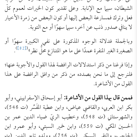
الشيطان، سيما مع الإنابة. وعلى تقدير كون الخيرات لعموم كلّ
فعل وترك فمسارعة البعض إليها أو كون البعض من زمرة الأخيار
لا ينافي صدور ذنب عن آخر، سيما سهوًا أو مع التوبة.
وبالجملة فدلالة الوجوه المذكورة على نفي الكبيرة سهوًا أو
)
[82]
(
الصغيرة الغير المنفرة عمدًا على ما هو المتنازع محلُّ نظر»
.
وإذا فرغنا من ذكر استدلالات الرافضة لهذا القول والأجوبة عنها؛
فلنرجع إلى ما نحن بصدده من ذكر من وافق الرافضة على هذا
القول من الأشاعرة.
فممن قال بهذا القول من الأشاعرة:
أبو إسحاق الإسفراييني، وأبو
بكر ابن العربي، والقاضي عياض، وابن عطية المفَسِّر (ت 546)،
والشهرستاني (ت 548)، وخطيب الريّ ضياء الدين عمر بن
الحسين المكي (ت 559)، وابن خمير السبتي، وأبو عمرو ابن
الحاجب، والتقي السبكي (ت 756)، وولده تاج الدين (ت