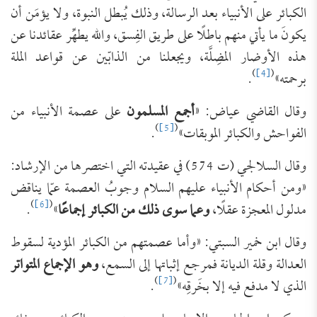
الكبائر على الأنبياء بعد الرسالة، وذلك يُبطل النبوة، ولا يؤمَن أن
يكونَ ما يأتي منهم باطلًا على طريق الفِسق، والله يطهِّر عقائدنا عن
هذه الأوضار المضِلَّة، ويجعلنا من الذابّين عن قواعد الملة
)
[4]
(
برحمته»
.
وقال القاضي عياض: «
أجمع المسلمون
على عصمة الأنبياء من
)
[5]
(
الفواحش والكبائر الموبقات»
.
وقال السلالجي (ت 574) في عقيدته التي اختصرها من الإرشاد:
«ومن أحكام الأنبياء عليهم السلام وجوبُ العصمة عمّا يناقض
)
[6]
(
مدلول المعجزة عقلًا،
وعما سوى ذلك من الكبائر إجماعًا
»
.
وقال ابن خمير السبتي: «وأما عصمتهم من الكبائر المؤدية لسقوط
العدالة وقلة الديانة فمرجع إثباتها إلى السمع،
وهو الإجماع المتواتر
)
[7]
(
الذي لا مدفع فيه إلا بخَرقِه»
.