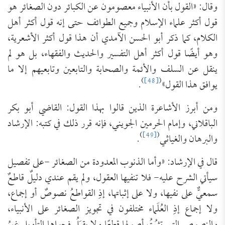
وقال: «القول بأن الأنبياء معصومون عن الكبائر دون الصغائر هو
قول أكثر علماء الإسلام وجميع الطوائف حتى إنه قول أكثر أهل
الكلام، كما ذكر أبو الحسن الآمدي أن هذا قول أكثر الأشعرية،
وهو أيضًا قول أكثر أهل التفسير والحديث والفقهاء، بل هو لم
ينقل عن السلف والأئمة والصحابة والتابعين وتابعيهم إلا ما
)
[48]
(
يوافق هذا القول»
.
ومن أبرز الأشاعرة الذين قالوا بهذا القول: القاضي أبو بكر
الباقلاني، وإمام الحرمين الجويني، فإنه قرر ذلك في كتبه: الإرشاد
)
[49]
(
والبرهان والغياثي
.
قال في الإرشاد: «وأما الذنوب المعدودة من الصغائر -على تفصيل
سيأتي الشرح عليه- فلا تنفيها العقول، ولم يقم عندي دليلٌ قاطعٌ
سمعيٌّ على نفيها، ولا على إثباتها، إذِ القواطعُ نصوصٌ أو إجماع،
ولا إجماع إذِ العُلَماء مختلفون في تجويز الصغائر على الأنبياء،