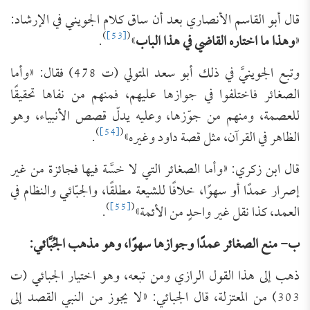
قال أبو القاسم الأنصاري بعد أن ساق كلام الجويني في الإرشاد:
)
[53]
(
«
وهذا ما اختاره القاضي في هذا الباب
»
.
وتبع الجوينيَّ في ذلك أبو سعد المتولي (ت 478) فقال: «وأما
الصغائر فاختلفوا في جوازها عليهم، فمنهم من نفاها تحقيقًا
للعصمة، ومنهم من جوّزها، وعليه يدلّ قصص الأنبياء، وهو
)
[54]
(
الظاهر في القرآن، مثل قصة داود وغيره»
.
قال ابن زكري: «وأما الصغائر التي لا خسَّة فيها فجائزة من غير
إصرار عمدًا أو سهوًا، خلافًا للشيعة مطلقًا، والجبّائي والنظام في
)
[55]
(
العمد، كذا نقل غير واحدٍ من الأئمة»
.
ب- منع الصغائر عمدًا وجوازها سهوًا، وهو مذهب الجُبَّائي:
ذهب إلى هذا القول الرازي ومن تبعه، وهو اختيار الجبائي (ت
303) من المعتزلة، قال الجبائي: «لا يجوز من النبي القصد إلى