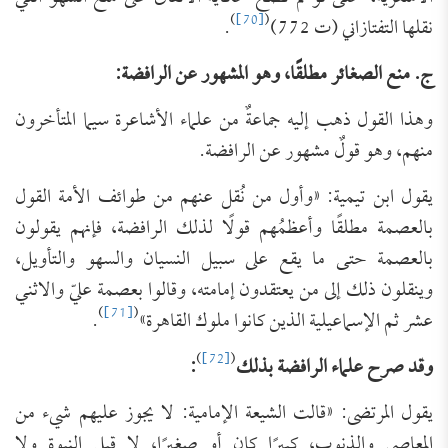
)
[70]
(
نقلها التفتازاني (ت 772)
.
ج. منع الصغائر مطلقًا، وهو المشهور عن الرافضة:
وهذا القول ذهب إليه جماعةٌ من علماء الأشاعرة سيما المتأخرون
منهم، وهو قولٌ مشهور عن الرافضة.
يقول ابن تيمية: «وأول من نُقل عنهم من طوائف الأمة القول
بالعصمة مطلقًا وأعظمُهم قولًا لذلك الرافضة، فإنهم يقولون
بالعصمة حتى ما يقع على سبيل النسيان والسهو والتأويل،
وينقلون ذلك إلى من يعتقدون إمامته، وقالوا بعصمة عليّ والاثني
)
[71]
(
عشر ثم الإسماعيلية الذين كانوا ملوك القاهرة»
.
)
[72]
(
وقد صرح علماء الرافضة بذلك
:
يقول المرتضى: «قالت الشيعة الإمامية: لا يجوز عليهم شيء من
المعاصي والذنوب، كبيرًا كان أو صغيرًا، لا قبل النبوة ولا