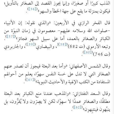
الذنب كبيرًا أو صغيرًا، وإنما يجوز القصد إلى الصغائر بالتأويل؛
)
[56]
(
فيكون بمنزلة ما يقع على جهة الخطأ والسهو»
.
قال الفخر الرازي في الأربعين: «والذي نقوله: إن الأنبياء
-صلوات الله وسلامه عليهم- معصومون في زمان النبوّة من
)
[57]
(
الكبائر والصغائر بالعمد، أما على سبيل السهو فجائز»
.
)
[59]
(
(
[58]
(
وتبعه الأرموي (ت 682)
، والبيضاوي
، والجاربردي
)
[60]
(
(ت 746)
.
وقال الشمس الأصفهاني: «وأما بعد البعثة فيجوز أن تصدر عنهم
الصغائر التي لا تدل على خسة النفس سهوًا، يعلم من أحوالهم
)
[61]
(
المستفادة من الكتب الإلهية والأحاديث النبوية»
.
وقال السعد التفتازاني: «والمذهب عندنا منع الكبائر بعد البعثة
مطلقًا، والصغائر عمدًا لا سهوًا، لكن لا يصِرّون ولا يُقرُّون، بل
)
[62]
(
ينبَّهون فينتبِهون»
.