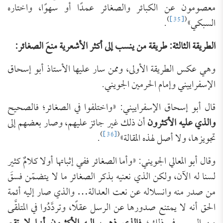
معصومون عن الكبائر والصغائر عمدًا أو سهوًا، واختاره
)
[35]
(
السبكي»
.
الطريقة الثالثة: طريقة من ينسب إلى أكثر الأشعرية منعَ الصغائر:
وهي عكس الطريقة الأولى، وممن سار عليها الأستاذ أبو إسحاق
الإسفراييني وإمام الحرمين الجويني.
قال أبو إسحاق الإسفراييني: «واختلفوا في الصغائر؛ فالصحيح
والذي عليه الأكثرون
أن ذلك غير جائز عليهم، وصار بعضهم إلى
)
[36]
(
تجويزها، ولا أصل لهذه المقالة»
.
وقال أبو المعالي الجويني: «وأما الصغائر ففي إثباتها أولا كلامٌ كثير
لسنا له الآن، ولكن الذي نعنيه بذكر الصغائر ما لا يتضمّن فسقَ
من صدر منه وانسلاله عن نعت العدالة… والذي صار إليه أئمة
الحق أنه لا يمتنع صدورها عن الرسل عقلًا، وتردَّدُوا في المتلقَّى