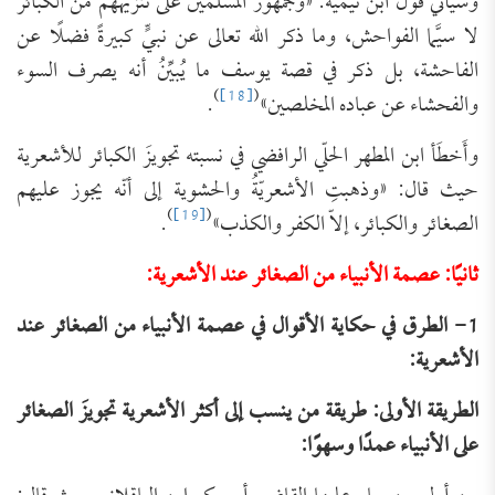
وسيأتي قول ابن تيمية: «وجمهور المسلمين على تنزيههم من الكبائر
لا سيَّما الفواحش، وما ذكر الله تعالى عن نبيٍّ كبيرةً فضلًا عن
الفاحشة، بل ذكر في قصة يوسف ما يُبيِّنُ أنه يصرف السوء
)
[18]
(
والفحشاء عن عباده المخلصين»
.
وأَخطَأ ابن المطهر الحلّي الرافضي في نسبته تجويزَ الكبائر للأشعرية
حيث قال: «وذهبتِ الأشعريّةُ والحشوية إلى أنّه يجوز عليهم
)
[19]
(
الصغائر والكبائر، إلاّ الكفر والكذب»
.
ثانيًا: عصمة الأنبياء من الصغائر عند الأشعرية:
1- الطرق في حكاية الأقوال في عصمة الأنبياء من الصغائر عند
الأشعرية:
الطريقة الأولى: طريقة من ينسب إلى أكثر الأشعرية تجويزَ الصغائر
على الأنبياء عمدًا وسهوًا: