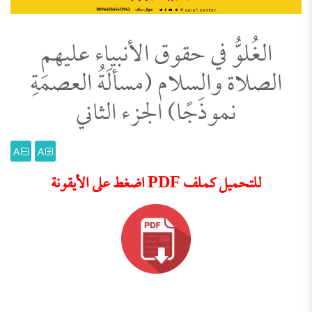
الغُلوُّ في حقوق الأنبياء عليهم
الصلاة والسلام (مسألَةُ العصمَةِ
نموذَجًا) الجزء الثاني
A
A
للتحميل كملف PDF اضغط على الأيقونة