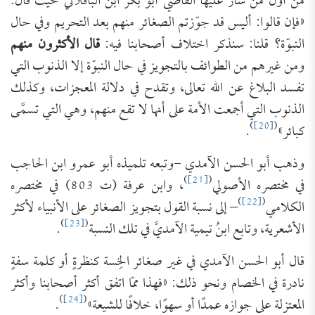
من أول من سار عليها القاضي أبو بكر ابن الباقلاني حيث قال:
«فإن قالوا: أليس قد جوّزتم الصغائر منهم بعد التحريم وفي حال
النبوّة؟ قلنا: سنذكر اختلاف أصحابنا فيه:
قال الأكثرون منهم
ومن غيرهم من الطوائف بالتجويز في حال النبوّة إلا الذنوب التي
تفسد البلاغ عن الله تعالى، وتقدح في دلالة المعجزات، وكذلك
الذنوب التي أجمعت الأمة على أنها لا تقع منهم، وهي التي تسمَّى
)
[20]
(
كبائر»
.
وذهب أبو الحسن الآمدي -وتبعه تلميذه أبو عمرو ابن الحاجب
)
[21]
(
في مختصره الأصولي
، وابن عرفة (ت 803) في مختصره
)
[22]
(
الكلامي
– إلى نسبة القول بتجويز الصغائر على الأنبياء لأكثر
)
[23]
(
الأشعرية، وتابع ابنُ تيمية الآمديَّ في تلك النسبة
.
قال أبو الحسن الآمدي في غير صغائر الخِسة كنظرةٍ أو كلمة سفةٍ
نادرة في الخصام ونحو ذلك: «فهذا ممّا اتفق أكثر أصحابنا وأكثر
)
[24]
(
المعتزلة على جوازه عمدًا أو سهوًا، خلافًا للشيعة»
.