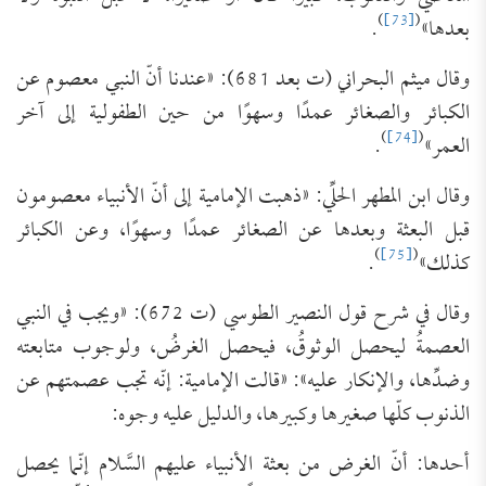
)
[73]
(
بعدها»
.
وقال ميثم البحراني (ت بعد 681): «عندنا أنّ النبي معصوم عن
الكبائر والصغائر عمدًا وسهوًا من حين الطفولية إلى آخر
)
[74]
(
العمر»
.
وقال ابن المطهر الحلِّي: «ذهبت الإمامية إلى أنّ الأنبياء معصومون
قبل البعثة وبعدها عن الصغائر عمدًا وسهوًا، وعن الكبائر
)
[75]
(
كذلك»
.
وقال في شرح قول النصير الطوسي (ت 672): «ويجب في النبي
العصمةُ ليحصل الوثوقُ، فيحصل الغرضُ، ولوجوب متابعته
وضدِّها، والإنكار عليه»: «قالت الإمامية: إنّه تجب عصمتهم عن
الذنوب كلّها صغيرها وكبيرها، والدليل عليه وجوه:
أحدها: أنّ الغرض من بعثة الأنبياء عليهم السَّلام إنّما يحصل