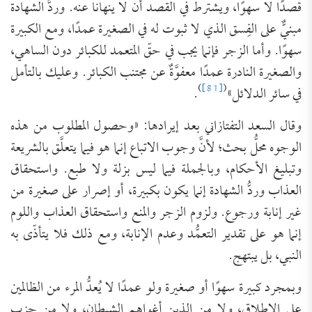
قصدًا لا سهوًا، ويشترط في القصد أن لا ينهانا عنه. وردُّ الشهادة
مبنيٌّ على الفِسق الذي لا ثبوت له في الصغيرة عمدًا، ومع الكبيرة
سهوًا. وأما الزجر فإنما يجب في حقّ المتعمد للكبائر دون الساهي،
والصغيرة النادرة عمدًا معفوَّةٌ عن مجتنب الكبائر. وعليك بالتأمل
)
[81]
(
في سائر الدلائل»
.
وقال السعد التفتازاني بعد إيرادها: «وحصول المطلوب من هذه
الوجوه محلُّ بحث؛ لأنَّ وجوب الاتباع إنما هو فيما يتعلَّق بالشريعة
وتبليغ الأحكام، وبالجملة فيما ليس بزلة ولا طبع. واستحقاق
العذاب وردُّ الشهادة إنما يكون بكبيرة، أو إصرار على صغيرة من
غير إنابة ورجوع. ولزوم الزجر والمنع واستحقاق العذاب واللوم
إنما هو على تقدير التعمُّد وعدم الإنابة، ومع ذلك فلا يتأذّى به
النبي، بل يبتهج.
وبمجرد كبيرة سهوًا أو صغيرة ولو عمدًا لا يُعدُّ المرء من الظالمين
على الإطلاق، ولا من الذين أغواهم الشيطان، ولا من حزب