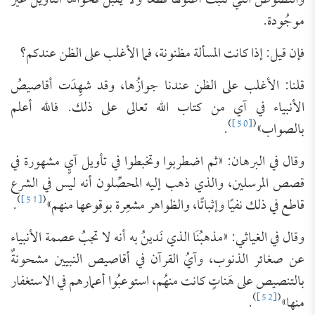
والنصوص التي تثبُتُ أصولها قطعًا ولا يقبَلُ فحواها التأويل غيرُ
موجُودة.
فإن قيل: إذا كانت المسألة مظنونة، فما الأغلب على الظن عندكم؟
قلنا: الأغلب على الظن عندنا جوازُها، وقد شهِدَت أقاصيصُ
الأنبياء في آي من كتاب الله تعالى على ذلك. فالله أعلم
)
[50]
(
بالصواب»
.
وقال في البرهان: «ثم اضطربوا وتخبطوا في تأويل آيٍ مشهورة في
قصص المرسلين، والذي ذهب إليه المحصِّلون أنه ليس في الشرع
)
[51]
(
قاطع في ذلك نفيًا وإثباتًا، والظواهر مشعِرة بوقوعها منهم»
.
وقال في الغياثي: «مذهبُنَا الذي نَدينُ به أنه لا تجبُ عصمة الأنبياء
عن ‌صغائر الذنوب، وآيُ القرآن في أقاصيص النبيين مشحونةٌ
بالتنصيص على هَناتٍ كانت منهُم، استوعبُوا أعمارهم في الاستغفار
)
[52]
(
منها»
.