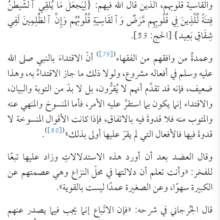
والقاسية قلوبهم، الذين قال الله فيهم: {لِيَجعَلَ ‌مَا ‌يُلقِي ‌ٱلشَّيطَٰنُ
فِتنَةً لِّلَّذِينَ فِي قُلُوبِهِم مَّرَضٌ وَٱلقَاسِيَةِ قُلُوبُهُم وَإِنَّ ٱلظَّٰلِمِينَ لَفِي
شِقَاقِ بَعِيد} [الحج: 53].
)
[79]
(
وعمدةُ من وافقهم من الفقهاء
أنّ الاقتداءَ بالنبي صلى الله
عليه وسلم في أفعاله مشروع، ولولا ذلك ما جاز الاقتداءُ به، وهذا
ضعيف، فإنه قد تقدَّم أنهم لا يُقرُّون، بل لا بدّ من التوبة والبيان،
والاقتداء إنما يكون بما استقرَّ عليه الأمر، فأما المنسوخ والمنهي عنه
والمتوب منه فلا قدوةَ فيه بالاتفاق، فإذا كانت الأقوال المنسوخة لا
)
[80]
(
قدوةَ فيها فالأفعال التي لم يقرّ عليها أولى بذلك»
.
وقال العضد بعد أن أورد هذه الاستدلالاتِ وزاد عليها تبعًا
للفخر: «وأنت تعلم أن دلالتها في محلّ النزاع وهي عصمتهم عن
الكبيرة سهوًا، وعن الصغيرة عمدًا ليست بالقوية».
قال الجُرجاني في شرحه: «فإن الاتّباع إنما يجب فيما يصدر عنهم