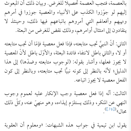
بالعصمة، فتجب العصمة تحصيلًا للغرض. وبيان ذلك أنّ المبعوث
إليهم لو جوّزوا الكذب على الأنبياء والمعصية جوزوا في أمرهم
ونهيهم وأفعالهم التي أمروهم باتباعهم فيها ذلك، وحينئذ لا
ينقادون إلى امتثال أوامرهم، وذلك نقض للغرض من البعثة.
الثاني: أنّ النبيَّ تجب متابعته، فإذا فعل معصية فإمّا أن تجب متابعته
أو لا، والثاني باطل لانتفاء فائدة البعثة، والأوّل باطل لأنّ المعصية
لا يجوز فعلها، وأشار بقوله: (لوجوب متابعته وضدّها) إلى هذا
الدليل؛ لأنّه بالنظر إلى كونه نبيًّا تجب متابعته، وبالنظر إلى كون
الفعل معصية لا يجوز اتباعه.
الثالث: أنّه إذا فعل معصية وجب الإنكار عليه لعموم وجوب
النهي عن المنكر، وذلك يستلزم إيذاءه، وهو منهيّ عنه، وكلّ ذلك
)
[76]
(
محال»
.
يقول ابن تيمية في جواب هذه الشبهات: «ومعلوم أن العقوبة