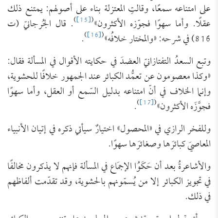
على امتناعه سمعًا، وقالتِ المعتزلة بناء على أصولهم: يمتنع ذلك
)
[15]
(
عقلًا. وأما سهوًا فجوّزه الأكثرون»
. قال الجُرجانيّ (ت
)
[16]
(
816) في شرحه: «والمختار خلافُه»
.
وتبع السعدُ التفتازانيّ العضدَ في حكايته الأقوال في المسألة فقال:
«وكذا معصومون عن تعمُّد الكبائر عند الجمهور خلافًا للحشوية،
وإنما الخلاف في أنّ امتناعه بدليل السّمع أو العقل، وأما سهوًا
)
[17]
(
فجوَّزَه الأكثرون»
.
وللفخر الرازي في «المحصول» اختيارٌ سيأتي ذكره في إتيان الأنبياء
المعاصيَ كبائرَها وصغائرَها سهوًا.
والأشاعرةُ بعد أن حَكَوُا الإجمَاع في المسألة فإنهم لا يذكرون مخالفًا
في تجويز الكبائر إلا من يُسمّونهم بالحشوية، وقد تقدّمت ألفاظهم
في ذلك.