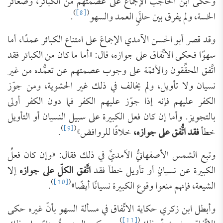
وحكى ابن الحاجب الإجماع على عصمتهم من الكبائر، وصغائر
)
[8]
(
‌الخسة، ولم يفرق بين حالَيِ العمد والسهو
.
وقد قصر أبو الحسن الآمدي الإجماعَ على امتناع الكبائر عمدًا، أما
سهوًا فحكى الاتِّفاق على جوازه، قال: «أما ما كان من الكبائر فقد
اتَّفق المحقِّقون والأئمّة على وجوب عصمتهم عن تعمُّده من غير
نسيان ولا تأويل، ولم يخالف في ذلك غير الحشوية، ومن جوّز
الكفر عليهم فإنه إذا جوّز عليهم الكفر فما دون الكفر أولى
بالتجويز. وأما إن كان فعل الكبيرة على سبيل النسيان أو التأويل
)
[9]
(
خطأ
فقد اتُّفق على جوازه،
خلافًا للروافض»
.
وتبع الشمس الأصفهانيُّ الآمديَّ في ذلك فقال: «وإن كان فعلُ
الكبيرة عن نسيانٍ أو تأويل خطأ فقد
اتَّفق الكلّ على جوازه
إلا
)
[10]
(
الشيعة، فإنهم منعوا وقوع الكبيرة نسيانًا أيضًا»
.
وأبطل ابن زكري حكاية الاتِّفاق في مسألة السهو بأنّ غيره حكى
)
[11]
(