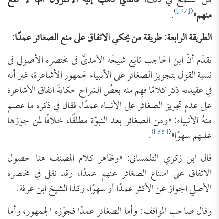
من السمع في ذلك؛
فالذي ذهب إليه الأكثرون أنها لا تقع
)
[37]
(
منهم
»
.
الطريقة الرابعة: طريقة من يحكي الاتفاق على منع الصغائر عمدًا:
تقدّم أنّ ابن الحاجب تابَع شيخَه الآمديَّ في مختصره الأصولي في
نسبة القول بتجويز الصغائر على الأنبياء لجمهور الأشاعرة، غير أنه
في عقيدته ذكر كلامًا فهِم منه بعضُ الشراح حكايةَ اتفاق الأشاعرة
على عدم تجويز الصغائر على الأنبياء عمدًا، فقال في ذكره ما عصم
منهُ الأنبياء: «ومن الصغائر بعد النبوّة مطلقًا، خلافًا لمن جوزها
)
[38]
(
عليهم سهوًا»
.
قال ابن زكري التلمساني: «وظاهر كلام المصنف هنا حصول
الاتفاق على امتناع الصغائر عنهم عمدًا، وقد نقل في مختصره
الأصلي الجواز عن الأكثر عمدًا أو سهوًا، وكذا الشيخ ابن عرفة.
وقال صاحب المواقف: وأما الصغائر عمدًا فجوّزه الجمهور، وأما