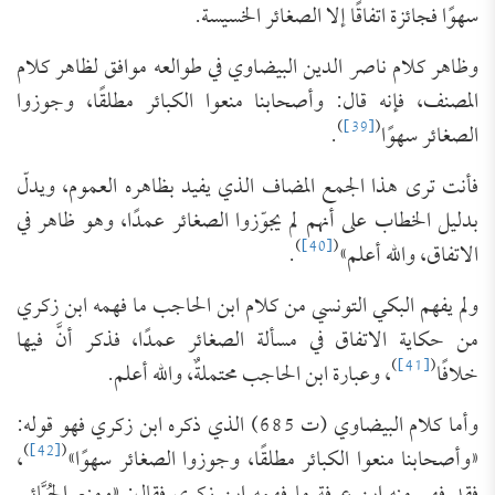
سهوًا فجائزة اتفاقًا إلا الصغائر الخسيسة.
وظاهر كلام ناصر الدين البيضاوي في طوالعه موافق لظاهر كلام
المصنف، فإنه قال: وأصحابنا منعوا الكبائر مطلقًا، وجوزوا
)
[39]
(
الصغائر سهوًا
.
فأنت ترى هذا الجمع المضاف الذي يفيد بظاهره العموم، ويدلّ
بدليل الخطاب على أنهم لم يجوّزوا الصغائر عمدًا، وهو ظاهر في
)
[40]
(
الاتفاق، والله أعلم»
.
ولم يفهم البكي التونسي من كلام ابن الحاجب ما فهمه ابن زكري
من حكاية الاتفاق في مسألة الصغائر عمدًا، فذكر أنَّ فيها
)
[41]
(
خلافًا
، وعبارة ابن الحاجب محتملةٌ، والله أعلم.
وأما كلام البيضاوي (ت 685) الذي ذكره ابن زكري فهو قوله:
)
[42]
(
«وأصحابنا منعوا الكبائر مطلقًا، وجوزوا الصغائر سهوًا»
،