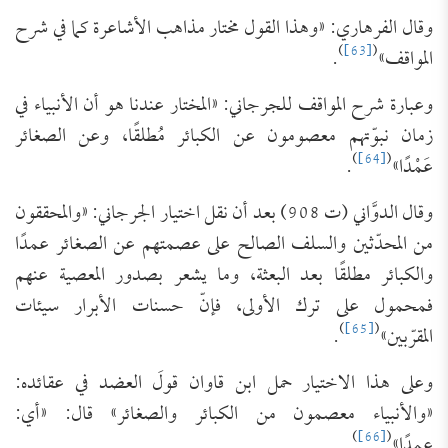
وقال الفرهاري: «وهذا القول مختار مذاهب الأشاعرة كما في شرح
)
[63]
(
المواقف»
.
وعبارة شرح المواقف للجرجاني: «المختار عندنا هو أن الأنبياء في
زمان نبوّتهم معصومون عن الكبائر مُطلقًا، وعن الصغائر
)
[64]
(
عَمْدًا»
.
وقال الدوَّاني (ت 908) بعد أن نقل اختيار الجرجاني: «والمحققون
من المحدّثين والسلف الصالح على عصمتهم عن الصغائر عمدًا
والكبائر مطلقًا بعد البعثة، وما يشعر بصدور المعصية عنهم
فمحمول على ترك الأولى، فإنّ حسنات الأبرار سيئات
)
[65]
(
المقرّبين»
.
وعلى هذا الاختيار حمل ابن قاوان قولَ العضد في عقائده:
«والأنبياء معصمون من الكبائر والصغائر» قال: «أي:
)
[66]
(
عمدًا»
.