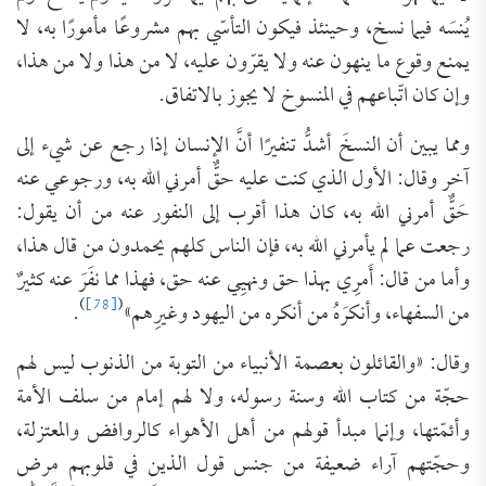
يُنسَه فيما نسخ، وحينئذ فيكون التأسّي بهم مشروعًا مأمورًا به، لا
يمنع وقوع ما ينهون عنه ولا يقرّون عليه، لا من هذا ولا من هذا،
وإن كان اتّباعهم في المنسوخ لا يجوز بالاتفاق.
ومما يبين أن النسخَ أشدُّ تنفيرًا أنَّ الإنسان إذا رجع عن شيء إلى
آخر وقال: الأول الذي كنت عليه حقٌّ أمرني الله به، ورجوعي عنه
حَقٌّ أمرني الله به، كان هذا أقرب إلى النفور عنه من أن يقول:
رجعت عما لم يأمرني الله به، فإن الناس كلهم يحمدون من قال هذا،
وأما من قال: أَمرِي بهذا حق ونهيِي عنه حق، فهذا مما نفَرَ عنه كثيرٌ
)
[78]
(
من السفهاء، وأنكرَهُ من أنكره من اليهود وغيرِهم»
.
وقال: «والقائلون بعصمة الأنبياء من التوبة من الذنوب ليس لهم
حجّة من كتاب الله وسنة رسوله، ولا لهم إمام من سلف الأمة
وأئمّتها، وإنما ‌مبدأ ‌قولهم من أهل الأهواء كالروافض والمعتزلة،
وحجّتهم آراء ضعيفة من جنس قول الذين في قلوبهم مرض