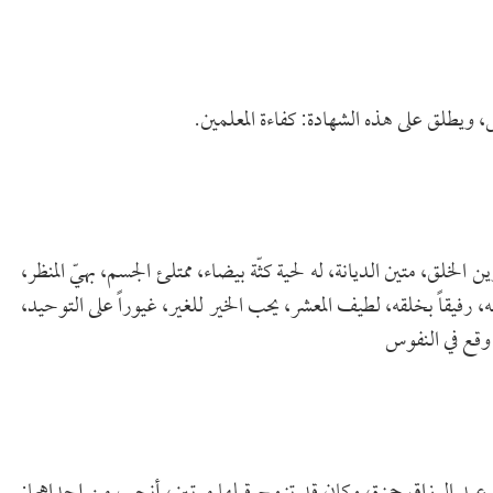
ويطلق على هذه الشهادة: كفاءة المعلمين.
ين الخلق، متين الديانة، له لحية كثّة بيضاء، ممتلئ الجسم، بهيّ المنظر،
رفيقاً بخلقه، لطيف المعشر، يحب الخير للغير، غيوراً على التوحيد،
ه وقع في النفوس