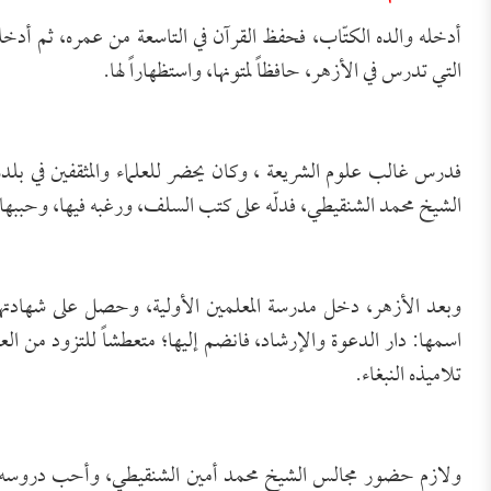
أدخله والده الكتّاب، فحفظ القرآن في التاسعة من عمره، ثم أدخله 
التي تدرس في الأزهر، حافظاً لمتونها، واستظهاراً لها.
فدرس غالب علوم الشريعة ، وكان يحضر للعلماء والمثقفين في بل
الشيخ محمد الشنقيطي، فدلّه على كتب السلف، ورغبه فيها، وحببها 
وبعد الأزهر، دخل مدرسة المعلمين الأولية، وحصل على شهادتها
اسمها: دار الدعوة والإرشاد، فانضم إليها؛ متعطشاً للتزود من ال
تلاميذه النبغاء.
ولازم حضور مجالس الشيخ محمد أمين الشنقيطي، وأحب دروسه، و