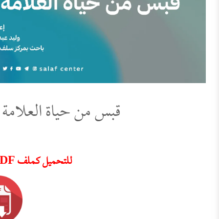
قبس من حياة العلامة 
للتحميل كملف PDF اضغط على الأيقونة