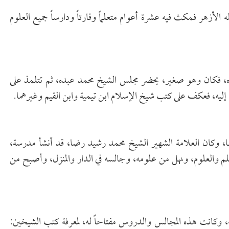
الأزهر فمكث فيه عشرة أعوام متعلماً وقارئاً ودارساً جميع العلوم
ده، فكان وهو صغير، يحضر مجلس الشيخ محمد عبده، ثم تتلمذ على
إليه، فعكف على كتب شيخ الإسلام ابن تيمية وابن القيم وغيرهما.
، وكان العلامة الشهير الشيخ محمد رشيد رضا، قد أنشأ مدرسة،
علم والعلوم، ونهل من علومه، وجالسه في الدار والمنزل، وأصبح من
كانت هذه المجالس والدروس مفتاحاً له، لمعرفة كتب الشيخين: