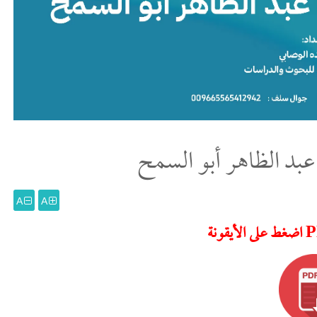
عبد الظاهر أبو السمح
A
A