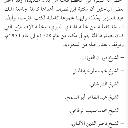
أحضر له كثيـرًا من المخطـوطات من بلاد عـديدة، وقد أخبر
بعض الباحثين أن مكتبة ابن نصيف أهداها كاملة لجامعة الملك
عبد العـزيز بجُدّة، وفيهـا مجموعة كاملـة لكتب المترجم، وأيضًا
نسـخة كاملـة من مجلـة الهـدي النبوي، ومجلـة الإصـلاح التي
كـان يصدرها المترجم في مكة، من عام 1928م إلى عام 1931م،
وتوقفت بعد رحيله من السعودية.
– الشيخ فوزان الفوزان.
– الشيخ محمد ملوخية المدني.
– الشيخ الشرشابي.
– الشيخ عبد الظاهر أبو السمح.
– الشيخ محمد نسيب الرفاعي.
– الشيخ ناصر الدين الألباني.