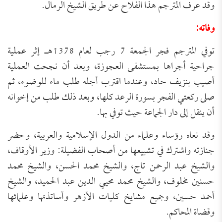
وقد عرف المترجم هذا الفلاح عن طريق الشيخ الرمال.
وفاته
:
توفي المترجم فجر الجمعة 7 رجب لعام 1378هـ إثر عملية
جراحية أجراها بمستشفى العجوزة، وبعد أن نجحت العملية
أصيب بنزيف حاد، وعندما اقترب أجله طلب ماء للوضوء، ثم
صلى ركعتي الفجر بسورة الرعد كلها، وبعد ذلك طلب من إخوانه
أن ينقل إلى دار الجماعة حيث توفي بها.
وقد نعاه رؤساء وعلماء من الدول الإسلامية والعربية، وحضر
جنازته واشترك في تشييعها من أصحاب الفضيلة: وزير الأوقاف،
والشيخ عبد الرحمن تاج، والشيخ محمد الحسن، والشيخ محمد
حسنين مخلوف، والشيخ محمد محيي الدين عبد الحميد، والشيخ
أحمد حسين، وجميع مشايخ كليات الأزهر وأساتذتها وعلمائها
وقضاة المحاكم.