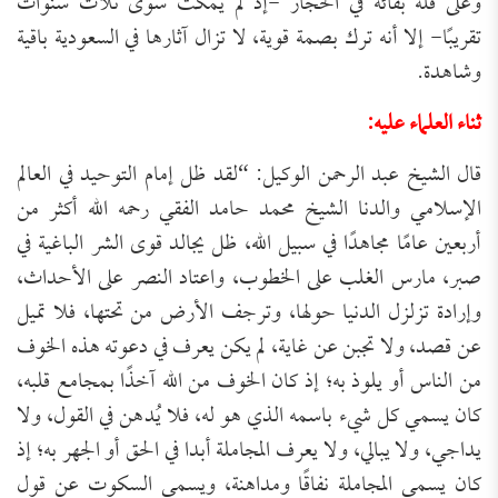
وعلى قلة بقائه في الحجاز -إذ لم يمكث سوى ثلاث سنوات
تقريبًا- إلا أنه ترك بصمة قوية، لا تزال آثارها في السعودية باقية
وشاهدة.
ثناء العلماء عليه:
قال الشيخ عبد الرحمن الوكيل: “لقد ظل إمام التوحيد في العالم
الإسلامي والدنا الشيخ محمد حامد الفقي رحمه الله أكثر من
أربعين عامًا مجاهدًا في سبيل الله، ظل يجالد قوى الشر الباغية في
صبر، مارس الغلب على الخطوب، واعتاد النصر على الأحداث،
وإرادة تزلزل الدنيا حولها، وترجف الأرض من تحتها، فلا تميل
عن قصد، ولا تجبن عن غاية، لم يكن يعرف في دعوته هذه الخوف
من الناس أو يلوذ به؛ إذ كان الخوف من الله آخذًا بمجامع قلبه،
كان يسمي كل شيء باسمه الذي هو له، فلا يُدهن في القول، ولا
يداجي، ولا يبالي، ولا يعرف المجاملة أبدا في الحق أو الجهر به؛ إذ
كان يسمي المجاملة نفاقًا ومداهنة، ويسمي السكوت عن قول