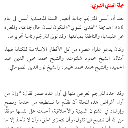
مجلة الهدي النبوي
:
بعد أن أسس المترجَم جماعة أنصار السنة المحمدية أسس في عام
1356هـ مجلة “الهدي النبوي”؛ لتكون لسان حال جماعته، والمعبرة
عن عقيدتها، والناطقة بمبادئها. وقد تولى المترجَم رئاسة تحريرها.
وكان يدعو علماء عصره من كل الأقطار الإسلامية للكتابة فيها،
أمثال: الشيخ محمود شلتوت، والشيخ محمد محيي الدين عبد
الحميد، والشيخ محمد محمد مخيمر، والشيخ نور الدين الصومالي.
وقد حدد المترجم الغرض منها في أول عدد صدر فقال: “وإن من
أول أغراض هذه المجلة أن تقدِّم ما تستطيعه من خدمة ونصح
وإرشاد في الشئون الدينية والأخلاقية، أخذت على نفسها موثقًا
من الله أن تنصح فيما تقول، وأن تتحرّى الحق، وأن لا تأخذ إلا ما