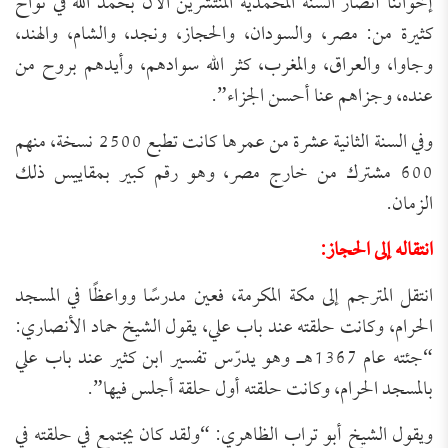
إخواننا أنصار السنة المحمدية المنتشرين الآن بحمد الله في نواح
كثيرة من: مصر، والسودان، والحجاز، ونجد، والشام، والهند،
وجاوا، والعراق، والمغرب، كثر الله سوادهم، وأيدهم بروح من
عنده، وجزاهم عنا أحسن الجزاء”.
وفي السنة الثانية عشرة من عمرها كانت تطبع 2500 نسخة، منهم
600 مشترك من خارج مصر، وهو رقم كبير بمقاييس ذلك
الزمان.
انتقاله إلى الحجاز:
انتقل المترجم إلى مكة المكرمة، فعين مدرسًا وواعظًا في المسجد
الحرام، وكانت حلقته عند باب علي، يقول الشيخ حماد الأنصاري:
“جئته عام 1367هـ وهو يدرّس تفسير ابن كثير عند باب علي
بالمسجد الحرام، وكانت حلقته أول حلقة أجلس فيها”.
ويقول الشيخ أبو تراب الظاهري: “ولقد كان يجتمع في حلقته في