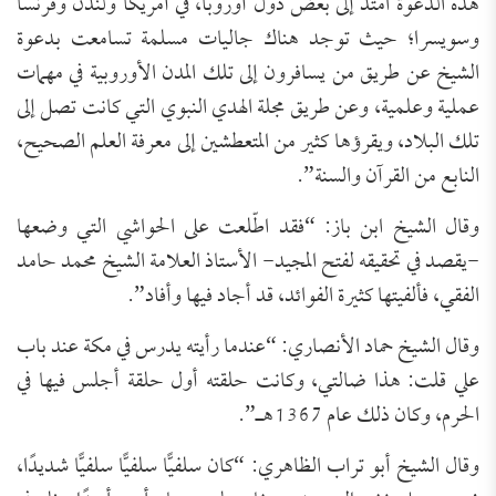
هذه الدعوة امتد إلى بعض دول أوروبا، في أمريكا ولندن وفرنسا
وسويسرا؛ حيث توجد هناك جاليات مسلمة تسامعت بدعوة
الشيخ عن طريق من يسافرون إلى تلك المدن الأوروبية في مهمات
عملية وعلمية، وعن طريق مجلة الهدي النبوي التي كانت تصل إلى
تلك البلاد، ويقرؤها كثير من المتعطشين إلى معرفة العلم الصحيح،
النابع من القرآن والسنة”.
وقال الشيخ ابن باز: “فقد اطّلعت على الحواشي التي وضعها
-يقصد في تحقيقه لفتح المجيد- الأستاذ العلامة الشيخ محمد حامد
الفقي، فألفيتها كثيرة الفوائد، قد أجاد فيها وأفاد”.
وقال الشيخ حماد الأنصاري: “عندما رأيته يدرس في مكة عند باب
علي قلت: هذا ضالتي، وكانت حلقته أول حلقة أجلس فيها في
الحرم، وكان ذلك عام 1367هـ”.
وقال الشيخ أبو تراب الظاهري: “كان سلفيًّا سلفيًّا سلفيًّا شديدًا،