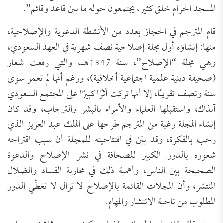
المسجد الحرام خلق كثير، يجتمعون حوله ما بين قاعد وقائم”.
قام المترجم في الحجاز بعدد من الأنشطة الدعوية والإصلاحية،
منها: إنشاؤه أول مجلة إصلاحية نصف شهرية في العهد السعودي،
وهي مجلة “الإصلاح”، سنة 1347هـ، والتي رفعت شعار
(صحيفة دينية علمية اجتماعية أخلاقية)، ورغم أنها لم تعمر سوى
سنة ونصف تقريبًا، إلا أنها تركت أثرًا كبيرًا على المجتمع السعودي
آنذاك، واستقبلها العلماء والأمراء بالبشر والترحاب، وقد كان
إنشاء المجلة رغبة من المترجم طرحها على الملك عبد العزيز الذي
رحب بالفكرة، وقد بيّن في افتتاحيته للمجلة أن سبب اقتراحه
شعوره بالدور الكبير للصحافة في نشر الإصلاح والدعوة
الصحيحة بين الناس، وأهمية ذلك في محاربة الفساد والضلال
المنتشر، وأن المجلات القائمة بالإصلاح لا تزال لا تغطّي الدور
المطلوب من ناحية الانتشار والمهام.