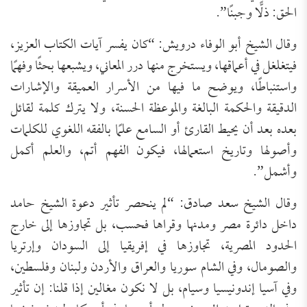
الحق: ذلًّا وجبنًا”.
وقال الشيخ أبو الوفاء درويش: “كان يفسر آيات الكتاب العزيز،
فيتغلغل في أعماقها، ويستخرج منها درر المعاني، ويشبعها بحثًا وفهمًا
واستنباطًا، ويوضح ما فيها من الأسرار العميقة والإشارات
الدقيقة والحكمة البالغة والموعظة الحسنة، ولا يترك كلمة لقائل
بعده بعد أن يحيط القارئ أو السامع علمًا بالفقه اللغوي للكلمات
وأصولها وتاريخ استعمالها، فيكون الفهم أتم، والعلم أكمل
وأشمل”.
وقال الشيخ سعد صادق: “لم ينحصر تأثير دعوة الشيخ حامد
داخل دائرة مصر ومدنها وقراها فحسب، بل تجاوزها إلى خارج
الحدود المصرية، تجاوزها في إفريقيا إلى السودان وإرتريا
والصومال، وفي الشام سوريا والعراق والأردن ولبنان وفلسطين،
وفي آسيا إندونيسيا وسيام، بل لا نكون مغالين إذا قلنا: إن تأثير