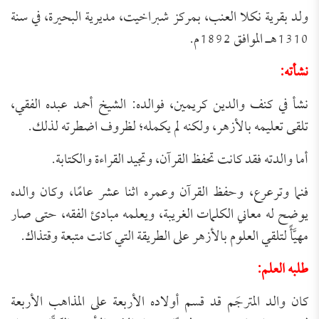
ولد بقرية نكلا العنب، بمركز شبراخيت، مديرية البحيرة، في سنة
1310هـ الموافق 1892م.
نشأته:
نشأ في كنف والدين كريمين، فوالده: الشيخ أحمد عبده الفقي،
تلقى تعليمه بالأزهر، ولكنه لم يكمله؛ لظروف اضطرته لذلك.
أما والدته فقد كانت تحفظ القرآن، وتجيد القراءة والكتابة.
فنما وترعرع، وحفظ القرآن وعمره اثنا عشر عامًا، وكان والده
يوضح له معاني الكلمات الغريبة، ويعلمه مبادئ الفقه، حتى صار
مهيَّأً لتلقي العلوم بالأزهر على الطريقة التي كانت متبعة وقتذاك.
طلبه العلم
:
كان والد المترجَم قد قسم أولاده الأربعة على المذاهب الأربعة