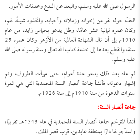
الرسول صلى الله عليه وسلم، والبعد عن البدع ومحدثات الأمور.
التفّ حوله نفر من إخوانه وزملائه وأحبابه، واتخذوه شيخًا لهم،
وكان عمره ثمانية عشر عامًا، وظل يدعو بحماس زايد، من عام
1910م إلى أن نال الشهادة العالمية من الأزهر وكان عمره 25
سنة، وانقطع بعدها إلى خدمة كتاب الله تعالى وسنة رسوله صلى الله
عليه وسلم.
ثم عاد بعد ذلك يدعو عدة أعوام، حتى تهيأت الظروف، وتم
إشهار دعوته، فأنشأ جماعة أنصار السنة المحمدية التي هي ثمرة
سنوات الدعوة من سنة 1910م إلى سنة 1926م.
جماعة أنصار السنة:
أنشأ المترجَم جماعة أنصار السنة المحمدية في عام 1345هـ تقريبًا،
واستأجر لها دارًا بمنطقة عابدين، قرب قصر الملك.