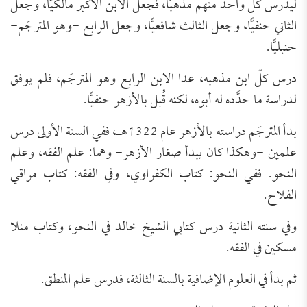
ليدرس كل واحد منهم مذهبًا، فجعل الابن الأكبر مالكيًّا، وجعل
الثاني حنفيًّا، وجعل الثالث شافعيًّا، وجعل الرابع -وهو المترجَم-
حنبليًّا.
درس كلّ ابن مذهبه، عدا الابن الرابع وهو المترجَم، فلم يوفق
لدراسة ما حدَّده له أبوه، لكنه قُبل بالأزهر حنفيًّا.
بدأ المترجَم دراسته بالأزهر عام 1322هـ، ففي السنة الأولى درس
علمين -وهكذا كان يبدأ صغار الأزهر- وهما: علم الفقه، وعلم
النحو. ففي النحو: كتاب الكفراوي، وفي الفقه: كتاب مراقي
الفلاح.
وفي سنته الثانية درس كتابي الشيخ خالد في النحو، وكتاب منلا
مسكين في الفقه.
ثم بدأ في العلوم الإضافية بالسنة الثالثة، فدرس علم المنطق.