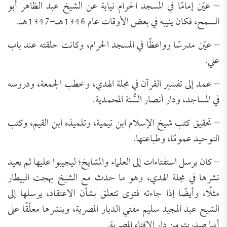
– عيّن إمامًا في المسجد الحرام نيابة عن الشيخ عبد الظاهر أبو
السمح، فكان ينيبه في بعض الأوقات عام 1346هـ-1347هـ.
– عيّن مدرسًا وواعظًا في المسجد الحرام، وكانت حلقته عند باب
علي.
– عمد إلى تفسير القرآن في مجلة الهدي، وخطب الجمعة، ودروسه
في المساجد، ودار أنصار السُّنة المحمدية.
– تحقيق كتب شيخ الإسلام ابن تيمية، وتلميذه ابن القيم، وكتب
التوحيد عمومًا، وطباعتها.
– كان يرسل استفتاءات إلى العلماء والمشايخ؛ ليجيبوا عليها ثم يعيد
نشرها في مجلة الهدي، وهو ما حدث مع الشيخ بهجت البيطار
مثلًا، وأيضًا إذا جاءته فتوى تتعلق بشأن الاعتقاد، يرسلها إلى
الشيح عبد المجيد سليم مفتي الديار المصرية، وينشرها معلّقًا على
أنها صدرت من دار الإفتاء المصرية.