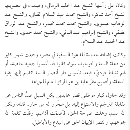
وكان على رأسها الشيخ عبد الحليم الرمالي، وضمت في عضويتها
الشيخ أحمد شاكر، والشيخ محمد عبد السلام القباني، والشيخ عبد
الوهاب عيسوي، والشيخ محمد محمد مخيمر، والشيخ عبد الرزاق
عفيفي، والشيخ إبراهيم عبد الباقي، والشيخ محمد حمدي، والشيخ
عبد الحميد عبد السلام.
وكانت إضافة جديدة للدعوة السلفية في مصر، وجمعت شمل كثير
من دعاة السنة والتوحيد، سواء كانوا قد أسّسوا جمعية خاصة، أو
لهم نشاط فرديّ، فبعد تأسيس دار أنصار السنة انضم إليها بقية
الدعاة، وأصبح مقرّ عابدين هو المركز العام للجماعة.
وقد حاول كبار موظفي قصر عابدين بكل السبل صدَّ الناس عن
مقابلة المترجَم والاستماع إليه، بل سخّروا له من حاول قتله، ولكن
الله سلم، وعلت صرخة الحق، فأصمّت آذانهم، وفلّت كلمة الله
جموعهم، وانتصر الإيمان الحق على البدع والأباطيل.