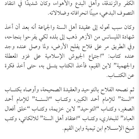
الكفر والزندقة، وأهل البدع والأهواء، وكان شديدًا في انتقاد
التصوف البدعي، مبينًا انحرافاته وضلالاته.
وكان سبب تحوله إلى عقيدة أهل السنة والجماعة أنه بعد أن أخذ
شهادة الليسانس من الأزهر ذهب إلى بلده لكي يفرحوا بنجاحه،
وفي الطريق مر على فلاح يفلح الأرض، ولما وصل عنده وجد
عنده كتاب: “اجتماع الجيوش الإسلامية على غزو المعطلة
والجهمية” لابن القيم، فأخذ الكتاب يتسلى به، حتى أخذ فكرة
عن الكتــاب.
ثم نصحه الفلاح بالتوحيد والعقيدة الصحيحة، وأوصاه بكتــاب
“السنة” للإمام أحمد الكبير، وكتـاب “السنــة” للإمام أحمد
الصغير، وكتـاب “التوحيد” لابن خزيمة، وكتـاب “خلق أفعال
العباد” للبخاري، وكتـاب “اعتقاد أهل السنة” للالكائي، وكتب
شيخ الإســلام ابن تيمية وابن القيم.