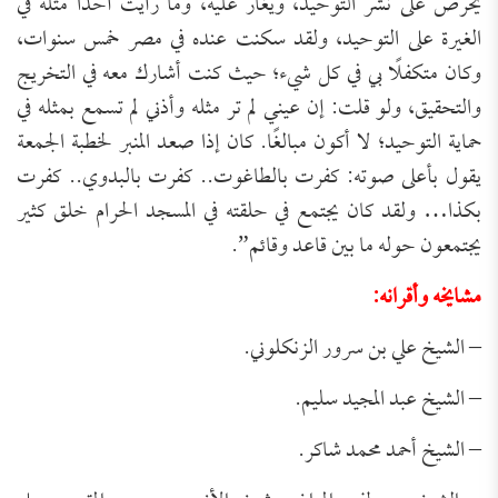
يحرص على نشر التوحيد، ويغار عليه، وما رأيت أحدًا مثله في
الغيرة على التوحيد، ولقد سكنت عنده في مصر خمس سنوات،
وكان متكفلًا بي في كل شيء؛ حيث كنت أشارك معه في التخريج
والتحقيق، ولو قلت: إن عيني لم تر مثله وأذني لم تسمع بمثله في
حماية التوحيد؛ لا أكون مبالغًا. كان إذا صعد المنبر لخطبة الجمعة
يقول بأعلى صوته: كفرت بالطاغوت.. كفرت بالبدوي.. كفرت
بكذا… ولقد كان يجتمع في حلقته في المسجد الحرام خلق كثير
يجتمعون حوله ما بين قاعد وقائم”.
مشايخه وأقرانه:
– الشيخ علي بن سرور الزنكلوني.
– الشيخ عبد المجيد سليم.
– الشيخ أحمد محمد شاكر.