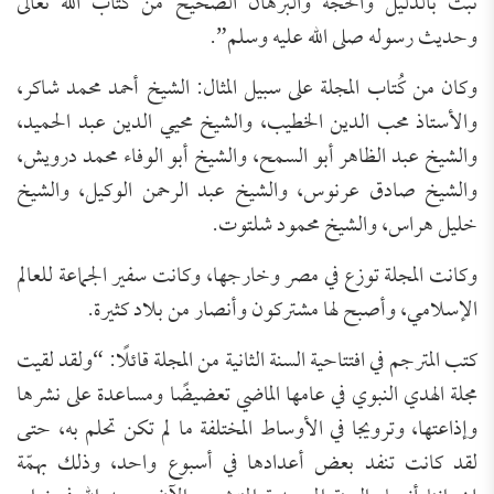
ثبت بالدليل والحجة والبرهان الصحيح من كتاب الله تعالى
وحديث رسوله صلى الله عليه وسلم”.
وكان من كُتاب المجلة على سبيل المثال: الشيخ أحمد محمد شاكر،
والأستاذ محب الدين الخطيب، والشيخ محيي الدين عبد الحميد،
والشيخ عبد الظاهر أبو السمح، والشيخ أبو الوفاء محمد درويش،
والشيخ صادق عرنوس، والشيخ عبد الرحمن الوكيل، والشيخ
خليل هراس، والشيخ محمود شلتوت.
وكانت المجلة توزع في مصر وخارجها، وكانت سفير الجماعة للعالم
الإسلامي، وأصبح لها مشتركون وأنصار من بلاد كثيرة.
كتب المترجم في افتتاحية السنة الثانية من المجلة قائلًا: “ولقد لقيت
مجلة الهدي النبوي في عامها الماضي تعضيضًا ومساعدة على نشرها
وإذاعتها، وترويجا في الأوساط المختلفة ما لم تكن تحلم به، حتى
لقد كانت تنفد بعض أعدادها في أسبوع واحد، وذلك بهمّة