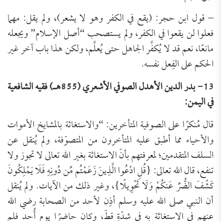
– قول ابن حجر: (يقع في الكفر وهو لا يشعر)، ولم يقل: مهما
فعلوا لن يقعوا في الكفر، ولم يستصحب “أصل الإسلام” ويجعله
مانعًا، نعم قد لا يُكفَّر الجاهل حتى يُعلَّم، ولكن هذا باب آخر غير
الحكم على الفِعل نفسه.
13- بدر الدين الأهدل الصوفي الأشعري (855هـ) فقيه الشافعية
في اليمن:
قال مُنكرًا على الصوفية المتأخرين: “والاستغاثة بالمشايخ الأموات
والأحياء مما أطبق عليه المتأخرون من المتصوّفة، ولم يُنقل عن
السلف المتقدمين؛ لمعرفتهم بأنّ الاستغاثة بغير الله تعالى لا تجوز ولا
تنفع، قال الله تعالى: {قُلِ ادْعُوا الَّذِينَ زَعَمْتُم مِّن دُونِهِ فَلَا يَمْلِكُونَ
كَشْفَ الضُّرِّ عَنكُمْ وَلَا تَحْوِيلًا}، وغير ذلك من الآيات. ولم يُنقل
أن النبي صلى الله عليه وسلم أذِن لأحد من الصحابة رضي الله
عنهم في الاستغاثة به في شدّةٍ قطّ، وكان حاضرًا يوم أُحد فلم