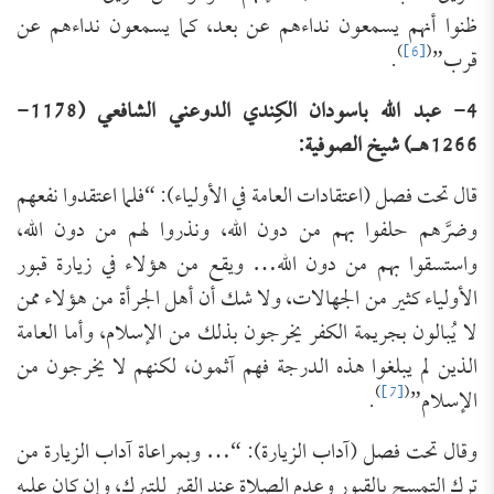
ظنوا أنهم يسمعون نداءهم عن بعد، كما يسمعون نداءهم عن
)
[6]
(
قرب”
.
4- عبد الله باسودان الكِندي الدوعني الشافعي (1178-
1266هـ) شيخ الصوفية:
قال تحت فصل (اعتقادات العامة في الأولياء): “فلما اعتقدوا نفعهم
وضرَّهم حلفوا بهم من دون الله، ونذروا لهم من دون الله،
واستسقوا بهم من دون الله… ويقع من هؤلاء في زيارة قبور
الأولياء كثير من الجهالات، ولا شك أن أهل الجرأة من هؤلاء ممن
لا يُبالون بجريمة الكفر يخرجون بذلك من الإسلام، وأما العامة
الذين لم يبلغوا هذه الدرجة فهم آثمون، لكنهم لا يخرجون من
)
[7]
(
الإسلام”
.
وقال تحت فصل (آداب الزيارة): “… وبمراعاة آداب الزيارة من
ترك التمسح بالقبور وعدم الصلاة عند القبر للتبرك، وإن كان عليه