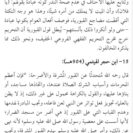
وتتابع عليها الأحناف في عدم صحة النذر كونه عبادة بقولهم: (يا
فلان)، وأن الميت لا يملك من أمره شيئًا، وهذا هو وجه النكتة
التي أقضّت مضاجع القبورية، فوصف أفعال العوام بكونها عبادة
-حتى ولو أنكروا ذلك بألسنتهم- يُبطل قول القبورية أن التحريم
خرج مخرج التحريم الفقهي الفروعي الخفيف، ونحو ذلك مما
يذكره المخالفون.
15- ابن حجر الهيتمي (904هــ):
قال رحمه الله مُتحدثًا عن القبور المُشرفة والأضرحة: “فإن أعظم
المحرمات وأسباب الشرك الصلاة عندها، واتخاذها مساجد، أو
بناؤها عليها، والقول بالكراهة محمول على غير ذلك، إذ لا يظن
بالعلماء تجويز فعل تواتر عن النبي لعن فاعله، وتجب المبادرة لهدمها
وهدم القباب التي على القبور إذ هي أضر من مسجد الضرار؛
لأنها أسست على معصية رسول الله صلى الله عليه وسلم؛ لأنه نهى
عن ذلك، وأمر صلى الله عليه وسلم بهدم القبور المشرفة، وتجب