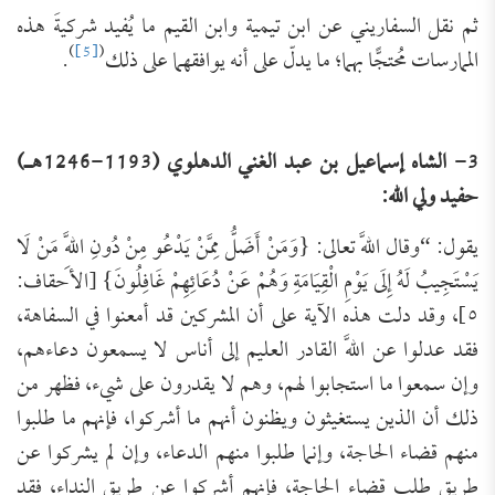
ثم نقل السفاريني عن ابن تيمية وابن القيم ما يُفيد شركيةَ هذه
)
[5]
(
الممارسات مُحتجًّا بهما؛ ما يدلّ على أنه يوافقهما على ذلك
.
3- الشاه إسماعيل بن عبد الغني الدهلوي (1193-1246هـ)
حفيد ولي الله:
يقول: “وقال اللَّه تعالى: {وَمَنْ أَضَلُّ مِمَّنْ يَدْعُو مِنْ دُونِ اللَّهِ مَنْ لَا
يَسْتَجِيبُ لَهُ إِلَى يَوْمِ الْقِيَامَةِ وَهُمْ عَنْ دُعَائِهِمْ غَافِلُونَ} [الأحقاف:
٥]، وقد دلت هذه الآية على أن المشركين قد أمعنوا في السفاهة،
فقد عدلوا عن اللَّه القادر العليم إلى أناس لا يسمعون دعاءهم،
وإن سمعوا ما استجابوا لهم، وهم لا يقدرون على شيء، فظهر من
ذلك أن الذين يستغيثون ويظنون أنهم ما أشركوا، فإنهم ما طلبوا
منهم قضاء الحاجة، وإنما طلبوا منهم الدعاء، وإن لم يشركوا عن
طريق طلب قضاء الحاجة، فإنهم أشركوا عن طريق النداء، فقد