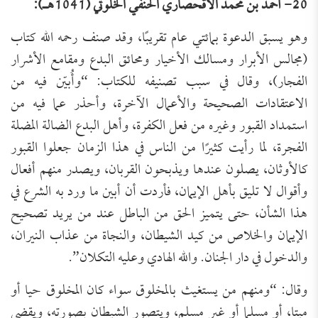
20- أحمد بن محمد الأقحصاري الحنفي الخلوتي (1041هـ):
وهو يسبق الدعوة بمائتي عام تقريبًا، وقد صنف رحمه الله كتاب
(مجالس الأبرار ومسالك الأخيار ومحائق البدع ومقامع الأشرار
الفجار)، وقال في سبب تصنيفه للكتاب: “وأُبيّن فيه من
الاعتقادات الصحيحة والأعمال الآخرة، وأحذر عما فيه من
استمداد القبور وغيره من فعل الكفرة، وأهل البدع الضالة المضلة
الفجرة، لما رأيت كثيرًا من الناس في هذا الزمان جعلوا القبور
كالأوثان، يصلون عندها ويذبحون القربان، ويصدر منهم أفعال
وأقوال لا تليق بأهل الإيمان، فأردت أن أبين ما ورد به الشرع في
هذا الشأن، حتى يتميز الحق من الباطل عند من يريد تصحيح
الإيمان والخلاص من كيد الشيطان، والنجاة من عذاب النيران،
والدخول في دار الجنان. والله الهادي وعليه التكلان”.
وقال: “ومنهم من يستغيث بالمخلوق سواء كان المخلوق حيا أو
ميتا، أو مسلما أو غير مسلم، ويتصور الشيطان بصورته، ويقضي