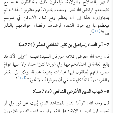
اشتهر بالصلاح والولاية، فيفعلون ذلك ويحافظون عليه مع
تضييعهم فرائض الله تعالى وسننه ويظنون أنهم متقربون بذلك، ثم
يتجاوزون هذا إلى أن يعظم وقع تلك الأماكن في قلوبهم
فيعظمونها ويرجون الشفاء لمرضاهم وقضاء حوائجهم بالنذر
)
[18]
(
لهم”
.
7- أبو الفداء إسماعيل بن كثير الشافعي المفسِّر (774هـ):
قال رحمه الله معرض كلامه عن قبر السيدة نفيسة: “وإلى الآن قد
بالغ العامة في اعتقادهم فيها وفي غيرها كثيرًا جدّا، ولا سيما عوامّ
مصر، فإنهم يُطلقون فيها عبارات بشيعة مجازفة تؤدّي إلى الكفر
)
[19]
(
والشرك، وألفاظًا كثيرة ينبغي أن يعرفوا أنه لا تجوز”
.
8- شهاب الدين الأذرعي الشافعي (783هــ):
قال رحمه الله: “وأما النذر للمشاهد الذي بُنيت على قبر ولي أو
نحوه، فإن قصد به الإيقاد على القبر ولو مع قصد التنوير فلا، وإن