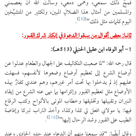
فمجّ ذلك سمعي، وهمى دمعي، وسألتُ الله أن يعصمني
والمسلمين من أمثال هذا الضلالِ المبين، ولكثير من المتشيِّخين
)
[9]
(
اليوم كلمات مثل ذلك”
.
ثانيا: بعض أقوال من سبقوا الدعوة
في إنكار شرك القبور
:
1- أبو الوفاء ابن عقيل الحنبلي (513هـ):
قال رحمه الله: “لما صعبت التكاليف على الجهال والطغام عدلوا عن
أوضاع الشرع إلى تعظيم أوضاع وضعوها لأنفسهم، فسهلت
عليهم إذ لم يدخلوا بها تحت أمر غيرهم، وهم عندي كفارٌ بهذه
الأوضاع مثل تعظيم القبور وإكرامها بما نهى عنه الشرع من إيقاد
النيران وتقبيلها وتخليقها وخطاب الموتى بالألواح وكتب الرقاع
فيها: يا مولاي افعل لي كذا وكذا، وأخذ التراب تبركا وإفاضة
)
[10]
(
الطيب على القبور وشد الرحال إليها”
.
وقال أيضًا: “قد سمعنا منهم أن الدعاء عند حدو الحادي وعند