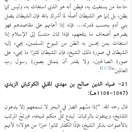
حاجة من يستغيث به، فيظن أنه هو الذي استغاث به، وليس كما
يظن، بل إنما هو الشيطان أضلّه لما أشرك بالله فإن الشيطان يضل
بني آدم بحسب قدرته… فإنه إذا أعانهم على مقاصدهم فهو
يضرهم أضعاف ما ينفعهم، فإذا كان منتسبًا إلى الإسلام إذا
استغاث بمن يحسن به الظن من شيوخ المسلمين، يجيء إليه
الشيطان في صورة ذلك الشيخ، فإن الشيطان كثيرًا ما يجيء على
صورة الصالحين، ولا يقدر أن يتمثل بصورة رسول رب
)
[37]
(
العالمين”
.
21- ضياء الدين صالح بن مهدي المقبلي الكوكباني الزيدي
(1047-1108هـ):
قال رحمه الله: “إذا مسَّهم الضرّ في البحر لا تسمعهم إلا يدعون
المشايخ، ويهتفون بالركبان: ليدع كلٌّ منكم شيخه، فيرتجّ المركب
بالأصوات بذكر الشيخ، فإذًا الكفّار كانوا خيرًا من هؤلاء؛ لأنهم