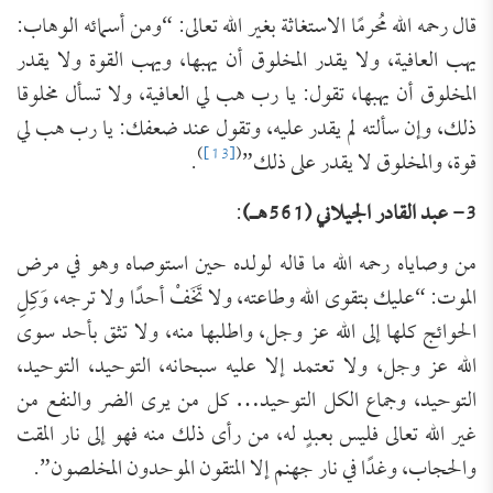
قال رحمه الله مُحرمًا الاستغاثة بغير الله تعالى: “ومن أسمائه الوهاب:
يهب العافية، ولا يقدر المخلوق أن يهبها، ويهب القوة ولا يقدر
المخلوق أن يهبها، تقول: يا رب هب لي العافية، ولا تسأل مخلوقا
ذلك، وإن سألته لم يقدر عليه، وتقول عند ضعفك: يا رب هب لي
)
[13]
(
قوة، والمخلوق لا يقدر على ذلك”
.
3- عبد القادر الجيلاني (561هـ)
:
من وصاياه رحمه الله ما قاله لولده حين استوصاه وهو في مرض
الموت: “عليك بتقوى الله وطاعته، ولا تَخَفْ أحدًا ولا ترجه، وَكِلِ
الحوائج كلها إلى الله عز وجل، واطلبها منه، ولا تثق بأحد سوى
الله عز وجل، ولا تعتمد إلا عليه سبحانه، التوحيد، التوحيد،
التوحيد، وجماع الكل التوحيد… كل من يرى الضر والنفع من
غير الله تعالى فليس بعبدٍ له، من رأى ذلك منه فهو إلى نار المقت
والحجاب، وغدًا في نار جهنم إلا المتقون الموحدون المخلصون”.