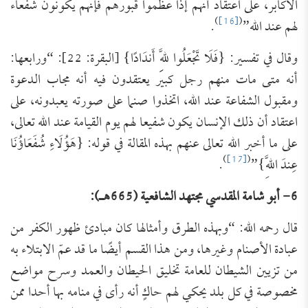
الأكابر، على اعتقاد أنهم إذا عظموا قبورهم فإنهم يكونون شفعاء
)
[16]
(
لهم عند الله”
.
وقال في تفسير: {فَلَا تَجْعَلُوا لِلَّهِ أَندَادًا} [البقرة: 22]: “ورابعها:
أنه متى مات منهم رجل كبير يعتقدون فيه أنه مجاب الدعوة
ومقبول الشفاعة عند الله، اتخذوا صنما على صورته يعبدونه، على
اعتقاد أن ذلك الإنسان يكون شفيعا لهم يوم القيامة عند الله تعالى،
على ما أخبر الله تعالى عنهم بهذه المقالة في قوله: {هَؤُلَاءِ شُفَعَاؤُنَا
)
[17]
(
عِندَ اللَّهِ}”
.
6- أبو شامة المقدسي مجتهد الشافعية (665هـ):
قال رحمه الله: “وبهذه الطرق وأمثالها كان مبادئ ظهور الكفر من
عبادة الأصنام وغيرها، ومن هذا القسم أيضًا ما قد عمّ الابتلاء به
من تزيين الشيطان للعامة تخليق الحيطان والعمد وسرح مواضع
مخصوصة في كل بلد يحكي لهم حاكٍ أنه رأى في منامه بها أحدا ممن