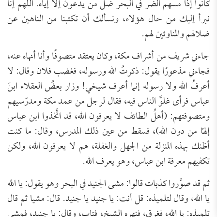
كانوا إذا مسهم الضر في البحر ضلّ من يدعون إلا إياه. اللهم إنا
نبرأ إليك من حال هؤلاء، ونسألك أن تكتبنا من الناهين عن
ضلالهم والمناوئين لهم.
جاءني شريف من أشراف مكة، وكان يعتقد متصوفًا وأنا أنهاه عنه،
فجاءني مذعورًا يقول: ذكرتُ الله ورسوله، فغضب فلان وقال: لا
أعرفُ الله ولا رسوله إنما أعرف شيخي! وزار بعضُ العقلاء ابنَ
عباس فرأى غلوَّ الناس فيه، فقال لرجل من عمد مكة ومدرّسيهم
ومتصوفتهم: (أهلُ الطائف لا يعرفون الله، قد اتَّخذوا ابن عباس
إلهًا من دون الله)، فسقط من عين ذلك المدرس، وقال: ما كنت
أظنك بهذه المنزلة من الجهل والغفلة، هم لا يعرفون الله، ولكن
تكفيهم معرفة ابن عباس، وهو يعرف الله.
ثم قد صوَّروا كذبات قالوا: مشى الجنيد في البحر وهو يقول: يا الله
يا الله، وقال لتلميذه: قل أنت: يا جنيد يا جنيد. قال: مشيا ثم قال
تلميذه: يا الله، فغرق، فنهره الشيخ، فتاب، وقال: يا جنيد، فمشى