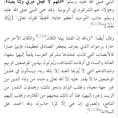
النبي صلّى الله عليه وسلّم:
«اللهم لا تجعل قبري وثنا يعبد»
،
وهؤلاء هم المشركون في الربوبيّة. وقد حمى النبيّ صلى الله عليه
وسلم جانب التّوحيد أعظم حماية؛ تحقيقًا لقوله تعالى: {إِيَّاكَ
)
[23]
(
نَعْبُدُ}”
.
)
[24]
(
وقال أيضًا: “وبالله إنّ الفتنة بهذا المكان
والمكان الآخر من
حارة برجوان الذي يعرف بجعفر الصادق لعظيمة، فإنهما صارا
كالأنصاب التي كانت تتخذها مشركو العرب، يلجأ إليهما سفهاء
العامّة والنساء في أوقات الشدائد، ويُنزلون بهذين الموضعين كربهم
وشدائدهم التي لا يُنزلها العبد إلا بالله ربه، ويسألون في هذين
الموضعين ما لا يقدر عليه إلا الله تعالى وحده، من وفاء الدين من
غير جهة معينة، وطلب الولد ونحو ذلك، ويحملون النذور من
الزيت وغيره إليهما، ظنا أن ذلك ينجيهم من المكاره، ويجلب إليهم
المنافع، ولعمري إن هي إلّا كرّة خاسرة، ولله الحمد على
)
[25]
(
السلامة”
.