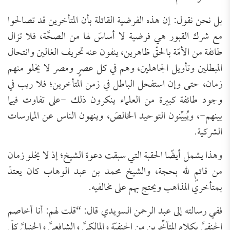
بل نحن نقول: إن هذه الفرضية القائلة بأن المتأخرين قد تصالحوا
مع شرك القبور هي فرضية لا أساسَ لها من الصحَّة، فلا تزال
طائفة من الأمّة بالحقّ ظاهرين، ينفون عنه تحريف الغالين وانتحال
المبطلين وتأويل الجاهلين، وهم في كل عصرٍ ومصر لا يخلو منهم
زمان، حتى وإن استفحل الباطل في زمن المتأخرين؛ فلا ريب في
وجود طائفة كبيرة من العلماء ينكرون ذلك -على تفاوت فيما
بينهم-، ويُبيِّنون التوحيد الخالصَ، وينهون الناس عن الممارسات
الشركية.
وهذا يشمل أيضًا الحقبة التي سبقت دعوة الشيخ؛ إذ لا يخلو زمان
من قائمٍ لله بحجة، والشيخ محمد بن عبد الوهاب كان يعتدّ
بمتأخري المذاهب ويحتج بهم على مخالفيه.
ففي رسالته إلى عبد الرحمن السويدي قال: “قلت لهم: أنا أخاصم
الحنفيَّ بكلام المتأخِّرين من الحنفيّة والمالكيَّ والشافعيَّ والحنبليَّ كلّ