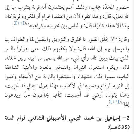
حضور المخدّة مجاب، وذلك أنهم يعتقدون أنه قربة يتقرب بها إلى
الله تعالى، قال: وهذا كفر؛ لأن من اعتقد الحرام أو المكروه قربة كان
)
[11]
(
بهذا الاعتقاد كافرًا، قال: والناس بين تحريمه وكراهيته”
.
وقال: “لا يخلّق القبور بالخلوق والتزويق والتقبيل لها والطواف بها
والتوسل بهم إلى الله، قال: ولا يكفيهم ذلك حتى يقولوا بالسر
الذي بينك وبين الله. وأي شيء من الله يسمى سرا بينه وبين خلقه.
قال: ويكره استعمال النيران والتبخير بالعود والأبنية الشاهقة
الباب، سموا ذلك مشهدا، واستشفوا بالتربة من الأسقام وكتبوا
إلى التربة الرقاع ودسوها في الأثقاب، فهذا يقول: جِمالي قد جَرِبت،
وهذا يقول: أرضي قد أجدبت، كأنهم يخاطبون حيًّا ويدعون
)
[12]
(
إلها”
.
2- إسماعيل بن محمد التيمي الأصبهاني الشافعي قوام السنة
(535هــ):