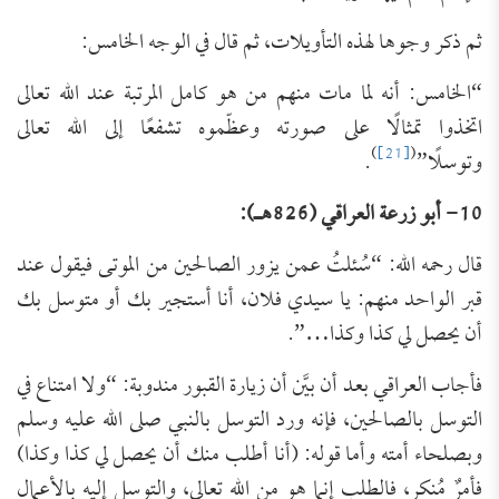
ثم ذكر وجوها لهذه التأويلات، ثم قال في الوجه الخامس:
“الخامس: أنه لما مات منهم من هو كامل المرتبة عند الله تعالى
اتخذوا تمثالًا على صورته وعظّموه تشفعًا إلى الله تعالى
)
[21]
(
وتوسلًا”
.
10- أبو زرعة العراقي (826هـ):
قال رحمه الله: “سُئلتُ عمن يزور الصالحين من الموتى فيقول عند
قبر الواحد منهم: يا سيدي فلان، أنا أستجير بك أو متوسل بك
أن يحصل لي كذا وكذا…”.
فأجاب العراقي بعد أن بيَّن أن زيارة القبور مندوبة: “ولا امتناع في
التوسل بالصالحين، فإنه ورد التوسل بالنبي صلى الله عليه وسلم
وبصلحاء أمته وأما قوله: (أنا أطلب منك أن يحصل لي كذا وكذا)
فأمرٌ مُنكر، فالطلب إنما هو من الله تعالى، والتوسل إليه بالأعمال