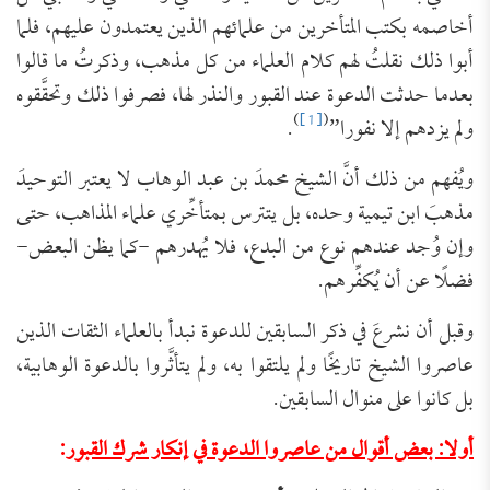
أخاصمه بكتب المتأخرين من علمائهم الذين يعتمدون عليهم، فلما
أبوا ذلك نقلتُ لهم كلام العلماء من كل مذهب، وذكرتُ ما قالوا
بعدما حدثت الدعوة عند القبور والنذر لها، فصرفوا ذلك وتحقَّقوه
)
[1]
(
ولم يزدهم إلا نفورا”
.
ويُفهم من ذلك أنَّ الشيخ محمدَ بن عبد الوهاب لا يعتبر التوحيدَ
مذهبَ ابن تيمية وحده، بل يتترس بمتأخِّري علماء المذاهب، حتى
وإن وُجد عندهم نوع من البدع، فلا يُهدرهم -كما يظن البعض-
فضلًا عن أن يُكفِّرهم.
وقبل أن نشرعَ في ذكر السابقين للدعوة نبدأ بالعلماء الثقات الذين
عاصروا الشيخ تاريخًا ولم يلتقوا به، ولم يتأثَّروا بالدعوة الوهابية،
بل كانوا على منوال السابقين.
أولا: بعض أقوال من عاصروا الدعوة
في إنكار شرك القبور
: