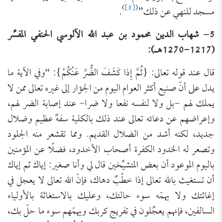
)
[8]
(
مسجد للنهي عن ذلك”
.
5
– شهاب الدين محمود بن عبد الله الآلوسي الحنفي المفسِّر
(
1217-1270
هـ):
قال عند قوله تعالى: {ثُمَّ إِذا كَشَفَ الضُّرَّ عَنْكُمْ}: “وفي الآية ما
يدل على أنّ صنيع أكثر العوام اليوم من الجؤار إلى غيره تعالى ممن لا
يملك لهم -بل ولا لنفسه نفعا ولا ضرا- عند إصابة الضر لهم،
وإعراضهم عن دعائه تعالى عند ذلك بالكلية سفهٌ عظيم وضلال
جديد، لكنه أشد من الضلال القديم. ومما تقشعر منه الجلود
وتصعر له الخدود الكفرة أصحاب الأخدود، فضلًا عن المؤمنين
باليوم الموعود أن بعض المتشيِّخين قال لي وأنا صغير: إياك ثم إياك
أن تستغيث بالله تعالى إذا خطْبٌ دهاك، فإنّ الله تعالى لا يعجل في
إغاثتك ولا يهمّه سوء حالتك، وعليك بالاستغاثة بالأولياء
السالفين، فإنهم يعجِّلون في تفريج كربك ويهمّهم سوء ما حلّ بك،