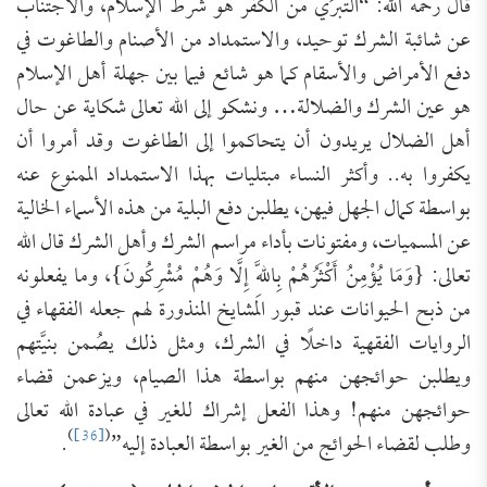
قال رحمه الله: “التبرِّي من الكفر هو شرط الإسلام، والاجتناب
عن شائبة الشرك توحيد، والاستمداد من الأصنام والطاغوت في
دفع الأمراض والأسقام كما هو شائع فيما بين جهلة أهل الإسلام
هو عين الشرك والضلالة… ونشكو إلى الله تعالى شكاية عن حال
أهل الضلال يريدون أن يتحاكموا إلى الطاغوت وقد أمروا أن
يكفروا به.. وأكثر النساء مبتليات بهذا الاستمداد الممنوع عنه
بواسطة كمال الجهل فيهن، يطلبن دفع البلية من هذه الأسماء الخالية
عن المسميات، ومفتونات بأداء مراسم الشرك وأهل الشرك قال الله
تعالى: {وَمَا يُؤْمِنُ أَكْثَرُهُمْ بِاللَّهِ إِلَّا وَهُمْ مُشْرِكُونَ}، وما يفعلونه
من ذبح الحيوانات عند قبور المشايخ المنذورة لهم جعله الفقهاء في
الروايات الفقهية داخلًا في الشرك، ومثل ذلك يصُمن بنيَّتهم
ويطلبن حوائجهن منهم بواسطة هذا الصيام، ويزعمن قضاء
حوائجهن منهم! وهذا الفعل إشراك للغير في عبادة الله تعالى
)
[36]
(
وطلب لقضاء الحوائج من الغير بواسطة العبادة إليه”
.