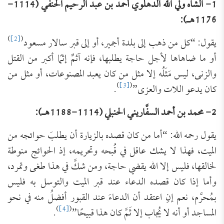
1- الشاه ولي الله الدهلوي أحمد بن عبد الرحيم الحنفي (1114-
1176هـ):
)
[2]
(
يقول: “كل من ذهب إلى بلدة أجمير، أو إلى قبر سالار مسعود
أو ما ضاهاها لأجل حاجة يطلبها، فإنه آثمٌ إثمًا أكبر من القتل
والزنى، ليس مَثَلُه إلا مثل من كان يعبد المصنوعات، أو مثل من
)
[3]
(
كان يدعو اللات والعزى”
.
2- محمد بن أحمد السفَّاريني الحنبلي (1114-1188هـ):
يقول رحمه الله: “أما من كان قصده بالزيارة أن يطلبَ حوائجه من
الميت، فهذا لا يشك عاقل في قُبحه وتحريمه، إذ الحوائج منوطة
لخالقها، فليس إلا الله يقضي حاجة، ومن شكَّ في هذا طغى وتمرد،
وأما إذا كان قصده الدعاء عند قبر الميت والتوسل به فليس
بمُحرَّم، نعم إنِ اعتقد أن الدعاءَ عند القبور أفضلُ منه في نحو
)
[4]
(
المساجد أو أنه لا يُجاب إلا ثَمَّ كان هذا قبيحًا”
.