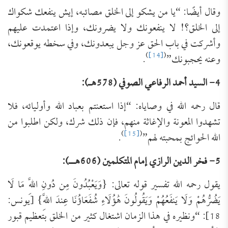
وقال أيضًا: “يا من يشكو إلى الخلق مصائبه، إيش ينفعك شكواك
إلى الخلق؟! لا ينفعونك ولا يضرونك، وإذا اعتمدت عليهم
وأشركت في باب الحق عز وجل يبعدونك، وفي سخطه يوقعونك،
)
[14]
(
وعنه يحجبونك”
.
4- السيد أحمد الرفاعي الصوفي (578هـ):
قال رحمه الله في وصاياه: “إذا استعنتم بعباد الله وأوليائه، فلا
تشهدوا المعونة والإغاثة منهم، فإن ذلك شرك، ولكن اطلبوا من
)
[15]
(
الله الحوائج بمحبته لهم”
.
5- فخر الدين الرازي إمام المتكلمين (606هــ):
يقول رحمه الله تفسير قوله تعالى: {وَيَعْبُدُونَ مِن دُونِ اللَّهِ مَا لَا
يَضُرُّهُمْ وَلَا يَنفَعُهُمْ وَيَقُولُونَ هَٰؤُلَاءِ شُفَعَاؤُنَا عِندَ اللَّهِ} [يونس:
18]: “ونظيره في هذا الزمان اشتغال كثير من الخلق بتعظيم قبور