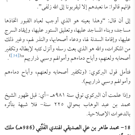
فإنّهم قالوا: ما نعبدهم إلا ليقربونا إلى الله زلفى”.
إلى أن قال: “وهذا بعينه هو الذي أوجب لعباد القبور اتخاذها
مساجد، وبناء المساجد عليها، وتعليق الستور عليها، وإيقاد السرج
عليها، وإقامة السدنة لها، ودعاء أصحابها، والنذر لهم، وغير ذلك
من المنكرات، والله هو الذي بعث رسله وأنزل كتبه لإبطاله وتكفير
)
[34]
(
أصحابه ولعنهم، وأباح دماءهم وأموالهم وسبي ذراريهم”
.
فتأمل قول البركوي: (وتكفير أصحابه ولعنهم، وأباح دماءهم
وأموالهم وسبي ذراريهم).
وإذا علمت أن البركوي توفي سنة ٩٨١هـ -أي: قبل ظهور الشيخ
محمد بن عبد الوهاب بحوالي ٢٢٥ سنة- فلا شبهة بتأثره
بالدعوات الإصلاحية.
18- محمد طاهر بن علي الصديقي الهندي الفَتَّنِي (986هـ) ملك