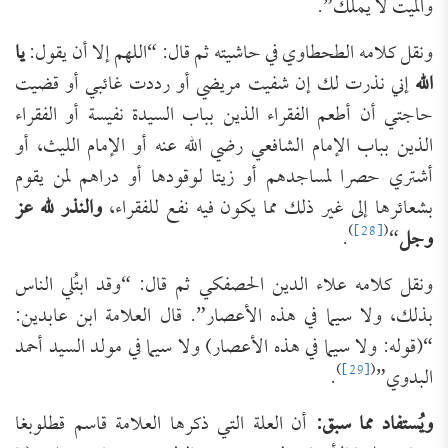
والميت لا يملك”.
ونقل كلامه الطحطاوي في حاشيته ثم قال: “اللهم إلا أن يقول:
يا
الله
إني نذرت لك إن شفيت مريضي أو رددت غائبي أو قضيت
حاجتي أن أطعم الفقراء الذين بباب السيدة نفيسة أو الفقراء
الذين بباب الإمام الشافعي رضي الله عنه أو الإمام الليث، أو
أشتري حصرا لمساجدهم أو زيتا لوقودها أو دراهم لمن يقوم
بشعائرها إلى غير ذلك مما يكون فيه نفع للفقراء،
والنذر لله عز
)
[28]
(
وجل
“
.
ونقل كلامه علاء الدين الحصفكي ثم قال: “وقد ابتُلي الناس
بذلك، ولا سيما في هذه الأعصار”. قال العلامة ابن عابدين:
“(قوله: ولا سيما في هذه الأعصار) ولا سيما في مولد السيد أحمد
)
[29]
(
البدوي”
.
ويُستفاد مما سبق:
أن العلة التي ذكرها العلامة قاسم قطلوبغا