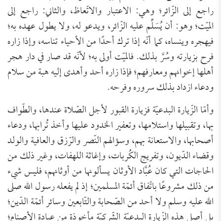
راجع إلى الزّائر؛ وهي: الاعتبار والاتّعاظ، والثاني: راجع إلى
الميّت؛ وهو: أن يُسَلِّم عليه الزّائر، ويدعو له، ولا يطول عهده به؛
فيهجره وينساه، كما أنّه إذا ترك أحدًا من الأحياء تناسه، وإذا زاره
فرح بزيارته وسُرَّ بذلك. فالميّت أولى به؛ لأنّه قد صار في دار هجر
أهلها إخوانهم ومعارفهم؛ فإذا زاره أحد وأهدى إليه هبة من سلام
ودعاء ازداد بذلك سروره وفرحه.
وأمّا الزّيارة البدعيّة فزيارة القبور لأجل الصّلاة عندها، والطّواف
بها، وتقبيلها واستلامها، وتعفير الخدود عليها وأخذ تُرابها، ودعاء
أصحابها، والاستعانة بهم، وسؤالهم النّصر والرّزق والعافية والولد
وقضاء الدّيون، وتفريج الكُربات، وإغاثة اللهفات، وغير ذلك من
الحاجات التي كان عُبَّاد الأوثان يسألونها من أوثانهم، فليس شيء
من ذلك مشروعًا باتّفاق أئمّة المسلمين؛ إذ لم يفعله رسول الله صلى
الله عليه وسلم ولا أحد من الصّحابة والتّابعين وسائر أئمّة الدّين؛
بل أصل هذه الزّيارة البدعيّة الشّركيّة مأخوذة من عبادة الأصنام؛