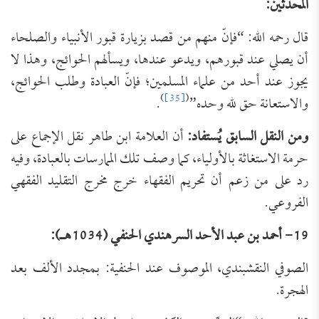
المحدِّثين:
قال رحمه الله: “فإنّ منهم من قصد بزيارة قبور الأنبياء والصلحاء
أن يصلي عند قبورهم، ويدعو عندها، ويسألهم الحوائج، وهذا لا
يجوز عند أحد من علماء المسلمين؛ فإنّ العبادة وطلب الحوائج،
)
[35]
(
والاستعانة حق لله وحده”
.
ومن النقل السابق يُستفاد:
أن العلامة ابن طاهر نقل الإجماع على
حرمة الاستغاثة بالأولياء، كما وصف تلك الممارسات بالعبادة، وفيه
رد على من زعم أن تحريم الفقهاء خرج مخرج التقليد الفقهي
الفروعي.
19- أحمد بن عبد الأحد السرهندي الحنفي (1034هـ):
الصوفي النقشبندي، الموصوف عند الحنفية: بمجدد الألف بعد
الهجرة.