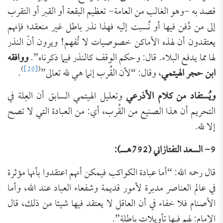
قصد به -وهو الغالب من العامة- تعظيم البقعة أو القبر أو التقرب
إلى من دُفن فيها أو نُسبت إليه فهذا نذر باطل غير منعقد؛ فإنهم
يعتقدون أن لهذه الأماكن خصوصيات لا تُفهم! ويرون أنّ النذر
لها مما يدفع البلاء. قال: وحكم الوقف كالنذر فيما ذكرناه”.
ووافقه
)
[20]
(
ابن حجر الهيتمي
، وقال: “لأن القُرب إنما هي لله تعالى”
.
ويُستفاد من كلام الأذرعي
وتعليل الهيتمي السابق أن العِلة في
التحريم أن هذا الصنيع من القُرب، أي: من العبادة التي لا تصح
إلا لله.
9- السعد التفتازاني (792هــ):
قال رحمه الله: “أما عبادة الكواكب فيمكن أنهم اعتقدوا بأنها مؤثرة
في عالم العناصر مدبرة لأمور قديمة وشفعاء العباد عند الله، وأما
الأصنام فلا خفاء في أن العاقل لا يعتقد فيها شيئا من ذلك، قال
الإمام: لهم فيها تأويلات باطلة”.