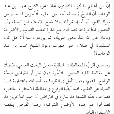
إنَّ من أعظم ما يُثيره المناوئون تجاهَ دعوة الشيخ محمد بن عبد
الوهاب أنَّ الشيخَ لم يسبقه أحد من العلماء المُتأخرين قد حذَّر من
شرك القبور أو أسماه شركًا، خلا شيخ الإسلام ابن تيمية، وأن
العصور المُتأخرة قد تصالحت مع فكرة تعظيم القباب والأضرحة
ودعاء غير الله منذ دهور طويلة، ثم يوردون سؤالًا: هل كان
المسلمون في ضلال حتى ظهرت دعوة الشيخ محمد بن عبد
الوهاب؟!
وما سبق أقربُ للمغالطات المنطقية منه إلى البحث العلمي، ففضلًا
عن مغالطة تقليد العصور المتأخِّرة دون نظر أو افتراض صحَّة
الوضع القديم، ودون تأمل في الظروف والمُسببات واعتبارية قدرة
العلماء على التغيير، ففيه أيضًا الوقوع في مغالطة الاستقراء الناقص،
فصاحب هذه الشبهة قد سارع في افتراض أن جميع المتأخرين قد
تصالحوا مع هذه الأوضاع الشركية، وهذا الفرض ينقصه
الاستقراء التام.