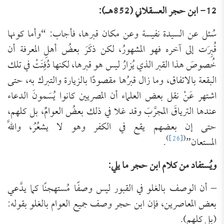
12- ابن حجر العسقلاني (852هـ):
سُئل عن السيدة نفيسة وعن مكان قبرها، فأجاب: “وأما كونها
قُبِرَت إلى آخره فهو المشهورُ، لكن ذكَرَ بعضُ أهلِ المعرفة أن
خُصوصَ هذا القبر الذي يُزارُ ليس هو قبرها، لكنها دُفِنَتْ في تلك
البقعة بالاتفاق، وما زال قبرُها مقصودًا بالزيارة والتبرك به، حتى
اشتهر عَنْ نقل بعض العلماء أن المصريين كانوا يُسَمونَ الدعاء
عندها الترياقَ المجرَّبَ وقد غلا في ذلك بعضُ العوامِّ، بل كلهم،
حتى إن بعضهم يقع في الكفر وهو لا يشعُرُ، واللَّه
)
[26]
(
المستعان”
.
ويُستفاد من كلام ابن حجر ما يلي:
– أن الوصف بالغلو في القبور ليس وصفًا مُستهجنًا كما يدَّعي
بعض المعاصرين، فإن ابن حجر وصف جميع العوام بالغلو بقوله:
(بل كلهم).