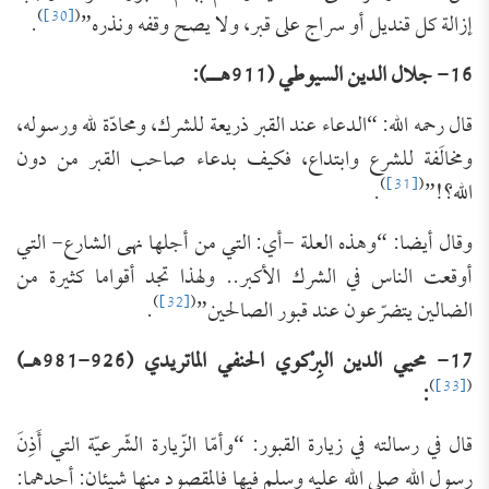
)
[30]
(
إزالة كل قنديل أو سراج على قبر، ولا يصح وقفه ونذره”
.
16- جلال الدين السيوطي (911هــ):
قال رحمه الله: “الدعاء عند القبر ذريعة للشرك، ومحادّة لله ورسوله،
ومخالَفة للشرع وابتداع، فكيف بدعاء صاحب القبر من دون
)
[31]
(
الله؟!”
.
وقال أيضا: “وهذه العلة -أي: التي من أجلها نهى الشارع- التي
أوقعت الناس في الشرك الأكبر.. ولهذا تجد أقواما كثيرة من
)
[32]
(
الضالين يتضرّعون عند قبور الصالحين”
.
17- محيي الدين البِرْكوي الحنفي الماتريدي (926-981هـ)
)
[33]
(
:
قال في رسالته في زيارة القبور: “وأمّا الزّيارة الشّرعيّة التي أَذِنَ
رسول الله صلى الله عليه وسلم فيها فالمقصود منها شيئان: أحدهما: