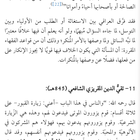
)
[22]
(
الصالحة أو بأصحابها أحياءً وأمواتا”
.
فقد فرَّق العراقي بين الاستغاثة أو الطلب من الأولياء وبين
التوسل، لما جاءه السؤال مُبهمًا، ولو أنه يعلم أن فيها خلافًا معتبرًا
لما نبَّه السائل ولما وصفها بالأمر المُنكر؛ وذلك أن من قواعد الفقهاء
المقررة: أن المسألة التي يكون الخلاف فيها قويَّا لا يجوز الإنكار على
من فعلها، فضلًا عن وصفها بالمُنكرات.
11- تقيُّ الدين المقريزي الشافعي (845هـ):
قال رحمه الله: “والناس في هذا الباب -أعني: زيارة القبور- على
ثلاثة أقسام: قوم يزورون الموتى فيدعون لهم، وهذه هي الزّيارة
الشرعيّة. وقوم يزورونهم يدعون بهم، فهؤلاء هم المشركون في
الألوهيّة والمحبّة. وقوم يزورونهم فيدعونهم أنفسهم، وقد قال