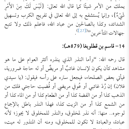
يملك من الأمر شيئًا كما قال الله تعالى: {لَيْسَ لَكَ مِنَ الأَمْرِ
شَيْءٌ}، وإنما يُستشفع به إلى الله تعالى في تفريج الكرب وتسهيل
الشدائد، وكذا بالصالحين من عباد الله، فاعلم ذلك ولا تتبع
)
[27]
(
جهالات المتأخرين”
.
14- قاسم بن قطلوبغا (879هـ):
قال رحمه الله: “وأما النذر الذي ينذره أكثر العوام على ما هو
مشاهد كأن يكون لإنسان غائبٌ أو مريضٌ أو له حاجة ضرورية،
فيأتي بعض الصلحاء، فيجعل ستره على رأسه فيقول: (يا سيدي
فلان) إن رُدّ غائبي أو عُوفي مريضي أو قُضيت حاجتي فلك من
الذهب كذا أو من الفضة كذا أو من الطعام كذا أو من الماء كذا أو
من الشمع كذا أو من الزيت كذا، فهذا النذر باطل بالإجماع
لوجوه.. منها: أنه نذر لمخلوق، والنذر للمخلوق لا يجوز؛ لأنه
عبادة، والعبادة لا تكون للمخلوق، ومنه أن المنذور له ميت،