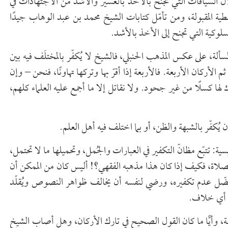
لال السياقات التي تجنح بالأخذ بالعسير والأشدّ من الاجتهادات في
طية المقبولة، ومن تأمّل كتابات الشيخ محمد بن عبد الوهاب جيدًا
وكية التي تجنح إلى الأخذ بالأشد.
لة، على عكس المذهب الحنبلي، فالشيخ لا يُكفّر بالمختلَف فيه بين
م الأركان الأربعة. فالأربعة إذا أقرّ بها وتركها تهاونًا، فنحن – وإن
ارك لها كسلًا من غير جحود. ولا نقاتل إلا ما أجمع عليه العلماء كلهم،
 يُكفّر بالشبهة والظن، أو بما اختلف فيه أهل العلم.
سية: تتبّع مظانّ التكفير في العبارات والجُمل، وتحميلها ما لا تحتمل،
لاة، فكيف إذا كان هذا مذهبه الفقهي؟! أليس كان من الممكن أن
 فضّل عدم تكفيره، ورضي لنفسه أن يخالف ظواهر النصوص ويُقلّد
ن أي خلاف.
عة، وأيًّا ما كان القول الصحيح في تارك الأركان، وهل أصاب الشيخ