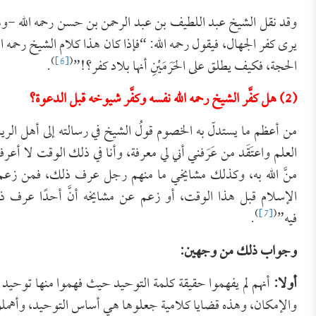
وقد نقل الشيخ عبد اللطيف بن عبد الرحمن بن حسن رحمه الله -وه
يرى كفر الجهال، فيقول رحمه الله: “فإذا كان هذا كلام الشيخ رحمه الله فيمَن
)
[6]
(
الحجة، فكيف يطلق على الحَرَمَيْنِ أنها بلاد كفر؟!”
.
(2) هل كفَّر الشيخ رحمه الله نفسه وكفَّر شيوخه قبل الدعوة؟
من أعظم ما يستدلّ به الخصوم قولُ الشيخ في رسالته إلى أهل الر
العلم واعتَقَد من عَرَفني أني لي معرفة، وأنا في ذلك الوقت لا أعر
منَّ الله به، وكذلك مشايخي ما منهم رجل عرف ذلك، فمن زعم 
الإسلام قبل هذا الوقت، أو زعم عن مشايخه أنَّ أحدًا عرف 
)
[7]
(
فيه”
.
وجواب ذلك من وجهين:
أولا:
أنهم لم يفهموا حقيقة كلمة التوحيد حيث فهموا منها توحيد ا
والإمكان، وهذه قضايا كلامية جعلوها هي أساس التوحيد، وأهملوا 