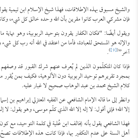
والشيخ مسبوق بهذه الإطلاقات، فهذا شيخ الإسلام ابن تيمية يقول 
فإن مشركي العرب كانوا مقرين بأن الله وحده خالق كل شيء، وكا
ويقول أيضًا: “فكان الكفار يقرون بتوحيد الربوبية، وهو نهاية ما
والإله هو المستحق للعبادة، فأما من اعتقد في الله أنه رب كل شيء 
)
[9]
(
آخر”
.
فإذا كان المتكلّمون الذين لم يُعرف عنهم شرك القبور قد وصفهم ا
بمجرد تقريرهم توحيد الربوبية دون الألوهية، فكيف بمن يُقرر م
كلام الشيخ محمد بن عبد الوهاب صحيح لا غبار عليه.
وانظر إلى ما قاله الإمام الشافعي عن الفقيه المعتزلي إبراهيم بن إسما
إلا الله؛ فإني أقول: لا إله إلا الله الذي كلّم موسى، وهو يقول: لا 
فهذا الشافعي يقول بأنه يخالف ابن عُلية في كلمة التوحيد، مع كون ا
أهل السنة على عدم التكفير بها، فإذا كانت هذه الإطلاقات تصحّ