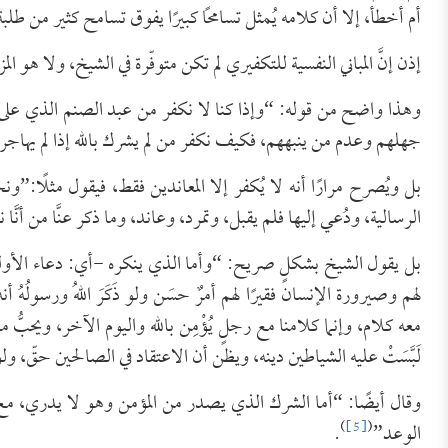
أم أخطأ، إلا أن كلامه يُمثل تسامحًا كبيرًا يفوق تسامح كثير من طلب
إذن إنَّ المباني النفسية للتكفيري لم تكن متوفّرة في الشيخ، ولا هو ال
وهذا واضح من قوله: “وإذا كنا لا نكفر من عبد الصنم الذي على ق
جهلهم وعدم من ينبههم، فكيف نكفر من لم يشرك بالله إذا لم يهاجر 
بل ويُصرح مرارًا أنه لا يُكفر إلا المعاندين فقط، فيقول مثلًا:
الرسالية، ودُعي إليها فلم يقبل، وتمرد، وعاند، وما ذكر عنَّا من أنَّ
بل يقول الشيخ بشكلٍ صريح: “وأما الذي ينكره -أي: دعاء الأولياء-
لهم وصيرورة الإنسان فقيرًا لهم أمرٌ حسَن ولو ذَكَرَ اللهُ ورسولُهُ أ
معه كلام، وإنما كلامنا مع رجلٍ يُؤْمِن بالله واليوم الآخر، ويحبّ
لَبَّسَتْ عليه الشياطين دينه، ويظن أن الاعتقاد في الصالحين حقّ، و
وقال أيضًا: “أما الشرك الذي يصدر من المؤمن وهو لا يدري، مع كو
)
[5]
(
الوعد”
.