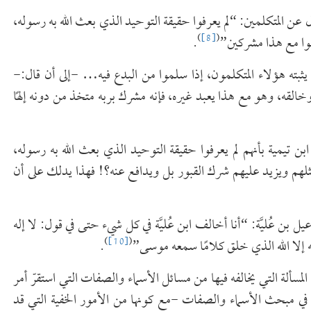
عن المتكلمين: “لم يعرفوا حقيقة التوحيد الذي بعث الله به رسوله،
)
[8]
(
نوا مع هذا مشركين”
.
 يثبته هؤلاء المتكلمون، إذا سلموا من البدع فيه… -إلى أن قال:-
وخالقه، وهو مع هذا يعبد غيره، فإنه مشرك بربه متخذ من دونه إلهًا
بن تيمية بأنهم لم يعرفوا حقيقة التوحيد الذي بعث الله به رسوله،
ثلهم ويزيد عليهم شرك القبور بل ويدافع عنه؟! فهذا يدلك على أن
عيل بن عُليَّة: “أنا أخالف ابن عُليَّة في كل شيء حتى في قول: لا إله
)
[10]
(
إله إلا الله الذي خلق كلامًا سمعه موسى”
.
لمسألة التي يخالفه فيها من مسائل الأسماء والصفات التي استقرّ أمر
 في مبحث الأسماء والصفات -مع كونها من الأمور الخفية التي قد