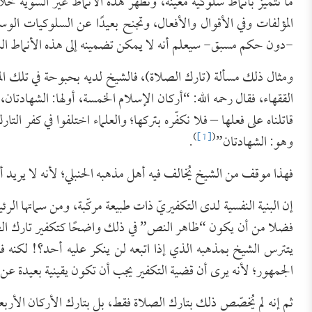
ما تتميز بأنماط سلوكية معيّنة، وتظهر هذه الأنماط غير السوية خ
المؤلفات وفي الأقوال والأفعال، وتجنح بعيدًا عن السلوكيات الوس
-دون حكم مسبق- سيعلم أنه لا يمكن تضمينه إلى هذه الأنماط السل
ومثال ذلك مسألة (تارك الصلاة)، فالشيخ لديه بحبوحة في تلك المسأ
الققهاء، فقال رحمه الله: “أركان الإسلام الخمسة، أولها: الشهادتان، ث
قاتلناه على فعلها – فلا نكفّره بتركها؛ والعلماء اختلفوا في كفر الت
)
[1]
(
وهو: الشهادتان”
.
فهذا موقف من الشيخ يُخالف فيه أهل مذهبه الحنبلي؛ لأنه لا يريد أن
إن البنية النفسية لدى التكفيريّ ذات طبيعة مركّبة، ومن سماتها الرئي
فضلا من أن يكون “ظاهر النص” في ذلك واضحًا كتكفير تارك الص
يتترس الشيخ بمذهبه الذي إذا اتبعه لن ينكر عليه أحد؟! لكنه
الجمهور؛ لأنه يرى أن قضية التكفير يجب أن تكون يقينية بعيدة ع
ثم إنه لم يُخصّص ذلك بتارك الصلاة فقط، بل بتارك الأركان الأرب