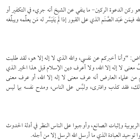
و ركن الدعوة الركين- ما ينفي عن الشيخ أنه جريء في التكفير أو
 عَبَد الصَّنَم الذي على القبور إذا لَم يَتَيَسَّر له مَن يعلِّمه ويبلِّغه
ياض: “وأنا أخبركم عن نفسي، والله الذي لا إله إلا هو، لقد طلبت
فُ معنى لا إله إلا الله، ولا أعرف دين الإسلام قبل هذا الخير الذي
من علماء العارض أنه عرف معنى لا إله إلا الله، أو عرف معنى
ذلك، فقد كذب وافترى، ولبَّس على الناس، ومدح نفسه بما ليس
لربوبية وإثبات الصانع، وأوجبوا على الناس النظر في أدلة الحدوث
توحيد العبادة الذي ما أرسل الله الرسل إلا من أجله.