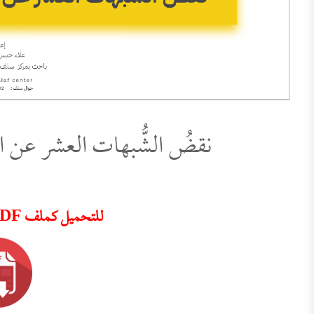
نقضُ الشُّبهات العشر عن 
للتحميل كملف PDF اضغط على الأيقونة