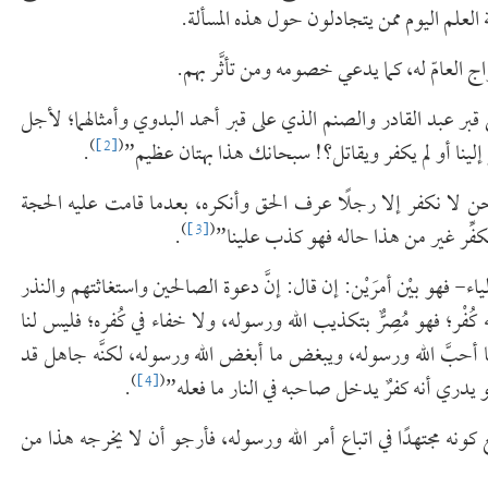
ة العلم اليوم ممن يتجادلون حول هذه المسألة.
مزاج العامّ له، كما يدعي خصومه ومن تأثَّر بهم.
بر عبد القادر والصنم الذي على قبر أحمد البدوي وأمثالهما؛ لأجل
)
[2]
(
إلينا أو لم يكفر ويقاتل؟! سبحانك هذا بهتان عظيم”
.
”ونحن لا نكفر إلا رجلًا عرف الحق وأنكره، بعدما قامت عليه الحجة
)
[3]
(
ا نكفِّر غير من هذا حاله فهو كذب علينا”
.
 فهو بيْن أمرَيْن: إن قال: إنَّ دعوة الصالحين واستغاثتهم والنذر
نه كُفْر؛ فهو مُصِرٌّ بتكذيب الله ورسوله، ولا خفاء في كُفره؛ فليس لنا
ُ ما أحبَّ الله ورسوله، ويبغض ما أبغض الله ورسوله، لكنَّه جاهل قد
)
[4]
(
لو يدري أنه كفرٌ يدخل صاحبه في النار ما فعله”
.
نه مجتهدًا في اتباع أمر الله ورسوله، فأرجو أن لا يخرجه هذا من