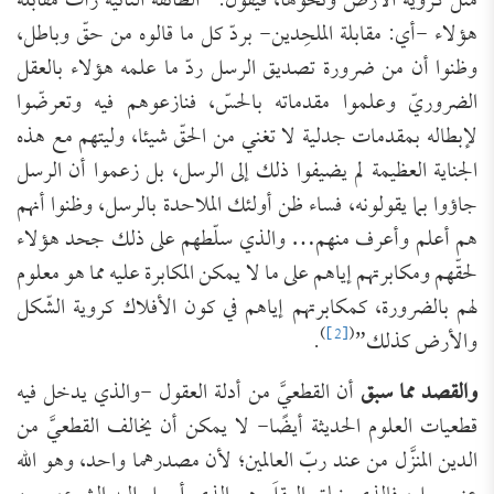
مثل كروية الأرض ونحوها، فيقول: “الطائفة الثانية رأت مقابلة
هؤلاء -أي: مقابلة الملحِدين- بردّ كل ما قالوه من حقّ وباطل،
وظنوا أن من ضرورة تصديق الرسل ردّ ما علمه هؤلاء بالعقل
الضروريّ وعلموا مقدماته بالحسّ، فنازعوهم فيه وتعرضّوا
لإبطاله بمقدمات جدلية لا تغني من الحقّ شيئا، وليتهم مع هذه
الجناية العظيمة لم يضيفوا ذلك إلى الرسل، بل زعموا أن الرسل
جاؤوا بما يقولونه، فساء ظن أولئك الملاحدة بالرسل، وظنوا أنهم
هم أعلم وأعرف منهم… والذي سلّطهم على ذلك جحد هؤلاء
لحقّهم ومكابرتهم إياهم على ما لا يمكن المكابرة عليه مما هو معلوم
لهم بالضرورة، كمكابرتهم إياهم في كون الأفلاك كروية الشّكل
)
[2]
(
والأرض كذلك”
.
والقصد مما سبق
أن القطعيَّ من أدلة العقول -والذي يدخل فيه
قطعيات العلوم الحديثة أيضًا- لا يمكن أن يخالف القطعيَّ من
الدين المنزَّل من عند ربّ العالمين؛ لأن مصدرهما واحد، وهو الله