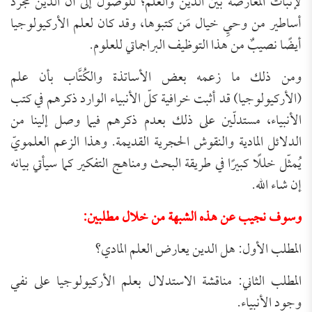
لإثبات المُعارضة بين الدين والعلم؛ للوصول إلى أنّ الدين مجرّد
أساطير من وحيِ خيال مَن كتبوها، وقد كان لعلم الأركيولوجيا
أيضًا نصيبٌ من هذا التوظيف البراجماتي للعلوم.
ومن ذلك ما زعمه بعض الأساتذة والكُتَّاب بأن علم
(الأركيولوجيا) قد أثبت خرافية كلّ الأنبياء الوارد ذكرهم في كتب
الأنبياء، مستدلّين على ذلك بعدم ذكرهم فيما وصل إلينا من
الدلائل المادية والنقوش الحجرية القديمة. وهذا الزعم العلمويّ
يُمثّل خللًا كبيرًا في طريقة البحث ومناهج التفكير كما سيأتي بيانه
إن شاء الله.
وسوف نجيب عن هذه الشبهة من خلال مطلبين:
المطلب الأول: هل الدين يعارض العلم المادي؟
المطلب الثاني: مناقشة الاستدلال بعلم الأركيولوجيا على نفي
وجود الأنبياء.