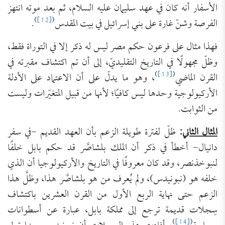
الأسفار أنه كان في عهد سليمان عليه السلام، ثم بعد موته انتهز
)
[12]
(
الفرصة وشنّ غارة على بني إسرائيل في بيت المقدس
.
فهذا مثال على فرعون حكم مصر ليس له ذكر إلا في التوراة فقط،
وظلّ مجهولًا في التاريخ التقليديّ، إلى أن تم اكتشاف مقبرته في
)
[13]
(
القرن الماضي
، وهو ما يدلّ على أن الاعتماد على الأدلة
الأركيولوجية وحدها ليس كافيًا؛ لأنها من قبيل المتغيّرات وليست
من الثوابت.
المثال الثاني
:
ظلّ لفترة طويلة الزعم بأن العهد القديم -في سفر
دانيال- أخطأ في ذكر أن الملك بلشاصَّر قد حكم بابل خلفًا
لنبوخذنصر، وقد كان معروفًا في التاريخ والأركيولوجيا أن الذي
خلفه هو (نبونيدس)، ولم يُعرف من هو بلشاصَّر هذا، وظلَّ هذا
الزعم حتى نهاية الربع الأول من القرن العشرين باكتشاف
سِجلات قديمة ترجع إلى مملكة بابل، عبارة عن أسطوانات
)
[14]
(