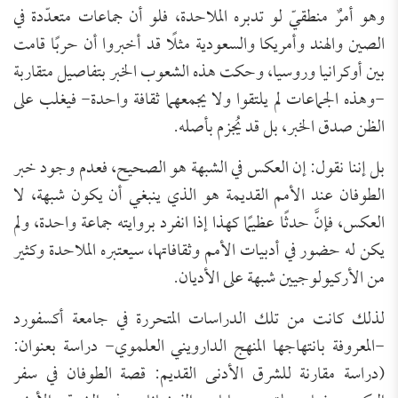
وهو أمرٌ منطقيّ لو تدبره الملاحدة، فلو أن جماعات متعدّدة في
الصين والهند وأمريكا والسعودية مثلًا قد أخبروا أن حربًا قامت
بين أوكرانيا وروسيا، وحكت هذه الشعوب الخبر بتفاصيل متقاربة
-وهذه الجماعات لم يلتقوا ولا يجمعهما ثقافة واحدة- فيغلب على
الظن صدق الخبر، بل قد يُجزم بأصله.
بل إننا نقول: إن العكس في الشبهة هو الصحيح، فعدم وجود خبر
الطوفان عند الأمم القديمة هو الذي ينبغي أن يكون شبهة، لا
العكس، فإنَّ حدثًا عظيمًا كهذا إذا انفرد بروايته جماعة واحدة، ولم
يكن له حضور في أدبيات الأمم وثقافاتها، سيعتبره الملاحدة وكثير
من الأركيولوجيين شبهة على الأديان.
لذلك كانت من تلك الدراسات المتحررة في جامعة أكسفورد
-المعروفة بانتهاجها المنهج الدارويني العلموي- دراسة بعنوان:
(دراسة مقارنة للشرق الأدنى القديم: قصة الطوفان في سفر