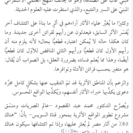
مبنيٌّ غالبًا على الصدفة، وهو ما يخالف المنهج العلمي الاستقرائيّ
المبنيّ على السبر والتتبع، والذي استقرت عليه العلوم الحديثة.
وكثيرًا ما يُغيِّر علماء الآثار آراءهم في أثرٍ ما بناءً على اكتشاف آخر
يُفسّر الأثر السابق، فيعدلون عن رأيهم لقرائن أخرى جديدة. وما
كان هكذا حاله لا يُمكن اعتباره قطعيًّا بحال؛ لأنه يلزم منه أن
رأيهم الأول كان قطعيًّا ورأيهم الثاني المناقض للأوّل كان قطعيًّا
أيضًا، وهذا مما يُعلم فساده بضرورة العقل، بل الصواب أن يُقال:
هو متغير بحسب قرائن الأدلة وتوافرها.
والزعم بأن المناطق الأثرية قد تمّ التنقيب عنها بشكلٍ كامل مجرَّد
دعوى يكذِّبها خبراء الآثار أنفسهم، ويُكذِّبها الواقع المحسوس.
ويُصرِّح الدكتور محمد عبد المقصود -عالم المصريات ومنسّق
مشروع تطوير المواقع الأثرية بمحور قناة السويس- بأنَّ: “هناك
60% من آثار مصر لم يُعثر عليها، وإذا تم اكتشافها سيكون هناك
)
[11]
(