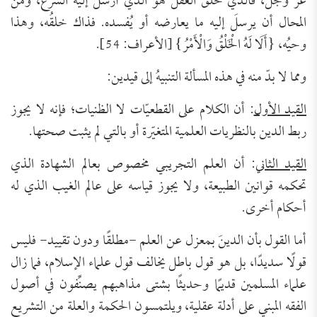
عز وجل، فالذي خلق العقلَ هو الذي أرسل إليه الشرع، ومن
المحال أن يرسلَ إليه ما يعارضه أو يُفسده. فذاك خلقُه، وهذا
وحيُه، {أَلَا لَهُ الْخَلْقُ وَالْأَمْرُ} [الأعراف: 54].
ومما لا بدّ منه في هذه المسألة التنبيهُ إلى قيدين:
القيد الأول
: أن الكلام على القطعيّات لا الظنيات؛ فإنه لا يجوز
ربط الدين بالنظريات العلمية المتغيّرة أو بالتي لم يثبت صحتها.
القيد الثاني
: أن العلم التجريبي مخصوص بعالم الشهادة الذي
تحكمه قوانين الطبيعة، ولا يجوز قياسه على عالم الغيب الذي له
أحكام أخرى.
أما القول بأن الدينَ بمعزل عن العلم -مطلقًا ودون تقييد- فليس
قولًا سديدًا، بل هو قول باطل يخالف قول علماء الإسلام، فما زال
علماء المسلمين قديمًا وحديثًا بشتى مذاهبهم يصنِّفون في أصول
الفقه المبني على أدلة عقلية، ويلتمسون الحكمة والعلة من التشريع