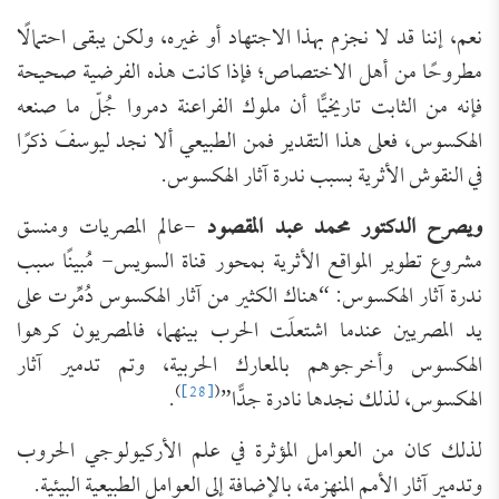
نعم، إننا قد لا نجزم بهذا الاجتهاد أو غيره، ولكن يبقى احتمالًا
مطروحًا من أهل الاختصاص؛ فإذا كانت هذه الفرضية صحيحة
فإنه من الثابت تاريخيًّا أن ملوك الفراعنة دمروا جُلّ ما صنعه
الهكسوس، فعلى هذا التقدير فمن الطبيعي ألا نجد ليوسفَ ذكرًا
في النقوش الأثرية بسبب ندرة آثار الهكسوس.
ويصرح الدكتور محمد عبد المقصود
-عالم المصريات ومنسق
مشروع تطوير المواقع الأثرية بمحور قناة السويس- مُبينًا سبب
ندرة آثار الهكسوس: “هناك الكثير من آثار الهكسوس دُمِّرت على
يد المصريين عندما اشتعلَت الحرب بينهما، فالمصريون كرهوا
الهكسوس وأخرجوهم بالمعارك الحربية، وتم تدمير آثار
)
[28]
(
الهكسوس، لذلك نجدها نادرة جدًّا”
.
لذلك كان من العوامل المؤثرة في علم الأركيولوجي الحروب
وتدمير آثار الأمم المنهزمة، بالإضافة إلى العوامل الطبيعية البيئية.