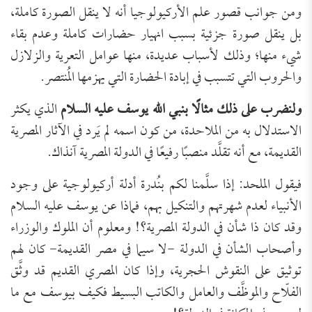
ومن جوانب قصور علم الأركيولوجيا أنه لا ينقل الصورة كاملة،
بل ينقل صورة جزئية بسبب انهيار حضارات كاملة وعدم بقاء
شيء منها؛ وذلك لأسباب عديدة، منها عوامل التعرية والزلازل
والحروب التي تتسبب في إبادة الحضارة التي يهزمها المُنتصر.
ولنضرب على ذلك مثالًا بنبي الله يوسف عليه السلام
الذي يكثر
الاستدلال به من الملاحدة، من كون اسمه لم يَرد في الآثار المصرية
القديمة، مع أنه تقلَّد منصبًا رفيعًا في الدولة المصرية آنذاك.
فيقول الملحد: إذا سلَّمنا لكم بنُدرة أدلة أركيولوجية على وجود
الأنبياء لعدم شهرتهم والتنكيل بهم، فماذا عن يوسف عليه السلام
وقد كان ذا شأن في الدولة المصرية؟! ومعلوم أن الملوك والوزراء
وأصحاب الشأن في الدولة -لا سيما في مصر القديمة- كان لهم
توثيق على النقوش الحجرية، وإذا كان المصري القديم قد وثَّق
الفلّاح والموظَّف والعامل والكاتب البسيط فكيف بيوسف مع ما