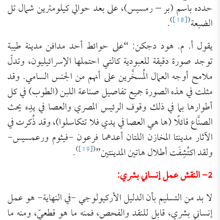
حدده باسم (بر – رمسيس)، على بعد حوالي كيلومترين شمال تل
)
[18]
(
الضبعة
.
يقول أ. م. هود دجكن: “على حوائط أحد مدافن مدينة طيبة
توجد صورة دقيقة للعبودية كالتي احتملها الإسرائيليون، وتدلّ
ملامح أوجه العمال المُسخَّرين على أنهم من الجنس السامي. وقد
مثلت في هذه الصورة جميع تفاصيل صناعة اللبن (الطوب) في كل
أطوارها بما في ذلك وقوف الرئيس المصري والعصا في يدِه يحث
الصنَّاع قائلًا (ها هي العصا في يدي فلا تتكاسلوا)، وقد ذُكرت في
الآثار مدينتا المخازن اللتان أعدهما فرعون -فيثوم ورعمسيس-
)
[19]
(
ولقد اكتُشِفَت أطلال هاتين المدينتين”
.
2- النقش عمل إنساني بشري:
لا بد من التسليم بأن الدليل الأركيولوجي -في النهاية- هو عمل
إنساني بشري، قابل للنقد والفحص، فمنه ما هو قطعيّ، ومنه ما