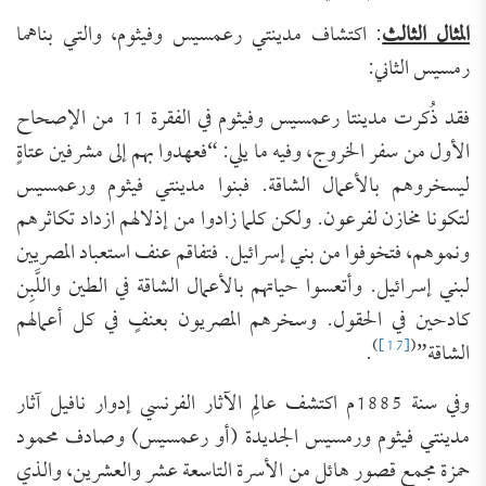
المثال الثالث
: اكتشاف مدينتي رعمسيس وفيثوم، والتي بناهما
رمسيس الثاني:
فقد ذُكرت مدينتا رعمسيس وفيثوم في الفقرة 11 من الإصحاح
الأول من سفر الخروج، وفيه ما يلي: “فعهدوا بهم إلى مشرفين عتاةٍ
ليسخروهم بالأعمال الشاقة. فبنوا مدينتي فيثوم ورعمسيس
لتكونا مخازن لفرعون. ولكن كلما زادوا من إذلالهم ازداد تكاثرهم
ونموهم، فتخوفوا من بني إسرائيل. فتفاقم عنف استعباد المصريين
لبني إسرائيل. وأتعسوا حياتهم بالأعمال الشاقة في الطين واللَّبِن
كادحين في الحقول. وسخرهم المصريون بعنفٍ في كل أعمالهم
)
[17]
(
الشاقة”
.
وفي سنة 1885م اكتشف عالِم الآثار الفرنسي إدوار نافيل آثار
مدينتي فيثوم ورمسيس الجديدة (أو رعمسيس) وصادف محمود
حمزة مجمع قصور هائل من الأسرة التاسعة عشر والعشرين، والذي