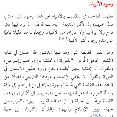
وجود الأنبياء:
يعتمِد الملاحدة في التكذيب بالأنبياء على عدم وجود دليل مادي
يدلّ عليهم؛ إذ الآثار القديمة -بحسب قولهم- لم يرد فيها ذكر
نوح ولا إبراهيم ولا غيرهما من الأنبياء، ويجعلون هذا دليلًا كافيًا
)
[9]
(
على عدم وجود أكثر الأنبياء
.
وهي نفس المغالطة التي وقع فيها الدكتور طه حسين في كتابه
(الشعر الجاهلي) لَمَّا قال: “للتوراة أن تحدّثنا عن إبراهيم وإسماعيل،
وللقرآن أن يحدثنا عنهما أيضًا، ولكن ورود هذين الاسمين في
التوراة والقرآن لا يكفي لإثبات وجودهما التاريخي، فضلًا عن
إثبات هذه القضية التي تحدثنا بهجرة إسماعيل بن إبراهيم إلى مكة
ونشأة العرب المستعربة فيها، ونحن مضطرون إلى أن نرى في هذه
القصة نوعًا من الحيلة في إثبات الصلة بين اليهود والعرب من
جهة، وبين الإسلام واليهود والقرآن والتوراة من جهة
)
[10]
(