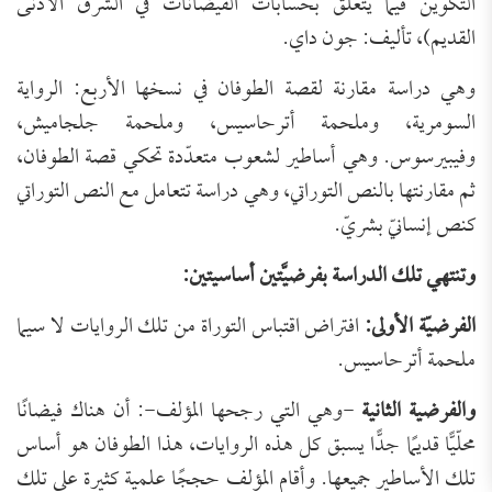
التكوين فيما يتعلق بحسابات الفيضانات في الشرق الأدنى
القديم)، تأليف: جون داي.
وهي دراسة مقارنة لقصة الطوفان في نسخها الأربع: الرواية
السومرية، وملحمة أترحاسيس، وملحمة جلجاميش،
وفيبيرسوس. وهي أساطير لشعوب متعدّدة تحكي قصة الطوفان،
ثم مقارنتها بالنص التوراتي، وهي دراسة تتعامل مع النص التوراتي
كنص إنسانيّ بشريّ.
وتنتهي تلك الدراسة بفرضيَّتين أساسيتين:
الفرضيّة الأولى:
افتراض اقتباس التوراة من تلك الروايات لا سيما
ملحمة أترحاسيس.
والفرضية الثانية
-وهي التي رجحها المؤلف-: أن هناك فيضانًا
محلّيًّا قديمًا جدًّا يسبق كل هذه الروايات، هذا الطوفان هو أساس
تلك الأساطير جميعها. وأقام المؤلف حججًا علمية كثيرة على تلك