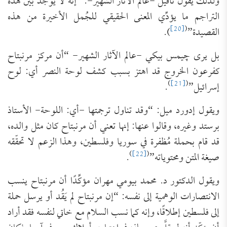
ولذلك يقول نافيل -عالم الآثار الشهير-: “إنه لا يوجد بين هذه
التراجم ما يؤدِّي المعنى الحقيقي للجُمل الأخيرة من هذه
[20]
(
القصيدة”
).
بل يرى چيمس بيكي -عالم الآثار الشهير- “أن مركز مرنبتاح
كفرعون الخروج قد اهتز بسبب كشف لوحة النصر أي: لوح
)
[21]
(
إسرائيل”
.
ويقول إدورد ميل: “وقد تناول ترجمتها -أي: اللوحة- الأستاذ
برستد وغيره، وقالوا عنها: إنها تعني أن مرنبتاح كان مثل والده،
قد قام بحملة مُظفرة في سوريا وفلسطين، وهذا الزعم لا تحقّقه
)
[22]
(
صيغة المتن ومحتوياته”
.
ويقول الدكتور د. محمد بيومي مهران مؤكِّدًا أن مرنبتاح ينسب
الانتصارات الوهمية إلى نفسه: “إن مرنبتاح لم يَقُد أو يرسل حملة
إلى فلسطين إطلاقًا، وإنه كما نسب السلام مع خاتي لنفسه فقد أراد