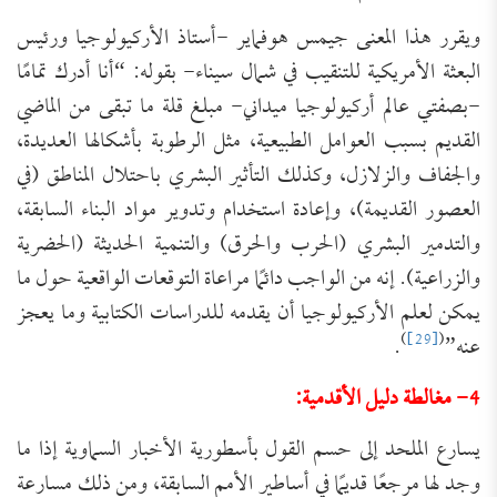
ويقرر هذا المعنى جيمس هوفماير -أستاذ الأركيولوجيا ورئيس
البعثة الأمريكية للتنقيب في شمال سيناء- بقوله: “أنا أدرك تمامًا
-بصفتي عالم أركيولوجيا ميداني- مبلغ قلة ما تبقى من الماضي
القديم بسبب العوامل الطبيعية، مثل الرطوبة بأشكالها العديدة،
والجفاف والزلازل، وكذلك التأثير البشري باحتلال المناطق (في
العصور القديمة)، وإعادة استخدام وتدوير مواد البناء السابقة،
والتدمير البشري (الحرب والحرق) والتنمية الحديثة (الحضرية
والزراعية). إنه من الواجب دائمًا مراعاة التوقعات الواقعية حول ما
يمكن لعلم الأركيولوجيا أن يقدمه للدراسات الكتابية وما يعجز
)
[29]
(
عنه”
.
4- مغالطة دليل الأقدمية:
يسارع الملحد إلى حسم القول بأسطورية الأخبار السماوية إذا ما
وجد لها مرجعًا قديمًا في أساطير الأمم السابقة، ومن ذلك مسارعة