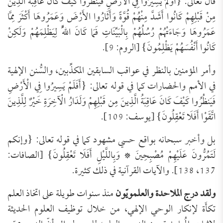
قال تعالى: {أَوَلَمْ يَسِيرُوا فِي الأَرْضِ فَيَنْظُرُوا كَيْفَ كَانَ عَاقِبَةُ الَّذِينَ
مِنْ قَبْلِهِمْ كَانُوا أَشَدَّ مِنْهُمْ قُوَّةً وَأَثَارُوا الأَرْضَ وَعَمَرُوهَا أَكْثَرَ مِمَّا
عَمَرُوهَا وَجَاءَتْهُمْ رُسُلُهُمْ بِالْبَيِّنَاتِ فَمَا كَانَ اللَّهُ لِيَظْلِمَهُمْ وَلَكِنْ
كَانُوا أَنْفُسَهُمْ يَظْلِمُونَ} [الروم: 9].
وأمر المؤمنين بالنظر في عواقب السابقين المكذِّبين، والسُّنن الإلهية
في الأمم والحضارات كما في قوله تعالى: {أَفَلَمْ يَسِيرُوا فِي الْأَرْضِ
فَيَنظُرُوا كَيْفَ كَانَ عَاقِبَةُ الَّذِينَ مِن قَبْلِهِمْ وَلَدَارُ الْآخِرَةِ خَيْرٌ لِلَّذِينَ
اتَّقَوْا أَفَلَا تَعْقِلُونَ} [يوسف: 109].
بل وأخبر سبحانه بواقع حسي مشهود كما في قوله تعالى: {وإنكم
لَتَمُرُّونَ عَلَيْهِمْ مُصْبِحِينَ * وَبِاللَّيْلِ أَفَلَا تَعْقِلُونَ} [الصافات:
137، 138]. والآيات القرآنية في ذلك كثيرة.
ولقد درج الملاحدة والعلمويّون
منذ سنوات طويلة على اتخاذ العلم
تكأَة لإنكار الوحي الإلهي، من خلال توظيف العلوم الحديثة