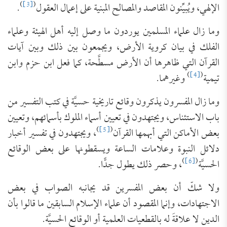
)
[3]
(
الإلهي، ويُبيِّنون المقاصد والمصالح المبنية على إعمال العقول
.
وما زال علماء المسلمين يوردون ما وصل إليه أهل الهيئة وعلماء
الفلك في بيان كروية الأرض، ويجمعون بين ذلك وبين آيات
القرآن التي ظاهرها أن الأرض مسطَّحة، كما فعل ابن حزم وابن
)
[4]
(
تيمية
وغيرهما.
وما زال المفسرون يذكرون وقائع تاريخية حسيَّة في كتب التفسير من
باب الاستئناس، ويجتهدون في تعيين أسماء الملوك بأسمائهم، وتعيين
)
[5]
(
بعض الأماكن التي أبهمها القرآن
، ويجتهدون في تفسير أخبار
دلائل النبوة وعلامات الساعة ويسقطونها على بعض الوقائع
)
[6]
(
الحسيَّة
، وحصر ذلك يطول جدًّا.
ولا شكّ أن بعض المفسرين قد يجانبه الصواب في بعض
الاجتهادات، وإنما المقصود أن علماء الإسلام السابقين ما قالوا بأن
الدين لا علاقةَ له بالقطعيات العلمية أو الوقائع الحسيَّة.