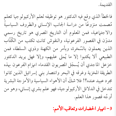
القديمة.
فالخطأ الذي وقع فيه الدكتور هو توظيفه لعلم الأركيولوجيا كعلمٍ
مُصمت منزوعًا من دراسة الجانب الإنساني والظروف السياسية
والاجتماعية، فمن المعلوم أن التاريخ المصري هو تاريخ رسمي
مدوّن في القصور الفرعونية، والنقوش كانت تكتب من الكُتَّاب
الذين يعملون بالسُخرة، وبأمر من الكهنة وذوي السلطة، فمن
الطبيعي ألا يكتبوا إلا ما يُملى عليهم، وإلا فهل يريد الدكتور
خزعل الماجدي أن يُسجّل المصريون القدماء انهزام الفرعون بهذه
الطريقة المخزية وغرقه في البحر وانتصار بني إسرائيل الذين كانوا
مجرد عبيد عنده؟! فلا شكّ أن الأهواء السياسية والأمزجة البشرية
تتدخل في الدلائل الأركيولوجية، فهو علم بشري إنساني، وهو من
أوجُه قصور هذا العلم.
3- انهيار الحضارات وتعاقب الأمم: