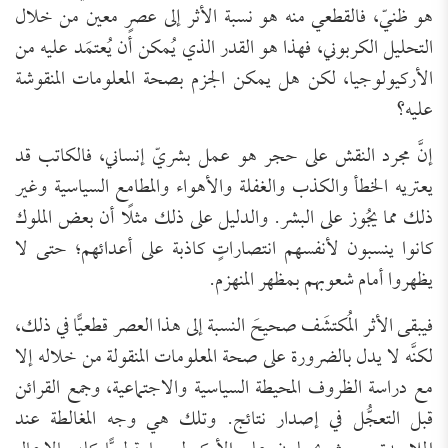
هو ظنيّ، فالقطعي منه هو نسبة الأثر إلى عصرٍ معين من خلال
التحليل الكربوني، فهذا هو القدر الذي يُمكن أن يُعتمَد عليه من
الأركيولوجيا، لكن هل يمكن الجزم بصحة المعلومات المنقوشة
عليه؟
إنَّ مجرد النقش على حجر هو عمل بشريّ إنساني، فالكاتب قد
يعتريه الخطأ والكذب والغفلة والأهواء والمطامع السياسية وغير
ذلك مما يجُوز على البشر. والدليل على ذلك مثلًا أن بعض الملوك
كانوا ينسبون لأنفسهم انتصاراتٍ كاذبة على أعدائهم؛ حتى لا
يظهروا أمام شعوبهم بمظهر المنهزم.
فيبقى الأثر المُكتشَف صحيحَ النسبة إلى هذا العصر قطعيًّا في ذلك،
لكنَّه لا يدل بالضرورة على صحة المعلومات المنقولة من خلاله إلا
مع دراسة الظروف المحيطة السياسية والاجتماعية، وجمع القرائن
قبل التعجُّل في إصدار نتائج. وتلك هي وجه المغالطة عند