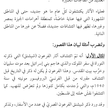
العديد من المفاجآت الكثيرة”
.
فعلماء الآثار يكتشفون كلّ عامٍ ما هو جديد، حتى في المناطق
المشهورة التي فيها عناية خاصّة، كمنطقة أهرامات الجيزة بمصر
وغيرها، تظهر فيها اكتشافات جديدة، فضلًا عن غيرها من المناطق
النائية.
ولنضرب أمثلة لبيان هذا القصور:
المثال الأول
: أنه تمّ اكتشاف آثار الفرعون (شيشنق) التي ذكرته
التوراة في سفر الملوك، والذي هاجم بني إسرائيل بعد موت سليمان
وخرَّب بيت المقدس. وهذا الفرعون لم يكن له ذكر في التاريخ قبل
اكتشاف مقبرته من قبل الفرنسيّ البروفيسور مونيته في سنة
1940م، والتي وُجدت بكامل كنوزها ولم تتعرّض للنهب. كما
اكتشفوا نقشَ حملته إلى فلسطين.
وقد ورد ذكر شيشنق الفرعون المصريّ في عدد من الأسفار، وتذكر