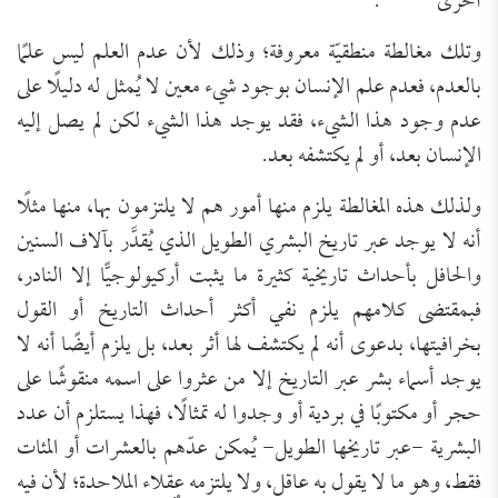
أخرى”
.
وتلك مغالطة منطقيّة معروفة؛ وذلك لأن عدم العلم ليس علمًا
بالعدم، فعدم علم الإنسان بوجود شيء معين لا يُمثل له دليلًا على
عدم وجود هذا الشيء، فقد يوجد هذا الشيء لكن لم يصل إليه
الإنسان بعد، أو لم يكتشفه بعد.
ولذلك هذه المغالطة يلزم منها أمور هم لا يلتزمون بها، منها مثلًا
أنه لا يوجد عبر تاريخ البشري الطويل الذي يُقدَّر بآلاف السنين
والحافل بأحداث تاريخية كثيرة ما يثبت أركيولوجيًّا إلا النادر،
فبمقتضى كلامهم يلزم نفي أكثر أحداث التاريخ أو القول
بخرافيتها، بدعوى أنه لم يكتشف لها أثر بعد، بل يلزم أيضًا أنه لا
يوجد أسماء بشر عبر التاريخ إلا من عثروا على اسمه منقوشًا على
حجر أو مكتوبًا في بردية أو وجدوا له تمثالًا، فهذا يستلزم أن عدد
البشرية -عبر تاريخها الطويل- يُمكن عدّهم بالعشرات أو المئات
فقط، وهو ما لا يقول به عاقل، ولا يلتزمه عقلاء الملاحدة؛ لأن فيه