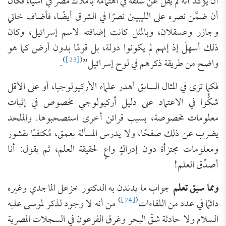
أن يؤكّد أنه لم يقلَّ عن سلفه في اهتمامه بأملاك مصر في آسيا، فكان
أن ضمَّن نصره على الليبيين نصرًا في الشرق أيضًا، فأضاف خاتي
وجازر وعسقلان، وبالمثل كانت إضافته لاسم إسرائيل، وكان
ذلك أسهلَ إذ إنهم لم يكونوا دولة، بل قومًا بدون أرض كما هو
)
[23]
(
واضح من طريقة ذكرهم في لوح إسرائيل”
.
فكما ترى في المثال السابق أهدر علماء الأركيولوجيا، أو على الأقل
شكُّوا في الاعتماد على دليل أركيولوجي مخصوص في إثبات
معلومات مخصوصة، بسبب قرائن أخرى استصحبوها. والملحد
يضرب عن ذلك صفحًا، ولا يدرس المسألة بعمق، مُكتفيًا بقشور
ومعلومات مجتزأة دون إدراكٍ واعٍ لحقيقة العلم، ثم يقول: أنا
أصدِّق العلم!
ومما سبق تعلم
جواب ما يدندن به الدكتور خزعل الماجدي وغيره
)
[24]
(
دائمًا في عدد من اللقاءات
من أنه لا وجود لذكر لموسى عليه
السلام ولا حادثة شقّ البحر وغرق الفرعون في السجلات المصرية