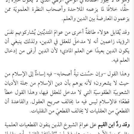
وهو ما لا يجوز اعتقاده في الوحي الإلهي الذي لا يكون خبرُه إلا
حقًّا، خلافًا لما يزعمه الملاحدة وأصحاب النظرة العلمويّة ممن
يزعمون المعارضةَ بين الدين والعلم.
وقد يُقابل هؤلاء طائفةٌ أخرى من عوامّ المتديِّنين يُشاركونهم نفسَ
الرؤية، زاعمين أنه لا مدخلَ للعقل في الدين، ولذلك ينبغي أن
يكون الدين بعيدًا عن العلم المادي؛ لأن الدين أرقى من إدخال
العلم فيه.
وهذا القول -وإن حسُنت نيةُ أصحابه- فيه إساءةٌ إلى الإسلام من
حيث لا يشعرون؛ لأنه يوهم بأن دين الإسلام من جملة الأديان
الشعوبيّة الطقوسيّة التي لا مدخل للعقل فيها، وهذا القول خطأ
قطعًا؛ فالإسلام ليس فيه ما يخالف صريح العقول. والقاعدة أن
القطعيّ من العقليات لا يخالف القطعيّ من النقليات.
وقد ردَّ ابن القيم
على عوامّ الشيوخ الذين ينفون القطعيات العلمية