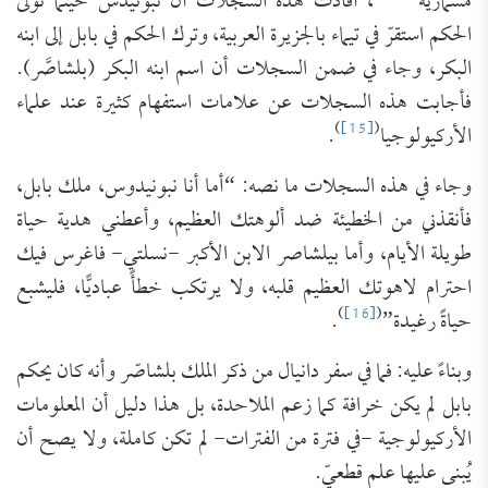
مسمارية
، أفادت هذه السجلات أن نبونيدس حينما تولى
الحكم استقرّ في تيماء بالجزيرة العربية، وترك الحكم في بابل إلى ابنه
البكر، وجاء في ضمن السجلات أن اسم ابنه البكر (بلشاصَّر).
فأجابت هذه السجلات عن علامات استفهام كثيرة عند علماء
)
[15]
(
الأركيولوجيا
.
وجاء في هذه السجلات ما نصه: “أما أنا نبونيدوس، ملك بابل،
فأنقذني من الخطيئة ضد ألوهتك العظيم، وأعطني هدية حياة
طويلة الأيام، وأما بيلشاصر الابن الأكبر -نسلتي- فاغرس فيك
احترام لاهوتك العظيم قلبه، ولا يرتكب خطأً عباديًّا، فليشبع
)
[16]
(
حياةً رغيدة”
.
وبناءً عليه: فما في سفر دانيال من ذكر الملك بلشاصّر وأنه كان يحكم
بابل لم يكن خرافة كما زعم الملاحدة، بل هذا دليل أن المعلومات
الأركيولوجية -في فترة من الفترات- لم تكن كاملة، ولا يصح أن
يُبنى عليها علم قطعيّ.