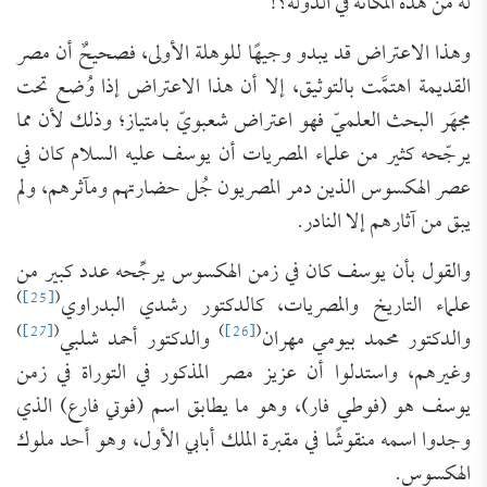
له من هذه المكانة في الدولة؟!
وهذا الاعتراض قد يبدو وجيهًا للوهلة الأولى، فصحيحٌ أن مصر
القديمة اهتمَّت بالتوثيق، إلا أن هذا الاعتراض إذا وُضع تحت
مجهَر البحث العلميّ فهو اعتراض شعبويّ بامتياز؛ وذلك لأن مما
يرجّحه كثير من علماء المصريات أن يوسف عليه السلام كان في
عصر الهكسوس الذين دمر المصريون جُل حضارتهم ومآثرهم، ولم
يبق من آثارهم إلا النادر.
والقول بأن يوسف كان في زمن الهكسوس يرجِّحه عدد كبير من
)
[25]
(
علماء التاريخ والمصريات، كالدكتور رشدي البدراوي
)
[27]
(
)
[26]
(
والدكتور محمد بيومي مهران
والدكتور أحمد شلبي
وغيرهم، واستدلوا أن عزيز مصر المذكور في التوراة في زمن
يوسف هو (فوطي فار)، وهو ما يطابق اسم (فوتي فارع) الذي
وجدوا اسمه منقوشًا في مقبرة الملك أبابي الأول، وهو أحد ملوك
الهكسوس.