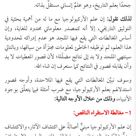
جحدًا بعلم التاريخ، وهو علمٌ إنساني مستقلٌّ بذاته.
لذلك نقول:
إن علم الأركيولوجيا مع ما له من أهمية بحثية في
التوثيق التاريخي، إلا أنه كمصدر معلوماتي محدود للغاية، وإن
أساس المغالطات التي يقع فيها الملحِد هو عدم إدراكه لمحدودية
هذا العلم، ثم توظيفه الخاطئ لمعلومات مجتزَأة من سياقها، وبالتالي
سينتهي الملحد ولا بد إلى نتائج مضلّلة؛ لأن قصور المعطيات لا بد
وأن يقابله قصور في النتائج كما سنعرف إن شاء الله.
وسوف نبيِّن المغالطات التي يقع فيها الملاحدة، وأوجه قصور
استدلالهم بعلم الأركيولوجيا، مع ضرب أمثلة فيما يتعلَّق بوجود
الأنبياء،
وذلك من خلال الأوجه التالية:
1- مغالطة الاستقراء الناقص:
إن علم الأركيولوجيا مبنيٌّ أصالةً على اكتشاف الآثار، والاكتشاف