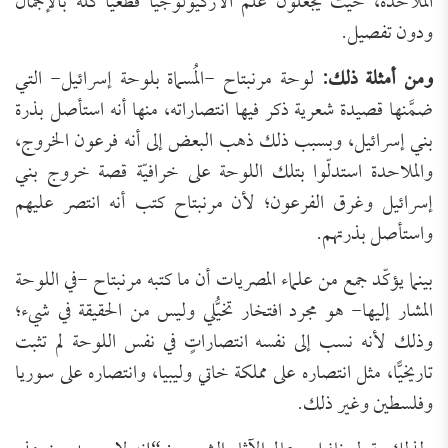
الملاحدة، حيث يجعلون علم الأركيولوجيا قطعيًّا كله بالإجمال
ودون تفصيل.
ومن أمثلة ذلك:
لوحة مرنبتاح -المُسماة بلوحة إسرائيل- التي
ضمَّنها قصيدة شعرية ذكر فيها انتصاراته، منها أنه استأصل بذرة
بني إسرائيل، وبسبب ذلك ذهب البعض إلى أنه فرعون الخروج،
والملاحدة استدلّوا بتلك اللوحة على خرافيّة قصة خروج بني
إسرائيل وغرق الفرعون؛ لأن مرنبتاح كتب أنه انتصر عليهم
واستأصل بذرتهم.
بينما يؤكّد جمع من علماء المصريات أن ما كتبه مرنبتاح -في اللوحة
المشار إليها- هو مجرد افتخار تخيُّلي وليس من الحقيقة في شيء؛
وذلك لأنه نسب إلى نفسه انتصاراتٍ في نفس اللوحة لم تثبت
تاريخيًّا، مثل انتصاره على مملكة خاتي وليبيا، وانتصاره على سوريا
وفلسطين وغير ذلك.