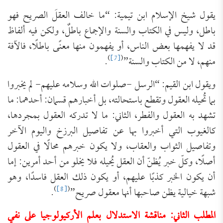
يقول شيخ الإسلام ابن تيمية: “ما خالف العقلَ الصريح فهو
باطل، وليس في الكتاب والسنة والإجماع باطلٌ، ولكن فيه ألفاظ
قد لا يفهمها بعض الناس، أو يفهمون منها معنًى باطلًا، فالآفة
)
[7]
(
منهم، لا من الكتاب والسنة”
.
ويقول ابن القيم: “الرسل -صلوات الله وسلامه عليهم- لم يخبروا
بما تُحيله العقول وتقطع باستحالته، بل أخبارهم قسمان: أحدهما: ما
تشهد به العقول والفطر، الثاني: ما لا تدركه العقول بمجردها،
كالغيوب التي أخبروا بها عن تفاصيل البرزخ واليوم الآخر
وتفاصيل الثواب والعقاب، ولا يكون خبرهم محالًا في العقول
أصلًا، وكلّ خبر يُظنّ أن العقل يُحيله فلا يخلو من أحد أمرين: إما
أن يكون الخبر كذبًا عليهم، أو يكون ذلك العقل فاسدًا، وهو
)
[8]
(
شبهة خيالية يظن صاحبها أنها معقول صريح”
.
المطلب الثاني: مناقشة الاستدلال بعلم الأركيولوجيا على نفي