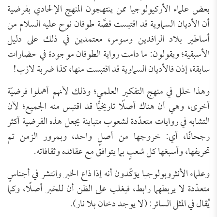
بعض علماء الأركيولوجيا ممن ينتهجون المنهج الإلحادي بفرضية
أن الأديان السماوية قد اقتبست قصَّة طوفان نوح عليه السلام من
أساطير بلاد الرافدين وسومر، معتمدين في ذلك على دليل
الأسبقية؛ ويقولون: ما دامت رواية الطوفان موجودة في حضارات
سابقة، إذن فالأديان السماوية قد اقتبست منها، كذا ضربة لازب!
وهذا خلل في منهج التفكير العلمي؛ وذلك لأنهم أهملوا فرضيّة
أخرى، وهي أن هناك أصلًا تاريخيًّا قد اقتبس منه الجميع؛ لأن
التشابه في روايات متعدّدة لشعوب متباينة يجعل هذه الفرضية أكثر
رجحانًا، أي: خروجها من أصلٍ واحد، وبمرور الزمن تم
تحريفها، وأسبغها كل شعبٍ بما يتوافق مع عقائده وثقافاته.
وعلماء الأنثروبولوجيا يؤكّدون أنه إذا ذاع الخبر وانتشر في أجناسٍ
متعدّدة لا يربطهما رابط، فيغلب على الظن أن للخبر أصلًا، وكما
يُقال في المثل السائر: (لا يوجد دخان بلا نار).