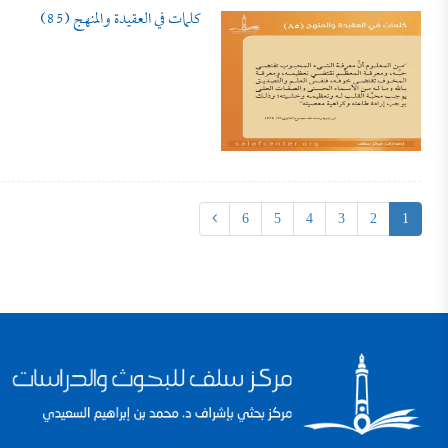
كلمات في العقيدة والمنهج (85)
6
5
4
3
2
1