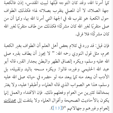
كما أمرنا الله، وقد كان التوجه قَبْلها لبيت المقدس، إذن فالكعبة
جهة الصلاة، لا أن المصلي يتقرب بصلاته لها؛ فكذلك الطواف
حول الكعبة هو تقرب لله في الجهة التي أمرنا الله بها، وكما أن من
صلى متقربًا لغير الله كان مشركًا؛ فكذلك من طاف متقربًا لغير الله
كان مشركًا؛ فلا فرق.
فإن قيل: قد ورد في كلام بعض أهل العلم أن الطواف بغير الكعبة
محرم، مثل قول النووي رحمه الله: ” لا يجوز أن يطاف بقبره صلى
الله عليه وسلم، ويكره إلصاق الظهر والبطن بجدار القبر، قاله أبو
عبد الله الحليمي وغيره، قالوا: ويكره مسحه باليد وتقبيله، بل
الأدب أن يبعد منه كما يبعد منه لو حضره في حياته صلى الله عليه
وسلم، هذا هو الصواب الذي قاله العلماء، وأطبقوا عليه، ولا يغتر
بمخالفة كثيرين من العوام وفعلهم ذلك. فإن الاقتداء والعمل إنما
يكون بالأحاديث الصحيحة وأقوال العلماء ولا يلتفت إلى
محدثات
ا
لعوام وغيرهم وجهالاتهم “(
[13]
).