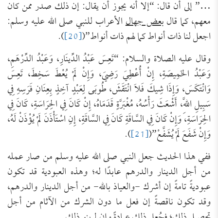
…” إلى أن قال: “إلا أنه يجوز أن يقال: إن ذلك صدر ممن كان
معهم، كما قال
بعض جهال
الأعراب للنبي صلى الله عليه وسلم:
اجعل لنا ذات أنواط كما لهم ذات أنواط”(
[20]
).
وقال عليه الصلاة والسلام: “تَعِسَ عَبْدُ الدِّينَارِ، وَعَبْدُ الدِّرْهَمِ،
وَعَبْدُ الخَمِيصَةِ، إِنْ أُعْطِيَ رَضِيَ، وَإِنْ لَمْ يُعْطَ سَخِطَ، تَعِسَ
وَانْتَكَسَ، وَإِذَا شِيكَ فَلاَ انْتَقَشَ، طُوبَى لِعَبْدٍ آخِذٍ بِعِنَانِ فَرَسِهِ فِي
سَبِيلِ اللَّهِ، أَشْعَثَ رَأْسُهُ، مُغْبَرَّةٍ قَدَمَاهُ، إِنْ كَانَ فِي الحِرَاسَةِ، كَانَ فِي
الحِرَاسَةِ، وَإِنْ كَانَ فِي السَّاقَةِ كَانَ فِي السَّاقَةِ، إِنِ اسْتَأْذَنَ لَمْ يُؤْذَنْ لَهُ،
وَإِنْ شَفَعَ لَمْ يُشَفَّعْ”(
[21]
).
ففي هذا الحديث جعل النبي صلى الله عليه وسلم من صار عمله
من أجل الدينار والدرهم عابدًا له؛ وهذه العبودية قد تكون
عبوديةً تامةً إن أشرك -والعياذ بالله- من أجل الدينار والدرهم،
وقد تكون ناقصةً إن فعل ما دون الشرك من الآثام من أجل
تحصيل ذلك؛ فجُعل ذلك عبادةً وإن لم ينو ذلك.