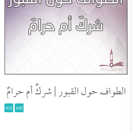
الطواف حول القبور | شركٌ أم حرامٌ
A
A