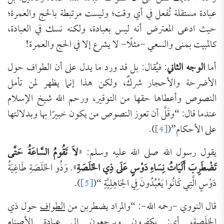
عبادة مستقلة تُفعل في أي وقت؛ وليست مرتبطة بالحج والعمرة؛
حيث ادعى المعترض أنه ليس بعبادة، ولكنه نسك في العبادة،
كالمبيت بمنى والسعي -مثلًا- لا يشرع إلا في الحج والعمرة!
أما
الوجه الثاني
: فيُقال: بل قد ورد ما يدل على أن الطواف حول
الأضرحة والأحجار شركٌ، ولكن هذا إنما يظهر لمن تأمل
النصوص وأعطاها حقها من التوقير، ورحم الله شيخ الإسلام
عندما قال: “وقَلَّ أن تعوز النصوص من يكون خبيرًا بها وبدلالتها
على الأحكام”(
[4]
).
يقول رسول الله صلى الله عليه وسلم: «
لاَ تَقُومُ السَّاعَةُ حَتَّى
تَضْطَرِبَ أَلَيَاتُ نِسَاءِ دَوْسٍ عَلَى ذِي الخَلَصَةِ
». وَذُو الخَلَصَةِ طَاغِيَةُ
دَوْسٍ الَّتِي كَانُوا يَعْبُدُونَ فِي الجَاهِلِيَّةِ “(
[5]
).
قال النووي -رحمه الله-: “والمراد يضطربن من
الطواف
حول ذي
الخلَصة، أي: يكفرون ويرجعون إلى
عبادة
الأصنام