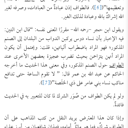
وتعظيمها”(
[6]
). فالطواف إذن عبادةٌ من العبادات، وصرفه لغير
الله إشراكٌ بالله وعبادة لذلك الغير.
ويقول ابن حجر -رحمه الله- مقررًا المعنى نفسه: “قال ابن التين:
فيه الإخبار بأن نساء دوس يركبن الدواب من البلدان إلى الصنم
المذكور؛ فهو المراد باضطراب ألياتهن، قلت: ويحتمل أن يكون
المراد أنهن يتزاحمن بحيث تضرب عجيزة بعضهن الأخرى عند
الطواف
حول الصنم المذكور، وفي معنى هذا الحديث ما أخرجه
الحاكم عن عبد الله بن عمر قال: ” لا تقوم الساعة حتى تدافع
مناكب نساء بني عامر على ذي الخلَصة”(
[7]
).
ولو لم يكن الطواف من صُوَر الشرك لما كان للتعبير به في الحديث
فائدةٌ.
وإذا كان هذا المعترض يريد النقل من كتب المذاهب على أن
الطواف شركٌ، فها هو ماثلٌ أمامه، فهذان شافعيان من أبرز علماء