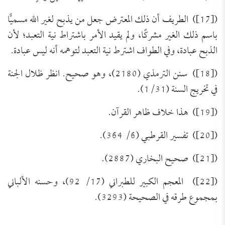
([17]) الطريف أن ذلك المعترض جعل من يذبح لغير الله مسميًّا
باسم ذلك الغير مشركًا، ولم يقيد الأمر باشتراط نية التعبد؛ لأن
الذبح عبادة، وفي الطواف اشترط نية التعبد لتوهمه أنه ليس عبادة.
([18]) سنن الترمذي (2180)، وهو صحيح. انظر ظلال الجنة
في تخريج السنة (1/31).
([19]) هذا خلاف ظاهر القرآن.
([20]) تفسير القرطبي (6/ 364).
تَعرِيف بكِتَاب (مجموعة الرَّسائل العقديَّة
([21]) صحيح البخاري (2887).
للعلامة الشَّيخ محمد عبد الظَّاهر أبو
للتحميل كملف PDF اضغط على الأيقونة المعلومات
الفنية للكتاب: عنوان الكتاب: مجموعة الرَّسائل
([22]) المعجم الكبير للطبراني (17/ 92)، وحسنه الألباني
السَّمح)
العقديَّة للعلامة الشَّيخ محمد عبد الظَّاهر أبو السَّمح.
بمجموع طرقه في الصحيحة (3293).
اسم المؤلف: أ. د. عبد الله بن عمر الدميجي، أستاذ
العقيدة بكلية الدعوة وأصول الدين بجامعة أم القرى.
الحالة السلفية عند أوائل الصوفية
رقم الطبعة وتاريخها: الطبعة الأولى في دار الهدي