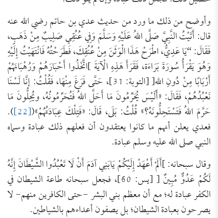
وأوضح من ذلك ما ورد من حديث عدي بن حاتم رضي الله عنه
قال: أَتَيْتُ النَّبِيَّ صَلَّى اللهُ عَلَيْهِ وَسَلَّمَ وَفِي عُنُقِي صَلِيبٌ مِنْ ذَهَبٍ،
فَقَالَ: “يَا عَدِيُّ، اطْرَحْ هَذَا الْوَثَنَ مِنْ عُنُقِكَ، فَطَرَحْتُهُ فَانْتَهَيْتُ إِلَيْهِ
وَهُوَ يَقْرَأُ سُورَةَ بَرَاءَة، فَقَرَأَ هَذِهِ الْآيَةَ ]اتَّخَذُوا أَحْبَارَهُمْ وَرُهْبَانَهُمْ
أَرْبَابًا مِنْ دُونِ اللهِ[ [التوبة: 31]، حَتَّى فَرَغَ مِنْهَا، فَقُلْتُ: إنَّا لَسْنَا
نَعْبُدُهُمْ، فَقَالَ: «أَلَيْسَ يُحَرِّمُونَ مَا أَحَلَّ اللهُ فَتُحَرِّمُونُهُ، ويُحِلُّونَ مَا
حَرَّمَ اللهُ فَتَسْتَحِلُّونَهُ؟» قُلْتُ: بَلَى، قَالَ: «فَتِلْكَ عِبَادَتُهُمْ»(
[22]
).
فعدي يعلن أنهم ما كانوا يعتقدون أن فعلهم ذلك عبادة وسماه
النبي صلى الله عليه وسلم عبادة.
وقال سبحانه: ]أَلَمْ أَعْهَدْ إِلَيْكُمْ يَابَنِي آدَمَ أَنْ لَا تَعْبُدُوا الشَّيْطَانَ إِنَّهُ
لَكُمْ عَدُوٌّ مُبِينٌ [ [يس: 60]، فجعل سبحانه طاعة الشيطان في
الكفر عبادة له؛ مع أن معظم بني البشر -حتى الكافرين منهم- لا
يصرحون بعبادة الشيطان؛ بل يصفون أعداءهم بالشياطين.