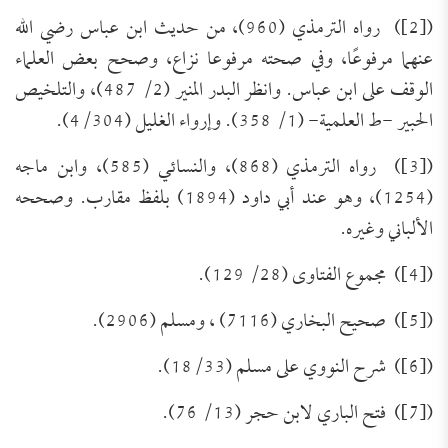
([2]) رواه الترمذي (960)، من حديث ابن عباس رضي الله
عنهما مرفوعًا، وفي صحته مرفوعا نزاع، وصحح بعض العلماء
الوقف على ابن عباس. وانظر البدر المنير (2/ 487)، والتلخيص
الحبير -ط العلمية- (1/ 358). وإرواء الغليل (4/304).
([3]) رواه الترمذي (868)، والنسائي (585)، وابن ماجه
(1254)، وهو عند أبي داود (1894) بلفظ مقارب. وصححه
الألباني وغيره.
([4]) مجموع الفتاوى (28/ 129).
([5]) صحيح البخاري (7116) ، ومسلم (2906).
([6]) شرح النووي على مسلم (18/33).
([7]) فتح الباري لابن حجر (13/ 76).