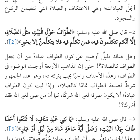
أجَلِّ العبادات؛ وهي الاعتكاف والصلاة التي تتضمن الركوع
والسجود.
2- قال صلى الله عليه وسلم: «
الطَّوَافُ حَوْلَ الْبَيْتِ مثلُ الصَّلَاةِ،
إلَّا أنَّكم تتكلَّمونَ فيه، فمن تكلَّم فيه فلا يتكلَّمنَّ إلا بخيرٍ
»(
[2]
).
وهل هناك دليلٌ أوضح على كون الطواف عبادةً من أن يجعل
الطواف كالصلاة؟! حتى إن المذاهب الأربعة أوجبت الوضوء في
الطواف، وعدَّه الأحناف واجبًا يجب بتركه دم، وهو عند الجمهور
شرطٌ لصحة الطواف تمامًا كالصلاة، وإذا ثبت كون الطواف
عبادةً؛ ألا يكون صرفه لغير الله شركًا، كما أن من صلى لغير الله فقد
أشرك؟!
3- قال صلى الله عليه وسلم: «
يَا بَنِي عَبْدِ مَنَافٍ، لَا تَمْنَعُوا أَحَدًا
طَافَ بِهَذَا البَيْتِ، وَصَلَّى أَيَّةَ سَاعَةٍ شَاءَ مِنْ لَيْلٍ أَوْ نَهَارٍ
»(
[3]
).
وهذا الحديث نصٌّ على أن الطواف عبادة سُنَّته صلاة ركعتين، بل