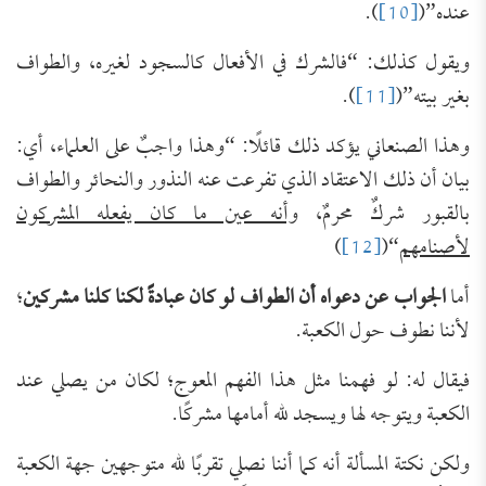
عنده”(
[10]
).
ويقول كذلك: “فالشرك في الأفعال كالسجود لغيره، والطواف
بغير بيته”(
[11]
).
وهذا الصنعاني يؤكد ذلك قائلًا: “وهذا واجبٌ على العلماء، أي:
بيان أن ذلك الاعتقاد الذي تفرعت عنه النذور والنحائر والطواف
بالقبور شركٌ محرمٌ،
وأنه عين ما كان يفعله المشركون
لأصنامهم
“(
[12]
)
أما
الجواب عن دعواه أن الطواف لو كان عبادةً لكنا كلنا مشركين
؛
لأننا نطوف حول الكعبة.
فيقال له: لو فهمنا مثل هذا الفهم المعوج؛ لكان من يصلي عند
الكعبة ويتوجه لها ويسجد لله أمامها مشركًا.
ولكن نكتة المسألة أنه كما أننا نصلي تقربًا لله متوجهين جهة الكعبة