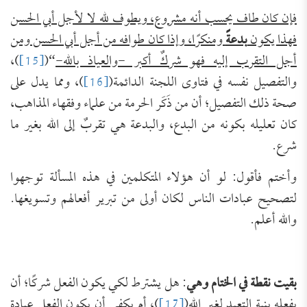
فإن كان طاف يحسب أنه مشروع، ويطوف لله لا لأجل أبي الحسن
فهذا يكون
بدعةً
ومنكرًا، وإذا كان طوافه من أجل أبي الحسن ومن
أجل التقرب إليه فهو شركٌ أكبر -والعياذ بالله-
“(
[15]
)،
والتفصيل نفسه في فتاوى اللجنة الدائمة(
[16]
)، ومما يدل على
صحة ذلك التفصيل؛ أن من ذَكَر الحرمة من علماء وفقهاء المذاهب،
كان تعليله بكونه من البدع، والبدعة هي تقربٌ إلى الله بغير ما
شرع.
وأختم فأقول: لو أن هؤلاء المتكلمين في هذه المسألة توجهوا
لتصحيح عبادات الناس لكان أولى من تبرير أفعالهم وتسويغها.
والله أعلم.
بقيت نقطة في الختام وهي
: هل يشترط لكي يكون الفعل شركًا؛ أن
يفعله بنية التعبد لغير الله(
[17]
)، أم يكفي أن يكون الفعل عبادة