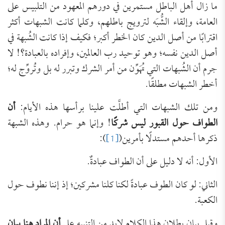
ما زال أهل الباطل مستمرين في دورهم المعهود من التلبيس على
العامة، وإلقاء الشُّبَه لترويج باطلهم، وكلما كانت الشبهات أكثر
اقترابًا من أصل الدين كان الخطر أكبر؛ فكيف إذا كانت الشُبهة في
أصل الدين نفسه؛ وهو توحيد رب العالمين، وإفراده بالعبادة؟! لا
جرم أن الشُبهات التي تُهَوِّن من أمر الشرك وتبرر له بل وتُروِّج له؛
أخطر الشبهات مطلقًا.
ومن تلك الشبهات التي أطلَّت علينا برأسها هذه الأيام:
أن
الطواف حول القبور ليس شركًا
!
وإنما هو حرام. وهذه الشبهة
ذكرها أحدهم مستدلًا بأمرين(
[1]
):
الأول: أنه لا دليل على أن الطواف عبادةٌ.
الثاني: لو كان الطوف عبادةً لكنا كلنا مشركين؛ إذ إننا نطوف حول
الكعبة.
وقبل بيان بطلان هذا الكلام لابد من التنبيه على
أن المراد هنا بيان