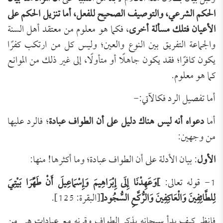
الحكم الشرعي، والتوصيف الصحيح للفعل، أما تنزيل الحكم على
الأعيان فتلك مسألة أخرى
، فكما هو معلوم من معتقد أهل السنة
والجماعة التفريق بين النوع والعين؛ وليس كل من ارتكب كفرًا
يكون كافرًا؛ فقد يكون جاهلًا أو متأولًا، إلى غير ذلك من الموانع
كما هو معلوم.
أما تفصيل الرد فكالآتي:-
أما
دعواه أنه ليس هناك دليل على أن الطواف عبادة
؛ فالرد عليها
من وجهين:
الأول
: بيان الأدلة على أن الطواف عبادة؛ وما أكثرها! منها:
1- قوله تعالى:
]
وَعَهِدْنَا إِلَى إِبْرَاهِيمَ وَإِسْمَاعِيلَ أَنْ طَهِّرَا بَيْتِيَ
لِلطَّائِفِينَ وَالْعَاكِفِينَ وَالرُّكَّعِ السُّجُود
[
[البقرة: 125].
فانظر كيف بدأ سبحانه بذكر الطواف وقرنه مع عبادات هي من