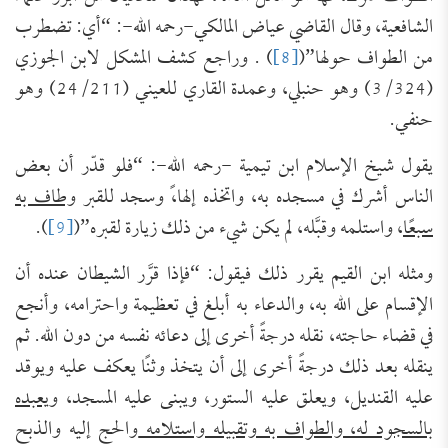
الشافعية، وقال القاضي عياض المالكي-رحمه الله-: “أي: تضطرب
من الطواف حولها”(
[8]
) . وراجع كشف المشكل لابن الجوزي
(3/324) وهو حنبلي، وعمدة القاري للعيني (24/211) وهو
حنفي.
يقول شيخ الإسلام ابن تيمية -رحمه الله-: “فلو قدّر أن بعض
الناس أشرك في مسجده به، واتخذه إلها،ً وسجد للقبر
وطاف به
سبعًا
، واستلمه وقبَّله، لم يكن شيء من ذلك زيارة لقبره”(
[9]
).
ومثله ابن القيم يقرر ذلك فيقول: “فإذا قرَّر الشيطان عنده أن
الإقسام على الله به، والدعاء به أبلغ في تعظيمة واحترامه، وأنجع
في قضاء حاجته، نقله درجةً أخرى إلى دعائه نفسه من دون الله. ثم
ينقله بعد ذلك درجةً أخرى إلى أن يتخذ وثنًا يعكف عليه ويوقد
عليه القنديل، ويعلق عليه الستور، ويبنى عليه المسجد،
ويعبده
بالسجود له، والطواف به وتقبيله واستلامه
والحج إليه والذبح