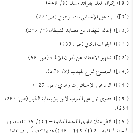
([8]) إكمال المعلم بفوائد مسلم (8/ 449).
([9]) الرد على الإخنائي، ت: زهوي (ص: 27).
([10]) إغاثة اللهفان من مصايد الشيطان (1/ 217).
([11]) الجواب الكافي (ص: 133)
([12]) تطهير الاعتقاد عن أدران الإلحاد (ص: 66).
([13]) المجموع شرح المهذب (8/ 275).
([14]) الرد على الإخنائي ت زهوي (ص: 127)
([15]) فتاوى نور على الدرب لابن باز بعناية الطيار (ص: 283،
284).
([16]) انظر مثلًا فتاوى اللجنة الدائمة – 1 (1/ 206)، وفتاوى
اللجنة الدائمة – 2 (1/ 145 – 146)،ففيها تفصيلٌ وافٍ تمامًا.