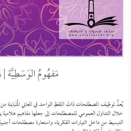
مَفهُومُ الوَسَطِيَّة | 
يُعدُّ توظِيف المصطلحات ذاتَ اللفظِ الواحد في المعاني المُتَباي
خلال التداول العمومي للمصطلحات إلى جعلها مفاهيم هلامية يصعب الت
التبسيط من داخل التيارات الفكرية، واستعارة مصطلحات أجنبية على