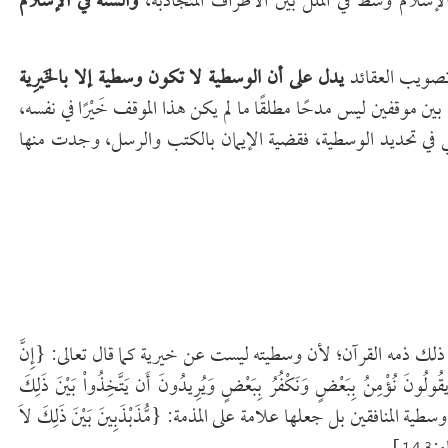
سلام وَسَطٌ في الملل بين الأطراف المتجاذبة،
والسنة في الإسلام
تصويب العقائد
يدل على أن الوسطية لا تكون وسطية إلا بالخَيرِية
ين موقفين ليس مدحًا مطلقًا ما لم يكن هذا الموقف خَيْرًا في نفسه،
ا تكفي في تحديد الوسطية، فقضية الإيمان بالكتب والرسل، وجدت منها
ذلك ذمه القرآن؛ لأن وسطيته ليست عن خيرية كما قال تعالى: {إِنَّ
ِ وَيقُولُونَ نُؤْمِنُ بِبَعْضٍ وَنَكْفُرُ بِبَعْضٍ وَيُرِيدُونَ أَن يَتَّخِذُواْ بَيْنَ ذَلِكَ
 يمتدح وسطية المنافقين بل جعلها علامة على المذمة: {مُّذَبْذَبِينَ بَيْنَ ذَلِكَ لاَ