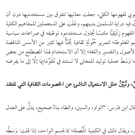
ي لمفهومها الكلي، جعلت معانيها تتفرق بين مستخدميها دون أن
تْ فيه دراية المسلمين بدينهم، وغَلَبَ على المستعملين للمفاهيم الكلية
فهوم زِئْبَقِيًّا ملتبسًا يُحاول مستخدموه توظيفه في صراعات سياسية
لوطة؛ لتمرير حُمُولَةٍ ثقافية يُخَبَّأُ فيها كثير من الأسس المناقضة
الأصول والتفسير واللغة؛ إلا أن الاستخدام لهذا المصطلح من بعض
َسْطَ عملية توليد للمعاني لا تستند في مُقَوِّمَاتِهَا إلَّا إلى ما يفرضه
ِّ، ونُبَيِّنُ خلل الاستعمال الناشئ عن الخصومات الثقافية التي تفتقد
 قال ابن فارس: “الواو، والسين، والطاء بناءٌ صحيح، يدلُّ على العدل
، ويقال ذلك في الكمية المُتَّصلة؛ كالجسم الواحد، إذا قلت: وَسَطُه