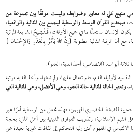
1].
ن هي
منهج كلي له معايير وضوابط، وليست موقفًا بين مجموعة من
ات،
فيمتدح القرآن الوسط والوسطية ليجمع بين المثالية والواقعية
،
 الإنسان مستعدًّا لها في جميع الأوقات، فَـتُـتِـيحُ الشريعة المرتبة
 المرتبة المثالية مطلوبة:{إِنَّ اللّهَ يَأْمُرُ بِالْعَدْلِ وَالإِحْسَان }
فيها ثلاثة أبواب: (القصاص، أخذ الدية، العفو).
لنفسية لأولياء الدم، فلم تتعال عليها، ولم تلغها، وأخذ الدية مرتبة
اء،
وتعتبر الحالة المثالية حالة العفو، وهي الأفضل، وهي المثالية التي
مستجيبة للضغط الحضاري المهيمن، فهذه تجعل من الوسطية أمرًا غير
ى القيم الإسلامية، وتذويب الفوارق الدينية بين أهل الملل، بحجة
ا الالتباس في المفهوم أدى إليه التحاكم إلى ثقافات غيرية بعيدة عن