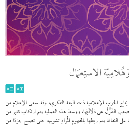
وَهُلامِيّة الاستِعمَال
A
A
نة من نِتاج الحرب الإعلامية ذات البعد الفكري، وقد سعى الإعلام من
َّنَزُّلُ على دَلَالَتِهَا، ووسط هذه العملية يتم ارتكاب كثير من
 الثقافة يتم ربطها بالمفهوم الْمُرادِ تشويهه حتى تصبح جزءًا من