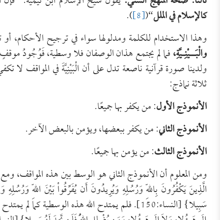
ثالثًا:
صحة المنهج السني:
يقول شيخ الإسلام ابن تيمية: “فإن الإ
كالإسلام في الملل
“(
[8]
).
وهذا الاستخدام للكلمة ومدلولها سواء في ترجيح الأحكام، أو 
والْبَــيْنِـيَّ
ةِ،
فما لم يجتمع هذان الوصفان فلا وسطية، فَوُجُودُ موقفٍ ب
ولدينا صورة قرآنية ناصعة تدل على أن الْبَيْنِيَّةَ في المواقف ل
ثلاثة نماذج:
الأنموذج الأول
: من يكفر بها جميعًا.
الأنموذج الثاني
: من يكفر ببعضها، ويؤمن بالبعض الآخر.
الأنموذج الثالث
: من يؤمن بها جميعًا.
ومن المعلوم أن الأنموذج الثاني هو الوسط بين هذه المواقف، ومع 
الَّذِينَ يَكْفُرُونَ بِاللّهِ وَرُسُلِهِ وَيُرِيدُونَ أَن يُفَرِّقُواْ بَيْنَ اللّهِ وَرُسُلِه
سَبِيلا} [النساء:150]. فلم يمتدح الله هذه الوسطية كما لم