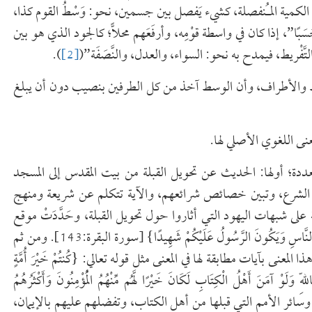
الكمية المـُنفصلة، كشيء يَفصل بين جسمين، نحو: وَسْطُ القوم كذا،
بًا”، إذا كان في واسطة قوْمِه، وأرفَعَهم محلاًّ؛ كالجود الذي هو بين
ْريط، فيمدح به نحو: السواء، والعدل، والنَّصَفَة”(
[2]
).
وسط والأطراف، وأن الوسط آخذ من كل الطرفين بنصيب دون أن يبلغ
عنى اللغوي الأصلي لها.
ة؛ أولها: الحديث عن تحويل القبلة من بيت المقدس إلى المسجد
 مع الشرع، وتبين خصائص شرائعهم، والآية تتكلم عن شريعة ومنهج
 على شبهات اليهود التي أثاروا حول تحويل القبلة، وحَدَّدَتْ موقع
الأمة من الأمم {وَكَذَلِكَ جَعَلْنَاكُمْ أُمَّةً وَسَطًا لِّتَكُونُواْ شُهَدَاء عَلَى النَّاسِ وَيَكُونَ الرَّسُولُ عَلَيْكُمْ شَهِيدًا} [سورة البقرة:143]. ومن ثم
ا المعنى بآيات مطابقة لها في المعنى مثل قوله تعالي: {كُنتُمْ خَيْرَ أُمَّةٍ
ّهِ وَلَوْ آمَنَ أَهْلُ الْكِتَابِ لَكَانَ خَيْرًا لَّهُم مِّنْهُمُ الْمُؤْمِنُونَ وَأَكْثَرُهُمُ
 الآية تقارن بين الأمة وسائر الأمم التي قبلها من أهل الكتاب، وتفضلهم عليهم بالإيمان،