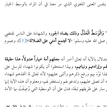
نفس المعنى اللغوي الذي مر معنا في أن المراد بالوسط الخيار
”
وَالْوَسَطُ الْعَدْلُ وذلك يضاد الجور،
والشهادة على الناس تقتضي
بي صلى الله عليه وسلم: «
لا تجتمع أمتي على الضلالة
»(
[5]
)، وعموم
دلال بالآية أنه تعالى أخبر أنه
جعلهم أمة خياراً عدولاً، هذا حقيقة
هم وإرادتهم ونياتهم،
وبهذا استحقوا أن يكونوا شهداء للرسل على
ذا نَوَّهَ بهم ورفع ذكرهم وأثنى عليهم؛ لأنه تعالى لما اتخذهم شهداء
أن تصلى عليهم، وتدعو لهم وتستغفر لهم، ومعلوم أن هذه الآية إنما
ار على طريقهم تبعًا، فدل على أن الوسطية التي وُصِفَتْ بها الأمة