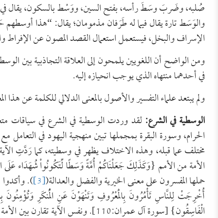
صُلبه، وضَربَ وسَطَ رأسه، بفتح السين، ووَسْط بالسكون، يقال في 
والوَسَط تارة يقال فيما له طَرَفان مذمومان؛ يقال: “هذا أوسطهم حَسَ
الإسراف والبخل، فيستعمل استعمال القصد المصون عن الإفراط والتَّف
ومن الواضح أن اللغويين يلمحون إلى العلاقة التجاذبية بين ال
في أحدهما منتهاه الذي يوجب انحيازه إليه.
ولم يبتعد علماء التفسير والأصول بالمعنى الدلالي للكلمة عن هذا الم
الوسطية في الشرع:
لقد وردت الوسطية في الشرع في سياقات متعدد
الحرام، وسورة البقرة بمجملها تبين منهجية اليهود في التعامل
مختلف عما قبله، وهذه الاختلاف يظهر في وسطيته، كما رَدَّتِ الآية
حملها المفسرون على معنى الخيرية والفضل والعدالة(
[3]
). وأكدوا هذ
أُخْرِجَتْ لِلنَّاسِ تَأْمُرُونَ بِالْمَعْرُوفِ وَتَنْهَوْنَ عَنِ الْمُنكَرِ وَتُؤْمِنُونَ بِالل
الْفَاسِقُون} [سورة آل عمران:110]. ونفس