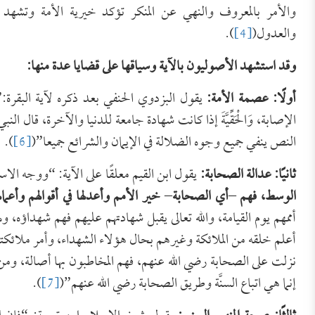
والأمر بالمعروف والنهي عن المنكر تؤكد خيرية الأمة وتشهد ب
والعدول(
[4]
).
وقد استشهد الأصوليون بالآية وسياقها على قضايا عدة منها:
أولًا
: عصمة الأمة:
يقول البزدوي الحنفي بعد ذكره لآية البقرة:
الإصابة، وَالْحَقِّيَّةَ إذا كانت شهادة جامعة للدنيا والآخرة، قال الن
النص ينفي جميع وجوه الضلالة في الإيمان والشرائع جميعا”(
[6]
).
ثانيًا:
عدالة الصحابة:
يقول ابن القيم معلقًا على الآية: “ووجه الاست
الوسط، فهم
–
أي الصحابة
–
خير الأمم وأعدلها في أقوالهم وأعمال
أممهم يوم القيامة، والله تعالى يقبل شهادتهم عليهم فهم شهداؤه، وله
أعلم خلقه من الملائكة وغيرهم بحال هؤلاء الشهداء، وأمر ملائكته 
نزلت على الصحابة رضي الله عنهم، فهم المخاطبون بها أصالة، ومن س
إنما هي اتباع السنَّة وطريق الصحابة رضي الله عنهم”(
[7]
).