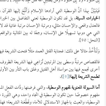
إِلَى هَـؤُلاء وَلاَ إِلَى هَـؤُلاء وَمَن يُضْلِلِ اللّهُ فَلَن تَجِدَ لَهُ سَبِيلا} [النساء:43
فَيَتَبَيَّنُ بهذا أنَّ الوسطية التي أرادها الإسلام وَأَلْمَحَ إليها القرآ
الخيارات السيئة
، بل قد تكون الوسطية تعني التفاضل بين الخير
فالعدل واقعي والإحسان مثالي، ومرتبة الإحسان مرتبة غائية قد لا يكون
التي هي دونها تسهيلًا على الإنسان، وجمعًا له بين المثالية والواقعية، مع أن
[النحل: 90].
وَلْنَأْخُذْ مثالا على ذلك: فجناية القتل العمد مثلًا فتحت الشريعة 
فالقصاص مرتبةٌ وسطى بين المرتبتين تُرَاعِي فيها الشريعة الظروف ا
أخرى تجمع فيها بين مواساة أهل القتيل وغلق باب الثأر بين الأولي
تطمح الشريعة إليها
(
[9]
)
.
أما السيولة المعنوية لمفهوم الوسطية
، والتي فرضتها ردَّات الفعل ال
مفهوم خصوصًا حين تكون الوسطية في اتجاه واحد، وهي الثَّورة عل
الوسطية، والعبث بالجهاز الاستدلالي للأمة، وقَطْعَنة الشريعة؛ فهذ