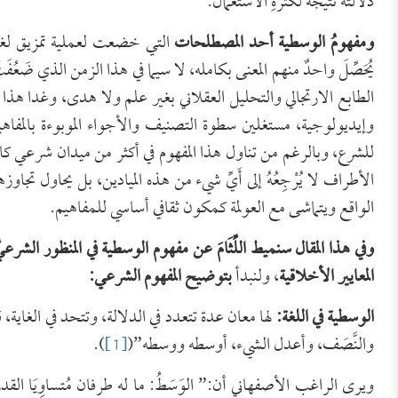
دلالته نتيجةً لكثرةِ الاستعمال.
ومفهومُ الوسطية أحد المصطلحات
التي خضعت لعملية تمزيق لغو
يُحَصِّلَ واحدٌ منهم المعنى بكامله، لا سيما في هذا الزمن الذي ضَعُفَ
الطابع الارتجالي والتحليل العقلاني بغير علم ولا هدى، وغدا هذا الم
وإيديولوجية، مستغلين سطوة التصنيف والأجواء الموبوءة بالمفاهيم المغ
للشرع، وبالرغم من تناول هذا المفهوم في أكثر من ميدان شرعي ك
الأطراف لا يُرْجِعُهُ إلى أَيِّ شيء من هذه الميادين، بل يحاول تجاوزها و
الواقع ويتماشى مع العولمة كمكون ثقافي أساسي للمفاهيم.
وفي هذا المقال سنميط اللِّثَامَ عن مفهوم الوسطية في المنظور الشرعي
المعايير الأخلاقية
، ولنبدأ
بتوضيح المفهوم الشرعي:
الوسطية في اللغة:
لها معان عدة تتعدد في الدلالة، وتتحد في الغاية،
والنَّصَف، وأعدل الشيء، أوسطه ووسطه”(
[1]
).
ويرى الراغب الأصفهاني أن:” الوَسَطُ: ما له طرفان مُتساوِيَا القدر