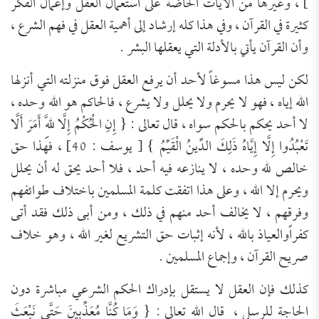
]
،
وغيرها من الآيات الحاضَّة على استعمال العقل وإعمال الفكر
كثيرة في القرآن ،
وفي هذا كله إرشاد إلى أهمية العقل في فهم الشرع ،
وأن القرآن يأتي بالأدلة التي يعقلها البشر .
لكن ليس هذا مسوغا
لأحد
أن يرفع العقل فوق منزلته التي أنزلها
الله إياه ، فهو لا يحرم ولا يحلل ولا يشرع
، ف
الحاكم هو الله وحده ،
لا أحد يحكم بالحكم سواه ، قال تعالى :
{
إِنِ الْحُكْمُ إِلَّا لِلَّهِ أَمَرَ أَلَّا
تَعْبُدُوا إِلَّا إِيَّاهُ ذَلِكَ الدِّينُ الْقَيِّمُ
}
[ يوسف : 40]
، فهذا حق
خالص لله وحده ، لا ينازعه فيه أحد ، فلا أحد يحق له أن يحلل
ويحرم إلا الله ، وعلى هذا اتفقت كلمة المسلمين باختلاف طوائفهم
وفرقهم ،
لا يخالف أحد منهم في ذلك ،
ومن أبى ذلك فقد أتى
كفراً
والعياذ بالله ، لأنه إثبات حق التشريع لغير الله ، وهو خلاف
صريح القرآن ، وإجماع المسلمين .
كذلك فإن العقل لا يستقل بإدراك الحكم الشرعي مباشرة دون
الحاجة للرسل ،
قال الله تعالى :
{
وَمَا كُنَّا مُعَذِّبِينَ حَتَّى نَبْعَثَ