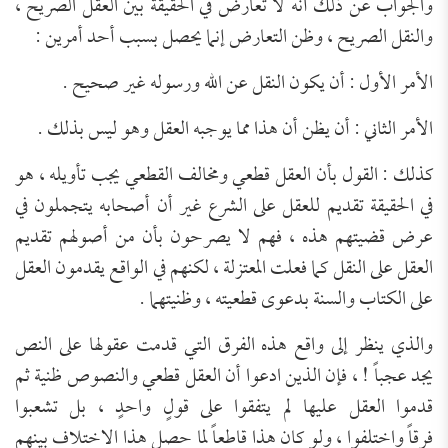
والجواب عن ذلك أنه لا تعارض في الحقيقة بين العقل الصريح ،
والنقل الصريح ، وظن التعارض إنما يحصل بسبب أحد أمرين :
الأمر الأول : أن يكون النقل عن الله ورسوله غير صحيح .
الأمر الثاني : أن يظن أن هذا مما يوجبه العقل وهو ليس بذلك .
كذلك : القول بأن العقل قطعي ومخالف القطعي يجب تأويله ، هو
في الحقيقة تقديم للعقل على الشرع غير أن أصحابه يتجملون في
عرض قضيتهم هذه ، فهم لا يصرحون بأن من أصولهم تقديم
العقل على النق
ل
كما فعلت المعتزلة ، لكنهم في الواقع يقدمون العقل
على الكتاب والسنة بدعوى قطعيته ، وظنيتهما .
والذي ينظر إلى واقع هذه الفرق التي قدمت عقولها على النص
يجد
عجباً ! ،
فإن الذين ادعوا أن العقل قطعي والنصوص ظنية ثم
قدموا العقل عليها لم يتفقوا على قول
واحد
، بل تشعبوا
فرقا
واختلفوا ، ولو كان هذا قاطعا
لما حصل هذا الاختلاف بينهم