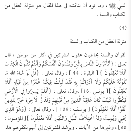
النبي ﷺ ، وما نود أن نناقشه في هذا المقال هو منزلة العقل من
الكتاب والسنة .
(4)
منزلة العقل من ال
كتاب والسنة
القرآن والسنة يخاطبان عقول المشركين في أكثر من موطن
، قال
تعالى :
{
أَتَأْمُرُونَ النَّاسَ بِالْبِرِّ وَتَنْسَوْنَ أَنْفُسَكُمْ وَأَنْتُمْ تَتْلُونَ الْكِتَابَ
أَفَلَا تَعْقِلُونَ
}
[ البقرة : 44 ]
، وقال تعالى
:
{
قُلْ لَوْ شَاءَ
الله
مَا
تَلَوْتُهُ عَلَيْكُمْ وَلَا أَدْرَاكُمْ بِهِ فَقَدْ لَبِثْتُ فِيكُمْ عُمُرًا مِنْ قَبْلِهِ أَفَلَا
تَعْقِلُونَ
}
[ يونس :16]
،
وقال تعالى :
{
أَفَلَمْ يَسِيرُوا فِي الْأَرْضِ
فَيَنْظُرُوا كَيْفَ كَانَ عَاقِبَةُ الَّذِينَ مِنْ قَبْلِهِمْ وَلَدَارُ الْآخِرَةِ خَيْرٌ لِلَّذِينَ
اتَّقَوْا أَفَلَا تَعْقِلُونَ
}
[ يوسف : 109 ]
،
وقال تعالى :
{
وَهُوَ الَّذِي
يُحْيِي وَيُمِيتُ وَلَهُ اخْتِلَافُ اللَّيْلِ وَالنَّهَارِ أَفَلَا تَعْقِلُونَ
}
[ المؤمنون :
80]
،
وغيرها من الآيات ،
ويرشد المشركين إلى أنهم بكفرهم هذا