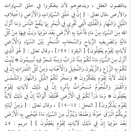
يناقضون العقل ، ويدعوهم لأن يتفكروا في خلق السماوات
والأرض ،
قال تعالى :
{
إِنَّ فِي خَلْقِ السَّمَاوَاتِ وَالْأَرْضِ وَاخْتِلَافِ
اللَّيْلِ وَالنَّهَارِ وَالْفُلْكِ الَّتِي تَجْرِي فِي الْبَحْرِ بِمَا يَنْفَ
عُ النَّاسَ وَمَا أَنْزَلَ
الله
مِنَ السَّمَاءِ مِنْ مَاءٍ فَأَحْيَا بِهِ الْأَرْضَ بَعْدَ مَوْتِهَا وَبَثَّ فِيهَا مِنْ كُلِّ
دَابَّةٍ وَتَصْرِيفِ الرِّيَاحِ وَالسَّحَابِ الْمُسَخَّرِ بَيْنَ السَّمَاءِ وَالْأَرْضِ
لَآيَاتٍ لِقَوْمٍ يَعْقِلُونَ
}
[ البقرة : 164] ، وقال تعالى :
{
هُوَ الَّذِي
أَنْزَلَ مِنَ السَّمَاءِ مَاءً لَكُمْ مِنْهُ شَرَابٌ وَمِنْهُ شَجَرٌ فِيهِ تُسِيمُونَ
*
يُنْبِتُ
لَكُمْ بِهِ الزَّرْعَ وَالزَّيْتُونَ وَالنَّخِيلَ وَالْأَعْنَابَ وَمِنْ كُلِّ الثَّمَرَاتِ إِنَّ
فِي
ذَلِكَ لَآيَةً لِقَوْمٍ يَتَفَكَّرُونَ
*
وَسَخَّرَ لَكُمُ اللَّيْلَ وَالنَّهَارَ وَالشَّمْسَ
وَالْقَمَرَ وَالنُّجُومُ مُسَخَّرَاتٌ بِأَمْرِهِ إِنَّ فِي ذَلِكَ لَآيَاتٍ لِقَوْمٍ
يَعْقِلُونَ
*
وَمَا ذَرَأَ لَكُمْ فِي الْأَرْضِ مُخْتَلِفًا أَلْوَانُهُ إِنَّ فِي ذَلِكَ لَآيَةً
لِقَوْمٍ يَذَّكَّرُونَ
}
[ النحل : 10-1
4
]
، وقال تعالى :
{
وَمِنْ آيَاتِهِ
يُرِيكُمُ الْبَرْقَ خَوْفًا وَطَمَعًا وَيُنَزِّلُ مِنَ السَّمَاءِ مَاءً فَيُحْيِي بِهِ الْأَرْضَ
بَعْدَ مَوْتِهَا إِنَّ فِي ذَلِكَ لَآيَاتٍ لِقَوْمٍ يَعْقِلُونَ
}
[ مريم : 24