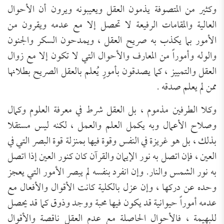
وكثير من المتصوفة يذمون العقل ويعيبونه ويرون أن الأحوال
العالية والمقامات الرفيعة لا تحصل إلا مع عدمه ويقرون من
الأمور بما يكذب به صريح العقل ، ويمدحون السكر والجنون
والوله وأموراً من المعارف والأحوال التي لا تكون إلا مع زوال
العقل والتمييز ، كما يصدقون بأمورٍ يُعلم بالعقل الصريح بطلانها
ممن لم يعلم صدقه .
وكلا الطرفين مذموم ، بل العقل شرط في معرفة العلوم وكمال
وصلاح الأعمال وبه يكمل العلم
والعمل ، لكنه ليس مستقلا
بذلك
، بل هو غريزة في النفس وقوة فيها بمنزلة قوة البصر التي في
العين ، فإن اتصل به نور الإيمان والقرآن كان كنور العين إذا اتصل
به نور الشمس والنار. وإن انفرد بنفسه لم يبصر الأمور التي يعجز
وحده عن دركها ، وإن عزل بالكلية كانت الأقوال والأفعال مع
عدمه أموراً حيوانية قد يكون فيها محبة ووجد وذوق كما قد يحصل
للبهيمة
،
فالأحوال الحاصلة مع عدم العقل ناقصة والأقوال