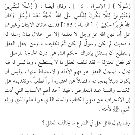
رَسُولًا
}
[ الإسراء : 15 ]
،
وقال أيضا :
{
رُسُلًا مُبَشِّرِينَ
وَمُنْذِرِينَ لِئَلَّا يَكُونَ لِلنَّاسِ عَلَى اللَّهِ حُجَّةٌ
بَعْدَ الرُّسُلِ وَكَانَ
اللهُ
عَزِيزًا حَكِيمًا
}
[ النساء : 165]
فدلت هاتان الآيتان وغيرهما
على أن دين الله عز وجل لا نعلمه إلا من خلال بيان رسله له
،
ف
حيث
لم يكن رسول
لم يكن
ث
م
تكليف ، ومن جعل العقل
يستطيع أن يستقل بإدراك الحكم الشرعي دون الحاجة للرسل
–
كما فعل المعتزلة –
فقد كلف العقل ما لا يستطيع ، وما ليس له فيه
مجال ، فمجال العقل هو فهم الأدلة والاستنباط منها ، وليس أن
يكون دليلا
بمجرده ، فضلا
عن اعتباره أمرا
قطعيا
، وتقديمه على
الكتاب والسنة عند التعارض ، فهذا أحد أهم الأسباب التي أدت
إلى الانحراف عن منهج
الكتاب والسنة الذي هو العلم الذي ورثه
النبي ﷺ لأمته .
وقد يقول قائل هل في الشرع ما يخالف العقل ؟