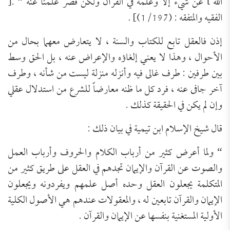
الله
t
عن شيء إلا وعلمه في القرآن ولكن قصر علمنا عنه
“
.
[
الفقيه والمتفقه :
(1/197)] .
إذن فالعقل تابع للكتاب والسنة ، ل
ا يتعارض معهما بحال من
الأحوال ، وهذا لا يعني إلغاؤه والإعراض عنه ، بل الحق وسط
بين طرفين : طرف غالى فيه وأنزله منزلة ليست من شأنه ، وطرف
آخر جافى عنه ، فرد كل ما ظنه معارضاً للشرع من استدلال عقلي
وإن لم يكن في الحقيقة كذلك .
قال شيخ الإسلام ابن تيمية في بيان ذلك :
“
ولما أعرض كثير من أرباب الكلام والحروف وأرباب العمل
والصوت عن القرآن والإيمان تجدهم في العقل على طريق كثير من
المتكلمة يجعلون العقل وحده أصل علمهم ويفردونه ويجعلون
الإيمان والقرآن تابعين له ، والمعقولات عندهم هي الأصول الكلية
الأولية المستغنية بنفسها عن الإيمان والقرآن .