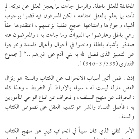
المخالفة للعقل باطلة
. والرسل جاءت بما يعجز العقل عن دركه. لم
تأت بما يعلم بالعقل امتناعه ، لكن المسرفون فيه قضوا بوجوب
أشياء وجوازها وامتناعها لحججٍ
عقلية بزعمهم ، اعتقدوها حقاً
وهي باطل وعارضوا بها النبوات وما جاءت به ، والمعرضون عنه
صدقوا بأشياء باطلة ودخلوا في أحوال وأعمال فاسدة وخرجوا
عن التمييز الذي فضل الله به بني آدم على غيرهم ..
“
[ مجموع
الفتاوى (3/339-340) ].
إذن :
فمن أكبر أسباب
الانحراف عن الكتاب والسنة
هو
إنزال
العقل منزلة ليست
له
،
سواء بالإفراط أو التفريط ،
وهذا كله
:
انحراف عن منهج السلف
،
وانحرا
ف عن اتباع الوحي المأمورين
به
، فأصل الفساد والشر هو تقديم العقل على نصوص الكتاب
والسنة .
الأمر الثاني الذي كان سبباً في انحرافٍ كبيرٍ عن منهج الكتاب