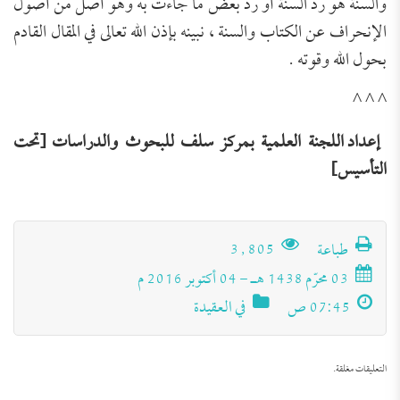
والسنة
هو رد السنة أو رد بعض ما جاءت به وهو أصل من أصول
الإنحراف عن الكتاب والسنة ، نبينه بإذن الله تعالى في المقال القادم
بحول الله وقوته .
^
^
^
إعداد اللجنة العلمية بمركز سلف للبحوث والدراسات [تحت
التأسيس]
طباعة
3٬805
03 محرّم 1438 هـ - 04 أكتوبر 2016 م
تَعرِيف بكِتَاب (مجموعة الرَّسائل العقديَّة
07:45 ص
في العقيدة
للعلامة الشَّيخ محمد عبد الظَّاهر أبو
للتحميل كملف PDF اضغط على الأيقونة المعلومات
الفنية للكتاب: عنوان الكتاب: مجموعة الرَّسائل
السَّمح)
العقديَّة للعلامة الشَّيخ محمد عبد الظَّاهر أبو السَّمح.
التعليقات مغلقة.
اسم المؤلف: أ. د. عبد الله بن عمر الدميجي، أستاذ