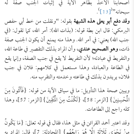
أصحابنا الأخذ بظاهر الآية في إثبات الجنب صفة له
)
(
سبحانه”
[13]
.
وقد دفع أبو يعلى هذه الشبهة
بقوله: “ونقلت من خط أبي حفص
البرمكي: قال ابن بطة قوله: (بذات الله): أمر الله، كما تقول: (في
جنب الله) يعني: في أمر الله. وهذا منه يمنع أن يكون الجنب صفة
ذات،
وهو الصحيح عندي
، وأن المراد بذلك التقصير في طاعة الله،
والتفريط في عبادته؛ لأن التفريط لا يقع في جنب الصفة، وإنما يقع
في الطاعة والعبادة، وهذا مستعمل في كلامهم: فلان في جنب
فلان، يريدون بذلك في طاعته وخدمته والتقرب منه.
ويبين صحة هذا التأويل: ما في سياق الآية من قوله: {فَأَكُونَ مِنَ
الْمُحْسِنِينَ} [الزمر: 58]، {لَكُنْتُ مِنَ الْمُتَّقِينَ} [الزمر: 57]، وهذا
كله راجع إلى الطاعات.
وقد اعتبر أحمد القرائن في مثل هذا، فقال في قوله تعالى: {مَا يَكُونُ
مِنْ نَجْوَى ثَلَاثَةٍ إِلَّا هُوَ رَابِعُهُم} [المجادلة: 7]، قال: المراد به