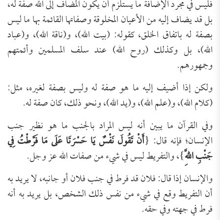
فليس في مجرد الإضافة ما يستلزم أن يكون المضاف إلى الله صفة له،
بل قد يضاف إليه من الأعيان المخلوقة وصفاتها القائمة بها ما ليس
بصفة له باتفاق الخلق، كقوله: (بيت الله)، و(ناقة الله)، و(عباد
الله)، بل وكذلك (روح الله) عند سلف المسلمين وأئمتهم
وجمهورهم.
ولكن إذا أضيف إليه ما هو صفة له وليس بصفة لغيره، مثل:
(كلام الله)، و(علم الله)، و(يد الله)، ونحو ذلك، كان صفة له.
وفي القرآن ما يبين أنه ليس المراد بالجنب ما هو نظير جنب
الإنسان؛ فإنه قال: {
أَنْ تَقُولَ نَفْسٌ يَا حَسْرَتَا عَلَى مَا فَرَّطْتُ فِي
جَنْبِ اللَّهِ
}، والتفريط ليس في شيء من صفات الله عز وجل.
والإنسان إذا قال: فلان قد فرط في جنب فلان أو جانبه، لا يريد به
أن التفريط وقع في شيء من نفس ذلك الشخص، بل يريد به أنه
فرط في جهته وفي حقه.