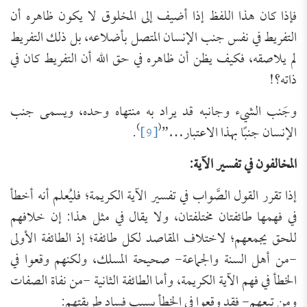
فإذا كان هذا اللفظ إذا أضيف إلى المخلوق لا يكون ظاهره أن
التفريط في نفس جنب الإنسان المتصل بأضلاعه، بل ذلك التفريط
لم يلاصقه، فكيف يظن أن ظاهره في حق الله أن التفريط كان في
ذاته؟!
وجَنب الشيء وجانبه قد يراد به منتهاه وحده، ويسمى جنب
)
(
الإنسان جنبًا بهذا الاعتبار…”
[9]
.
المخالفون في تفسير الآية:
إذا تقرر القول الصَّواب في تفسير الآية الكريمة؛ فليُعلم أنه أخطأ
في فهمها طائفتان مختلفتان، ولا يقال في مثل هذا: إن خلافهم
للحق يجمعهم؛ لاختلاف المقاصد لكل طائفة؛ إذ الطائفة الأولى
-من أهل السنة والجماعة- صحيحة المسلك، ولكنهم وقعوا في
الخطأ في فهم الآية الكريمة، وأما الطائفة الثانية -من نفاة الصفات
ومن تبعهم- فقد وقعوا في الخطأ بسبب فساد طريقتهم: