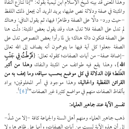
وهذا المعنى قد بينه شيخ الإسلام ابن تيمية بقوله: “إذا تنازع النفاة
والمثبتة في صفة ودلالة نص عليها، يريد المريد أن يجعل ذلك اللفظ
-حيث ورد- دالًّا على الصفة وظاهرًا فيها، ثم يقول النافي: وهناك
لم تدل على الصفة فلا تدل هنا، وقد يقول بعض المثبتة: دلَّت هنا
على الصفة فتكون دالة هناك؛ بل لما رأوا بعض النصوص تدل على
الصفة جعلوا كل آية فيها ما يتوهمون أنه يضاف إلى الله تعالى
-إضافة صفة- من آيات الصفات؛ كقوله تعالى: {
فَرَّطْتُ فِي جَنْبِ
اللهِ
}، وهذا يقع فيه طوائف من المثبتة والنفاة،
وهذا من أكبر
الغلط؛ فإن الدلالة في كل موضع بحسب سياقه، وما يحف به من
القرائن اللفظية والحالية،
وهذا موجود في أمر المخلوقين؛ يراد
)
(
بألفاظ الصفات منهم في مواضع كثيرة غير الصفات”
[6]
.
تفسير الآية عند جماهير العلماء:
ذهب جماهير العلماء ومنهم أهل السنة والجماعة كافة -إلا من شذَّ-
إلى أن هذه الآية ليست من آيات الصفات، وأنها على ظاهرها ولا