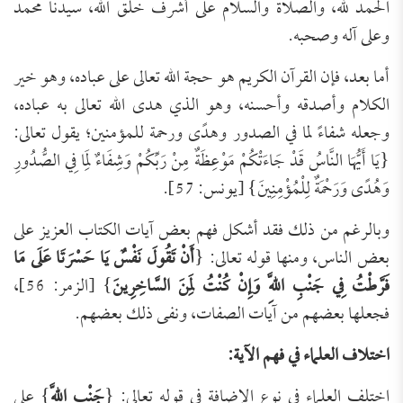
الحمد لله، والصلاة والسلام على أشرف خلق الله، سيدنا محمد
وعلى آله وصحبه.
أما بعد، فإن القرآن الكريم هو حجة الله تعالى على عباده، وهو خير
الكلام وأصدقه وأحسنه، وهو الذي هدى الله تعالى به عباده،
وجعله شفاءً لما في الصدور وهدًى ورحمة للمؤمنين؛ يقول تعالى:
{يَا أَيُّهَا النَّاسُ قَدْ جَاءَتْكُمْ مَوْعِظَةٌ مِنْ رَبِّكُمْ وَشِفَاءٌ لِمَا فِي الصُّدُورِ
وَهُدًى وَرَحْمَةٌ لِلْمُؤْمِنِينَ} [يونس: 57].
وبالرغم من ذلك فقد أشكل فهم بعض آيات الكتاب العزيز على
بعض الناس، ومنها قوله تعالى: {
أَنْ تَقُولَ نَفْسٌ يَا حَسْرَتَا عَلَى مَا
فَرَّطْتُ فِي جَنْبِ اللَّهِ وَإِنْ كُنْتُ لَمِنَ السَّاخِرِينَ
} [الزمر: 56]،
فجعلها بعضهم من آيات الصفات، ونفى ذلك بعضهم.
اختلاف العلماء في فهم الآية:
اختلف العلماء في نوع الإضافة في قوله تعالى: {
جَنْبِ اللَّهِ
} على