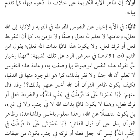
أولًا:
إن ظاهر الآية الكريمة على خلاف ما ادَّعوه فيها، كما تقدَّم
بيانه.
ثانيًا:
في الآية إخبار عن النفوس المفرطة في التوبة والإنابة إلى الله
تعالى، وعامتها لا تعلم لله تعالى وصفًا ولا تؤمن به، كما أن التفريط
فعل أو ترك فعل، ولا يكون هذا قائمًا بذات الله تعالى؛ يقول ابن
القيم (ت 751هـ) في معرض الرد على تلك الشبهة: “فهذا إخبار
عمَّا تقوله هذه النفس الموصوفة بما وصفت به، وعامة هذه النفوس
لا تعلم أن لله جنبًا ولا تقر بذلك، كما هو الموجود منها في الدنيا،
فكيف يكون ظاهر القرآن أن الله أخبر عنهم بذلك؟! وقد قال
عنهم: {يَا حَسْرَتَا عَلَى مَا فَرَّطْتُ فِي جَنْبِ اللَّهِ}، والتفريط فعل أو
ترك فعل، وهذا لا يكون قائمًا بذات الله لا في جنب ولا في غيره،
بل يكون منفصلًا عن الله، وهذا معلوم بالحس والمشاهدة، وظاهر
القرآن يدل على أن قول القائل: {يَا حَسْرَتَى عَلَى مَا فَرَّطْتُ فِي
جَنْبِ اللَّهِ} ليس أنه جعل فعله أو تركه في جنب يكون من صفات