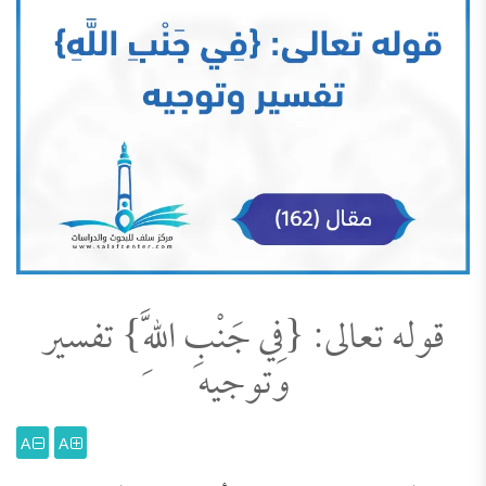
قوله تعالى: {فِي جَنْبِ اللَّهِ} تفسير
وتوجيه
A
A