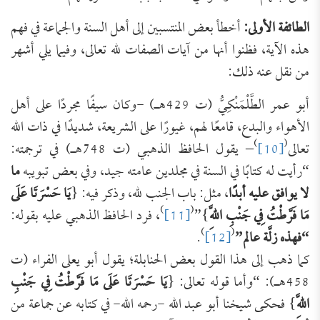
الطائفة الأولى:
أخطأ بعض المنتسبين إلى أهل السنة والجماعة في فهم
هذه الآية، فظنوا أنها من آيات الصفات لله تعالى، وفيما يلي أشهر
من نقل عنه ذلك:
أبو عمر الطَّلْمَنْكِيُّ (ت 429هـ) -وكان سيفًا مجردًا على أهل
الأهواء والبدع، قامعًا لهم، غيورًا على الشريعة، شديدًا في ذات الله
)
(
تعالى
[10]
– يقول الحافظ الذهبي (ت 748هـ) في ترجمته:
“رأيت له كتابًا في السنة في مجلدين عامته جيد، وفي بعض تبويبه
ما
لا يوافق عليه أبدًا
، مثل: باب الجنب لله، وذكر فيه: {
يَا حَسْرَتَا عَلَى
)
(
مَا فَرَّطْتُ فِي جَنْبِ اللَّهِ
}”
[11]
، فرد الحافظ الذهبي عليه بقوله:
)
(
“فهذه زلَّة عالم”
[12]
.
كما ذهب إلى هذا القول بعض الحنابلة؛ يقول أبو يعلى الفراء (ت
458هـ): “وأما قوله تعالى: {
يَا حَسْرَتَا عَلَى مَا فَرَّطْتُ فِي جَنْبِ
اللَّهِ
} فحكى شيخنا أبو عبد الله -رحمه الله- في كتابه عن جماعة من