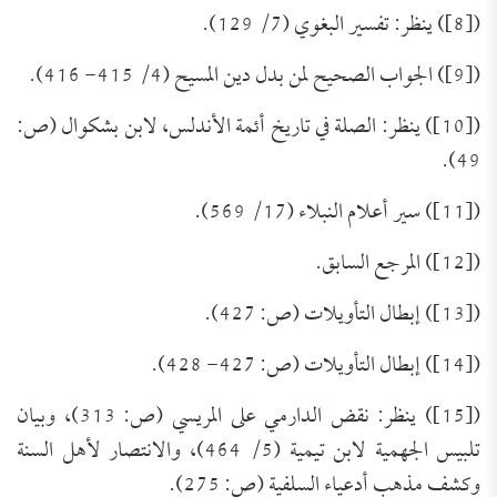
([8]) ينظر: تفسير البغوي (7/ 129).
([9]) الجواب الصحيح لمن بدل دين المسيح (4/ 415- 416).
([10]) ينظر: الصلة في تاريخ أئمة الأندلس، لابن بشكوال (ص:
49).
([11]) سير أعلام النبلاء (17/ 569).
([12]) المرجع السابق.
([13]) إبطال التأويلات (ص: 427).
([14]) إبطال التأويلات (ص: 427- 428).
([15]) ينظر: نقض الدارمي على المريسي (ص: 313)، وبيان
تلبيس الجهمية لابن تيمية (5/ 464)، والانتصار لأهل السنة
وكشف مذهب أدعياء السلفية (ص: 275).