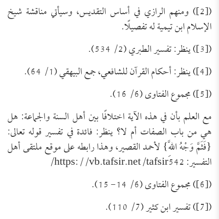
([2]) ومنهم الرازي في أساس التقديس، وسيأتي مناقشة شيخ
الإسلام ابن تيمية له تفصيلًا.
([3]) ينظر: تفسير الطبري (2/ 534).
([4]) ينظر: أحكام القرآن للشافعي، جمع البيهقي (1/ 64).
([5]) مجموع الفتاوى (6/ 16).
مع العلم بأن في هذه الآية اختلافًا بين أهل السنة والجماعة: هل
هي من باب الصفات أم لا؟ ينظر: فائدة في تفسير قوله تعالى:
{فَثَمَّ وَجْهُ اللَّهِ} لأحمد القصير، وهذا رابطه على موقع ملتقى أهل
التفسير: https://vb.tafsir.net/tafsir542/
([6]) مجموع الفتاوى (6/ 14- 15).
([7]) تفسير ابن كثير (7/ 110).