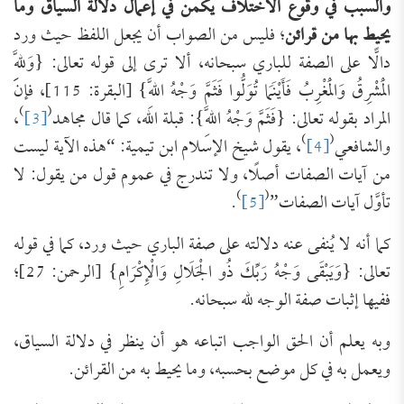
والسبب في وقوع الاختلاف يكمن في إعمال دلالة السياق وما
يحيط بها من قرائن
؛ فليس من الصواب أن يجعل اللفظ حيث ورد
دالًّا على الصفة للباري سبحانه، ألا ترى إلى قوله تعالى: {وَلِلَّهِ
الْمَشْرِقُ وَالْمَغْرِبُ فَأَيْنَمَا تُوَلُّوا فَثَمَّ وَجْهُ اللَّهِ} [البقرة: 115]، فإن
)
(
المراد بقوله تعالى: {فَثَمَّ وَجْهُ اللَّهِ}: قبلة الله، كما قال مجاهد
[3]
،
)
(
والشافعي
[4]
، يقول شيخ الإسلام ابن تيمية: “هذه الآية ليست
من آيات الصفات أصلًا، ولا تندرج في عموم قول من يقول: لا
)
(
تأوَّل آيات الصفات”
[5]
.
كما أنه لا يُنفى عنه دلالته على صفة الباري حيث ورد، كما في قوله
تعالى: {وَيَبْقَى وَجْهُ رَبِّكَ ذُو الْجَلَالِ وَالْإِكْرَامِ} [الرحمن: 27]؛
ففيها إثبات صفة الوجه لله سبحانه.
وبه يعلم أن الحق الواجب اتباعه هو أن ينظر في دلالة السياق،
ويعمل به في كل موضع بحسبه، وما يحيط به من القرائن.