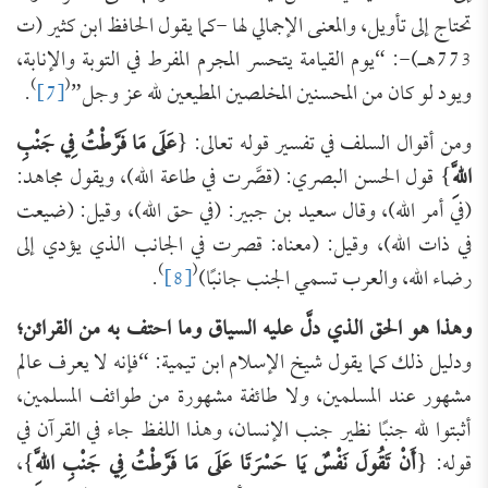
تحتاج إلى تأويل، والمعنى الإجمالي لها -كما يقول الحافظ ابن كثير (ت
773هـ)-: “يوم القيامة يتحسر المجرم المفرط في التوبة والإنابة،
)
(
ويود لو كان من المحسنين المخلصين المطيعين لله عز وجل”
[7]
.
ومن أقوال السلف في تفسير قوله تعالى: {
عَلَى مَا فَرَّطْتُ فِي جَنْبِ
اللَّهِ
} قول الحسن البصري: (قصَّرت في طاعة الله)، ويقول مجاهد:
(في أمر الله)، وقال سعيد بن جبير: (في حق الله)، وقيل: (ضيعت
في ذات الله)، وقيل: (معناه: قصرت في الجانب الذي يؤدي إلى
)
(
رضاء الله، والعرب تسمي الجنب جانبًا)
[8]
.
وهذا هو الحق الذي دلَّ عليه السياق وما احتف به من القرائن؛
ودليل ذلك كما يقول شيخ الإسلام ابن تيمية: “فإنه لا يعرف عالم
مشهور عند المسلمين، ولا طائفة مشهورة من طوائف المسلمين،
أثبتوا لله جنبًا نظير جنب الإنسان، وهذا اللفظ جاء في القرآن في
قوله: {
أَنْ تَقُولَ نَفْسٌ يَا حَسْرَتَا عَلَى مَا فَرَّطْتُ فِي جَنْبِ اللَّهِ
}،