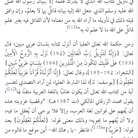
في تأويل كتاب الله الذي لا يدرك علمه إلا ببيان رسول الله صلى
الله عليه وسلم الذي جعل الله إليه بيانه قائلٌ بما لا يعلمُ، وإن وافق
قيله ذلك في تأويله ما أراد الله به من معناه؛ لأن القائل فيه بغير علم
)
[5]
(
قائلٌ على الله ما لا علم له به”
.
ومن حكمة الله تعالى العليا أن أنزل كتابه بلسان عربي مبين؛ قال
تعالى: {وَإِنَّهُ لَتَنْزِيلُ رَبِّ الْعَالَمِينَ (192) نَزَلَ بِهِ الرُّوحُ الْأَمِينُ
(193) عَلَى قَلْبِكَ لِتَكُونَ مِنَ الْمُنْذِرِينَ (194) بِلِسَانٍ عَرَبِيٍّ مُبِينٍ}
[الشعراء: 192-195]، وقال تعالى: {إِنَّا أَنْزَلْنَاهُ قُرْآناً عَرَبِيّاً لَعَلَّكُمْ
تَعْقِلُونَ} [يوسف: 2]؛ لذا اشترط العلماء لمن أراد التصدي لتفسير
)
[6]
(
آية من كتاب الله تعالى أن يكون عالمـًا باللغة العربية متقنًا لها
؛
يقول محمد الزرقاني المالكي (ت 1367هـ): “وقضية عروبته هذه
أن يُفهم على قوانين لغة العرب، وإلا فلا يرجى أن يُعقل ما فيه،
ولا أن يُفهم ما يحويه؛ وذلك معنى قوله: {لَعَلَّكُمْ تَعْقِلُونَ} بعد
)
[7]
(
قوله: {عَرَبِيًّا}”
؛ فانظر -يا رعاك الله- أين موقع ما قالوه من