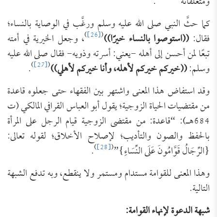
ومتعلقاته”
.
كما حثَّ النبي صلى الله عليه وسلم ورغَّب في الوصاية بالنساء؛
)
[26]
(
فقال:
((استوصوا بالنساء خيرًا))
، وجعل الخيرية في أمته
تبعًا لمن أحسن إلى أهله -يعني: أسرته وذويه- فقال صلى الله عليه
)
[27]
(
وسلم:
((خيركم خيركم لأهله، وأنا خيركم لأهلي))
.
وقد استفاض هذا المعنى واشتهر بين الفقهاء حتى جعلوه قاعدة
من مقتضيات الحياة الزوجية؛ يقول أبو العباس القرافي المالكي (ت
684هـ): “قاعدة: من مقتضى الزوجية قيام الرجل على المرأة
بالحفظ والصون والتأديب؛ لإصلاح الأخلاق؛ لقوله تعالى:
)
[28]
(
{الرِّجَالُ قَوَّامُونَ عَلَى النِّسَاءِ}”
.
وهذا المعنى للقوامة مستدام ومستمر ولا ينقطع، وبه تدفع الشبهة
التالية.
شبهة الدعوة لإنهاء القوامة: