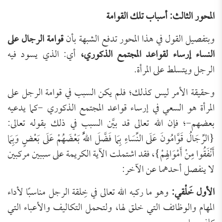
المحور الثالث: أسباب تلك القوامة
وبتفصيل القول في هذا المحور تدفع الشبهة بأن
قوامة الرجال على
النساء إرساء لقواعد المجتمع الذكوري،
أي: الذي يسود فيه
الرجل ويتسلط على المرأة.
وحقيقة الأمر ليس كذلك؛ فلم يكن السبب في قوامة الرجل على
المرأة هو السعي في إرساء قواعد المجتمع الذكوري -كما يدعيه
بعضهم-؛ فإن الله تعالى قد بيَّن السبب في ذلك بقوله تعالى:
{الرِّجَالُ قَوَّامُونَ عَلَى النِّسَاءِ بِمَا فَضَّلَ اللَّهُ بَعْضَهُمْ عَلَى بَعْضٍ وَبِمَا
أَنْفَقُوا مِنْ أَمْوَالِهِمْ}، فقد اشتملت الآية الكريمة على سببين مركبين
لا ينفصل أحدهما عن الآخر:
الأول خَلْقي:
وهو ما ركبه الله تعالى في خِلقة الرجل مناسبًا لأداء
المهام والوظائف التي خلق لها، ولتحمل التكاليف والأعباء التي