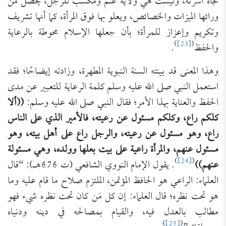
تجاه أسرته، وليست هي ولاية غُنم ومكسب للرجل، يحصل من
ورائها الميزات والخصائص، ويعلو بها فوق المرأة، كما أنها تشريف
وتكريم وإعزاز للمرأة؛ بأن جعلها الإسلام محوطة بالرعاية
)
[23]
(
والحفظ
.
وهذا المعنى قد بينته السنة النبوية المطهرة، وزادته إيضاحًا؛ فقد
استعمل النبي صلى الله عليه وسلم كلمة الرعاية للتعبير عن مدى
الحفظ والعناية بهذا الأمر؛ فقال النبي صلى الله عليه وسلم:
((ألا
كلكم راع، وكلكم مسئول عن رعيته، فالأمير الذي على الناس
راع، وهو مسئول عن رعيته، والرجل راع على أهل بيته، وهو
مسئول عنهم، والمرأة راعية على بيت بعلها وولده، وهي مسئولة
)
[24]
(
عنهم))
. يقول الإمام النووي الشافعي (ت 676هـ): “قال
العلماء: الراعي هو الحافظ المؤتمن، الملتزم صلاح ما قام عليه وما
هو تحت نظره؛ قال العلماء: إن كل مَن كان تحت نظره شيء فهو
مطالب بالعدل فيه، والقيام بمصالحه في دينه ودنياه
)
[25]
(