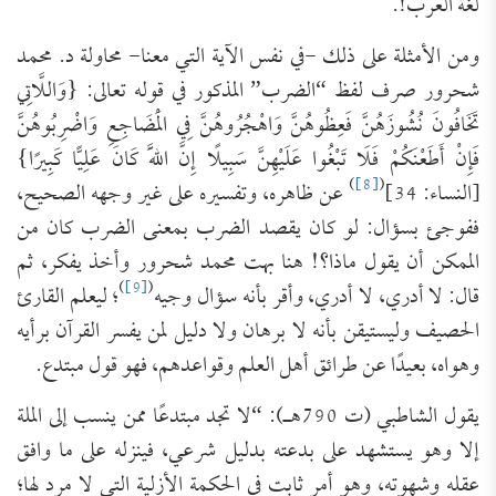
لغة العرب!.
ومن الأمثلة على ذلك -في نفس الآية التي معنا- محاولة د. محمد
شحرور صرف لفظ “الضرب” المذكور في قوله تعالى: {وَاللَّاتِي
تَخَافُونَ نُشُوزَهُنَّ فَعِظُوهُنَّ وَاهْجُرُوهُنَّ فِي الْمَضَاجِعِ وَاضْرِبُوهُنَّ
فَإِنْ أَطَعْنَكُمْ فَلَا تَبْغُوا عَلَيْهِنَّ سَبِيلًا إِنَّ اللَّهَ كَانَ عَلِيًّا كَبِيرًا}
)
[8]
(
[النساء: 34]
عن ظاهره، وتفسيره على غير وجهه الصحيح،
ففوجئ بسؤال: لو كان يقصد الضرب بمعنى الضرب كان من
الممكن أن يقول ماذا؟! هنا بهت محمد شحرور وأخذ يفكر، ثم
)
[9]
(
قال: لا أدري، لا أدري، وأقر بأنه سؤال وجيه
؛ ليعلم القارئ
الحصيف وليستيقن بأنه لا برهان ولا دليل لمن يفسر القرآن برأيه
وهواه، بعيدًا عن طرائق أهل العلم وقواعدهم، فهو قول مبتدع.
يقول الشاطبي (ت 790هـ): “لا تجد مبتدعًا ممن ينسب إلى الملة
إلا وهو يستشهد على بدعته بدليل شرعي، فينزله على ما وافق
عقله وشهوته، وهو أمر ثابت في الحكمة الأزلية التي لا مرد لها؛