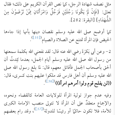
مثل نصف شهادة الرجل، كما نص القرآن الكريم على ذلك؛ فقال
تعالى: {فَإِنْ لَمْ يَكُونَا رَجُلَيْنِ فَرَجُلٌ وَامْرَأَتَانِ مِمَّنْ تَرْضَوْنَ مِنَ
الشُّهَدَاءِ} [البقرة: 282].
كما أوضح صلى الله عليه وسلم نقصان دينها بأنها إذا جاءها
)
[35]
(
الحيض فإن المرأة تمتنع عن الصلاة والصيام
.
2- وعن أبي بَكرَةَ رضي الله عنه قال: لقد نفعني الله بكلمة سمعتها
من رسول الله صلى الله عليه وسلم أيام الجمل، بعدما كِدتُ أن
ألحق بأصحاب الجمل فأقاتل معهم، قال: لما بلغ رسول الله صلى
الله عليه وسلم أن أهل فارس قد ملكوا عليهم بنت كسرى، قال:
)
[36]
(
((لن يفلح قوم ولوا أمرهم امرأة))
.
وفيه عدم جواز تولية المرأة للولايات العامة كالقضاء ونحوه،
والإجماع منعقدٌ على أن المرأة لا تتولى منصب الإمامة الكبرى
)
[37]
(
للأمة، فلا تكون حاكمًا أو رئيسًا للدولة
، وقد رام بعضهم