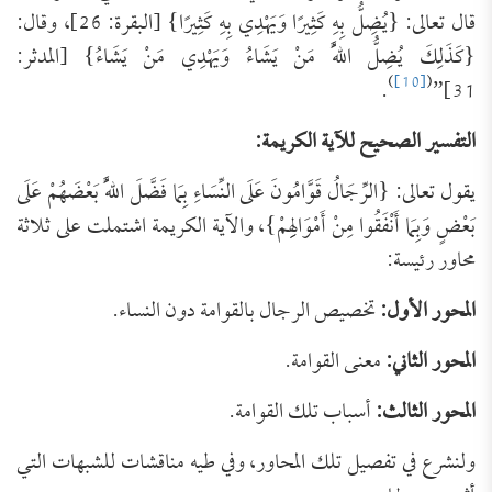
قال تعالى: {يُضِلُّ بِهِ كَثِيرًا وَيَهْدِي بِهِ كَثِيرًا} [البقرة: 26]، وقال:
{كَذَلِكَ يُضِلُّ اللَّهُ مَنْ يَشَاءُ وَيَهْدِي مَنْ يَشَاءُ} [المدثر:
)
[10]
(
.
31]”
التفسير الصحيح للآية الكريمة:
يقول تعالى: {الرِّجَالُ قَوَّامُونَ عَلَى النِّسَاءِ بِمَا فَضَّلَ اللَّهُ بَعْضَهُمْ عَلَى
بَعْضٍ وَبِمَا أَنْفَقُوا مِنْ أَمْوَالِهِمْ}، والآية الكريمة اشتملت على ثلاثة
محاور رئيسة:
المحور الأول:
تخصيص الرجال بالقوامة دون النساء.
المحور الثاني:
معنى القوامة.
المحور الثالث:
أسباب تلك القوامة.
ولنشرع في تفصيل تلك المحاور، وفي طيه مناقشات للشبهات التي