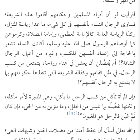
من المهر والنفقة.
أفرأيت لو أن أفراد المسلمين وحكامهم أقاموا هذه الشريعة؛
فساوى الرجال النساء بأنفسهم في كل شيء، ما عدا رياسة المنزل،
وكذا الرياسة العامة: كالإمامة العظمى، وإمامة الصلاة، وكرموهن
كما أوصاهم الرسول صلى الله عليه وسلم، أكانت النساء تشعر
بالحاجة إلى إعداد أنفسهن للكسب وغيره من أعمال الرجال
الشاقة؟! أم يُفضِّلن أن يعشن في هناء وراحة، يتمتعن من كسب
الرجال، في ظل كفاتهم وكفالة الشريعة التي تنفذها حكومتهم بما
لا يتمتع به الرجال أنفسهم؟!
فإن المرأة تأكل من كسب الرجل ما يأكل، وهي المدبرة لأمر مأكله،
ولكنها تفضُلُه بما تلبس من الحلل، وما تتزين به من الحلى، فإن كان
)
[39]
(
ثَمَّ غَبْن فالرجل هو المغبون”
.
والله تعالى أسأل أن يحفظ أمتنا من مضلات الفتن وشبهات الغي؛