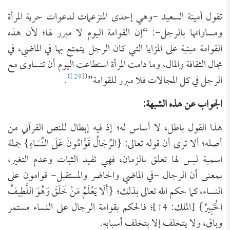
تقول أمينة السعيد -وهي إحدى المتزعمات لدعوات حرية المرأة
ومساواتها بالرجل-: “إن القوامة اليوم لا مبرر لها؛ لأن هذه
القوامة مبنية على المزايا التي كان الرجل يتمتع بها في الماضي، في
مجال الثقافة والمال، وما دامت المرأة استطاعت اليوم أن تتساوى مع
)
[29]
(
الرجل في كل المجالات فلا مبرر للقوامة”
.
الجواب عن هذه الشبهة:
هذا القول باطل، لا أساس له؛ إذ فيه إبطال للنص القرآني من
أصله؛ ألا ترى أن قوله تعالى: {الرِّجَالُ قَوَّامُونَ عَلَى النِّسَاءِ} جملة
اسمية ليس لها تعلق بالزمان، فهي تفيد الثبات وعدم التغير،
بمعنى أن الرجال -في الماضي والحاضر والمستقبل- قوامون على
النساء، كما حكم الله تعالى بذلك؛ {أَلَا يَعْلَمُ مَنْ خَلَقَ وَهُوَ اللَّطِيفُ
الْخَبِيرُ} [الملك: 14]؛ فالحكم بقوامة الرجال على النساء مستمر
وباق، ولا يتخلف إلا بتخلف أسبابه.