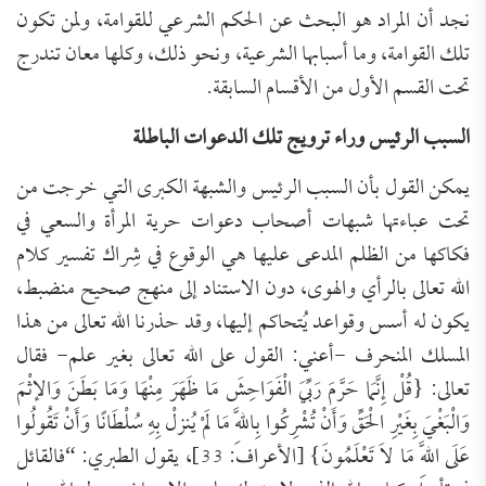
نجد أن المراد هو البحث عن الحكم الشرعي للقوامة، ولمن تكون
تلك القوامة، وما أسبابها الشرعية، ونحو ذلك، وكلها معان تندرج
تحت القسم الأول من الأقسام السابقة.
السبب الرئيس وراء ترويج تلك الدعوات الباطلة
يمكن القول بأن السبب الرئيس والشبهة الكبرى التي خرجت من
تحت عباءتها شبهات أصحاب دعوات حرية المرأة والسعي في
فكاكها من الظلم المدعى عليها هي الوقوع في شِراك تفسير كلام
الله تعالى بالرأي والهوى، دون الاستناد إلى منهج صحيح منضبط،
يكون له أسس وقواعد يُتحاكم إليها، وقد حذرنا الله تعالى من هذا
المسلك المنحرف -أعني: القول على الله تعالى بغير علم- فقال
تعالى: {قُلْ إِنَّمَا حَرَّمَ رَبِّيَ الْفَوَاحِشَ مَا ظَهَرَ مِنْهَا وَمَا بَطَنَ وَالإثْمَ
وَالْبَغْيَ بِغَيْرِ الْحَقِّ وَأَنْ تُشْرِكُوا بِاللَّهِ مَا لَمْ يُنزلْ بِهِ سُلْطَانًا وَأَنْ تَقُولُوا
عَلَى اللَّهِ مَا لاَ تَعْلَمُونَ} [الأعراف: 33]، يقول الطبري: “فالقائل