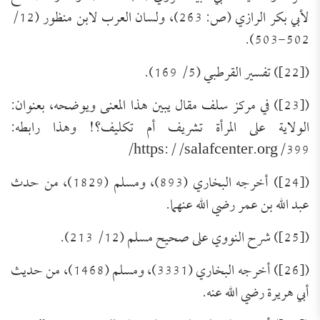
لأبي بكر الرازي (ص: 263)، ولسان العرب لابن منظور (12/
502-503).
([22]) تفسير القرطبي (5/ 169).
([23]) في مركز سلف مقال يبين هذا المعنى ويوضحه، بعنوان:
الولاية على المرأة تشريف أم تكليف؟! وهذا رابطه:
https://salafcenter.org/399/
([24]) أخرجه البخاري (893)، ومسلم (1829)، من حدث
عبد الله بن عمر رضي الله عنهما.
([25]) شرح النووي على صحيح مسلم (12/ 213).
([26]) أخرجه البخاري (3331)، ومسلم (1468)، من حديث
أبي هريرة رضي الله عنه.