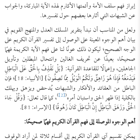
إبراز فهم سلف الأمة وأئمتها الأكارم لهذه الآية المباركة، والجواب
عن الشبهات التي أثارها بعضهم حول تفسيرها.
ولعل من المناسب أن نبدأ بتقرير المسلك العدل والمنهج القويم في
بيان أهم الوجوه المعينة على الوصول إلى تفسير القرآن الكريم على
الوجه الصحيح؛ ليكون ذلك عونًا لنا على فهم الآية الكريمة فهمًا
صحيحًا، بعيدًا عن تحريف الغالين وانتحال المبطلين وتأويل
الجاهلين، وإعمالًا للقاعدة القرآنية: {بَلْ نَقْذِفُ بِالْحَقِّ عَلَى الْبَاطِلِ
فَيَدْمَغُهُ فَإِذَا هُوَ زَاهِقٌ وَلَكُمُ الْوَيْلُ مِمَّا تَصِفُونَ} [الأنبياء: 18]؛ فإن
الباطل من العقائد والأفكار والشبهات يُدحض ويزهق ويهلك
)
[2]
(
بالكلية إذا ظهر الحق واستبان أمره
، كما قال تعالى: {وَقُلْ جَاءَ
الْحَقُّ وَزَهَقَ الْبَاطِلُ إِنَّ الْبَاطِلَ كَانَ زَهُوقًا} [الإسراء: 81].
أهم الوجوه الموصلة إلى فهم القرآن الكريم فهمًا صحيحًا:
يمكن تقسيم آي القرآن الكريم إلى أقسام ثلاثة لمن أراد الوقوف