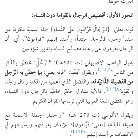
أثيرت حولها.
المحور الأول: تخصيص الرجال بالقوامة دون النساء:
قوله تعالى: {الرِّجَالُ قَوَّامُونَ عَلَى النِّسَاءِ} جملة اسمية مكونة من
مبتدأ وخبر، فالرجال مبتدأ، وأسند إليهم “قوامون”، أي: أن
الرجال يقومون على رعاية مصالح النساء وتدبير شؤونهن.
يقول الراغب الأصبهاني (ت 502هـ): “الرَّجُلُ: مختصّ بالذّكر
)
[11]
(
من الناس”
، ويقول أيضًا: “فإنه يعني:
بما خصّ به الرّجل
من الفضيلة الذّاتيّة له
، والفضل الذي أعطيه من المكنة والمال والجاه
)
[12]
(
والقوّة”
. فالآية تتناول حكمًا خاصًّا بالرجال دون النساء،
وهو مقتضى اللغة العربية التي نزل بها القرآن الكريم.
ويقول الألوسي (ت 1270هـ): “واختيار الجملة الاسمية مع
صيغة المبالغة [يعني: قَوَّامون]؛ للإيذان بعراقتهم ورسوخهم في
)
[13]
(
الاتصاف بما أسند إليهم”
.