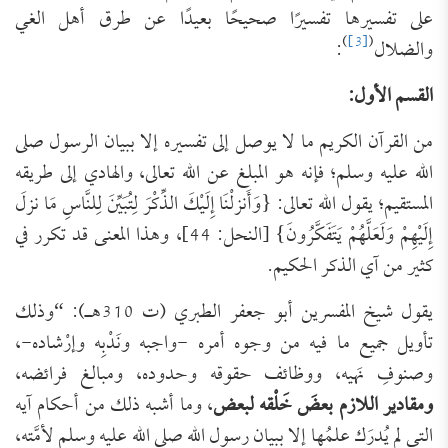
على تفسيرها تفسيرًا صحيحًا بعيدًا عن طرق أهل الغي
)
[3]
(
والضلال
:
القسم الأول:
من القرآن الكريم ما لا يوصل إلى تفسيره إلا ببيان الرسول صلى
الله عليه وسلم؛ فإنه هو المبلغ عن الله تعالى، والهادي إلى طريقه
المستقيم؛ يقول الله تعالى: {وَأَنزلْنَا إِلَيْكَ الذِّكْرَ لِتُبَيِّنَ لِلنَّاسِ مَا نزلَ
إِلَيْهِمْ وَلَعَلَّهُمْ يَتَفَكَّرُونَ} [النحل: 44]، وهذا المعنى قد تكرر في
كثير من آي الذكر الحكيم.
يقول شيخ المفسرين أبو جعفر الطبري (ت 310هـ): “وذلك
تأويل جميع ما فيه من وجوه أمره -واجبه ونَدْبِه وإرْشاده-،
وصنوفِ نَهيه، ووظائف حقوقه وحدوده، ومبالغ فرائضه،
ومقادير اللازم بعضَ خَلْقه لبعض
، وما أشبه ذلك من أحكام آيه
التي لم يُدرَك علمُها إلا ببيان رسول الله صلى الله عليه وسلم لأمَّته،