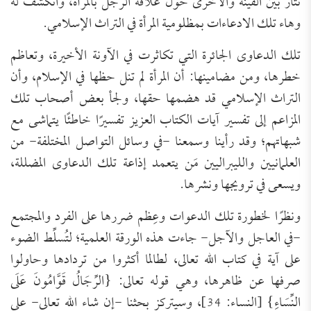
تثار بين الفينة والأخرى حول علاقة الرجل بالمرأة، وانكشف له
وهاء تلك الادعاءات بمظلومية المرأة في التراث الإسلامي.
تلك الدعاوى الجائرة التي تكاثرت في الآونة الأخيرة، وتعاظم
خطرها، ومن مضامينها: أن المرأة لم تنل حظها في الإسلام، وأن
التراث الإسلامي قد هضمها حقها، ولجأ بعض أصحاب تلك
المزاعم إلى تفسير آيات الكتاب العزيز تفسيرًا خاطئًا يتماشى مع
شبهاتهم؛ وقد رأينا وسمعنا -في وسائل التواصل المختلفة- من
العلمانيين والليبراليين مَن يتعمد إذاعة تلك الدعاوى المضللة،
ويسعى في ترويجها ونشرها.
ونظرًا لخطورة تلك الدعوات وعِظم ضررها على الفرد والمجتمع
-في العاجل والآجل- جاءت هذه الورقة العلمية؛ لتُسلِّط الضوء
على آية في كتاب الله تعالى، لطالما أكثروا من تردادها وحاولوا
صرفها عن ظاهرها، وهي قوله تعالى: {الرِّجَالُ قَوَّامُونَ عَلَى
النِّسَاءِ} [النساء: 34]، وسيتركز بحثنا -إن شاء الله تعالى- على