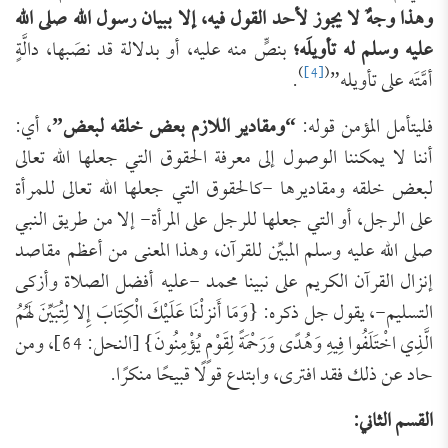
وهذا وجهٌ لا يجوز لأحد القول فيه، إلا ببيان رسول الله صلى الله
عليه وسلم له تأويلَه؛
بنصٍّ منه عليه، أو بدلالة قد نصَبها، دالَّةٍ
)
[4]
(
أمَّتَه على تأويله”
.
فليتأمل المؤمن قوله:
“ومقادير اللازم بعض خلقه لبعض”
، أي:
أننا لا يمكننا الوصول إلى معرفة الحقوق التي جعلها الله تعالى
لبعض خلقه ومقاديرها -كالحقوق التي جعلها الله تعالى للمرأة
على الرجل، أو التي جعلها للرجل على المرأة- إلا من طريق النبي
صلى الله عليه وسلم المبيِّن للقرآن، وهذا المعنى من أعظم مقاصد
إنزال القرآن الكريم على نبينا محمد -عليه أفضل الصلاة وأزكى
التسليم-، يقول جل ذكره: {وَمَا أَنزلْنَا عَلَيْكَ الْكِتَابَ إِلا لِتُبَيِّنَ لَهُمُ
الَّذِي اخْتَلَفُوا فِيهِ وَهُدًى وَرَحْمَةً لِقَوْمٍ يُؤْمِنُونَ} [النحل: 64]، ومن
حاد عن ذلك فقد افترى، وابتدع قولًا قبيحًا منكرًا.
القسم الثاني: