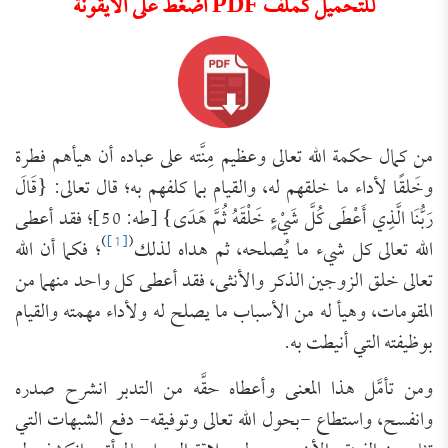
للتحميل كملف PDF اضغط على الأيقونة
من كمال حكمة الله تعالى وعظيم مِنَّته على عباده أن هيأهم فطرة
وخَلقًا لأداء ما خلقهم له، والقيام بما كلفهم به؛ قال تعالى: {قَالَ
رَبُّنَا الَّذِي أَعْطَى كُلَّ شَيْءٍ خَلْقَهُ ثُمَّ هَدَى} [طه: 50]؛ فقد أعطى
)
[1]
(
الله تعالى كل شيء ما يُصلحه، ثم هداه لذلك
؛ فكما أن الله
تعالى خلق الزوجين الذكر والأنثى، فقد أعطى كل واحد منهما من
المقومات، وهيأ له من الأسباب ما يصلح له ولأداء مهمته والقيام
بوظيفته التي أنيطت به.
ومن تأمَّل هذا المعنى وأعطاه حقَّه من التدبر انشرح صدره
وانفسح، واستطاع -بحول الله تعالى وتوفيقه- دفع الشبهات التي