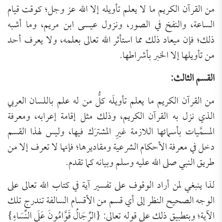
من القرآن الكريم ما لا يعلم تأويله إلا الله عز وجل؛ كوقت قيام
الساعة، والنفخ في الصور، ونزول عيسى ابن مريم، وما أشبه
ذلك؛ فإن ميعاد ذلك مما استأثر الله تعالى بعلمه، ولا يعرف أحد
من تأويلها إلا الخبر بأشراطها.
القسم الثالث:
من القرآن الكريم ما يعلم تأويلَه كلُّ من له علم باللسان العربي
الذي نزل به القرآن الكريم، وذلك مثل إقامة إعرابه، ومعرفة
المسمَّيات بأسمائها اللازمة غيرِ المشترَك فيها، وليس لهذا القسم
دخل في معرفة الأحكام الشرعية ومقاديرها؛ فإنها لا تعرف إلا من
طريق النبي صلى الله عليه وسلم وبيانه كما تقدم.
لذا ينبغي لمن أراد الوقوف على تفسير آية في كتاب الله تعالى على
الوجه الصحيح النظر إلى أي قسم من الأقسام السالفة تندرج تلك
الآية؛ وبتطبيق ذلك على قوله تعالى: {الرِّجَالُ قَوَّامُونَ عَلَى النِّسَاءِ}