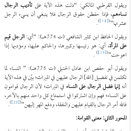
ويقول القرطبي المالكي: “دلت هذه الآية على
تأديب الرجال
نساءهم
، فإذا حفظن حقوق الرجال فلا ينبغي أن يسيء الرجل
)
[18]
(
عشرتها”
.
ويقول الحافظ ابن كثير الشافعي (ت 774هـ): “أي:
الرجل قيم
على المرأة
، أي: هو رئيسها وكبيرها، والحاكم عليها، ومؤدبها إذا
)
[19]
(
اعوجت”
.
ويقول أبو حفص ابن عادل الحنبلي (ت 775هـ): ” النساء لما
تكلمن في تفضيل [الله] الرجال عليهن في الميراث؛ بيَّن في هذه الآية
أنه
إنما فضل الرجال على النساء
في الميراث؛ لأن الرجال قوامون
على النساء؛ فهم وإن اشتركوا في استمتاع كل واحد منهم بالآخر،
)
[20]
(
فالله أمر الرجال بالقيام عليهن والنفقة، ودفع المهر إليهن”
.
المحور الثاني: معنى القوامة: