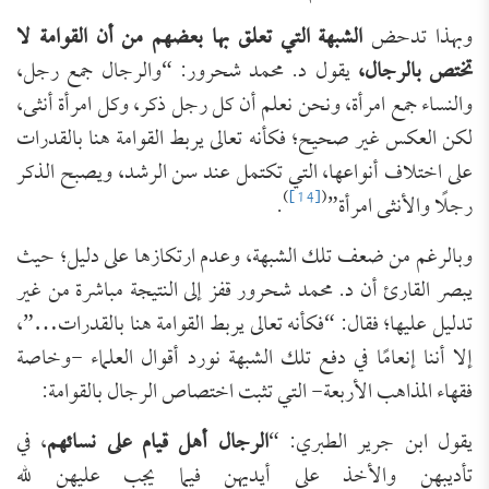
وبهذا تدحض
الشبهة التي تعلق بها بعضهم من أن القوامة لا
تختص بالرجال،
يقول د. محمد شحرور: “والرجال جمع رجل،
والنساء جمع امرأة، ونحن نعلم أن كل رجل ذكر، وكل امرأة أنثى،
لكن العكس غير صحيح؛ فكأنه تعالى يربط القوامة هنا بالقدرات
على اختلاف أنواعها، التي تكتمل عند سن الرشد، ويصبح الذكر
)
[14]
(
رجلًا والأنثى امرأة”
.
وبالرغم من ضعف تلك الشبهة، وعدم ارتكازها على دليل؛ حيث
يبصر القارئ أن د. محمد شحرور قفز إلى النتيجة مباشرة من غير
تدليل عليها؛ فقال: “فكأنه تعالى يربط القوامة هنا بالقدرات…”،
إلا أننا إنعامًا في دفع تلك الشبهة نورد أقوال العلماء -وخاصة
فقهاء المذاهب الأربعة- التي تثبت اختصاص الرجال بالقوامة:
يقول ابن جرير الطبري: “
الرجال أهل قيام على نسائهم
، في
تأديبهن والأخذ على أيديهن فيما يجب عليهن لله