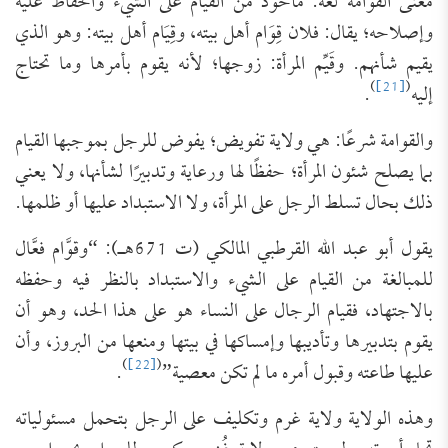
معنى القوامة لغة: مأخوذ من القيام على الشيء والحفاظ عليه
وإصلاحه؛ يقال: فلان قِوَام أهل بيته، وقِيَام أهل بيته: وهو الذي
يقيم شأنهم. وقَيِّم المرأة: زوجها؛ لأنه يقوم بأمرها وما تحتاج
)
[21]
(
إليه
.
والقوامة شرعًا: هي ولاية تفويض؛ يفوض للرجل بموجبها القيام
بما يصلح شئون المرأة؛ حفظًا لها ورعاية وتدبيرًا لشأنها، ولا يعني
ذلك بحال تسلط الرجل على المرأة، ولا الاستبداد عليها أو ظلمها.
يقول أبو عبد الله القرطبي المالكي (ت 671هـ): “وقوَّام فعَّال
للمبالغة من القيام على الشيء والاستبداد بالنظر فيه وحفظه
بالاجتهاد، فقيام الرجال على النساء هو على هذا الحد، وهو أن
يقوم بتدبيرها وتأديبها وإمساكها في بيتها ومنعها من البروز، وأن
)
[22]
(
عليها طاعته وقبول أمره ما لم تكن معصية”
.
وهذه الولاية ولاية غرم وتكليف على الرجل بتحمل مسئولياته