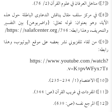
([7]) مناهل العرفان في علوم القرآن (2/ 76).
([8]) في مركز سلف مقال يناقش الدعاوى الباطلة حول هذه
الآية، وهو بعنوان: قوله تعالى: {واضربوهن} بين التفسير
والتحريف، وهذا رابطه: https://salafcenter.org/796/
([9]) من لقاء تلفزيوني نشر بعضه على موقع اليوتيوب، وهذا
رابطه:
https://www.youtube.com/watch?
v=K9pvWFyx7T8.
([10]) الاعتصام (1/ 234-235).
([11]) المفردات في غريب القرآن (ص: 344).
([12]) المرجع نفسه (ص: 639).