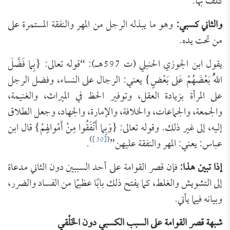
كلف بها.
والثاني كسبي:
وهو ما يبذله الرجل من المهر والنفقة المستمرة على
من تحت يده.
يقول ابن الجوزي الحنبلي (ت 597هـ): “قوله تعالى: {بِما فَضَّلَ
اللَّهُ بَعْضَهُمْ عَلى بَعْضٍ} يعني: الرجال على النساء، وفضل الرجل
على المرأة بزيادة العقل، وتوفير الحظ في الميراث، والغنيمة،
والجمعة، والجماعات، والخلافة، والإمارة، والجهاد، وجعل الطلاق
إليه، إلى غير ذلك. وقوله تعالى: {وَبِما أَنْفَقُوا مِنْ أَمْوالِهِمْ} قال ابن
)
[30]
(
عباس: يعني: المهر والنفقة عليهن”
.
إذا تبين هذا:
فإن قصر القوامة على أحد السببين دون الثاني مدعاة
إلى التشويش والغلط، كما يفتح ذلك بابًا عظيمًا من الفساد والضرر،
وبيانه فيما يأتي.
شبهة قصر القوامة على السبب الكسبي دون الخَلْقي