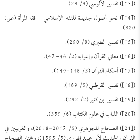
([13]) تفسير الألوسي (3/ 23).
([14]) نحو أصول جديدة للفقه الإسلامي – فقه المرأة (ص:
320).
([15]) تفسير الطبري (8/ 290).
([16]) معاني القرآن وإعرابه (2/ 46- 47).
([17]) أحكام القرآن (3/ 148-149).
([18]) تفسير القرطبي (5/ 169).
([19]) تفسير ابن كثير (2/ 292).
([20]) اللباب في علوم الكتاب (6/ 359).
([21]) الصحاح للجوهري (5/ 2017-2018)، والغريبين في
القرآن والحديث لأبي عبيد الهروي (5/ 1595)، ومختار الصحاح