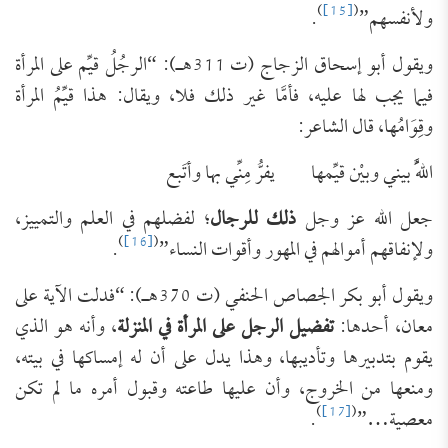
)
[15]
(
ولأنفسهم”
.
ويقول أبو إسحاق الزجاج (ت 311هـ): “الرجُلُ قيِّم على المرأة
فيما يجب لها عليه، فأمَّا غير ذلك فلا، ويقال: هذا قيِّمُ المرأة
وقِوَامُها، قال الشاعر:
اللَّهُ بيني وبيْن قيِّمها يفرُّ مِنِّي بها وأتَبع
جعل الله عز وجل
ذلك للرجال
؛ لفضلهم في العلم والتمييز،
)
[16]
(
ولإنفاقهم أموالهم في المهور وأقوات النساء”
.
ويقول أبو بكر الجصاص الحنفي (ت 370هـ): “فدلت الآية على
معان، أحدها:
تفضيل الرجل على المرأة في المنزلة
، وأنه هو الذي
يقوم بتدبيرها وتأديبها، وهذا يدل على أن له إمساكها في بيته،
ومنعها من الخروج، وأن عليها طاعته وقبول أمره ما لم تكن
)
[17]
(
معصية…”
.