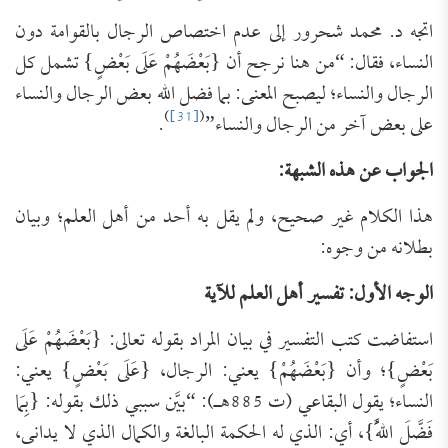
اتجه د. محمد شحرور إلى عدم اختصاص الرجال بالقوامة دون
النساء، فقال: “من هنا نرجح أن {بَعْضَهُمْ عَلَى بَعْضٍ} تشمل كل
الرجال والنساء؛ ليصبح المعنى: بما فضل الله بعض الرجال والنساء
)
[31]
(
على بعض آخر من الرجال والنساء”
.
الجواب عن هذه الشبهة:
هذا الكلام غير صحيح، ولم يقل به أحد من أهل العلم؛ وبيان
بطلانه من وجوه:
الوجه الأول: تفسير أهل العلم للآية
استفاضت كتب التفسير في بيان المراد بقوله تعالى: {بَعْضَهُمْ عَلَى
بَعْضٍ}؛ وأن {بَعْضَهُمْ} يعني: الرجال، {عَلَى بَعْضٍ} يعني:
النساء؛ يقول البقاعي (ت 885هـ): “بيَّن سببي ذلك بقوله: {بِمَا
فَضَّلَ اللَّهُ}، أي: الذي له الحكمة البالغة والكمال الذي لا يدانى،