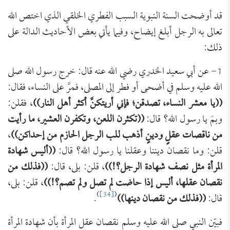
قد أوضحت السنة النبوية السبب الفطري الخلقي الذي اختص الله
تعالى به الرجل أبلغ إيضاح، وفيما يأتي بعض الأحاديث الدالة على
ذلك:
1- عن أبي سعيد الخدري رضي الله عنه قال: خرج رسول الله صلى
الله عليه وسلم في أضحى أو فطر إلى المصلى، فمرَّ على النساء، فقال:
((يا معشر النساء، تصدقن؛ فإني أريتكنَّ أكثر أهل النار))
، فقلن:
وبمَ يا رسول الله؟ قال:
((تكثرن اللعن، وتكفرن العشير، ما رأيت
من ناقصات عقلٍ ودينٍ أذهب للب الرجل الحازم من إحداكن))
،
قلن: وما نقصان ديننا وعقلنا يا رسول الله؟ قال:
((أليس شهادة
المرأة مثل نصف شهادة الرجل؟!))
، قلن: بلى، قال:
((فذلك من
نقصان عقلها، أليس إذا حاضت لم تصل ولم تصم؟!))
، قلن: بلى،
)
[34]
(
قال:
((فذلك من نقصان دينها))
.
فبيّن النبي صلى الله عليه وسلم نقصان عقل المرأة بأن شهادة المرأة