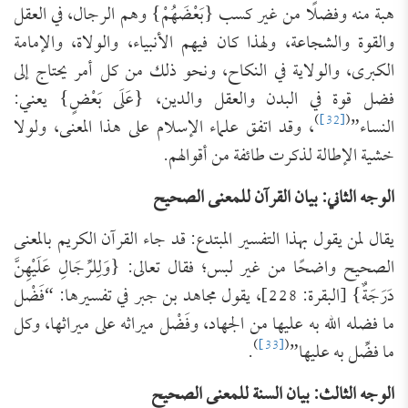
هبة منه وفضلًا من غير كسب {بَعْضَهُمْ} وهم الرجال، في العقل
والقوة والشجاعة، ولهذا كان فيهم الأنبياء، والولاة، والإمامة
الكبرى، والولاية في النكاح، ونحو ذلك من كل أمر يحتاج إلى
فضل قوة في البدن والعقل والدين، {عَلَى بَعْضٍ} يعني:
)
[32]
(
النساء”
، وقد اتفق علماء الإسلام على هذا المعنى، ولولا
خشية الإطالة لذكرت طائفة من أقوالهم.
الوجه الثاني: بيان القرآن للمعنى الصحيح
يقال لمن يقول بهذا التفسير المبتدع: قد جاء القرآن الكريم بالمعنى
الصحيح واضحًا من غير لبس؛ فقال تعالى: {وَلِلرِّجَالِ عَلَيْهِنَّ
دَرَجَةٌ} [البقرة: 228]، يقول مجاهد بن جبر في تفسيرها: “فَضْل
ما فضله الله به عليها من الجهاد، وفَضْل ميراثه على ميراثها، وكل
)
[33]
(
ما فضِّل به عليها”
.
الوجه الثالث: بيان السنة للمعنى الصحيح