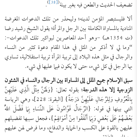
)
[38]
(
تضعيف الحديث والطعن فيه بغير بينة
.
ألا فليستبصر المؤمن لدينه؛ وليحذر من تلك الدعوات المغرضة
المنادية بالمساواة الكاملة بين الرجل والمرأة؛ يقول الشيخ رشيد رضا
(ت 1354هـ) -وهو أحد المعاصرين لبواكير تلك الدعوات-:
“وما لي لا أذكر من المثل في هذا المقام دعوة كثير من النساء
والرجال في مثل هذه البلاد إلى تربية المرأة تربية استقلالية، تساوي
بها الرجل في كل شيء، حتى لا يكون فيما عليها في شيء.
سبق الإسلام جميع الملل إلى المساواة بين الرجال والنساء في الشئون
الزوجية إلا هذه الدرجة
؛ بقوله تعالى: {وَلَهُنَّ مِثْلُ الَّذِي عَلَيْهِنَّ
بِالْمَعْرُوفِ وَلِلرِّجَالِ عَلَيْهِنَّ دَرَجَةٌ} [البقرة: 228]، وهي الرياسة
التي بينها في قوله: {الرِّجَالُ قَوَّامُونَ عَلَى النِّسَاءِ بِمَا فَضَّلَ اللَّهُ
بَعْضَهُمْ عَلَى بَعْضٍ وَبِمَا أَنْفَقُوا مِنْ أَمْوَالِهِمْ}، فجعل سببها تفضيلهم
عليهن بالقوة على الكسب والحماية والدفاع، وما فرض لهن عليهم