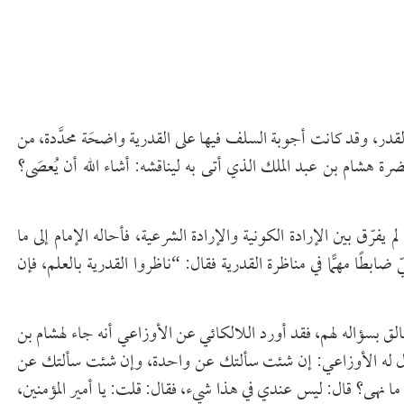
لقدر، وقد كانت أجوبة السلف فيها على القدرية واضحَة محدَّدة، من
شام بن عبد الملك الذي أتى به ليناقشه: أشاء الله أن يُعصَى؟
لم يفرّق بين الإرادة الكونية والإرادة الشرعية، فأحاله الإمام إلى ما
ابطًا مهمًّا في مناظرة القدرية فقال: “ناظروا القدرية بالعلم، فإن
خالق بسؤاله لهم، فقد أورد اللالكائي عن الأوزاعي أنه جاء لهشام بن
، فقال له الأوزاعي: إن شئت سألتك عن واحدة، وإن شئت سألتك عن
ا نهى؟ قال: ليس عندي في هذا شيء، فقال: قلت: يا أمير المؤمنين،