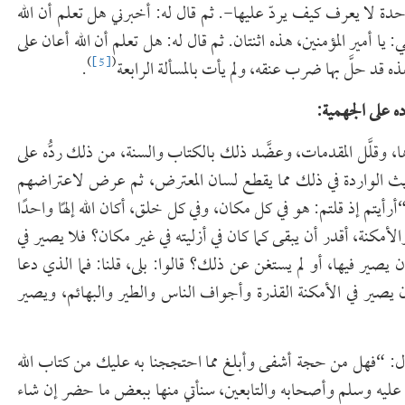
ة لا يعرف كيف يردّ عليها-. ثم قال له: أخبرني هل تعلم أن الله
ا أمير المؤمنين، هذه اثنتان. ثم قال له: هل تعلم أن الله أعان على
)
[5]
(
هذه قد حلَّ بها ضرب عنقه، ولم يأت بالمسألة الرابعة
.
ه على الجهمية:
ا، وقلَّل المقدمات، وعضَّد ذلك بالكتاب والسنة، من ذلك ردُّه على
اديث الواردة في ذلك مما يقطع لسان المعترض، ثم عرض لاعتراضهم
أيتم إذ قلتم: هو في كل مكان، وفي كل خلق، أكان الله إلهًا واحدًا
لأمكنة، أقدر أن يبقى كما كان في أزليته في غير مكان؟ فلا يصير في
 يصير فيها، أو لم يستغن عن ذلك؟ قالوا: بلى، قلنا: فما الذي دعا
 يصير في الأمكنة القذرة وأجواف الناس والطير والبهائم، ويصير
ال: “فهل من حجة أشفى وأبلغ مما احتججنا به عليك من كتاب الله
له عليه وسلم وأصحابه والتابعين، سنأتي منها ببعض ما حضر إن شاء