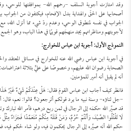
وقد امتازت أجوبة السلف -رحمهم الله- بموافقتها للوحي، وقر
أصحابها على الحقّ والهداية بدل الإفحام، فيكتفون من الجواب بما ينف
الجواب في نفسه لمنطوق الوحي، وعدم ردّ شيء مما أنزل الله، مع 
لأجوبتهم ومناظراتهم يجد منهجَهم قويمًا في هذا الباب، وهو الجمع بين
النموذج الأول: أجوبة ابن عباس للخوارج:
في أجوبة ابن عباس رضي الله عنه للخوارج في مسائل المعتقد والخ
الصحابة رضوان الله عليهم، وخصوصًا على عليٍّ بثلاثة اعتراضات: أولها
أنه لم يقبل أنه أمير للمؤمنين.
فانظر كيف أجاب ابن عباس القومَ فقال: هَلْ عِنْدَكُمْ شَيْءٌ غَيْرُ هَ
-جل ثناؤه- وسنة نبيه ما يرد قولكم أترجعون؟ قالوا: نعم، قال: أما ق
قد صيَّر الله حكمَه إلى الرجال في ثمن ربع درهم، فأمر الله تبارك وتعالى أن 
حكم الله أنه صيَّره إلى الرجال يحكمون فيه، ولو شاء لحكم فيه