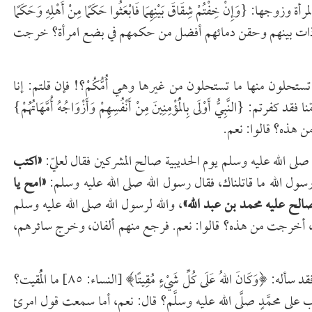
َإِنْ خِفْتُمْ شِقَاقَ بَيْنِهِمَا فَابْعَثُوا حَكَمًا مِنْ أَهْلِهِ وَحَكَمًا
كم الرجال في صلاح ذات بينهم وحقن دمائهم أفضل من حكمهم في بضع امرأة؟ خرجت
ئشة تستحلون منها ما تستحلون من غيرها وهي أُمُّكُمْ؟! فإن قلتم: إنا
َبِيُّ أَوْلَى بِالْمُؤْمِنِينَ مِنْ أَنْفُسِهِمْ وَأَزْوَاجُهُ أُمَّهَاتُهُمْ}
ه صلى الله عليه وسلم يوم الحديبية صالح المشركين فقال لعليّ:
«اكتب
رسول الله ما قاتلناك، فقال رسول الله صلى الله عليه وسلم:
«امح يا
الح عليه محمد بن عبد الله»
، والله لرسول الله صلى الله عليه وسلم
نبوة، أخرجت من هذه؟ قالوا: نعم. فرجع منهم ألفان، وخرج سائرهم،
ومثال تمسُّكه بمعهود العرب في لسانهم جوابُه لمسائل ابن الأزرق فقد سأله: ﴿وَكَانَ اللهُ عَلَى كُلِّ شَيْءٍ مُقِيتًا﴾ [النساء: ٨٥] ما الْمُقيت؟
لى محمَّدٍ صلَّى الله عليه وسلَّم؟ قال: نعم، أما سمعت قول امرئ