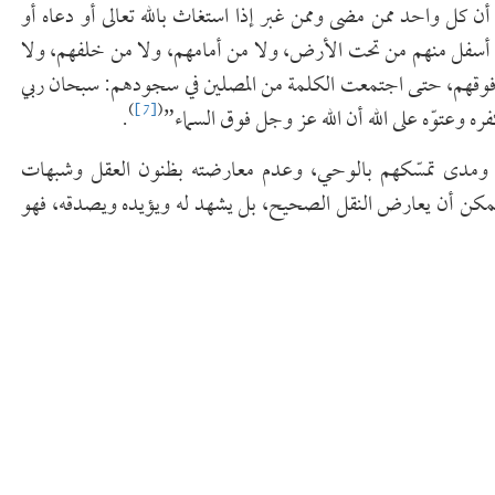
ن أن كل واحد ممن مضى وممن غبر إذا استغاث بالله تعالى أو دعاه أو
 من أسفل منهم من تحت الأرض، ولا من أمامهم، ولا من خلفهم، ولا
 أنه فوقهم، حتى اجتمعت الكلمة من المصلين في سجودهم: سبحان ربي
)
[7]
(
ه وعتوّه على الله أن الله عز وجل فوق السماء”
.
م، ومدى تمسّكهم بالوحي، وعدم معارضته بظنون العقل وشبهات
 لا يمكن أن يعارض النقل الصحيح، بل يشهد له ويؤيده ويصدقه، فهو