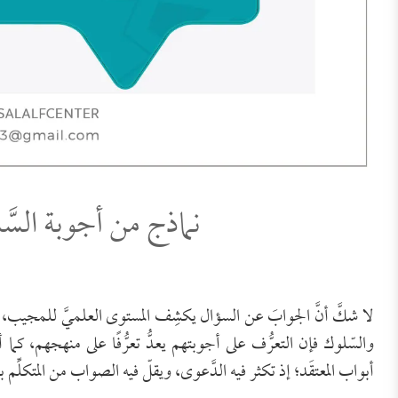
نماذج من أجوبة السَّ
لا شكَّ أنَّ الجوابَ عن السؤال يكشِف المستوى العلميَّ للمجيب، وم
والسّلوك فإن التعرُّف على أجوبتهم يعدُّ تعرُّفًا على منهجهم، كم
أبواب المعتقَد؛ إذ تكثر فيه الدَّعوى، ويقلّ فيه الصواب من المتكلِّم ب