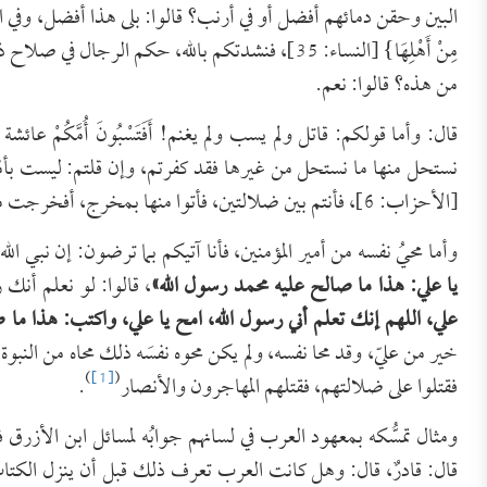
البين وحقن دمائهم أفضل أو في أرنب؟ قالوا: بلى هذا أفضل، وفي المرأة وزوجها: {و
مِنْ أَهْلِهَا} [النساء: 35]، فنشدتكم بالله، ح
من هذه؟ قالوا: نعم.
قال: وأما قولكم: قاتل ولم يسب ولم يغنم! أَفَتَسْبُونَ أُمَّكُمْ عا
نستحل منها ما نستحل من غيرها فقد كفرتم، وإن قلتم: ليست بأمّنا فقد كفرتم: {النّ
[الأحزاب: 6]، فأنتم بين ضلالتين، فأتوا منها بمخرج، أفخرجت من هذه؟ قالوا: نعم.
وأما محيُ نفسه من أمير المؤمنين، فأنا آتيكم بما ترضون: إن نبي الل
يا علي: هذا ما صالح عليه محمد رسول الله»
، قالوا: لو نعلم أنك 
علي، اللهم إنك تعلم أني رسول الله، امح يا علي، واكتب: هذا ما ص
خير من عليّ، وقد محا نفسه، ولم يكن محوه نفسَه ذلك محاه من ال
)
[1]
(
فقتلوا على ضلالتهم، فقتلهم المهاجرون والأنصار
.
قال: قادرٌ، قال: وهل كانت العرب تعرف ذلك قبل أن ينزل الكتاب ع