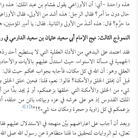
هذه واحدة -أي: أن الأوزاعي يقول لهشام بن عبد الملك: هذه واحد
حال دون ما أمر؟ فقال الرجل: هذه أشد من الأولى، فقال الأوزاعي: ي
ما حرَّم؟ قال: هذه أشدّ من الأولى والثانية. فقال: يا أمير المؤمنين، 
النموذج الثالث: نهج الإمام أبي سعيد عثمان بن سعيد الدارمي في رد
فقد اعتمد على البدهي من الأدلة العقلية التي لا يستطيع أحد ردّه
الجهمية في مسألة الاستواء، حيث استدلَّ عليهم بالآيات والأح
العقلي وهو: أن الله في كل مكان، فأجابه بجواب محكم حيث قال: “أر
قبل أن يخلق الخلق والأمكنة؟ قالوا: نعم، قلنا: فحين خلق الخلق وا
شيء من الخلق والأمكنة التي خلقها بزعمكم، أو لم يجد بدًّا من أن
الملك القدوس إذ هو على عرشه في عزه وبهائه، بائن من خلقه، أن
)
[6]
(
بزعمكم في كل زاوية وحجرة ومكان منه شيء؟!”
.
وبعد أن أجاب على اعتراضهم بيَّن منهجه في الاستدلال عليهم فق
تعالى، ثم الروايات لتحقيق ما قلنا متظاهرة عن رسول الله صلى ال