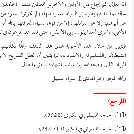
الله تعالى، ثم إجماع من الأولين والآخرين العالمين منهم والجاهلي
سأله يمدّ يديه وبصره إلى السماء يدعوه منها، ولم يكونوا يدعوه
عن أيمانهم، ولا عن شمائلهم، إلا من فوق السماء؛ لمعرفتهم بالله
الأعلى، لا ترى أحدًا يقول: ربي الأسفل، حتى لقد علم فرعون في كفر
فيتبين من خلال هذه الأجوبة عُمق علم السلف وقلَّة تكلّفه
الشيطان، والتسليم له والانقياد له، كما يتبين أن العقل الصريح
الميزان الذي وضعه الله بين عباده للشهادة بالحق والعدل.
والله الموفق وهو الهادي إلى سواء السبيل.
ــــــــــــــــــ
(المراجع)
([1]) أخرجه البيهقي في الكبرى (8522).
([2]) أخرجه الطبراني في الكبير (10/ 248).