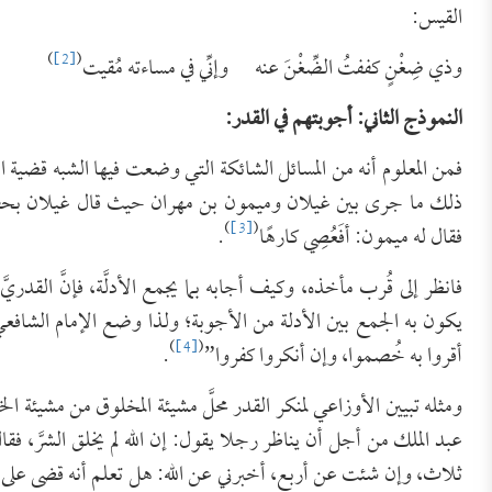
القيس:
)
[2]
(
وذي ضِغْنٍ كففتُ الضِّغْنَ عنه وإنِّي في مساءته مُقيت
النموذج الثاني: أجوبتهم في القدر:
فمن المعلوم أنه من المسائل الشائكة التي وضعت فيها الشبه قضية ا
ذلك ما جرى بين غيلان وميمون بن مهران حيث قال غيلان بحضرة ه
)
[3]
(
فقال له ميمون: أفَعُصِي كارهًا
.
فانظر إلى قُرب مأخذه، وكيف أجابه بما يجمع الأدلَّة، فإنَّ القدريَّ 
يكون به الجمع بين الأدلة من الأجوبة؛ ولذا وضع الإمام الشافعيّ ض
)
[4]
(
أقروا به خُصموا، وإن أنكروا كفروا”
.
ومثله تبيين الأوزاعي لمنكر القدر محلَّ مشيئة المخلوق من مشيئة ال
عبد الملك من أجل أن يناظر رجلا يقول: إن الله لم يخلق الشرَّ
ثلاث، وإن شئت عن أربع، أخبرني عن الله: هل تعلم أنه قضى على م