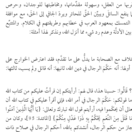
بها من العقل، وسهولة مقدِّماتها، ومخاطبتها للوجدان، وحرص
ع السائلَ ويبيِّن الحقَّ للحائر ويردّ الجافي إلى الحقّ، مع موافقة
التمسك بمعهود العرب في خطابهم وطريقتهم في الكلام. والمتتبِّع
 الأدلَّة وعدم رد شيء مما أنزل الله، ونذكر لهذا أمثلة:
لاف مع الصحابة ما يدلُّ على ما تقدَّم، فقد اعترض الخوارج على
: أنه حَكَّمَ الرجال في دين الله، ثانيها: أنه قاتل ولم يسب، ثالثها:
ذَا؟ قَالُوا: حسبنا هذا، قال لهم: أرأيتكم إن قرأتُ عليكم من كتاب الله
ولكم: حَكَّمَ الرجال في أمر الله، فإني أقرأ عليكم في كتاب الله أن
يحكّموا فيه، أرأيتم قول الله تبارك وتعالى: {يَا أَيُّهَا الَّذِينَ آمَنُوا
لَا تَقْتُلُوا الصَّيْدَ، وَأَنْتُمْ حُرُمٌ، وَمَنْ قَتَلَهُ مِنْكُمْ مُتَعَمِّدًا فَجَزَاءٌ مِثْلُ مَا قَتَلَ مِنَ النَّعَمِ يَحْكُمُ بِهِ ذَوَا عَدْلٍ مِنْكُمْ} [المائدة: 95]، وكان من
، فجاز من حكم الرجال، أنشدكم بالله، أحكم الرجال في صلاح ذات