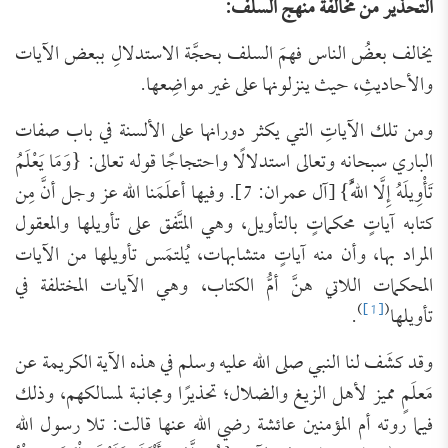
التحذير من مخالفة منهج السلف:
يخالف بعضُ الناس فهمَ السلف بحجَّة الاستدلالِ ببعض الآيات
والأحاديثِ، حيث ينزلونها على غير مواضِعها.
ومن تلك الآياتِ التي يكثر دورانها على الألسنة في باب صفات
الباري سبحانه وتعالى استدلالًا واحتجاجًا قوله تعالى: {وَمَا يَعْلَمُ
تَأْوِيلَهُ إِلَّا اللَّهُ} [آل عمران: 7]. وفيها أعلَمَنا الله عز وجل أنَّ مِن
كتابه آياتٍ محكماتٍ بالتأويل، وهي المتَّفق على تأويلها والمعقول
المراد بها، وأن منه آياتٍ متشابهات، يُلتمَس تأويلها من الآيات
المحكمات اللاتي هنَّ أمُّ الكتاب، وهي الآيات المختلفة في
)
[1]
(
تأويلها
.
وقد كشَف لنا النبي صلى الله عليه وسلم في هذه الآية الكريمة عن
مَعلَمٍ مميز لأهل الزيغ والضلال؛ تحذيرًا ومجانبة لمسالكهم، وذلك
فيما روته أم المؤمنين عائشة رضي الله عنها قالت: تلا رسول الله