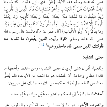
صلى الله عليه وسلم هذه الآية: {هُوَ الَّذِي أَنْزَلَ عَلَيْكَ الْكِتَابَ مِنْهُ
آيَاتٌ مُحْكَمَاتٌ هُنَّ أُمُّ الْكِتَابِ وَأُخَرُ مُتَشَابِهَاتٌ فَأَمَّا الَّذِينَ فِي قُلُوبِهِمْ
زَيْغٌ فَيَتَّبِعُونَ مَا تَشَابَهَ مِنْهُ ابْتِغَاءَ الْفِتْنَةِ وَابْتِغَاءَ تَأْوِيلِهِ وَمَا يَعْلَمُ
تَأْوِيلَهُ إِلَّا اللَّهُ وَالرَّاسِخُونَ فِي الْعِلْمِ يَقُولُونَ آمَنَّا بِهِ كُلٌّ مِنْ عِنْدِ رَبِّنَا
وَمَا يَذَّكَّرُ إِلَّا أُولُو الْأَلْبَابِ} [آل عمران: 7]، قالت: قال رسول الله
صلى الله عليه وسلم:
«فإذا رأيتِ الذين يتَّبعون ما تشابه منه
)
[2]
(
فأولئك الذين سمى الله، فاحذروهم»
.
معنى المتشابه:
وللعلماء أقوال شتى في بيان معنى المتشابه، ومن أعدلها وأجمعها ما
قاله الخطابي وجماعة: أن المتشابه هو ما اشتبه من الآيات، فلم يُتلقَّ
معناه من لفظه، ولم يُدرَك حكمه من تلاوته، وذلك على ضربين:
أحدهما:
ما إذا رُدَّ إلى المحكم واعتبر به عُقِل مراده وعُلِم معناه.
والضرب الآخر:
هو ما لا سبيل إلى معرفة كُنهه والوقوف على