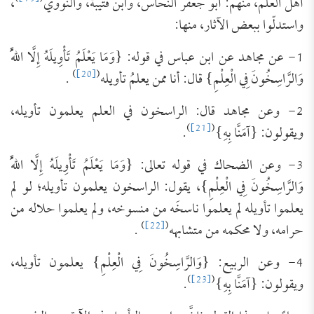
أهل العلم، منهم: أبو جعفر النحاس، وابن قتيبة، والنووي
،
واستدلّوا ببعض الآثار، منها:
1- عن مجاهد عن ابن عباس في قوله: {وَمَا يَعْلَمُ تَأْوِيلَهُ إِلَّا اللَّهُ
)
[20]
(
وَالرَّاسِخُونَ فِي الْعِلْمِ} قال: أنا ممن يعلمُ تأويله
.
2- وعن مجاهد قال: الراسخون في العلم يعلمون تأويله،
)
[21]
(
ويقولون: {آمَنَّا بِهِ}
.
3- وعن الضحاك في قوله تعالى: {وَمَا يَعْلَمُ تَأْوِيلَهُ إِلَّا اللَّهُ
وَالرَّاسِخُونَ فِي الْعِلْمِ}، يقول: الراسخون يعلمون تأويله؛ لو لم
يعلموا تأويله لم يعلموا ناسخَه من منسوخه، ولم يعلموا حلاله من
)
[22]
(
حرامه، ولا محكمه من متشابهه
.
4- وعن الربيع: {وَالرَّاسِخُونَ فِي الْعِلْمِ} يعلمون تأويله،
)
[23]
(
ويقولون: {آمَنَّا بِهِ}
.