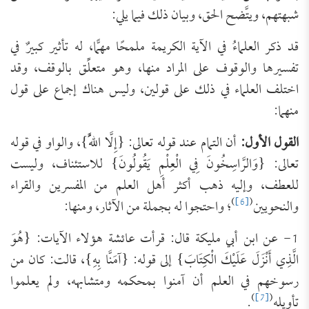
شبهتهم، ويتَّضح الحق، وبيان ذلك فيما يلي:
قد ذكر العلماءُ في الآية الكريمة ملمحًا مهمًّا، له تأثير كبيرٌ في
تفسيرها والوقوف على المراد منها، وهو متعلِّق بالوقف، وقد
اختلف العلماء في ذلك على قولين، وليس هناك إجماع على قول
منهما:
القول الأول:
أن التمام عند قوله تعالى: {إِلَّا اللَّهُ}، والواو في قوله
تعالى: {وَالرَّاسِخُونَ فِي الْعِلْمِ يَقُولُونَ} للاستئناف، وليست
للعطف، وإليه ذهب أكثر أهل العلم من المفسرين والقراء
)
[6]
(
والنحويين
؛ واحتجوا له بجملة من الآثار، ومنها:
1- عن ابن أبي مليكة قال: قرأت عائشة هؤلاء الآيات: {هُوَ
الَّذِي أَنْزَلَ عَلَيْكَ الْكِتَابَ} إلى قوله: {آمَنَّا بِهِ}، قالت: كان من
رسوخهم في العلم أن آمنوا بمحكمه ومتشابهه، ولم يعلموا
)
[7]
(
تأويله
.