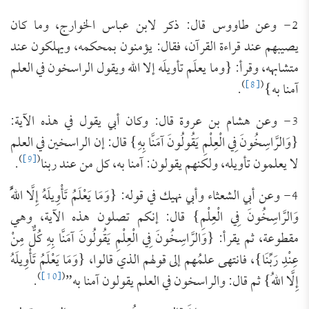
2- وعن طاووس قال: ذكر لابن عباس الخوارج، وما كان
يصيبهم عند قراءة القرآن، فقال: يؤمنون بمحكمه، ويهلكون عند
متشابهه، وقرأ: {وما يعلَم تأويلَه إلا الله ويقول الراسخون في العلم
)
[8]
(
آمنا به}
.
3- وعن هشام بن عروة قال: وكان أبي يقول في هذه الآية:
{وَالرَّاسِخُونَ فِي الْعِلْمِ يَقُولُونَ آمَنَّا بِهِ} قال: إن الراسخين في العلم
)
[9]
(
لا يعلمون تأويله، ولكنهم يقولون: آمنا به، كل من عند ربنا
.
4- وعن أبي الشعثاء وأبي نهيك في قوله: {وَمَا يَعْلَمُ تَأْوِيلَهُ إِلَّا اللَّهُ
وَالرَّاسِخُونَ فِي الْعِلْمِ} قال: إنكم تصلون هذه الآية، وهي
مقطوعة، ثم يقرأ: {وَالرَّاسِخُونَ فِي الْعِلْمِ يَقُولُونَ آمَنَّا بِهِ كُلٌّ مِنْ
عِنْدِ رَبِّنَا}، فانتهى علمُهم إلى قولهم الذي قالوا، {وَمَا يَعْلَمُ تَأْوِيلَهُ
)
[10]
(
إِلَّا اللهُ} ثم قال: والراسخون في العلم يقولون آمنا به”
.