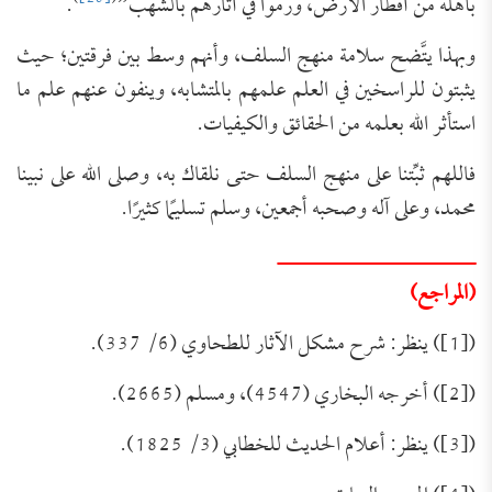
بأهله من أقطار الأرض، ورموا في آثارهم بالشهب”
.
وبهذا يتَّضح سلامة منهج السلف، وأنهم وسط بين فرقتين؛ حيث
يثبتون للراسخين في العلم علمهم بالمتشابه، وينفون عنهم علم ما
استأثر الله بعلمه من الحقائق والكيفيات.
فاللهم ثبِّتنا على منهج السلف حتى نلقاك به، وصلى الله على نبينا
محمد، وعلى آله وصحبه أجمعين، وسلم تسليمًا كثيرًا.
ــــــــــــــــــــــــــــــ
(المراجع)
([1]) ينظر: شرح مشكل الآثار للطحاوي (6/ 337).
([2]) أخرجه البخاري (4547)، ومسلم (2665).
([3]) ينظر: أعلام الحديث للخطابي (3/ 1825).