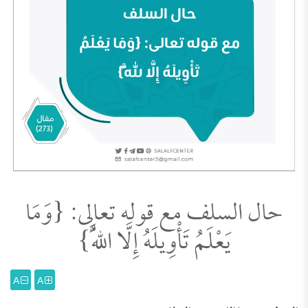
حال السلف مع قوله تعالى: {وَمَا
يَعْلَمُ تَأْوِيلَهُ إِلَّا اللَّهُ}
A
A