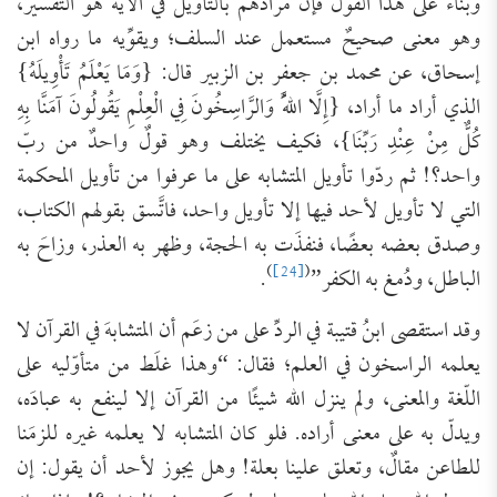
وبناءً على هذا القول فإنَّ مرادهم بالتأويل في الآية هو التفسير،
وهو معنى صحيحٌ مستعمل عند السلف؛ ويقوِّيه ما رواه ابن
إسحاق، عن محمد بن جعفر بن الزبير قال: {وَمَا يَعْلَمُ تَأْوِيلَهُ}
الذي أراد ما أراد، {إِلَّا اللَّهُ وَالرَّاسِخُونَ فِي الْعِلْمِ يَقُولُونَ آمَنَّا بِهِ
كُلٌّ مِنْ عِنْدِ رَبِّنَا}، فكيف يختلف وهو قولٌ واحدٌ من ربّ
واحد؟! ثم ردّوا تأويل المتشابه على ما عرفوا من تأويل المحكمة
التي لا تأويل لأحد فيها إلا تأويل واحد، فاتَّسق بقولهم الكتاب،
وصدق بعضه بعضًا، فنفذَت به الحجة، وظهر به العذر، وزاحَ به
)
[24]
(
الباطل، ودُمغ به الكفر”
.
وقد استقصى ابنُ قتيبة في الردِّ على من زعَم أن المتشابهَ في القرآن لا
يعلمه الراسخون في العلم؛ فقال: “وهذا غلَط من متأوّليه على
اللّغة والمعنى، ولم ينزل الله شيئًا من القرآن إلا لينفع به عبادَه،
ويدلّ به على معنى أراده. فلو كان المتشابه لا يعلمه غيره للزمَنا
للطاعن مقالٌ، وتعلق علينا بعلة! وهل يجوز لأحد أن يقول: إن