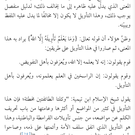
المعنى الذي يدلّ عليه ظاهره إلى ما يخالف ذلك؛ لدليل منفصل
يوجب ذلك، وهذا التأويل لا يكون إلا مخالفًا لما يدل عليه اللفظ
ويبيّنه.
وظنَّ هؤلاء أن قوله تعالى: {وَمَا يَعْلَمُ تَأْوِيلَهُ إِلَّا اللَّهُ} يراد به هذا
المعنى، ثم صاروا في هذا التأويل على طريقين:
قوم يقولون: إنه لا يعلمه إلا الله، ويُعرَفون بأهل التفويض.
وقوم يقولون: إن الراسخين في العلم يعلمونه، ويُعرفون بأهل
التأويل.
يقول شيخ الإسلام ابن تيمية: “وكلتا الطائفتين مخطئة؛ فإن هذا
التأويل في كثير من المواضع أو أكثرها وعامتها من باب تحريف
الكلم عن مواضعه، من جنس تأويلات القرامطة والباطنية، وهذا
هو التأويل الذي اتفق سلف الأمة وأئمتها على ذمه، وصاحوا
)
[28]
(