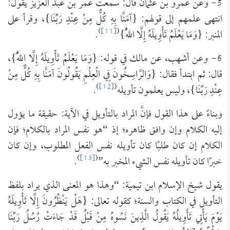
5- وعن عمرو بن عثمانَ قال: سمعتُ عمر بن عبد العزيز يقول:
انتهى علمهم إلى قولهم: {آمَنَّا بِهِ كُلٌّ مِنْ عِنْدِ رَبِّنَا}، وقرأ على
)
[11]
(
المنبر: {وَمَا يَعْلَمُ تَأْوِيلَهُ إِلَّا اللَّهُ}
.
6- وعن أشهب، عن مالك في قوله: {وَمَا يَعْلَمُ تَأْوِيلَهُ إِلَّا اللَّهُ}،
قال: ثم ابتدأ فقال: {وَالرَّاسِخُونَ فِي الْعِلْمِ يَقُولُونَ آمَنَّا بِهِ كُلٌّ مِنْ
)
[12]
(
عِنْدِ رَبِّنَا}، وليس يعلمون تأويله
.
وبناءً على هذا القول فإنَّ المراد بالتأويل في الآية: حقيقة ما يؤول
إليه الكلام وإن وافق ظاهره؛ إذ “هو نفس المراد بالكلام؛ فإن
الكلام إن كان طلبًا كان تأويله نفس الفعل المطلوب، وإن كان
)
[13]
(
خبرًا كان تأويله نفس الشيء المخبر به”
.
يقول شيخ الإسلام ابن تيمية: “وهذا هو المعنى الذي يراد بلفظ
التأويل في الكتاب والسنة؛ كقوله تعالى: {هَلْ يَنْظُرُونَ إِلَّا تَأْوِيلَهُ
يَوْمَ يَأْتِي تَأْوِيلُهُ يَقُولُ الَّذِينَ نَسُوهُ مِنْ قَبْلُ قَدْ جَاءَتْ رُسُلُ رَبِّنَا