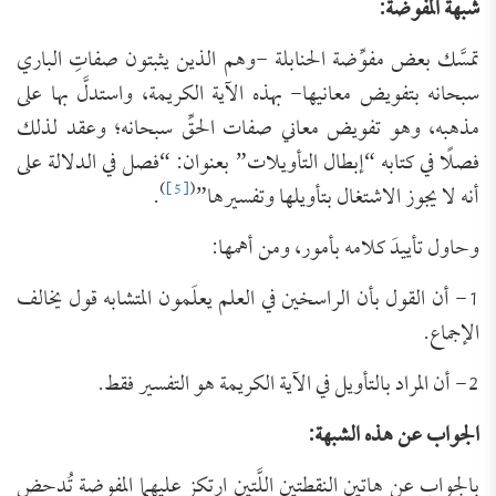
شبهة المفوضة:
تمسَّك بعض مفوِّضة الحنابلة -وهم الذين يثبتون صفاتِ الباري
سبحانه بتفويض معانيها- بهذه الآية الكريمة، واستدلَّ بها على
مذهبه، وهو تفويض معاني صفات الحقِّ سبحانه؛ وعقد لذلك
فصلًا في كتابه “إبطال التأويلات” بعنوان: “فصل في الدلالة على
)
[5]
(
أنه لا يجوز الاشتغال بتأويلها وتفسيرها”
.
وحاول تأييدَ كلامه بأمور، ومن أهمها:
1- أن القول بأن الراسخين في العلم يعلَمون المتشابه قول يخالف
الإجماع.
2- أن المراد بالتأويل في الآية الكريمة هو التفسير فقط.
الجواب عن هذه الشبهة:
بالجواب عن هاتين النقطتين اللَّتين ارتكز عليهما المفوضة تُدحض