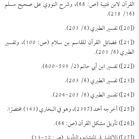
القرآن لابن قتيبة (ص: 66)، وشرح النووي على صحيح مسلم
(16/ 218).
([20]) تفسير الطبري (6/ 203).
([21]) فضائل القرآن للقاسم بن سلام (ص: 100)، وتفسير
الطبري (6/ 203).
([22]) تفسير ابن أبي حاتم (2/ 599-600).
([23]) تفسير الطبري (6/ 203).
([24]) تفسير الطبري (6/ 203-204).
([25]) أخرجه أحمد (2397)، وهو في البخاري (143) مختصرًا.
تَعرِيف بكِتَاب (مجموعة الرَّسائل العقديَّة
([26]) تأويل مشكل القرآن (ص: 66).
للعلامة الشَّيخ محمد عبد الظَّاهر أبو
للتحميل كملف PDF اضغط على الأيقونة المعلومات
([27]) الإكليل في المتشابه والتأويل (ص: 12-13).
الفنية للكتاب: عنوان الكتاب: مجموعة الرَّسائل