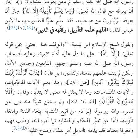
رسول الله صلى الله عليه وسلم لم يكن يعرف المتشابه؟! وإذا جاز
أن يعرفه مع قول الله تعالى: {وَما يَعْلَمُ تَأْوِيلَهُ إِلَّا اللَّهُ} جاز أن
يعرفه الرَّبَّانيون من صحابته، فقد علَّم عليًّا التفسير، ودعا لابن
)
[26]
(
)
[25]
(
عباس فقال:
«اللهم علّمه التأويل، وفقّهه في الدين»
“
.
ويقول شيخ الإسلام ابن تيمية: “والوقف هنا -يعني: على قوله
تعالى: {إِلَّا اللَّهُ}- على ما دل عليه أدلة كثيرة، وعليه أصحاب
رسول الله صلى الله عليه وسلم وجمهور التابعين وجماهير الأمة،
ولكن لم ينف علمهم بمعناه وتفسيره، بل قال: {كِتَابٌ أَنْزَلْنَاهُ إِلَيْكَ
مُبَارَكٌ لِيَدَّبَّرُوا آيَاتِهِ} [ص: 29]، وهذا يعم الآيات المحكمات،
والآيات المتشابهات، وما لا يعقل له معنى لا يتدبَّر، وقال: {أَفَلَا
يَتَدَبَّرُونَ الْقُرْآنَ} [النساء: 82]، ولم يستثن شيئًا منه نهى عن
تدبره. والله ورسوله إنما ذم من اتبع المتشابه ابتغاء الفتنة وابتغاء
تأويله، فأما من تدبَّر المحكم والمتشابه كما أمره الله، وطلب فهمه
)
[27]
(
ومعرفة معناه، فلم يذمه الله، بل أمر بذلك ومدح عليه”
.