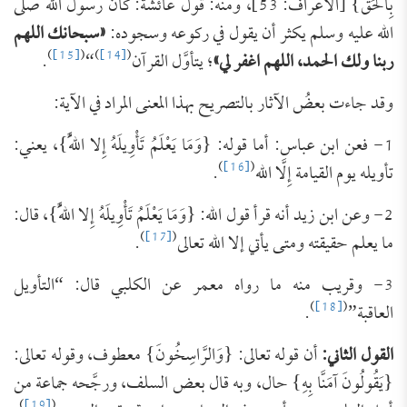
بِالْحَقِّ} [الأعراف: 53]، ومنه: قول عائشة: كان رسول الله صلى
الله عليه وسلم يكثر أن يقول في ركوعه وسجوده:
«سبحانك اللهم
)
[15]
(
)
[14]
(
ربنا ولك الحمد، اللهم اغفر لي»
؛ يتأوَّل القرآن
“
.
وقد جاءت بعضُ الآثار بالتصريح بهذا المعنى المراد في الآية:
1- فعن ابن عباس: أما قوله: {وَمَا يَعْلَمُ تَأْوِيلَهُ إِلا اللَّهُ}، يعني:
)
[16]
(
تأويله يوم القيامة إِلَّا الله
.
2- وعن ابن زيد أنه قرأ قول الله: {وَمَا يَعْلَمُ تَأْوِيلَهُ إِلا اللَّهُ}، قال:
)
[17]
(
ما يعلم حقيقته ومتى يأتي إلا الله تعالى
.
3- وقريب منه ما رواه معمر عن الكلبي قال: “التأويل
)
[18]
(
العاقبة”
.
القول الثاني:
أن قوله تعالى: {وَالرَّاسِخُونَ} معطوف، وقوله تعالى:
{يَقُولُونَ آمَنَّا بِهِ} حال، وبه قال بعض السلف، ورجَّحه جماعة من
)
[19]
(