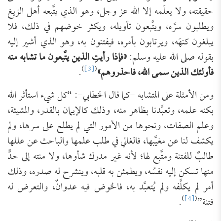
حقيقته، ولا يعلَمه إلا الله عز وجل، وهو الذي يتَّبعه أهل الزيغ
ويطلبون سرَّه، ويتَّبعون تأويله، ويكثر خوضهم في ذلك، فلا
يبلغون كنهَه، ويرتابون بأمره، فيفتنون به، وهو الذي أشير إليه
بقوله صلى الله عليه وسلم:
«فإذا رأيتِ الذين يتَّبعون ما تشابه منه
)
[3]
(
فأولئك الذين سمى الله، فاحذروهم»
.
ومن الأمثلة على المتشابه -كما قال الخطابي-: “كل شيء استأثر الله
بكنه علمه، وتعبَّدنا بظاهر منه، وذلك كالإيمان بالقدر، والمشيئة،
وعلم الصفات، ونحوها من الأمور التي لم يطلع على سرها، ولم
يكشف لنا عن مغيَّبها، فالغالي في طلب علمها والباحث عن عللها
طالبٌ للفتنة ومتَّبع لها؛ لأنه غير مدرك شأوها، ولا منته إلى حدٍّ
منها تسكن إليه نفسُه، ويطمئن به قلبه، وينشرح له صدره، وذلك
أمر لم يكلَّفه ولم يُتعبَّد به، فالخوض فيه عدوانٌ، والتعرض له
)
[4]
(
فتنة”
.