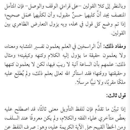
وبالنظر إلى كلا القولين -على قراءتي الوقف والوصل- فإن المتأمل
المنصف يجد أنَّ كليهما حسنٌ مقبول، وأن لكلَيهما محمَل صحيح؛
إذا تم وضع كل قول في محله، وبه يزول التعارض الظاهري بين
القولين.
ومفاد ذلك:
أنَّ الراسخين في العلم يعلمون تفسير المتشابه ومعناه،
ولا يعلمون حقيقة ما يؤول إليه الكلام وكنهه وكيفيته؛ ومثال
ذلك: علمهم بأن الساعة آتية لا ريبَ فيها، لكن لا يعلمون كنهها
وحقيقتها ووقتها؛ فقد استأثر الله تعالى بعلم ذلك، ولم يُطلِع عليه
ملكًا مقربًا، ولا نبيًّا مرسلًا.
قول ثالث:
إذا تبيَّن ما تقدَّم فإن للفظ التأويل معنى ثالثًا، قد اصطلح عليه
بعضُ متأخري علماء الفقه والكلام، ولم يكن معروفًا عند السلف،
ومن الخطأ القبيح حمل الآية الكريمة عليه، وهو: صرف اللفظ عن