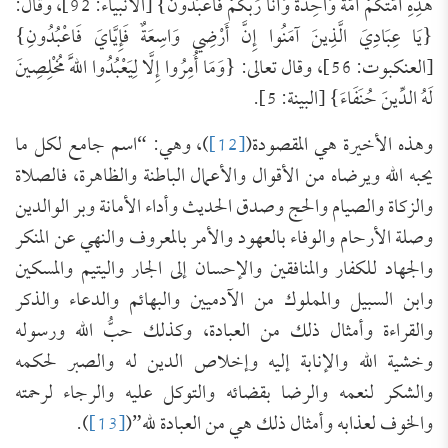
هَذِهِ أُمَّتُكُمْ أُمَّةً وَاحِدَةً وَأَنَا رَبُّكُمْ فَاعْبُدُون} [الأنبياء: 92]، وقال:
{يَا عِبَادِيَ الَّذِينَ آمَنُوا إِنَّ أَرْضِي وَاسِعَةٌ فَإِيَّايَ فَاعْبُدُونِ}
[العنكبوت: 56]، وقال تعالى: {وَمَا أُمِرُوا إِلَّا لِيَعْبُدُوا اللَّهَ مُخْلِصِينَ
لَهُ الدِّينَ حُنَفَاءَ} [البينة: 5].
وهذه الأخيرة هي المقصودة(
[12]
)، وهي: “اسم جامع لكل ما
يحبه الله ويرضاه من الأقوال والأعمال الباطنة والظاهرة، فالصلاة
والزكاة والصيام والحج وصدق الحديث وأداء الأمانة وبر الوالدين
وصلة الأرحام والوفاء بالعهود والأمر بالمعروف والنهي عن المنكر
والجهاد للكفار والمنافقين والإحسان إلى الجار واليتيم والمسكين
وابن السبيل والمملوك من الآدميين والبهائم والدعاء والذكر
والقراءة وأمثال ذلك من العبادة، وكذلك حبُّ الله ورسوله
وخشية الله والإنابة إليه وإخلاص الدين له والصبر لحكمه
والشكر لنعمه والرضا بقضائه والتوكل عليه والرجاء لرحمته
والخوف لعذابه وأمثال ذلك هي من العبادة لله”(
[13]
).