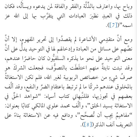
وباح بها، واعترف بالذِّلَّة والفقر والفاقة لمن يدعوه ويسألُه، فكان
ذلك في العبدِ نظيرَ العبادات التي يتقرَّب بها إلى الله عز
اسمه”(
[7]
).
ومع أنَّ متقدِمي الأشاعرة لم يقصدُوا إلى تحرير المفهوم، إلا أنَّ
نصَّهم على مسائل من العبادة وإدخالهم لها في التوحيد يدلُّ على أنَّ
معنى التوحيد على نحو ما يذكره السلفيُّون كان حاضرًا عندهم،
وقد نبتت نابتةٌ منهم اختلَطَت بالتصوُّف، فجعلت الشركَ هو
صرفُ شيءٍ من خصائص الربوبية لغير الله، فلم تكن الاستغاثةُ
بالمخلوق عندهم شركًا ما لم ترتبط باعتقادِ الضرِّ والنفع، وقد ألَّف
بعضهم في تجوزيها، فللنَّبهاني كتاب أسماه: “شواهد الحقِّ في
الاستغاثة بسيد الخلق”، وألَّف محمد علوي المالكي كتابًا بعنوان:
“مفاهيمُ يجِب أن تُصحَّح”، ودافع فيه عن الاستغاثة بناءً على
التعريف آنف الذكر(
[8]
).