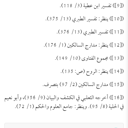
([9]) تفسير ابن عطية (3/ 118).
([10]) ينظر: تفسير الطبري (13/ 375).
([11]) تفسير الطبري (13/ 376).
([12]) ينظر: مدارج السالكين (1/ 176).
([13]) مجموع الفتاوى (10/ 149).
([14]) ينظر: الروح (ص: 135).
تَعرِيف بكِتَاب (مجموعة الرَّسائل العقديَّة
([15]) مدارج السالكين (2/ 97) بتصرف.
للعلامة الشَّيخ محمد عبد الظَّاهر أبو
للتحميل كملف PDF اضغط على الأيقونة المعلومات
الفنية للكتاب: عنوان الكتاب: مجموعة الرَّسائل
([16]) أخرجه الثعلبي في الكشف والبيان (9/ 356)، وأبو نعيم
السَّمح)
العقديَّة للعلامة الشَّيخ محمد عبد الظَّاهر أبو السَّمح.
في الحلية (8/ 95). وينظر: جامع العلوم والحكم (1/ 72).
اسم المؤلف: أ. د. عبد الله بن عمر الدميجي، أستاذ
العقيدة بكلية الدعوة وأصول الدين بجامعة أم القرى.
الحالة السلفية عند أوائل الصوفية
رقم الطبعة وتاريخها: الطبعة الأولى في دار الهدي
النبوي بمصر ودار الفضيلة بالرياض، عام 1436هـ/
للتحميل كملف PDF اضغط على الأيقونة مقدمة: