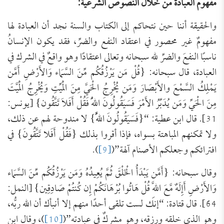
مفهوم العبادة من خلال النصوص الشرعية:
والحقيقة أننا حين نتحاكم إلى الكتاب والسنة نجد أن العبادة لها
مفهومٌ غير محصور في اعتقاد النفع والضرِّ، فقد يكون الإنسانُ
ناسبًا النفعَ والضرِّ لله سبحانه وتعالى اعتقادًا وهو واقعٌ في الشرك في
العبادة، قال سبحانه: {قُلْ مَن يَرْزُقُكُم مِّنَ السَّمَاء وَالأَرْضِ أَمَّن
يَمْلِكُ السَّمْعَ والأَبْصَارَ وَمَن يُخْرِجُ الْحَيَّ مِنَ الْمَيِّتِ وَيُخْرِجُ الْمَيَّتَ
مِنَ الْحَيِّ وَمَن يُدَبِّرُ الأَمْرَ فَسَيَقُولُونَ اللّهُ فَقُلْ أَفَلاَ تَتَّقُون} [يونس:
31]. قال ابن عطية: “{فَسَيَقُولُونَ اللَّهُ} لا مندوحة لهم عن ذلك،
ولا تمكنهم المباهتة بسواه، فإذا أقروا بذلك {فَقُلْ أَفَلا تَتَّقُونَ} في
افترائكم وجعلكم الأصنام آلهة”(
[9]
).
وقال سبحانه: {أَمَّن يَبْدَأُ الْخَلْقَ ثُمَّ يُعِيدُهُ وَمَن يَرْزُقُكُم مِّنَ السَّمَاء
وَالأَرْضِ أَإِلَهٌ مَّعَ اللَّهِ قُلْ هَاتُوا بُرْهَانَكُمْ إِن كُنتُمْ صَادِقِين} [النمل:
64]. قال قتادة: “إنك لست تلقى أحدًا منهم إلا أنبأك أن الله ربُّه،
وهو الذي خلقه ورزقه، وهو مشركٌ في عبادته”(
[10]
)، وقال ابن