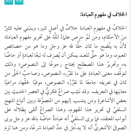
A
A
الخلاف في مفهوم العبادة:
الخلافُ في مفهومِ العبادة خلافٌ في أصلٍ كبير، وينبَني عليه كثيرٌ
منَ الأحكام، ومن ثَمَّ حرِص علماءُ الملَّة على تحرير مفهوم العبادة؛
لأنَّ به يتَّضح ما كان حقًّا لله عز وجل وما هو من خصائص
المعبود، وما هو حقٌّ للعبد يمكن أن يُصرَف له تبعًا لعبادةٍ أو خاصًّا
به، وتحريرُ هذا المصطلح يحتاج رجوعًا إلى النصوصِ؛ وذلك
لتوقُّف معنى العبادةِ على ما تقرِّره النصوص، وصاحبُ الحقِّ من
كان في تعريفه جامعًا لما تقرِّرُه النصوص، موفيًا لحقِّها، مراعيًا
معانِيَها في التعريف. وقد نَشِب صراعٌ فكريٌّ في العصر الحديثِ بين
بعضِ الأشاعرةِ ومَن ينتسب إليهم من المتصوِّفة وبين أتباع المنهج
السلفيِّ في تحرير هذا المفهوم، وهذا الصراعُ ألقى بِظلاله على
أبواب المعتقد، فما يرى السلفيُّ أنه عبادةٌ خاصَّة بالله عز وجل يرى
الصوفيّ الأشعريُّ أنه لا يدخُل في حدِّ العبادة شرعًا، ومن هنا لزِمَ