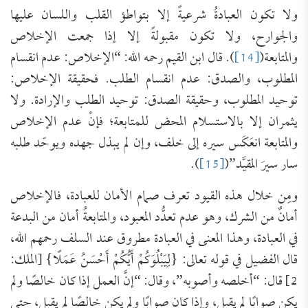
ولا تكون العبادةُ شرعيةً إلا بتواطؤ القلب واللسان عليها
والجوارح، ولا تكون مقبولةً إلا إذا جمعت الإخلاص
والمتابعة(
[14]
). قال ابن القيم رحمه الله: “الإخلاص: عدم انقسام
المطلوب، والصدق: عدم انقسام الطلب. فحقيقة الإخلاص:
توحيد المطلوب، وحقيقة الصدق: توحيد الطلب والإرادة. ولا
يثمران إلا بالاستسلام المحض للمتابعة؛ فإنْ عدم الإخلاص
والمتابعة انعَكَس سيره إلى خلف، وإن لم يبذل جهده ويوحّد طلبه
سار سيرَ المقيَّد”(
[15]
).
ومِن خلال هذه القيود تعرف صمام الأمان للعبادة، فالإخلاص
أمانٌ من الشرك، وهو عدم تعدُّد المعبود، والمتابعةُ أمان من البدعة
في العبادة، وهذا المعنى في العبادة مطروق عند السلف رحمهم الله،
قال الفضيل في قوله تعالى: {لِيَبْلُوَكُمْ أَيُّكُمْ أَحْسَنُ عَمَلًا} [الملك:
2] قال: “أخلصه وأصوبه”، وقال: “إنَّ العمل إذا كان خالصًا ولم
يكن صوابًا لم يقبل، وإذا كان صوابًا ولم يكن خالصًا لم يقبل، حتى