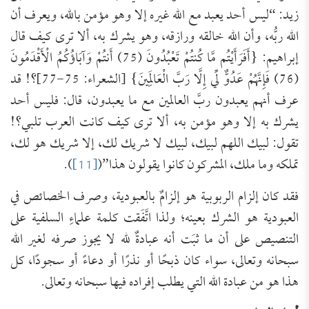
زيد: “ليس أحد يعبد مع الله غيره إلا وهو مؤمن بالله، ويعرف أن
الله ربُّه، وأن الله خالقه ورازقه، وهو يشرك به، ألا ترى كيف قال
إبراهيم: {أَفَرَأَيْتُم مَّا كُنتُمْ تَعْبُدُونَ (75) أَنتُمْ وَآبَاؤُكُمُ الْأَقْدَمُونَ
(76) فَإِنَّهُمْ عَدُوٌّ لِّي إِلَّا رَبَّ الْعَالَمِينَ} [الشعراء: 75-77]؟! قد
عرف أنهم يعبدون ربَّ العالمين مع ما يعبدون، قال: فليس أحد
يشرك به إلا وهو مؤمن به، ألا ترى كيف كانت العرب تلبي؟!
تقول: لبيك اللهم لبيك، لبيك لا شريك لك، إلا شريك هو لك،
تملكه وما ملك، المشركون كانوا يقولون هذا”(
[11]
).
فقد كان إلزام الربوبية هو إلزامٌ بالعبودية، وصرف الخصائص في
العبودية هو الشرك بعينه؛ ولذا اتَّفَقت كلمة علماءِ السلفية على
التنصيص على أن ما ثبَت أنه عبادةٌ لله لا يجوز صرفه لغير الله
سبحانه وتعالى، سواء كان ذبحًا أو نذرًا أو دعاءً أو سجودًا، كل
هذا هو من عبادة الله التي يطلب إفراده فيها سبحانه وتعالى.