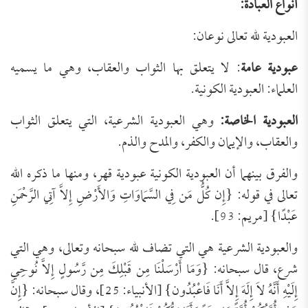
أنواع العبادة:
العبودية لله تعالى نوعان:
عبودية عامة
: لا يتعلق بها الثواب والعقاب، وهي ما يسميه
العلماء: العبودية الكونية.
العبودية الخاصة:
وهي العبودية الشرعية، التي يتعلق الثواب
والعقاب، والإيمان والكفر، والمدح والذم.
والفرق بينهما أن العبودية الكونية عبودية قهر، ومنها ما ذكره الله
تعالى في قوله: {إِن كُلُّ مَن فِي السَّمَاوَاتِ وَالأَرْضِ إِلاَّ آتِي الرَّحْمَنِ
عَبْدًا} [مريم: 93].
والعبودية الشرعية هي التي تضاف لله سبحانه وتعالى، وهي التي
شرع، قال سبحانه: {وَمَا أَرْسَلْنَا مِن قَبْلِكَ مِن رَّسُولٍ إِلاَّ نُوحِي
إِلَيْهِ أَنَّهُ لاَ إِلَهَ إِلاَّ أَنَا فَاعْبُدُون} [الأنبياء: 25]، وقال سبحانه: {إِنَّ