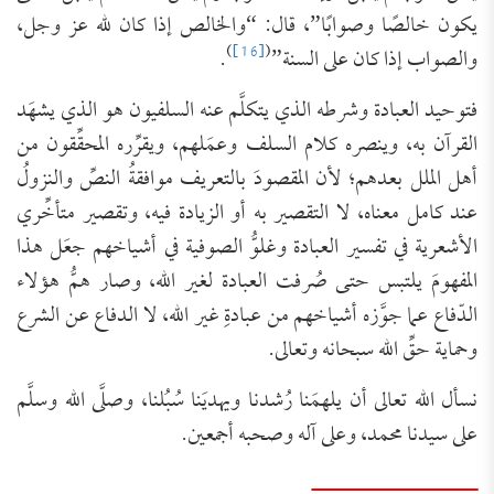
يكون خالصًا وصوابًا”، قال: “والخالص إذا كان لله عز وجل،
)
[16]
(
والصواب إذا كان على السنة”
.
فتوحيد العبادة وشرطه الذي يتكلَّم عنه السلفيون هو الذي يشهَد
القرآن به، وينصره كلام السلف وعمَلهم، ويقرِّره المحقِّقون من
أهل الملل بعدهم؛ لأن المقصودَ بالتعريف موافقةُ النصِّ والنزولُ
عند كامل معناه، لا التقصير به أو الزيادة فيه، وتقصير متأخِّري
الأشعرية في تفسير العبادة وغلوُّ الصوفية في أشياخهم جعَل هذا
المفهومَ يلتبس حتى صُرفت العبادة لغير الله، وصار همُّ هؤلاء
الدّفاع عما جوَّزه أشياخهم من عبادةِ غير الله، لا الدفاع عن الشرع
وحماية حقِّ الله سبحانه وتعالى.
نسأل الله تعالى أن يلهمَنا رُشدنا ويهديَنا سُبُلنا، وصلَّى الله وسلَّم
على سيدنا محمد، وعلى آله وصحبه أجمعين.
ـــــــــــــــــــــــــ