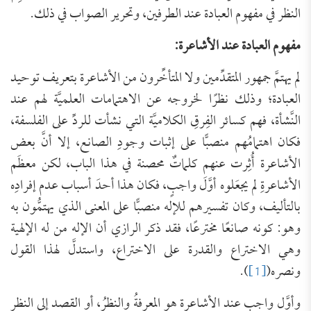
النظر في مفهوم العبادة عند الطرفين، وتحرير الصواب في ذلك.
مفهوم العبادة عند الأشاعرة:
لم يهتمَّ جمهور المتقدِّمين ولا المتأخِّرون من الأشاعرة بتعريف توحيد
العبادة؛ وذلك نظرًا لخروجه عن الاهتمامات العلميَّة لهم عند
النَّشأة، فهم كسائر الفِرقِ الكلاميَّة التي نشأت للردِّ على الفلسفة،
فكان اهتمامُهم منصبًّا على إثبات وجودِ الصانع، إلا أنَّ بعض
الأشاعرة أُثِرت عنهم كلماتٌ محصنة في هذا الباب، لكن معظَم
الأشاعرةِ لم يجعَلوه أوَّلَ واجبٍ، فكان هذا أحدَ أسباب عدم إفرادِه
بالتأليف، وكان تفسيرهم للإله منصبًّا على المعنى الذي يهتمُّون به
وهو: كونه صانعًا مخترعًا، فقد ذكر الرازي أن الإله من له الإلهية
وهي الاختراع والقدرة على الاختراع، واستدلَّ لهذا القول
ونصره(
[1]
).
وأوَّل واجب عند الأشاعرة هو المعرفةُ والنظرُ، أو القصد إلى النظر