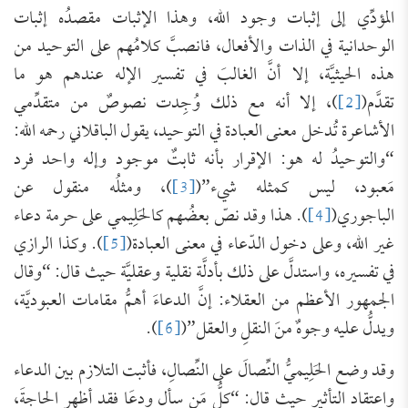
المؤدِّي إلى إثبات وجود الله، وهذا الإثبات مقصدُه إثبات
الوحدانية في الذات والأفعال، فانصبَّ كلامُهم على التوحيد من
هذه الحيثيَّة، إلا أنَّ الغالبَ في تفسير الإله عندهم هو ما
تقدَّم(
[2]
)، إلا أنه مع ذلك وُجِدت نصوصٌ من متقدِّمي
الأشاعرة تُدخل معنى العبادة في التوحيد، يقول الباقلاني رحمه الله:
“والتوحيدُ له هو: الإقرار بأنه ثابتٌ موجود وإله واحد فرد
مَعبود، ليس كمثله شيء”(
[3]
)، ومثلُه منقول عن
الباجوري(
[4]
). هذا وقد نصّ بعضُهم كالحَلِيمي على حرمة دعاء
غير الله، وعلى دخول الدّعاء في معنى العبادة(
[5]
). وكذا الرازي
في تفسيره، واستدلَّ على ذلك بأدلَّة نقلية وعقليَّة حيث قال: “وقال
الجمهور الأعظم من العقلاء: إنَّ الدعاءَ أهمُّ مقامات العبوديَّة،
ويدلُّ عليه وجوهٌ منَ النقلِ والعقل”(
[6]
).
وقد وضع الحَلِيميُّ النِّصالَ على النِّصالِ، فأثبت التلازم بين الدعاء
واعتقاد التأثير حيث قال: “كلُّ مَن سأل ودعَا فقد أظهر الحاجةَ،