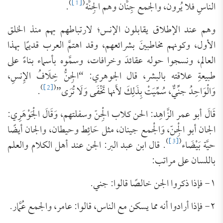
)
[1]
(
الناسِ فلا يُرون، والجمع جِنَّان وهم الجِنَّة
.
وهم عند الإطلاق يقابلون الإنس؛ لارتباطهم بهم منذ الخلق
الأول، وكونهم مخاطبينَ بشرائعهم، وقد اهتمَّ العرب قديمًا بهذا
العالم، ونسجوا حوله عقائدَ وخرافات، وسمَّوه بأسماء بناءً على
طبيعةِ علاقته بالبشر، قال الجوهري: “‌الجِنُّ ‌خِلَافُ ‌الإِنسِ،
)
[2]
(
وَالْوَاحِدُ جنِّيٌّ، سُمِّيَتْ بِذَلِكَ لأَنها تَخْفَى وَلَا تُرَى”
.
قَالَ أبو عمر الزَّاهِد: الحن كلاب الْجِنّ وسفلتهم، وَقَالَ الْجَوْهَرِي:
الجان أبو الْجِنّ، وَالْجمع جينان، مثل حَائِط وحيطان، والجان أيضًا
)
[3]
(
حيَّة بَيْضَاء
. قال ابن عبد البر: الجن عند أهل الكلام والعلم
باللسان على مراتب:
١- فإذا ذكروا الجن خالصًا قالوا: جني.
٢- فإذا أرادوا أنه مما يسكن مع الناس، قالوا: عامر، والجمع عُمَّار.