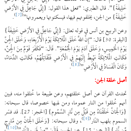
خَلِيفَةً}”. قال الطبري: “فعلى هذا القول: {إِنِّي جَاعِلٌ فِي الأَرْضِ
)
[7]
(
خَلِيفَةً} من الجن، يخلفونهم فيها، فيسكنونها ويعمرونها”
.
وعن الربيع بن أنس في قوله تعالى: {إِنِّي جَاعِلٌ فِي الأَرْضِ خَلِيفَةً}
[البقرة: 30] قال: “‌إِنَّ ‌اللَّهَ ‌خَلَقَ ‌الْمَلَائِكَةَ ‌يَوْمَ ‌الْأَرْبِعَاءِ، وَخَلَقَ الْجِنَّ
يَوْمَ الْخَمِيسِ، وَخَلَقَ آدَمَ يَوْمَ الْجُمُعَةِ”. قَالَ: “فَكَفَرَ قَوْمٌ مِنَ الْجِنِّ،
فَكَانَتِ الْمَلَائِكَةُ تَهْبِطُ إِلَيْهِمْ فِي الْأَرْضِ فَتُقَاتِلُهُمْ، فَكَانَتِ الدِّمَاءُ،
)
[8]
(
وَكَانَ الْفَسَادُ فِي الْأَرْضِ”
.
أصل خلقة الجن:
تحدث القرآن عن أصل خلقتهم، وعن طبيعة ما خُلقوا منه، فبين
أنهم خُلقوا من النار عموما، ومن لهبها خصوصا، قال سبحانه:
{وَالْجَانَّ خَلَقْنَاهُ مِن قَبْلُ مِن نَّارِ السَّمُوم} [الحجر: 27]. قد فسّر
)
[9]
(
السموم بلهب النّار
، وقال سبحانه: {وَخَلَقَ الْجَانَّ مِن مَّارِجٍ
)
[10]
(
مِّن نَّار} [الرحمن: 15]. عن الحسن قَالَ: “مِنْ لَهَبِ النَّارِ”
،