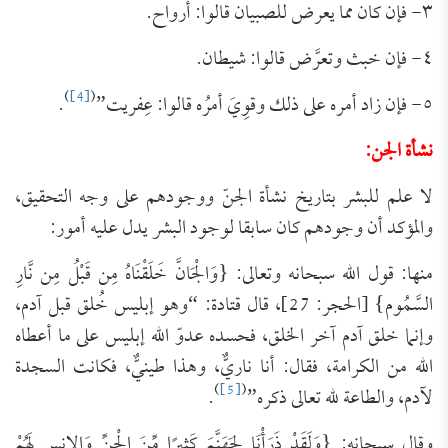
٣- فإن كان مما يعرض للصبيان قالوا: أرواح.
٤- فإن خبث وتعرَّض قالوا: شيطان.
)
[4]
(
٥- فإن زاد أمره على ذلك وقوِيَ أمرُه قالوا: عِفريت”
.
نشأة الجن:
لا علم للبشر بتاريخ نشأة الجنّ ووجودهم على وجه التحقيق،
والمؤكد أن وجودهم كان سابقا لوجود البشر يدل عليه أمور:
منها: قول الله سبحانه وتعالى: {وَالْجَانَّ خَلَقْنَاهُ مِن قَبْلُ مِن نَّارِ
السَّمُوم} [الحجر: 27]، قال قتادة: “وهو إبليس خُلق قبل آدم،
وإنما خلق آدم آخر الخلق، فحسده عدوّ الله إبليس على ما أعطاه
الله من الكرامة، فقال: أنا ناريٌّ، وهذا طينيٌّ، فكانت السجدة
)
[5]
(
لآدم، والطاعة لله تعالى ذكره”
.
وقال سبحانه: {وَلَقَدْ ذَرَأْنَا لِجَهَنَّمَ كَثِيرًا مِّنَ الْجِنِّ وَالإِنسِ لَهُمْ