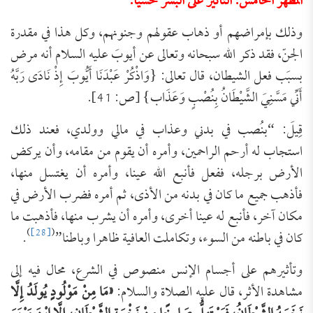
المظهر الخامس: التأثير على البشر حسيًّا:
وذلك بإمراضهم أو ذهاب عقولهم وجنونهم، وكل هذا في مقدرة
الجنّ، فقد ذكر الله سبحانه وتعالى عن أيوبَ عليه السلام أنه مرض
بسبَب فعل الشيطان، قال تعالى: {وَاذْكُرْ عَبْدَنَا أَيُّوبَ إِذْ نَادَى رَبَّهُ
أَنِّي مَسَّنِيَ الشَّيْطَانُ بِنُصْبٍ وَعَذَاب} [ص: 41].
قِيلَ: “بنُصب في بدني وعذاب في مالي وولدي، فعند ذلك
استجاب له أرحم الراحمين، وأمره أن يقوم من مقامه، وأن يركض
الأرض برجله، ففعل فأنبع الله عينا، وأمره أن يغتسل منها،
فأذهب جميع ما كان في بدنه من الأذى، ثم أمره فضرب الأرض في
مكان آخر، فأنبع له عينا أخرى، وأمره أن يشرب منها، فأذهبت ما
)
[28]
(
كان في باطنه من السوء، وتكاملت العافية ظاهرا وباطنا”
.
وتأثيرهم على أجسام الإنس منصوص في الشرع، محال فيه إلى
مشاهدة الأثر، قال عليه الصلاة والسلام:
«
‌م
َا
‌م
ِنْ
‌م
َوْلُودٍ
‌ي
ُولَدُ
‌إ
ِلَّا