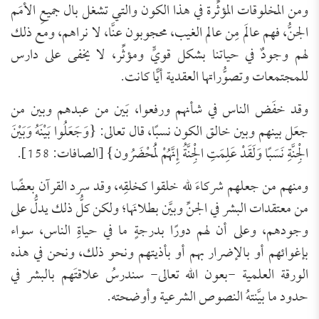
ومن المخلوقات المؤثِّرة في هذا الكون والتي تشغل بال جميعِ الأمَم
الجنُّ، فهم عالَم مِن عالم الغيب، محجوبون عنَّا، لا نراهم، ومع ذلك
لهم وجودٌ في حياتنا بشكل قويٍّ ومؤثِّر، لا يخفى على دارس
للمجتمعات وتصوُّراتها العقدية أيًّا كانت.
وقد خفَض الناس في شأنهم ورفعوا، بَين من عبدهم وبين من
جعَل بينهم وبين خالق الكون نسبًا، قال تعالى: {وَجَعَلُوا بَيْنَهُ وَبَيْنَ
الْجِنَّةِ نَسَبًا وَلَقَدْ عَلِمَتِ الْجِنَّةُ إِنَّهُمْ لَمُحْضَرُون} [الصافات: 158].
ومنهم من جعلهم شركاءَ لله خلقوا كخلقِه، وقد سرد القرآن بعضًا
من معتقدات البشر في الجنِّ وبيَّن بطلانَها؛ ولكن كلُّ ذلك يدلُّ على
وجودهم، وعلى أن لهم دورًا بدرجةٍ ما في حياةِ الناس، سواء
بإغوائهم أو بالإضرار بهم أو بأذيتهم ونحو ذلك، ونحن في هذه
الورقة العلمية -بعون الله تعالى- سندرسُ علاقتَهم بالبشر في
حدود ما بيَّنتهُ النصوص الشرعية وأوضحته.