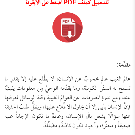
للتحميل كملف PDF اضغط على الأيقونة
مقدَّمة:
عالم الغيب عالم محجوبٌ عن الإنسان، لا يطَّلع عليه إلا بقدرِ ما
تسمح به السنَن الكونيَّة، وما يقدِّمه الوحيُ مِن معلومات يقينيَّة
عنه، ومع ندرةِ المعلومات عن العوالم الغيبية وقلة الوسائل لمعرفتها
فإنَّ الإنسان يأبى إلا أن يحاول الاطِّلاع عليها، ويظلُّ طلبُ الحقيقة
عنها سؤالًا يشغل بالَ الإنسان، وعادةً ما تكون الإجابةُ عليه
ضعيفةً ومتعثِّرة، وأحيانا تكون كاذبةً ومضَلِّلةً.