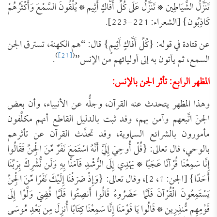
تَنَزَّلُ الشَّيَاطِين * تَنَزَّلُ عَلَى كُلِّ أَفَّاكٍ أَثِيم * يُلْقُونَ السَّمْعَ وَأَكْثَرُهُمْ
كَاذِبُون} [الشعراء: 221-223].
عن قتادة في قوله: {كُلِّ أَفَّاكٍ أَثِيمٍ} قال: “هم الكهنة، تسترق الجن
)
[21]
(
السمع، ثم يأتون به إلى أوليائهم من الإنس”
.
المظهر الرابع: تأثر الجن بالإنس:
وهذا المظهر يتحدث عنه القرآن، وجلُّه عن الأنبياء، وأن بعض
الجنّ اتَّبعهم وآمن بهم، وقد ثبت بالدليل القاطع أنهم مكلَّفون
مأمورون بالشرائع السماوية، وقد تحدَّث القرآن عن تأثرهم
بالوحي، قال تعالى: {قُلْ أُوحِيَ إِلَيَّ أَنَّهُ اسْتَمَعَ نَفَرٌ مِّنَ الْجِنِّ فَقَالُوا
إِنَّا سَمِعْنَا قُرْآنًا عَجَبًا * يَهْدِي إِلَى الرُّشْدِ فَآمَنَّا بِهِ وَلَن نُّشْرِكَ بِرَبِّنَا
أَحَدًا} [الجن: 1، 2]، وقال تعالى: {وَإِذْ صَرَفْنَا إِلَيْكَ نَفَرًا مِّنَ الْجِنِّ
يَسْتَمِعُونَ الْقُرْآنَ فَلَمَّا حَضَرُوهُ قَالُوا أَنصِتُوا فَلَمَّا قُضِيَ وَلَّوْا إِلَى
قَوْمِهِم مُّنذِرِين * قَالُوا يَا قَوْمَنَا إِنَّا سَمِعْنَا كِتَابًا أُنزِلَ مِن بَعْدِ مُوسَى