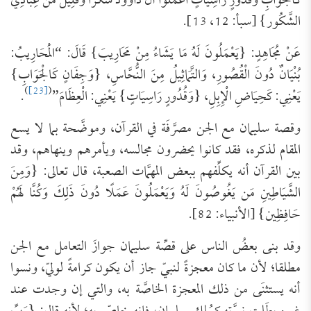
كَالْجَوَابِ وَقُدُورٍ رَّاسِيَاتٍ اعْمَلُوا آلَ دَاوُودَ شُكْرًا وَقَلِيلٌ مِّنْ عِبَادِيَ
الشَّكُور} [سبأ: 12، 13].
عَنْ مُجَاهِدٍ: {‌يَعْمَلُونَ ‌لَهُ ‌مَا ‌يَشَاءُ ‌مِنْ ‌مَحَارِيبَ} قَالَ: “الْمَحَارِيبُ:
بُنْيَانٌ دُونَ الْقُصُورِ، وَالتَّمَاثِيلُ مِنَ النُّحَّاسِ، {وَجِفَانٍ كَالْجَوَابِ}
)
[23]
(
يَعْنِي: كَحِيَاضِ الْإِبِلِ، {وَقُدُورٍ رَاسِيَاتٍ} يَعْنِي: الْعِظَامَ”
.
وقصة سليمان مع الجن مصرَّفَة في القرآن، وموضَّحة بما لا يسع
المقام لذكره، فقد كانوا يحضرون مجالسه، ويأمرهم وينهاهم، وقد
بين القرآن أنه يكلِّفهم ببعض المهمَّات الصعبة، قال تعالى: {وَمِنَ
الشَّيَاطِينِ مَن يَغُوصُونَ لَهُ وَيَعْمَلُونَ عَمَلًا دُونَ ذَلِكَ وَكُنَّا لَهُمْ
حَافِظِين} [الأنبياء: 82].
وقد بنى بعضُ الناس على قصِّة سليمان جوازَ التعامل مع الجن
مطلقا؛ لأن ما كان معجزةً لنبيّ جاز أن يكون كرامةً لوليّ، ونسوا
أنه يستثنَى من ذلك المعجزة الخاصَّة به، والتي إن وجدت عند