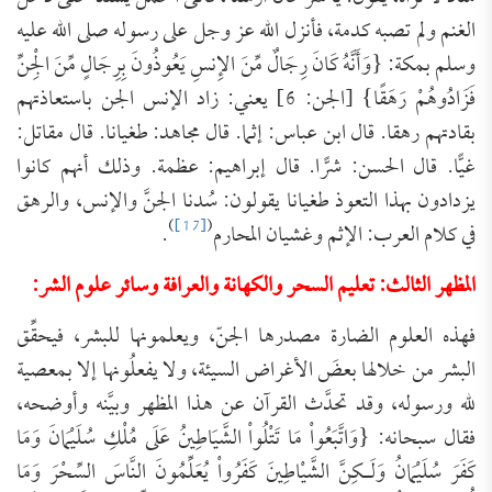
الغنم ولم تصبه كدمة، فأنزل الله عز وجل على رسوله صلى الله عليه
وسلم بمكة: {وَأَنَّهُ كَانَ رِجَالٌ مِّنَ الإِنسِ يَعُوذُونَ بِرِجَالٍ مِّنَ الْجِنِّ
فَزَادُوهُمْ رَهَقًا} [الجن: 6] يعني: زاد الإنس الجن باستعاذتهم
بقادتهم رهقا. قال ابن عباس: إثما. قال مجاهد: طغيانا. قال مقاتل:
غيًّا. قال الحسن: شرًّا. قال إبراهيم: عظمة. وذلك أنهم كانوا
يزدادون بهذا التعوذ طغيانا يقولون: سُدنا الجنَّ والإنس، والرهق
)
[17]
(
في كلام العرب: الإثم وغشيان المحارم
.
المظهر الثالث: تعليم السحر والكهانة والعرافة وسائر علوم الشر:
فهذه العلوم الضارة مصدرها الجنّ، ويعلمونها للبشر، فيحقِّق
البشر من خلالها بعضَ الأغراض السيئة، ولا يفعلُونها إلا بمعصية
لله ورسوله، وقد تحدَّث القرآن عن هذا المظهر وبيَّنه وأوضحه،
فقال سبحانه: {وَاتَّبَعُواْ مَا تَتْلُواْ الشَّيَاطِينُ عَلَى مُلْكِ سُلَيْمَانَ وَمَا
كَفَرَ سُلَيْمَانُ وَلَـكِنَّ الشَّيْاطِينَ كَفَرُواْ يُعَلِّمُونَ النَّاسَ السِّحْرَ وَمَا