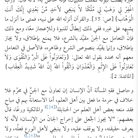
غيره بطَلت نبوَّته كمُلك سليمان، فإنه خاصّ به؛ لأنه قال: {رَبِّ
اغْفِرْ لِي وَهَبْ لِي مُلْكًا لاَّ يَنبَغِي لأَحَدٍ مِّنْ بَعْدِي إِنَّكَ أَنتَ
الْوَهَّاب} [ص: 35]. والقرآن أنزله الله على نبيه، فمتى ما أنزل ما
يشبِهه على غيره ففي ذلك إبطالٌ للنبوة وللإعجاز معًا، ومع ذلك
فإنَّ التعامل مع الجنّ مقيَّد بالشرع، فلا يمنع بإطلاق، ولا يجاز
بإطلاق، وإنما يقيَّد بنصوص الشرع وظاهره، فالأصل في التعامل
معهم أنه محدد بقول الله تعالى: {وَتَعَاوَنُواْ عَلَى الْبرِّ وَالتَّقْوَى وَلاَ
تَعَاوَنُواْ عَلَى الإِثْمِ وَالْعُدْوَانِ وَاتَّقُواْ اللّهَ إِنَّ اللّهَ شَدِيدُ الْعِقَاب}
[المائدة: 2].
وحاصل فقهِ المسألة أنَّ الإنسان إن تعاونَ مع الجنِّ في محرَّم فلا
خلاف في حرمة ما فعل بين أهل العلم، أما الاستعانةُ بهم في مباحٍ
)
[24]
(
فقد منعه بعض أهل العلم من الحنابلة
والمالكية ورعًا، قال
بعضهم: “لا يجوز الجُعل على إخراج الجانّ من الإِنسان؛ لأنَّه لا
يعرف حقيقته، ولا يوقف عليه، ولا ينبغِي لأهل الورع فعلُه، ولا
)
[25]
(