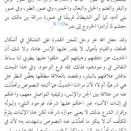
والبقر والغنم والخيل والبغال والحمير، وفي صور الطير، وفي صور
بني آدم، كما أتى الشيطانُ قريشًا في صورة سراقة بن مالك بن
)
[13]
(
جعشم لما أرادوا الخروج إلى بدر”
.
وقد جعل الله عز وجل للجن القدرة على التشكل في أشكال
مختلفة، والقيام بأعمال لا يقدر عليها الإنس عادة، ولا شك أن
الحديث عن خلقتهم وهيئتهم التي خلقوا عليها يطوي لنا بساط
النقاش في وجودهم، فذلك كله فرع الوجود. وفي هذا المبحث
نناقش علاقتهم بالبشر، ونقصد بالعلاقة مطلقَها بغضِّ النظر هل
هي شرعيَّة أم لا؛ لأن مرادَنا الحديثُ عما أثبتته النصوص وتحدَّثت
عنه من علاقة بين الجن والإنس، وكيفية التواصل معهم، والحكم
في إثبات الأشياء غير الحكم عليها شرعًا، فوجود الشيء وثبوتُه
وإقرار الشرع بذلك لا يعني جوازَه شرعًا، لكن هذا الإثبات يلزمُ
المكلَّف أن لا ينكر ما تحدَّثت عنه النصوص وشهدت به؛ لأن في
إنكاره له تجنٍّيا على الشرع وتكذيبًا لله ورسوله صلى الله عليه وسلم.