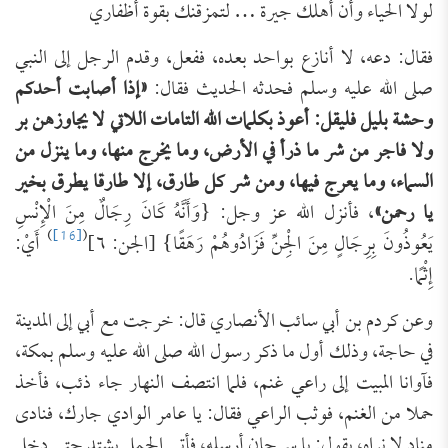
لولا الحياء وأن أهلك جيرة … لتمزقنك بقوة أظفاري
فقال: دعه، لا أنازع بواحد بعده، ففعل، وقدم الرجل إلى النبي
صلى الله عليه وسلم فحدثه الحديث فقال:
«إذا أصابت أحدكم
وحشة بليل فليقل: أعوذ بكلمات الله التامات اللاتي لا يجاوزهن بر
ولا فاجر من شر ما ذرأ في الأرض، وما يخرج منها، وما ينزل من
السماء، وما يعرج فيها، ومن شر كل طارق، إلا طارقا يطرق بخير
يا رحمن»
، فأنزل الله عز وجل: {وَأَنَّهُ كَانَ رِجَالٌ مِنَ الْإِنْسِ
)
[16]
(
يَعُوذُونَ بِرِجَالٍ مِنَ الْجِنِّ فَزَادُوهُمْ رَهَقًا} [الجن: ٦]
أَيْ:
إِثْمًا.
وعن كردم بن أبي سائب الأنصاري قال: خرجت مع أبي إلى المدينة
في حاجة، وذلك أول ما ذكر رسول الله صلى الله عليه وسلم بمكة،
فآوانا المبيت إلى راعي غنم، فلما انتصف النهار جاء ذئب، فأخذ
حملا من الغنم، فوثب الراعي فقال: يا عامر الوادي جارك، فنادى
مناد لا نراه، يقول: يا سرحان أرسله، فأتى الحمل يشتد حتى دخل