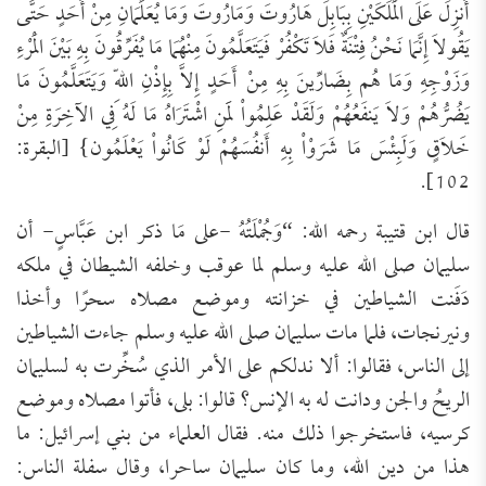
أُنزِلَ عَلَى الْمَلَكَيْنِ بِبَابِلَ هَارُوتَ وَمَارُوتَ وَمَا يُعَلِّمَانِ مِنْ أَحَدٍ حَتَّى
يَقُولاَ إِنَّمَا نَحْنُ فِتْنَةٌ فَلاَ تَكْفُرْ فَيَتَعَلَّمُونَ مِنْهُمَا مَا يُفَرِّقُونَ بِهِ بَيْنَ الْمَرْءِ
وَزَوْجِهِ وَمَا هُم بِضَارِّينَ بِهِ مِنْ أَحَدٍ إِلاَّ بِإِذْنِ اللّهِ وَيَتَعَلَّمُونَ مَا
يَضُرُّهُمْ وَلاَ يَنفَعُهُمْ وَلَقَدْ عَلِمُواْ لَمَنِ اشْتَرَاهُ مَا لَهُ فِي الآخِرَةِ مِنْ
خَلاَقٍ وَلَبِئْسَ مَا شَرَوْاْ بِهِ أَنفُسَهُمْ لَوْ كَانُواْ يَعْلَمُون} [البقرة:
102].
قال ابن قتيبة رحمه الله: “وَجُمْلَتُهُ -على مَا ذكر ابن عَبَّاسٍ- أن
سليمان صلى الله عليه وسلم لما عوقب وخلفه الشيطان في ملكه
دَفَنت الشياطين في خزانته وموضع مصلاه سحرًا وأخذا
ونيرنجات، فلما مات سليمان صلى الله عليه وسلم جاءت الشياطين
إلى الناس، فقالوا: ألا ندلكم على الأمر الذي سُخِّرت به لسليمان
الريحُ والجن ودانت له به الإنس؟ قالوا: بلى، فأتوا مصلاه وموضع
كرسيه، فاستخرجوا ذلك منه. فقال العلماء من بني إسرائيل: ما
هذا من دين الله، وما كان سليمان ساحرا، وقال سفلة الناس: