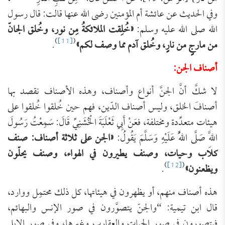
وفي الحديث عن عائشة أم المؤمنين رضى الله عنها قالت: قال رسول
الله صلى الله عليه وسلم:
«خُلِقت الملائكةُ مِن نور، وخُلق الجانّ
)
[11]
(
من مارجٍ من نارٍ، وخُلق آدم مما وصف لكم»
.
أصناف الجن:
لا شكَّ أنَّ الجنَّ أنواع وأصناف، وهذه الأصناف نقصد بها
أصنافَ الخلق، وليس أصناف الدّين، فهم حين خُلقوا خُلقوا على
هيئات متعدِّدة ومختلفة، فعَنْ أَبِي ثَعْلَبَةَ الْخُشَنِيِّ قَالَ: سَمِعْتُ رَسُولَ
اللَّهِ صَلَّى اللَّهُ عَلَيْهِ وَسَلَّمَ يَقُولُ:
«الجن على ثلاثة أصناف: صنف
كلاب وحيات، وصنف يطيرون في الهواء، وصنف يحلّون
)
[12]
(
ويظعنون»
.
هذه أصناف منهم، أو يظهرون في هيئاتها، كل ذلك محتمِل ووارد،
قال ابن تيمية: “والجنّ يتصوَّرون في صور الإنس والبهائم،
فيتصورون في صور الحيات والعقارب وغيرها، وفي صور الإبل