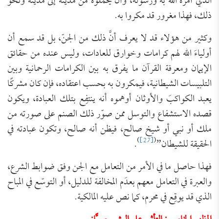
الذي أمره الله به ورسوله، وأن يحملوه من مدينة إلى مدينة ونحو
ذلك، فهذا مغرور قد مكروا به.
وكثير من هؤلاء قد لا يعرف أنَّ ذلك من الجنّ، بل قد سمع أن
أولياءَ الله لهم كرامات وخوارق للعادات، وليس عنده من حقائق
الإيمان ومعرفة القرآن ما يفرق به بين الكرامات الرحمانية وبين
التلبيسات الشيطانية، فيمكرون به بحسب اعتقاده، فإن كان مشركًا
يعبد الكواكبَ والأوثان أوهموه أنه ينتفِع بتلك العبادة، ويكون
قصده الاستشفاع والتوسل ممن صوّر ذلك الصنم على صورته من
ملك أو نبي أو شيخ صالح، فيظن أنه صالح، وتكون عبادته في
)
[27]
(
الحقيقة للشيطان”
.
فهذا حاصل ما في الأمر من التعامل مع الجن وفق ضوابط الشرع،
والعبرة في التعامل معهم بعدَم المخالفة للدليل، أو التوسّع في المباح
الذي قد يوقِع في محرم، كما نص عليه المالكية.