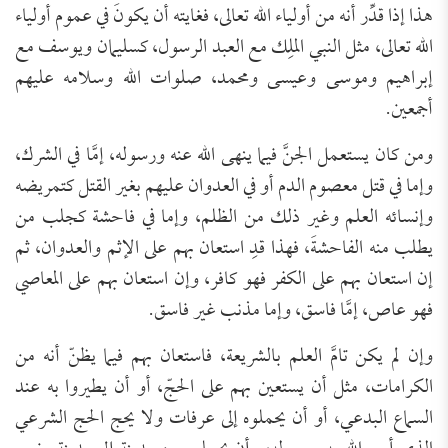
هذا إذا قدِّر أنه من أولياء الله تعالى، فغايته أن يكونَ في عموم أولياء
الله تعالى، مثل النبي الملِك مع العبد الرسول، كسليمان ويوسف مع
إبراهيم وموسى وعيسى ومحمد، صلوات الله وسلامه عليهم
أجمعين.
ومن كان يستعمل الجنَّ فيما ينهى الله عنه ورسوله، إمَّا في الشرك،
وإما في قتل معصوم الدم أو في العدوان عليهم بغير القتل كتمريضه
وإنسائه العلم وغير ذلك من الظلم، وإما في فاحشة كجلب من
يطلب منه الفاحشةَ، فهذا قدِ استعان بهم على الإثم والعدوان، ثم
إن استعان بهم على الكفر فهو كافر، وإن استعان بهم على المعاصي
فهو عاص، إمَّا فاسق، وإما مذنب غير فاسق.
وإن لم يكن تامَّ العلم بالشريعة، فاستعان بهم فيما يظنّ أنه من
الكرامات، مثل أن يستعين بهم على الحجّ، أو أن يطيروا به عند
السماع البدعي، أو أن يحملوه إلى عرفات ولا يحج الحج الشرعي