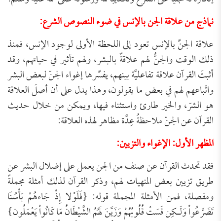
نماذج من علاقة الجن بالإنس في ضوء النصوص الشرع:
علاقة الجنِّ بالإنس تعود إلى اللحظة الأولى لوجود الإنس، فمنذ
ذلك الوقت والجنُّ لهم علاقةٌ بالبشر، ولهم تأثير في حياتهم، وقد
أثبتَ القرآن علاقة تفاعليَّة بينهم، يفسِّرها إغواء الجنّ لبعض البشر
واتّباعهم لهم في بعض ما يقولون، وهذا يدل على أن أصلَ العلاقة
هو الشرّ، والخير طارئ واستثناء فيها، ويمكن من خلال حديث
القرآن عن الجنّ ملاحظةُ عِدَّة مظاهر لهذه العلاقة:
المظهر الأول: الإغواء والتزيين:
فقد تحدث القرآن عن صنف من الجن يعمل على إضلال البشر عن
طريق تزيين بعض المنهيات لهم، وذكر القرآن لذلك أمثلة مجملةً
ومفصلة، فمن الأمثلة المجملة قوله: {فَلَوْلا إِذْ جَاءهُمْ بَأْسُنَا
تَضَرَّعُواْ وَلَـكِن قَسَتْ قُلُوبُهُمْ وَزَيَّنَ لَهُمُ الشَّيْطَانُ مَا كَانُواْ يَعْمَلُون}