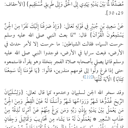
مُصَدِّقًا لِّمَا بَيْنَ يَدَيْهِ يَهْدِي إِلَى الْحَقِّ وَإِلَى طَرِيقٍ مُّسْتَقِيم} [الأحقاف:
29، 30].
عَنْ سَعِيدِ بْنِ جُبَيْرٍ فِي قَوْلِهِ تَعَالَى: {‌وَإِذْ ‌صَرَفْنَا ‌إِلَيْكَ ‌نَفَرًا مِنَ الْجِنِّ
يَسْتَمِعُونَ الْقُرْآنَ} قال: “لما بعث النبي صلى الله عليه وسلم
حرست السماء، فقالت الشياطين: ما حرست إلا لأمر حدث في
الأرض، فبعث سرايا في الأرض، فوجدوا النبي صلى الله عليه
وسلم قائما يصلي بأصحابه صلاة الفجر بنخلة وهو يقرأ، فاستمعوه
حتى إذا فرغ ولَّوا إلى قومهم منذرين، قالُوا: {يَا قَوْمَنَا إِنَّا سَمِعْنَا
)
[22]
(
كِتَابًا} الْآيَة كُلُهَا
.
وقد سخر الله الجن لسليمان وخدموه كما قال تعالى: {وَلِسُلَيْمَانَ
الرِّيحَ غُدُوُّهَا شَهْرٌ وَرَوَاحُهَا شَهْرٌ وَأَسَلْنَا لَهُ عَيْنَ الْقِطْرِ وَمِنَ الْجِنِّ
مَن يَعْمَلُ بَيْنَ يَدَيْهِ بِإِذْنِ رَبِّهِ وَمَن يَزِغْ مِنْهُمْ عَنْ أَمْرِنَا نُذِقْهُ مِنْ
عَذَابِ السَّعِير * يَعْمَلُونَ لَهُ مَا يَشَاء مِن مَّحَارِيبَ وَتَمَاثِيلَ وَجِفَانٍ