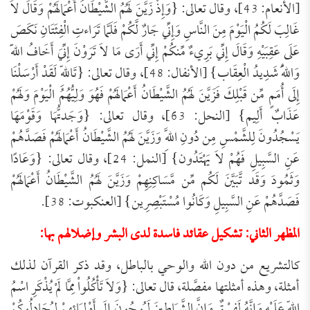
[الأنعام: 43]، وقال تعالى: {وَإِذْ زَيَّنَ لَهُمُ الشَّيْطَانُ أَعْمَالَهُمْ وَقَالَ لاَ
غَالِبَ لَكُمُ الْيَوْمَ مِنَ النَّاسِ وَإِنِّي جَارٌ لَّكُمْ فَلَمَّا تَرَاءتِ الْفِئَتَانِ نَكَصَ
عَلَى عَقِبَيْهِ وَقَالَ إِنِّي بَرِيءٌ مِّنكُمْ إِنِّي أَرَى مَا لاَ تَرَوْنَ إِنِّيَ أَخَافُ اللّهَ
وَاللّهُ شَدِيدُ الْعِقَاب} [الأنفال: 48]، وقال تعالى: {تَاللّهِ لَقَدْ أَرْسَلْنَا
إِلَى أُمَمٍ مِّن قَبْلِكَ فَزَيَّنَ لَهُمُ الشَّيْطَانُ أَعْمَالَهُمْ فَهُوَ وَلِيُّهُمُ الْيَوْمَ وَلَهُمْ
عَذَابٌ أَلِيم} [النحل: 63]، وقال تعالى: {وَجَدتُّهَا وَقَوْمَهَا
يَسْجُدُونَ لِلشَّمْسِ مِن دُونِ اللَّهِ وَزَيَّنَ لَهُمُ الشَّيْطَانُ أَعْمَالَهُمْ فَصَدَّهُمْ
عَنِ السَّبِيلِ فَهُمْ لاَ يَهْتَدُون} [النمل: 24]، وقال تعالى: {وَعَادًا
وَثَمُودَ وَقَد تَّبَيَّنَ لَكُم مِّن مَّسَاكِنِهِمْ وَزَيَّنَ لَهُمُ الشَّيْطَانُ أَعْمَالَهُمْ
فَصَدَّهُمْ عَنِ السَّبِيلِ وَكَانُوا مُسْتَبْصِرِين} [العنكبوت: 38].
المظهر الثاني: تشكيل عقائد فاسدة لدى البشر وإضلالهم بها:
كالتشريع من دون الله والوحي بالباطل، وقد ذكر القرآن لذلك
أمثلة، وهذه أمثلتها مفصَّلة، قال تعالى: {وَلاَ تَأْكُلُواْ مِمَّا لَمْ يُذْكَرِ اسْمُ
اللّهِ عَلَيْهِ وَإِنَّهُ لَفِسْقٌ وَإِنَّ الشَّيَاطِينَ لَيُوحُونَ إِلَى أَوْلِيَائِهِمْ لِيُجَادِلُوكُمْ