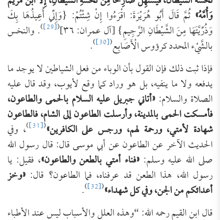
‌ن
َخَسَهُ الشَّيْطَانُ، فَيَسْتَهِلُّ صَارِخًا مِنْ نَخْسَةِ الشَّيْطَانِ، إِلَّا ابْنَ مَرْيَمَ
وَأُمَّهُ»
ثُمَّ قَالَ أَبُو هُرَيْرَةَ: اقْرَءُوا إِنْ شِئْتُمْ: {وَإِنِّي أُعِيذُهَا بِكَ
)
[29]
(
وَذُرِّيَّتَهَا مِنَ الشَّيْطَانِ الرَّجِيمِ} [آل عمران: ٣٦]
. والنخس
)
[30]
(
بالشَّيْء المحدد كرؤوس الْأَصَابِع
.
فإذا ثبت ذلك فإن القول بأن الوباء من فعل الشياطين لا يوجد ما
يدفعه ولا ما ينفيه، بل هو وراد كما وقع لأيوب، وقد قال عليه
الصلاة والسلام:
«أتاني جبريل عليه السلام بالحمى والطاعون،
فأمسكت الحمى بالمدينة، وأرسلت الطاعون إلى الشام، فالطاعون
)
[31]
(
شهادة لأمتي، ورحمة لهم، ورجس على الكافرين»
، وفي
الحديث الآخر عن الطاعون عن أبي موسى قال: قال رسول الله
صلى الله عليه وسلم:
«فناء أمتي بالطعن والطاعون»
، فقيل: يا
رسول الله، هذا الطعن قد عرفناه، فما الطاعون؟ قال:
«وخز
)
[32]
(
أعدائكم من الجن،
وفي كل شهداء»
.
قال ابن القيم رحمه الله: “‌وهذه ‌العلل ‌والأسباب ‌ليس ‌عند ‌الأطباء