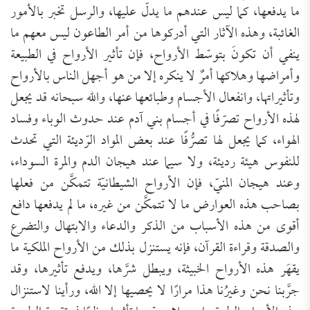
ما يدفعها، كما ليس عندهم ما يدلّ عليها، والرسل تخبر بالأمور
الغائبة، وهذه الآثار التي أدركوها من أمر الطاعون ليس معهم ما
ينفي أن تكونَ بتوسّط الأرواح، فإن تأثير الأرواح في الطبيعة
وأمراضها وهلاكها أمرٌ لا ينكره إلا من هو أجهل الناس بالأرواح
وتأثيراتها، وانفعال الأجسام وطبائعها عنها، والله سبحانه قد يجعل
لهذه الأرواح تصرّفًا في أجسام بني آدم عند حدوث الوباء وفساد
الهواء، كما يجعل لها تصرُّفًا عند بعض المواد الرّديئة التي تحدث
للنفوس هيئة رديئة، ولا سيما عند هيجان الدم والمرة السوداء،
وعند هيجان المنيّ، فإن الأرواح الشيطانيّة تتمكَّن من فعلها
بصاحب هذه العوارض ما لا تتمكَّن من غيره، ما لم يدفعها دافع
أقوى من هذه الأسباب من الذكر والدعاء والابتهال والتضرع
والصدقة وقراءة القرآن، فإنه يستنزل بذلك من الأرواح الملكية ما
يقهَر هذه الأرواح الخبيثة، ويبطل شرَّها، ويدفع تأثيرها، وقد
جرَّبنا نحن وغيرُنا هذا مرارًا لا يحصيها إلا الله، ورأينا لاستنزال