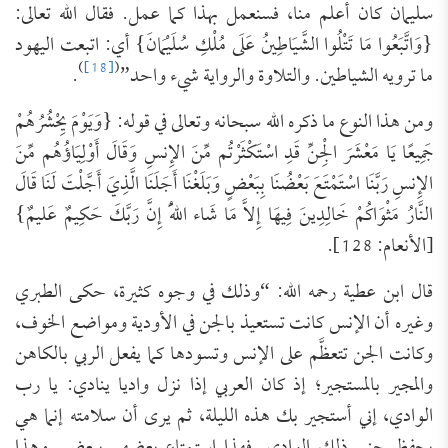
سليمان كان أعلم منا، فسنعمل بهذا كما عمل. فقال الله تعالى:
{وَاتَّبَعُوا مَا تَتْلُوا الشَّيَاطِينُ عَلَى مُلْكِ سُلَيْمَانَ} أي: اتبعت اليهود
)
[18]
(
ما ترويه الشياطين. والتلاوة والرواية شيء واحد”
.
ومن هذا النوع ما ذكره الله سبحانه وتعالى في قوله: {وَيَوْمَ يِحْشُرُهُمْ
جَمِيعًا يَا مَعْشَرَ الْجِنِّ قَدِ اسْتَكْثَرْتُم مِّنَ الإِنسِ وَقَالَ أَوْلِيَاؤُهُم مِّنَ
الإِنسِ رَبَّنَا اسْتَمْتَعَ بَعْضُنَا بِبَعْضٍ وَبَلَغْنَا أَجَلَنَا الَّذِيَ أَجَّلْتَ لَنَا قَالَ
النَّارُ مَثْوَاكُمْ خَالِدِينَ فِيهَا إِلاَّ مَا شَاء اللّهُ إِنَّ رَبَّكَ حَكِيمٌ عَليمٌ}
[الأنعام: 128].
قال ابن عطية رحمه الله: “وذلك في وجوه كثيرة، حكى الطبري
وغيره أن الإنس كانت تستعيذ بالجن في الأودية ومواضع الخوف،
وكانت الجن تتعظَّم على الإنس وتسودها كما يفعل الربي بالكاهن
والمجير بالمستجير؛ إذ كان العربي إذا نزل واديا ينادي: يا رب
الوادي، إني أستجير بك هذه الليلة، ثم يرى أن سلامته إنما هي