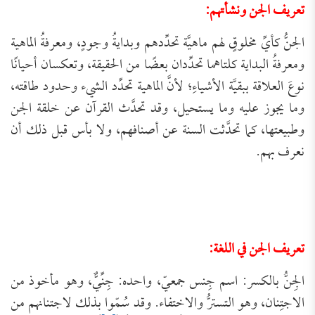
تعريف الجن ونشأتهم:
الجنُّ كأيِّ مخلوقٍ لهم ماهيَّة تحدِّدهم وبدايةُ وجودٍ، ومعرفةُ الماهية
ومعرفةُ البداية كلتاهما تحدِّدان بعضًا من الحقيقة، وتعكسان أحيانًا
نوعَ العلاقة ببقيَّة الأشياءِ؛ لأنَّ الماهية تحدِّد الشيء وحدود طاقته،
وما يجوز عليه وما يستحيل، وقد تحدَّث القرآن عن خلقة الجن
وطبيعتها، كما تحدَّثت السنة عن أصنافهم، ولا بأس قبل ذلك أن
نعرف بهم.
تعريف الجن في اللغة:
الجِنُّ بالكسر: اسم جِنس جمعيّ، واحده: جِنِّيٌّ، وهو مأخوذ من
الاجتِنان، وهو التسترُّ والاختفاء. وقد سُمّوا بذلك لاجتنانهم من