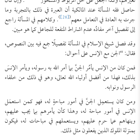
لغيرهم، وكذا الجُعل على حلّ المربوط والمسحور”
. وإن كان
حاصل فقه المسألة عند المالكية أن العبرة في ذلك بالتجربة وما
)
[26]
(
جرت به العادة في التعامل معهم
. وكلامهم في المسألة راجع
إلى تفصيل آخر مفادُه عدم اشتراط المنفعة للجاعل كما هو مبين.
وقد فصل شيخ الإسلام في المسألة تفصيلًا جمع فيه بين النصوص،
فقال: “الجن مع الإنس على أحوال:
‌فمن ‌كان ‌من ‌الإنس ‌يأمُر ‌الجنَّ ‌بما ‌أمر ‌الله ‌به رسوله، ويأمر الإنسَ
بذلك، فهذا من أفضل أولياء الله تعالى، وهو في ذلك من خلفاء
الرسول ونوابه.
ومن كان يستعمِل الجنَّ في أمور مباحةٍ له، فهو كمن استعمَل
الإنس في أمور مباحة له، وهذا كأن يأمرهم بما يجب عليهم،
وينهاهم عما حرم عليهم، ويستعملهم في مباحات له، فيكون
بمنزلة الملوك الذين يفعلون مثل ذلك.