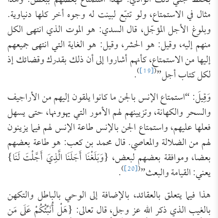
بحفظ جني ذلك الوادي. فهذا استمتاع بعضهم ببعض. وهذا
مثال في الاستمتاع، ولو تتبّع لبينت له وجوه أخر كلها دنياوية.
وبلوغ الأجل المؤجّل، قال السدي: هو الموت الذي انتهى الكل
منهم إليه، وقيل: هو الحشر، وقيل: هو الغاية التي انتهى جميعهم
إليها من الاستمتاع، كأنهم أشاروا إلى أن ذلك بقدرك وقضائك إذ
)
[19]
(
لكل كتاب أجل”
.
وَقِيلَ: “استمتاع الإنس بالجن ما كانوا يلقون إليهم من الأراجيف
والسحر والكهانة، وتزيينهم لهم الأمور التي يهوونها، حتى يسهل
فعلها عليهم، واستمتاع الجن بالإنس طاعة الإنس لهم فيما يزينون
لهم من الضلالة والمعاصي. قال محمد بن كعب: هو طاعة بعضهم
بعضا، وموافقة بعضهم لبعض، {وَبَلَغْنَا أَجَلَنَا الَّذِيَ أَجَّلْتَ لَنَا}
)
[20]
(
يعني: القيامة والبعث”
.
هذا فيما يتعلق بالعقائد، بالإضافة إلى الوحي بالباطل والتكهن
بالغيب الذي ذكر الله عز وجل، قال تعالى: {هَلْ أُنَبِّئُكُمْ عَلَى مَن