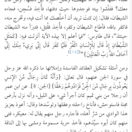
فجاء أهلها فقالوا: ما نتَّهمك، ولكن أخبِرنا أين دفَنتَها؟ ومن كان
معك؟ ففتَّشوا بيته فوجدوها حيث دفنها، فأُخِذ فسُجِن، فجاءه
الشيطان، فقال: إن كنتَ تريد أن أخلِّصك مما أنت فيه، وتخرج منه،
فاكفر بالله، فأطاع الشيطان وكفر، فأُخِذ فقُتِل، فتبرَأ منه الشيطان
حينئذ”، قال طاوس: “فما أعلم إلا بهذه الآية أنزلت فيهِ: {‌كَمَثَلِ
‌الشَّيْطَانِ ‌إِذْ ‌قَالَ ‌لِلْإِنْسَانِ اكْفُرْ فَلَمَّا كَفَرَ قَالَ إِنِّي بَرِيءٌ مِنْكَ إِنِّي
)
[15]
(
أَخَافُ اللَّهَ رَبَّ الْعَالَمِينَ}”
.
ومن أمثلة تشكيل العقائد الفاسدة وإملائها ما ذكره الله عز وجل
في سورة الجن عنهم، قال تعالى: {وَأَنَّهُ كَانَ رِجَالٌ مِّنَ الإِنسِ
يَعُوذُونَ بِرِجَالٍ مِّنَ الْجِنِّ فَزَادُوهُمْ رَهَقًا} [الجن: 6]. عن ابن عمر
أن رجلا من بني تميم كان أجرأ شيء على الليل، وأنه نزل بأرض
مجنة فاستوحش، فأناخ راحلته وعقلها وتوسَّدها وقال: أعوذ بعزيز
هذا الوادي من شرِّ أهله، فأجاره رجل منهم يقال له: معيكر، فتى
منهم كان أبوه سيِّدَهم، فأخذ حربة مسمومة ومشى بها إلى الناقة