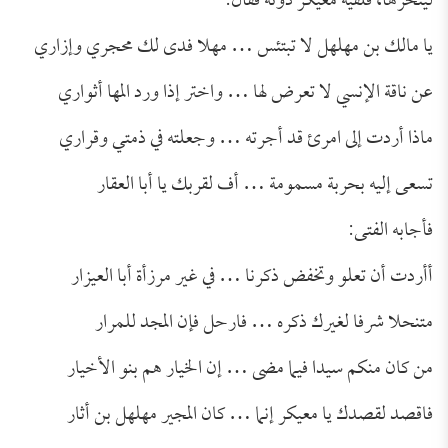
لينحرها، فلقيه معيكر دونَه فقال:
يا مالك بن مهلهل لا تبتئس … مهلا فدى لك محجري وإزاري
عن ناقة الإنسي لا تعرض لها … واختر إذا ورد المها أثواري
ماذا أردت إلى امرئ قد أجرته … وجعلته في ذمتي وقراري
تسعى إليه بحربة مسمومة … أف لقربك يا أبا العقار
فأجابه الفتى:
أأردت أن تعلو وتخفض ذكرنا … في غير مرزأة أبا العيزار
متنحلا شرفا لغيرك ذكره … فارحل فإن المجد للمرار
من كان منكم سيدا فيما مضى … إن الخيار هم بنو الأخيار
فاقصد لقصدك يا معيكر إنما … كان المجير مهلهل بن أثار