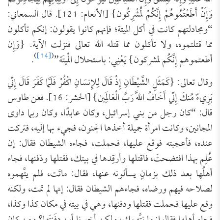
وَإِنْ أَطَعْتُمُوهُمْ إِنَّكُمْ لَمُشْرِكُون} [الأنعام: 121]. قال السمعاني:
“ومجادلتهم كانت في أكل الميتة؛ فإنهم كانوا يقولون: إنكم تأكلون
مما قتلتموه، ولا تأكلون مما قتله الله تعالى فنزلت الآية. {وَإِن
)
[14]
(
أطعتموهم إِنَّكُم لمشركون} يَعْنِي: باستحلال الْميتَة”
.
وقال تعالى: {كَمَثَلِ الشَّيْطَانِ إِذْ قَالَ لِلإِنسَانِ اكْفُرْ فَلَمَّا كَفَرَ قَالَ إِنِّي
بَرِيءٌ مِّنكَ إِنِّي أَخَافُ اللَّهَ رَبَّ الْعَالَمِين} [الحشر: 16]. فعن طاوس
قال: “كان رجل من بني إسرائيل، وكان عابدًا، وكان ربما داوى
المجانين، وكانت امرأة جميلة أخذها الجنون، فجيء بها إليه، فتركت
عنده، فأعجبته فوقع عليها، فحملت، فجاءه الشيطان فقال: إن
عُلِم بهذا افتضحتَ، فاقتلها وأرقِدها في بيتك، فقتلها ودَفنها، فجاء
أهلُها بعد ذلك بزمانٍ يسألونه عنها، فقال: ماتَت، فلم يتَّهموه
لصلاحه فيهم ورضاه، فجاءهم الشيطان فقال: إنها لم تمت، ولكنه
وقع عليها فحملت فقتلها ودفنها، وهي في بيته في مكان كذا وكذا،