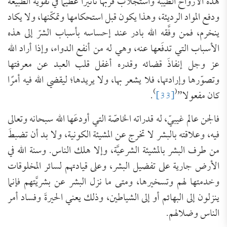
هذه الأرواح الطيبة واستجلاب قربها تأثيرا عظيمًا في تقوية الطبيعة
ودفع المواد الرديئة، وهذا يكون قبل استحكامها وتمكّنها، ولا يكاد
ينخرم، فمن وفَّقه الله بادر عند إحساسه بأسباب الشرّ إلى هذه
الأسباب التي تدفَعها عنه، وهي له من أنفع الدواء، وإذا أراد الله
عز وجل إنفاذَ قضائه وقدره أغفل قلب العبد عن معرفتها
وتصوّرها وإرادتها، فلا يشعر بها، ولا يريدها؛ ليقضي الله فيه أمرًا
)
(
كان مفعولا”
[33]
.
فالجن عالم غيبيّ، له قدراته الخاصّة التي أودعَها الله سبحانه وتعالى
فيه، وعلاقته بالبشر لا تخرج عن المشيئة الكونية، ولا بد أن تضبطَ
من طرف البشر بالمشيئة الشرعيَّة، وإلا هلك الناس. وسنة الله في
الأرض جارية على تفضيل البشر، وعلى قيادتهم لسائر المخلوقات
وخدمتها لهم وتسخيرها، ومتى ما نزل البشر عن بشريَّتهم فإنما
ينزلون إلى البهائم أو إلى الشياطين، وذلك يعني الحيرةَ وفساد أمر
الناس وضلالهم.