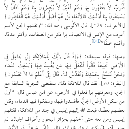
قُلُوبٌ لاَّ يَفْقَهُونَ بِهَا وَلَهُمْ أَعْيُنٌ لاَّ يُبْصِرُونَ بِهَا وَلَهُمْ آذَانٌ لاَّ
يَسْمَعُونَ بِهَا أُوْلَـئِكَ كَالأَنْعَامِ بَلْ هُمْ أَضَلُّ أُوْلَـئِكَ هُمُ الْغَافِلُون}
[الأعراف: 179]. قال الألوسي رحمه الله: “‌وتقديم ‌الجن ‌لأنهم
‌أعرف من الإنس في الاتصاف بما ذكر من الصفات، وأكثر عددًا،
)
[6]
(
وأقدم خلقًا”
.
ومنها: قوله سبحانه: {وَإِذْ قَالَ رَبُّكَ لِلْمَلاَئِكَةِ إِنِّي جَاعِلٌ فِي
الأَرْضِ خَلِيفَةً قَالُواْ أَتَجْعَلُ فِيهَا مَن يُفْسِدُ فِيهَا وَيَسْفِكُ الدِّمَاء
وَنَحْنُ نُسَبِّحُ بِحَمْدِكَ وَنُقَدِّسُ لَكَ قَالَ إِنِّي أَعْلَمُ مَا لاَ تَعْلَمُون}
[البقرة: 30]. فقد قال الملائكة ذلك بمقتضى التجربة السابقة مع
الجن، ومعرفتهم بما فعلوا في الأرض، عن ابن عباس قال: “أول
من سكن الأرضَ الجنُّ، فأفسدوا فيها، وسفكوا فيها الدماء، وقتل
بعضهم بعضًا، فبعث الله إليهم إبليس في جند من الملائكة، فقتلهم
إبليس ومن معه حتى ألحقهم بجزائر البحور وأطراف الجبال، ثم
خلق آدم فأسكنه إياها، فلذلك قال: {إِنِّي جَاعِلٌ فِي الأَرْضِ