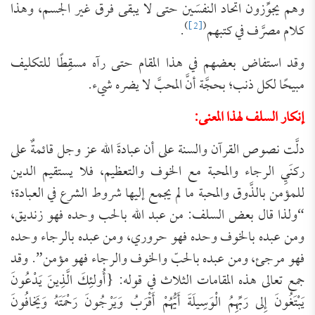
وهم يجوِّزون اتحاد النفسَين حتى لا يبقى فرق غير الجسم، وهذا
)
[2]
(
كلام مصرَّف في كتبهم
.
وقد استفاض بعضهم في هذا المقام حتى رآه مسقِطًا للتكليف
مبيحًا لكل ذنب؛ بحجَّة أنَّ المحبَّ لا يضره شيء.
إنكار السلف لهذا المعنى:
دلَّت نصوص القرآن والسنة على أن عبادةَ الله عز وجل قائمةٌ على
ركنَيِ الرجاء والمحبة مع الخوف والتعظيم، فلا يستقيم الدين
للمؤمن بالذَّوق والمحبة ما لم يجمع إليها شروط الشرع في العبادة؛
“ولذا قال بعض السلف: ‌من ‌عبد ‌الله ‌بالحب ‌وحده ‌فهو ‌زنديق،
ومن عبده بالخوف وحده فهو حروري، ومن عبده بالرجاء وحده
فهو مرجئ، ومن عبده بالحبّ والخوف والرجاء فهو مؤمن”. وقد
جمع تعالى هذه المقامات الثلاث في قوله: {أُولئِكَ الَّذِينَ يَدْعُونَ
يَبْتَغُونَ إِلى رَبِّهِمُ الْوَسِيلَةَ أَيُّهُمْ أَقْرَبُ وَيَرْجُونَ رَحْمَتَهُ وَيَخافُونَ