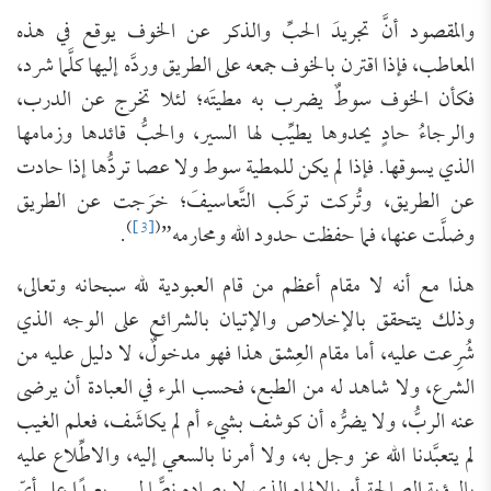
والمقصود أنَّ تجريدَ الحبِّ والذكر عن الخوف يوقع في هذه
المعاطب، فإذا اقترن بالخوف جمعه على الطريق وردَّه إليها كلَّما شرد،
فكأن الخوف سوطٌ يضرب به مطيتَه؛ لئلا تخرج عن الدرب،
والرجاءُ حادٍ يحدوها يطيِّب لها السير، والحبُّ قائدها وزمامها
الذي يسوقها. فإذا لم يكن للمطية سوط ولا عصا تردُّها إذا حادت
عن الطريق، وتُركت تركَب التَّعاسيفَ؛ خرَجت عن الطريق
)
[3]
(
وضلَّت عنها، فما حفظت حدود الله ومحارمه”
.
هذا مع أنه لا مقام أعظم من قام العبودية لله سبحانه وتعالى،
وذلك يتحقق بالإخلاص والإتيان بالشرائع على الوجه الذي
شُرِعت عليه، أما مقام العِشق هذا فهو مدخولٌ، لا دليل عليه من
الشرع، ولا شاهد له من الطبع، فحسب المرء في العبادة أن يرضى
عنه الربُّ، ولا يضرُّه أن كوشف بشيء أم لم يكاشَف، فعلم الغيب
لم يتعبَّدنا الله عز وجل به، ولا أمرنا بالسعي إليه، والاطِّلاع عليه