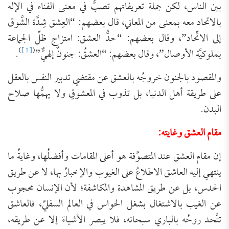
بين الناس، لكن جملة تعريفاتهم تصبُّ في معنى الفناء في الإله
بالاتحاد معه بمعنى من المعاني، قال بعضهم: “العِشق شِدَّة الشَّوق
إلى الاتِّحاد”، وقال بعضهم: “حدُّ العشق: امتزاج ظلِّ الجماعة
)
[1]
(
بملوكيَّة الأوصال”، وقال بعضهم: “العشقُ: جنونٌ إلهيٌّ”
.
والمقصود بالجنون خروجُه بالعشق عن مقتضي تدبير النفس بالعقل
على طريقة أهل الدنيا، بل تذوب في المعشوقِ ولا يهمُّها صلاح
البدن.
مقام العشق وغايته:
إن مقام العشق عند المتصوِّفة هو أعلى المقامات وأفضلُها، وغايةُ ما
ينتهي إليه العاشق الاطلاعُ على الغيوب والإخبارُ بها، لا عن طريق
الحدس، بل عن طريق المشاهدة والمكاشفة؛ لأن الإنسان محجوب
عن الغيب بالاشتغال بشغل الحواس في العالم السفليِّ، فالعاشق
تتَّحد روحُه بالباري سبحانه، فلا يبصر الأشياءَ إلا عن طريقه،