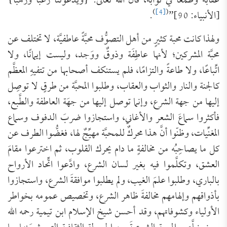
عقابه وطمعا في ثوابه، قال الله تعالى: {وَيَدْعُونَنَا رَغَبًا وَرَهَبًا}
)
[4]
(
[الأنبياء: 90]”
.
ولهذا كانت محبة كثيرٍ من أهل التصوُّف محبَّةً عاطفيَّة، لا تختلف عن
محبَّة المشركين؛ لأنها عاطِفَة وذوقٌ ووَجد، وليست إيمانًا، ولا
اتِّباعًا، ولا طاعةً والتزامًا، فلم يستنكف أصحابها من تتفيهِ المعظَّم
كالجنة والنار والثواب والعقاب، وطلبوا المحبَّة من طرقٍ لا توصِل
إليها من جهة الشرع، وإنما توصل إليها من جهَة العاطفة والطَّبع،
فأكثروا سماعَ الشعر والأغاني، واستجازوا ضربَ الدفوف وسماع
المغنِّيات، وظنّوا أنَّ هذا محركٌ للمحبَّة مهيِّجٌ لها، فغضُّوا الطرف عن
كل ما يصاحِبُه من مخالفةٍ ما دام يحرك القلوب، ثم اخترعوا مقامَ
العشق، وتكلَّموا فيه بغير لسان الشرع، وادَّعوا اتِّحاد الأرواح
بالباري، وطلبوا علمَ الغيب، ولم يطلبوا موافقةَ الشرع، واستجازوا
بأذواقهم وإلهامهم مخالفةَ ظاهر الشرع، وتخصيص عمومه بخواطر
الأولياء وكشوفاتهم، وقد أحسن شيخ الإسلام ابن تيمية رحمه الله