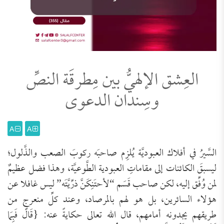
العِشق الإلهيُّ بين مِطرقَة النصِّ
وسِندان الدعوى
A
A
السَّيرُ في أفلاك العبوديَّة يُلزِم صاحبَه ركوبَ الصعب والذَّلول؛
ليسبقَ الكائنات إلى مقاماتِ العبودية الطَّوعيَّة، وهذا فضل عظيمٌ
لمن وُفِّق إليه، لكن صاحب قَسَم “لأحتَنِكَنَّ ذرِّيَّتَه” ليس غافلا عن
هؤلاء السائرين، بل هو لهم بالمرصاد، وعند كلِّ منعرجٍ من
طريقهم يجدونه أمامهم، قال الله تعالى حكايةً عنه: {قَالَ فَبِمَا