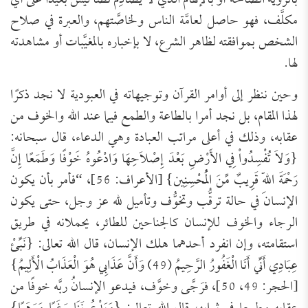
بالرؤية الصالحة أو بالإلهام الذي لا يصادِم نصًّا ليس بعيدًا على أيّ
مكلَّف، فهو حاصل لعامَّة الناس ولخاصَّتهم، والعبرة في صلاح
الشخص بموافقته لظاهر الشرع، لا بإخباره بالمغيَّبات أو مشاهدته
لها.
وحين ننظر إلى أوامر القرآن وتوجيهاته في العبودية لا نجد ذكرًا
لهذا المقام، بل نجد أمرا بالطاعة والطمع فيما عند الله والخوف من
عقابه، وذلك في أعلى مراتب العبادة وهي الدعاء، قال سبحانه:
{وَلاَ تُفْسِدُواْ فِي الأَرْضِ بَعْدَ إِصْلاَحِهَا وَادْعُوهُ خَوْفًا وَطَمَعًا إِنَّ
رَحْمَةَ اللّهِ قَرِيبٌ مِّنَ الْمُحْسِنِين} [الأعراف: 56]، “فأمر بأن يكون
الإنسان في حالة ترقُّب وتخوُّف وتأميل لله عز وجل، حتى يكون
الرجاء والخوف للإنسان كالجناحين للطائر، يحملانه في طريق
استقامته، وإن انفرد أحدهما هلك الإنسان، قال الله تعالى: {نَبِّئْ
عِبَادِي أَنِّي أَنَا الْغَفُورُ الرَّحِيمُ (49) وَأَنَّ عَذَابِي هُوَ الْعَذَابُ الْأَلِيمُ}
[الحجر: 49، 50]، فرَجَّى وخوَّف، فيدعو الإنسانُ ربَّه خوفًا من