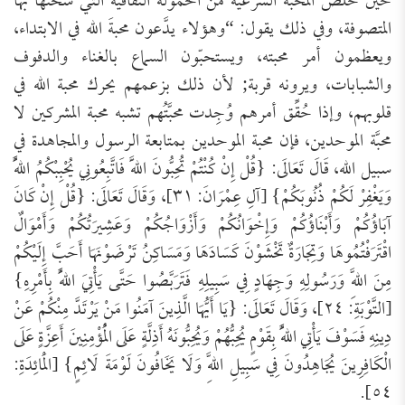
حين خلَّص المحبة الشرعيةَ من الحمولة الثقافية التي شحَنها بها
المتصوفة، وفي ذلك يقول: “‌وهؤلاء ‌يدَّعون ‌محبةَ ‌الله ‌في ‌الابتداء،
ويعظمون أمر محبته، ويستحبّون السماع بالغناء والدفوف
والشبابات، ويرونه قربة; لأن ذلك بزعمهم يحرك محبة الله في
قلوبهم، وإذا حُقِّق أمرهم وُجِدت محبَّتُهم تشبه محبة المشركين لا
محبَّة الموحدين، فإن محبة الموحدين بمتابعة الرسول والمجاهدة في
سبيل الله، قَالَ تَعَالَى: {قُلْ إِنْ كُنْتُمْ تُحِبُّونَ اللَّهَ فَاتَّبِعُونِي يُحْبِبْكُمُ اللَّهُ
وَيَغْفِرْ لَكُمْ ذُنُوبَكُمْ} [آلِ عِمْرَانَ: ٣١]، وَقَالَ تَعَالَى: {قُلْ إِنْ كَانَ
آبَاؤُكُمْ وَأَبْنَاؤُكُمْ وَإِخْوَانُكُمْ وَأَزْوَاجُكُمْ وَعَشِيرَتُكُمْ وَأَمْوَالٌ
اقْتَرَفْتُمُوهَا وَتِجَارَةٌ تَخْشَوْنَ كَسَادَهَا وَمَسَاكِنُ تَرْضَوْنَهَا أَحَبَّ إِلَيْكُمْ
مِنَ اللَّهِ وَرَسُولِهِ وَجِهَادٍ فِي سَبِيلِهِ فَتَرَبَّصُوا حَتَّى يَأْتِيَ اللَّهُ بِأَمْرِهِ}
[التَّوْبَةِ: ٢٤]، وَقَالَ تَعَالَى: {يَا أَيُّهَا الَّذِينَ آمَنُوا مَنْ يَرْتَدَّ مِنْكُمْ عَنْ
دِينِهِ فَسَوْفَ يَأْتِي اللَّهُ بِقَوْمٍ يُحِبُّهُمْ وَيُحِبُّونَهُ أَذِلَّةٍ عَلَى الْمُؤْمِنِينَ أَعِزَّةٍ عَلَى
الْكَافِرِينَ يُجَاهِدُونَ فِي سَبِيلِ اللَّهِ وَلَا يَخَافُونَ لَوْمَةَ لَائِمٍ} [الْمَائِدَةِ:
٥٤].