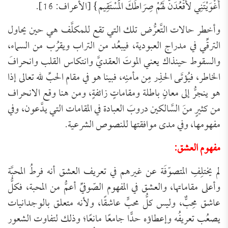
أَغْوَيْتَنِي لأَقْعُدَنَّ لَهُمْ صِرَاطَكَ الْمُسْتَقِيم} [الأعراف: 16].
وأخطر حالات التَّعرُّض تلك التي تقع للمكلَّف هي حين يحاول
الترقِّي في مدراج العبودية، فيبعُد من التراب ويقرُب من السماء،
والسقوط حينذاك يعني الموتَ العقديَّ وانتكاس القلب وانحرافَ
الخاطر، فيُؤتَى الحذِر مِن مأمنِه، فبينا هو في مقام الحبِّ لله تعالى إذا
هو ينجرُّ إلى معانٍ باطلة ومقاماتٍ زائفةٍ، ومن هنا وقع الانحراف
من كثيرٍ منَ السَّالكين دروبَ العبادة في المقامات التي يدَّعون، وفي
مفهومها، وفي مدى موافقتها للنصوص الشرعية.
مفهوم العشق:
لم يختلِفِ المتصوّفَة عن غيرهم في تعريف العشق أنه فرطُ المحبَّة
وأعلى مقاماتها، والعشق في المفهوم الصّوفيِّ أعمُّ من المحبة، فكلُّ
عاشق محِبٌّ، وليس كلُّ محبٍّ عاشقًا، ولأنه متعلق بالوجدانيات
يصعُب تعريفُه وإعطاؤه حدًّا جامعًا مانعًا؛ وذلك لتفاوت الشعور