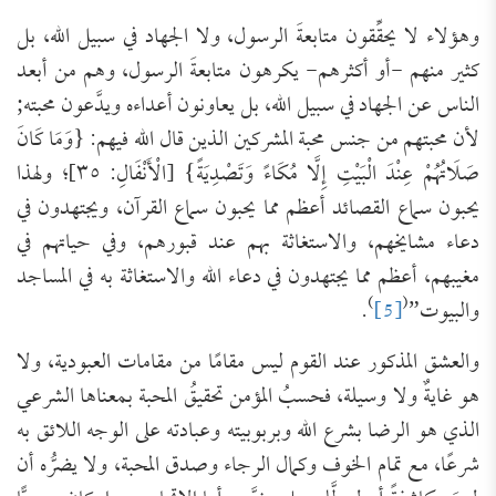
وهؤلاء لا يحقِّقون متابعةَ الرسول، ولا الجهاد في سبيل الله، بل
كثير منهم -أو أكثرهم- يكرهون متابعةَ الرسول، وهم من أبعد
الناس عن الجهاد في سبيل الله، بل يعاونون أعداءه ويدَّعون محبته;
لأن محبتهم من جنس محبة المشركين الذين قال الله فيهم: {وَمَا كَانَ
صَلَاتُهُمْ عِنْدَ الْبَيْتِ إِلَّا مُكَاءً وَتَصْدِيَةً} [الْأَنْفَالِ: ٣٥]؛ ولهذا
يحبون سماع القصائد أعظم مما يحبون سماع القرآن، ويجتهدون في
دعاء مشايخهم، والاستغاثة بهم عند قبورهم، وفي حياتهم في
مغيبهم، أعظم مما يجتهدون في دعاء الله والاستغاثة به في المساجد
)
(
والبيوت”
[5]
.
والعشق المذكور عند القوم ليس مقامًا من مقامات العبودية، ولا
هو غايةٌ ولا وسيلة، فحسبُ المؤمن تحقيقُ المحبة بمعناها الشرعي
الذي هو الرضا بشرع الله وبربوبيته وعبادته على الوجه اللائق به
شرعًا، مع تمام الخوف وكمال الرجاء وصدق المحبة، ولا يضرُّه أن