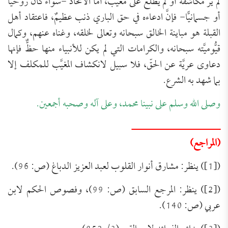
لم يرَ مكاشفةً أو لم يطَّلع على مغيَّب، أما الاتحاد -سواء كان روحيًّا
أو جسمانيًّا- فإنَّ ادعاءه في حق الباري ذنب عظيمٌ، فاعتقاد أهل
القبلة هو مباينة الخالق سبحانه وتعالى لخلقه، وغناه عنهم، وكمال
قيُّوميَّته سبحانه، والكرامات التي لم يكن للأنبياء منها حظٌّ فإنها
دعاوى عريَّة عن الحقّ، فلا سبيل لانكشاف المغيَّب للمكلف إلا
بما شهد به الشرع.
وصلى الله وسلم على نبينا محمد، وعلى آله وصحبه أجمعين.
ـــــــــــــــــــــــــــــ
(المراجع)
([1]) ينظر: مشارق أنوار القلوب لعبد العزيز الدباغ (ص: 96).
([2]) ينظر: المرجع السابق (ص: 99)، وفصوص الحكم لابن
عربي (ص: 140).
تَعرِيف بكِتَاب (مجموعة الرَّسائل العقديَّة