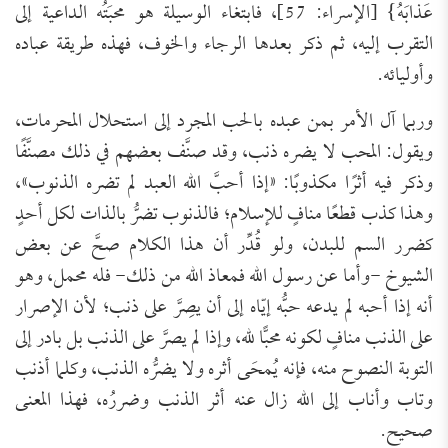
عَذابَهُ} [الإسراء: 57]، فابتغاء الوسيلة هو محبَتُه الداعية إلى
التقرب إليه، ثم ذكر بعدها الرجاء والخوف، فهذه طريقة عباده
وأوليائه.
وربما آل الأمر بمن عبده بالحب المجرد إلى استحلال المحرمات،
ويقول: المحب لا يضره ذنب، وقد صنَّف بعضهم في ذلك مصنَّفًا
وذكر فيه أثرًا مكذوبًا: «إذا أحبَّ الله العبد لم تضره الذنوب»،
وهذا كذب قطعًا منافٍ للإسلام؛ فالذنوب تضرُّ بالذات لكل أحدٍ
كضرر السم للبدن، ولو قُدِّر أن هذا الكلام صحَّ عن بعض
الشيوخ -وأما عن رسول الله فمعاذ الله من ذلك- فله محمل، وهو
أنه إذا أحبه لم يدعه حبُّه إيّاه إلى أن يصِرَّ على ذنب؛ لأن الإصرار
على الذنب منافٍ لكونه محبًّا لله، وإذا لم يصرَّ على الذنب بل بادر إلى
التوبة النصوح منه، فإنه يُمحَى أثره ولا يضرُّه الذنب، وكلما أذنب
وتاب وأناب إلى الله زال عنه أثر الذنب وضررُه، فهذا المعنى
صحيح.