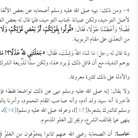
4- ومن ذلك: نهيه صلى الله عليه وسلم أصحابه عن بعض الألفاظ الت
لأصل التوحيد، ولكن صيانة لجناب التوحيد، فلما قال له بعض الصحابة: أ
فَضْلًا وَأَعْظَمُنَا طَوْلًا، فَقَالَ:
«
قُولُوا بِقَوْلِكُمْ، أَوْ بَعْضِ قَوْلِكُمْ، وَلَا ي
من التعدّي على مقام الربوبية.
ولما قال له رجل: مَا شَاءَ اللهُ وَشِئْتَ، فَقَالَ:
«
جَعَلْتَنِي لِلَّهِ عَدْلًا؟! مَ
يوهم الندية، مع أن قائل ذلك لم يرد هذا، ولكن سدًّا لذريعة الشرك
والأدلة على ذلك كثيرة معروفة.
ولا يقال: إنه صلى الله عليه وسلم نهى عن ذلك تواضعا فقط؛ فإنه 
فأخبرنا أنه سيد ولد آدم، وأنه صاحب المقام المحمود، وأمرنا بال
وسلم كالتبرك بشعره(
[17]
)، وعرقه صلى الله عليه وسلم(
[18]
)، 
ينهى عما يخالف الشرع، ويجر إلى الغلو المذموم.
خامسا:
أن الصحابة رضي الله عنهم كانوا يتخوَّفون من الغلوّ ف