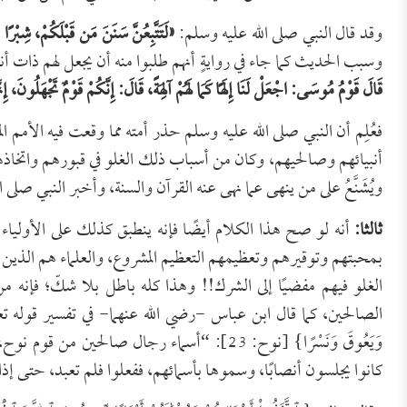
وقد قال النبي صلى الله عليه وسلم:
«
لَتَتَّبِعُنَّ سَنَنَ مَن قَبْلَكُمْ، شِب
وسبب الحديث كما جاء في روايةٍ أنهم طلبوا منه أن يجعل لهم ذات 
قَالَ قَوْمُ مُوسَى: اجْعَلْ لَنَا إِلَهًا كَمَا لَهُمْ آلِهَةً، قَالَ: إِنَّكُمْ قَوْمٌ تَجْهَلُونَ، إِن
فعُلِم أن النبي صلى الله عليه وسلم حذر أمته مما وقعت فيه الأمم ال
أنبيائهم وصالحيهم، وكان من أسباب ذلك الغلو في قبورهم واتخاذها
ويُشَنَّعُ على من ينهى عما نهى عنه القرآن والسنة، وأخبر النبي صلى 
ثالثا:
أنه لو صح هذا الكلام أيضًا فإنه ينطبق كذلك على الأولياء وا
بمحبتهم وتوقيرهم وتعظيمهم التعظيم المشروع، والعلماء هم الذين 
الغلو فيهم مفضيًا إلى الشرك!! وهذا كله باطل بلا شكّ؛ فإنه
الصالحين، كما قال ابن عباس -رضي الله عنهما- في تفسير قوله تعالى: {وَقَالُو
وَيَعُوقَ وَنَسْرًا} [نوح: 23]: “أسماء رجال صا
كانوا يجلسون أنصابًا، وسموها بأسمائهم، ففعلوا فلم تعبد، حتى 