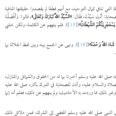
ي تنافي كمال التوحيد، مع أنهم قطعًا لم يقصدوا حقيقتها المنافية
َنْتَ سَيِّدُنَا، فَقَالَ:
«
السَّيِّدُ اللَّهُ تَبَارَكَ وَتَعَالَى
»
، قالوا: وَأَفْضَلُنَا
َسْتَجْرِيَنَّكُمْ الشَّيْطَانُ
»
(
[15]
). فلم ينههم عن الكلمة، ولكن خشي
ا شَاءَ اللهُ وَحْدَهُ
»
(
[16]
). ونهى عن الجمع بينه وبين لفظ الجلالة بما
.
صلى الله عليه وسلم أخبرنا بما له من الحقوق والشمائل والمنازل،
صلاة والسلام عليه، وأذن للصحابة في التبرك بآثاره صلى الله عليه
وغير ذلك مما وردت به الأحاديث، ولم ينههم عن ذلك، فعلم أنه إنما
ي النبي صلى الله عليه وسلم المفضي إلى الشرك، فمن دلائل ذلك