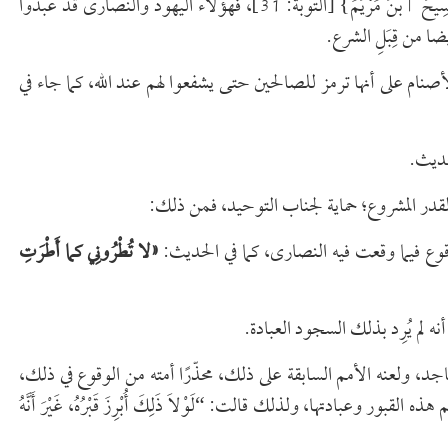
وقال تعالى: {‌ٱتَّخَذُواْ ‌أَحْبَارَهُمْ وَرُهْبَٰنَهُمْ أَرْبَابًا مِّن دُونِ ٱللَّهِ وَٱلْمَسِيحَ ٱبْنَ مَرْيَمَ} [التوبة: 31]، فهؤلاء اليهود والنصارى قد عبدوا
ا من قِبَلِ الشرع.
صنام على أنها ترمز للصالحين حتى يشفعوا لهم عند الله، كما جاء في
حديث.
قدر المشروع؛ حماية لجناب التوحيد، فمن ذلك:
«
لا تُطْرُونِي كما أَطْرَتِ
نه لم يُرِد بذلك السجود العبادة.
جد، ولعنه الأمم السابقة على ذلك، محذّرًا أمته من الوقوع في ذلك،
وعبادتها، ولذلك قالت: “لَوْلاَ ذَلِكَ أُبْرِزَ قَبْرُهُ، غَيْرَ أَنَّهُ