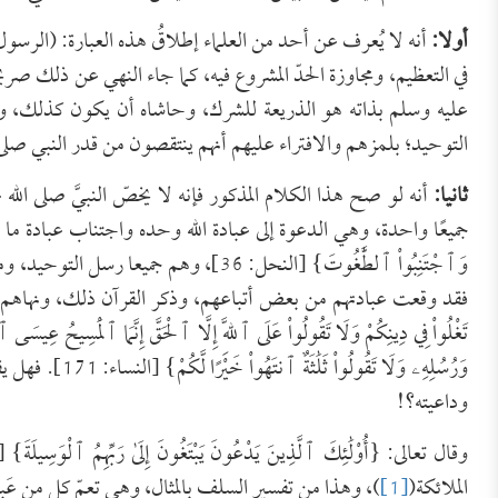
أولا:
أنه لا يُعرف عن أحد من العلماء إطلاقُ هذه العبارة: (الرسول
في التعظيم، ومجاوزة الحدّ المشروع فيه، كما جاء النهي عن ذلك صري
عليه وسلم بذاته هو الذريعة للشرك، وحاشاه أن يكون كذلك، ول
التوحيد؛ بلمزهم والافتراء عليهم أنهم ينتقصون من قدر النبي صلى 
ثانيا:
أنه لو صح هذا الكلام المذكور فإنه لا يخصّ النبيَّ صلى الله
جميعًا واحدة، وهي الدعوة إلى عبادة الله وحده واجتناب عبادة ما سواه، كما قال ت
وَٱجْتَنِبُواْ ٱلطَّٰغُوتَ} [النحل: 36]،
فقد وقعت عبادتهم من بعض أتباعهم، وذكر القرآن ذلك، ونهاهم عن ذلك،
‌تَغْلُواْ فِي دِينِكُمْ وَلَا تَقُولُواْ عَلَى ٱللَّهِ إِلَّا ٱلْحَقَّ إِنَّمَا ٱلْمَسِيحُ عِيسَى ٱبْنُ 
وَرُسُلِهِۦ وَلَا
وداعيته؟!
الملائكة(
[1]
)، وهذا من تفسير السلف بالمثال، وهي تعمّ كل من عَبد