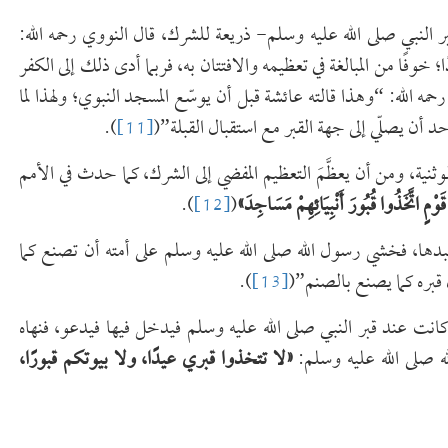
 النبي صلى الله عليه وسلم- ذريعة للشرك، قال النووي رحمه الله:
 خوفًا من المبالغة في تعظيمه والافتتان به، فربما أدى ذلك إلى الكفر
مه الله: “وهذا قالته عائشة قبل أن يوسّع المسجد النبوي؛ ولهذا لما
أن يصلّي إلى جهة القبر مع استقبال القبلة”(
[11]
).
ثنية، ومن أن يعظَّمَ التعظيم المفضي إلى الشرك، كما حدث في الأمم
َوْمٍ اتَّخَذُوا قُبُورَ أَنْبِيَائِهِمْ مَسَاجِدَ
»
(
[12]
).
عبدها، فخشي رسول الله صلى الله عليه وسلم على أمته أن تصنع كما
بره كما يصنع بالصنم”(
[13]
).
كانت عند قبر النبي صلى الله عليه وسلم فيدخل فيها فيدعو، فنهاه
 صلى الله عليه وسلم:
«
لا تتخذوا قبري عيدًا، ولا بيوتكم قبورًا،