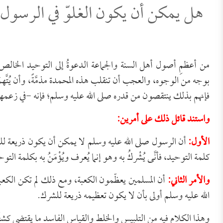
هل يمكن أن يكون الغلوّ في الرسول 
من أعظمِ أصول أهل السنة والجماعة الدعوةُ إلى التوحيد الخالص،
بوجه من الوجوه، والعجب أن تنقلب هذه المحمدة مذمَّةً، وأن يُتَّهمَ
فإنهم بذلك ينتقصون من قدره صلى الله عليه وسلم؛ فإنه -في زعم
واستند قائل ذلك على أمرين:
الأول:
أن الرسول صلى الله عليه وسلم لا يمكن أن يكون ذريعة للشرك؛ ل
كلمة التوحيد، فأنَّى يُشْركُ به وهو إنما يُعرف ويُؤْمَنُ به بكلمة التو
والأمر الثاني:
أن المسلمين يعظّمون الكعبة، ومع ذلك لم تكن الكع
الله عليه وسلم أولى بأن لا يكون تعظيمه ذريعة للشرك.
وهذا الكلام فيه من التلبيس والخلط والقياس الفاسد ما يقتضي كش