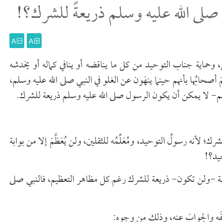
صلى الله عليه وسلم ذريعةً للشرك؟!
A
A
 وحماية جناب التوحيد من كل ما يناقضه أو ينافي كماله أو يخدشه
 أصحابُها بأنهم حينما ينهَون عن الغلو في النبي صلى الله عليه وسلم،
هم- لا يمكن أن يكون الرسول صلى الله عليه وسلم ذريعة للشرك.
أنه رسولُ التوحيد، ومُعَلِّمُه للثقلين، ولن يُعَظَّمَ إلا من بوابة
حيد؟!
بة -ولن تكون- ذريعة للشرك رغم كل مظاهر التعظيم، فالنبي صلى
فَه والجوابَ عنه، وذلك من وجوه: