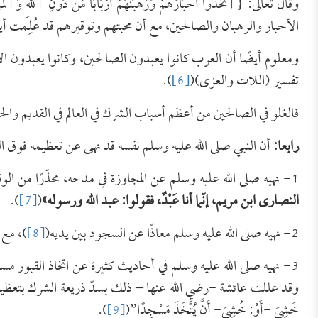
الأحبار والرهبان والصالحين، مع أن محبتهم وتوقيرهم قد عُلِمت أيض
ومعلوم أيضًا أن العرب كانوا يعبدون الصالحين، وكانوا يعبدون الأ
تفسير (اللات والعزى)(
[6]
).
فالغلو في الصالحين من أعظم أسباب الشرك في العالم في القديم وال
رابعا:
أن النبي صلى الله عليه وسلم نفسه قد نهى عن تعظيمه فوق ال
1- نهيه صلى الله عليه وسلم عن المجاوزة في مدحه، محذّرًا من الوقوع فيما وقعت فيه النصارى، كما في الحديث:
النصارى ابن مريم، إنّما أنا عَبْدٌ، فقولوا: عبد الله ورسوله
»
(
[7]
).
2- نهيه صلى الله عليه وسلم معاذًا عن السجود بين يديه(
[8]
)، مع أ
3- نهيه صلى الله عليه وسلم في أحاديث كثيرة عن اتخاذ القبور مسا
وقد عللت عائشة -رضي الله عنها – ذلك بسدّ ذريعة الشرك بتعظيم هذه القبور 
خَشِيَ -أَوْ: خُشِيَ- أَنَّ يُتَّخَذَ مَسْجِدًا”(
[9]
).