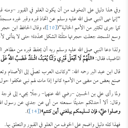
وفي هذا دليل على التخوف من أن يكون الغلو في القبور -ومنه قبر
“إنما نهى النبي صلى الله عليه وسلم عن اتخاذ قبره وقبر غيره مسجدًا؛
كما جرى لكثير من الأمم الخالية”(
[10]
)، وقال الحافظ ابن حجر رح
وسع المسجد جعلت حجرتها مثلّثة الشكل محدّدة؛ حتى لا يتأتى لأحد 
ولذا دعا النبي صلى الله عليه وسلم ربه أن يحفظ قبره من مظاهر الو
الماضية، فقال:
«
اللَّهُمَّ لَا تَجْعَلْ قَبْرِي وَثَنًا يُعْبَدُ، اشْتَدَّ غَضَبُ اللَّهِ عَلَى ق
قال ابن عبد البر رحمه الله: “وكانت العرب تصلّي إلى الأصنام وت
صنع بعض من مضى من الأمم؛ كانوا إذا مات لهم نبي عكفوا حول ق
ولما رأى علي بن الحسين -رضي الله عنهما- رجلًا يجيء إلى فرجة 
وقال: ألا أحدثكم حديثًا سمعته من أبي عن جدي عن رسول الله
وصلوا عليَّ، فإن تسليمكم يبلغني أين كنتم
»
(
[14]
).
فهذا كله دليل واضح على الخوف من الغلو في القبور والتعلق بها.