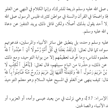
 صلى الله عليه وسلم ذريعة للشرك)، وإنما الكلام في النهي عن الغلو
حًا واضحًا في القرآن والسنة في مواطن كثيرة، فليس الرسول صلى الله
ا أحد يقول بذلك أصلًا، ولكن قائل ذلك يريد التنفيرَ عن دعاة
الله عليه وسلم.
 عليه وسلم وحده، بل ينطبق على سائر الأنبياء والمرسلين، فدعوتهم
عالى: {وَلَقَدْ بَعَثْنَا فِي كُلِّ أُمَّةٍ رَّسُولًا ‌أَنِ ‌ٱعبُدُواْ ٱللَّهَ
 وهم جميعا رسل التوحيد، ومعلموه للناس، وما عُرِف تعظيمُهم إلا من بوابة التوحيد، ومع ذلك
 وحذَّرنا من اتباع سبيلهم، قال تعالى: {يَٰأَهْلَ ٱلْكِتَٰبِ ‌لَا
مَرْيَمَ رَسُولُ ٱللَّهِ وَكَلِمَتُهُ أَلْقَىٰهَا إِلَىٰ مَرْيَمَ وَرُوحٌ مِّنْهُ فَـَٔامِنُواْ بِٱللَّهِ
 تَقُولُواْ ثَلَٰثَةٌ ٱنتَهُواْ خَيْرًا لَّكُمْ} [النساء: 171]. فهل يقال: كيف ينهى عن الغلو في المسيح عليه السلام وهو معلم التوحيد
وقال تعالى: {أُوْلَٰئِكَ ‌ٱلَّذِينَ ‌يَدْعُونَ ‌يَبْتَغُونَ إِلَىٰ رَبِّهِمُ ٱلْوَسِيلَةَ} [الإسراء: 57]، وهي نزلت في من يعبد عيسى وأمه، أو العزير، أو
 الأنبياء والصالحين.