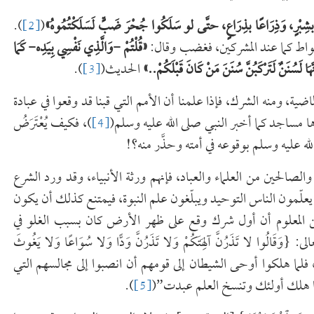
ْرًا بشِبْرٍ، وَذِرَاعًا بذِرَاعٍ، حتَّى لو سَلَكُوا جُحْرَ ضَبٍّ لَسَلَكْتُمُوهُ
»
(
[2]
).
أنواط كما عند المشركين، فغضب وقال:
«
قُلْتُمْ -وَالَّذِي نَفْسِي بِيَدِه- كَمَا
َّهَا لَسُنَنٌ لَتَرْكَبُنَّ سُنَنَ مَنْ كَانَ قَبْلَكُمْ..
»
الحديث(
[3]
).
ماضية، ومنه الشرك، فإذا علمنا أن الأمم التي قبنا قد وقعوا في عبادة
 مساجد كما أخبر النبي صلى الله عليه وسلم(
[4]
)، فكيف يُعْتَرَضُ
الله عليه وسلم بوقوعه في أمته وحذَّر منه؟!
لصالحين من العلماء والعباد، فإنهم ورثة الأنبياء، وقد ورد الشرع
يعلّمون الناس التوحيد ويبلّغون علم النبوة، فيمتنع كذلك أن يكون
 من المعلوم أن أول شرك وقع على ظهر الأرض كان بسبب الغلو في
ا لا تَذَرُنَّ آلِهَتَكُمْ وَلا تَذَرُنَّ وَدًّا وَلا سُوَاعًا وَلا يَغُوثَ
لحين من قوم نوح، فلما هلكوا أوحى الشيطان إلى قومهم أن انصبوا إلى مجالسهم التي
إذا هلك أولئك وتنسخ العلم عبدت”(
[5]
).