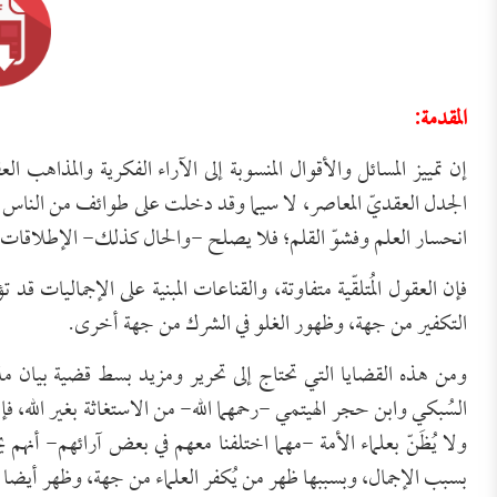
المقدمة:
إن تمييز المسائل والأقوال المنسوبة إلى الآراء الفكرية والمذاهب ا
الجدل العقديّ المعاصر، لا سيما وقد دخلت على طوائف من الناس 
انحسار العلم وفشوّ القلم؛ فلا يصلح -والحال كذلك- الإطلاقات م
فإن العقول المُتلقّية متفاوتة، والقناعات المبنية على الإجماليا
التكفير من جهة، وظهور الغلو في الشرك من جهة أخرى.
ومن هذه القضايا التي تحتاج إلى تحرير ومزيد بسط قضية بيان 
السُبكي وابن حجر الهيتمي -رحمهما الله- من الاستغاثة بغير الله
ولا يُظَنّ بعلماء الأمة -مهما اختلفنا معهم في بعض آرائهم- أنهم
بسبب الإجمال، وبسببها ظهر من يُكفر العلماء من جهة، وظهر أيض