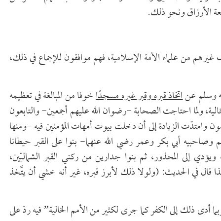
عة الأرزاق ونحو ذلك.
ف غيرهم من علماء الأمة الإسلامية، فهم موافقون للإجماع في ذلك،
ليه وسلم عن
اتخاذ قبره وقبر غيره مسجدًا
خوفا من المبالغة في تعظيمه
لخالية، ولما احتاجت الصحابة -رضوان الله عليهم أجمعين- والتابعون
مون وامتدّت الزيادة إلى أن دخلت بيوت أمهات المؤمنين فيه -ومنها
 وصاحبيه أبي بكر وعمر رضي الله عنهما- بنوا على القبر حيطانا
 ويؤدي إلى المحذور، ثم بنوا جدارين من ركني القبر الشماليّين،
ا قال في الحديث: (ولولا ذلك لأبرز قبره، غير أنه خشي أن يتَّخذ
بما أدى ذلك إلى الكفر كما جرى لكثير من الأمم الخالية” فيه ردّ على