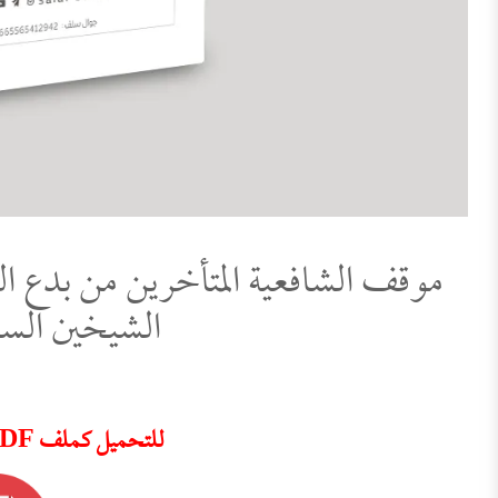
موقف الشافعية المتأخرين من بدع ا
الشيخين السب
للتحميل كملف PDF اضغط على الأيقونة