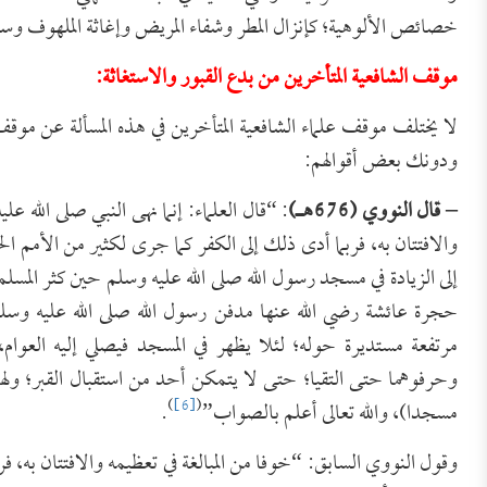
خصائص الألوهية؛ كإنزال المطر وشفاء المريض وإغاثة الملهوف وس
موقف الشافعية المتأخرين من بدع القبور والاستغاثة:
لا يختلف موقف علماء الشافعية المتأخرين في هذه المسألة عن موق
ودونك بعض أقوالهم:
– قال النووي (676هـ)
: “قال العلماء: إنما نهى النبي صلى الله ع
والافتتان به، فربما أدى ذلك إلى الكفر كما جرى لكثير من الأمم ا
إلى الزيادة في مسجد رسول الله صلى الله عليه وسلم حين كثر المسل
حجرة عائشة رضي الله عنها مدفن رسول الله صلى الله عليه وسلم
مرتفعة مستديرة حوله؛ لئلا يظهر في المسجد فيصلي إليه العوام،
وحرفوهما حتى التقيا؛ حتى لا يتمكن أحد من استقبال القبر؛ ولهذ
)
[6]
(
مسجدا)، والله تعالى أعلم بالصواب”
.
وقول النووي السابق: “خوفا من المبالغة في تعظيمه والافتتان به، فر