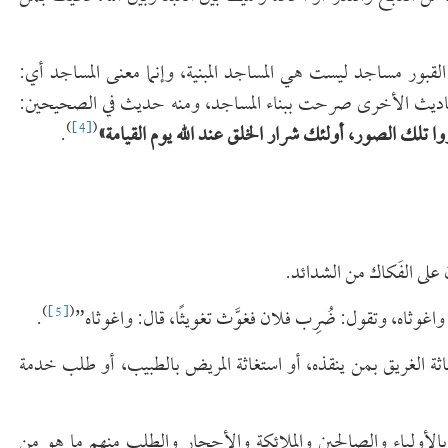
القبور مساجد ليست هي المساجد المبنية، وإنما معنى المساجد أي:
لأحاديث الأخرى صرحت ببناء المساجد، ومنه حديث في الصحيحين:
)
[4]
(
ا تلك الصور، أولئك شرار الخلق عند الله يوم القيامة
»
.
 على الفَكاك من الشدائد.
)
[5]
(
وثاه، وتقول: ضُرِب فلان فغوَّث تغويثًا، قال: واغوثاه”
.
غاثة الغريق بمن ينقذه، أو استغاثة المريض بالطبيب، أو طلب خدمة
ة بالأولياء والصالحين والملائكة والأحجار والطلب منهم ما هو من