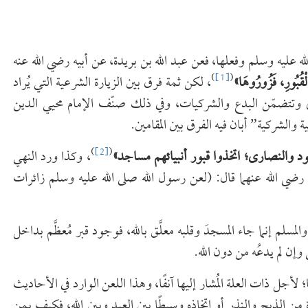
له عليه وسلم وفعلها، فعن عبد الله بن بريدة، عن أبيه رضي الله عنه
)
[1]
(
الْقُبُورِ، فَزُورُوهَا
»
، لكن ثمة فرق بين الزيارة الشرعية التي يُراد
بوي وتتضمّن البدع والشركيات، وفي ذلك صنّف الإمام محيي الدين
)
[2]
(
هود والنصارى؛ اتخذوا قبور أنبيائهم مساجد
»
، وكذا ورد النهي
رضي الله عنهما قال: (لعن رسول الله صلى الله عليه وسلم زائرات
لم إنما جاء المسجدَ وقلبه معلَّق بالله، فوجود قبر مُعظَّم بداخل
وإن لم يدعُه من دون الله.
 لأجل ذات العلة المُشار إليها آنفًا، وهذا اللعن الوارد في الأحاديث
من الذبح والنذر أو اتخاذه وسيطًا بين العبد وبين الله، فكيف بمن