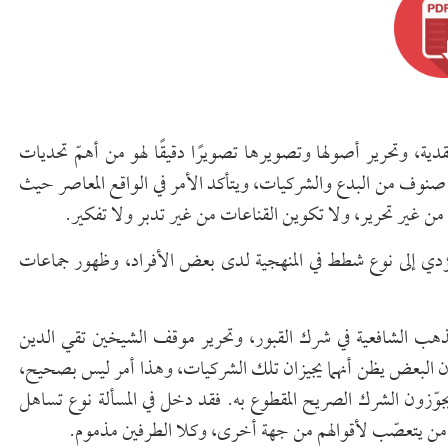
لعقدية، وتحرير أصولها وتصويرها تصويرًا دقيقًا لهو من أهمّ تحديات
صنوف من البدع والشركيات، ويتأكد الأمر في الواقع المعاصر حيث
ن غير تحرير، ولا تكوين القناعات من غير تدبر ولا تفكير.
ت قد تؤدي إلى نوع شطط في المنهجية لدى بعض الأفراد، وظهور جماعات
مذهب الشافعية في شرك القبور، وتحرير موقف الشيخين تقي الدين
، فإن البعض يظن أنهما يجيزان تلك الشركيات، وهذا أمر ليس بصحيح،
 يجوّزون الشرك الصريح المقطوع به. فقد دخل في المسألة نوع تساهل
ا من يتعصّب لأقوالهم من جهة أخرى، وكلا الطرفين مذموم.