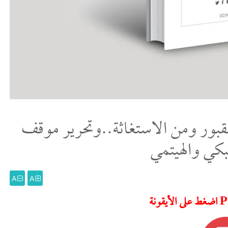
لقبور ومن الاستغاثة..وتحرير موقف
كي والهيتمي
A
A