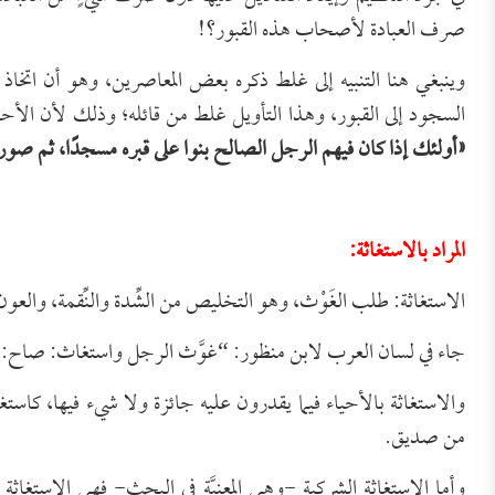
صرف العبادة لأصحاب هذه القبور؟!
وينبغي هنا التنبيه إلى غلط ذكره بعض المعاصرين، وهو أن اتخاذ 
السجود إلى القبور، وهذا التأويل غلط من قائله؛ وذلك لأن ا
«
أولئك إذا كان فيهم الرجل الصالح بنوا على قبره مسجدًا، ثم صورو
المراد بالاستغاثة:
الاستغاثة: طلب الغَوْث، وهو التخليص من الشِّدة والنِّقمة، والعون
جاء في لسان العرب لابن منظور: “غوَّث الرجل واستغاث: صاح: واغ
والاستغاثة بالأحياء فيما يقدرون عليه جائزة ولا شيء فيها، كاست
من صديق.
وأما الاستغاثة الشركية -وهي المعنيَّة في البحث- فهي الاستغاث