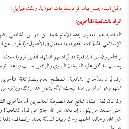
وقبل البدء يحسن بيان المراد بمفردات عنوانها، وذلك فيما يلي:
المراد بالشافعية المتأخرين:
الشافعية هم المعتنون بفقه الإمام محمد بن إدريس الشافعي رضي ا
الإسلامي بالمدوّنات الفقهية، والتحقيق في الأصول؛ لِما عُرف عن ال
والمتأخرون من الشافعية قد يُراد بهم الفقهاء الذين قرروا معتمَد
بحسب ما اتّفق عليه الشيخان النووي والرافعي حسب قواعد الترجيح
وقد يُراد بمتأخري الشافعية: المصطلح العام ليضمّ كافة المتأخرين 
المفهوم هو المراد من هذا البحث؛ لأنه يشمل هذا وذاك، ولِما فيه من 
ولما كان ثمة اعتقاد شائع عند الصوفية المعاصرين أنّ متأخّري الشاف
حتى سمعنا من يقول: إن دعاء غير الله جائز على قول الشافعية! ولم
غير الله، وخالفه الجمهور= لزم بيان المسألة بعدلٍ وإنصاف، دفعا 
تفريط.