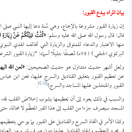
بيان المراد ببدع القبور:
إن زيارة القبور مشروعة بالإجماع، وهي سُنة دعا إليها النبي صلى ال
قال: قال رسول الله صلى الله عليه وسلم:
«
كُنْتُ نَهَيْتُكُمْ عَنْ زِيَارَةِ 
منها الاعتبار والدعاء للمتوفى والزيارة التي تخالف الهدي الن
البركوي الحنفي ) 981ه) مُصنفًا جليلًا أسماه: “زيارة القبور الشرعية والشركية” أبان فيه الفرق بين المقامين.
ولعل أشهر حديث متداوَل هو حديث الصحيحين:
«
لعن الله الي
عن تعظيم القبور بتعليق القناديل والسرج عليها، فعن ابن عباس 
)
[3]
(
القبور والمتخذين عليها المساجد والسرج)
.
والسبب في ذلك يعود إلى أن تعظيمها يشوب إخلاصَ القلب لله، والمس
المسجد سيصرف جزءا من القلب إلى هذا القبر المعظَّم لا محالة، حتى 
وكذا الأمر في اتخاذ السرج والقناديل على القبور بما يوحي بتعظيمها؛
في مجرد التعظيم وإيقاد القناديل عليها دون صرف شيءٍ من العبادة 