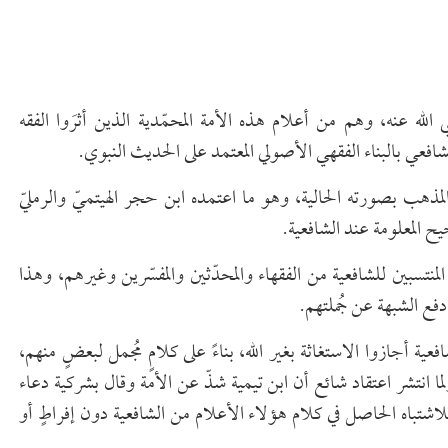
لله عنه، وهم من أعلام هذه الأمة المحمّدية الذين أثرَوا الفقه
شافعي بالبناء الفقهي الأصولي المعتمد على الحديث النبوي.
 المذهب بصورته الحالية، وهو ما اعتمده ابن حجر الهيتميّ والرمليّ
 المعلومة عند الشافعية.
المنتسبين للشافعية من الفقهاء والمحدّثين والمفسّرين وغيرهم، وهذا
دفع الشبهة عن جُملتهم.
عية أجازوا الاستغاثة بغير الله، بناءً على كلامٍ مُجمل لبعضٍ منهم،
ا انتشر اعتقاد شائع أن ابن تيمية شذّ عن الأمة وقال بشركية دعاء
للاشتباه الحاصل في كلام هؤلاء الأعلام من الشافعية دون إفراطٍ أو