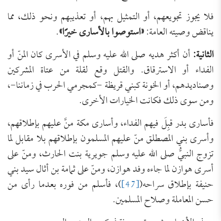
فلا يجوز تجويعهم، أو التمثيل بهم، أو تعذيبهم ونحو ذلك، مما
يناقض وصيته العامة:
«استوصوا بالأسارى خيرًا»
.
الثانية:
أن أكثر هديه صلى الله عليه وسلم في الأسرى كان المنّ أو
الفداء أو الاسترقاق. والقتل وقع لقلة من عتاة المشركين
وصناديدهم، أو الخونة كبني قريظة -كمجرمي الحرب في زماننا-،
ومن سوى ذلك فكانت الخيارات الأخرى.
فأسارى بدر قبِلَ فيهم الفداء، وأسارى مكة منَّ عليهم بإطلاقهم،
وأسرى بني المصطلق منّ عليهم المسلمون بإطلاقهم بلا مقابل لما
تزوج النبيُّ صلى الله عليه وسلم جويرية بنت الحارث، ومنّ على
أسرى هوازن لما جاءه وفد هوازن، ومنّ على ثمامة بن أثال سيد بني
حنيفة بإطلاق سراحه(
[47]
)، فأسلم من فوره بعدما رأى من
حسن المعاملة وصلاح المسلمين.