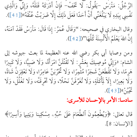
الرَّجُلُ: ‌مَتْرَسْ -يَقُولُ: لَا تَخَفْ- فَإِنْ أَدْرَكَهُ قَتَلَهُ، وَإِنِّي وَالَّذِي
نَفْسِي بِيَدِهِ لَا يَبْلُغَنِّي أَنَّ أَحَدًا فَعَلَ ذَلِكَ إِلَّا ضَرَبْتُ عُنُقَهُ»(
[41]
).
وقال البخاري في صحيحه: “وَقَالَ عُمَرُ: إِذَا قَالَ: ‌مَتْرَسْ فَقَدْ آمَنَهُ،
إِنَّ اللهَ يَعْلَمُ الْأَلْسِنَةَ كُلَّهَا”(
[42]
).
ومن وصايا أبي بكر رضي الله عنه العظيمة لما بعث جيوشه إلى
الشام: «وَإِنِّي مُوصِيكَ بِعَشْرٍ: لَا تَقْتُلَنَّ امْرَأَةً، وَلَا صَبِيًّا، وَلَا كَبِيرًا
هَرِمًا، وَلَا تَقْطَعَنَّ شَجَرًا مُثْمِرًا، ‌وَلَا ‌تُخَرِّبَنَّ ‌عَامِرًا، وَلَا تَعْقِرَنَّ شَاةً،
وَلَا بَعِيرًا، إِلَاّ لِمَأْكَلَةٍ، وَلَا تُغَرِّقَنَّ نَحْلًا، وَلَا تَحْرِقَنَّه، وَلَا تَغْلُلْ، وَلَا
تَجْبُنْ»(
[43]
).
سادسا: الأمر بالإحسان للأسرى:
قال تعالى: ﴿وَيُطْعِمُونَ ٱلطَّعَامَ عَلَىٰ حُبِّهِۦ مِسْكِينا وَيَتِيما ‌وَأَسِيرًا﴾
[الإنسان: 8].