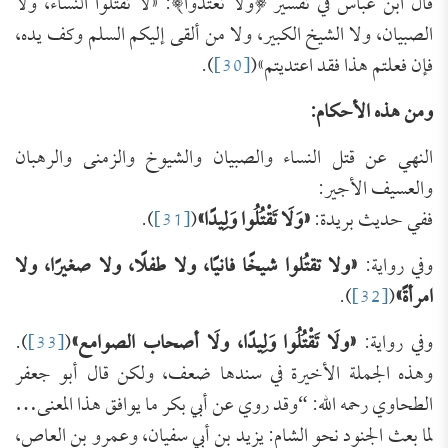
قال ابن عباس في تفسير ﴿‌وَلَا ‌تَعْتَدُواْ﴾: «لا تقتلوا النساء، ولا
الصبيان، ولا الشيخ الكبير، ولا من ألقى إليكم السلم وكف يده،
فإن فعلتم هذا فقد اعتديتم»(
[30]
).
ومن هذه الأحكام:
النهي عن قتل النساء والصبيان والشيوخ والزمنى والرهبان
والعسيف الأجير:
ففي حديث بريدة: ‌
«وَلَا
تَقْتُلُوا وَلِيدًا»
(
[31]
).
وفي رواية:
«
ولا
تقتُلوا شيخًا فانيًا، ولا طفلًا، ولا صغيرًا، ولا
امرأةً»
(
[32]
).
وفي رواية:
«
ولَا
تَقْتُلُوا وَلِيدًا، ولَا أصحاب الصوامع»
(
[33]
).
وهذه الجملة الأخيرة في سندها ضعف، ولكن قال أبو جعفر
الطحاوي رحمه الله: “وقد روي عن أبي بكر ما يوافق هذا المعنى…
لما بعث الجنود نحو الشام: يزيد بن أبي سفيان، وعمرو بن العاص،