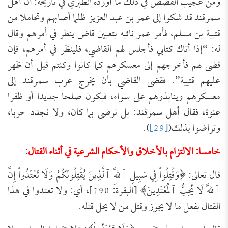
ومن عجيب القصص في ذلك ما أورده الطبري في تاريخه: أن أهل
سمرقند قد شكوا إلى عمر بن عبد العزيز ظلما أصابهم وتحاملا من
قتيبة بن مسلم، فأمر عمر نائبه بتعيين قاض ينظر في أمرهم وقال
له: “إذا أتاك كتابي فأجلس لهم القاضي، فلينظر في أمرهم، فإن
قضى لهم فأخرجهم إلى معسكرهم كما كانوا وكنتم قبل أن ظهر
عليهم قتيبة”. فقضى القاضي بأن يخرج عرب سمرقند إلى
معسكرهم وينابذوهم على سواء، فيكون صلحا جديدا أو ظفرا
عنوة، فقال أهل سمرقند: بل نرضى بما كان، ولا نجدد حربا،
وتراضوا بذلك(
[29]
).
خامسا: الالتزام بالأخلاق والأحكام الشرعية في أثناء القتال:
قال تعالى: ﴿وَقَٰتِلُواْ فِي سَبِيلِ ٱللَّهِ ٱلَّذِينَ يُقَٰتِلُونَكُمْ ‌وَلَا ‌تَعْتَدُواْ إِنَّ
ٱللَّهَ لَا يُحِبُّ ٱلْمُعْتَدِينَ﴾ [البقرة: 190]، أي: ولا تعتدوا في هذا
القتال بفعل ما لا يجوز وقتل من لا يحل قتله.