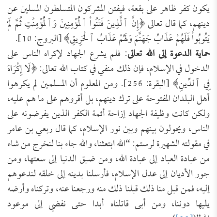
يكون كفر ظاهر على بقعة، فيفتن المشركون المتسلطون المسلين عن
دينهم، كما قال تعالى ﴿إِنَّ ٱلَّذِينَ ‌فَتَنُواْ ‌ٱلْمُؤْمِنِينَ وَٱلْمُؤْمِنَٰتِ ثُمَّ لَمْ
يَتُوبُواْ فَلَهُمْ عَذَابُ جَهَنَّمَ وَلَهُمْ عَذَابُ ٱلْحَرِيقِ﴾ [البروج: 10].
حماية الدعوة إلى الله تعالى
: فلم يشرع الجهاد لإكراه الناس على
الدخول في الإسلام، فإن ذلك منفي في كتاب الله تعالى: ﴿‌لَا ‌إِكْرَاهَ
فِي ٱلدِّينِ﴾ [البقرة: 256]. ومن المعلوم أن المسلمين لم يكرهوا
أهل البلدان المفتوحة على ترك دينهم، بل أقروهم على ما هم عليه،
ولكن كانت وظيفة الجهاد إزاحة أئمة الكفر الذين يفرضونه على
الناس، ويحولون بينهم وبين نور الإسلام، كما قال ربعي بن عامر
في مقولته الشهيرة لرستم: “‌الله ‌ابتعثنا، والله جاء بنا لنخرج من شاء
من عبادة العباد إلى عبادة الله، ومن ضيق الدنيا إلى سعتها، ومن
جور الأديان إلى عدل الإسلام، فأرسلنا بدينه إلى خلقه لندعوهم
إليه، فمن قبل منا ذلك قبلنا ذلك منه ورجعنا عنه، وتركناه وأرضه
يليها دوننا، ومن أبى قاتلناه أبدا حتى نفضي إلى موعود