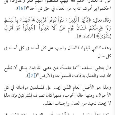
على أن تعتدوا حكم الله فيهم، فتقتصوا منهم ظلمًا وعدوانًا، بل
احكموا بما أمركم الله به من العدل في حق كل أحد”(
[6]
).
وقال تعالى: ﴿يَٰأَيُّهَا ٱلَّذِينَ ءَامَنُواْ كُونُواْ قَوَّٰمِينَ لِلَّهِ شُهَدَاءَ بِٱلْقِسْطِ
وَلَا ‌يَجْرِمَنَّكُمْ شَنَـَٔانُ قَوْمٍ عَلَىٰ أَلَّا تَعْدِلُواْ ٱعْدِلُواْ هُوَ أَقْرَبُ
لِلتَّقْوَىٰ﴾ [المائدة: 8].
وهذه كالتي قبلها، فالعدل واجب على كل أحد، في كل أحد، في
كل حال.
قال بعض السلف: “ما عاملتَ من عصى الله فيك بمثل أن تطيع
الله فيه، والعدل به قامت السموات والأرض”(
[7]
).
وهذا هو الأصل العام الذي يجب على المسلمين مراعاته في كل
الأحوال، ومنها حالة الحرب، فمهما كان تصرف المشركين فإن هذا
لا يجعلنا نحيد عن العدل واجتناب الظلم.