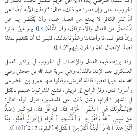
وقد استدلّ القرطبي بهذه الآية على تحريم التمثيل بجثث الكفار في
الحروب، حتى وإن فعلوا هم ذلك، فقال: “ودلت الآية أيضًا على
أنّ كفر الكافر لا يمنع من العدل عليه، وأن يُقْتَصَر بهم على
المُسْتَحَقّ من القتال والاسترقاق، وأنّ المُثْلَةَ(
[8]
) بهم غيرُ جائزة
وإنْ قتلوا نساءنا وأطفالنا وغمُّونا بذلك، فليس لنا أن نقتلهم بمثلة
قصدًا لإيصال الغمّ والحزن إليهم”(
[9]
).
وقد برزت قيمة العدل والإنصاف في الحروب في بواكير العمل
العسكري بعد الإذن بالقتال، وهي سرية عبد الله بن جحش رضي
الله عنه حينما تعقبوا قافلة لقريش، وقتلوا منها عمرو بن الحضرمي
وأسروا اثنين، وفرَّ الرابع إلى قريش، فشنع المشركون عليهم بالقتل
في الشهر الحرام، وشق ذلك على المسلمين، فنزل قوله تعالى:
﴿يَسْـَٔلُونَكَ عَنِ ٱلشَّهْرِ ٱلْحَرَامِ قِتَال فِيهِ ‌قُلْ ‌قِتَال ‌فِيهِ كَبِير وَصَدٌّ
عَن سَبِيلِ ٱللَّهِ وَكُفْرُ بِهِۦ وَٱلْمَسْجِدِ ٱلْحَرَامِ وَإِخْرَاجُ أَهْلِهِۦ مِنْهُ
أَكْبَرُ عِندَ ٱللَّهِ وَٱلْفِتْنَةُ أَكْبَرُ مِنَ ٱلْقَتْلِ﴾ [البقرة: 217](
[10]
).