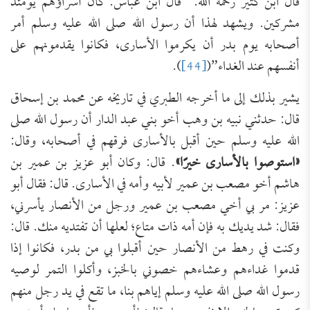
قال ابن كثير رحمه الله: “قال ابن عباس: كان أسراؤهم يومئذ
مشركين. ويشهد لهذا أن رسول الله صلى الله عليه وسلم أمر
أصحابه يوم بدر أن يكرموا الأسارى، فكانوا يقدمونهم على
أنفسهم عند الغداء”(
[44]
).
يشير بذلك إلى ما أخرجه الطبري في تاريخه عن محمد بن إسحاق
قال: حدثني نبيه بن وهب أخو بني عبد الدار أن رسول الله صلى
الله عليه وسلم حين أقبل بالأسارى فرقهم في أصحابه، وقال:
«استوصوا بالأسارى خيرًا»
. قال: وكان أبو عزيز بن عمير بن
هاشم أخو مصعب بن عمير لأبيه وأمه في الأسارى. قال: فقال أبو
عزيز: مر بي أخي مصعب بن عمير ورجل من الأنصار يأسرني،
فقال: شد يديك به فإن أمه ذات متاع؛ لعلها أن تفتديه منك. قال:
وكنت في رهط من الأنصار حين أقبلوا بي من بدر، فكانوا إذا
قدموا غداءهم وعشاءهم خصوني بالخبز، وأكلوا التمر لوصيه
رسول الله صلى الله عليه وسلم إياهم بنا، ما تقع في يد رجل منهم