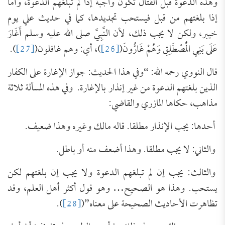
وهذه الدعوة قبل القتال تكون واجبة إذا لم تبلغهم الدعوة، وأما
إذا بلغتهم من قبل فيستحب تجديدها، كما في حديث علي يوم
خيبر، ولكن لا يجب ذلك، لأن النَّبِيَّ صلى الله عليه وسلم ‌أَغَارَ
‌عَلَى ‌بَنِي ‌الْمُصْطَلِقِ وَهُمْ غَارُّونَ(
[26]
)، أي: وهم غافلون(
[27]
).
قال النووي رحمه الله: “وفي هذا الحديث: جواز الإغارة على الكفار
الذين بلغتهم الدعوة من غير إنذار بالإغارة. وفي هذه المسألة ثلاثة
مذاهب، حكاها المازري والقاضي:
أحدها: يجب الإنذار مطلقا. قاله مالك وغيره وهذا ضعيف.
والثاني: لا يجب مطلقا. وهذا أضعف منه أو باطل.
والثالث: يجب إن لم تبلغهم الدعوة ولا يجب إن بلغتهم لكن
يستحب. وهذا هو الصحيح… وهو قول أكثر أهل العلم، وقد
تظاهرت الأحاديث الصحيحة على معناه”(
[28]
).