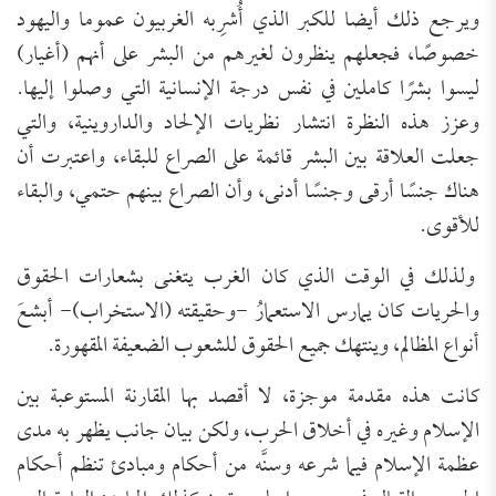
ويرجع ذلك أيضا للكبر الذي أُشرِبه الغربيون عموما واليهود
خصوصًا، فجعلهم ينظرون لغيرهم من البشر على أنهم (أغيار)
ليسوا بشرًا كاملين في نفس درجة الإنسانية التي وصلوا إليها.
وعزز هذه النظرة انتشار نظريات الإلحاد والداروينية، والتي
جعلت العلاقة بين البشر قائمة على الصراع للبقاء، واعتبرت أن
هناك جنسًا أرقى وجنسًا أدنى، وأن الصراع بينهم حتمي، والبقاء
للأقوى.
ولذلك في الوقت الذي كان الغرب يتغنى بشعارات الحقوق
والحريات كان يمارس الاستعمارُ -وحقيقته (الاستخراب)- أبشعَ
أنواع المظالم، وينتهك جميع الحقوق للشعوب الضعيفة المقهورة.
كانت هذه مقدمة موجزة، لا أقصد بها المقارنة المستوعبة بين
الإسلام وغيره في أخلاق الحرب، ولكن بيان جانب يظهر به مدى
عظمة الإسلام فيما شرعه وسنَّه من أحكام ومبادئ تنظم أحكام