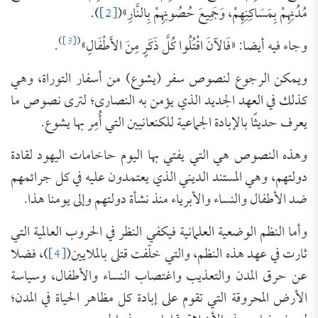
مُدُنِهِمْ بِمَسَاكِنِهِمْ، وَجَمِيعَ حُصُونِهِمْ بِالنَّارِ»(
[2]
).
)
[3]
(
وجاء فيه أيضا: «فَالآنَ اقْتُلُوا كُلَّ ذَكَرٍ مِنَ الأَطْفَالِ»
.
ويمكن الرجوع لنصوص سفر (يشوع) من أسفار التوراة، وهي
كذلك في العهد الجديد الذي يؤمن به النصارى؛ لترى نصوص ما
يعرف حديثًا بالإبادة الجماعية للكنعانيين التي أُمِر بها يشوع.
وهذه النصوص هي التي يفتي بها اليوم حاخامات اليهود لقادة
دولتهم، وهي المستند الديني الذي يعتمدون عليه في كل جرائمهم
ضد الأطفال والنساء والأبرياء منذ نشأة دولتهم وإلى يومنا هذا.
وأما النظم الوضعية العلمانية فيكفي النظر في الحروب العالمية التي
ثارت في عهد هذه النظم، والتي خلّفت قتلى بالملايين(
[4]
)، فضلا
عن حرق المدن والتعذيب واغتصاب النساء والأطفال، وسياسة
الأرض المحروقة التي تقوم على إبادة كل مظاهر الحياة في المدن؛