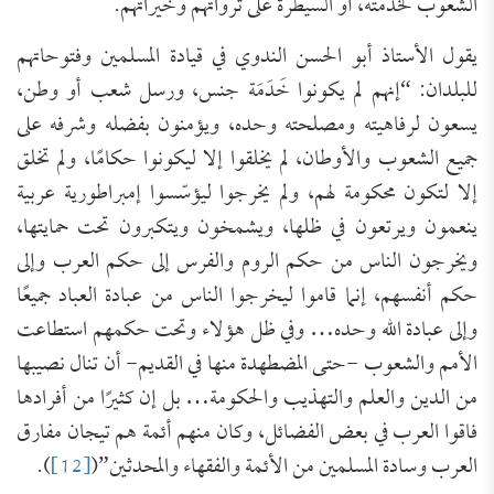
الشعوب لخدمته، أو السيطرة على ثرواتهم وخيراتهم.
يقول الأستاذ أبو الحسن الندوي في قيادة المسلمين وفتوحاتهم
للبلدان: “إنهم لم يكونوا خَدَمَة جنس، ورسل شعب أو وطن،
يسعون لرفاهيته ومصلحته وحده، ويؤمنون بفضله وشرفه على
جميع الشعوب والأوطان، لم يخلقوا إلا ليكونوا حكامًا، ولم تخلق
إلا لتكون محكومة لهم، ولم يخرجوا ليؤسّسوا إمبراطورية عربية
ينعمون ويرتعون في ظلها، ويشمخون ويتكبرون تحت حمايتها،
ويخرجون الناس من حكم الروم والفرس إلى حكم العرب وإلى
حكم أنفسهم، إنما قاموا ليخرجوا الناس من عبادة العباد جميعًا
وإلى عبادة الله وحده… وفي ظل هؤلاء وتحت حكمهم استطاعت
الأمم والشعوب -حتى المضطهدة منها في القديم- أن تنال نصيبها
من الدين والعلم والتهذيب والحكومة… بل إن كثيرًا من أفرادها
فاقوا العرب في بعض الفضائل، وكان منهم أئمة هم تيجان مفارق
العرب وسادة المسلمين من الأئمة والفقهاء والمحدثين”(
[12]
).