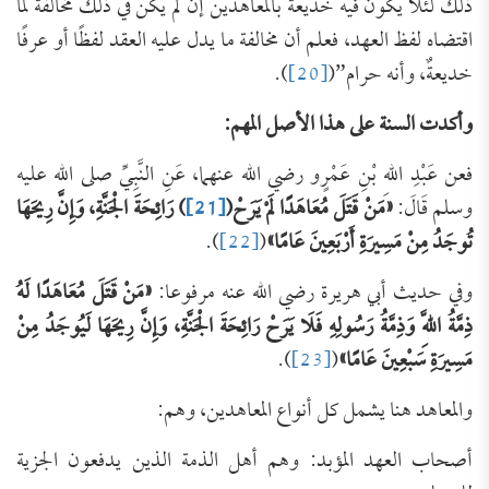
ذلك لئلا يكون فيه خديعة بالمعاهدين إن لم يكن في ذلك مخالفة لما
اقتضاه لفظ العهد، فعلم أن مخالفة ما يدل عليه العقد لفظًا أو عرفًا
خديعةٌ، وأنه حرام”(
[20]
).
وأكدت السنة على هذا الأصل المهم:
فعن عَبْدِ اللهِ بْنِ عَمْرٍو رضي الله عنهما، عَنِ النَّبِيِّ صلى الله عليه
وسلم قَالَ:
«مَنْ قَتَلَ مُعَاهَدًا لَمْ يَرَحْ(
[21]
) رَائِحَةَ الْجَنَّةِ، وَإِنَّ رِيحَهَا
تُوجَدُ مِنْ مَسِيرَةِ أَرْبَعِينَ عَامًا»
(
[22]
).
وفي حديث أبي هريرة رضي الله عنه مرفوعا:
«
مَنْ
قَتَلَ
مُعَاهَدًا لَهُ
ذِمَّةُ اللَّهِ وَذِمَّةُ رَسُولِهِ فَلَا يَرَحْ رَائِحَةَ الْجَنَّةِ، وَإِنَّ رِيحَهَا لَيُوجَدُ مِنْ
مَسِيرَةِ سَبْعِينَ عَامًا»
(
[23]
).
والمعاهد هنا يشمل كل أنواع المعاهدين، وهم:
أصحاب العهد المؤبد: وهم أهل الذمة الذين يدفعون الجزية