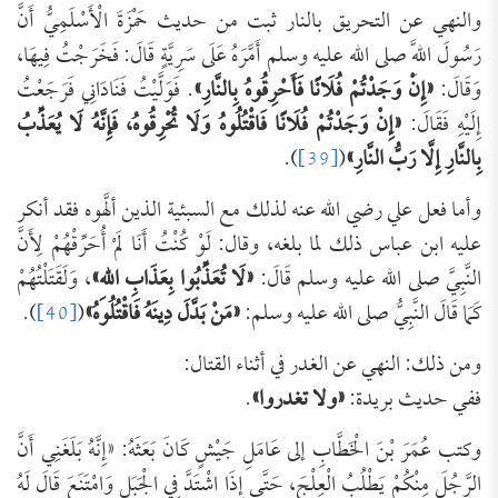
والنهي عن التحريق بالنار ثبت من حديث حَمْزَةَ الْأَسْلَمِيُّ أَنَّ
رَسُولَ اللَّهِ صلى الله عليه وسلم أَمَّرَهُ عَلَى سَرِيَّةٍ قَالَ: فَخَرَجْتُ فِيهَا،
وَقَالَ:
«إِنْ وَجَدْتُمْ فُلَانًا فَأَحْرِقُوهُ بِالنَّارِ»
. فَوَلَّيْتُ فَنَادَانِي فَرَجَعْتُ
إِلَيْهِ فَقَالَ:
«إِنْ وَجَدْتُمْ فُلَانًا فَاقْتُلُوهُ وَلَا تُحْرِقُوهُ، فَإِنَّهُ
لَا
يُعَذِّبُ
بِالنَّارِ
إِلَّا
رَبُّ
النَّارِ»
(
[39]
).
وأما فعل علي رضي الله عنه لذلك مع السبئية الذين ألَّهوه فقد أنكر
عليه ابن عباس ذلك لما بلغه، وقال: ‌لَوْ ‌كُنْتُ ‌أَنَا ‌لَمْ ‌أُحَرِّقْهُمْ لِأَنَّ
النَّبِيَّ صلى الله عليه وسلم قَالَ:
«لَا تُعَذِّبُوا بِعَذَابِ اللهِ»
، وَلَقَتَلْتُهُمْ
كَمَا قَالَ النَّبِيُّ صلى الله عليه وسلم:
«مَنْ بَدَّلَ دِينَهُ فَاقْتُلُوهُ»
(
[40]
).
ومن ذلك: النهي عن الغدر في أثناء القتال:
ففي حديث بريدة:
«ولا تغدروا»
.
وكتب عُمَرَ بْنَ الْخَطَّابِ إلى عَامَلِ جَيْشٍ كَانَ بَعَثَهُ: «إِنَّهُ بَلَغَنِي أَنَّ
الرَّجُلَ مِنْكُمْ يَطْلُبُ الْعِلْجَ، حَتَّى إِذَا اشْتَدَّ فِي الْجَبَلِ وَامْتَنَعَ قَالَ لَهُ