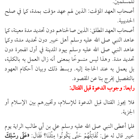
للمسلمين.
أصحاب العهد المؤقت: الذين لهم عهد مؤقت بمدة، كما في صلح
الحديبية.
أصحاب العهد المطلق: الذين صالحناهم دون تحديد مدة معينة، كما
عاهد النبي صلى الله عليه وسلم أهل خيبر دون تحديد مدة، وكما
عاهد النبي صلى الله عليه وسلم يهود المدينة في أول الهجرة دون
تحديد مدة. وهذا ليس منسوخًا بمعنى أنه زال العمل به بالكلية،
بل يعمل به عند الحاجة إليه. وبسط ذلك وبيان أحكام العهود
بالتفصيل يخرج بنا عن المقصود.
رابعا: وجوب الدعوة قبل القتال:
فلا يجوز القتال قبل الدعوة للإسلام، وتخييرهم بين الإسلام أو
الجزية.
فلما أعطى النبي صلى الله عليه وسلم علي بن أبي طالب الراية يوم
خيبر قال له علي: نُقَاتِلُهُمْ حَتَّى يَكُونُوا مِثْلَنَا؟ فَقَالَ:
«عَلَى رِسْلِكَ