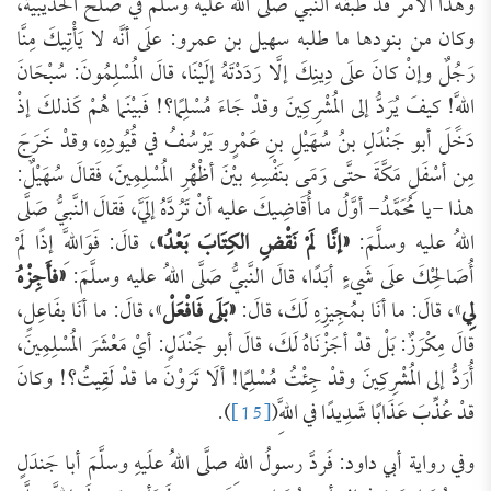
وهذا الأمر قد طبقه النبي صلى الله عليه وسلم في صلح الحديبية،
وكان من بنودها ما طلبه سهيل بن عمرو: علَى أنَّه لا يَأْتِيكَ مِنَّا
رَجُلٌ وإنْ كانَ علَى دِينِكَ إلَّا رَدَدْتَهُ إلَيْنَا، قالَ المُسْلِمُونَ: سُبْحَانَ
اللَّهِ! كيفَ يُرَدُّ إلى المُشْرِكِينَ وقدْ جَاءَ مُسْلِمًا؟! فَبيْنَما هُمْ كَذلكَ إذْ
دَخَلَ أبو جَنْدَلِ بنُ سُهَيْلِ بنِ عَمْرٍو يَرْسُفُ في قُيُودِهِ، وقدْ خَرَجَ
مِن أسْفَلِ مَكَّةَ حتَّى رَمَى بنَفْسِهِ بيْنَ أظْهُرِ المُسْلِمِينَ، فَقالَ سُهَيْلٌ:
هذا -يا مُحَمَّدُ- أوَّلُ ما أُقَاضِيكَ عليه أنْ تَرُدَّهُ إلَيَّ، فَقالَ النَّبيُّ صَلَّى
اللهُ عليه وسلَّمَ:
«إنَّا لَمْ نَقْضِ الكِتَابَ بَعْدُ»
، قالَ: فَوَاللَّهِ إذًا لَمْ
أُصَالِحْكَ علَى شَيءٍ أبَدًا، قالَ النَّبيُّ صَلَّى اللهُ عليه وسلَّمَ:
«فأَجِزْهُ
لِي
»، قالَ: ما أنَا بمُجِيزِهِ لَكَ، قالَ:
«بَلَى فَافْعَلْ
»، قالَ: ما أنَا بفَاعِلٍ،
قالَ مِكْرَزٌ: بَلْ قدْ أجَزْنَاهُ لَكَ، قالَ أبو جَنْدَلٍ: أيْ مَعْشَرَ المُسْلِمِينَ،
أُرَدُّ إلى المُشْرِكِينَ وقدْ جِئْتُ مُسْلِمًا! ألَا تَرَوْنَ ما قدْ لَقِيتُ؟! وكانَ
قدْ عُذِّبَ عَذَابًا شَدِيدًا في اللَّهِ(
[15]
).
وفي رواية أبي داود: فَردَّ رسولُ اللهِ صلَّى اللهُ علَيهِ وسلَّمَ أبا جَندَلٍ