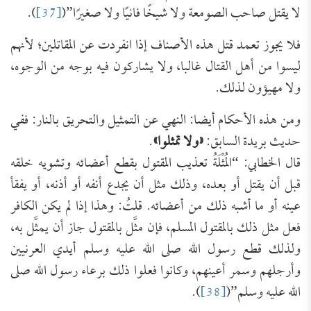
لا يقتل صاحب الصومعة ولا شيخًا فانيًا ولا صغيرًا”(
[37]
).
فلا يجوز تعمد قتل هذه الأصناف إذا انفردت عن المقاتلين؛ لأنهم
ليسوا من أهل القتال غالبا، ولا يشاركون فيه بوجه من الوجوه،
ولا مهيؤون لذلك.
ومن هذه الأحكام أيضا: النهي عن التمثيل والتحريق بالنار: ففي
حديث بريدة السابق:
«ولا تمثلوا»
.
قال الخطابي: “المُثْلَةُ تعذيب المقتول بقطع أعضائه وتشويه خلقه
قبل أن يقتل أو بعده، وذلك مثل أن يجدع أنفه أو أذنه، أو يفقأ
عينه أو ما أشبه ذلك من أعضائه. قلتُ: وهذا إذا لم يكن الكافر
فعل مثل ذلك بالمقتول المسلم، فإن مثَّل بالمقتول جاز أن يمثَّل به،
ولذلك قطع رسول الله صلى الله عليه وسلم أيدي العرنيين
وأرجلهم وسمر أعينهم، وكانوا فعلوا ذلك برعاء رسول الله صلى
الله عليه وسلم”(
[38]
).