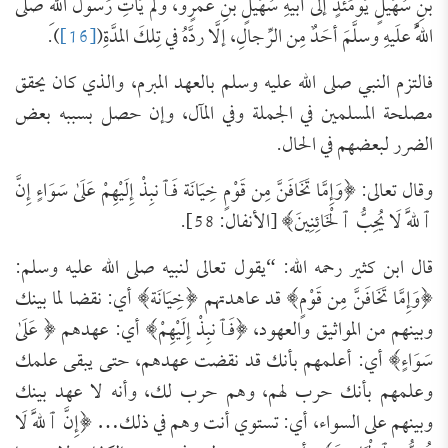
بنِ سُهَيلٍ يَومَئذٍ إلى أبيهِ سُهَيلٍ بنِ عَمرٍو، ولَم يَأتِ رَسولَ اللَّهِ صلَّى
اللَّهُ علَيهِ وسلَّمَ أحَدٌ مِن الرِّجالِ، إلَّا ردَّهُ في تِلكَ المدَّةِ(
[16]
).
فالتزم النبي صلى الله عليه وسلم بالعهد المبرم، والذي كان يحقق
مصلحة المسلمين في الجملة وفي المآل، وإن حصل بسببه بعض
الضرر لبعضهم في الحال.
وقال تعالى: ﴿وَإِمَّا تَخَافَنَّ مِن قَوْمٍ ‌خِيَانَة فَٱنبِذْ إِلَيْهِمْ عَلَىٰ سَوَاءٍ إِنَّ
ٱللَّهَ لَا يُحِبُّ ٱلْخَائِنِينَ﴾ [الأنفال: 58].
قال ابن كثير رحمه الله: “يقول تعالى لنبيه صلى الله عليه وسلم:
﴿وَإِمَّا تَخَافَنَّ مِن قَوْمٍ﴾ قد عاهدتهم ‌﴿خِيَانَة﴾ أي: نقضا لما بينك
وبينهم من المواثيق والعهود، ﴿فَٱنبِذْ إِلَيْهِمْ﴾ أي: عهدهم ﴿ عَلَىٰ
سَوَاءٍ﴾ أي: أعلمهم بأنك قد نقضت عهدهم، حتى يبقى علمك
وعلمهم بأنك حرب لهم، وهم حرب لك، وأنه لا عهد بينك
وبينهم على السواء، أي: تستوي أنت وهم في ذلك… ﴿إِنَّ ٱللَّهَ لَا