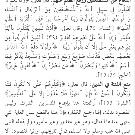
الدفاع عن المستضعفين ورفع الظلم عنهم
: قال تعالى: ﴿وَمَا لَكُمْ لَا
تُقَٰتِلُونَ فِي سَبِيلِ ٱللَّهِ ‌وَٱلْمُسْتَضْعَفِينَ مِنَ ٱلرِّجَالِ وَٱلنِّسَاءِ
وَٱلْوِلْدَٰنِ ٱلَّذِينَ يَقُولُونَ رَبَّنَا أَخْرِجْنَا مِنْ هَٰذِهِ ٱلْقَرْيَةِ ٱلظَّالِمِ
أَهْلُهَا﴾ [النساء: 75]، وقال تعالى: ﴿‌أُذِنَ ‌لِلَّذِينَ ‌يُقَٰتَلُونَ بِأَنَّهُمْ
ظُلِمُواْ وَإِنَّ ٱللَّهَ عَلَىٰ نَصْرِهِمْ لَقَدِيرٌ (٣٩) ٱلَّذِينَ أُخْرِجُواْ مِن
دِيَٰرِهِم بِغَيْرِ حَقٍّ إِلَّا أَن يَقُولُواْ رَبُّنَا ٱللَّهُ وَلَوْلَا دَفْعُ ٱللَّهِ ٱلنَّاسَ
بَعْضَهُم بِبَعْض لَّهُدِّمَتْ صَوَٰمِعُ وَبِيَع وَصَلَوَٰت وَمَسَٰجِدُ يُذْكَرُ فِيهَا
ٱسْمُ ٱللَّهِ كَثِيرا وَلَيَنصُرَنَّ ٱللَّهُ مَن يَنصُرُهُ إِنَّ ٱللَّهَ لَقَوِيٌّ عَزِيزٌ﴾
[الحج: 39، 40].
منع الفتنة في الدين
: قال تعالى: ﴿‌وَقَٰتِلُوهُمْ ‌حَتَّىٰ لَا تَكُونَ فِتْنَة
وَيَكُونَ ٱلدِّينُ لِلَّهِ فَإِنِ ٱنتَهَوْاْ فَلَا عُدْوَٰنَ إِلَّا عَلَى ٱلظَّٰلِمِينَ﴾
[البقرة: 193]، والفتنة هنا بإجماع المفسرين: الشرك. وليس
المقصود بذلك إفناء جميع الكفار؛ فإن هذا بالقطع ليس الغاية التي
ينتهي عندها القتال، وهو غير مقدور وغير مأمور، ولم يفعله النبي
صلى الله عليه وسلم ولا المسلمون في تاريخهم. وإنما المقصود: ألا