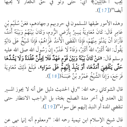
يُحِبُّ ٱلْخَائِنِينَ﴾ أي: حتى ولو في حق الكفار لا يحبها
أيضا”(
[17]
).
وهذه الأمور طبقها المسلمون في حروبهم وجهادهم، فعَنْ سُلَيْمِ بْنِ
عَامِرٍ قَالَ: كَانَ مُعَاوِيَةُ يَسِيرُ بِأَرْضِ الرُّومِ، وَكَانَ بَيْنَهُمْ وَبَيْنَهُ أَمَدٌ،
فَأَرَادَ أَنْ يَدْنُوَ مِنْهُمْ، فَإِذَا انْقَضَى الْأَمَدُ غَزَاهُمْ، فَإِذَا شَيْخٌ عَلَى دَابَّةٍ
يَقُولُ: اللهُ أَكْبَرُ، اللهُ أَكْبَرُ، وَفَاءٌ لَا غَدْرٌ، إِنَّ رَسُولَ اللهِ صلى الله عليه
وسلم قَالَ:
«مَنْ كَانَ بَيْنَهُ وَبَيْنَ قَوْمٍ عَهْدٌ فَلَا يَحِلَّنَّ عُقْدَةً وَلَا يَشُدَّهَا
حَتَّى يَنْقَضِيَ أَمَدُهَا، أَوْ يَنْبِذَ إِلَيْهِمْ عَلَى سَوَاءٍ»
، فَبَلَغَ ذَلِكَ مُعَاوِيَةَ
فَرَجَعَ، وَإِذَا الشَّيْخُ عَمْرُو بْنُ عَبَسَةَ(
[18]
).
قال الشوكاني رحمه الله: “وفي الحديث دليل على أنه لا يجوز المسير
إلى العدو في آخر مدة الصلح بغتة، بل الواجب الانتظار حتى
تنقضي المدة أو النبذ إليهم على سواء”(
[19]
).
قال شيخ الإسلام ابن تيمية رحمه الله: “ومعلوم أنه إنما نهى عن