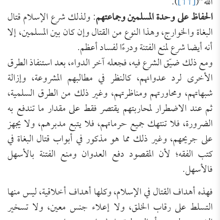
الله”(
[11]
).
الحفاظ على وحدة المسلمين وجماعتهم
: ولذلك شرع الإسلام قتال
البغاة والخوارج، وهذا النوع من القتال وإن كان بين المسلمين، إلا
أنه أيضا شرع لمنع الفتنة ودرءًا لفساد أعظم.
ومع ذلك ضيّق الشرع فيه، فجعله آخر الدواء، بعد استنفاذ الطرق
الأخرى لرد عدوانهم، كالنظر في مطالبهم المشروعة، وإزالة
شبهاتهم، ومحاورتهم ومناظرتهم، وغير ذلك من الطرق السلمية،
ثم عند الاضطرار لمحاربتهم يقتصر فقط على مقدار ما تندفع به
الضرورة، فلا تنتهك جميع حرماتهم، فلا يتبع مدبرهم، ولا يجهز
على جريحهم، وغير ذلك مما هو مذكور في أبواب قتال البغاة في
كتب الفقه؛ لأن المقصود دفع العدوان ومنع الفتنة بالأسهل
فالأسهل.
فهذه أهداف القتال في الإسلام، وكلها أهداف أخلاقية، ليس منها
التسلط على رقاب الخلق، ولا إعلاء جنس معين، ولا تسخير