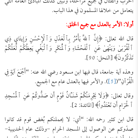
الحرب والقتال في جميع مراحله، وتبين كذلك المبادئ العامة التي
يتعامل من خلالها المسلمون في هذا الباب.
أولا: الأمر بالعدل مع جميع الخلق
:
قال الله تعالى: ﴿إِنَّ ٱللَّهَ يَأْمُرُ بِٱلْعَدْلِ وَٱلْإِحْسَٰنِ وَإِيتَايِٕ ذِي
ٱلْقُرْبَىٰ وَيَنْهَىٰ عَنِ ٱلْفَحْشَاءِ وَٱلْمُنكَرِ ‌وَٱلْبَغْيِ يَعِظُكُمْ لَعَلَّكُمْ
تَذَكَّرُونَ﴾ [النحل: 90].
وهذه آية جامعة، قال فيها ابن مسعود رضي الله عنه: “أَجْمَعَ آيَةٍ فِي
الْقُرْآنِ”(
[5]
). والأمر فيها بالعدل عام مع الجميع.
وقال تعالى: ﴿وَلَا ‌يَجْرِمَنَّكُمْ شَنَـَٔانُ قَوْمٍ أَن صَدُّوكُمْ عَنِ ٱلْمَسْجِدِ
ٱلْحَرَامِ أَن تَعْتَدُواْ﴾ [المائدة: 2].
قال ابن كثير رحمه الله: “أي: لا يحملنكم بُغض قوم قد كانوا
صدّوكم عن الوصول إلى المسجد الحرام -وذلك عام الحديبية-