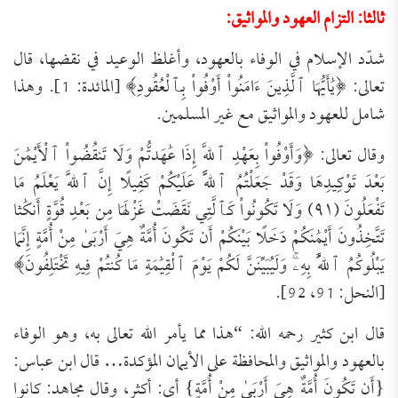
ثالثا: التزام العهود والمواثيق:
شدّد الإسلام في الوفاء بالعهود، وأغلظ الوعيد في نقضها، قال
تعالى: ﴿يَٰأَيُّهَا ٱلَّذِينَ ءَامَنُواْ أَوْفُواْ بِٱلْعُقُودِ﴾ [المائدة: 1]. وهذا
شامل للعهود والمواثيق مع غير المسلمين.
وقال تعالى: ﴿وَأَوْفُواْ ‌بِعَهْدِ ‌ٱللَّهِ ‌إِذَا عَٰهَدتُّمْ وَلَا تَنقُضُواْ ٱلْأَيْمَٰنَ
بَعْدَ تَوْكِيدِهَا وَقَدْ جَعَلْتُمُ ٱللَّهَ عَلَيْكُمْ كَفِيلًا إِنَّ ٱللَّهَ يَعْلَمُ مَا
تَفْعَلُونَ (٩١) وَلَا تَكُونُواْ كَٱلَّتِي نَقَضَتْ غَزْلَهَا مِن بَعْدِ قُوَّةٍ أَنكَٰثا
تَتَّخِذُونَ أَيْمَٰنَكُمْ دَخَلًا بَيْنَكُمْ أَن تَكُونَ أُمَّةٌ هِيَ أَرْبَىٰ مِنْ أُمَّةٍ إِنَّمَا
يَبْلُوكُمُ ٱللَّهُ بِهِۦۚ وَلَيُبَيِّنَنَّ لَكُمْ يَوْمَ ٱلْقِيَٰمَةِ مَا كُنتُمْ فِيهِ تَخْتَلِفُونَ﴾
[النحل: 91، 92].
قال ابن كثير رحمه الله: “هذا مما يأمر الله تعالى به، وهو الوفاء
بالعهود والمواثيق والمحافظة على الأيمان المؤكدة… قال ابن عباس:
{أَن تَكُونَ أُمَّةٌ هِيَ أَرْبَىٰ مِنْ أُمَّةٍ} أي: أكثر، وقال مجاهد: كانوا