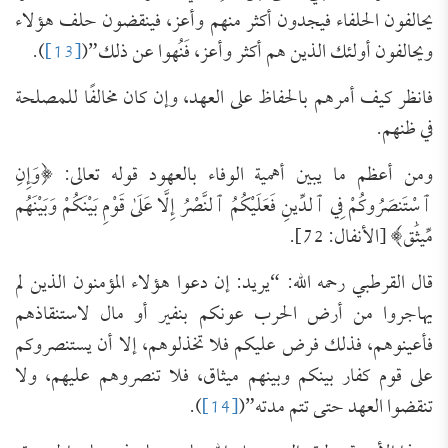
يحالفون الحلفاء فيجدون أكثر منهم وأعز، فينقضون حلف هؤلاء
ويحالفون أولئك الذين هم أكثر وأعز، فَنُهوا عن ذلك”(
[13]
).
فانظر كيف أمرهم بالحفاظ على العهد، وإن كان مخالفًا للمصلحة
في ظنهم.
ومن أعظم ما يبين أهمية الوفاء بالعهود قوله تعالى: ﴿وَإِنِ
ٱسْتَنصَرُوكُمْ فِي ٱلدِّينِ ‌فَعَلَيْكُمُ ‌ٱلنَّصْرُ إِلَّا عَلَىٰ قَوْمِ بَيْنَكُمْ وَبَيْنَهُم
مِّيثَٰق﴾ [الأنفال: 72].
قال القرطبي رحمه الله: “يريد: إن دعوا هؤلاء المؤمنون الذين لم
يهاجروا من أرض الحرب عونكم بنفير أو مال لاستنقاذهم
فأعينوهم، فذلك فرض عليكم فلا تخذلوهم، إلا أن يستنصروكم
على قوم كفار بينكم وبينهم ميثاق، فلا تنصروهم عليهم، ولا
تنقضوا العهد حتى تتم مدته”(
[14]
).