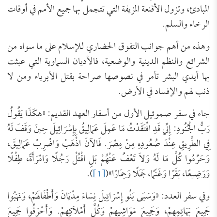
المبادئ، وتزول الأقنعة المزيفة التي تتجمل بها جميع الأمم في أوقات
الرخاء والسلم.
وهذه من أهم جوانب التفوق الحضاري للإسلام على ما سواه من
الشرائع والنظم الدينية والوضعية، فالأديان السماوية التي عبثت
بها أيدي البشر تأمر في نصوصها صراحة بقتل الأبرياء ومن لا
ذنب لهم والإفساد في الأرض.
جاء في سفر صموئيل الأول من أسفار العهد القديم: «هكَذَا يَقُولُ
رَبُّ الْجُنُودِ: إِنِّي قَدِ افْتَقَدْتُ مَا عَمِلَ عَمَالِيقُ بِإِسْرَائِيلَ حِينَ وَقَفَ لَهُ
فِي الطَّرِيقِ عِنْدَ صُعُودِهِ مِنْ مِصْرَ. فَالآنَ اذْهَبْ وَاضْرِبْ عَمَالِيقَ،
وَحَرِّمُوا كُلَّ مَا لَهُ وَلاَ تَعْفُ عَنْهُمْ بَلِ اقْتُلْ رَجُلًا وَامْرَأَةً، طِفْلًا
وَرَضِيعًا، بَقَرًا وَغَنَمًا، جَمَلًا وَحِمَارًا»(
[1]
).
وفي سفر العدد: «وَسَبَى بَنُو إِسْرَائِيلَ نِسَاءَ مِدْيَانَ وَأَطْفَالَهُمْ، وَنَهَبُوا
جَمِيعَ بَهَائِمِهِمْ، وَجَمِيعَ مَوَاشِيهِمْ وَكُلَّ أَمْلاَكِهِمْ. وَأَحْرَقُوا جَمِيعَ