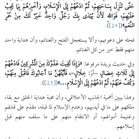
حَتَّى تَنْزِلَ بِسَاحَتِهِمْ،
ثُمَّ
ادْعُهُمْ
إِلَى
الْإِسْلَامِ، وَأَخْبِرْهُمْ بِمَا يَجِبُ
عَلَيْهِمْ، فَوَاللهِ لَأَنْ يُهْدَى بِكَ رَجُلٌ وَاحِدٌ خَيْرٌ لَكَ مِنْ حُمْرِ
النَّعَمِ»
(
[24]
).
فحثه على دعوتهم، وألا يستعجل الفتح والغنائم، وأن هداية واحد
منهم فقط خير من كل الغنائم.
وفي حديث بريدة مرفوعا:
«وَإِذَا لَقِيتَ عَدُوَّكَ مِنَ الْمُشْرِكِينَ فَادْعُهُمْ
إِلَى ثَلَاثِ خِصَالٍ –
أَوْ
: خِلَالٍ-، فَأَيَّتُهُنَّ مَا أَجَابُوكَ فَاقْبَلْ مِنْهُمْ،
وَكُفَّ عَنْهُمْ،
ثُمَّ
ادْعُهُمْ
إِلَى
الْإِسْلَامِ…»
(
[25]
).
وهذا يبين أهمية الجانب الأخلاقي، وأن محبة هداية الخلق مع بقاء
ملكهم على ما في أيديهم، وهدم الإسلام لما قبله، مقدّم على قتالهم
وغنيمة أموالهم، أو الانتقام منهم على ما سلف منهم قبل
إسلامهم.