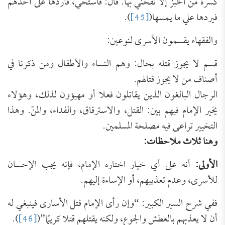
كسرة من الخبز إلا نفحني بها. قال: فأستحي، فأردها على أحدهم
فيردها علي ما يمسها(
[45]
).
والفقهاء يقسمون الأسرى لنوعين:
قسم لا يجوز قتله بحال: وهم النساء والأطفال ومن ذكرنا في
أصناف من لا يجوز قتالهم.
الرجال البالغون الذين يقاتلون فعلا أو مهيؤون لذلك، وهؤلاء
يخير الإمام فيهم بين: القتل، والاسترقاق، والفداء، والمنّ. وهذا
التخيير تراعى فيه مصلحة المسلمين.
وهنا ثلاث ملاحظات:
الأولى:
أنه على أي خيار اختاره الإمام، فإنه يجب الإحسان
للأسرى، وعدم تعذيبهم، أو الإساءة إليهم.
ففي شرح السير الكبير: “وإن رأى الإمام قتل الأسارى فينبغي له
أن لا يعذبهم بالعطش والجوع، ولكنه يقتلهم قتلا كريمًا”(
[46]
).