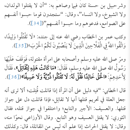
وشرحبيل بن حسنة كان فيما وصاهم به: “أن لا يقتلوا الولدان،
ولا الشيوخ، ولا النساء”، وقال: “ستجدون قوما حبسوا أنفسهم
على الصوامع، فدعوهم وما حبسوا أنفسهم”(
[34]
).
وكتب عمر بن الخطاب رضي الله عنه إلى جنده: «لَا ‌تَقْتُلُوا وَلِيدًا،
وَاتَّقُوا اللَّهَ فِي الْفَلَّاحِينَ الَّذِينَ لَا يَنْصُبُونَ لَكُمُ الْحَرْبَ»(
[35]
).
ومرّ صلى الله عليه وسلم وأصحابه على امرأة مقتولة، فَوَقَفَ عَلَيْهَا
رَسُولُ اللهِ صلى الله عليه وسلم، فَقَالَ:
«مَا كَانَتْ هَذِهِ لِتُقَاتِلَ»
، فَقَالَ
لِأَحَدِهِمْ:
«الْحَقْ خَالِدًا فَقُلْ لَهُ: لَا تَقْتُلُوا ذُرِّيَّةً
وَلَا
عَسِيفًا»
(
[36]
).
قال الخطابي: “فيه دليل على أن المرأة إذا قاتلت قُتِلت؛ ألا ترى أنه
جعل العلة في تحريم قتلها أنها لا تقاتِل، فإذا قاتلت دل على جواز
قتلها. والعسيف: الأجير والتابع؛ واختلفوا في جواز قتله، فقال
الثوري: لا يقتل العسيف وهو التابع. وقال الأوزاعي نحوًا منه،
وقال: لا يقتل الحراث إذا علم أنه ليس من المقاتلة، قال: وكذلك