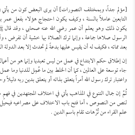
[مؤلم جداً، وبمختلف التصورات] أن يرى البعض كون من يأتي في 
التابعين عاملاً بالسنة ، وكيف يكون احتجاج هؤلاء بفعل عمر
يكون ذلك وهو يعلم أن عمر رضي الله عنه صحابي ، وقد قال ﷺ 
الرسول صلاها جماعة ، وإنما ترك الصلاة بها خشية أن تفرض ، وأ
بعد مماته ، فكيف له أن يقيس عليها بدعةً لم تحدث إلا بعد الدولة ا
إن إطلاق حكم الابتداع في عمل من ليس تعبديا وإنما هو من أعمال
جاء توسعة على العالمين ، كما أن الخلط بين ما عُمِل للدنيا وما ع
واعتبار ترك رسول الله أمراً يتعلق بذاته أو يتعلق بدين ربه دليلاً و
ثُمَّ إن جمال التنوع في المذاهب يأتي في اختلاف المجتهدين في فه
لنص من النصوص ، أما فتح باب الاختلاف على مصراعيه فيحيل ا
علم القراء من تُرَّهات تقام باسم الدين .