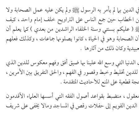
الدين بما لم يأمر به الرسول ﷺ ولم يكن عليه عمل الصحابة ولا
 بن الخطاب حين جمع الناس على التراويح خلف إمام واحد ، كيف
( عليكم بسنتي وسنة الخلفاء الراشدين من بعدي ) كما يعلم أن
ن الصحابة وهو في الحياة ، كانوا يصلونها جماعات ، وكذلك فعلهم
لعبيدية وكان ذلك من آثارها .
 الدنيا التي وسع الله علينا بها ضيق أفق وفهم معكوس للدين الذي
مل للدين تخليط وخبط وقصور في الفهم ، والحق التفريق بين الأمرين ،
حجة قطعية على المنع للأحاديث المتقدمة .
مٍ معقول ، منضبط بقواعد أصول الفقه التي أسسها العلماء الأقدمون
لدين القويم إلى حفلات رقص في المساجد ومالا يخفى على شريف