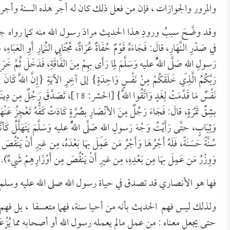
والمرور والجوازات ، فإن من فعل ذلك كان له أجر هذه السنة وأجر من
وقد وضَّحَ سببُ ورودِ هذا الحديث مرادَ رسول الله منه كما رواه جرير بن عب
في صَدْرِ النَّهَارِ، قالَ: فَجَاءَهُ قَوْمٌ حُفَاةٌ عُرَاةٌ، مُجْتَابِي النِّمَارِ أَوِ العَبَاء
رَسولِ اللهِ صَلَّى اللَّهُ عليه وَسَلَّمَ لِما رَأَى بهِمْ مِنَ الفَاقَةِ، فَدَخَلَ ثُمَّ خَرَجَ
نَفْسٌ مَا قَدَّمَتْ لِغَدٍ وَاتَّقُوا اللَّه
بشِقِّ تَمْرَةٍ، قالَ: فَجَاءَ رَجُلٌ مِنَ الأنْصَارِ بصُرَّةٍ كَادَتْ كَفُّهُ تَعْجِزُ عَنْ
وَثِيَابٍ، حتَّى رَأَيْتُ وَجْهَ رَسولِ اللهِ صَلَّى اللَّهُ عليه وَسَلَّمَ يَتَهَلَّلُ كَأ
سُنَّةً حَسَنَةً، فَلَهُ أَجْرُهَا وَأَجْرُ مَن عَمِلَ بهَا بَعْدَهُ، مِن غيرِ أَنْ يَنْقُ
وَوِزْرُ مَن عَمِلَ بهَا مِن بَعْدِهِ، مِن غيرِ أَنْ يَنْقُصَ مِن أَوْزَارِهِمْ شَيءٌ).
فها هو الأنصاري قد تصدق في حياة رسول الله صلى الله عليه وسلم 
ولذلك ليس فهم الحديث بأنه من أحيا سنة، فهما متعسفا ، بل فهم
حتى يجعل معناه : من عمل مالم يعمله رسول الله أو أصحابه مما يُزْع