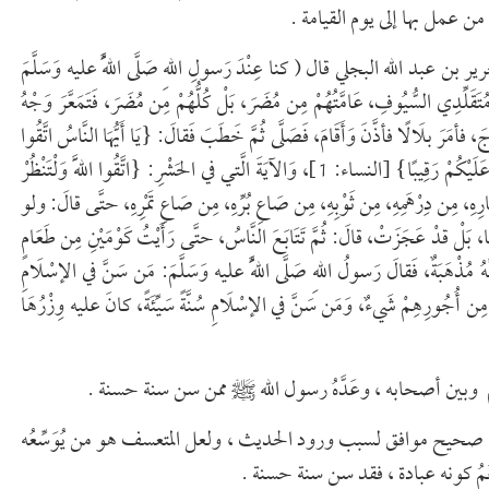
 عمل بها إلى يوم القيامة .
د الله البجلي قال ( كنا عِنْدَ رَسولِ اللهِ صَلَّى اللَّهُ عليه وَسَلَّمَ
ِ، مُتَقَلِّدِي السُّيُوفِ، عَامَّتُهُمْ مِن مُضَرَ، بَلْ كُلُّهُمْ مِن مُضَرَ، فَتَمَعَّرَ وَجْهُ
، فأمَرَ بلَالًا فأذَّنَ وَأَقَامَ، فَصَلَّى ثُمَّ خَطَبَ فَقالَ: {يَا أَيُّهَا النَّاسُ اتَّقُوا
رَبَّكُمُ الَّذِي خَلَقَكُمْ مِنْ نَفْسٍ وَاحِدَةٍ} إلى آخِرِ الآيَةِ {إِنَّ اللَّهَ كَانَ عَلَيْكُمْ رَقِيبًا} [النساء: 1]، وَالآيَةَ الَّتي في الحَشْرِ: {اتَّقُوا اللَّهَ وَلْتَنْظُرْ
َ} [الحشر: 18]، تَصَدَّقَ رَجُلٌ مِن دِينَارِهِ، مِن دِرْهَمِهِ، مِن ثَوْبِهِ، مِن صَاعِ بُرِّهِ، مِن صَاعِ تَمْرِهِ، حتَّى قالَ: ولو
هَا، بَلْ قدْ عَجَزَتْ، قالَ: ثُمَّ تَتَابَعَ النَّاسُ، حتَّى رَأَيْتُ كَوْمَيْنِ مِن طَعَامٍ
نَّهُ مُذْهَبَةٌ، فَقالَ رَسولُ اللهِ صَلَّى اللَّهُ عليه وَسَلَّمَ: مَن سَنَّ في الإسْلَامِ
صَ مِن أُجُورِهِمْ شَيءٌ، وَمَن سَنَّ في الإسْلَامِ سُنَّةً سَيِّئَةً، كانَ عليه وِزْرُهَا
وبين أصحابه ، وعَدَّهُ رسول الله ﷺ ممن سن سنة حسنة .
 صحيح موافق لسبب ورود الحديث ، ولعل المتعسف هو من يُوَسِّعُه
َمُ كونه عبادة ، فقد سن سنة حسنة .