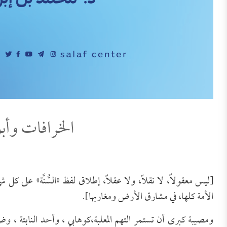
الخرافات وأب
[ليس معقولاً، لا نقلاً، ولا عقلاً، إطلاق لفظ «السُّنَّة» على ك
الأمة كلها، في مشارق الأرض ومغاربها].
ومصيبة كبرى أن تستمر التهم المعلبة،كوهابي ، وأحد النابتة 