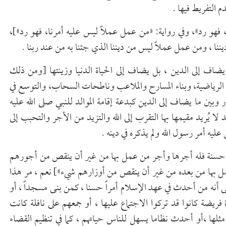
م التفريط فيها .
هو رد»، وفي رواية: «من عمل عملاً ليس عليه أمرنا، فهو رد»]،
نا ، ومن عمل عملاً ليس من ديننا الذي جئنا به من عند ربنا .
ضاف إلى الدين ، بل يضاف إلى الحياة الدنيا وزينتها [ومن ذلك
ن الرياضية، وبناء المسارح والملاعب وناطحات السحاب، والتوسع في
وبين ما يضاف إلى الدين كبدعة إقامة الموالد للنبي صلى الله عليه
لا يُريد مقيمها بها التقرب إلى الله والتزيد من الأجر والتحبب إلى
يه أمر رسول الله ولم يذكره في دينه .
ة حسنة فله أجرها وأجر من عمل بها من غير أن ينقص من أجورهم
ل بها من بعده من غير أن ينقص من أوزارهم شيء»] نعم ، مر هذا
ى أنه من أحدث في عهد الإسلام أمراً حسنا ، كمن بنى مسجداً ، أو
فريضة كانوا قد تركوا الاجتماع عليها ، أو جمعهم على نافلة كانت
ثلها ،أو أحدث نظاما يسهل للناس حياتهم ، كما في تنظيم القضاء