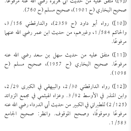
([9]) متفق عليه من حديث أبي هريرة رضي الله عنه مرفوعًا.
صحيح البخاري (ح 1901)، صحيح مسلم (ح 760).
([10]) رواه أبو داود (ح 2359)، والدارقطني 3/156،
والحاكم 1/584، وغيرهم، من حديث ابن عمر رضي الله عنهما
مرفوعًا.
([11]) متفق عليه من حديث سهل بن سعد رضي الله عنه
مرفوعًا. صحيح البخاري (ح 1957)، صحيح مسلم (ح
1098).
([12]) رواه الدارقطني 2/30، والبيهقي في الكبرى 2/29،
وابن المنذر في الأوسط 3/92. وعزاه الهيثمي في مجمع الزوائد
(2/125) للطبراني في الكبير من حديث أبي الدرداء رضي الله عنه
مرفوعًا وموقوفًا، وصحح الموقوف. وانظر: صحيح الجامع
1/583.