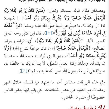
ومصداق ذلك قوله سبحانه وتعالى: {
فَمَنْ كَانَ يَرْجُو لِقَاءَ رَبِّهِ
فَلْيَعْمَلْ عَمَلًا صَالِحًا وَلَا يُشْرِكْ بِعِبَادَةِ رَبِّهِ أَحَدًا
} [الكهف:
110]. وكذلك ما صحَّ عن نبينا صلى الله عليه وسلم: «
مَنْ أَحْدَثَ
فِي أَمْرِنَا هَذَا مَا لَيْسَ فِيهِ فَهُوَ رَدٌّ
»(
[1]
). قال ابن كثير رحمه الله في
تفسير الآية: “{
فَمَنْ كَانَ يَرْجُو لِقَاءَ رَبِّهِ
}، أي: ثوابه وجزاءه
الصالح، {
فَلْيَعْمَلْ عَمَلًا صَالِحًا
}، ما كان موافقًا لشرع الله؛ {
وَلَا
يُشْرِكْ بِعِبَادَةِ رَبِّهِ أَحَدًا
}، وهو الذي يُراد به وجه الله وحده لا
شريك له، وهذان ركنا العمل المتقبَّل، لا بد أن يكون خالصًا لله،
صوابًا على شريعة رسول الله صلى الله عليه وسلم”(
[2]
).
وفي هذه الورقات سنذكر أهم ما يجتهد فيه المسلم خلال شهر
رمضان، مع التنبيه على بعض المخالفات التي يقع فيها بعض الناس
خصوصًا في عصرنا الحاضر.
أولًا: قربات في رمضان