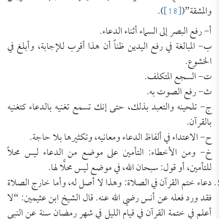
والمشقة”(
[18]
).
أ‌- رفع البصر إلى السماء أثناء الدعاء.
ب‌- المبالغة في رفع اليدين ظناً أن هذا أقرب للإجابة، وأبلغ في
الخشوع.
ت‌- السجع المتكلف.
ث‌- رفع الصوت به.
ج‌- تلحينه والتعبد بذلك، حتى إنك تسمع تغنيه بالدعاء كتغنيه
بالقرآن.
ح‌- الاعتداء في ألفاظ الدعاء ومعانيه، وتكثيرها بلا حاجة.
خ‌- ومن الأخطاء: التأمين على موضع من الدعاء ليس محلاً
للتأمين، أو قول: سبحان الله، في موضع ليس محلًّا لها.
دعاء ختم القرآن في الصلاة: وهذا لا أصل له، وأما خارج الصلاة
فقد ورد فعله عن أنس رضي الله عنه. قال الشيخ ابن عثيمين: “لا
أعلم في ختمة القرآن في قيام الليل في شهر رمضان سنة عن النبي