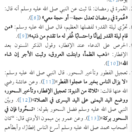
يومًا(
[7]
).
العُمرة في رمضان: لما ثبت عن النبي صلى الله عليه وسلم أنه قال:
«
عُمرة في رمضان تعدل حجة
–
أو حجة معي
»
(
[8]
).
تحرِّي ليلة القدر؛ لفضلها العظيم، قال صلى الله عليه وسلم:
«
من
قام ليلة القدر إيمانًا واحتسابًا غُفر له ما تقدم من ذنبه
»
(
[9]
).
الحرص على الدعاء عند الإفطار، وقول الذكر المسنون بعد
الإفطار: «
ذهب الظمأ، وابتلت العروق، وثبت الأجر إن شاء
الله
»(
[10]
).
تعجيل الفطور وتأخير السحور. قال النبي صلى الله عليه وسلم:
«
لا يزال الناس بخير ما عجلوا الفطر
»(
[11]
). وعن عائشة رضي
الله عنها قالت: «
ثلاثة من النبوة: تعجيل الإفطار، وتأخير السحور،
ووضع اليد اليمنى على اليد اليسرى في الصلاة
»(
[12]
). وبيَّن
النبي صلى الله عليه وسلم فضل السحور بقوله: «
تسحَّروا فإن في
السحور بركة
»(
[13]
). وعن عمرو بن ميمون الأودي قال: “كان
أصحاب محمد صلى الله عليه وسلم أسرع الناس إفطارًا، وأبطأهم