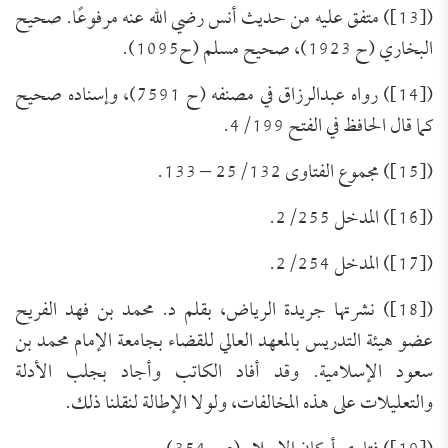
([13]) متفق عليه من حديث أنس رضي الله عنه مرفوعًا. صحيح
البخاري (ح 1923)، صحيح مسلم (ح1095).
([14]) رواه عبدالرزاق في مصنفه (ح 7591)، وإسناده صحيح
كما قال الحافظ في الفتح 4/199.
([15]) مجموع الفتاوى 25/132 – 133.
([16]) المدخل 2/255.
([17]) المدخل 2/254.
([18]) نشرتها جريدة الرياض، بقلم د. محمد بن فهد الفريح
عضو هيئة التدريس بالمعهد العالي للقضاء بجامعة الإمام محمد بن
سعود الإسلامية. وقد أفاد الكاتب وأجاد بجلب الأدلة
والتعليلات على هذه المخالفات، ولولا الإطالة لنقلنا ذلك.