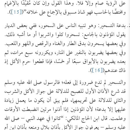
على الرؤية صام وإلا فلا. وهذا القول وإن كان مُقيَّدًا بالإغمام
ومختصًّا بالحاسب فهو شاذ مسبوق بالإجماع على خلافه”(
[15]
).
بدعة التسحير: وهو تنبيه الناس على السحور، ففي بعض الديار
يقول المؤذنون بالجامع: تسحروا كلوا واشربوا أو ما أشبه ذلك.
وفي بعضها يسحرون بدق الطار والغناء والرقص واللهو واللعب.
وفي بعضها يضربون بالنفير على المنار، ويكررونه سبع مرات، ثم
بعده يضربون بالأبواق سبعًا أو خمسًا، فإذا قطعوا حرم الأكل إذ
ذاك عندهم(
[16]
).
والتسحير لم تدع ضرورة إلى فعله؛ فالرسول صلى الله عليه وسلم
قد شرع الأذان الأول للصبح للدلالة على جواز الأكل والشرب،
والثاني للدلالة على تحريمهما، فلم يبق أن يكون ما يعمل زيادة
عليهما إلا بدعة؛ لأن المؤذنين إذا أذنوا مرتين انضبطت الأوقات
وعلمت. قال ابن الحاج المالكي: “كانوا في عهد النبي – صلى الله
عليه وسلم – يعرفون جواز الأكل بأذان بلال ومنعه بأذان ابن أم