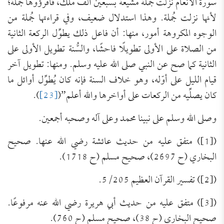
سورة الأنعام نزلت جملة مشيَّعة بسبعين ألف ملك، فاقرؤوها جُملة؛
لأنها نزلت جُملة. وهذا استدلال ضعيف، وفي قراءتها جُملة من
الوجوه المكروهة أمور، منها: أن فاعل ذلك يطوِّل الركعة الثانية
من الصلاة على الأولى تطويلًا فاحشًا، والسُّنة تطويل الأولى على
الثانية كما صح عن النبي صلى الله عليه وسلم. ومنها: تطويل آخر
قيام الليل على أوّله، وهو خلاف السنة فإنه كان يُطوِّل أوائل ما
كان يصلِّيه من الركعات على أواخرها والله أعلم”(
[23]
).
وصلى الله وسلم على نبينا محمد وعلى آله وصحبه أجمعين.
([1]) متفق عليه من حديث عائشة رضي الله عنها. صحيح
البخاري (ح 2697)، صحيح مسلم (ح 1718).
([2]) تفسير القرآن العظيم 5/205.
([3]) متفق عليه من حديث أبي هريرة رضي الله عنه مرفوعًا.
صحيح البخاري (ح 38)، صحيح مسلم (ح 760).