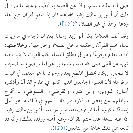
صلى الله عليه وسلم، ولا عن الصحابة أيضًا، وغاية ما ورد في
ذلك أن أنس بن مالك رضي الله عنه كان إذا ختم القرآن جمع أهله
ودعا. وهذا في غير الصلاة “(
[19]
).
وقد ألف العلامة بكر أبو زيد رسالة بعنوان (جزء في مرويات
دعاء ختم القرآن وحكمه داخل الصلاة وخارجها)،
وخلاصتها
:
أن ما تقدم مرفوعًا وهو في مطلق الدعاء لختم القرآن لا يثبت منه
شيء عن النبي صلى الله عليه وسلم، بل هو إما موضوع أو ضعيف
لا ينجبر. ويكاد يحصل القطع بعدم وجود ما هو معتمد في الباب
مرفوعاً؛ لأن العلماء الجامعين الذين كتبوا في علوم القرآن وأذكاره
أمثال: النووي، وابن كثير، والقرطبي، والسيوطي، لم تخرج
سياقاتهم عن بعض ما ذكر، فلو كان لديهم في ذلك ما هو أعلى
إسنادًا لذكروه. أما الموقوف فقد صح من فعل أنس بن مالك رضي
الله عنه الدعاء عند ختم القرآن، وجمع أهله وولده لذلك، وأنه قد
تابعه على ذلك جماعة من التابعين(
[20]
).