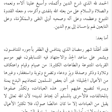
الحمد لله الذي شرع الدين وأكمله، وأسبغ علينا آلاءه ونعمه،
والصلاة والسلام على من بعثه الله بالهدى وأكرمه، وجعله القدوة
المتبوع وعظمه، وعلى آله وصحبه أولي التقى والـمَكرُمَة، وعلى
التابعين لهم بإحسان إلى يوم الدين.
أما بعد:
فقد أظلّنا شهر رمضان الذي يتنافس في الظفر بأجوره المتنافسون،
ويشمر على ساعد الجِدّ والاجتهاد فيه المتسابقون، فهو موسم
القربات المتنوعة والطاعات الكثيرة: من صيام وقيام واعتكاف
وتلاوة وذكر وصدقة وبِرّ ودعاء وتضرع وتوبة واستغفار، وغيرها
من الأعمال الجليلة؛ غير أن بعض المسلمين تتجاذبهم البدع يمنة
ويسرة؛ لتضيع عليهم أجور هذه العبادات، وتكدِّر صفوها
بالمخالفات، فالأحرى بالمسلم أن يحتاط لدينه؛ لأن الله تعالى لا
يقبل من العبادات إلا ما كان خالصًا صوابًا، فلا تكثيرُ الأعمال
ينجيها، ولا تزيينُها بالبدع يبقيها، حتى تستوفي الشرطين.