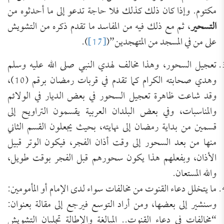
مكتوم. وإذا كان ذلك كذلك فلا حاجة تدعو إلى ما أحدثوه من
التسحير
، ثم مع ذلك فيه من المفاسد ما تقدم ذكره من التشويش
على من في المسجد من المتهجدين”(
[17]
).
تعجيل السحور، وهذا مخالف لهدي النبي صلى الله عليه وسلم
وهدي صحابته الكرام كما تقدم في قربات رمضان برقم (10)،
وقد شاعت ظاهرة تعجيل السحور في بعض الديار في الولائم
والمناسبات، وفي بعض البلدان العربية يقسمون التراويح إلى
قسمين من بداية رمضان إلى نهايته، بحيث يجعلون القسم الثاني
منها من بعد السحور إلى وقت أذان الفجر، فيكون الوتر قبيل
الأذان، وبفعلهم هذا يكون سحورهم قبل الفجر بوقت طويل،
والله المستعان.
ما يتخلل دعاء القنوت من مخالفات سواء لدى الإمام أو المأمومين:
وسنشير إلى بعضها، ومن أراد التوسع فيرجع إلى مقالة بعنوان:
“مخالفات في دعاء القنوت.. المبالغة والإطالة تجلبان التشويش