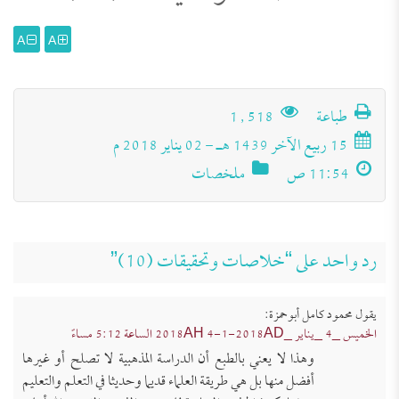
A
A
طباعة
1٬518
15 ربيع الآخر 1439 هـ - 02 يناير 2018 م
11:54 ص
ملخصات
رد واحد على “خلاصات وتحقيقات (10)”
يقول
محمود كامل أبوحمزة
:
تَعرِيف بكِتَاب (مجموعة الرَّسائل العقديَّة
الخميس _4 _يناير _2018AH 4-1-2018AD الساعة 5:12 مساءً
للعلامة الشَّيخ محمد عبد الظَّاهر أبو
للتحميل كملف PDF اضغط على الأيقونة المعلومات
وهذا لا يعني بالطبع أن الدراسة المذهبية لا تصلح أو غيرها
الفنية للكتاب: عنوان الكتاب: مجموعة الرَّسائل
أفضل منها بل هي طريقة العلماء قديما وحديثا في التعلم والتعليم
السَّمح)
العقديَّة للعلامة الشَّيخ محمد عبد الظَّاهر أبو السَّمح.