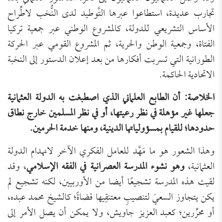
تجارب عديدة، استطاعوا عبرها التَّوطيد لدى النُّخب لاطِّراح
الأساس التشريعي للدولة، كالمشروع الوطني عبر جمعية تركيا
الفتاة، وجمعية الوطن والحرية، ثم المشروع القومي عبر الحركة
الطورانية التي تسربت أفكارها من بعد إعلان الدستور إلى النخبة
الاتحادية الحاكمة.
الخلاصة: أن الطابع العلماني الذي اصطبغت به الدولة العثمانية
جعلها غير مؤهلة في نظر رعيتها، أو في نظر المسلمين خارج نطاق
حدودها؛ للقيام بمسؤولياتها الدينية، ومنها خدمة الحرمين.
وهذا الشعور هو ما مَهَّد للعامل الفكري الآخر لانهدام الدولة
العثمانية،
وهو نشوء المدرسة العصرانية في الفقه الإسلامي
، وقد
لقيت هذه المدرسة تشجيعًا أيضا من الأوربيين، لكنه تشجيع لم
يكن يتجاوز السعيَ لتنصيبِ معتنقِيها قضاةً؛ كالشيخ محمد عبده،
أو محرِّرين؛ كعبد العزيز جاويش، ولا يمكن أن يصل الأمر إلى