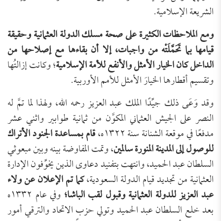
الشريعة الإسلامية.
ومع الملاحظات الكثيرة على صحة مسلك الدولة العثمانية وحقيقة
قيامها بما تَحَمَّلَتْه من واجبات، إلا أن بقاءها مع إصلاحها من
الداخل كان الخيار الأمثل والأنفع للأمة الإسلامية
؛ وكانت إزالتُها
وتقسيم أقطارها الخيارَ الأمثل للأمم الأوربية.
وقد وَعَى ذلك جيِّدًا الملك عبد العزيز رحمه الله، ولهذا لما تمَّ له
النصر على الجيش العثماني المكوَّن من ثمانية طوابير واثني عشر
مدفعًا في موقعة الشنانة سنة ١٣٢٢ه،
قام بمساعدة الجنود الأتراك
للوصول إلى المدينة المنورة سالمين
، وتمت المفاوضة بينه وبين مبعوثي
السلطان عبد الحميد، وانتهت بتفنيد دعاوى الذين يخوِّفون الإدارة
العثمانية من تجديد قيام الدولة السعودية،
كما تم الإعلان عن ولاء
عبد العزيز للدولة العثمانية وقبول لقب الباشا؛
وفي عام ١٣٣٢ه
بعد خلع السلطان عبد الحميد وتولي حزب الاتحاد والترقي أمور