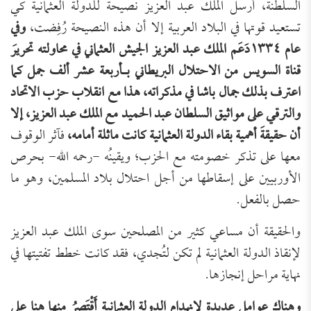
السلطنة، أرسل الملك عبد العزيز نصيحةً للدولة العثمانية كي
تستعيد قوتها في البلاد العربية إلا أن هذه النصيحة رُفِضت،
وفي
عام ١٣٣٤دَعَم الملك عبد العزيز الجيش العثماني في محاولته تحريرَ
قناة السويس من الاحتلال البريطاني بـأربعة عشر ألف جمل كما
اعترف بذلك جمال باشا في مذكراته، هذا مع انقلاب حزب الاتحاد
والترقي على مواثيق السلطان عبد الحميد مع الملك عبد العزيز، إلا
أن حقيقةَ أهمية بقاء الدولة العثمانية كانت ماثلة أمامه،
فآثر الوقوف
معها على تذكر خصومته مع الحزب؛ ويقينُه -رحمه الله- بحرص
الأوربيين على إسقاطها من أجل احتلال بلاد المسلمين، وهو ما
حصل بالفعل.
والحقيقة أن مساعي كثير من المصلحين سوى الملك عبد العزيز
لإنقاذ الدولة العثمانية لم تكن لتُجدي، فقد كانت خطط تفتيتها في
نهاية مراحل إنجازها.
وهناك عوامل عديدة لانهدام الدولة العثمانية أَقْتَصِرُ منها هنا على