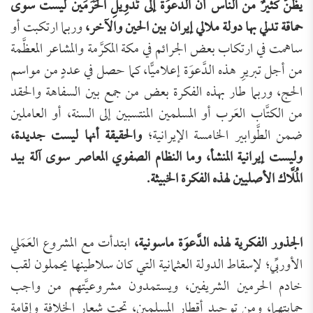
يظنُّ كثيرٌ من الناس أنَّ الدَّعوَة إلى تَدوِيلِ الحَرَمَين ليست سوى
حماقة تدلي بها دولة ملالي إيران بين الحين والآخر،
وربما ارتكبت أو
ساهمت في ارتكاب بعض الجرائم في مكة المكرَّمة والمشاعر المعظَّمة
من أجل تبريرِ هذه الدَّعوَة إعلاميًّا، كما حصل في عددٍ من مواسم
الحج، وربما طار بهذه الفكرة بعض من جمع بين السفاهة والحقد
من الكتَّاب العَرب أو المسلمين المنتسبين إلى السنة، أو العاملين
ضمن الطَّوابير الخامسة الإيرانية؛
والحقيقة أنها ليست جديدة،
وليست إيرانية المنشأ، وما النظام الصفوي المعاصر سوى آلة بيد
المُلَّاك الأصليين لهذه الفكرة الخبيثة.
الجذور الفكرية لهذه الدَّعوَة ماسونية،
ابتدأت مع المشروع العَمَلي
الأوربِّي؛ لإسقاط الدولة العثمانية التي كان سلاطينها يحملون لقب
خادم الحرمين الشريفين، ويستمدون مشروعيَّتهم من واجب
حمايتهما، ومن توحيد أقطار المسلمين، تحت شعار الخلافة وإقامة