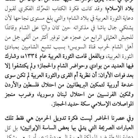
بلاد الإسلام؛
وقد كانت فكرة الكتاب المحرِّك الفكري لقبول
دعاية الثورة العربية في بلاد الشام؛ والتي بلغ مستوى نجاحها لأن
يشتكي جمال باشا في مذكراته حين كان واليًا على الشام وقائدًا
للجيش العثماني الرابع من عجزه عن توفير أكثر من ألفي جمل من
أهل الشام لحرب قناة السويس؛ بسبب تشبع الشاميين بمبادئ
الثورة العربية،
وبالفعل قامت الثورة العربية عام ١٣٣٤ه، وشارك
فيها العديد من بوادي وحواضر الشام والحجاز؛ ولم يكتشفوا إلا
بعد فوات الأوان: أن نظرية أم القرى والثورة العربية لم تكن سوى
خدعة أوربية لتمكين البريطانيين من احتلال فلسطين والأردن
وتمكين الفرنسيين من احتلال لبنان وسوريا، وضرب منجز
المواصلات الإسلامي سكة حديد الحجاز.
وفي عصرنا الحاضر ليست فكرة تدويل الحرمين هي فقط تلك
العبارات الصريحة التي يدلي بها بعض الساسة الإيرانيين؛
بل كل
دعاية ناشطة ضد المملكة العربية السعودية تزعم أو تسعى بشكل