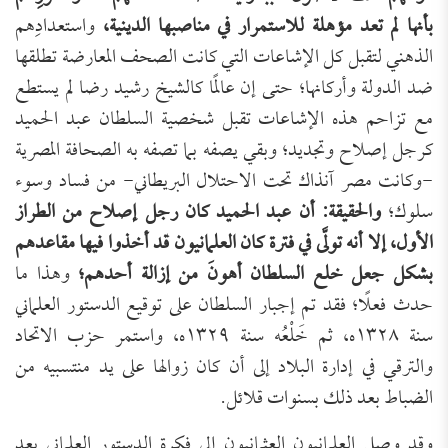
بأنها لم تعد مؤهلة للاستمرار في مناصبها الدينية،
واستعدادِهم
الذهني لتقبل كل الإشاعات التي كانت الصحف المعارضة تطلقها
ضد الدولة وأركانها؛ حتى إن عالمًا كالشيخ رشيد رضا لم يستطع
مع تزاحم هذه الإشاعات تقبل شخصية السلطان عبد الحميد
كرجل إصلاح وتجديد؛ وبقي يصفه بما تصفه به الصحافة المصرية
-وكانت مصر آنذاك تحت الاحتلال البريطاني- من فساد وسوء
سلوك؛
والحقيقة: أن عبد الحميد كان رجل إصلاح من الطراز
الأول، إلا أنه تولَّى في فترة كان العلمانيون قد أخذوا فيها مقاعدهم
بشكل جعل خلع السلطان أهونَ من إزالة أحدهم؛
وهذا ما
حدث فعلًا؛ فقد تم إجبار السلطان على توقيع الدستور العلماني
سنة ١٣٢٨ه، ثم خَلْعُه سنة ١٣٢٩ه، واستمر حزب الاتحاد
والترقي في إدارة البلاد إلى أن كان زوالها على يد منتسبيه من
الضباط بعد ذلك بسنوات قلائل.
وقد وصل العلمانيون العثمانيون إلى فكرة الدستور العلماني بعد