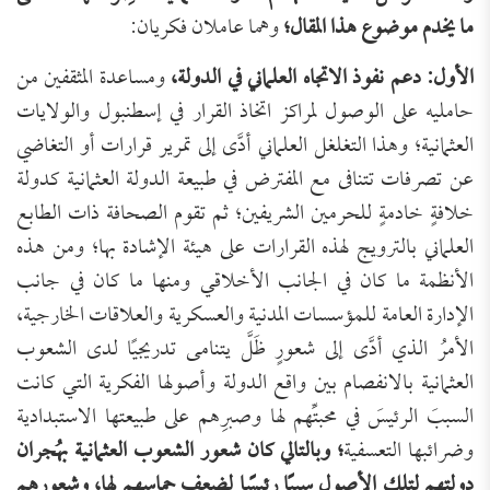
ما يخدم موضوع هذا المقال؛
وهما عاملان فكريان:
الأول: دعم نفوذ الاتجاه العلماني في الدولة،
ومساعدة المثقفين من
حامليه على الوصول لمراكز اتخاذ القرار في إسطنبول والولايات
العثمانية؛ وهذا التغلغل العلماني أدَّى إلى تمرير قرارات أو التغاضي
عن تصرفات تتنافى مع المفترض في طبيعة الدولة العثمانية كدولة
خلافةٍ خادمةٍ للحرمين الشريفين؛ ثم تقوم الصحافة ذات الطابع
العلماني بالترويج لهذه القرارات على هيئة الإشادة بها؛ ومن هذه
الأنظمة ما كان في الجانب الأخلاقي ومنها ما كان في جانب
الإدارة العامة للمؤسسات المدنية والعسكرية والعلاقات الخارجية،
الأمرُ الذي أدَّى إلى شعورٍ ظَلَّ يتنامى تدريجيًا لدى الشعوب
العثمانية بالانفصام بين واقع الدولة وأصولها الفكرية التي كانت
السببَ الرئيسَ في محبتِّهم لها وصبرِهم على طبيعتها الاستبدادية
وضرائبها التعسفية
؛ وبالتالي كان شعور الشعوب العثمانية بهُجران
دولتهم لتلك الأصول سببًا رئيسًا لضعف حماسهم لها، وشعورِهم