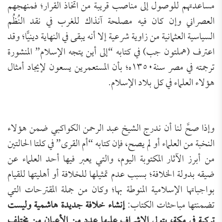
مساعدتهم للوصول إلى مناصب قريبة من اتخاذ القرار؛ فمنهجهم
العصراني وإن كان فيه مصلحة آنذاك للغرب في نقد النُظُم
السياسية العثمانية من زاوية شرعية إلا أنه يبقى في النهاية دينيًّا؛ وقد
اعترف (هملتون جب) في كتابه “إلى أين يتجه الإسلام” المنشورة
ترجمته في مصر سنة١٣٥٠ه؛ بأن المستعمرين يسعون لإيجاد أمثال
هؤلاء العلماء في كل بلاد الإسلام.
وإذا صحَّ لنا أن ندرج الشيخ عبد الرحمن الكواكبي ضمن هؤلاء
النخبة من العلماء أو لم يصح، فإن كتابه “أم القرى” في كلتا الحالتين
من أبرز الآثار المكتوبة اليوم، والتي يعبر فيها أحد العلماء عن
ضيقه بدولة الخلافة؛ بسبب عدم تمثيلها للخلافة أو أهليتها للقيام
بواجباتها الإسلامية المنوطة بها؛ وكان من جملة المقترحات التي
تضمنتها مباحثات الكتاب:
إنشاء خلافة جديدة هاشمية وليست
تركية في مكة، يتولى الإشراف عليها عدد من الأعيان من مختلف