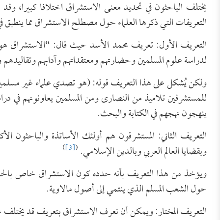
يختلف الباحثون في تحديد معنى الاستشراق اختلافا كبيرا، و
التعريفات التي ذكرها العلماء حول مصطلح الاستشراق مما ينطبق في 
التعريف الأول: تعريف محمد الأسد حيث قال: “الاستشراق هو
لدراسة علوم المسلمين وحضارتهم ومعتقداتهم وآدابهم وتقاليدهم 
ولكن يُشكل على هذا التعريف قوله: (هو تصدي علماء غير مسلمين
للمستشرقين تلاميذ من النصارى ومن المسلمين يعاونونهم في دراسا
ينهجون نهجهم في الكتابة والبحث.
التعريف الثاني: المستشرقون هم أولئك الأساتذة والباحثون الأك
)
[3]
(
وبقضايا العالم العربي وبالدين الإسلامي.
ويؤخذ من هذا التعريف بأنه حدده كون الاستشراق خاص بالحضارة 
حول الشعب المسلم الذي ينتمي إلى أصول مالاوية.
التعريف المختار: ويمكن أن نعرف الاستشراق بتعريف قد يختلف عن 