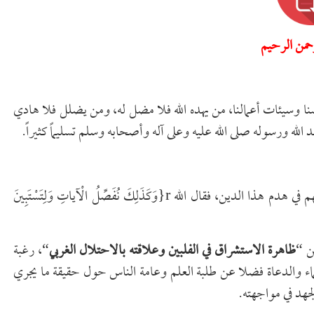
رحمن الرحيم
سنا وسيئات أعمالنا، من يهده الله فلا مضل له، ومن يضلل فلا هادي
 الله ورسوله صلى الله عليه وعلى آله وأصحابه وسلم تسليماً كثيراً.
فقد أرشد الله عز وجل إلى تتبع المجرمين والنظر في أفعالهم وطرقهم في هدم هذا الدين، فقال الله r{وَكَذَلِكَ نُفَصِّلُ الْآياتِ وَلِتَسْتَبِينَ
ن “
ظاهرة الاستشراق في الفلبين وعلاقته بالاحتلال الغربي
“، رغبة
علماء والدعاة فضلا عن طلبة العلم وعامة الناس حول حقيقة ما يجري
جهد في مواجهته.