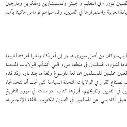
الفلبين كوزراء في التعليم والجيش وكمستشارين ومفكرين ومترجمين
ة الغربية واستمرارها في الفلبين، وقد سماهم توماس ماكينا بأنهم
 الجيوش الأمريكية إلى جنوب الفلبين عام (1900م) كطبيب، وكان من أصل سوري هاجر إلى أمريكا، ونظرا لمعرفته لطبيعة
اما لشؤون المسلمين في منطقة مورو التي أنشأتها الولايات المتحدة
أتقن لغتين محليتين للمسلمين هما لغة تاوسوغ ولغة ماجنداناو، وقد قدم
لصناع القرار في الولايات المتحدة السياسة التي تجب أن تتخذ تجاه
ين في الفلبين وتاريخهم، أبرزها كتاب: دراسات في مورو التاريخ
ه عام (1905م)، الذي يعد أول عمل أكاديمي عن المسلمين في الفلبين المكتوب باللغة الإنجليزية،