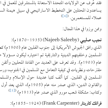
فقد عُرف عن الولايات المتحدة الاستعانة بالمستشرقين للعمل في 
يساعدون المحتلين على التخطيط الاستراتيجي في سبيل هيمنة السياد
)
[4]
(
عملاء للمستعمرين.
وممن برزوا في هذا المجال:
نجيب صليبي
(Najeeb Saleeby) (1870-1935م):
الذي رافق
المسلمين وخلفيتهم الدينية والتاريخية تم اختياره ليكون مسؤولا ع
عام (1903م). وقد تعرف على العديد من القادة المحليين و
مقترحات ونظريات في كيفية التعامل مع المسلمين في الجنوب، ورسم 
المسلمين في الفلبين. كما ألف كتبا عديدة حول الإسلام والمسلم
والقانون الدين، الذي صدر من
)
[5]
(
وكتاب: مشكلة شعب مورو الذي صدر عام (1913م)
فرانك كاربنتر
(Frank Carpenter) (1855-1924م):