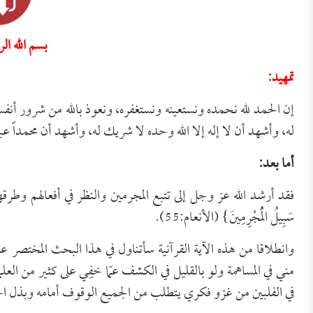
بسم الله ال
تمهيد:
إن الحمد لله نحمده ونستعينه ونستغفره، ونعوذ بالله من شرور أنف
له، وأشهد أن لا إله إلا الله وحده لا شريك له، وأشهد أن محمداً عبد
أما بعد:
سَبِيلُ الْمُجْرِمِينَ} (الأنعام:55).
وانطلاقا من هذه الآية القرآنية سأتناول في هذا البحث المختصر ع
مني في المساهمة ولو بالقليل في الكشف عمّا خفِي على كثير من ال
في الفلبين من غزو فكري يتطلب من الجميع الوقوف أمامه وبذل ال