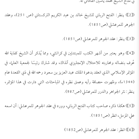
لي مدح الشيخ محمد ياسين الفاداني له.
([2]) ينظر: الفتح الرباني للشيخ خالد بن عبد الكريم التركستاني (ص 251)، وعقد
الجوهر للمرعشلي (ص1851).
([3]) ينظر: عقد الجوهر للمرعشلي (ص1851).
([4]) وهو يعتبر من أشهر الكتب للمبتدئين في كراتشي، ومما يُذكر أن الشيخ كفاية الله
عُرف بنضاله ومحاربته للاحتلال الإنجليزي آنذاك، وقد شارك رئيسًا لجمعية العلماء في
المؤتمر الإسلامي الذي انعقد بدعوة الملك عبد العزيز بن سعود رحمه الله في ذي القعدة عام
(1344ه)، وظهرت حصافة رأيه وعمق نظره في المباحثات التي دارت في هذا المؤتمر،
ينظر: نثر الجواهر والدرر للمرعشلي (ص987).
([5]) هكذا ذكره صاحب كتاب الفتح الرباني، وورد في عقد الجوهر للمرعشلي: أن اسمه
علي المزمل، انظر (ص1851).
([6]) انظر: عقد الجوهر للمرعشلي (ص1852)