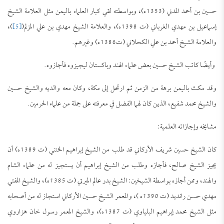
حسين بن أحمد المدني (1353ه)، وبواسطته لقي كبار العلماء باليمن مثل العلامة الشيخ
إسماعيل بن مهدي الغرباني (ت 1398ه)، والعلامة الشيخ مهدي بن علي المزلم(
[5]
)،
والعلامة الشيخ أحمد بن علي الكحلاني (ت1386ه) وغيرهم.
وأيضًا كاتب الشيخ حسين بعض علماء الهند وباكستان ليجيزوه فأجازوه.
وقد مكث باليمن برهة من الزمن ثم ارتحل إلى مكة، وكان معه والديه والشيخ حسين
والشيخ محمد شفيع، الذين كان لهما الفضل في معرفته على جملة من علماء الحرمين.
مشايخه وإجازاته العلمية:
كان الشيخ حسين شريف الأركاني قد طلب من الشيخ إبراهيم الختني (ت 1389ه) أن
يجيز الشيخ صالح، فأجازه وطلب من الشيخ إبراهيم أن يستجيز له من علماء الشام
والهند، وممن أجازه بواسطة الشيخين: الشيخ بدر عالم الميرتي (ت 1385ه)، والشيخ المفتي
مهدي حسن رانديد (ت 1390ه )، والمعمر الشيخ حسين الأركاني استجاز له من أصحابه
مثل الشيخ محمد إبراهيم البلياوي (ت 1387ه)، والشيخ المعمر رسول خان هزاروي