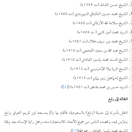
الشيخ حسن المشاط (ت 1399ه).
الشيخ محمد حسين التكنافي الديوبندي (ت 1400ه).
الشيخ سلامة الله الأركاني (ت 1400ه).
السيد محمد أمين كتبي ( ت 1404ه).
الشيخ محمد نور سيف هلال (ت 1407ه).
الشيخ عبد الله بن سعيد اللحجي (ت 1410ه).
الشيخ المسند محمد ياسين الفاداني (ت 1410ه).
الشيخ كريا بيلا الإندونيسي (ت 1413ه).
الشيخ إسماعيل زين يماني (ت 1415ه).
السيد حسن بن محمد فدعق (ت 1401ه) (
[6]
).
انتقاله إلى رابغ
انتقل بأسرته إلى مدينة (رابغ) بالسعودية، فأقام بها وأمّ بمسجد ابن كريم العوفي برابغ
ودرّس فيه، وقصده الناس من جميع الأنحاء للاستجازة منه، وحمل راية الإسناد بعد وفاة
الشيخ محمد ياسين الفاداني رحمه الله(
[7]
).