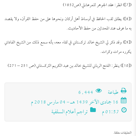
([7]) انظر: عقد الجوهر للمرعشلي (ص1852)
([8]) يطلق لقب الحافظ في أوساط أهل أركان ونحوها على من حفظ القرآن، ولا يقصد
به ما عرف عند المحدثين من حفظ الأحاديث.
([9]) وقد ذكر لي الشيخ خالد تركستاني في لقاء معه، بأنه سمع ذلك من الشيخ الفاداني
يكرره مرات وكرات.
([10]) ينظر: الفتح الرباني للشيخ خالد بن عبد الكريم التركستاني (ص 251 – 271)
تَعرِيف بكِتَاب (مجموعة الرَّسائل العقديَّة
للعلامة الشَّيخ محمد عبد الظَّاهر أبو
للتحميل كملف PDF اضغط على الأيقونة المعلومات
الفنية للكتاب: عنوان الكتاب: مجموعة الرَّسائل
طباعة
6٬444
السَّمح)
العقديَّة للعلامة الشَّيخ محمد عبد الظَّاهر أبو السَّمح.
16 جمادى الآخر 1439 هـ - 04 مارس 2018 م
اسم المؤلف: أ. د. عبد الله بن عمر الدميجي، أستاذ
العقيدة بكلية الدعوة وأصول الدين بجامعة أم القرى.
الحالة السلفية عند أوائل الصوفية
01:57 م
تراجم أعلام السلفية
رقم الطبعة وتاريخها: الطبعة الأولى في دار الهدي
النبوي بمصر ودار الفضيلة بالرياض، عام 1436هـ/
للتحميل كملف PDF اضغط على الأيقونة مقدمة:
2015م. […]
تعدَّدت وجوه العلماء في تقسيم الفرق والمذاهب،
فتباينت تحريراتهم كمًّا وكيفًا، ولم يسلم اعتبار من تلك
التعليقات مغلقة.