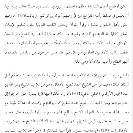
ولكن أوضاع أركان الشديدة وظلم واضطهاد البوذيين للمسلمين هناك حالت بينه وبين
أن يعيش في مسقط رأسه، ففرَّ مع من فرَّ ومنهم أسرته إلى كراتشي في باكستان(
[3]
)، وفيها
التقى بأهل العلم والفضل، وقرأ القرآن وبعض الكتب الدينية مثل: تعليم الإسلام
للمفتي كفاية الله الدهلوي(
[4]
)، وغيرها من الكتب، كما قرأ على يد الشيخ نور الزمان
الأركاني بعضا من الكتب، ولكنه لم يمض وقتًا طويلًا من عمره فيها؛ ذلك أن مقصده هو
مقصد غالب الأركانيين الفارين من بلادهم، فقد كانوا يخرجون من ديارهم، يقصدون
أطهر البقاع وأحب البلاد ألا وهي مكة.
فانتقل من باكستان إلى الإمارات العربية المتحدة؛ ونزل فيها بمدينة دبي؛ حيث يتجمَّع أهل
أركان هناك، وفيها قرأ على الشيخ محمد شفيع الأركاني وهو من تلاميذ الشيخ بشير الله بن
عبد الجبار الأركاني الحنفي المكي(1413ه)، وما مكثوا فيها فترة يسيرة حتى خرجوا إلى
حضرموت، ومن الجيد أن الشيخ محمد شفيع كان برفقتهم وكانت له علاقة طيبة مع
بعض علماء حضرموت فتعرف الشيخ صالح عليهم، ثم واصلوا طريقهم حتى دخلوا
مديرية الشيخ عثمان باليمن الشمالي، ثم إلى عدن، وهناك لازم الشيخ حسين شريف
الأركاني (ت 1389ه) بمدرسته سنتين، فقرأ عليه كتبا كثيرة، وهو أحد تلاميذ الشريف