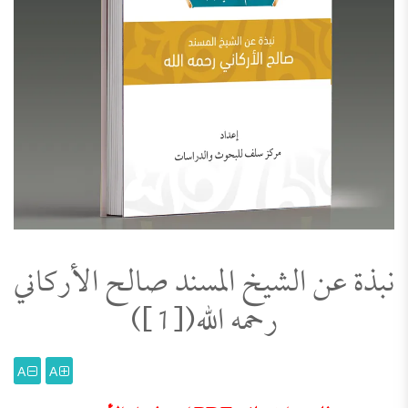
نبذة عن الشيخ المسند صالح الأركاني
رحمه الله([1])
A
A