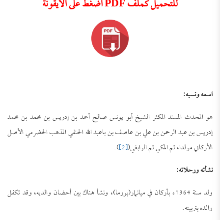
للتحميل كملف PDF اضغط على الأيقونة
اسمه ونسبه:
هو المحدث المسند المكثر الشيخ أبو يونس صالح أحمد بن إدريس بن محمد بن محمد
إدريس بن عبد الرحمن بن علي بن عاصف بن باعبد الله الحنفي المذهب الحضرمي الأصل
الأركاني مولدا، ثم المكي ثم الرابغي(
[2]
).
نشأته ورحلاته:
ولد سنة 1364ه بأركان في ميانمار(بورما)، ونشأ هناك بين أحضان والديه، وقد تكفل
والده بتربيته.