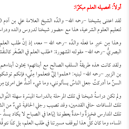
أولاً: تحصيله العلم مبكرًا:
لتعليم العلوم الشرعية، هذا مع حضور شيخنا لدروس والده ودراست
وهذا مِن خيرِ ما فعلَه والدُه -رحمه الله – معه، إذ إنَّ طلب
البصريُّ -رحمه الله- مقولته المشهورة: «طلب العلم في الصِّغَر كالنقْ
ولقد كانت هذه طريقةُ السلفِ الصالح مع أبنائهم؛ يحثون أبناءهم
بن الزبير -رحمه الله- لبنيه: «هلموا إليَّ فتعلموا مِنِّي، فإنكم توشكو
السنِّ ما أدركتُ جعل الناسُ يسألونني، وما شيء أشدُّ على امرئ مِ
ولم تكن دراسةُ شيخنا في تلك المرحلة بالدراسة الميسّرة سهلة النَّوا
تلك المسافات حافي القدمين، وقد تصيب رجلي الحافيةَ شيءٌ من الشو
تلك المدارس فخبزةٌ واحدةٌ يعطوننا إيّاها في الصباح لا يكاد يسدُّ جوع
المساء، وما كان كلُّ هذا ليوقف مسيرتنا في طلب العلم، بل كنّا نتوقَّد