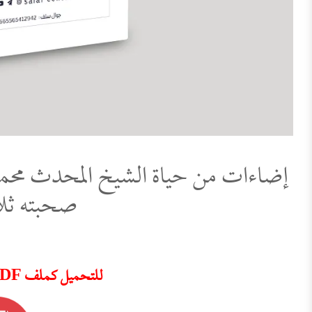
إضاءات من حياة الشيخ المحدث محمد 
صحبته ثلاث
للتحميل كملف PDF اضغط على الأيقونة