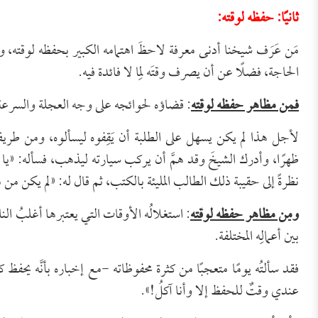
ثانيًا: حفظه لوقته:
مَن عَرَف شيخنا أدنى معرفة لاحظَ اهتمامه الكبير بحفظه لوقته
الحاجة، فضلًا عن أن يصرف وقتَه لِما لا فائدة فيه.
فمن مظاهر حفظه لوقته
: قضاؤه لحوائجه على وجه العجلة والسرعة؛ ف
لأجل هذا لم يكن يسهل على الطلبة أن يَقِفوه ليسألوه، ومن طر
ظهرًا، وأدرك الشيخَ وقد همَّ أن يركب سيارته ليذهب، فسأله: «يا
نظرةً إلى حقيبة ذلك الطالب المليئة بالكتب، ثم قال له: «لم يكن 
ومن مظاهر حفظه لوقته
: استغلالُه الأوقات التي يعتبرها أغلبُ الن
بين أعمالِه المختلفة.
فقد سألتُه يومًا متعجبًا من كثرة محفوظاته -مع إخباره بأنَّه يحفظ 
عندي وقتٌ للحفظ إلا وأنا آكلُ!».