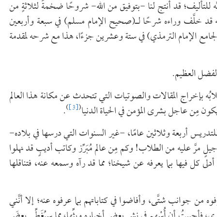
لتأليف؛ قد أنتج لنا -بتوفيق من الله- شروحًا ضخمةً لثلاثةٍ من
 قد خلَّف وراءه شرحًا لـ(صحيح الإمام مسلم) في سبعة وأربعين
ـ(لجامع الإمام الترمذي) في ستة وعشرين جزءًا، هذا مع شرحه لمقدمة
الفضل العظيم.
طلابُه بإخراج المقالات والصوتيات التي تتحدث عن مكانة هذا العالم
)
[3]
(
ن يكون مِن عاجل بشرى المؤمن في الحياة الدنيا
.
لتدريس أربعة وثلاثين عامًا، -غير السنوات التي درسها في بلاده-
المكرمة عام 1408هـ، فانظر كم مِن جيلٍ مرَّ عليه من الطلاب! وكم مِن عالم مُبَرِّز وكاتب أديبٍ قد نهلوا
لى كل فيها بما يعرفه عن شيخنا؛ مما قد رآه وسمعه عنه، فتناقلها
ه من جوانب شتَّى، وأفاضوا في كتاباتهم بما عرفوه عنه؛ إلا أنَّني
ي، فأحببتُ أن أُسْهِم في نشرِ بعضِ أخباره وبثِّها، مما سيُغَطِّي بعضَ