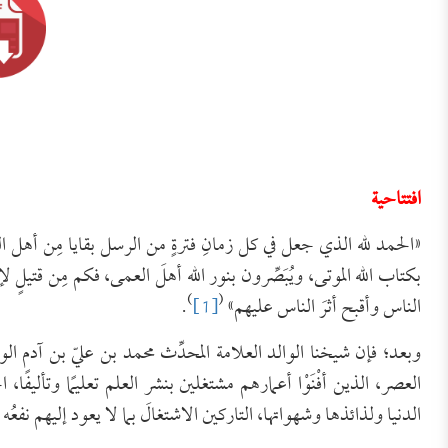
افتتاحية
«الحمد لله الذي جعل في كل زمانِ فترةٍ من الرسل بقايا مِن أهل ال
بكتاب الله الموتى، ويُبَصِّرون بنور الله أهلَ العمى، فكم مِن قتيلٍ لإبلي
)
(
الناس وأقبح أثرَ الناس عليهم»
[1]
.
العصر، الذين أفْنَوْا أعمارهم مشتغلين بنشر العلم تعليمًا وتأليفًا
الدنيا ولذائذها وشهواتها، التاركين الاشتغالَ بما لا يعود إليهم نفع