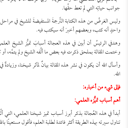
جوانب حياتِه التي لم تعط حقَّها.
وليس الغرضُ من هذه الكتابة التَّرجمةَ المستفيضةَ للشيخ في مراحل حي
واحدٍ أنه كتب، وبعضهم أخبرَ أنه سيكتب فيه.
وهدفي الرئيسُ أن أبين في هذه العجالة أسبابَ تميُّز الشيخ ال
وختمت المقالة بملحق ذكرت فيه بعض ما ألَّفه الشيخ ولم يتمَّه، أو 
وأسأل الله أن يكون في نشر هذه المقالة بيانٌ لمآثر شيخنا، وزيادةٌ
الله.
فإلى شيء من أخباره:
أهم أسباب تميُّزه العلمي:
أبدأ في هذه العُجالة بذكر أبرز أسباب تميز شيخنا العلمي، التي أث
تناول سيرته بهذه الطريقة أكثر فائدة لطلبة العلم، فأقول مستعينًا بالله