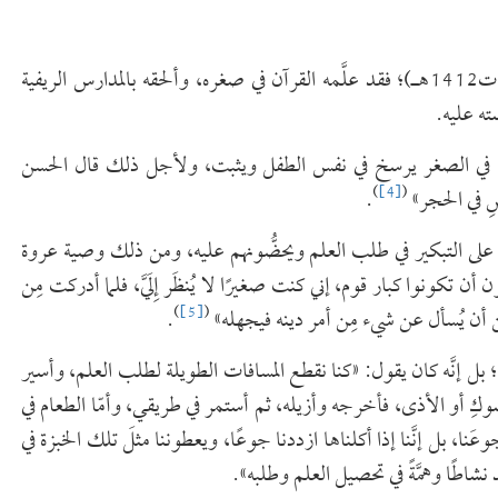
لقد اعتنى بشيخنا -رحمه الله- والدُه الشيخ العلامة علي بن آدم (ت1412هـ)؛ فقد علَّمه القرآن في صغره، وألحقه بالمدارس الريفية
ه عليه.
 العلم في الصغر يرسخ في نفس الطفل ويثبت، ولأجل ذلك قال الحسن
)
[4]
(
شِ في الحجر»
.
 على التبكير في طلب العلم ويحضُّونهم عليه، ومن ذلك وصية عروة
ن أن تكونوا كبار قوم، إني كنت صغيرًا لا يُنظَر إِلَيَّ، فلما أدركت مِن
)
[5]
(
ن أن يُسأل عن شيء مِن أمر دينه فيجهله»
.
ل؛ بل إنَّه كان يقول: «كنا نقطع المسافات الطويلة لطلب العلم، وأسير
كِ أو الأذى، فأخرجه وأزيله، ثم أستمر في طريقي، وأمّا الطعام في
َنا، بل إنَّنا إذا أكلناها ازددنا جوعًا، ويعطوننا مثلَ تلك الخبزة في
 نشاطًا وهمَّةً في تحصيل العلم وطلبه».