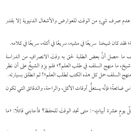
، وعدم صرف شيءٍ من الوقت للعوارض والأشغال الدنيوية إلا بقدر
قد كان شيخنا سريعًا في مشيه، سريعًا في أكله، سريعًا في كلامه.
يف ما حصل أنَّ بعض الطلبة لحق به وقتَ الانصرافِ من الدراسة
 شيخ، ما منهج السلف في طلب العلم؟» فلم يزِدِ الشيخُ على أن نظر
من منهج السلف حمل كل هذه الكتب لطلب العلم»! ثم انطلق بسيارته.
اس ضائعةً؛ فإنَّه يستغلُّ أوقات الأكل، والراحة، والدقائق التي تكون
كلَّ يومٍ عشرة أبياتٍ-: متى تجد الوقتَ للحفظ؟ فأجابني قائلًا: «ما