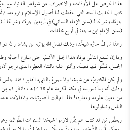
هذا الحرص على الأوقات، والانصراف عن شواغل الدنيا، مع حبِّه ل
كتب الحديث الستة التي حفظت لنا أصول الإسلام وفروعه، فإنَّه
جزءًا، وشرحًا لـ(سنن الإمام النسائي) في أربعين جزءًا، وشرحًا ل
(سنن الإمام ابن ماجه) في أربع مجلدات.
وهذا شرفٌ حازَه شيخُنا، وذلك فضل الله يؤتيه من يشاء، والله ذو 
وما إن سَمِع الناسُ بوفاة هذا الجبل الأشمّ، حتى سارع أحبابُه و
الجليل، فبيَّنوا فيها فضلَه، وأثنوا عليه بالثناء العطِر، الذي نرجو أ
ولم يكن المكتوبُ عن شيخنا والمسموعُ بالشيء القليل؛ فقد جلس ل
وذلك أنه بدأ تدريسه في مكة 
من معين علومه ومعارفه! فلذا انهالت الصوتيات والمقالات عنه، أد
الناس وتداولوها.
وبعضُ مَن قد كتب هم مِمَّن لازموا شيخنا السنوات الطِّوال، وعرفو
-بحكم قُرْبي الشَّخصي منه زمنًا طويلًا- ربما عرَفتُ ما لا يعرفُه غير