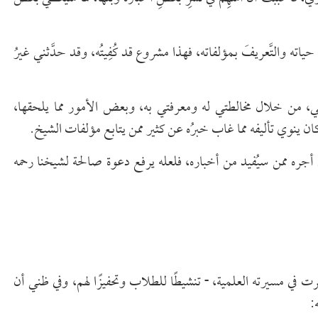
اته والتَّعريفَ بمؤلفاته، فهذا مشروع قد كُفِيتُه، وقد حدَّثني غيرُ
علمي، من خلال مخالطتي له ومعرفتي به، وبعض الأمور مما يلحقها،
كان ينوي تأليفه مما غاب خبرُه عن كثير ممن يتابع مؤلفات الشيخ.
 في أجره ممن سيُفيد من أخباره، فلعله يرفع دعوة صالحة لشيخنا رحمه
َّرت في مسيرته العلمية،
تنشيطًا للطلاب وتحفيزًا لهم، وفي ظني أن
: