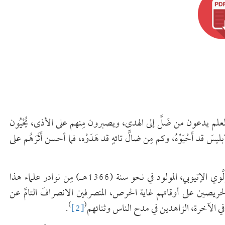
علم يدعون من ضَلَّ إلى الهدى، ويصبرون مِنهم على الأذى، يُحْيُون
سَ قد أَحْيَوْهُ، وكم مِن ضالٍّ تائهٍ قد هَدَوْه، فما أحسن أَثَرَهُم على
وبعد؛ فإن شيخنا الوالد العلامة المحدِّث محمد بن عليّ بن آدم الولَّوي الإتيوبي، المولود في نحو سنة (1366هـ) مِن نوادر علماء هذا
، الحريصين على أوقاتهم غاية الحرص، المنصرفين الانصرافَ التامَّ عن
)
(
ُه في الآخرة، الزاهدين في مدح الناس وثنائهم
[2]
.