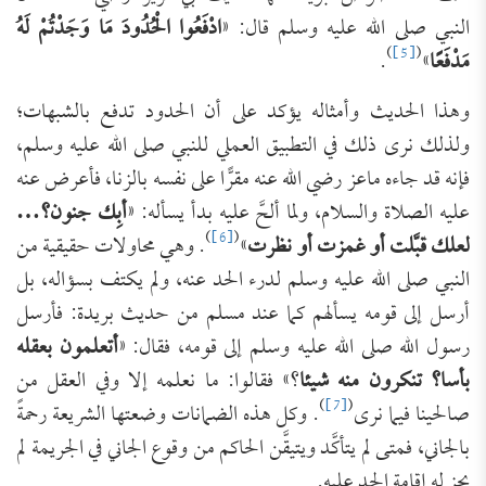
النبي صلى الله عليه وسلم قال: «
ادْفَعُوا الْحُدُودَ مَا وَجَدْتُمْ لَهُ
)
[5]
(
مَدْفَعًا
»
.
وهذا الحديث وأمثاله يؤكد على أن الحدود تدفع بالشبهات؛
ولذلك نرى ذلك في التطبيق العملي للنبي صلى الله عليه وسلم،
فإنه قد جاءه ماعز رضي الله عنه مقرًّا على نفسه بالزنا، فأعرض عنه
عليه الصلاة والسلام، ولما ألحَّ عليه بدأ يسأله: «
أبِك جنون؟…
)
[6]
(
لعلك قبَّلت أو غمزت أو نظرت
»
. وهي محاولات حقيقية من
النبي صلى الله عليه وسلم لدرء الحد عنه، ولم يكتف بسؤاله، بل
أرسل إلى قومه يسألهم كما عند مسلم من حديث بريدة: فأرسل
رسول الله صلى الله عليه وسلم إلى قومه، فقال: «
أتعلمون بعقله
بأسا؟ تنكرون منه شيئا
؟» فقالوا: ما نعلمه إلا وفي العقل من
)
[7]
(
صالحينا فيما نرى
. وكل هذه الضمانات وضعتها الشريعة رحمةً
بالجاني، فمتى لم يتأكَّد ويتيقَّن الحاكم من وقوع الجاني في الجريمة لم
يجز له إقامة الحد عليه.