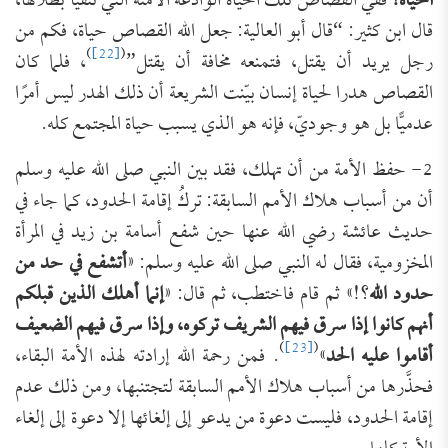
الحياة!
ففي القصاص تلك الحياة الوادعة الآمنة التي نتفيأُ بظلالها،
قال ابن كثير: “قال أبو العالية: جعل الله القصاص حياة، فكم من
)
[22]
(
رجل يريد أن يقتل، فتمنعه مخافة أن يقتل”
، فلما كان
القصاص هدرا لحياة إنسان بيّنت الشريعة أن ذلك الهدر ليس أمرًا
عدميًّا بل هو وجوديّ، فإنه هو الذي يسبب حياة المجتمع كله.
2- حفظ الأمة من أن تهلك، فقد بين النبي صلى الله عليه وسلم
أن من أسباب هلاك الأمم السابقة: تركُ إقامة الحدود، كما جاء في
حديث عائشة رضي الله عنها حين شفع أسامة بن زيد في المرأة
المخزومية، فقال له النبي صلى الله عليه وسلم: «
أتشفع في حد من
حدود الله
؟!» ثم قام فاختطب، ثم قال: «
إنما أهلك الذين قبلكم
أنهم كانوا إذا سرق فيهم الشريف تركوه، وإذا سرق فيهم الضعيف
)
[23]
(
أقاموا عليه الحد
»
. فمن رحمة الله إرادته لهذه الأمة البقاء،
فحذَّرها من أسباب هلاك الأمم السابقة لتجتنبها، ومن ذلك عدم
إقامة الحدود، فليست دعوة من يدعو إلى إلغائها إلا دعوة إلى إلغاء