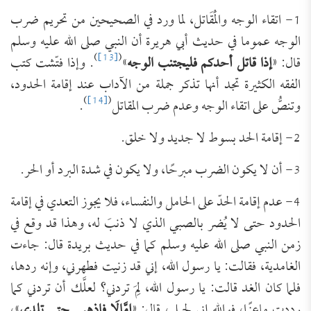
1- اتقاء الوجه والْمَقَاتل، لما ورد في الصحيحين من تحريم ضرب
الوجه عموما في حديث أبي هريرة أن النبي صلى الله عليه وسلم
)
[13]
(
قال: «
إذا قاتل أحدكم فليجتنب الوجه
»
. وإذا فتّشت كتب
الفقه الكثيرة تجد أنها تذكر جملة من الآداب عند إقامة الحدود،
)
[14]
(
وتنصُّ على اتقاء الوجه وعدم ضرب المقاتل
.
2- إقامة الحد بسوط لا جديد ولا خلق.
3- أن لا يكون الضرب مبرحًا، ولا يكون في شدة البرد أو الحر.
4- عدم إقامة الحدّ على الحامل والنفساء، فلا يجوز التعدي في إقامة
الحدود حتى لا يُضر بالصبي الذي لا ذنبَ له، وهذا قد وقع في
زمن النبي صلى الله عليه وسلم كما في حديث بريدة قال: جاءت
الغامدية، فقالت: يا رسول الله، إني قد زنيت فطهرني، وإنه ردها،
فلما كان الغد قالت: يا رسول الله، لِمَ تردني؟ لعلَّك أن تردني كما
رددت ماعزًا، فوالله إني لحبلى، قال: «
إمَّالَا فاذهبي حتى تلِدي
»،