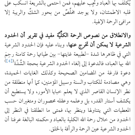
يُكلَّف بها العباد وتجِب عليهم، فمن احتمى بالشريعة انسكب على
قلبه الاطمئنان، ولا يوجد مخلِّصٌ من بحور الشكِّ والريبة إلا
مرافئ الرحمة الإلهية.
والانطلاق من نصوص الرحمة الكلِّيَّة مفيد في تقرير أن الحدود
الشرعية لا يمكن أن تخرج عنها
، وبناء عليه فإن الحدود الشرعية
التي في ظاهرها شدة -لطبيعة غايتها- بين طياتها رحمة كامنة رحِمَ
)
[4]
(
الله بها العباد، فالدعوة إلى إلغاء الحدود الشرعية بحجة الشِّدَّة
دعوة فارغة من المضامين الصحيحة وكذلك الغايات الحميدة،
وهي مصادمة للكتاب والسنة وسبيل المؤمنين، كما أنها منطلقة من
نظر الإنسان القاصر الذي لا يعلم خبايا الأمور، ولا يستطيع أن
يكشف أستار القدر، بل وعلمه وعقله محصوران ومتغيران حسب
المعطيات التي يتناولها وينظر بها، فمتى ما انطلقنا في النظر إلى
الحدود من خلال رحمة الله الكلية بالعباد وحكمته البالغة عرفنا أن
الحدود الشرعية عين الرحمة والرأفة بالخلق.