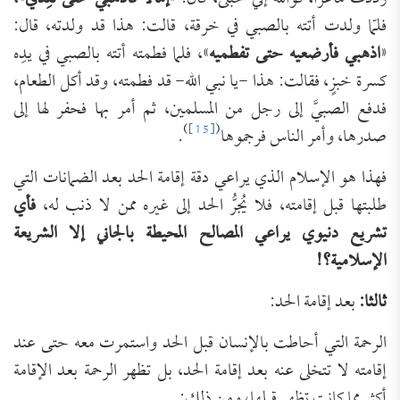
فلمّا ولدت أتته بالصبي في خرقة، قالت: هذا قد ولدته، قال:
«
اذهبي فأرضعيه حتى تفطميه
»، فلما فطمته أتته بالصبي في يدِه
كسرة خبزٍ، فقالت: هذا -يا نبي الله- قد فطمته، وقد أكل الطعام،
فدفع الصبيَّ إلى رجل من المسلمين، ثم أمر بها فحفر لها إلى
)
[15]
(
صدرها، وأمر الناس فرجموها
.
فهذا هو الإسلام الذي يراعي دقة إقامة الحد بعد الضمانات التي
طلبتها قبل إقامته، فلا يُجرُّ الحد إلى غيره ممن لا ذنب له،
فأي
تشريع دنيوي يراعي المصالح المحيطة بالجاني إلا الشريعة
الإسلامية؟!
ثالثا:
بعد إقامة الحد:
الرحمة التي أحاطت بالإنسان قبل الحد واستمرت معه حتى عند
إقامته لا تتخلى عنه بعد إقامة الحد، بل تظهر الرحمة بعد الإقامة
أكثر مما كانت تظهر قبلها، ومن ذلك: