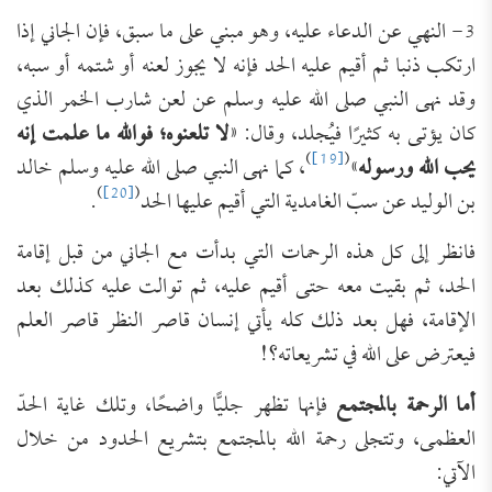
3- النهي عن الدعاء عليه، وهو مبني على ما سبق، فإن الجاني إذا
ارتكب ذنبا ثم أقيم عليه الحد فإنه لا يجوز لعنه أو شتمه أو سبه،
وقد نهى النبي صلى الله عليه وسلم عن لعن شارب الخمر الذي
كان يؤتى به كثيرًا فيُجلد، وقال: «
لا تلعنوه؛ فوالله ما علمت إنه
)
[19]
(
يحب الله ورسوله
»
، كما نهى النبي صلى الله عليه وسلم خالد
)
[20]
(
بن الوليد عن سبّ الغامدية التي أقيم عليها الحد
.
فانظر إلى كل هذه الرحمات التي بدأت مع الجاني من قبل إقامة
الحد، ثم بقيت معه حتى أقيم عليه، ثم توالت عليه كذلك بعد
الإقامة، فهل بعد ذلك كله يأتي إنسان قاصر النظر قاصر العلم
فيعترض على الله في تشريعاته؟!
أما الرحمة بالمجتمع
فإنها تظهر جليًّا واضحًا، وتلك غاية الحدّ
العظمى، وتتجلى رحمة الله بالمجتمع بتشريع الحدود من خلال
الآتي: