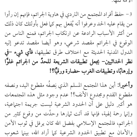
الأمة كلها.
3- حفظ أفراد المجتمع من التردي في هاوية الجرائم، فإنهم إن رأوا
من يقام عليه الحد وعرفوا أنه يُفعل بهم كما فعل بأولئك كان ذلك
من أكثر الأسباب الرادعة عن ارتكاب الجرائم، فمنع الناس من
الوقوع في الجرائم مقصد شرعي، وهو أيضا مقصد تدعو إليه
الدول المدنية الحديثة مع اختلاف طرق تطبيقها،
فأي شيء -في
نظر الحداثيين- يجعل تطبيقات الشريعة للحدِّ من الجرائم غلوًّا
وإرهابًا، وتطبيقات الغرب حضارة ورقيًّا؟!
وأخيرا:
أين هذا المجتمع المسلم الذي نِصفُه مقطوع اليد، ونصفه
مقطوع القدم ومجدوع الأنف؟! عدم وجود مثل هذه المجتمعات
هو أكبر دليل على أن الحدود الشرعية ليست جريمة اجتماعية،
وإنما رحمة إلهية، فإنها قد آتت ثمارها وحدَّت من وقوع كثير من
الجرائم، فالمجتمع الإسلامي بفضل الله كان يرفل في ثوب الأمن
والأمان مع تطبيق الحدود الشرعية كما أراد الله، بينما شعوب