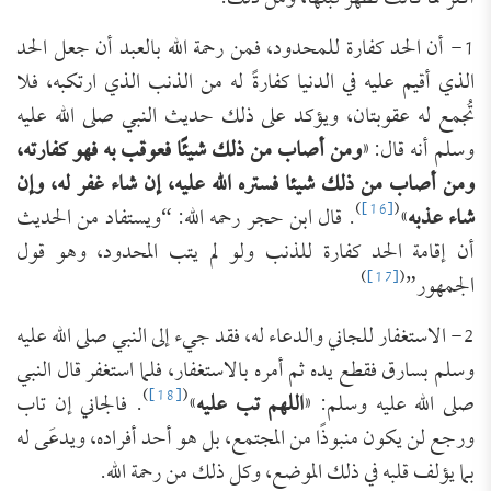
1- أن الحد كفارة للمحدود، فمن رحمة الله بالعبد أن جعل الحد
الذي أقيم عليه في الدنيا كفارةً له من الذنب الذي ارتكبه، فلا
تُجمع له عقوبتان، ويؤكد على ذلك حديث النبي صلى الله عليه
وسلم أنه قال: «
ومن أصاب من ذلك شيئًا فعوقب به فهو كفارته،
ومن أصاب من ذلك شيئا فستره الله عليه، إن شاء غفر له، وإن
)
[16]
(
شاء عذبه
»
. قال ابن حجر رحمه الله: “ويستفاد من الحديث
أن إقامة الحد كفارة للذنب ولو لم يتب المحدود، وهو قول
)
[17]
(
الجمهور”
2- الاستغفار للجاني والدعاء له، فقد جيء إلى النبي صلى الله عليه
وسلم بسارق فقطع يده ثم أمره بالاستغفار، فلما استغفر قال النبي
)
[18]
(
صلى الله عليه وسلم: «
اللهم تب عليه
»
. فالجاني إن تاب
ورجع لن يكون منبوذًا من المجتمع، بل هو أحد أفراده، ويدعَى له
بما يؤلف قلبه في ذلك الموضع، وكل ذلك من رحمة الله.