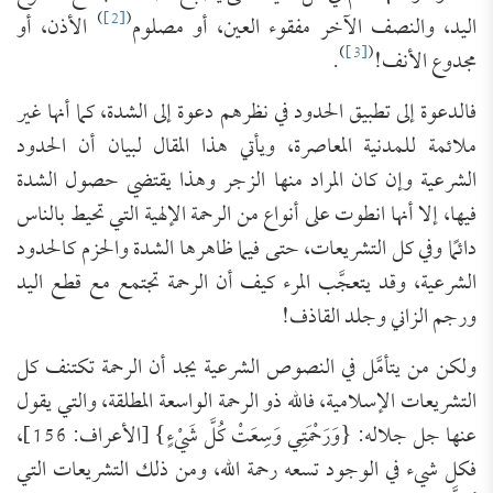
)
[2]
(
اليد، والنصف الآخر مفقوء العين، أو مصلوم
الأذن، أو
)
[3]
(
مجدوع الأنف!
.
فالدعوة إلى تطبيق الحدود في نظرهم دعوة إلى الشدة، كما أنها غير
ملائمة للمدنية المعاصرة، ويأتي هذا المقال لبيان أن الحدود
الشرعية وإن كان المراد منها الزجر وهذا يقتضي حصول الشدة
فيها، إلا أنها انطوت على أنواع من الرحمة الإلهية التي تحيط بالناس
دائمًا وفي كل التشريعات، حتى فيما ظاهرها الشدة والحزم كالحدود
الشرعية، وقد يتعجَّب المرء كيف أن الرحمة تجتمع مع قطع اليد
ورجم الزاني وجلد القاذف!
ولكن من يتأمَّل في النصوص الشرعية يجد أن الرحمة تكتنف كل
التشريعات الإسلامية، فالله ذو الرحمة الواسعة المطلقة، والتي يقول
عنها جل جلاله: {وَرَحْمَتِي وَسِعَتْ كُلَّ شَيْءٍ} [الأعراف: 156]،
فكل شيء في الوجود تسعه رحمة الله، ومن ذلك التشريعات التي