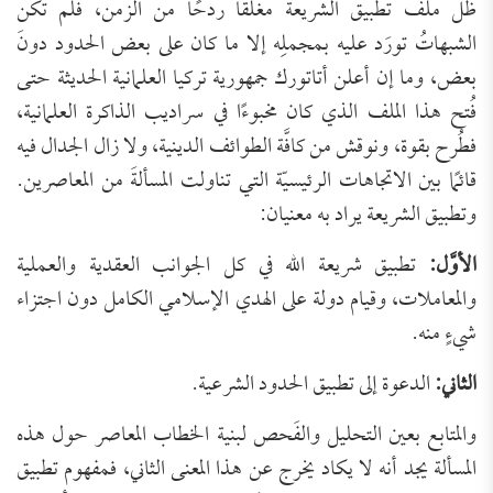
ظلَّ ملفُّ تطبيق الشريعة مغلَّقًا ردحًا من الزمن، فلم تكن
الشبهاتُ تورَد عليه بمجملِه إلا ما كان على بعض الحدود دونَ
بعض، وما إن أعلن أتاتورك جمهورية تركيا العلمانية الحديثة حتى
فُتح هذا الملف الذي كان مخبوءًا في سراديب الذاكرة العلمانية،
فطُرح بقوة، ونوقش من كافَّة الطوائف الدينية، ولا زال الجدال فيه
قائمًا بين الاتجاهات الرئيسيّة التي تناولت المسألةَ من المعاصرين.
وتطبيق الشريعة يراد به معنيان:
الأوَّل:
تطبيق شريعة الله في كل الجوانب العقدية والعملية
والمعاملات، وقيام دولة على الهدي الإسلامي الكامل دون اجتزاء
شيءٍ منه.
الثاني:
الدعوة إلى تطبيق الحدود الشرعية.
والمتابع بعين التحليل والفَحص لبنية الخطاب المعاصر حول هذه
المسألة يجد أنه لا يكاد يخرج عن هذا المعنى الثاني، فمفهوم تطبيق