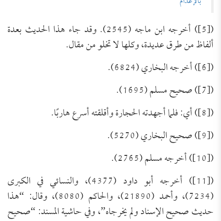
بالإعدام
([5]) أخرجه ابن ماجه (2545). وقد جاء هذا الحديث بعدة
ألفاظ من طرق عديدة، وكلها لا تخلو من مقال.
([6]) أخرجه البخاري (6824).
([7]) صحيح مسلم (1695).
([8]) أي: فلما أجهدته الحجارة وأقلقته أسرع هاربًا.
([9]) صحيح البخاري (5270).
([10]) أخرجه مسلم (2765).
([11]) أخرجه أبو داود (4377)، والنسائي في الكبرى
(7234)، وأحمد (21890)، والحاكم (8080)، وقال: “هذا
حديث صحيح الإسناد ولم يخرجاه”، وفي حاشية المسند: “صحيح