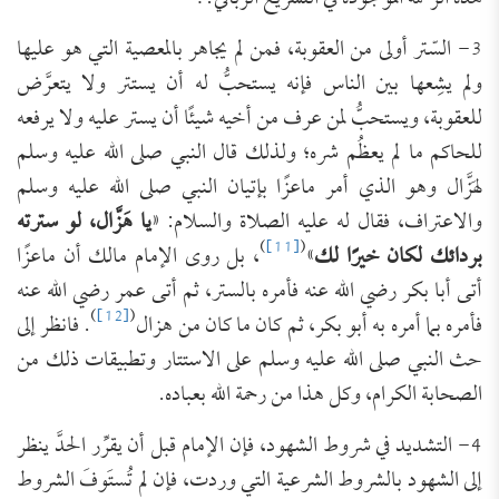
3- السّتر أولى من العقوبة، فمن لم يجاهر بالمعصية التي هو عليها
ولم يشِعها بين الناس فإنه يستحبُّ له أن يستتر ولا يتعرَّض
للعقوبة، ويستحبُّ لمن عرف من أخيه شيئًا أن يستر عليه ولا يرفعه
للحاكم ما لم يعظُم شره؛ ولذلك قال النبي صلى الله عليه وسلم
لهَزَّال وهو الذي أمر ماعزًا بإتيان النبي صلى الله عليه وسلم
والاعتراف، فقال له عليه الصلاة والسلام: «
يا هَزَّال، لو سترته
)
[11]
(
بردائك لكان خيرًا لك
»
، بل روى الإمام مالك أن ماعزًا
أتى أبا بكر رضي الله عنه فأمره بالستر، ثم أتى عمر رضي الله عنه
)
[12]
(
فأمره بما أمره به أبو بكر، ثم كان ما كان من هزال
. فانظر إلى
حث النبي صلى الله عليه وسلم على الاستتار وتطبيقات ذلك من
الصحابة الكرام، وكل هذا من رحمة الله بعباده.
4- التشديد في شروط الشهود، فإن الإمام قبل أن يقرِّر الحدَّ ينظر
إلى الشهود بالشروط الشرعية التي وردت، فإن لم تُستَوفَ الشروط