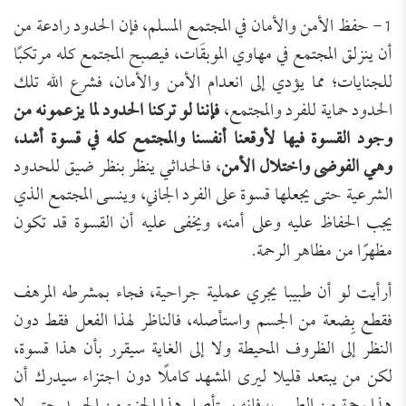
1- حفظ الأمن والأمان في المجتمع المسلم، فإن الحدود رادعة من
أن ينزلق المجتمع في مهاوي الموبقَات، فيصبح المجتمع كله مرتكبًا
للجنايات؛ مما يؤدي إلى انعدام الأمن والأمان، فشرع الله تلك
الحدود حماية للفرد والمجتمع،
فإننا لو تركنا الحدود لما يزعمونه من
وجود القسوة فيها لأوقعنا أنفسنا والمجتمع كله في قسوة أشد،
وهي الفوضى واختلال الأمن
، فالحداثي ينظر بنظر ضيق للحدود
الشرعية حتى يجعلها قسوة على الفرد الجاني، وينسى المجتمع الذي
يجب الحفاظ عليه وعلى أمنه، ويخفى عليه أن القسوة قد تكون
مظهرًا من مظاهر الرحمة.
أرأيت لو أن طبيبا يجري عملية جراحية، فجاء بمشرطه المرهف
فقطع بِضعة من الجسم واستأصله، فالناظر لهذا الفعل فقط دون
النظر إلى الظروف المحيطة ولا إلى الغاية سيقرر بأن هذا قسوة،
لكن من يبتعد قليلا ليرى المشهد كاملًا دون اجتزاء سيدرك أن