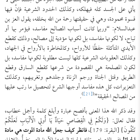
هذا رحمة من الطبيب، فإنه يستأصل هذا الجزء من الجسد حتى لا
يأتي على الجسد كله فيهلكه، وكذلك الحدود الشرعية فإنَّ فيها
قسوة محمودة، وهي في حقيقتها رحمة من الله بخلقه، يقول العز بن
عبدالسلام: “وربما كانت أسباب المصالح مفاسد، فيؤمر بها أو
تباح، لا لكونها مفاسد، بل لكونها مؤدية إلى مصالح، وذلك كقطع
الأيدي المتآكلة حفظًا للأرواح، وكالمخاطرة بالأرواح في الجهاد،
وكذلك العقوبات الشرعية كلها ليست مطلوبة لكونها مفاسد، بل
لكون المصلحة هي المقصودة من شرعها كقطع السارق وقطع
الطريق وقتل الجناة ورجم الزناة وجلدهم وتغريبهم، وكذلك
التعزيرات، كل هذه مفاسد أوجبها الشرع لتحصيل ما رتب عليها
)
[21]
(
من المصالح الحقيقة”
.
وقد ذكر الله هذا المعنى بأفصح عبارة وأبلغ كلمة وأجمل خطاب،
فقال تعالى: {وَلَكُمْ فِي الْقِصَاصِ حَيَاةٌ يَا أُولِي الْأَلْبَابِ لَعَلَّكُمْ
تَتَّقُونَ} [البقرة: 179]،
فانظر كيف جعل الله مادة الموت هي مادة