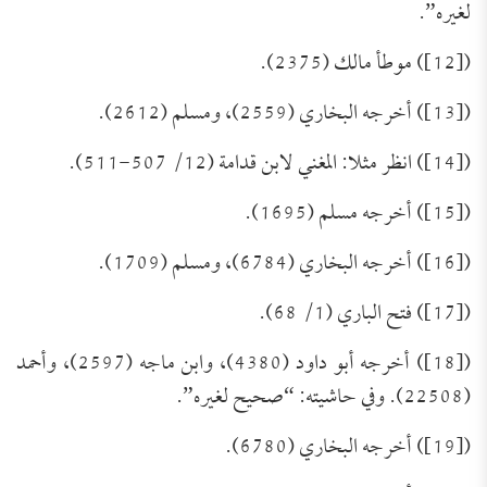
لغيره”.
([12]) موطأ مالك (2375).
([13]) أخرجه البخاري (2559)، ومسلم (2612).
([14]) انظر مثلا: المغني لابن قدامة (12/ 507-511).
([15]) أخرجه مسلم (1695).
([16]) أخرجه البخاري (6784)، ومسلم (1709).
([17]) فتح الباري (1/ 68).
([18]) أخرجه أبو داود (4380)، وابن ماجه (2597)، وأحمد
(22508). وفي حاشيته: “صحيح لغيره”.
([19]) أخرجه البخاري (6780).