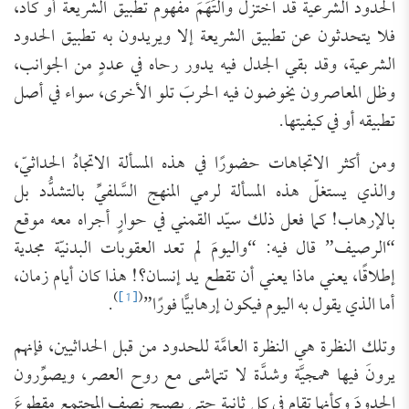
الحدود الشرعية قد اختزل والتَهَمَ مفهوم تطبيق الشريعة أو كاد،
فلا يتحدثون عن تطبيق الشريعة إلا ويريدون به تطبيق الحدود
الشرعية، وقد بقي الجدل فيه يدور رحاه في عددٍ من الجوانب،
وظل المعاصرون يخوضون فيه الحربَ تلو الأخرى، سواء في أصل
تطبيقه أو في كيفيتها.
ومن أكثر الاتجاهات حضورًا في هذه المسألة الاتجاهُ الحداثيّ،
والذي يستغلّ هذه المسألة لرمي المنهج السَّلفيِّ بالتشدُّد بل
بالإرهاب! كما فعل ذلك سيّد القمني في حوارٍ أجراه معه موقع
“الرصيف” قال فيه: “واليومَ لم تعد العقوبات البدنيّة مجدية
إطلاقًا، يعني ماذا يعني أن تقطع يد إنسان؟! هذا كان أيام زمان،
)
[1]
(
أما الذي يقول به اليوم فيكون إرهابيًّا فورًا”
.
وتلك النظرة هي النظرة العامَّة للحدود من قبل الحداثيين، فإنهم
يرونَ فيها همجيَّة وشدَّة لا تتماشى مع روح العصر، ويصوِّرون
الحدودَ وكأنها تقام في كل ثانية حتى يصبح نصف المجتمع مقطوعَ