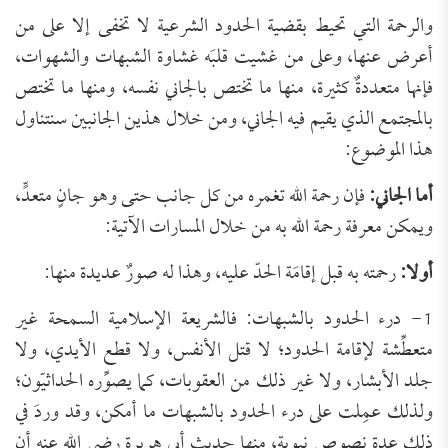
والرحمة التي تحيط بقضية الحدود الشرعية لا تخفى إلا على من
أعرض عنها، وعلى من غشيت قلبَه غشاوة الشبهات والشهوات،
فإنها متعددةٌ كثيرة، منها ما تختص بالجاني نفسه، ومنها ما تختص
بالمجتمع الذي يقيم فيه الجاني، ومن خلال هذين الجانبين سنتناول
هذا الموضوع:
أما الجاني:
فإن رحمة الله تغمره من كل جانب حتى وهو جانٍ متعدٍّ،
ويمكن معرفة رحمة الله به من خلال المسارات الآتية:
أولا:
رحمته به قبل إقامَة الحدّ عليه، وهذا له صورٌ عديدة منها:
1- درء الحدود بالشبهات: فالشريعة الإسلامية السمحة غير
متعطِّشة لإقامة الحدود؛ لا قتل الأنفس، ولا قطع الأيدي، ولا
جلد الأبشار، ولا غير ذلك من العقوبات، كما يصوِّره الحداثيّون؛
ولذلك عمِلت على درء الحدود بالشبهات ما أمكن، وقد وردَ في
ذلك عدة نصوص نبوية، منها حديث أبي هريرة رضي الله عنه أن