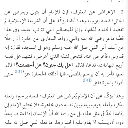
2- الإعراض عن المعترف، فإن للإمام أن يتولى ويعرض عن
الجاني؛ فلعله يتوب، وهذا أيضا يؤكِّد على أن الشريعة الإسلامية لم
تقصد الحدود لذاتها، وإنما للمصالح التي تترتب عليه، وفي هذا
قصَّة ماعز رضي الله عنه والتي رواها البخاري عن جابر: أن رجلًا
من أسلم أتى النبي صلى الله عليه وسلم وهو في المسجد، فقال: إنه
قد زنى، فأعرض عنه، فتنحى لشقه الذي أعرض، فشهد على نفسه
أربع شهادات، فدعاه فقال: «
هل بك جنون؟ هل أحصنت؟
» قال:
)
[8]
(
نعم، فأمر به أن يرجم بالمصلَّى، فلما أذلقته الحجارة جمز
حتى
)
[9]
(
أدرك بالحرة فقتل
.
وهذا يؤكِّد على أن الإمام يُعرض عن المعترف؛ فلعله يرجع، ولعله
ينكر، ولعله يتوب بينه وبين نفسه دون مجاهرة، فلا يحتاج الإمام إلى
إقامة الحدِّ في مثل هذا، بل من رحمة الله أنَّ الإنسان إذا اعترف بحدٍّ
دون أن يسمِّيه لا يقام عليه الحد، وهذا ما فعله النبي صلى الله عليه