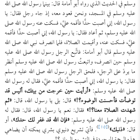
وسلم في الحديث الذي رواه أبو أُمامة قال: بينما رسول الله صلى الله
عليه وسلم في المسجد، ونحن قعود معه، إذ جاء رجل فقال: يا
رسول الله، إني أصبت حدًّا فأقمه عليَّ، فسكت عنه رسول الله صلى
الله عليه وسلم، ثم أعاد فقال: يا رسول الله، إني أصبت حدًّا فأقمه
عليَّ، فسكت عنه، وأقيمت الصلاة، فلما انصرف نبي الله صلى الله
عليه وسلم قال أبو أمامة: فاتَّبع الرجل رسول الله صلى الله عليه
وسلم حين انصرف، واتبعتُ رسول الله صلى الله عليه وسلم أنظر
ما يردّ على الرجل، فلحق الرجل رسول الله صلى الله عليه وسلم
فقال: يا رسول الله، إني أصبت حدًّا فأقمه عليَّ، فقال له رسول الله
صلى الله عليه وسلم:
«أرأيت حين خرجت من بيتك، أليس قد
توضأت فأحسنت الوضوء؟!»
قال: بلى يا رسول الله، قال:
«ثم
شهدت الصلاة معنا؟!»
فقال: نعم يا رسول الله، قال: فقال له
رسول الله صلى الله عليه وسلم:
«فإن الله قد غفر لك حدك»
، أو
)
[10]
(
قال:
«ذنبك»
. فأيّ تشريع دنيوي بشري يمكنه أن يضاهي
هذه الرحمة الموجودة في التشريع الرباني؟!