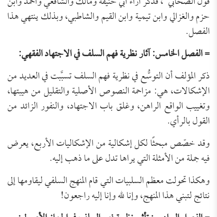
قول الصحابي”، فذكر آراء أبي حنيفة ومالك والشافعي وأحمد وابن
حزم والغزالي وابن تيمية وابن القيم والشاطبي، وبذلك ينتهي هذا
الفصل.
= الفصل الخامس: آثار نظرية فهم السلف في الاجتهاد الفقهي:
ذكر المؤلف أن التوسُّع في نظرية فهم السلف تسبَّبت في العديد من
الإشكالات، هي: مزاحمة النصوص الأصلية والتقليل من هيبتها،
وتغييب الواقع الراهن، وغلق باب الاجتهاد، والنفور الزائد من
القول بالرأي.
وقد خصّص مبحثًا لكل إشكالية من الإشكاليات الأربع، يعرض
فيه جملة من الأمثلة التي يراها تدل على ما ذهب إليه.
وهكذا تحولت معظم السلبيات التي قام المنهج السلفي ليقاومها إلى
نتائج لتبني هذا المنهج، وإنا لله وإنا إليه راجعون!