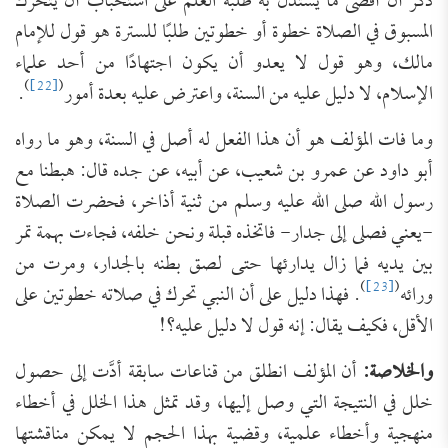
ذكر أن أقصى ما يستدل به طلبة العلم على استحباب أن يتحرك
المسبوق في الصلاة خطوة أو خطوتين طلبًا للسترة هو قول للإمام
مالك، وهو قول لا يعدو أن يكون اجتهادًا من أحد علماء
)
[22]
(
الإسلام، لا دليل عليه من السنة، واعترض عليه بعدة أمور
.
وما فات المؤلف هو أن هذا الفعل له أصل في السنة، وهو ما رواه
أبو داود عن عمرو بن شعيب، عن أبيه، عن جده قال: هبطنا مع
رسول الله صلى الله عليه وسلم من ثنية أذاخر، فحضرت الصلاة
-يعني فصلى إلى جدار- فاتخذه قبلة ونحن خلفه، فجاءت بهمة تمر
بين يديه فما زال يدارئها حتى لصق بطنه بالجدار، ومرت من
)
[23]
(
ورائه
. فهذا دليل على أن النبي تحرك في صلاته خطوتين على
الأقل، فكيف يقال: إنه قول لا دليل عليه؟!
والخلاصة:
أن المؤلف انطلق من قناعات سابقة أدَّت إلى حصول
خلل في النتيجة التي وصل إليها، وقد تمثل هذا الخلل في أخطاء
منهجية وأخطاء علمية، وقضية بهذا الحجم لا يمكن مناقشتها