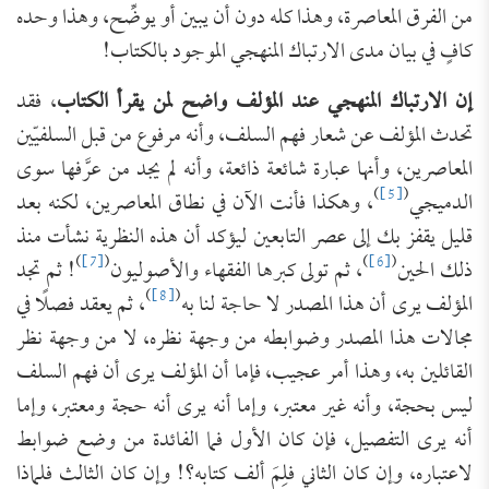
من الفرق المعاصرة، وهذا كله دون أن يبين أو يوضِّح، وهذا وحده
كافٍ في بيان مدى الارتباك المنهجي الموجود بالكتاب!
إن الارتباك المنهجي عند المؤلف واضح لمن يقرأ الكتاب
، فقد
تحدث المؤلف عن شعار فهم السلف، وأنه مرفوع من قبل السلفيّين
المعاصرين، وأنها عبارة شائعة ذائعة، وأنه لم يجد من عرَّفها سوى
)
[5]
(
الدميجي
، وهكذا فأنت الآن في نطاق المعاصرين، لكنه بعد
قليل يقفز بك إلى عصر التابعين ليؤكد أن هذه النظرية نشأت منذ
)
[7]
(
)
[6]
(
ذلك الحين
، ثم تولى كبرها الفقهاء والأصوليون
! ثم تجد
)
[8]
(
المؤلف يرى أن هذا المصدر لا حاجة لنا به
، ثم يعقد فصلًا في
مجالات هذا المصدر وضوابطه من وجهة نظره، لا من وجهة نظر
القائلين به، وهذا أمر عجيب، فإما أن المؤلف يرى أن فهم السلف
ليس بحجة، وأنه غير معتبر، وإما أنه يرى أنه حجة ومعتبر، وإما
أنه يرى التفصيل، فإن كان الأول فما الفائدة من وضع ضوابط
لاعتباره، وإن كان الثاني فلِمَ ألف كتابه؟! وإن كان الثالث فلماذا