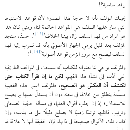
يراها مناسبة؟!
يجيبك المؤلف بأنه لا حاجة لهذا المصدر؛ لأن قواعد الاستنباط
التي سار عليها السلف هي القواعد الحاكمة لنا، ومتى كان هذا
)
[13]
(
هو المراد من فهم السلف زال بيننا الخلاف
. حسنًا، ستجد
المؤلف بعد قليل يرمي الجهاز الأصولي بأنه قد تسرب إليه فهم
)
[14]
(
السلف ليصبح مع مرور الزمن قواعد أصولية
!
والمؤلف يوحي لنا بعنوانه للكتاب أنه سيبحث في المواقف التاريخية
التي أدَّت إلى نشأة هذا الفهم،
لكن ما إن تقرأ الكتاب حتى
تكتشف أن العكسَ هو الصحيح
، فالمؤلف اعتبر هذه القضية
مسلَّمة ينطلق من خلالها في بحثه دون أن يستدلَّ عليها بما يصلح
للاستدلال؛ إذ إن جلب أقوال العلماء في مسألة حجِّية الصحابي
وترتيب قائليها ترتيبًا زمنيًا لا يصلح دليلًا على ما يدَّعيه، وإن
كانت تلك الأقوال صحيحة في ذاتها، فإن الحقيقة أنها لا علاقة لها