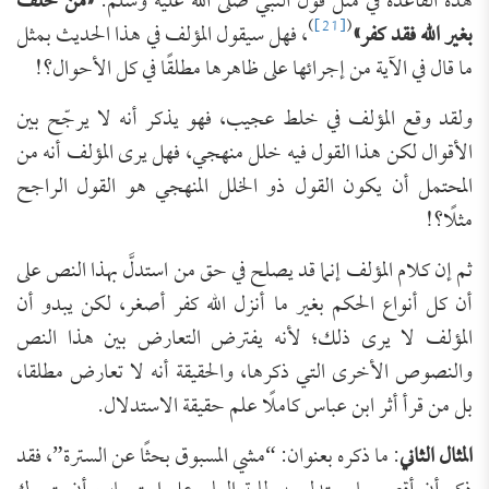
هذه القاعدة في مثل قول النبي صلى الله عليه وسلم:
«من حلف
)
[21]
(
بغير الله فقد كفر»
، فهل سيقول المؤلف في هذا الحديث بمثل
ما قال في الآية من إجرائها على ظاهرها مطلقًا في كل الأحوال؟!
ولقد وقع المؤلف في خلط عجيب، فهو يذكر أنه لا يرجّح بين
الأقوال لكن هذا القول فيه خلل منهجي، فهل يرى المؤلف أنه من
المحتمل أن يكون القول ذو الخلل المنهجي هو القول الراجح
مثلًا؟!
ثم إن كلام المؤلف إنما قد يصلح في حق من استدلَّ بهذا النص على
أن كل أنواع الحكم بغير ما أنزل الله كفر أصغر، لكن يبدو أن
المؤلف لا يرى ذلك؛ لأنه يفترض التعارض بين هذا النص
والنصوص الأخرى التي ذكرها، والحقيقة أنه لا تعارض مطلقا،
بل من قرأ أثر ابن عباس كاملًا علم حقيقة الاستدلال.
المثال الثاني
: ما ذكره بعنوان: “مشي المسبوق بحثًا عن السترة”، فقد