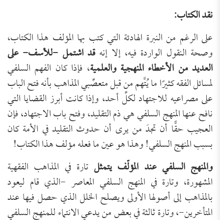
نقد الكتاب:
على الرغم من النبرة الهادئة التي كتب بها المؤلف هذا الكتاب،
وصحة النقول الواردة فيه، إلا إنه
قد اشتمل -للأسف- على
العديد من الأخطاء المنهجية والعلمية
، فإذا كان الفهم السلفي
لمسائل الفقه كثيرًا ما يُتَّهم من قبل متعصِّبي المذاهب بأنه فتح الباب
على مصراعيه للاجتهاد لكلِّ أحد، وإذا كانت أبرز القضايا التي
نافح عنها المنهج السلفي هي ذم التقليد، وفتح باب الاجتهاد، فإن
العجيب حقًّا أن تجدَ من يرى أن حدوث التقليد في الأمة كان
بسبب المنهج السلفي! وهذا هو عين ما فعله مؤلف هذا الكتاب!
والمنهج السلفي عند المؤلّف يتمثل
تارة في المذاهب الفقهية
المشهورة، وتارة في المنهج السلفي المعاصر -الذي قام ليعود
بالمذاهب إلى أصولها الأولى ويصلح الخلل الذي حصل فيها عند
المتأخرين-، وتارة ثالثة في بعض من يدعي الانتماء للمنهج السلفي