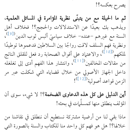
يصرح بعكسه؟!
ثم ما الحيلة مع من يتبنّى نظرية المؤامرة في المسائل العلمية
،
ويذهب بك بعيدًا عن الاستدلالات والحجج؟! فخلاف أهل
)
[9]
(
السنة مع غيرهم -عنده- خلاف سياسيّ ألبس ثوب الدين
،
ونظرية فهم السلف لاقت رواجًا بين السلاطين فدعموها توطيدًا
)
[10]
(
لملكهم
، والاعتماد على أقوال الصحابة رد فعل للقلق الناتج
)
[11]
(
من مقالات المخالفين
، وانتشار هذا الفهم أدى إلى تغلغله
داخل الجهاز الأصولي من خلال قضاياه التي شكلت عبر مر
)
[12]
(
الزمن قواعد أصولية
!
أين الدليل على كل هذه الدعاوى الضخمة
؟! لا شيء، سوى أن
المؤلف ينطلق منها كمسلَّمات في بحثه!
ماذا بقي لنا من أرضية مشتركة نستطيع أن ننطلق في نقاشنا من
خلالها؟! هل هو فهم كل واحد منا للكتاب والسنة بالصورة التي