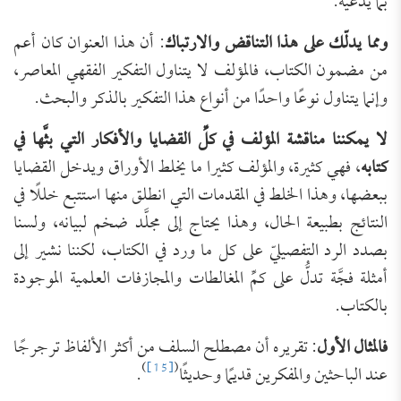
بما يدَّعيه.
ومما يدلّك على هذا التناقض والارتباك
: أن هذا العنوان كان أعم
من مضمون الكتاب، فالمؤلف لا يتناول التفكير الفقهي المعاصر،
وإنما يتناول نوعًا واحدًا من أنواع هذا التفكير بالذكر والبحث.
لا يمكننا مناقشة المؤلف في كلِّ القضايا والأفكار التي بثَّها في
كتابه
، فهي كثيرة، والمؤلف كثيرا ما يخلط الأوراق ويدخل القضايا
ببعضها، وهذا الخلط في المقدمات التي انطلق منها استتبع خللًا في
النتائج بطبيعة الحال، وهذا يحتاج إلى مجلَّد ضخم لبيانه، ولسنا
بصدد الرد التفصيليّ على كل ما ورد في الكتاب، لكننا نشير إلى
أمثلة فجَّة تدلُّ على كمِّ المغالطات والمجازفات العلمية الموجودة
بالكتاب.
فالمثال الأول
: تقريره أن مصطلح السلف من أكثر الألفاظ ترجرجًا
)
[15]
(
عند الباحثين والمفكرين قديمًا وحديثًا
.