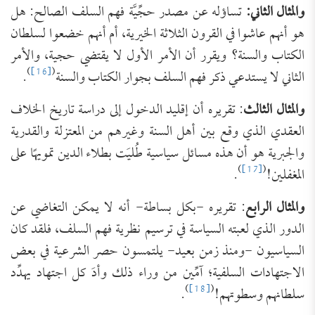
والمثال الثاني:
تساؤله عن مصدر حجِّيَّة فهم السلف الصالح: هل
هو أنهم عاشوا في القرون الثلاثة الخيرية، أم أنهم خضعوا لسلطان
الكتاب والسنة؟ ويقرر أن الأمر الأول لا يقتضي حجية، والأمر
)
[16]
(
الثاني لا يستدعي ذكر فهم السلف بجوار الكتاب والسنة
.
والمثال الثالث
: تقريره أن إقليد الدخول إلى دراسة تاريخ الخلاف
العقدي الذي وقع بين أهل السنة وغيرهم من المعتزلة والقدرية
والجبرية هو أن هذه مسائل سياسية طُليَت بطلاء الدين تمويهًا على
)
[17]
(
المغفلين!
.
والمثال الرابع
: تقريره -بكل بساطة- أنه لا يمكن التغاضي عن
الدور الذي لعبته السياسة في ترسيم نظرية فهم السلف، فلقد كان
السياسيون -ومنذ زمن بعيد- يلتمسون حصر الشرعية في بعض
الاجتهادات السلفية؛ آمِّين من وراء ذلك وأدَ كل اجتهاد يهدِّد
)
[18]
(
سلطانهم وسطوتهم!
.