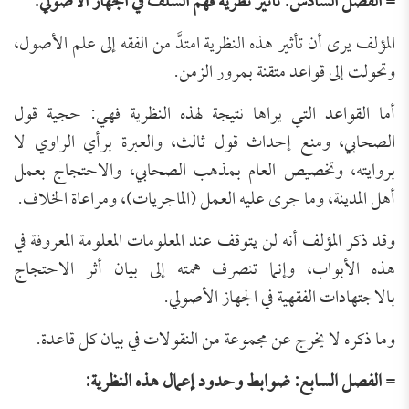
= الفصل السادس: تأثير نظرية فهم السلف في الجهاز الأصولي:
المؤلف يرى أن تأثير هذه النظرية امتدَّ من الفقه إلى علم الأصول،
وتحولت إلى قواعد متقنة بمرور الزمن.
أما القواعد التي يراها نتيجة لهذه النظرية فهي: حجية قول
الصحابي، ومنع إحداث قول ثالث، والعبرة برأي الراوي لا
بروايته، وتخصيص العام بمذهب الصحابي، والاحتجاج بعمل
أهل المدينة، وما جرى عليه العمل (الماجريات)، ومراعاة الخلاف.
وقد ذكر المؤلف أنه لن يتوقف عند المعلومات المعلومة المعروفة في
هذه الأبواب، وإنما تنصرف همته إلى بيان أثر الاحتجاج
بالاجتهادات الفقهية في الجهاز الأصولي.
وما ذكره لا يخرج عن مجموعة من النقولات في بيان كل قاعدة.
= الفصل السابع: ضوابط وحدود إعمال هذه النظرية: