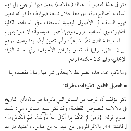
ذكر في هذا الفصل أن هناك (حالات) يتعين فيها الرجوع إلى فهم
السلف الصالح، وقد أوردها خلال تسعة ضوابط، فذكر أنه تتعين
فهوم السلف في الأصول اليقينية للمعتقد، وفي العادات الكلية
المتكررة، وفي أسباب النزول، وفيما أجمعوا عليه، وأنه لا عبرة بفهوم
السلف إذا خالفت نصًّا شرعيًّا، وأنها تتعين أيضًا إذا وقعت موقع
البيان النقلي، وفيما له تعلق بقرائن الأحوال، وفي حالة الترك
الإيجابي، وفيما كان حكمه الرفع.
وما ذكره تحت هذه الضوابط لا يتعدّى شرحها وبيان مقصده بها.
= الفصل الثامن: تطبيقات متفرقة:
ذكر المؤلف أن غرضه من المسائل التي ذكرها هو بيان تأثير التاريخ
في دلالات النصوص القطعية، وقد ذكر تسع مسائل، هي: تقييد
عموم قوله: {وَمَنْ لَمْ يَحْكُمْ بِمَا أَنْزَلَ اللَّهُ فَأُولَئِكَ هُمُ الْكَافِرُونَ}
[المائدة: 44] بالأثر المروي عن عبد الله بن عباس، وتحديد فترات