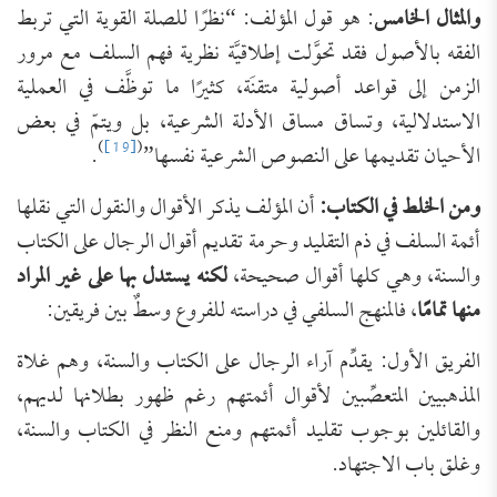
والمثال الخامس
: هو قول المؤلف: “نظرًا للصلة القوية التي تربط
الفقه بالأصول فقد تحوَّلت إطلاقيَّة نظرية فهم السلف مع مرور
الزمن إلى قواعد أصولية متقنَة، كثيرًا ما توظَّف في العملية
الاستدلالية، وتساق مساق الأدلة الشرعية، بل ويتمّ في بعض
)
[19]
(
الأحيان تقديمها على النصوص الشرعية نفسها”
.
ومن الخلط في الكتاب:
أن المؤلف يذكر الأقوال والنقول التي نقلها
أئمة السلف في ذم التقليد وحرمة تقديم أقوال الرجال على الكتاب
والسنة، وهي كلها أقوال صحيحة،
لكنه يستدل بها على غير المراد
منها تمامًا
، فالمنهج السلفي في دراسته للفروع وسطٌ بين فريقين:
الفريق الأول: يقدِّم آراء الرجال على الكتاب والسنة، وهم غلاة
المذهبيين المتعصِّبين لأقوال أئمتهم رغم ظهور بطلانها لديهم،
والقائلين بوجوب تقليد أئمتهم ومنع النظر في الكتاب والسنة،
وغلق باب الاجتهاد.