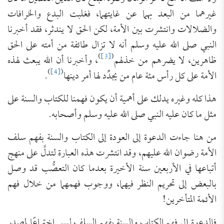
غيرهما من البعد بهما عن غايتهما، فغلبت البدع والخرافات
والضلالات وانتشرت بين الأمة، لكن الحق لا يندثر، فقد أخبرنا
النبي صلى الله عليه وسلم أنه لا تزال طائفة من أمته على الحق
)
[3]
(
ظاهرين، لا يضرهم من خذلهم
، وأخبرنا أن الله يبعث لهذه
)
[4]
(
الأمة على كل رأس مئة عام من يجدِّد لها أمر دينها
.
هذا كله وغيره يدلك على أهمية أن يكون فهمنا للكتاب والسنة على
مثل ما كان عليه النبي صلى الله عليه وسلم وأصحابه.
من هنا جاءت الدعوة إلى العودة إلى الكتاب والسنة بفهم سلف
الأمة رضوان الله عليهم، وقد انتشرت هذه العبارة لتدلَّ على منهج
أتباعها في الأربعين سنة الأخيرة بعدما كان التعصُّب قد وصل
بالبعض إلى تحريم النظر فيهما، ووجوب فهمهما من خلال فهم
الأئمة المتأخرين!
فالدعوة إلى فهم الكتاب والسنة بفهم السلف ليس اختراعًا لمصدر