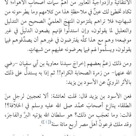
الانتقائيةُ وازدواجيةُ المعايير من أهمِّ سمات أصحابِ الأهواء؛ لا
تكاد تخطئ لك عينٌ في ملاحظةِ هذا من كلامهم وما يطرحونه من
شبهاتٍ؛ فلا تراهم يلتزمون المنهجَ العلميَّ الصحيح من التدليل
والتعليل لما يقولون، وإن استدلُّوا فإنهم يضعون الدليلَ في غير
موضِعه؛ وهم مع هذا كلِّه يفترضون في غيرهم أن يصدِّقوهم فيما
يقولون، ويسلِّموا لهم فيما يعرضونه عليهم من شبهاتٍ.
ومن ذلك زعمُ بعضهم إخراجَ سيدنا معاوية بن أبي سفيان -رضي
الله عنهما- من زمرة الصحابة الكرام!! ثم إذا به يستدلُّ على ذلك
بالأثر المرويِّ عن الأسود بن يزيد:
فعن الأسود بن يزيد قال: قلت لعائشة: ألا تعجبين لرجلٍ منَ
الطلقاء ينازع أصحابَ محمَّد صلى الله عليه وسلم في الخلافة؟!
قالت: وما تعجَب من ذلك؟ هو سلطان الله يؤتيه البرَّ والفاجرَ،
)
[1]
(
وقد ملك فرعونُ أهلَ مصر أربع مائة سنة
.