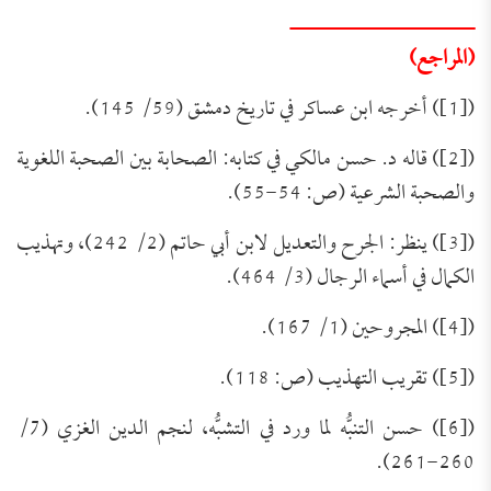
ــــــــــــــــــــــــــــ
(المراجع)
([1]) أخرجه ابن عساكر في تاريخ دمشق (59/ 145).
([2]) قاله د. حسن مالكي في كتابه: الصحابة بين الصحبة اللغوية
والصحبة الشرعية (ص: 54-55).
([3]) ينظر: الجرح والتعديل لابن أبي حاتم (2/ 242)، وتهذيب
الكمال في أسماء الرجال (3/ 464).
([4]) المجروحين (1/ 167).
([5]) تقريب التهذيب (ص: 118).
([6]) حسن التنبُّه لما ورد في التشبُّه، لنجم الدين الغزي (7/
260-261).