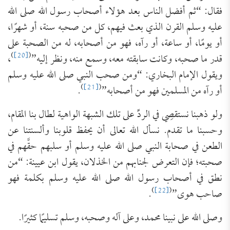
فقال: “ثم أفضل الناس بعد هؤلاء أصحاب رسول الله صلى الله
عليه وسلم القرن الذي بعث فيهم، كل من صحبه سنة، أو شهرًا،
أو يومًا، أو ساعة، أو رآه، فهو من أصحابه، له من الصحبة على
)
[20]
(
قدر ما صحبه، وكانت سابقته معه، وسمع منه، ونظر إليه”
،
ويقول الإمام البخاري: “ومن صحب النبي صلى الله عليه وسلم
)
[21]
(
أو رآه من المسلمين فهو من أصحابه”
.
ولو ذهبنا نستقصِي في الردِّ على تلك الشبهة الواهية لطال بنا المقام،
وحسبنا ما تقدم. نسأل الله تعالى أن يحفظ قلوبنا وألسنتنا عن
الطعن في صحابة النبي صلى الله عليه وسلم أو سلبهم حقَّهم في
صحبته؛ فإن التعرض لجنابهم من الخذلان، يقول ابن عيينة: “من
نطق في أصحاب رسول الله صلى الله عليه وسلم بكلمة فهو
)
[22]
(
صاحب هوى”
.
وصلى الله على نبينا محمد، وعلى آله وصحبه، وسلم تسليمًا كثيرًا.