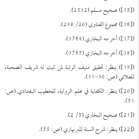
([15]) صحيح مسلم (2532).
([16]) مجموع الفتاوى (20/ 298).
([17]) أخرجه البخاري (3764).
([18]) أخرجه البخاري (3765).
([19]) ينظر: تحقيق منيف الرتبة لمن ثبت له شريف الصحبة،
للعلائي (ص: 30-31).
([20]) ينظر: الكفاية في علم الرواية، للخطيب البغدادي (ص:
تَعرِيف بكِتَاب (مجموعة الرَّسائل العقديَّة
51).
للعلامة الشَّيخ محمد عبد الظَّاهر أبو
للتحميل كملف PDF اضغط على الأيقونة المعلومات
([21]) صحيح البخاري (5/ 2).
الفنية للكتاب: عنوان الكتاب: مجموعة الرَّسائل
السَّمح)
العقديَّة للعلامة الشَّيخ محمد عبد الظَّاهر أبو السَّمح.
([22]) ينظر: شرح السنة للبربهاري (ص: 55).
اسم المؤلف: أ. د. عبد الله بن عمر الدميجي، أستاذ
العقيدة بكلية الدعوة وأصول الدين بجامعة أم القرى.
الحالة السلفية عند أوائل الصوفية