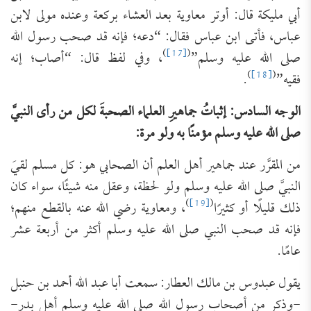
أبي مليكة قال: أوتر معاوية بعد العشاء بركعة وعنده مولى لابن
عباس، فأتى ابن عباس فقال: “دعه؛ فإنه قد صحب رسول الله
)
[17]
(
صلى الله عليه وسلم”
، وفي لفظ قال: “أصاب؛ إنه
)
[18]
(
فقيه”
.
الوجه السادس: إثباتُ جماهيرِ العلماء الصحبةَ لكل من رأى النبيَّ
صلى الله عليه وسلم مؤمنًا به ولو مرة:
من المقرَّر عند جماهير أهل العلم أن الصحابي هو: كل مسلم لقيَ
النبيَّ صلى الله عليه وسلم ولو لحظة، وعقل منه شيئًا، سواء كان
)
[19]
(
ذلك قليلًا أو كثيرًا
، ومعاوية رضي الله عنه بالقطع منهم؛
فإنه قد صحب النبي صلى الله عليه وسلم أكثر من أربعة عشر
عامًا.
يقول عبدوس بن مالك العطار: سمعت أبا عبد الله أحمد بن حنبل
-وذكر من أصحاب رسول الله صلى الله عليه وسلم أهل بدر-