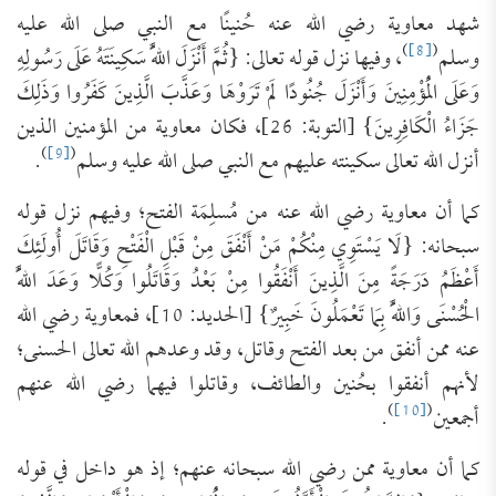
شهد معاوية رضي الله عنه حُنينًا مع النبي صلى الله عليه
)
[8]
(
وسلم
، وفيها نزل قوله تعالى: {ثُمَّ أَنْزَلَ اللَّهُ سَكِينَتَهُ عَلَى رَسُولِهِ
وَعَلَى الْمُؤْمِنِينَ وَأَنْزَلَ جُنُودًا لَمْ تَرَوْهَا وَعَذَّبَ الَّذِينَ كَفَرُوا وَذَلِكَ
جَزَاءُ الْكَافِرِينَ} [التوبة: 26]، فكان معاوية من المؤمنين الذين
)
[9]
(
أنزل الله تعالى سكينته عليهم مع النبي صلى الله عليه وسلم
.
كما أن معاوية رضي الله عنه من مُسلِمَة الفتح؛ وفيهم نزل قوله
سبحانه: {لَا يَسْتَوِي مِنْكُمْ مَنْ أَنْفَقَ مِنْ قَبْلِ الْفَتْحِ وَقَاتَلَ أُولَئِكَ
أَعْظَمُ دَرَجَةً مِنَ الَّذِينَ أَنْفَقُوا مِنْ بَعْدُ وَقَاتَلُوا وَكُلًّا وَعَدَ اللَّهُ
الْحُسْنَى وَاللَّهُ بِمَا تَعْمَلُونَ خَبِيرٌ} [الحديد: 10]، فمعاوية رضي الله
عنه ممن أنفق من بعد الفتح وقاتل، وقد وعدهم الله تعالى الحسنى؛
لأنهم أنفقوا بحُنين والطائف، وقاتلوا فيهما رضي الله عنهم
)
[10]
(
أجمعين
.
كما أن معاوية ممن رضي الله سبحانه عنهم؛ إذ هو داخل في قوله