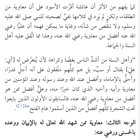
كما يفهم من الأثر أن عائشة أقرَّت الأسود على أن معاوية من
الطلقاء، ولكن لم يَرِد في كلامها نفيٌ لصحبته للنبي صلى الله عليه
وسلم، ولا تنقُّص من شأنه، وغاية ما يمكن فهمه أن عليًّا رضي
الله عنه أفضل من معاوية رضي الله عنه، وهذا مما اتَّفق عليه أهل
السنة والجماعة.
“وأهل السنة من أشدِّ الناس بغضًا وكراهة لأن يُتعرَّض له [أي:
عليّ] بقتال أو سبٍّ، بل هم كلُّهم متَّفقون على أنه أجلُّ قدرًا،
وأحقُّ بالإمامة، وأفضل عند الله وعند رسوله وعند المؤمنين من
معاوية وأبيه وأخيه الذي كان خيرًا منه، وعليٌّ أفضل ممن هو
أفضل من معاوية رضي الله عنه، فالسابقون الأولون الذين بايعوا
)
[7]
(
تحت الشجرةِ كلُّهم أفضلُ من الذين أسلموا عام الفتح”
.
الوجه الثالث: معاوية ممن شهد الله تعالى له بالإيمان ووعده
بالحسنى ورضي عنه: