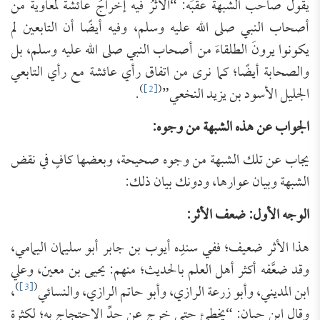
يقول صاحب الشبهة عقبَه: “الأثرُ فيه إخراجُ عائشةَ لمعاويةَ من
أصحاب النبي صلى الله عليه وسلم، وفيه أيضًا أن التابعين لم
يكونوا يرونَ الطلقاءَ من أصحاب النبي صلى الله عليه وسلم، بل
والصحابة أيضًا؛ كما نرى من اتفاق رأي عائشة مع رأي التابعي
)
[2]
(
الجليل الأسود بن يزيد النخعي”
.
الجواب عن هذه الشبهة من وجوه:
يجاب عن تلك الشبهة من وجوه صحيحة، وبعضها كافٍ في نقض
الشبهة وبيان عوارها، ودونك بيان ذلك:
الوجه الأول: ضعف الأثر:
هذا الأثر ضعيف؛ ففي سندِه أيوب بن جابر أبو سليمان اليمامي،
وقد ضعَّفه أكثر أهل العلم بالحديث؛ منهم: يحيى بن معين، وعلي
)
[3]
(
ابن المديني، وأبو زرعة الرازي، وأبو حاتم الرازي، والنسائي
،
وقال ابن حبان: “يخطئ حتى خرج عن حدِّ الاحتجاج به؛ لكثرة