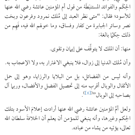
الحِكَم والفوائد المستنبَطَة من قول أم المؤمنين عائشة رضي الله عنها
للأسود؛ فقال: “متى نظر العبد إلى مُلك نمرود وفرعون وبخت
نصر وسائر الجبابرة من كفار وفساق، وما خولهم الله فيه، فَهِم من
ذلك حِكمًا بالغة:
منها: أن الملك لا يتوقَّف على إيمان وتقوى.
وأن مُلك الدنيا إلى زوال، فلا ينبغي الاغترار به، ولا الإعجاب به.
وأنه ليس من الفضائل، بل من البلايا والرزايا، وهو إلى حمل
الأثقال والوبال أقرب منه إلى تحصيل الفضل والأفضال، وربما آل
)
[6]
(
بصاحبه إلى الوبال”
.
ولعل أمَّ المؤمنين عائشة رضي الله عنها أرادت إعلامَ الأسود بتلك
الحِكم وغيرها، وأنه ينبغي للمؤمن أن يعلم أن الخلافةَ سلطان الله
تعالى، يؤتيه من يشاء من عباده.