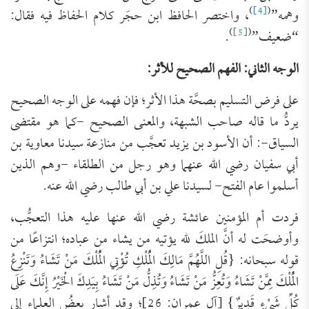
)
[4]
(
وهمه”
، واختصر الحافظ ابن حجَر كلام الحفاظ فيه فقال:
)
[5]
(
“ضعيف”
.
الوجه الثاني: الفهم الصحيح للأثر:
على فرض التسليم بصحَّة هذا الأثر؛ فإن فهمه على الوجه الصحيح
يردُّ ما قاله صاحب الشبهة، والمعنى الصحيح -كما هو مقتضى
السياق-: أن الأسود بن يزيد تعجَّب من منازعة سيدنا معاوية بن
أبي سفيان رضي الله عنهما وهو رجل من الطلقاء -وهم الذين
أسلموا عام الفتح- لسيدنا علي بن أبي طالب رضي الله عنه.
فردت أم المؤمنين عائشة رضي الله عنها عليه هذا التعجُّب،
وأوضحَت له أنَّ الملكَ لله يؤتيه من يشاء من عباده؛ انتزاعًا من
قوله سبحانه: {قُلِ اللَّهُمَّ مَالِكَ الْمُلْكِ تُؤْتِي الْمُلْكَ مَنْ تَشَاءُ وَتَنْزِعُ
الْمُلْكَ مِمَّنْ تَشَاءُ وَتُعِزُّ مَنْ تَشَاءُ وَتُذِلُّ مَنْ تَشَاءُ بِيَدِكَ الْخَيْرُ إِنَّكَ عَلَى
كُلِّ شَيْءٍ قَدِيرٌ} [آل عمران: 26]؛ وقد أشار بعضُ العلماء إلى