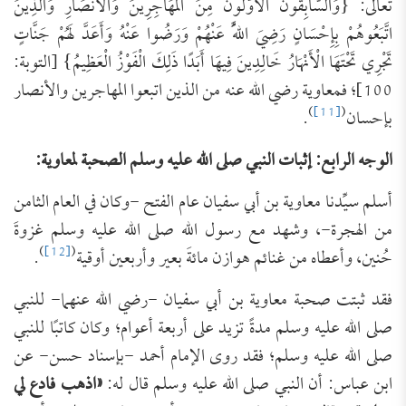
تعالى: {وَالسَّابِقُونَ الْأَوَّلُونَ مِنَ الْمُهَاجِرِينَ وَالْأَنْصَارِ وَالَّذِينَ
اتَّبَعُوهُمْ بِإِحْسَانٍ رَضِيَ اللَّهُ عَنْهُمْ وَرَضُوا عَنْهُ وَأَعَدَّ لَهُمْ جَنَّاتٍ
تَجْرِي تَحْتَهَا الْأَنْهَارُ خَالِدِينَ فِيهَا أَبَدًا ذَلِكَ الْفَوْزُ الْعَظِيمُ} [التوبة:
100]؛ فمعاوية رضي الله عنه من الذين اتبعوا المهاجرين والأنصار
)
[11]
(
بإحسان
.
الوجه الرابع: إثبات النبي صلى الله عليه وسلم الصحبة لمعاوية:
أسلم سيِّدنا معاوية بن أبي سفيان عام الفتح -وكان في العام الثامن
من الهجرة-، وشهد مع رسول الله صلى الله عليه وسلم غزوةَ
)
[12]
(
حُنين، وأعطاه من غنائم هوازن مائةَ بعير وأربعين أوقية
.
فقد ثبتت صحبة معاوية بن أبي سفيان -رضي الله عنهما- للنبي
صلى الله عليه وسلم مدةً تزيد على أربعة أعوام؛ وكان كاتبًا للنبي
صلى الله عليه وسلم؛ فقد روى الإمام أحمد -بإسناد حسن- عن
ابن عباس: أن النبي صلى الله عليه وسلم قال له:
«اذهب فادع لي