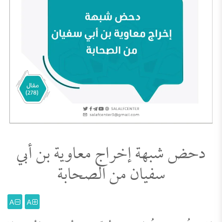
دحض شبهة إخراج معاوية بن أبي
سفيان من الصحابة
A
A