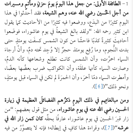
1-
الطائفة الأولى: من جعل هذا اليومَ يومَ حزنٍ ومأتمٍ ومسيرات
من أجل الحُسين رضي الله عنه، وهم الشيعة،
فقد أحدثوا في هذا
اليوم كثيرًا من البدَع، ووضعوا فيه كثيرًا من الأحاديث كما يقول
ابن كثير رحمه الله: “ولقد بالغ الشيعةُ في يوم عاشوراء، فوضَعوا
أحاديثَ كثيرةً كذبًا فاحشًا من كون الشمس كسفَت يومئذٍ حتى
بدت النُّجوم، وما رُفِع يومئذ حجرٌ إلا وُجِد تحته دمٌ، وأنَّ أرجاءَ
السماء احمرَّت، وأن الشمس كانت تطلع وشعاعها كأنه الدمُ،
وصارت السماء كأنها علقَة، وأن الكواكب ضرب بعضُها بعضًا،
وأمطرت السماء دمًا أحمرَ، وأن الحمرَةَ لم تكن في السماء قبل يومئذٍ،
ونحو ذلك”(
[6]
).
ومن مبالغاتِهم في ذلك اليومِ ذكرُهم الفضائلَ العظيمة في زيارة
الحسين رضي الله عنه في يوم عاشوراء
، من مثل قول بعضهم: “من
زار قبرَ الحسين في يوم عاشوراء عارفًا بحقِّه
كان كمن زار الله في
عرشه
“(
[7]
)، وقراءة هذا كافٍ في إبطاله؛ فإنه لا يتصوَّرُ من فيه