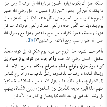
مسكة عقلٍ أن يكون زيارة الحسين كزيارة الله في عرشه!! ومن مثل
ما ينقلونه عن أبي جعفر: “من زار الحسين بن علي رضي الله عنهما
في يوم عاشوراء من المحرم حتى يظلَّ عنده باكيًا لقي الله عز وجل
يوم يلقاه بثوابِ ألفَي حجة، وألفي عمرة، وألفي غزوة، ثواب كل
غزوة وحجة وعمرة كثواب من حج واعتمر وغزا مع رسول الله
صلى الله عليه وسلم، ومع الأئمة الراشدين”(
[8]
).
فأخرجت الشيعة هذا اليومَ من كونه يوم شكرٍ لله إلى كونه متعلقًا
بمقتل الحسين رضي الله عنه،
وأخرجوه من كونه يومَ صيام إلى
كونه يومَ حزنٍ ونواحٍ ولطم وصراخ وبكاء
، وجرح للأجساد،
وإسالة للدماء، وضربٍ للخدود، وشقٍّ للجيوب، وخروج للناس
إلى الشوارع، وغير ذلك مما لم ينزل الله به من سلطان! واتَّخذ كثيرٌ
منهم هذا اليوم ذريعة للتَّفريق بين المسلمين، وزرع الشِّقاق بينهم،
بل ونشر الفوضى في الطرقات كما يحصل في كثير من الأماكن.