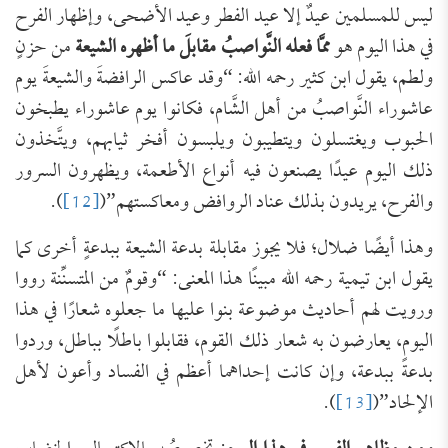
ليس للمسلمين عيدٌ إلا عيد الفطر وعيد الأضحى، وإظهار الفرح
في هذا اليوم هو
ممَّا فعله النَّواصبُ مقابلَ ما أظهره الشيعة
من حزنٍ
ولطم، يقول ابن كثير رحمه الله: “وقد عاكس الرافضةَ والشيعةَ يوم
عاشوراء النَّواصبُ من أهل الشَّام، فكانوا يوم عاشوراء يطبخون
الحبوب ويغتسلون ويتطيبون ويلبسون أفخر ثيابهم، ويتَّخذون
ذلك اليوم عيدًا يصنعون فيه أنواع الأطعمة، ويظهرون السرور
والفرح، يريدون بذلك عناد الروافض ومعاكستهم”(
[12]
).
وهذا أيضًا ضلال؛ فلا يجوز مقابلة بدعة الشيعة ببدعةٍ أخرى كما
يقول ابن تيمية رحمه الله مبينًا هذا المعنى: “وقومٌ من المتسنِّنة رووا
ورويت لهم أحاديث موضوعة بنوا عليها ما جعلوه شعارًا في هذا
اليوم، يعارضون به شعار ذلك القوم، فقابلوا باطلًا بباطل، وردوا
بدعةً ببدعة، وإن كانت إحداهما أعظم في الفساد وأعون لأهل
الإلحاد”(
[13]
).