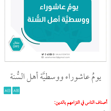
يومُ عاشوراء ووسطيَّة أهل السُّنة
A
A
أصناف الناس في التزامهم بالدين: