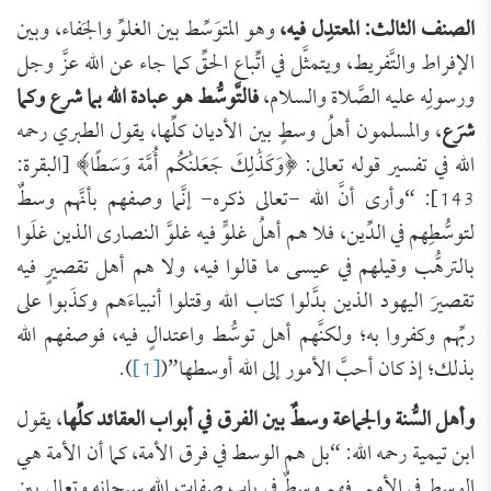
الصنف الثالث: المعتدِل فيه،
وهو المتوَسِّط بين الغلوِّ والجَفاء، وبين
الإفراط والتَّفريط، ويتمثَّل في اتِّباع الحقِّ كما جاء عن الله عزَّ وجل
ورسولِه عليه الصَّلاة والسلام،
فالتَّوسُّط هو عبادة الله بما شرع وكما
شرَع
، والمسلمون أهلُ وسطٍ بين الأديان كلِّها، يقول الطبري رحمه
الله في تفسير قوله تعالى: ﴿وَكَذَٰلِكَ جَعَلنَٰكُم أُمَّة وَسَطًا﴾ [البقرة:
143]: “وأرى أنَّ الله -تعالى ذكره- إنَّما وصفهم بأنَّهم وسطٌ
لتوسُّطِهم في الدِّين، فلا هم أهلُ غلوٍّ فيه غلوَّ النصارى الذين غلَوا
بالترهُّب وقيلهم في عيسى ما قالوا فيه، ولا هم أهل تقصيرٍ فيه
تقصيرَ اليهود الذين بدَّلوا كتاب الله وقتلوا أنبياءَهم وكذَبوا على
ربِّهم وكفروا به؛ ولكنَّهم أهل توسُّط واعتدالٍ فيه، فوصفهم الله
بذلك؛ إذ كان أحبَّ الأمور إلى الله أوسطها”(
[1]
).
وأهل السُّنة والجماعة وسطٌ بين الفرق في أبواب العقائد كلِّها
، يقول
ابن تيمية رحمه الله: “بل هم الوسط في فرق الأمة، كما أن الأمة هي
الوسط في الأمم. فهم وسطٌ في باب صفات الله سبحانه وتعالى بين