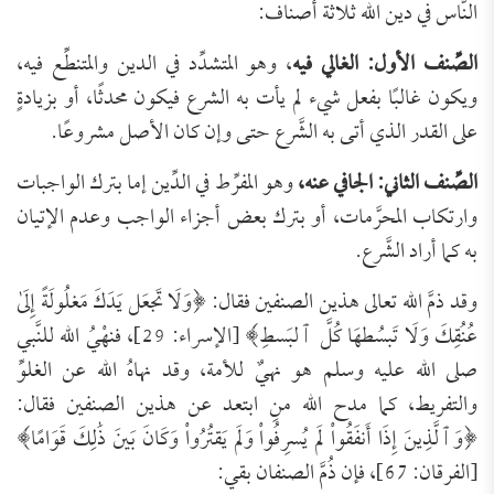
النَّاس في دين الله ثلاثة أصناف:
الصِّنف الأول: الغالي فيه
، وهو المتشدِّد في الدين والمتنطِّع فيه،
ويكون غالبًا بفعل شيء لم يأت به الشرع فيكون محدثًا، أو بزيادةٍ
على القدر الذي أتى به الشَّرع حتى وإن كان الأصل مشروعًا.
الصِّنف الثاني: الجافي عنه،
وهو المفرِّط في الدِّين إما بترك الواجبات
وارتكاب المحرَّمات، أو بترك بعض أجزاء الواجب وعدم الإتيان
به كما أراد الشَّرع.
وقد ذمَّ الله تعالى هذين الصنفين فقال: ﴿وَلَا تَجعَل يَدَكَ مَغلُولَةً إِلَىٰ
عُنُقِكَ وَلَا تَبسُطهَا كُلَّ ٱلبَسطِ﴾ [الإسراء: 29]، فنهْيُ الله للنَّبي
صلى الله عليه وسلم هو نهيٌ للأمة، وقد نهاهُ الله عن الغلوِّ
والتفريط، كما مدح الله منِ ابتعد عن هذين الصنفين فقال:
﴿وَٱلَّذِينَ إِذَا أَنفَقُواْ لَم يُسرِفُواْ وَلَم يَقتُرُواْ وَكَانَ بَينَ ذَٰلِكَ قَوَامًا﴾
[الفرقان: 67]، فإن ذُمَّ الصنفان بقي: