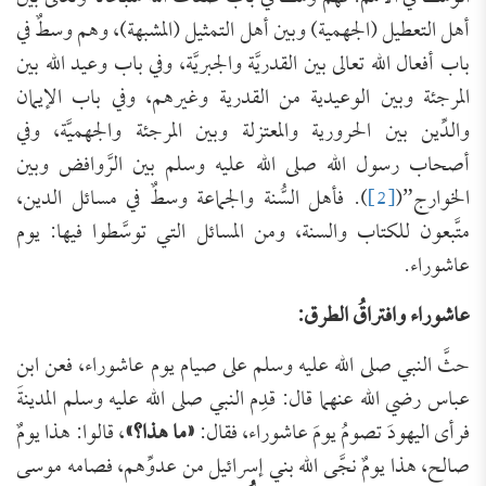
أهل التعطيل (الجهمية) وبين أهل التمثيل (المشبهة)، وهم وسطٌ في
باب أفعال الله تعالى بين القدريَّة والجبريَّة، وفي باب وعيد الله بين
المرجئة وبين الوعيدية من القدرية وغيرهم، وفي باب الإيمان
والدِّين بين الحرورية والمعتزلة وبين المرجئة والجهميَّة، وفي
أصحاب رسول الله صلى الله عليه وسلم بين الرَّوافض وبين
الخوارج”(
[2]
). فأهل السُّنة والجماعة وسطٌ في مسائل الدين،
متَّبعون للكتاب والسنة، ومن المسائل التي توسَّطوا فيها: يوم
عاشوراء.
عاشوراء وافتراقُ الطرق:
حثَّ النبي صلى الله عليه وسلم على صيام يوم عاشوراء، فعن ابن
عباس رضي الله عنهما قال: قدِم النبي صلى الله عليه وسلم المدينةَ
فرأى اليهودَ تصومُ يومَ عاشوراء، فقال:
«ما هذا؟»
، قالوا: هذا يومٌ
صالح، هذا يومٌ نجَّى الله بني إسرائيل من عدوِّهم، فصامه موسى