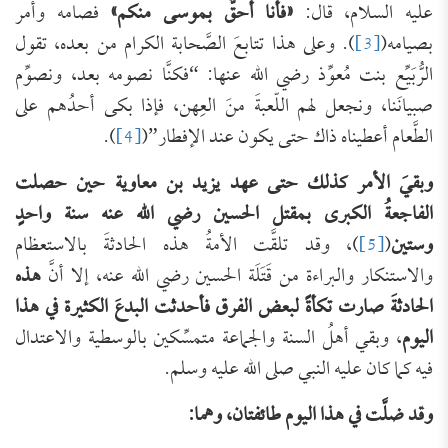
عليه السلام، قال:
«فأنا أحقُّ بموسى منكم»
فصامه وأمر
بصيامه(
[3]
). وعلى هذا تتابعَ الصَّحابة الكرام من بعده، تقول
الرُّبَيِّع بنت مُعوِّذ رضي الله عنها: “فكنَّا نصومه بعد، ونصوِّم
صبيانَنا، ونجعل لهم اللّعبةَ منَ العِهن، فإذا بكى أحدُهم على
الطَّعام أعطيناه ذاك حتى يكون عند الإفطار”(
[4]
).
وبقيَ الأمر كذلك حتى عهد يزيد بن معاوية حين حصلت
الفاجعةُ الكبرى بمقتل الحسين رضي الله عنه سنة واحدٍ
وستين
(
[5]
)، وقد تلقَّت الأمةُ هذه الحادثةَ بالاستعظام
والاستنكار والبراءة من قَتَلَة الحسين رضي الله عنه، إلا أنَّ
هذه
الحادثةَ صارت تكأةً لبعض الفرق فأحدثت البدعَ الكثيرة في هذا
اليوم
، وبقي أهلُ السنة والجماعة متمسِّكين بالوسطية والاعتدال
فيه كما كان عليه النبي صلى الله عليه وسلم.
وقد ضلَّت في هذا اليوم طائفتان، وهما: