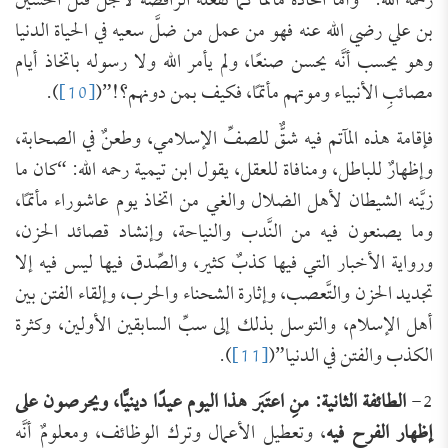
رحمه الله: “وأما اتِّخاذه مأتمًا كما تفعله الرَّافضة لأجل قتل الحسين
بن علي رضي الله عنه فهو من عمل من ضلَّ سعيه في الحياة الدنيا
وهو يحسب أنَّه يحسن صنعًا، ولم يأمر الله ولا رسوله باتخاذ أيام
مصائبِ الأنبياء وموتهم مأتمًا، فكيف بمن دونهم؟!”(
[10]
).
فإقامة هذه المآتم فيه شقٌّ للصفِّ الإسلامي، وطعنٌ في الصحابة،
وإظهارٌ للباطل، ومنافاة للعقل، يقول ابن تيمية رحمه الله: “كان ما
زيَّنه الشيطان لأهل الضلال والغي من اتخاذ يوم عاشوراء مأتمًا،
وما يصنعون فيه من النَّدب والنياحة، وإنشاد قصائد الحزن،
ورواية الأخبار التي فيها كذبٌ كثير، والصِّدق فيها ليس فيه إلا
تجديد الحزن والتَّعصب، وإثارة الشحناء والحرب، وإلقاء الفتن بين
أهل الإسلام، والتوسل بذلك إلى سبِّ السابقين الأولين، وكثرة
الكذب والفتن في الدنيا”(
[11]
).
2-
الطائفة الثانية: منِ اعتَبَر هذا اليوم عيدًا دينيًّا، ويحرصون على
إظهار الفرح فيه
، وتعطيل الأعمال وترك الوظائف، ومعلومٌ أنَّه