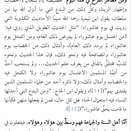
ومن مظاهر الفرح في هذا اليوم
: تخصيصُه بالاكتحال والخضاب
وإظهار الزينة، وكلُّ ذلك من البدع التي ما أنزل الله بها من
سلطان، يقول ابن تيمية رحمه الله مبينًا الأحاديث المكذوبة التي
رويت في يوم عاشوراء: “مثل الحديث الطويل الذي روي فيه:
(من اغتسل يوم عاشوراء لم يمرض ذلك العام، ومن اكتحل يوم
عاشوراء لم يرمد ذلك العام)، وأمثال ذلك من الخضاب يوم
عاشوراء والمصافحة فيه ونحو ذلك، فإن هذا الحديث ونحوه
كذبٌ مختلقٌ باتفاق من يعرف علم الحديث… ولم يستحب أحدٌ
من أئمَّة المسلمين الاغتسال يوم عاشوراء ولا الكحل فيه
والخضاب وأمثال ذلك، ولا ذكره أحد من علماء المسلمين الذين
يقتدى بهم”(
[14]
)، ويقول ابن الحاج: “ومن البدع التي أحدثها
النساء فيه استعمال الحناء على كل حال، فمن لم يفعلها منهن فكأنها
ما قامت بحقِّ عاشوراء”(
[15]
).
أمَّا أهل السنة والجماعة فهم وسطٌ بين هؤلاء وهؤلاء
، فيفعلون في