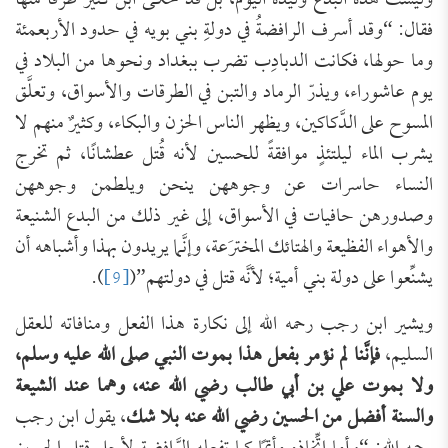
وليست هذه البدع وليدةَ اليوم، بل قد حكى ابن كثير طرفًا منها
فقال: “وقد أسرف الرافضةُ في دولةِ بني بويه في حدود الأربعمئة
وما حولها، فكانت الدبادِب تضرب ببغداد ونحوها من البلاد في
يوم عاشوراء، ويذرّ الرماد والتبن في الطرقات والأسواق، وتعلَّق
المسوح على الدَّكاكين، ويظهر الناس الحزن والبكاء، وكثيرٌ منهم لا
يشرب الماء ليلتئذٍ موافقةً للحسين لأنه قُتل عطشانًا، ثم تخرج
النساء حاسرات عن وجوههن ينحن ويلطمن وجوههن
وصدورهن حافيات في الأسواق، إلى غير ذلك من البدع الشنيعة
والأهواء الفظيعة والهتائك المخترَعة، وإنَّما يريدون بهذا وأشباهه أن
يشنِّعوا على دولة بني أمية؛ لأنَّه قتل في دولتهم”(
[9]
).
ويشير ابن رجب رحمه الله إلى نكارة هذا الفعل ومنافاته للعقل
السليم،
فإنَّنا لم نؤمر بفعل هذا بموت النبي صلى الله عليه وسلم،
ولا بموت علي بن أبي طالب رضي الله عنه، وهما عند الشيعة
والسنة أفضل من الحسين رضي الله عنه بلا شك
، يقول ابن رجب