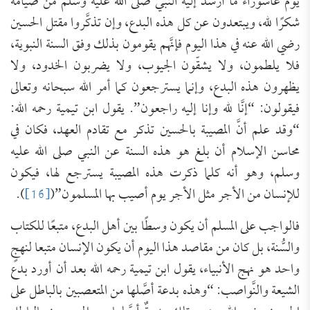
يوم عاشوراء ما أرشد إليه النبي صلى الله عليه وسلم من صيامه
شكرًا لله، ويبتعدون عن كل هذه البدع، وإن تذكَّروا مقتل الحسين
رضي الله عنه في هذا اليوم فإنَّهم يقومون بذلك وفق السنة النبوية،
فلا يلطمون، ولا يشقّون الجيوب، ولا يضربون الخدود، ولا
يظهرون هذه البدع، وإنما يسترجعون كما أمر الله سبحانه وتعالى
فيقولون: “إنَّا لله وإنا إليه راجعون”. يقول ابن تيمية رحمه الله:
“وقد علم أنَّ المصيبة بالحسين تذكر مع تقادم العهد، فكان في
محاسن الإسلام أن بلغ هو هذه السنة عن النبي صلى الله عليه
وسلم، وهو أنه كلما ذكرت هذه المصيبة يسترجع لها، فيكون
للإنسان من الأجر مثل الأجر يوم أصيب بها المسلمون”(
[16]
).
فالواجب على المسلم أن يكون وسطًا بين أهل البدع، متبعًا للكتاب
والسُّنة، بل كان من مقاصد هذا اليوم أن يكون الإنسان متبعا لنهجٍ
واحد هو نهج الأنبياء، يقول ابن تيمية رحمه الله بعد أن أورد بدع
الشيعة والنَّواصب: “وهذه بدعة أصَّلها من المتعصبين بالباطل على