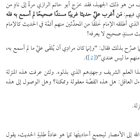
 من هو ذلك الجهبذ، فقد خرَج أبو حاتم الرازي مرةً إلى نادٍ من
دي فيهم:
مَن أَغرب عليَّ حديثا غريبًا مسندًا صحيحًا لم أسمع به فله
ذي أطلقه الإمام خَلقًا من المحدِّثين منهم أئمَّة في الحديث كالإمام
يث مسندٍ صحيح لا يعرفه!
ما صرَّح بذلك فقال: “وإنما كان مرادِي أن يُلقَى عليَّ ما لم أسمع به،
منهم ما ليس عندي”(
[2]
).
 هذا العلم الشريف وجهدِهم الذي بذلوه. ولئن عرفت هذه المنزلة
ساءل العاقل: هل هذه القصَّة معقولة وممكنة؟ وهل الوصول إلى هذه
لة.
ه إلى الأمصار ليجمع أحاديثَها كما هو عادةُ طلبةِ الحديث، يقول