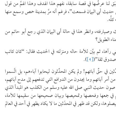
 سبَق لنا عرضُها في قصة سابقة، نفهم هذا الهدف وهذا الهمَّ من قول
حديث أبي اليمان فسمعت”، فرغم أنه مرَّ بمدينة حمص وسمع منها
لَّه.
لحديث وصيارفته، وانظر هذا في حالة أبي اليمان الذي رجع أبو حاتم من
عناء الطويل؟
ي رآها، ثم بيَّن للأمة حاله ومنزلته في الحديث فقال: “كان كاتب
 صدوق ثقة”(
[4]
).
ين في حقِّ آبائهم! ولم يكن المحدِّثون ليحابوا آباءهم، بل اتَّسموا
 من أمر آبائهم وما يجدون من الدوافع التي تدفعهم إلى مدح آبائهم،
 صون حديث النبي صلى الله عليه وسلم من الكذب هو المبدأ الذي
هم في جمعها وفحصها وتمحيصها وبيان صحيحها من سقيمها للأمة،
صلوها، ولكن قد ظهر في المحدّثين ما لا يكاد يظهر في أحد في العالم