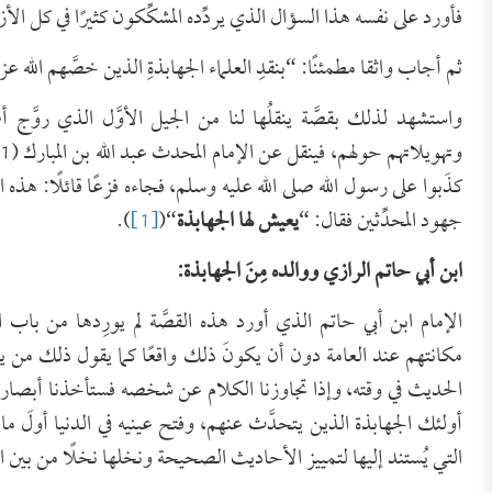
فأورد على نفسه هذا السؤال الذي يردِّده المشكِّكون كثيرًا في كل ال
ثم أجاب واثقا مطمئنًا: “بنقدِ العلماء الجهابذةِ الذين خصَّهم الله 
واستشهد لذلك بقصَّة ينقلُها لنا من الجيل الأوَّل الذي روَّ
كذَبوا على رسول الله صلى الله عليه وسلم، فجاءه فزعًا قائلًا: هذ
جهود المحدِّثين فقال: “
يعيش لها الجهابذة
“(
[1]
).
ابن أبي حاتم الرازي ووالده مِنَ الجهابذة:
الإمام ابن أبي حاتم الذي أورد هذه القصَّة لم يورِدها من باب 
مكانتهم عند العامة دون أن يكونَ ذلك واقعًا كما يقول ذلك من يقوله
الحديث في وقته، وإذا تجاوزنا الكلام عن شخصه فستأخذنا أبصارنا 
أولئك الجهابذة الذين يتحدَّث عنهم، وفتح عينيه في الدنيا أولَ م
التي يُستند إليها لتمييز الأحاديث الصحيحة ونخلها نخلًا من بين 