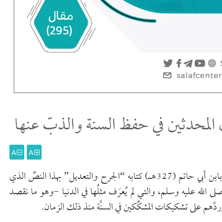
لمحدثين في حفظ السنة والذبّ عنها
A
A
قدَّم الإمام المحدث أبو محمد عبد الرحمن بن محمد الرازي الشهير بابن أبي حاتم (327هـ) كتابه “الجرح والتعديل” بهذا النصِّ الذي
 صلى الله عليه وسلم، والتي لم يُعرَف مثلُها في الدنيا -وهو ما نقصد
وردَّهم على تشكيكات المشكِّكين في السنَّة منذ ذلك الزمان.