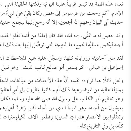
نعم، هذه الهمة قد تبدو غريبةً علينا اليومَ، ولكنها الحقيقة التي
الإمام: “ثم رجعت من طرسوس إلى حمص وكان بقيَ عليَّ شيءٌ من 
حديث أبي اليمان رحمهم الله أجمعين، إلا أنه رجع إليها ليجمع حديثه ك
وقد حصل له ما تمنَّى رحمه الله، فقد كان إمامًا من أئمة نقَّادِ ا
أجله ليكمل عمليَّة الجمع، ما النتيجة التي توصَّل إليها بعد ذلك ال
لقد سبر أحاديثه ورواياته كلها، وسجَّل عليه جميع الملاحظات الت
إسماعيل بن عياش – كما يسمى أبو صالح كاتب الليث- وهو نبيل
ولعل قائلًا هنا تراوده نفسه أنَّ هذه الأحداث من مبالغات المحدِّث
بمنزلة عالية من الموضوعية؛ ذلك أنهم كانوا ينظرون إلى أمرٍ أعظمَ
وهو تعظيم أمر الكذب على رسول الله صلى الله عليه وسلم، فكان
يعيشون من أجله، وهو المبدأ الذي من أجله أفنوا زهرةَ أعمار
وتنقَّلوا بين الأمصار عشراتِ السنين، وقطعوا آلاف الكيلومترات لي
كلّه، بل وفي التاريخ كله.