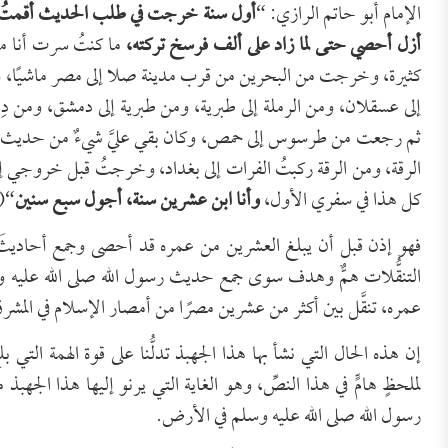
الإمام أبو حاتم الرازي: “
أول سنة خرجت في طلب الحديث أقمتُ س
أزل أحصي حتى لما زاد على ألف فرسخ تركته،
ما كنتُ سرت أنا من 
كثيرة، وخرجت من البحرين من قرب مدينة صلا إلى مصر ماشيًا، ومن 
إلى عسقلان، ومن الرملة إلى طبرية، ومن طبرية إلى دمشق، ومن 
ثم رجعت من طرسوس إلى حمص، وكان بقي عليَّ شيءٌ من حديث أ
الرقة، ومن الرقة ركبتُ الفرات إلى بغداد، وخرجتُ قبل خروجي إلى
كل هذا في سفري الأول،
وأنا ابن عشرين سنة، أجول سبع سنين
“(
فهو إذن قبل أن يبلغ العشرين من عمره قد أحصى وجمع أحاديثَ م
التنقُّلات همٌّ وهدف سوى جمع حديث رسول الله صلى الله عليه 
عمره، تنقَّل بين أكثر من عشرين مصرًا من أمصار الإسلام في المش
إن هذه الحال التي نشأ بها هذا الجهبذ تدلُّنا على قوة الهمة التي بلغ
لملحظٍ هامٍّ في هذا النصِّ، وهو الغاية التي يرنو إليها هذا ال
رسول الله صلى الله عليه وسلم في الأرض.