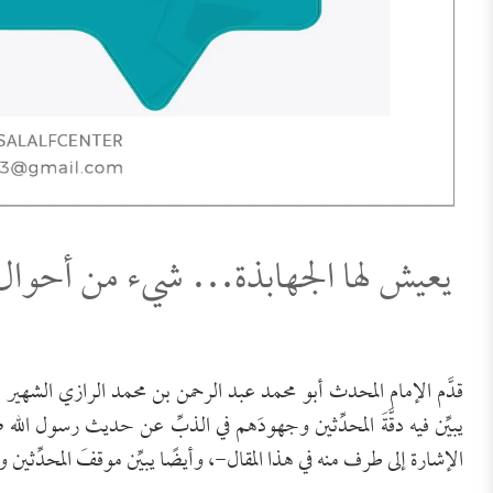
يعيش لها الجهابذة… شيء من أحوال ا
يبيِّن فيه دقَّةَ المحدِّثين وجهودَهم في الذبِّ عن حديث رسول الله
الإشارة إلى طرف منه في هذا المقال-، وأيضًا يبيِّن موقفَ المحدِّثين 