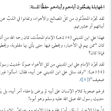
الجهابذة يضعِّفون آباءهم وأبناءهم حفظًا للسنة:
لقد تجرَّد المحدِّثون من كلّ المصالح والأهواء، وتفانوا في الذبّ
أبنائهم أو عشيرتهم.
فهذا علي ابن المديني (234هـ) الإمام المحدِّث، ك
كان “ممن يهم في الأخبار، ويخطئ فيها حتى يأتي بها مقلوبة، ويخطئ
فماذا كان؟
لقد تجرَّد الإمام علي ابن المديني من كل الأهواء صونًا لحديث رسول 
(354هـ): “وقد سئل علي ابن المديني عن أبيه، فقال: اسألوا غي
ضعيف”(
[6]
).
فرغم صعوبة كلام الإنسان على أبيه لم يرض بإخفاء أمر أبيه، بل بيَّ
حديث رسول الله صلى الله عليه وسلم وهو أبوه!
إنَّ هذا الإخبار لم يكن أمرًا يخفيه هذا الإمام مع خواصِّ تلام