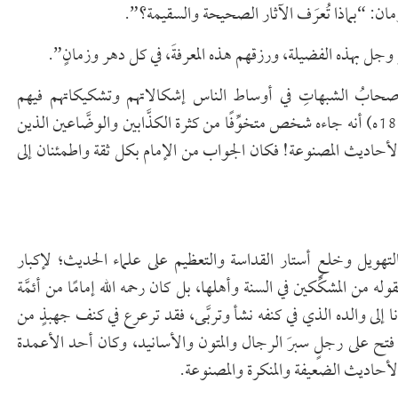
أزمان: “بماذا تُعرَف الآثار الصحيحة والسقيمة؟”.
عز وجل بهذه الفضيلة، ورزقهم هذه المعرفةَ، في كل دهر وزمانٍ”.
ج أصحابُ الشبهاتِ في أوساط الناس إشكالاتهم وتشكيكاتهم فيهم
وتهويلاتهم حولهم، فينقل عن الإمام المحدث عبد الله بن المبارك (181ه) أنه جاءه شخص متخوِّفًا من كثرة الكذَّابين والوضَّاعين الذين
ه الأحاديث المصنوعة! فكان الجواب من الإمام بكل ثقة واطمئنان إلى
التهويل وخلعِ أستار القداسة والتعظيم على علماء الحديث؛ لإكبار
 من المشكِّكين في السنة وأهلها، بل كان رحمه الله إمامًا من أئمَّة
إلى والده الذي في كنفه نشأ وتربَّى، فقد ترعرع في كنف جهبذٍ من
ا فتح على رجلٍ سبرَ الرجال والمتون والأسانيد، وكان أحد الأعمدة
الأحاديث الضعيفة والمنكرة والمصنوعة.