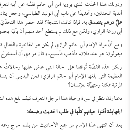
ودونك هذا الحدَث الذي يرويه ابن أبي حاتم نفسُه عن أبيه لتعرف
أندية المحدثين، وتحديدًا على باب أبي الوليد الطيالسي، وجعل ينا
عليَّ درهم يتصدق به.
فماذا كانت النتيجة؟ لقد حضر هذا التحدِّيَ ال
أبي زرعة الرازي، ولكن مع ذلك لم يستطع أحد منهم أن يأتيَه بحد
ومع أنَّ مرادَ الإمام أبي حاتم الرازي لم يكن هو المفاخرة والتّعالي ك
فيقولون: هو عند فلان، فأذهب فأسمع، وكان مرادي أن أستخرجَ 
ولكن هذه القصَّة تُوقفنا على الحالة التي عاش عليها رجالاتُ
العظيمة التي بلغها الإمام أبو حاتم الرازي، فمن البديهي أن يت
المرتبة ممكنة ومتهيِّئَة للإنسان؟
دعنا إذن ننظر في سيرة وحياة هذا الرجل؛ لنعرف كيف بلغ هذه المنز
الجهابذة أفنوا حياتهم كلَّها في طلب الحديث وضبطه:
بعد أن انتهى هذا الإمام من جمع الأحاديث من بلده خرج رحمه الل