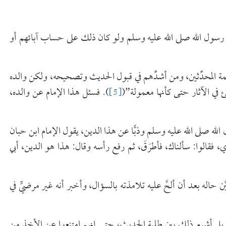
ِ عن رسول الله صلى الله عليه وسلم ولو كان ذلك على حساب آبائهم أو
ان رحمه الله من أئمة المحدِّثين، ومن أشدِّهم في قبول الحديث وتصحيحه، ولكن والده
 في الآثار حتى كأنها معمولة”(
[5]
). فسئل هذا الإمام عن والده،
الله صلى الله عليه وسلم وذبًّا عن هذا الدين، يقول الإمام ابن حبان
ري، فقالوا: سألناك، فأطرَقَ، ثم رفع رأسه وقال: هذا هو الدين، أبي
ن حاله بعد أن ألحَّ عليه تلامذته بالسؤال، وأخبر أنه غير مرضيٍّ في
يذه، بل أشيع ذلك بين طلبة الحديث، حتى إنهم امتنعوا عن الأخذ من