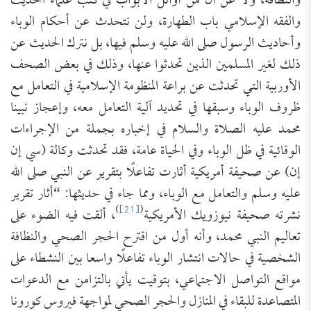
والنظافة، ولا عن أنَّ من أوائلَ الأبواب في كتب علماء الحديث
والفقه الإسلامي باب الطهارة، ولن نتحدث عن أحكام الوباء
وأحاديث الرسول صلى الله عليه وسلم فيها، بل نترك الحديث عن
ذلك لغير المسلمين الذين تحدثوا عنها، وذلك في بعض الصحف
الأوربية التي تحدثت عن براعة المنظومة الإسلامية في التعامل مع
ظروف الوباء وسبقها في تحديد آلية التعامل معه، وإعجاز نبينا
محمد عليه الصلاة والسلام في إخباره بجملة من الإجراءات
الوقائية في ظل الوباء وفي الحياة عامة، فقد تحدثت وكالة (سي إن
إن) عن صحيفة أمريكية أثارت تفاعلًا بتقرير عن النبي صلى الله
عليه وسلم والتعامل مع الوباء، ومما جاء في حديثها: “أثار تقرير
)
[21]
(
نشرته صحيفة نيوزويك الأمريكية
، ألقت فيه الضوء على
تعاليم النبي محمد، وأنه أول من اقترح الحجر الصحي والنظافة
الشخصية في حالات انتشار الوباء تفاعلًا واسعا بين النشطاء على
مواقع التواصل الاجتماعي، بتوقيت يأتي بالتزامن مع الدعوات
المتصاعدة للبقاء في المنازل والحجر الصحي لمواجهة فيروس كورونا