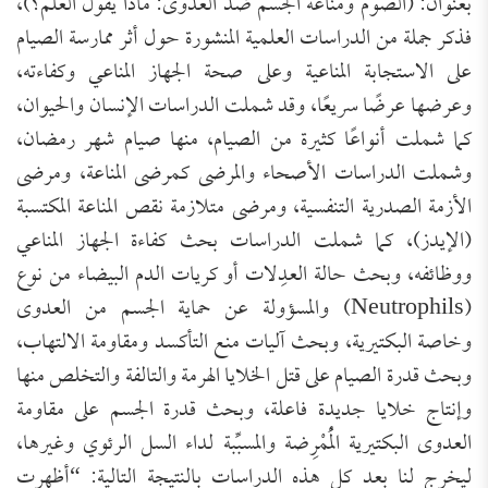
بعنوان: (الصوم ومناعة الجسم ضد العدوى: ماذا يقول العلم؟)،
فذكر جملة من الدراسات العلمية المنشورة حول أثر ممارسة الصيام
على الاستجابة المناعية وعلى صحة الجهاز المناعي وكفاءته،
وعرضها عرضًا سريعًا، وقد شملت الدراسات الإنسان والحيوان،
كما شملت أنواعًا كثيرة من الصيام، منها صيام شهر رمضان،
وشملت الدراسات الأصحاء والمرضى كمرضى المناعة، ومرضى
الأزمة الصدرية التنفسية، ومرضى متلازمة نقص المناعة المكتسبة
(الإيدز)، كما شملت الدراسات بحث كفاءة الجهاز المناعي
ووظائفه، وبحث حالة العدِلات أو كريات الدم البيضاء من نوع
(Neutrophils) والمسؤولة عن حماية الجسم من العدوى
وخاصة البكتيرية، وبحث آليات منع التأكسد ومقاومة الالتهاب،
وبحث قدرة الصيام على قتل الخلايا الهرمة والتالفة والتخلص منها
وإنتاج خلايا جديدة فاعلة، وبحث قدرة الجسم على مقاومة
العدوى البكتيرية الْمُمْرِضة والمسبِّبة لداء السل الرئوي وغيرها،
ليخرج لنا بعد كل هذه الدراسات بالنتيجة التالية: “أظهرت