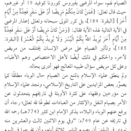
الصيام لهم، سواء المرضى بفيروس كورونا كوفيد 19 أو غيرهم،
حيث قال تعالى: {فَمَنْ كَانَ مِنْكُمْ مَرِيضًا أَوْ عَلَى سَفَرٍ فَعِدَّةٌ مِنْ أَيَّامٍ
أُخَرَ} [البقرة: 184]، بل كرر المولى سبحانه وتعالى إعذار المرضى
في الآية التالية لهذه الآية فقال: {وَمَنْ كَانَ مَرِيضًا أَوْ عَلَى سَفَرٍ فَعِدَّةٌ
مِنْ أَيَّامٍ أُخَرَ يُرِيدُ اللَّهُ بِكُمُ الْيُسْرَ وَلَا يُرِيدُ بِكُمُ الْعُسْرَ} [البقرة:
185]، وتأثير الصيام على مرض الإنسان يختلف من مريض
لآخر، والحكم في ذلك أيضًا لأهل الاختصاص وهم الأطباء،
وعلى كل مريض سؤال طبيبه المعالج فهو أدرى بحاله.
ولم ينطق علماء الإسلام بالمنع من الصيام حال الوباء مطلقًا كما
يصوِّر بعض المزايدين على التاريخ الإسلامي، ونجد علماء الإسلام
من مؤرخين وفقهاء على كثرة الأوبئة في تاريخهم يتحدثون عن
الأمر بصيام النفل والإكثار من العبادات تطوعًا لله تعالى؛ رجاء أن
يرفع عنهم الوباء والبلاء، يذكر الإمام ابن كثير (774هـ) رحمه الله
في تاريخه عن عام 749ه: “وفي يوم الاثنين ثالث والعشرين منه
نودي في البلد: أن يصوم الناس ثلاثة أيام، وأن يخرجوا في اليوم