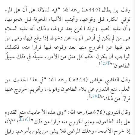
وقال ابن بطال (449هـ) رحمه الله: “فيه الدلالة على أن على المرء
توقي المكاره قبل وقوعها، وتجنب الأشياء المخوفة قبل هجومها،
وأن عليه الصبر وترك الجزع بعد نزولها، وذلك أنه عليه السلام
نهى من لم يكن في أرض الوباء عن دخولها إذا وقع فيها، ونهى من
هو فيها عن الخروج منها بعد وقوعه فيها فرارا منه، فكذلك
الواجب أن يكون حكم كل متق من الأمور، سبيلُه في ذلك سبيلُ
)
[27]
(
الطاعون”
.
وقال القاضي عياض (544هـ) رحمه الله: “في هذا الحديث من
العلم: منع القدوم على بلاء الطاعون والوباء، وتحريم الخروج عنها
)
[28]
(
فرارًا من ذلك”
.
وقال النووي (676هـ) رحمه الله: “وفي هذه الأحاديث منع القدوم
)
[29]
(
على بلد الطاعون، ومنع الخروج منه فرارا من ذلك”
؛ “لأنه
إذا خرج الأصحاء وهلك المرضى فلا يبقى من يقوم بأمرهم، وقيل