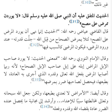
)
[30]
(
غير ذلك”
.
الحديث المتفق عليه أن النبي صلى الله عليه وسلم قال: «لا يوردن
)
[31]
(
ممرض على مصح»
.
قال القاضي عياض رحمه الله: “الحديث إنما نهى أن يورد المرض
على المصح؛ لئلا يمرض الصحاح من قِبَل الله -جلَّت قدرته- عند
)
[32]
(
ورود المرضى، فيكون المرضى كالسبب فيها”
.
وقال الإمام النووي رحمه الله: “فمعنى الحديث: لا يورد صاحب
الإبل المراض إبله على إبل صاحب الإبل الصحاح؛ لأنه ربما
أصابها المرض بفعل الله تعالى وقدره الذي أجرى به العادة، لا
)
[33]
(
بطبعها، فيحصل لصاحبها ضرر بمرضها”
.
وقال أيضا: “الأمراض لا تعدي بطبعها، ولكن جعل الله سبحانه
وتعالى مخالطتها سببًا للإعداء… وأرشد إلى مجانبة ما يحصل عنده
)
[34]
(
الضرر عادة بقضاء الله وقدره وفعله”
.