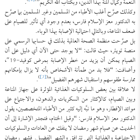
)
[6]
(
النعمة وكمال المنة بهذا الدين، وبكتاب الله الكريم”
.
وكذلك صرَّح أغلب الأطباء من المسلمين وغير المسلمين بما صرَّح
به الدكتور معز الإسلام فارس، بعدم وجود أي تأثير للصيام على
ضعف المناعة، وبالتالي احتمالية الإصابة بهذا الوباء.
بل صرَّحت منظمة الصحة العالمية بذلك في حسابها الرسمي على
منصة تويتر، حيث قالت: “لا يوجد حتى الآن أي دليل على أن
الصيام يمكن أن يزيد من خطر الإصابة بمرض كوفيد-19″،
وأضافت: “فلا بد من طمأنة الأشخاص بأنه لا يزال بإمكانهم
)
[7]
(
ممارسة طقوسهم واستقبال شهرهم الفضيل”
.
لا علاقة بين بعض السلوكيات الغذائية المؤثرة على جهاز المناعة
وبين الصيام، كالإكثار من السكريات والدهون، والاجتماع على
موائد الإفطار، وهو ما نبَّه إليه كثير من الأطباء المتخصصين، يقول
الدكتور معز الإسلام فارس: “وقبل الختام، فتجدر الإشارة إلى أن
الحديث عن صيام شهر رمضان لا ينفك عن العادات والسلوكيات
الاجتماعية والغذائية التي تترافق والشهر الفضيل. فشهر رمضان