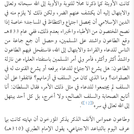
كانت الأوبئة كما ذكرنا محلًّا للتوبة والأوبة إلى الله سبحانه وتعالى
والابتهال إليه أن يكشف عنهم الضر، ولكن ذلك لا يلزم منه في
الدين الإسلامي أن يحصل اجتماع واكتظاظ في المساجد؛ خاصة إذا
نصح المختصون من الأطباء والخبراء بعدم ذلك، ففي عام 833هـ
وقع الطاعون واشتد على المسلمين، وحصل أن جمع جماعة من
الناس للدعاء والقراءة والابتهال إلى الله، فاستفحل فيهم الطاعون
واشتدَّ أكثر وأكثر، فأمر ولي أمر المسلمين باستفتاء العلماء عن نازلة
الطاعون: هل يشرع الاجتماع للدعاء برفعه أو يشرع القنوت له في
الصلوات؟ وما الذي كان من السلف في أزمانهم؟ فاتفقوا على أن
السلف لم يجتمعوا للدعاء في مثل ذلك الأمر، فقال السلطان: أنا
أتابع الصحابة والسلف الصالح، ولا أخرج، بل كل أحد يبتهل
)
[12]
(
إلى الله تعالى في سره
.
وطاعون عمواس الآنف الذكر يذكر المؤرخون أن نهايته كانت بما
عرف اليوم بالتباعد الاجتماعي، يقول الإمام الطبري (310هـ)