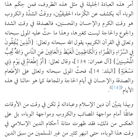
أمر هذه العبادة الجليلة في مثل هذه الظروف، فمن حِكَم هذا
الوباء أنه يكشف عن الكُرَماء الحقيقيِّين، ووقتُ الشدَّة والكروب
هو وقت الكرم والإحسان والمحسنين، فالصدقة في وقت الشدة
والجوع والحاجة ليست كغيرها، وهذا ما حثَّ عليه المولى سبحانه
وتعالى في القرآن الكريم، يقول الله سبحانه وتعالى: {الَّذِينَ يُنْفِقُونَ
فِي السَّرَّاءِ وَالضَّرَّاءِ وَالْكَاظِمِينَ الْغَيْظَ وَالْعَافِينَ عَنِ النَّاسِ وَاللَّهُ يُحِبُّ
الْمُحْسِنِينَ} [آل عمران: 134]، وقال تعالى: {أَوْ إِطْعَامٌ فِي يَوْمٍ ذِي
مَسْغَبَةٍ} [البلد: 14]، فحثَّ المولى سبحانه وتعالى على الإطعام
والصدقة والإحسان في أيام الحاجة والمجاعة كما هو حالنا في هذه
)
[18]
(
الأيام
.
وبهذا يتبيَّن أن دين الإسلام وعباداته لم تكن في وقت من الأوقات
عائقًا أمام مواجهة المصائب والكروب ومواجهة الوباء، بل على
العكس من ذلك، فقد ظهرت متانة أحكام الدين الإسلامي في
وقت هذا الوباء، حتى انبهر كثير من غير المسلمين من سبق الدين