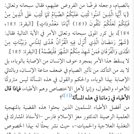
بالصيام، وجعله فرضًا من الفروض عليهم، فقال سبحانه وتعالى:
{يَا أَيُّهَا الَّذِينَ آمَنُوا كُتِبَ عَلَيْكُمُ الصِّيَامُ كَمَا كُتِبَ عَلَى الَّذِينَ مِنْ
قَبْلِكُمْ لَعَلَّكُمْ تَتَّقُونَ (183) أَيَّامًا مَعْدُودَاتٍ} [البقرة: 183،
184]، بل كرر المولى سبحانه وتعالى الأمر في الآية التالية فقال:
{شَهْرُ رَمَضَانَ الَّذِي أُنْزِلَ فِيهِ الْقُرْآنُ هُدًى لِلنَّاسِ وَبَيِّنَاتٍ مِنَ
الْهُدَى وَالْفُرْقَانِ فَمَنْ شَهِدَ مِنْكُمُ الشَّهْرَ فَلْيَصُمْهُ} [البقرة: 185].
لا يسقط هذا الأمر بمجرد خوف الإنسان من الإصابة بالوباء، بل
لا بد من التأكد من تأثير الصيام في ضعف مناعة الإنسان، وبالتالي
الإصابة بهذا الوباء، والحكم والقول في هذه المسألة ليس متروكًا
للأهواء والعقول، وإنما لأهل الاختصاص وهم الأطباء،
فماذا قال
)
[5]
(
الأطباء في زماننا في هذه المسألة
؟
من أفضل الأطباء المسلمين الذين بحثوا هذه القضية بالمنهجية
العلمية الرصينة الدكتور معز الإسلام فارس -الأستاذ المشارك في
التغذية العلاجية والحميات-، حيث نشر بحثًا له بهذا الخصوص