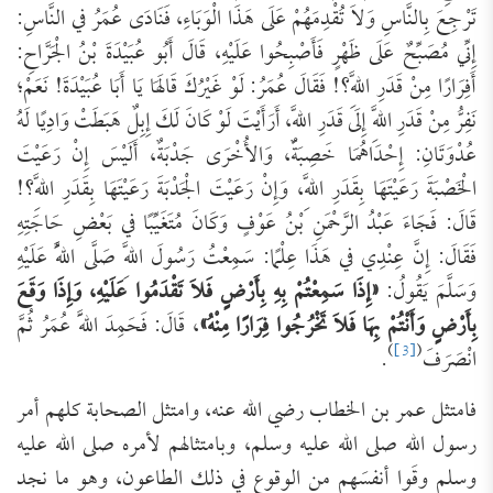
تَرْجِعَ بِالنَّاسِ وَلاَ تُقْدِمَهُمْ عَلَى هَذَا الْوَبَاءِ، فَنَادَى عُمَرُ في النَّاسِ:
إِنِّي مُصَبِّحٌ عَلَى ظَهْرٍ فَأَصْبِحُوا عَلَيْهِ، قَالَ أَبُو عُبَيْدَةَ بْنُ الْجَرَّاحِ:
أَفِرَارًا مِنْ قَدَرِ اللَّهِ؟! فَقَالَ عُمَرُ: لَوْ غَيْرُكَ قَالَهَا يَا أَبَا عُبَيْدَةَ! نَعَمْ؛
نَفِرُّ مِنْ قَدَرِ اللَّهِ إِلَى قَدَرِ اللَّهِ، أَرَأَيْتَ لَوْ كَانَ لَكَ إِبِلٌ هَبَطَتْ وَادِيًا لَهُ
عُدْوَتَانِ: إِحْدَاهُمَا خَصِبَةٌ، وَالأُخْرَى جَدْبَةٌ، أَلَيْسَ إِنْ رَعَيْتَ
الْخَصْبَةَ رَعَيْتَهَا بِقَدَرِ اللَّهِ، وَإِنْ رَعَيْتَ الْجَدْبَةَ رَعَيْتَهَا بِقَدَرِ اللَّهِ؟!
قَالَ: فَجَاءَ عَبْدُ الرَّحْمَنِ بْنُ عَوْفٍ وَكَانَ مُتَغَيِّبًا في بَعْضِ حَاجَتِهِ
فَقَالَ: إِنَّ عِنْدِي في هَذَا عِلْمًا: سَمِعْتُ رَسُولَ اللَّهِ صَلَّى اللَّهُ عَلَيْهِ
وَسَلَّمَ يَقُولُ:
«إِذَا سَمِعْتُمْ بِهِ بِأَرْضٍ فَلاَ تَقْدَمُوا عَلَيْهِ، وَإِذَا وَقَعَ
بِأَرْضٍ وَأَنْتُمْ بِهَا فَلاَ تَخْرُجُوا فِرَارًا مِنْهُ»
، قَالَ: فَحَمِدَ اللَّهَ عُمَرُ ثُمَّ
)
[3]
(
انْصَرَفَ
.
فامتثل عمر بن الخطاب رضي الله عنه، وامتثل الصحابة كلهم أمر
رسول الله صلى الله عليه وسلم، وبامتثالهم لأمره صلى الله عليه
وسلم وقَوا أنفسَهم من الوقوع في ذلك الطاعون، وهو ما نجد