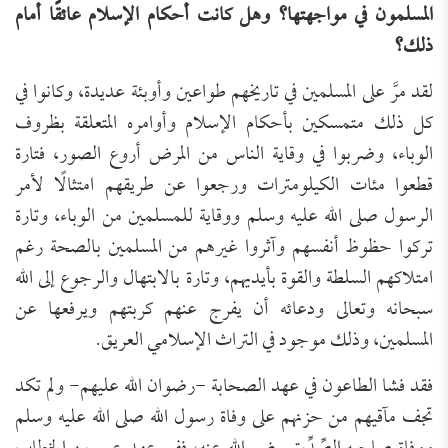
المسلمون في مواجهتها؟
وهل كانت أحكام الإسلام عائقًا أمام
ذلك؟
لقد مرَّ على المسلمين في تاريخهم طواعين وأوبئة عديدة، وكانوا في
كل ذلك متمسكين بأحكام الإسلام وأوامره المتعلقة بظروف
الوباء، وضربوا في وقاية الناس من المرض أروع الصور، فتارة
قطعوا مئات الكيلومترات ورجعوا عن طريقهم امتثالًا لأمر
الرسول صلى الله عليه وسلم ووقاية للمسلمين من الوباء، وتارة
تركوا حظوظ أنفسهم وآثروا غيرهم من المسلمين بالصحة رغم
امتلاكهم السلطة والقوة بأيديهم، وتارة بالابتهال والرجوع إلى الله
سبحانه وتعالى ودعائه أن يفرج عنهم كربتهم ويرفعها عن
المسلمين، وذلك موجود في التراث الإسلامي العريق.
فقد فشا الطاعون في عهد الصحابة -رضوان الله عليهم- ولم تكد
تجف مآقيهم من حزنهم على وفاة رسول الله صلى الله عليه وسلم