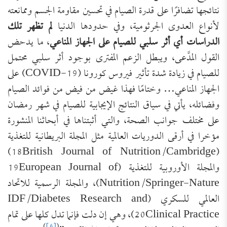
نتائجها تضافرًا على قدرة الصيام في تحسين مقاومة الجسم وممانعته
لأنواع العدوى الجرثومية، وفي حدودها الدنيا
لم تظهر تلك
الدراسات أي أثر سلبي للصيام على الجهاز المناعي
، ما يدحض
القول المدَّعى، ويبطل الزعم المفترى بوجود أثر سلبي محتمل
للصيام في زيادة شدة تأثير فيروس كورونا (COVID-19) على
الجهاز المناعي… وختامًا فهذا غيض من فيض من فوائد الصيام
وفضائله، يأتي في سياق النتائج الإيجابية للصيام في شهر رمضان
على مختلف جوانب الصحة، والتي أثبتناها في أبحاثنا المنشورة
مؤخرا في أرقى الدوريات العالمية مثل المجلة البريطانية للتغذية
(18British Journal of Nutrition/Cambridge)
والمجلة الأوروبية للتغذية (19European Journal of
Nutrition/Springer-Nature)، والمجلة الرسمية للاتحاد
العالمي للسكري (IDF/Diabetes Research and
20Clinical Practice)، وهي إن دلت فإنما تدل كلها على تمام