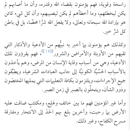
راسخة وقوية، فهم يؤمنون بقضاء الله وقدره، وأن ما أصابهم لم
يكن ليخطئهم، وما أخطأهم لم يكن ليصيبهم، وأن كل شيء كائن
هو بإرادة الله سبحانه وتعالى، ولا يفعل الله شرًّا محضًا، بل في باطن
كل شرِّ خير.
وكذلك هم يؤمنون بما أخبر به نبيُّهم من الأدعية والأذكار التي
)
[19]
(
تقيهم من الأوبئة والأمراض والشرور
، فهم يقرؤون تلك
الأدعية، وهي من أسباب وقاية الإنسان من المرض، وهم يأخذون
بالأسباب الحسِّيَّة الكونيَّة إلى جانب العبادات الشرعية، ويطبِّقون
جميع الإجراءات، ويلتزمون بكافة التعليمات التي يمليها المختصّون
وذوو الشأن، ويتحلَّون بالصبر في زمن الصبر.
وأما غير المؤمنين فهم ما بين خائف وهَلِع، ومكتئبٍ ضاقت عليه
الأرض بما رحبت، وآخرين بلغ بهم الحدّ إلى الانتحار ومفارقة
مسرح الكفاح، وغير ذلك.