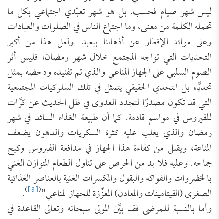
ليس شهر صيام فحسب، بل هو شهر تعبّدي اجتماعي بكل ما
تحمله الكلمة من معنى، وما اجتماع الناس في الصلوات والعبادات
وعلى موائد الإفطار عن أذهاننا ببعيد. ولعل هذا من أكبر
التحديات التي تواجه المجتمع خلال شهر رمضان، فليس أثر
الصوم السلبي على الجهاز المناعي والذي تم تفنيده ودحضه يمثل
تحديًّا، بل التحدي الحقيقي يتمثل في تلك السلوكيات المجتمعية
التي قد تكون مصدرًا لتجدد العدوى في ظل الحديث عن كرَّات
للفيروس في مواسم قادمة. كما أن طبيعة الغذاء السائد في شهر
رمضان والذي يغلب عليه كثرة السكريات والدهون يضعف
المناعة، ويقلل من كفاءة هذا الجهاز في مدافعة الفيروس وكبح
جماحه. وعليه فلا بد من الحرص على تناول الطعام المتوازن الغني
بالخضروات والفواكه والبقول والمكسرات الغنية بالعناصر الغذائية
)
[8]
(
الصغرى (الفيتامينات والمعادن) المعزِّزة للجهاز المناعي”
.
وأما بالنسبة للمرضى فقد بيَّن المولى سبحانه وتعالى القاعدة في