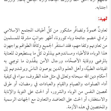
فاللهم أرنا الحق حقًّا وارزقنا اتباعه، وأرنا الباطل باطلًا وارزقنا
اجتنابه.
تمهيد:
تعاونٌ محمودٌ وتضافُر مشكور من كلِّ أطياف المجتمع الإسلامي
نراه في خضم جائحة وباء كورونا، أظهر جوانبَ مشرقة للمسلمين
من تعاونهم وكفاحهم، فقد استنفَر الجميع وكافَّة الطواقم يواجهون
هذا الوباء، فالأطباء ومساندوهم يبذلون كلَّ ما يستطيعون للعناية
بالمرضى ووقاية الأصحَّاء، ورجال الأمن ينفِّذون ما توصِي به
الهيئات الطبيَّة، وأهل العلم والدين يوصون الناسَ ويرشدونهم إلى
أحكام دين الله سبحانه وتعالى في مثل هذه الظروف، سواء في كيفية
أداء الصلوات والصيام والقيام والعبادات في رمضان، أو طرق
تحصين النفس من الوباء والشرور، أو الحث على التوبة والإنابة
والاستغفار، أو الحث على التعاضد والتعاون مع الجهات الرسمية
والمختصين في هذه الأزمة.