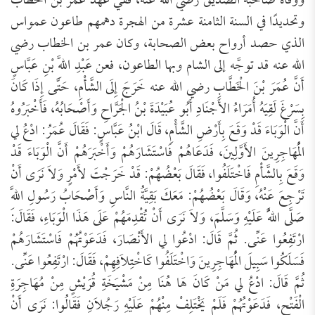
ووفاة صاحبه الصِّدِّيق رضي الله عنه، ففي عهد عمر بن الخطاب
وتحديدًا في السنة الثامنة عشرة من الهجرة دهمهم طاعون عمواس
الذي حصد أرواح بعض الصحابة، وكان عمر بن الخطاب رضي
الله عنه قد توجَّه إلى الشام وبها الطاعون، فعن عَبْدِ اللَّهِ بْنِ عَبَّاسٍ
أَنَّ عُمَرَ بْنَ الْخَطَّابِ رضي الله عنه خَرَجَ إِلَى الشَّأْمِ، حَتَّى إِذَا كَانَ
بِسَرْغَ لَقِيَهُ أُمَرَاءُ الأَجْنَادِ أَبُو عُبَيْدَةَ بْنُ الْجَرَّاحِ وَأَصْحَابُهُ، فَأَخْبَرُوهُ
أَنَّ الْوَبَاءَ قَدْ وَقَعَ بِأَرْضِ الشَّأْمِ، قَالَ ابْنُ عَبَّاسٍ: فَقَالَ عُمَرُ: ادْعُ لي
الْمُهَاجِرِينَ الأَوَّلِينَ، فَدَعَاهُمْ فَاسْتَشَارَهُمْ وَأَخْبَرَهُمْ أَنَّ الْوَبَاءَ قَدْ
وَقَعَ بِالشَّأْمِ فَاخْتَلَفُوا، فَقَالَ بَعْضُهُمْ: قَدْ خَرَجْتَ لأَمْرٍ وَلاَ نَرَى أَنْ
تَرْجِعَ عَنْهُ، وَقَالَ بَعْضُهُمْ: مَعَكَ بَقِيَّةُ النَّاسِ وَأَصْحَابُ رَسُولِ اللَّهِ
صَلَّى اللَّهُ عَلَيْهِ وَسَلَّمَ، وَلاَ نَرَى أَنْ تُقْدِمَهُمْ عَلَى هَذَا الْوَبَاءِ، فَقَالَ:
ارْتَفِعُوا عَنِّى. ثُمَّ قَالَ: ادْعُوا لي الأَنْصَارَ، فَدَعَوْتُهُمْ فَاسْتَشَارَهُمْ
فَسَلَكُوا سَبِيلَ الْمُهَاجِرِينَ وَاخْتَلَفُوا كَاخْتِلاَفِهِمْ، فَقَالَ: ارْتَفِعُوا عَنِّى.
ثُمَّ قَالَ: ادْعُ لي مَنْ كَانَ هَا هُنَا مِنْ مَشْيَخَةِ قُرَيْشٍ مِنْ مُهَاجِرَةِ
الْفَتْحِ، فَدَعَوْتُهُمْ فَلَمْ يَخْتَلِفْ مِنْهُمْ عَلَيْهِ رَجُلاَنِ فَقَالُوا: نَرَى أَنْ