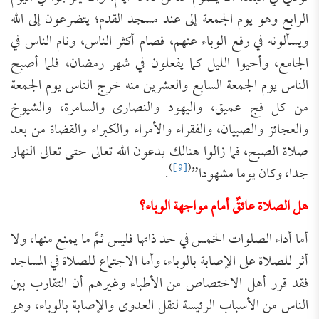
الرابع وهو يوم الجمعة إلى عند مسجد القدم؛ يتضرعون إلى الله
ويسألونه في رفع الوباء عنهم، فصام أكثر الناس، ونام الناس في
الجامع، وأحيوا الليل كما يفعلون في شهر رمضان، فلما أصبح
الناس يوم الجمعة السابع والعشرين منه خرج الناس يوم الجمعة
من كل فج عميق، واليهود والنصارى والسامرة، والشيوخ
والعجائز والصبيان، والفقراء والأمراء والكبراء والقضاة من بعد
صلاة الصبح، فما زالوا هنالك يدعون الله تعالى حتى تعالى النهار
)
[9]
(
جدا، وكان يوما مشهودا”
.
هل الصلاة عائقٌ أمام مواجهة الوباء؟
أما أداء الصلوات الخمس في حد ذاتها فليس ثمَّ ما يمنع منها، ولا
أثر للصلاة على الإصابة بالوباء، وأما الاجتماع للصلاة في المساجد
فقد قرر أهل الاختصاص من الأطباء وغيرهم أن التقارب بين
الناس من الأسباب الرئيسة لنقل العدوى والإصابة بالوباء، وهو