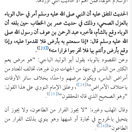
الإسلام حولها، فمن أهم الأحاديث التي أوردها:
الحديث المتفق عليه أن النبي صلى الله عليه وسلم أمر في حال الوباء
بالعزل الصحي، وذلك في حديث عمر بن الخطاب حين بلغه أن
الوباء وقع بالشأم، فأخبره عبد الرحمن بن عوف أن رسول الله صلى
الله عليه وسلم قال: «إذا سمعتم به بأرض فلا تقدموا عليه، وإذا
)
[23]
(
وقع بأرض وأنتم بها فلا تخرجوا فرارا منه»
.
وعن المقصود بالوباء يقول أبو الوليد الباجي: “هو مرض يعم
الكثير من الناس في جهة من الجهات دون غيرها، تخالف المعتاد من
أمراض الناس، ويكون مرضهم واحدًا، بخلاف سائر الأوقات
)
[24]
(
باختلاف الأمراض”
، وعلق الإمام النووي على هذا القول:
)
[25]
(
“وهو الصحيح الذي قاله المحققون”
.
وقال المهلب وغيره: “لا يجوز الفرار من الطاعون، ولا يجوز أن
يتحيل بالخروج في تجارة أو شبهها وهو ينوي بذلك الفرار من
)
[26]
(
الطاعون”
.