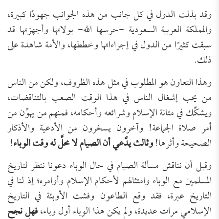
وقد بذلت الدول في كل جانب من هذه الجوانب جهودًا كبيرة،
والمملكة العربية السعودية -حرسها الله- بولاتها وأجهزتها قد
سبقت كثيرًا من الدول في إجراءاتها وخططها، والأمة شاهدة على
ذلك.
وهذا التعاون هو المطلوب في مثل هذه الظروف، ولكن من الناس
من يحب إشغال الناس في هذا الوقت الصعب بالتناقضات،
ويشكِّك في متانة الإسلام وشرائعه وأحكامه، فمنهم من يهوِّن من
أمر صلاة الجماعة! وآخرون يسخرون من الأدعية والأذكار
الصحيحة وأثرها!
وثالث يدَّعي أن الصيام لا محلَّ له وقت الوباء
!
وقبل أن نناقش مسألة الصيام في حال الوباء دعونا ننظر لتاريخ
المسلمين مع الوباء وامتثالهم لأحكام الإسلام وأوامره؛ إذ لنا في
التاريخ عبرة، فقد وقع الطاعون وفشت الأوبئة في التاريخ
الإسلامي مرات عديدة، ولم يكن هذا الوباء أول وباء،
فهل نجح