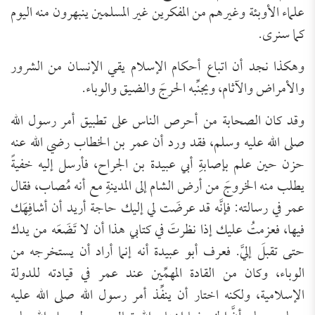
علماء الأوبئة وغيرهم من المفكرين غير المسلمين ينبهرون منه اليوم
كما سنرى.
وهكذا نجد أن اتباع أحكام الإسلام يقي الإنسان من الشرور
والأمراض والآثام، ويجنِّبه الحرجَ والضيق والوباء.
وقد كان الصحابة من أحرص الناس على تطبيق أمر رسول الله
صلى الله عليه وسلم، فقد ورد أن عمر بن الخطاب رضي الله عنه
حزن حين علم بإصابةِ أبي عبيدة بن الجراح، فأرسل إليه خفيةً
يطلب منه الخروجَ من أرض الشام إلى المدينةِ مع أنه مُصاب، فقال
عمر في رسالته: فإنَّه قد عرضَت لي إليك حاجة أريد أن أشافِهَك
فيها، فعزمتُ عليك إذا نظرتَ في كتابي هذا أن لا تَضَعَه من يدك
حتى تقبلَ إليَّ. فعرف أبو عبيدة أنه إنما أراد أن يستخرجه من
الوباء، وكان من القادة المهمِّين عند عمر في قيادته للدولة
الإسلامية، ولكنه اختار أن ينفِّذ أمر رسول الله صلى الله عليه