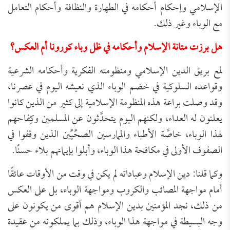
الإسلامي وإحكام أحكامه في الطهارة والنظافة وأحكام التعامل
مع الوباء وغير ذلك.
هل برزت متانة الإسلام وأحكامه في ظل وباء كورونا أم العكس؟
لمع بريق الدين الإسلامي ومنظومته الفكرية وأحكامه الشرعية
وقواعده السلوكية في خضم الوباء الذي نعيشه اليوم في عصرنا،
وقد وصلت براعة هذه المنظومة الإسلامية إلى كثير من الذين كانوا
يعلنون له العداء، ولكنهم اليوم يتحدَّثون عن المسلمين وكِفاحهم
لهذا الوباء، خاصَّة الأطباء والممارسين الصحِّيِّين الذين وقفوا في
الصفوف الأولى في مكافحة هذا الوباء، وأبلوا بإيمانهم بلاء حسنًا.
وكما قلنا: دين الإسلام وعباداته لم يكن في وقت من الأوقات عائقًا
أمام مواجهة المصائب والكروب ومواجهة الوباء، بل على العكس
من ذلك، نجد المؤمنين بدين الإسلام هم أقوى من يكونون على
وجه البسيطة في مواجهة هذا الوباء، وذلك بما يملكونه من عقيدة