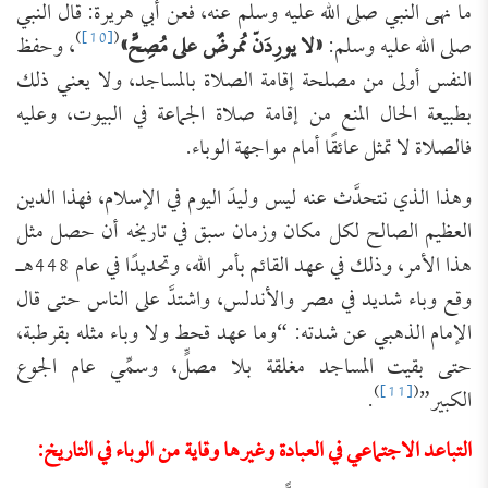
ما نهى النبي صلى الله عليه وسلم عنه، فعن أبي هريرة: قال النبي
)
[10]
(
صلى الله عليه وسلم:
«لا يورِدَنّ مُمرضٌ على مُصِحٍّ»
، وحفظ
النفس أولى من مصلحة إقامة الصلاة بالمساجد، ولا يعني ذلك
بطبيعة الحال المنع من إقامة صلاة الجماعة في البيوت، وعليه
فالصلاة لا تمثل عائقًا أمام مواجهة الوباء.
وهذا الذي نتحدَّث عنه ليس وليدَ اليوم في الإسلام، فهذا الدين
العظيم الصالح لكل مكان وزمان سبق في تاريخه أن حصل مثل
هذا الأمر، وذلك في عهد القائم بأمر الله، وتحديدًا في عام 448هـ
وقع وباء شديد في مصر والأندلس، واشتدَّ على الناس حتى قال
الإمام الذهبي عن شدته: “وما عهد قحط ولا وباء مثله بقرطبة،
حتى بقيت المساجد مغلقة بلا مصلٍّ، وسمِّي عام الجوع
)
[11]
(
الكبير”
.
التباعد الاجتماعي في العبادة وغيرها وقاية من الوباء في التاريخ: