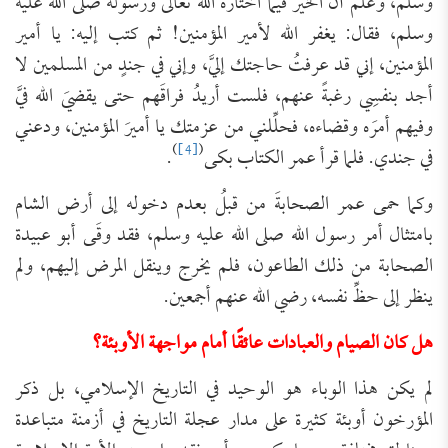
وسلم، وعلم أنَّ الخير فيما اختاره الله تعالى ورسوله صلى الله عليه
وسلم، فقال: يغفر الله لأمير المؤمنين! ثم كتب إليه: يا أمير
المؤمنين، إني قد عرفتُ حاجتك إليَّ، وإني في جندٍ من المسلمين لا
أجد بنفسِي رغبةً عنهم، فلست أريدُ فراقَهم حتى يقضيَ الله فيَّ
وفيهم أمرَه وقضاءه، فحلِّلني من عزمتك يا أميرَ المؤمنين، ودعني
)
[4]
(
في جندي. فلما قرأ عمر الكتاب بكى
.
وكما حمى عمر الصحابةَ من قبلُ بعدم دخوله إلى أرض الشام
بامتثال أمر رسول الله صلى الله عليه وسلم، فقد وقَى أبو عبيدة
الصحابة من ذلك الطاعون، فلم يخرج وينقل المرض إليهم، ولم
ينظر إلى حظِّ نفسه، رضي الله عنهم أجمعين.
هل كان الصيام والعبادات عائقًا أمام مواجهة الأوبئة؟
لم يكن هذا الوباء هو الوحيد في التاريخ الإسلامي، بل ذكر
المؤرخون أوبئة كثيرة على مدار عجلة التاريخ في أزمنة متباعدة