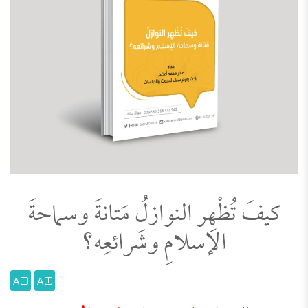
كيفَ تُظْهِر النوازلُ مَتانةَ وسماحةَ
الإسلامِ وشَرائعِه؟
A
A