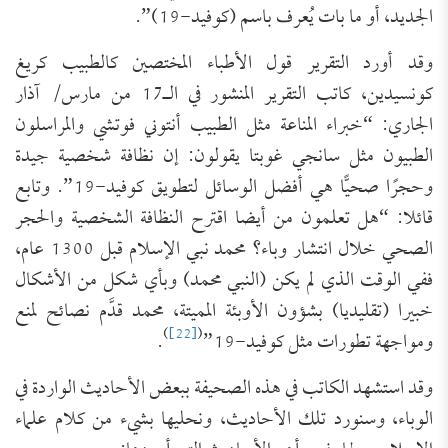
الجديد، أو ما بات يُعرف باسم (كوفيد-19)”.
وقد أورد التقرير قول الأطباء المختصين كالطبيب كريغ
كونسيدين، كاتب التقرير المنشور في الـ17 من مارس/ آذار
الجاري: “خبراء المناعة مثل الطبيب أنتوني فوتشي والمراسلون
الطبيون مثل سانجي غوبتا يقولون: إن نظافة شخصية جيدة
وحجرًا صحيًّا هي أفضل الوسائل لتطويق كوفيد-19”. وتابع
قائلا: “هل تعلمون من أيضا اقترح النظافة الشخصية والحجر
الصحي خلال انتشار وباء؟ محمد نبي الإسلام قبل 1300 عام،
ففي الوقت الذي لم يكن (النبي محمد) وبأي شكل من الأشكال
خبيرا (تقليديا) بشؤون الأوبئة المميتة، محمد قدَّم نصائح لمنع
)
[22]
(
ومواجهة تطورات مثل كوفيد-19”
.
وقد استشهد الكاتب في هذه الصحيفة ببعض الأحاديث الواردة في
الوباء، وسنورد تلك الأحاديث، ونحليها بشيء من كلام علماء