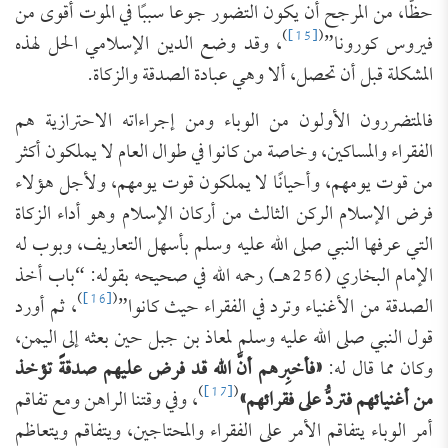
حظًّا، من المرجح أن يكون التضور جوعا سببًا في الموت أقوى من
)
[15]
(
فيروس كورونا”
، وقد وضع الدين الإسلامي الحل لهذه
المشكلة قبل أن تحصل، ألا وهي عبادة الصدقة والزكاة.
فالمتضررون الأولون من الوباء ومن إجراءاته الاحترازية هم
الفقراء والمساكين، وخاصة من كانوا في طوال العام لا يملكون أكثر
من قوت يومهم، وأحيانًا لا يملكون قوت يومهم، ولأجل هؤلاء
فرض الإسلام الركن الثالث من أركان الإسلام وهو أداء الزكاة
التي عرفها النبي صلى الله عليه وسلم بأسهل التعاريف، وبوب له
الإمام البخاري (256هـ) رحمه الله في صحيحه بقوله: “باب أخذ
)
[16]
(
الصدقة من الأغنياء وترد في الفقراء حيث كانوا”
، ثم أورد
قول النبي صلى الله عليه وسلم لمعاذ بن جبل حين بعثه إلى اليمن،
وكان مما قال له:
«
فأخبِرهم أنَّ الله قد فرض عليهم صدقةً تؤخذ
)
[17]
(
من أغنيائهم فتردُّ على فقرائهم
»
، وفي وقتنا الراهن ومع تفاقم
أمر الوباء يتفاقم الأمر على الفقراء والمحتاجين، ويتفاقم ويتعاظم