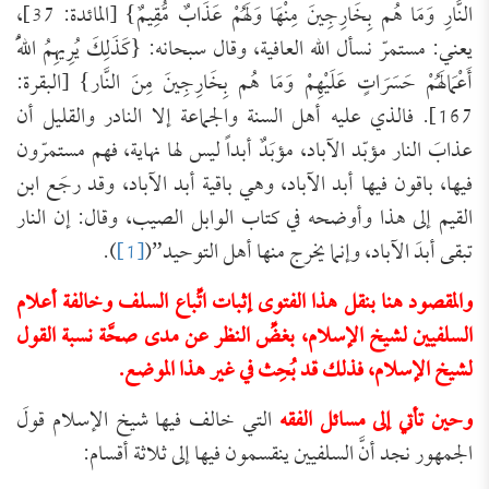
النَّارِ وَمَا هُم بِخَارِجِينَ مِنْهَا وَلَهُمْ عَذَابٌ مُّقِيمٌ} [المائدة: 37]،
يعني: مستمرّ نسأل الله العافية، وقال سبحانه: {كَذَلِكَ يُرِيهِمُ اللّهُ
أَعْمَالَهُمْ حَسَرَاتٍ عَلَيْهِمْ وَمَا هُم بِخَارِجِينَ مِنَ النَّار} [البقرة:
167]. فالذي عليه أهل السنة والجماعة إلا النادر والقليل أن
عذابَ النار مؤبّد الآباد، مؤبَدٌ أبداً ليس لها نهاية، فهم مستمرّون
فيها، باقون فيها أبد الآباد، وهي باقية أبد الآباد، وقد رجَع ابن
القيم إلى هذا وأوضحه في كتاب الوابل الصيب، وقال: إن النار
تبقى أبدَ الآباد، وإنما يخرج منها أهل التوحيد”(
[1]
).
والمقصود هنا بنقل هذا الفتوى إثبات اتِّباع السلف وخالفة أعلام
السلفيين لشيخ الإسلام، بغضِّ النظر عن مدى صحَّة نسبة القول
لشيخ الإسلام، فذلك قد بُحِث في غير هذا الموضع.
وحين تأتي إلى مسائل الفقه
التي خالف فيها شيخ الإسلام قولَ
الجمهور نجد أنَّ السلفيين ينقسمون فيها إلى ثلاثة أقسام: