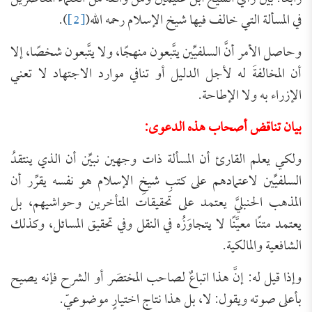
في المسألة التي خالف فيها شيخ الإسلام رحمه الله(
[2]
).
وحاصل الأمر أنَّ السلفيِّين يتَّبعون منهجًا، ولا يتَّبعون شخصًا، إلا
أن المخالفةَ له لأجل الدليل أو تنافي موارد الاجتهاد لا تعني
الإزراء به ولا الإطاحة.
بيان تناقض أصحاب هذه الدعوى:
ولكي يعلم القارئ أن المسألة ذات وجهين نبيِّن أن الذي ينتقدُ
السلفيِّين لاعتمادهم على كتبِ شيخِ الإسلام هو نفسه يقرِّر أن
المذهب الحنبليَّ يعتمد على تحقيقات المتأخرين وحواشيهم، بل
يعتمد متنًا معيَّنًا لا يتجاوَزُه في النقل وفي تحقيق المسائل، وكذلك
الشافعية والمالكية.
وإذا قيل له: إنَّ هذا اتباعٌ لصاحب المختصَر أو الشرح فإنه يصيح
بأعلى صوته ويقول: لا، بل هذا نتاج اختيارٍ موضوعيّ.