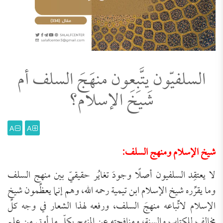
السلفيّون يتَّبِعون منهَجَ السلف أم
شَيخَ الإسلام؟
A
A
شيخ الإسلام ومنهج السلف:
لا يعتقِد السلفيون أصلًا وجودَ تغايُر حقيقيّ بين منهج السلف
وما يقرِّره شيخ الإسلام ابن تيمية رحمه الله، وهم إنما يعظِّمون شيخ
الإسلام لاتِّباعه منهجَ السلف، ورفعه لهذا الشعار في وجه كلِّ
مخالف للكتاب والسنة، ومنافحتِه عن المنهج بكلّ ما أوتي من علمٍ