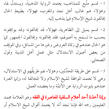
1- قسم متَّبع للمذاهب، يعتمد الرواية المذهبيةَ، ويستدلّ لها،
وهؤلاء هم غالب أهل نجد والمغرب، فهؤلاء بطبيعةِ الحال
يخالفون شيخ الإسلام فيما يذهب إليه.
2- قسم يميل إلى الظاهريةِ، فهؤلاء قد يخالفونه وقد يوافِقونه
بحسب ما تسمَح به أصولهم، فقد يخالفونه ويخالفون الجمهور كما
هو الحال عندهم في زكاة العروض وغيرها من المسائل، وفي الموقِف
من بعض أصول الاستدلال مثل عمل أهل المدينة وقول
الصحابي.
3- قسم على طريقة المحدِّثين، وهؤلاء لهم طريقُهم في الاستدلال،
وهي لا تعتمد الموافقةَ لشيخ الإسلام ولا المخالفة له، وإنما العبرة
عندَهم بثبوت الرواية عن الأئمَّة وما يعضده العمل.
وإذا أخذنا أحد أعلام السلفية المعاصرة في الفقه
وهو العلامة محمد
العثيمين رحمه الله فإننا نجد أنه لا يعتمد أقوال شيخ الاسلام أو