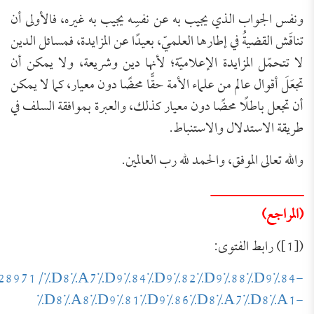
ونفس الجواب الذي يجيب به عن نفسِه يجيب به غيره، فالأولى أن
تناقَش القضيةُ في إطارها العلميّ، بعيدًا عن المزايدة، فمسائل الدين
لا تتحمّل المزايدة الإعلاميّة؛ لأنها دين وشريعة، ولا يمكن أن
تجعَلَ أقوال عالم من علماء الأمة حقًّا محضًا دون معيار، كما لا يمكن
أن تجعل باطلًا محضًا دون معيار كذلك، والعبرة بموافقة السلف في
طريقة الاستدلال والاستنباط.
والله تعالى الموفق، والحمد لله رب العالمين.
ــــــــــــــــــــــ
(المراجع)
([1]) رابط الفتوى:
was/28971/%D8%A7%D9%84%D9%82%D9%88%D9%84-
تَعرِيف بكِتَاب (مجموعة الرَّسائل العقديَّة
%D8%A8%D9%81%D9%86%D8%A7%D8%A1-