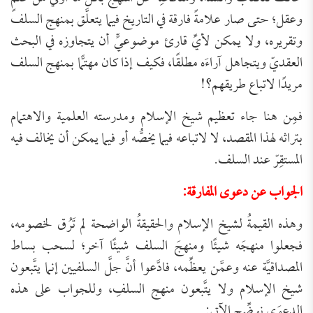
وعقل؛ حتى صار علامةً فارقة في التاريخ فيما يتعلَّق بمنهج السلف
وتقريره، ولا يمكن لأيِّ قارئ موضوعيٍّ أن يتجاوزه في البحث
العقديّ ويتجاهل آراءَه مطلقًا، فكيف إذا كان مهتمًّا بمنهج السلف
مريدًا لاتباع طريقهم؟!
فمِن هنا جاء تعظيم شيخ الإسلام ومدرسته العلمية والاهتمام
بتراثه لهذا المقصد، لا لاتباعه فيما يخصُّه أو فيما يمكن أن يخالف فيه
المستقِرّ عند السلف.
الجواب عن دعوى المفارقة:
وهذه القيمةُ لشيخ الإسلام والحقيقةُ الواضحة لم تَرُق لخصومه،
فجعلوا منهجَه شيئًا ومنهجَ السلف شيئًا آخر؛ لسحب بساط
المصداقيَّة عنه وعمَّن يعظِّمه، فادَّعوا أنَّ جلَّ السلفيين إنما يتَّبعون
شيخ الإسلام ولا يتَّبعون منهج السلفِ، وللجواب على هذه
الدعوَى نوضِّح الآتي: