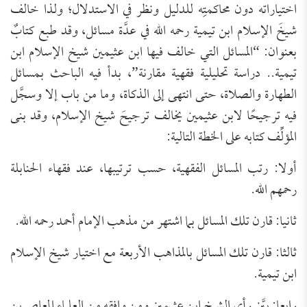
اختياراته دون محاكمتِه للدليل ونظر في الاستدلال؛ ولذا خالف
شيخَ الإسلام ابن تيمية رحمه الله في عدَّة مسائل، وقد طبع كتابٌ
بعنوان: “المسائل التي خالف فيها ابن عثيمين شيخ الإسلام ابن
تيمية.. دراسة تحليلية فقهية مقارنة”، بدأ فيه الباحث بمسائل
الطهارة والصلاة، حتى انتهى إلى الذكاة، وما من باب إلا وسجَّل
فيه ترجيحًا لابن عثيمين يخالف ترجيحَ شيخ الإسلام، وقد بنى
المؤلِّف كتابه على الخطة التالية:
أولا: رتب المسائل الفقهية، حسب ترتيبها، عند فقهاء الحنابلة
رحمهم الله.
ثانيا: قارن تلك المسائل بما اشتهر من مذهب الإمام أحمد رحمه الله.
ثالثا: قارن تلك المسائل بالمذاهب الأربعة مع اختيار شيخ الإسلام
ابن تيمية.
رابعا: بيَّن رأي الشيخ ابن عثيمين ومن وافقه من العلماء المعاصرين