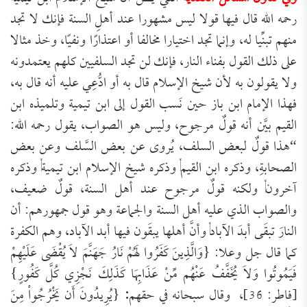
رحمه الله قال فيها قولا ليس مشهورا عند أهلِ السنة فإنك لا تجد
منهم تبنِّيا له، وإنما تجد اختيارا مخالفا أو اعتذارًا ونفيًا، وخذ مثالا
على ذلك القول بفناء النار، فإنك لن تجد السلفيين كلهم يعتمدونه
ولا يقولون به لأن شيخ الإسلام قال به أو ادُّعِي عليه أنه قال به،
فهذا الإمام ابن باز حين نَسب القول إلى ابن تيمية وتلميذه ابن
القيم بيَّن أنه قولٌ مرجوح، وليس هو الصواب، يقول رحمه الله:
“هذا قولٌ لبعض السلف، يُروى عن بعض السَّلف وعن بعض
الصحابةِ، وذكره ابن القيم, وذكره شيخ الإسلام ابن تيمية, وذكره
آخرون, ولكنه قولٌ مرجوح عند أهل السنة، قولٌ ضعيف،
والصواب الذي عليه أهل السنة والجماعة وهو قول جمهورهم: أن
النارَ تبقَى أبدَ الآباد, وأنَّ أهلها يبقَون فيها أبد الآباد، وهم الكفرة
كما قال جل وعلا: {وَالَّذِينَ كَفَرُوا لَهُمْ نَارُ جَهَنَّمَ لاَ يُقْضَى عَلَيْهِمْ
فَيَمُوتُوا وَلاَ يُخَفَّفُ عَنْهُم مِّنْ عَذَابِهَا كَذَلِكَ نَجْزِي كُلَّ كَفُورٍ}
[فاطر: 36]، وقال سبحانه في حقهم
:
{يُرِيدُونَ أَن يَخْرُجُواْ مِنَ