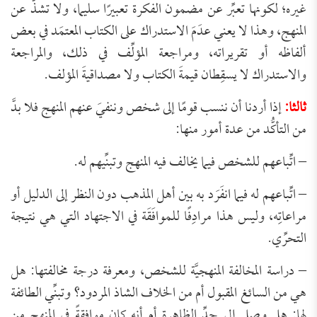
غيره؛ لكونها تعبِّر عن مضمون الفكرة تعبيرًا سليما، ولا تشذُّ عن
المنهج، وهذا لا يعني عدَمَ الاستدراك على الكتاب المعتمَد في بعض
ألفاظه أو تقريراته، ومراجعة المؤلِّف في ذلك، والمراجعة
والاستدراك لا يسقِطان قيمةَ الكتاب ولا مصداقيةَ المؤلف.
ثالثا:
إذا أردنا أن ننسب قومًا إلى شخص وننفيَ عنهم المنهج فلا بدَّ
من التأكُّد من عدة أمور منها:
– اتِّباعهم للشخص فيما يخالف فيه المنهج وتبنِّيهم له.
– اتِّباعهم له فيما انفَرَد به بين أهل المذهب دون النظر إلى الدليل أو
مراعاتِه، وليس هذا مرادِفًا للموافَقَة في الاجتهاد التي هي نتيجة
التحرِّي.
– دراسة المخالفة المنهجيَّة للشخص، ومعرفة درجة مخالفتها: هل
هي من السائغ المقبول أم من الخلاف الشاذ المردود؟ وتبنِّي الطائفة
لها: هل وصل إلى حدِّ الظاهرة أم أنه كان موافقةً في المنهج من