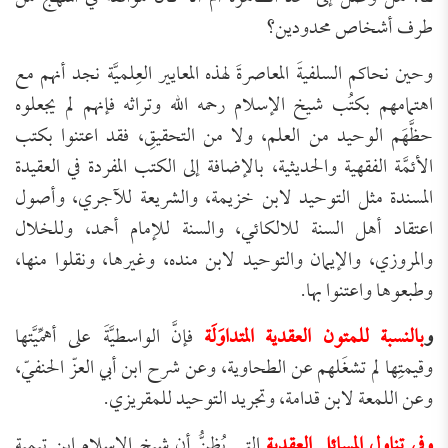
طرف أشخاص محدودين؟
وحين نحاكم السلفيةَ المعاصرةَ لهذه المعايير العِلميَّة نجد أنهم مع
اهتمامهم بكتُب شيخ الإسلام رحمه الله وتراثه فإنهم لم يجعلوه
حظَّهَم الوحيد من العلم، ولا من التحقيقِ، فقد اعتنوا بكتب
الأئمَّة الفقهية والحديثية، بالإضافة إلى الكتب المفردة في العقيدة
المسندة مثل التوحيد لابن خزيمة، والشريعة للآجري، وأصول
اعتقاد أهل السنة للالكائي، والسنة للإمام أحمد، وللخلال
والمروزي، والإيمان والتوحيد لابن منده، وغيرها، ونقلوا منها،
وطبعوها واعتنوا بها.
و
بالنسبة للمتون العقدية المتداوَلَة
فإنَّ الواسطيَّةَ على أهمِّيَّتها
وقيمتِها لم تشغَلهم عن الطحاوية، وعن شرح ابن أبي العزّ الحنفيّ،
وعن اللمعة لابن قدامة، وتجريد التوحيد للمقريزي.
وفي تناول المسائل العقدية
التي يُظنُّ أن شيخ الإسلام ابن تيمية