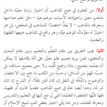
أولا:
من المعلوم في جميع المذاهب أن اختيارَ رواية معيَّنة داخلَ
مذهبٍ معين واعتمادَها لأسباب موضوعيةٍ – مثل علم صاحبها
ومعرفته بالمذهب – لا يعَدُّ اختصارًا للمذهب في شخصٍ، بل هو
اختيارٌ له مقوِّماتُه الموضوعيَّة، وهو واقع في المذاهِب جميعِها الفقهية
والعقدية.
ثانيا:
يجب التفريق بين مقام التعلُّم والتعليم وبين مقام البحث
والتحقيق، فمن يريد تعميم علمٍ معيَّن على أمَّة بكاملها لا يمكن
أن يعمِّمه بجميع رجاله وجميع كُتُبه، ولا حتى بجميع مسائله، بل
حسبُه المهمّ من المسائل، وحسبُه من الكتب ما جمع بين الاختصار
والوضوح والدِّقَّة؛ في النقل إن كان المتن نقلًا، أو الشرح إن كان
شرحًا، وهذا أيضا عامّ في جميع المذاهب عقديةً كانت أو فقهية،
فلها كتُبُها المختصَرة المعتَمَدة التي يُرجع إليها في التعليم والتدريس
ومعرفة المعتَمَد، ومن هنا يأتي اختيار بعضِ كتبِ شيخ الإسلام أو