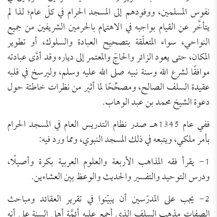
نفوس المسلمين، ووفودهم إلى المسجد الحرام في كلّ عام؛ لذا لم
يتأخَّر عن القيام بواجبه في الاهتمام بالحرمين الشريفين من جميع
النواحي، سواء المتعلّقة بتصحيح العبادة والسلوك، أو تطوير
المكان، حتى يعود الزائر والحاجّ والمعتمر إلى دياره وقد أدَّى عبادته
موافقًا لشرع الله وسنة نبيه صلى الله عليه وسلم، وليرسخ في قلبه
عقيدة السلف الصالح، ومصحِّحًا لما أثير من نظرات خاطئة حول
دعوة الشيخ محمد بن عبد الوهاب.
ففي عام 1345هـ صدر نظام التدريس العام في المسجد الحرام
بأمر ملكي، ويتبعه في ذلك المسجد النبوي، ومما ورد فيه:
1- يقرأ فقه المذاهب الأربعة والعلوم العربية بكرة وأصيلًا،
ودرس التوحيد والتفسير والحديث والوعظ بين العشاءين.
2- يجب على المدرّسين أن يبيّنوا في تقرير العقائد ومباحث
الصفات مذهب السلف الذي أجمع عليه أئمَّة أهل السنة على أنه