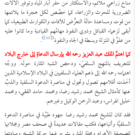
مناخ زراعي ملائم، والاستكثار من حفر آبار المياه وتوفير الآلات
الضرورية للحرث والزراعة، كما خصَّص لكل هجرة ما يلائمها
من قوت ومساعدة حالَةَ التعرُّض للآفات والكوارث الطبيعية، كما
أبقى لزعماء القبائل وذوي النفوذ مهامَّهم القيادية وما كانوا عليه
)
[60]
(
من علوٍّ في المنزلة وبسطة في الجاه والنفوذ
.
كما اهتمَّ الملك عبد العزيز رحمه الله بإرسال الدعاةِ إلى خارج البلاد
للتعريف بالمنهج السلفيّ، ودحض الشبه المثارة حولَه. ووجَّه
اهتمامه رحمه الله إلى دَعم العلماء السلفيين في البلاد الإسلامية الذين
أخَذت أقلامهم تصول وتجول في مناصرة الدعوة السلفية والذبِّ
عنها كأمثال الشيخ محمد رشيد رضا، ومحمد حامد الفقي، ومحمد
خليل الهراس، وعبد الرحمن الوكيل وغيرهم.
فقد كان للشيخ محمد رشيد رضا جهود طيِّبة في مناصرة الدعوة
السلفيَّة وأتباعها، فكتب مقالات عديدةً في صحف مصر ومجلاتها
كصحيفة الأهرام ومجلة المنار، يشرح فيها حركة الشيخ ومبادئها