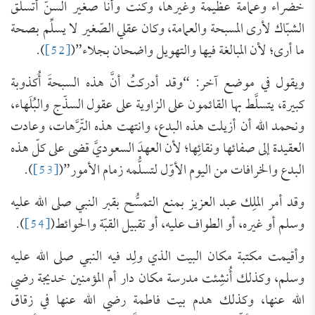
خضراء وعمامة عظيمة وغيرها، وكنت وأنا صغير السنّ أتسلّق
الشبّاك لأرى المسبحة والعمامة، وكان عقلي الصّغير لا يسلِّم بصحة
ما أرى؛ لأن المبالغة فيها والتهويل واضحان بجلاء”(
[52]
).
ويقول في موضع آخر: “وقد أدركتُ أنَّ هذه السبحةَ أُكذوبة
كبيرة، يتسلَّط بها القائمون على الزاوية على عقول السذّج والبُلَهاء،
ونحمد الله أن أزيلت هذه البدع، وانتهت هذه التّرَّهات، وعادت
العقيدة إلى صفائها ونقائِها؛ لأن العهدَ السعوديَّ قضى على كلّ هذه
البدع والخرافات من اليوم الأوّل لتسلُّمه زمام الأمور”(
[53]
).
وقد أمر الملِك عبد العزيز بمنع التمسُّح بقبر النبي صلى الله عليه
وسلم أو غيره، أو الطواف عليه، أو تقبيل القبّة والحوائط(
[54]
).
وأقيمت مكتبة مكان البيت الذي ولِد فيه النبي صلى الله عليه
وسلم، وكذلك أُنشِئت مدرسة مكان دار أم المؤمنين خديجة رضي
الله عنها، وكذلك هدم بيت فاطمة رضي الله عنها في زقاق