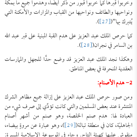
وخربوا قبرها كما خربوا قبور من ذكر أيضًا، وهدموا جميع ما بمكة
ونواحيها والطائف ونواحيها من القباب والمزارات والأمكنة التي
يُتبرك بها”(
[27]
).
كما حرص الملك عبد العزيز على هدم القبة المبنية على قبر عبد الله
بن السامر في نجران(
[28]
).
وهكذا نجد الملك عبد العزيز قد وضع حدًّا للجهل والممارسات
العقدية المنحرفة في بعض المناطق.
2- هدم الأصنام:
ومن صور حرص الملك عبد العزيز على إزالة جميع مظاهر الشرك
المنتشرة عند بعض المسلمين والتي كانت تؤدِّي إلى صرف شيء من
العبادة لها: هدم صنم الخلصة، وهو صنم من أشهر أصنام
الجاهليّة، كان في منطقة تبالة(
[29]
)، وهو عبارة عن مروةٍ بيضاء،
منقوش عليها كهيئة التاج. وجاء في الموسوعة الإسلامية الميسرة: