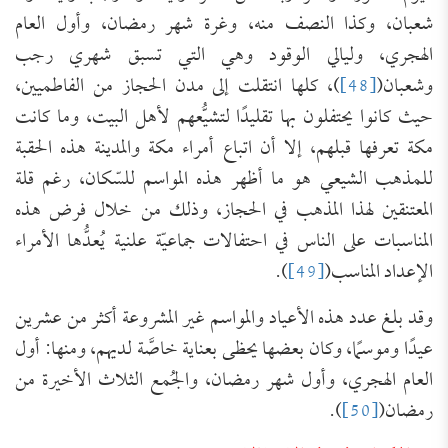
شعبان، وكذا النصف منه، وغرة شهر رمضان، وأول العام
الهجري، وليالي الوقود وهي التي تسبق شهري رجب
وشعبان(
[48]
)، كلها انتقلت إلى مدن الحجاز من الفاطميين،
حيث كانوا يحتفلون بها تقليدًا لتشيُّعهم لأهل البيت، وما كانت
مكة تعرفها قبلهم، إلا أن اتباع أمراء مكة والمدينة هذه الحقبة
للمذهب الشيعي هو ما أظهر هذه المواسم للسّكان، رغم قلة
المعتنقين لهذا المذهب في الحجاز، وذلك من خلال فرض هذه
المناسبات على الناس في احتفالات جماعيّة علنية يُعدُّها الأمراء
الإعداد المناسب(
[49]
).
وقد بلغ عدد هذه الأعياد والمواسم غير المشروعة أكثر من عشرين
عيدًا وموسمًا، وكان بعضها يحظى بعناية خاصَّة لديهم، ومنها: أول
العام الهجري، وأول شهر رمضان، والجُمع الثلاث الأخيرة من
رمضان(
[50]
).