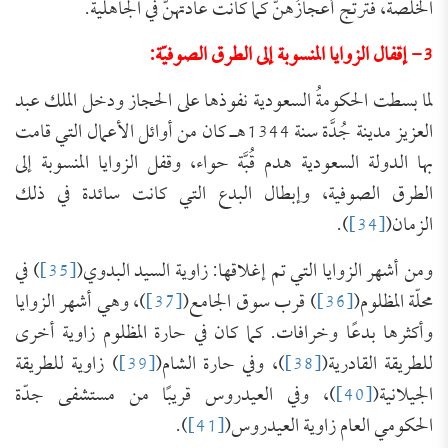
الخلصة، فترتج أعجازُهنّ كما كانت عادتهنَّ في الجاهلية.
3- إقفال الزوايا المنسوبة إلى الطرق الصوفيّة:
لما بسطت الحكومةُ السعودية نفوذها على الحجاز ودخل الملك عبد
العزيز مدينة جُدَّة سنة 1344هـ كان من أوائل الأعمال التي قامت
بها الدولة السعودية هدم قُبَّة حواء، وقفل الزوايا المنسوبة إلى
الطرق الصوفية، وإبطال البدع التي كانت سائدة في ذلك
الزمان(
[34]
).
ومن أشهر الزوايا التي تم إغلاقها: زاوية السيد البدوي(
[35]
) في
محلّة المظلوم(
[36]
) قرب سوق الجامع(
[37]
)، وهي أشهر الزوايا
وأكثرها بدعًا وخرافات. كما كان في حارة المظلوم زاوية أخرى
للطريقة القادرية(
[38]
)، وفي حارة الشام(
[39]
) زاوية للطريقة
الجيلانية(
[40]
)، وفي العيدروس قريبًا من مستشفى جدّة
الحكومي العام زاوية العيدروس(
[41]
).