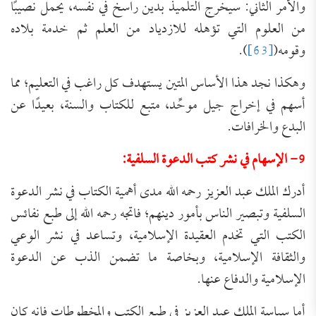
والأمر الثاني: سيخرج التلميذ بدين راسخ في نفسه، يحمل نصيبًا
من العلوم التي تؤهله للازدياد من العلم ثم خدمة بلاده
وقومه(
[63]
).
وهكذا نجد هذا الأساس المتين يستهدف كل راغب في التعليم؛ مما
أسهم في إخراج جيل موحِّد، متبع للكتاب والسنة، بعيدًا عن
البدع والخرافات.
9- الإسهام في نشر كتب الدعوة السلفية:
أدرك الملك عبد العزيز رحمه الله مدى أهمية الكتاب في نشر الدعوة
السلفية وتبصير الناس بأمور دينهم؛ فاتجه رحمه الله إلى طبع نفائس
الكتب التي تخدم العقيدة الإسلامية، وتساعد في نشر الوعي
والثقافة الإسلامية، وبخاصة ما تضمن الذب عن الدعوة
الإسلامية والدفاع عنها.
أما سياسة الملك عبد العزيز في طبع الكتب والمخطوطات فإنه كان