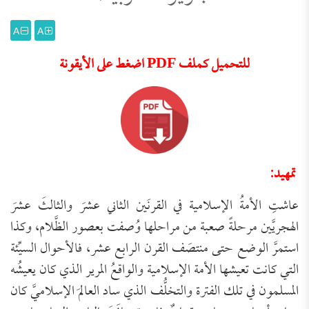
A
A
للتحميل كملف PDF اضغط على الأيقونة
تمهيد:
عاشتِ الأمةُ الإسلامية في القرنَين الثاني عشرَ والثالثَ عشرَ
الهجريَّين مرحلةً صعبة من مراحلها وُصفت بعصور الظَّلام، وكذا
استمرَّ الوضع حتى منتصَف القرن الرابع عشر، فالأحوال السيِّئة
التي كانت تعيشها الأمة الإسلامية والواقعُ المرير الذي كان يعيشُه
المسلمون في تلك الفترة والتخلُّف الذي ساد العالمَ الإسلاميَّ كان