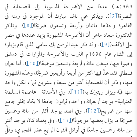
1369هـ) عددًا من الأضرحة المنسوبة إلى الصحابة في
البصرة(
[7]
). ويذكر علي باشا مبارك أن الموجود في زمنه في
القاهرة وحدَها مائتان وأربعة وتسعون ضريحًا(
[8]
). وتذكر
الدكتورة سعاد ماهر أن الأضرحة المشهورة يزيد عددها في مصر
على الألف(
[9]
). وقد ذكر عبد الرحمن بك سامي الذي قام بزيارة
إلى الشام عام 1890م الترب والأضرحة والمزارات في دمشق
وضواحيها، فبلغت مائة وأربعة وتسعين موضعًا(
[10]
). أما نعمان
قسطالي فقد عدَّ فيها أكثر من أربعة وأربعين ضريحًا، وهذه المشهورة
منها، وذكر أن للصحابة أكثر من سبعة وعشرين قبرًا، لكل واحد
منها قبّة ويزار ويتبرّك به(
[11]
). وفي الأستانة -عاصمة السلطنة
العثمانية- يوجد أربعمائة وواحد وثمانون جامعًا لا يكاد يخلو جامع
منها من ضريح(
[12]
). وفي الهند يوجد أكثر من مائة وخمسين
ضريحًا ما يزال بعضها موجودًا(
[13]
). وفي بغداد كان يوجد أكثر
من مائة وخمسين جامعًا في أوائل القرن الرابع عشر الهجري، وقلَّ