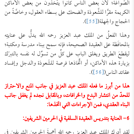
الصّواغة؛ لأنّ بعض الناس كانوا يتَّخذون من بعض الأماكن
الكريمة مقرًّا للشَّعوذة والضحك على بسطاء العقول، وخاصَّةً من
الحجاج والجهلة(
[55]
).
وهذا الفعلُ من الملك عبد العزيز رحمه الله يدلُّ على عنايتِه
بالمحافَظة على العقيدة الصحيحة، فإنه سمح ببناء مدرسة ومكتبة؛
ليقطعَ الطريق ويغلق الباب على كلِّ من تسوِّل له نفسه بالتبرّك
بزيارة هذه الأماكن، أو اتِّخاذها فرصة للشّعوذة والدجل وإفساد
عقائد الناس(
[56]
).
هذا من أبرز ما فعله الملك عبد العزيز في جانب المنع والاحتراز
للحدّ من انتشار البدع والخرافات، وبالمقابل نجده لم يغفل جانب
البناء العقدي، فمن الإجراءات التي اتخذها:
6- العناية بتدريس العقيدة السلفية في الحرمين الشريفين:
لقد أدرك الملك عبد العزيز رحمه الله أهميةَ الحرمين الشريفين في