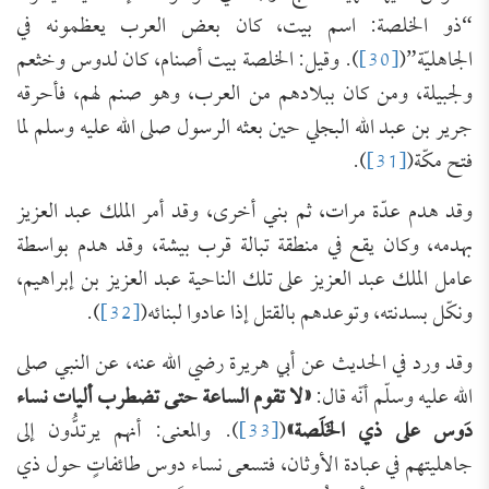
“ذو الخلصة: اسم بيت، كان بعض العرب يعظمونه في
الجاهليّة”(
[30]
). وقيل: الخلصة بيت أصنام، كان لدوس وخثعم
ولجبيلة، ومن كان ببلادهم من العرب، وهو صنم لهم، فأحرقه
جرير بن عبد الله البجلي حين بعثه الرسول صلى الله عليه وسلم لما
فتح مكّة(
[31]
).
وقد هدم عدّة مرات، ثم بني أخرى، وقد أمر الملك عبد العزيز
بهدمه، وكان يقع في منطقة تبالة قرب بيشة، وقد هدم بواسطة
عامل الملك عبد العزيز على تلك الناحية عبد العزيز بن إبراهيم،
ونكّل بسدنته، وتوعدهم بالقتل إذا عادوا لبنائه(
[32]
).
وقد ورد في الحديث عن أبي هريرة رضي الله عنه، عن النبي صلى
الله عليه وسلّم أنّه قال:
«
لا تقوم الساعة حتى تضطرب أليات نساء
دَوس على ذي الخَلَصة
»
(
[33]
). والمعنى: أنهم يرتدُّون إلى
جاهليتهم في عبادة الأوثان، فتسعى نساء دوس طائفاتٍ حول ذي