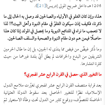
1206هـ داخل ضريح المولى إدريس(
[21]
).
هذا، وإن كان الغلو في الأولياء والصالحين قد وصل به الحال إلى ما
ذكرنا، فكيف إذن سيكون الغلوّ في مقام النبوة وأهل البيت؟! لذا
لا نتعجب ما نراه في المدائح النبوية وما يحصل في المولد إذا كان هذا
حاصلًا فيمن هم دون مقام النبوة والصحبة والسلف الصالحين.
وما ذُكر غيضٌ من فيض مما يندَى له الجبين، بل إن ما طال الحرمين
الشريفين من البدع والخرافات لم يطل أيَّ بلدة غيرهما من حيث
كثرة انتشارها.
ما التغيير الذي حصل في القرن الرابع عشر الهجري؟
بعد قرابة منتصف القرن الرابع عشر الهجري تغيَّرت ملامح الدول
الإسلامية، نظرًا للتغيير الحاصل بعد سقوط الدولة العثمانية
الحاضنَة للتصوُّف، ووقوع كثير من الدول تحت وطأة الاستعمار ثمّ