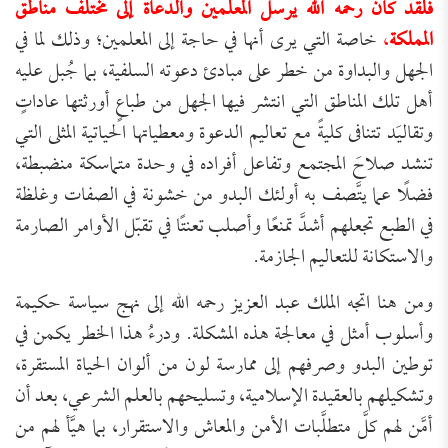
فلقد كان رحمه الله يرسل المعلمين والدعاة إلى مختلف مناطق
المملكة
،
خاصة التي يرى أنها في حاجة إلى المعلمين؛ وذلك لما في
الجهل والبداوة من خطر على مبادئ دعوته السلفية، بما جُبل عليه
أهل تلك المناطق التي انتشر فيها الجهل من طباعٍ أورثتها عاداتٍ
وتقاليَد تتنافى كليةً مع تعاليم الدعوة ومعطياتها الحياتية المثلى التي
تنشد صلاحَ المجتمع وتفاعل أفراده في وحدة متماسكة منضبطة،
فضلًا عما يتَّصف به أولئك البدو من خشونة في الصفات وغلظة
في الطبع تجعلهم أشدَّ تمنعًا وأصلب تعنتًا في تقبّل الأوامر الصارمة
والاستكانة للتعاليم الجازمة.
ومن هنا اتجه الملك عبد العزيز رحمه الله إلى نهج سياسة حكيمة
وأسلوب أمثل في معالجة هذه المشكلة. ودرءُ هذا الخطر يكمن في
توطين البدو وصرفهم إلى ممارسة لون من ألوان الحياة المستقرة،
وتشكيلهم بالعقيدة الإسلامية، وتسليحهم بالعلم الشرعي، بعد أن
أمَّن لهم كلَّ متطلَّبات الأمن والمعاش والاستقرار، بما هيَّأ لهم من