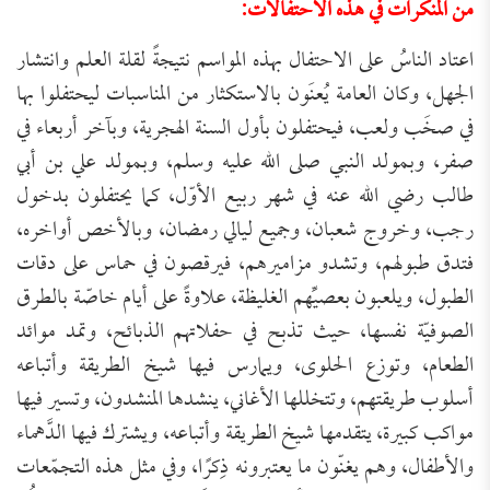
من المنكرات في هذه الاحتفالات:
اعتاد الناسُ على الاحتفال بهذه المواسم نتيجةً لقلة العلم وانتشار
الجهل، وكان العامة يُعنَون بالاستكثار من المناسبات ليحتفلوا بها
في صخَب ولعب، فيحتفلون بأول السنة الهجرية، وبآخر أربعاء في
صفر، وبمولد النبي صلى الله عليه وسلم، وبمولد علي بن أبي
طالب رضي الله عنه في شهر ربيع الأوّل، كما يحتفلون بدخول
رجب، وخروج شعبان، وجميع ليالي رمضان، وبالأخص أواخره،
فتدق طبولهم، وتشدو مزاميرهم، فيرقصون في حماس على دقات
الطبول، ويلعبون بعصيِّهم الغليظة، علاوةً على أيام خاصّة بالطرق
الصوفيّة نفسها، حيث تذبح في حفلاتهم الذبائح، وتمد موائد
الطعام، وتوزع الحلوى، ويمارس فيها شيخ الطريقة وأتباعه
أسلوب طريقتهم، وتتخللها الأغاني، ينشدها المنشدون، وتسير فيها
مواكب كبيرة، يتقدمها شيخ الطريقة وأتباعه، ويشترك فيها الدَّهماء
والأطفال، وهم يغنّون ما يعتبرونه ذِكرًا، وفي مثل هذه التجمّعات