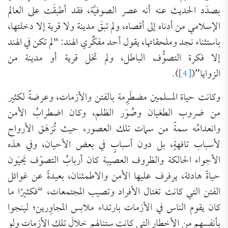
بصدَد الحديث عنه أنه عصر الصوفيَّة، فقد أطبقَت على العالم
الإسلامي من أدناه إلى أقصاه، ولم تبقَ مدينة ولا قرية إلا دخلتها،
باستثناء نجد وملحقاتها، يقول أحد مفكِّري الهند: “لم تكن في الهند
إلا فكرة التصوُّف الباطل، ولم تخل قرية أو مدينة من
الزوايا”(
[4]
).
وكانت حياة المسلمين مضطَرِمة بالفتن والأزمات، وعرضةً لكثير
من ضروب الطغيان وصُوَر الظلم، وكان اضطرابُ الأمن
وانعدامُه سمةً من سمات تلك العصور، حيث تُزهَق الأرواح
لأسباب تافهةٍ، بل دون أسبابٍ في بعض الأحيان، وفي هذه
الأجواء الحالكة والظروف العصيبة كان أربابُ التصوّف يَحيَون
حياةً هادئة، يرفرف عليها الأمن والاطمئنان، بعيدةً عن غوائل
الفتن التي كانت تغتال الأفراد وتصيب المجتمعات، “فكثيرًا ما
كان يقوم الناس في الأزمات بارتداء ملابس المجاوِرين؛ لينجوا
بأنفسهم من الأخطار التي كانت ستنالهم خلالَ تلك الأزمات ولو