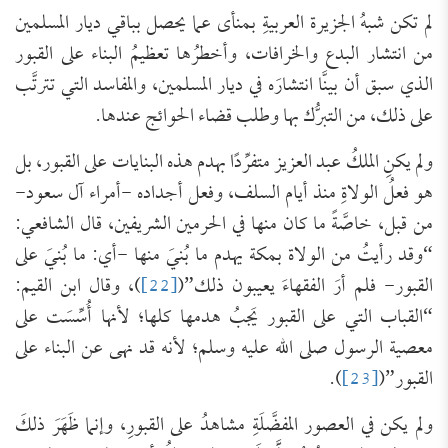
لم تكن شبهُ الجزيرة العربيةِ بمنأى عما يحصل بباقي ديار المسلمين
من انتشار البدع والخرافات، وأخطرُها تعظيمُ البناء على القبور
الذي سبق أن بينَّا انتشارَه في ديار المسلمين، والمفاسد التي تترتَّب
على ذلك، من التبرُّك بها وطلب قضاء الحوائج عندها.
ولم يكنِ الملكُ عبد العزيز متفرِّدًا بهدم هذه البنايات على القبور، بل
هو فعلُ الولاةِ منذ أيام السلف، وفعل أجداده -أمراء آل سعود-
من قبل، خاصَّةً ما كان منها في الحرمين الشريفين، قال الشافعي:
“وقد رأيتُ من الولاة بمكة يهدم ما بُنيَ منها -أي: ما بُنيَ على
القبور- فلم أرَ الفقهاءَ يعيبون ذلك”(
[22]
)، وقال ابن القيم:
“القباب التي على القبور يَجبُ هدمها كلها؛ لأنها أُسِّسَت على
معصية الرسول صلى الله عليه وسلم؛ لأنه قد نهى عن البناء على
القبور”(
[23]
).
ولم يكن في العصور المفضَّلَةِ مشاهدُ على القبورِ، وإنما ظَهَرَ ذلكَ