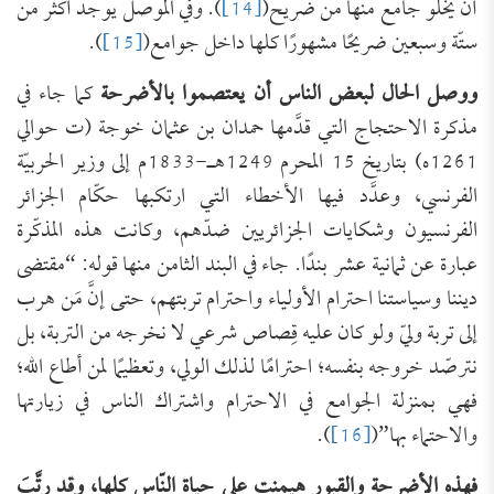
أن يخلو جامع منها من ضريح(
[14]
). وفي الموصل يوجد أكثر من
ستّة وسبعين ضريحًا مشهورًا كلها داخل جوامع(
[15]
).
ووصل الحال لبعض الناس أن يعتصموا بالأضرحة
كما جاء في
مذكرة الاحتجاج التي قدَّمها حمدان بن عثمان خوجة (ت حوالي
1261ه) بتاريخ 15 المحرم 1249هـ-1833م إلى وزير الحربيّة
الفرنسي، وعدَّد فيها الأخطاء التي ارتكبها حكّام الجزائر
الفرنسيون وشكايات الجزائريين ضدّهم، وكانت هذه المذكّرة
عبارة عن ثمانية عشر بندًا. جاء في البند الثامن منها قوله: “مقتضى
ديننا وسياستنا احترام الأولياء واحترام تربتهم، حتى إنَّ مَن هرب
إلى تربة وليّ ولو كان عليه قِصاص شرعي لا نخرجه من التربة، بل
نترصّد خروجه بنفسه؛ احترامًا لذلك الولي، وتعظيمًا لمن أطاع الله؛
فهي بمنزلة الجوامع في الاحترام واشتراك الناس في زيارتها
والاحتماء بها”(
[16]
).
فهذه الأضرحة والقبور هيمنت على حياة النّاس كلها، وقد رتَّبَ