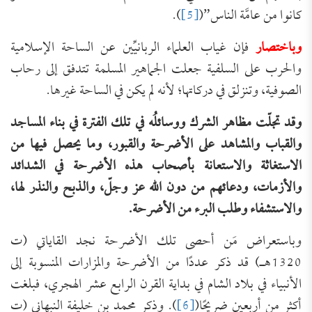
كانوا من عامَّة الناس”(
[5]
).
وباختصار
فإن غياب العلماء الربانيِّين عن الساحة الإسلامية
والحرب على السلفية جعلت الجماهير المسلمة تتدفق إلى رحاب
الصوفية، وتنزلق في دركاتها؛ لأنه لم يكن في الساحة غيرها.
وقد تجلّت مظاهر الشرك ووسائلُه في تلك الفترة
في بناء المساجد
والقباب والمشاهد على الأضرحة والقبور، وما يحصل فيها من
الاستغاثة والاستعانة بأصحاب هذه الأضرحة في الشدائد
والأزمات، ودعائهم من دون الله عز وجلّ، والذبح والنذر لها،
والاستشفاء وطلب البرء من الأضرحة.
وباستعراض مَن أحصى تلك الأضرحة نجد القاياتي (ت
1320هـ) قد ذكر عددًا من الأضرحة والمزارات المنسوبة إلى
الأنبياء في بلاد الشام في بداية القرن الرابع عشر الهجري، فبلغت
أكثر من أربعين ضريحًا(
[6]
). وذكر محمد بن خليفة النبهاني (ت