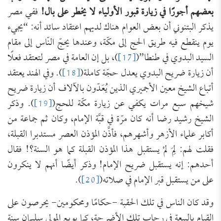
بعضهم أجورًا في زيارة قبور الأولياء لا يخطر على بال!
ففي مصر
يذكر البتنوني أن بعض العوام هناك لديهم اعتقاد سائد أنه: “يجيء
يوم ينقطع فيه طريق الحج إلى مكّة، وعندها يحجّ النّاس إلى مقام
السيد البدوي في طنطا”(
[17]
)، بل إن العامة في مصر لتعتقد فعلًا
أن زيارة ضريح البدوي يعدل حجّة كاملة(
[18]
). وفي الهند يعتقد
أتباع الشيخ معين الأجميري الذين يُعَدّون بالآلاف أن زيارة ضريح
شيخهم سبع مرات يكفي عن زيارة مكّة للحج(
[19]
). وذكر
الشيخ رشيد رضا أنه كان مرّة في قبَّة الإمام، وكان ثم جماعة من
أكابر علماء الأزهر وأشهرهم، فأذَّن المؤذن العصر مستدبرا القبلة،
فقلت لهم: لِمَ لمْ يستقبل هذا المؤذن القبلة كما هو السنة؟! فقال
أحدهم: إنه يستقبل ضريح الإمام! وذكر أيضًا أنهم لا ينكرون
على من يستقبل قبر الإمام في صلاته(
[20]
).
وقد كان الناس في تلك الحقبة -حكامًا ومحكومين- يحرصون على
القيام بالبيعة في رحاب تلك الأضرحة، كما بويع المولى سليمان سنة