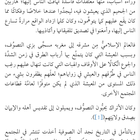
وراءه أسباب، منها معتقداتٌ فاسدة تهافَتَ الناس إليها؛ هاربين
من الجحيم الذي يعيشون فيه، ليجدُوا عندها خلاصًا وفكاكًا مما
كان يقَع عليهم كما يتوهَّمون، وكان كلما ازداد الواقع مرارةً تسارع
الناس إليها، وأمعَنوا في تصديق تلفيقاتها وأكاذيبها.
فالعالم الإسلاميُّ مِن مشرقه إلى مغربه مسجًّى بزي التصوُف،
وبسبب المعيشة التي كان يتمتَّع بها أرباب الطرق في زمن الشدَّة
والجوع اتِّكالًا على الأوقاف والهبات التي كانت تنهال عليهم رغِب
الناس في طُرُقهم والعيشِ في زواياهم؛ لعلّهم يظفرون بشيء من
ذلك المستوى من المعيشة الذي لم يكن متوفّرًا لعامَّة قطاعات
المجتمع الأخرى.
وكان الأتراك يحبُّون التصوُّف، ويميلون إلى تقديس أهله والإيمان
بصِدق ولايَتِهم(
[1]
).
وبالتأمل في التاريخ نجد أن الصوفية أخذت تنتشر في المجتمع