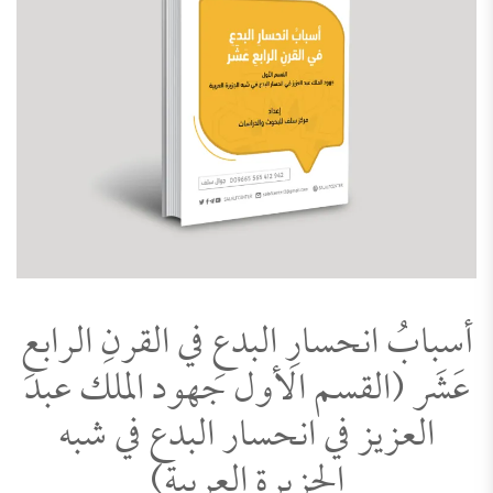
أسبابُ انحسارِ البدعِ في القرنِ الرابعِ
عَشَر (القسم الأول جهود الملك عبد
العزيز في انحسار البدع في شبه
الجزيرة العربية)