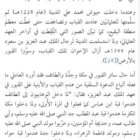
وعندما دخلت جيوش محمد علي المدينة (عام 1226هـ) ثم
سلَّمتها للعثمانيّين عادت القباب وتضاعفت حتى غطَّت معظمَ
منطقة البقيع، كما تبيِّن الصور التي التُقِطت في أواخر العهد
العثمانيّ، ولما استسلمت المدينة لرجال الملك عبد العزيز بن سعود
عام 1344هـ أزال الإخوان تلك القباب، وسوَّوا القبور
بالأرض(
[26]
).
أما حال سائر القبور في مكة وجدَّة والطائف فقد أورد العاملي ما
فعله أتباع الدعوة السلفية من هدم القباب والأبنية على القبور في
عهد الملك عبد العزيز، فقال: “لما دخل الوهابيون إلى الطائف
هدموا قبة ابن عباس كما فعلوا في المرة الأُولى، ولما دخلوا مكة
المكرمة هدموا قبة عبد المطلب جد النبي صلى الله عليه وسلم، وأبي
طالب عمه، وخديجة أم المؤمنين، وخرَّبوا مولد النبي صلى الله عليه
وسلم، ومولد فاطمة الزهراء، ولما دخلوا جدة هدموا قبة حواء