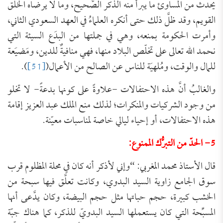
يحدث من المساوئ ما يبرأ منه الذكر الصَّحيح، وما لا يرضاه الخلُق
القويم، وقد ظلَّ ذلك حتى أنكره العلماءُ في العهد السعودي الثاني،
وأمرت الحكومة بمنعه، وهي في جملتها من البدَع السيئة التي
نحمد الله تعالى على تخلّص البلاد منها، فهي منافيةٌ للدين، ومَضيَعة
للمال والوقت، ومُلهيَة للناس عن الصالح من الأعمال(
[51]
).
والغالبُ أنَّ هذه الاحتفالات -علاوةً على كونها بدعةً- لا تخلو
من وجود الشركيات والمنكرات؛ لذلك منع الملك عبد العزيز إقامة
هذه الاحتفالات، أو إحياء ليالي خاصة لمناسبات معيّنة.
5- الحدّ من التبرُّك الممنوع:
قال الأستاذ محمد المغربي: “وإني لأذكر أنه كان في محلة المظلوم قرب
سوق الجامع زاوية السيد البدوي، وكانت تعلَّق فيها سبحة من
الخشب كبيرة، حجم حباتها مثل حجم البيضة، وكان يدَّعى أنها
المسبِّحة التي كان يستعملها السيد البدويّ للذكر، كما هناك جبّة