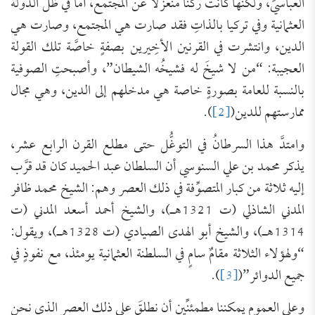
العباسيِّ، ولكنها كانت ركنًا منعزلًا عن المجتمع، أمَّا في ظلِّ الدولة
العثمانية وفي تركيا بالذاتِ فقد صارت هي المجتمع، وصارت هي
الدين، وانتشرت في القرنين الأخِيرين بصفةٍ خاصَّة تلك القولة
العجيبة: “من لا شيخَ له فشيخُه الشيطان”، وأصبحتِ الصوفية
بالنسبة للعامة بصورةٍ خاصة هي مدخلهم إلى الدين، وهي مجال
ممارستهم للدين(
[2]
).
وامتدَّ هذا السرطانُ في التوغُّل حتى مطلع القرن الرابع عشر،
يذكر محمد بن علي السنوسي أن السلطان عبد الحميد كان قد قرَّب
إليه ثلاثة من كبار المتصوِّفة في ذلك العصر وهم: الشيخ محمد ظافر
المدني الشاذلي (ت 1321هـ)، والشيخ أحمد أسعد المدني (ت
1314هـ)، والشيخ أبو الهدى الصيادي (ت 1328هـ)، ويقول:
“ولهؤلاء الثلاثة مقامٌ سامٍ في السلطنة العثمانية يومئذ، مع نفوذٍ في
جميع الدوائر”(
[3]
).
وعلى العموم يمكننا مطمئنِّين أن نطلقَ على ذلك العصر الذي نحن