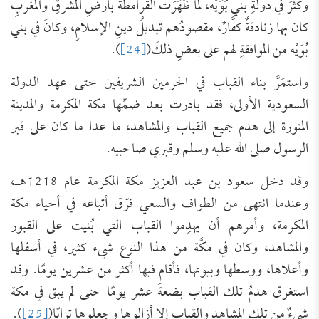
وكثرَ في دولةِ بني بُوَيْه، لَمَّا ظَهَرَت القرامطةُ بأرضِ المشرقِ والمغربِ
كان بها زنادقةٌ كفَّارٌ، مقصودُهم تبديلُ دينِ الإسلامِ، وكانَ في بني
بُوَيْه من الموافقةِ لهم على بعضِ ذلكَ(
[24]
).
واستمَرَّ بناء القباب في الحرمين الشريفين حتى عهد الدولة
السعودية الأولى، فقد بادرت بعد ضمِّها مكة المكرمة والمدينة
المنورة إلى هدم جميع القباب والمشاهد، ما عدا ما كان على قبر
الرسول صلى الله عليه وسلم وقبري صاحبيه.
وقد دخل سعود بن عبد العزيز مكة المكرمة عام 1218هـ،
وعندما انتهى من الطواف والسعي فرّق أتباعه في أحياء مكة
المكرمة، وأمرهم أن يهدِموا القباب التي بُنيت على القبور
والمشاهد، وكان في مكَّة من هذا النوع شيء كثير، في أسفلها
وأعلاها، ووسطها وبيوتها، فأقام فيها أكثر من عشرين يومًا. وقد
استغرق هدمُ تلك القباب بضعةَ عشر يومًا حتى لم يبق في مكة
شيءٌ من تلك المشاهد والقباب إلا أزالوها وجعلوها ترابًا(
[25]
).