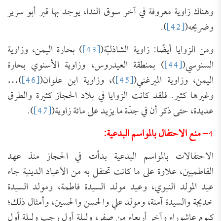
وهناك زاوية معروفة في آخر سوق الندا، يوجد بها قبر أبو سرير
وضريحه(
[42]
).
ومن الزوايا أيضًا: زاوية الشاذليّة(
[43]
) بحارة اليمن، وزاوية
السنوسي(
[44]
) بمنطقة العيدروس، وزاوية الأسنوي بحارة
اليمن، وزاوية الميرغني(
[45]
)، وزاوية ابن علوان(
[46]
)…
وغيرها كثير. فلقد كانت الزوايا في بلاد الحجاز كثيرة والطرق
عديدة، حتى ذكر أن في جدّة ما يزيد على مائة زاوية(
[47]
).
4
– منع الاحتفال بالمواسم البدعية:
الاحتفالات بالمواسم البدعية بدأت في الحجاز منذ عهد
الفاطميين، علاوة على ما كانت تحتفل به من الأعياد الدينية جاء
عيد المولد النبوي، وعيد مولد السيدة فاطمة، ومولد السيدة
خديجة والسيدة آمنة، ومولد علي والحسن والحسين، وأمثال ذلك؛
كيوم عاشوراء وآخر أربعاء من صفر، وليلة أول رجب وليلة أول