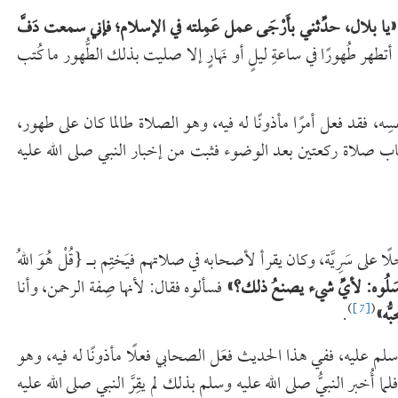
«يا بلال، حدِّثني بأَرْجَى عمل عَمِلته في الإسلام؛ فإني سمعت دَفَّ
هر طُهورًا في ساعةِ ليلٍ أو نَهارٍ إلا صليت بذلك الطُّهور ما كُتب
فسِه، فقد فعل أمرًا مأذونًا له فيه، وهو الصلاة طالما كان على طهور،
باب صلاة ركعتين بعد الوضوء فثبت من إخبار النبي صلى الله عليه
ى سَرِيَّة، وكان يقرأ لأصحابه في صلاتهم فيَختِم بـ {قُلْ هُوَ اللهُ
َلُوه: لأيِّ شيء يصنعُ ذلك؟»
فسألوه فقال: لأنها صِفة الرحمن، وأنا
)
[7]
(
ُّه»
.
سلم عليه، ففي هذا الحديث فعَل الصحابي فعلًا مأذونًا له فيه، وهو
 أُخبر النبيُّ صلى الله عليه وسلم بذلك لم يقِرَّ النبي صلى الله عليه