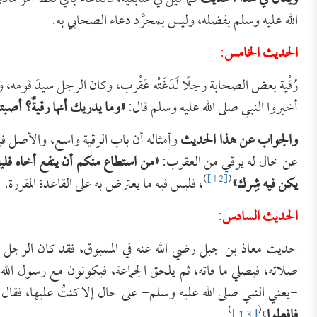
الله عليه وسلم بفضله، وليس بمجرَّد دعاء الصحابي به.
الحديث الخامس
:
رُقْية بعض الصحابة رجلًا لَدَغَتْه عَقْرب، وكان الرجل سيدَ قومه، وقد
أخبروا النبي صلى الله عليه وسلم قال:
«وما يدريك أنها رقيةٌ؟ أصب
والجواب عن هذا الحديث
وأمثاله أن باب الرقية واسع، والأصل فيه 
عن خال له يرقي من العقرب:
«من استطاع منكم أن ينفع أخاه فلي
)
[12]
(
يكن فيه شِرك»
، فليس فيه ما يعترض به على القاعدة المقررة.
الحديث السادس
:
حديث معاذ بن جبل رضي الله عنه في المسبوق، فقد كان الرجل من ا
صلاته، فيصلي ما فاته، ثم يلحق الجماعة، فيكونون مع رسول الله ص
-يعني النبي صلى الله عليه وسلم- على حال إلا كنتُ عليها، فقال 
)
(
فافعلوا
»
[13]
.