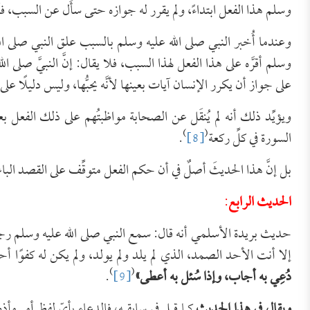
وسلم هذا الفعل ابتداءً، ولم يقرر له جوازه حتى سأَل عن السبب، فأي
وعندما أُخبر النبي صلى الله عليه وسلم بالسبب علق النبي صلى الل
وسلم أقرَّه على هذا الفعل لهذا السبب، فلا يقال: إنَّ النبيَّ صلى ال
على جواز أن يكرر الإنسان آيات بعينها لأنَّه يحبُّها، وليس دليلًا 
ويؤيِّد ذلك أنه لم يُنقَل عن الصحابة مواظبتُهم على ذلك الفعل 
)
(
السورة في كلِّ ركعة
[8]
.
بل إنَّ هذا الحديثَ أصلٌ في أن حكم الفعل متوقِّف على القصد الب
الحديث الرابع
:
حديث بريدة الأسلمي أنه قال: سمع النبي صلى الله عليه وسلم رجلً
إلا أنت الأحد الصمد، الذي لم يلد ولم يولد، ولم يكن له كفوًا أ
)
(
دُعِي به أجاب، وإذا سُئل به أعطى»
[9]
.
ويقال في هذا الحديث
كما قيل في سابقيه، فالدعاء بأيّ لفظ أمر م