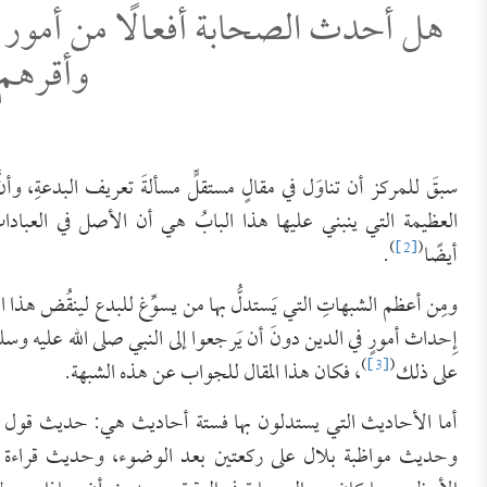
هل أحدث الصحابة أفعالًا من أمور ا
وأقرهم 
سبقَ للمركز أن تناوَل في مقالٍ مستقلٍّ مسألةَ تعريف البدعةِ، وأنّ
العظيمة التي ينبني عليها هذا البابُ هي أن الأصل في العبادا
)
[2]
(
أيضًا
.
ومِن أعظم الشبهاتِ التي يَستدلُّ بها من يسوِّغ للبدع لينقُض هذ
إِحداث أمورٍ في الدين دونَ أن يَرجعوا إلى النبي صلى الله عليه وسلم
)
[3]
(
على ذلك
، فكان هذا المقال للجواب عن هذه الشبهة.
أما الأحاديث التي يستدلون بها فستة أحاديث هي: حديث قول الرجل: ال
وحديث مواظبة بلال على ركعتين بعد الوضوء، وحديث قراءة 