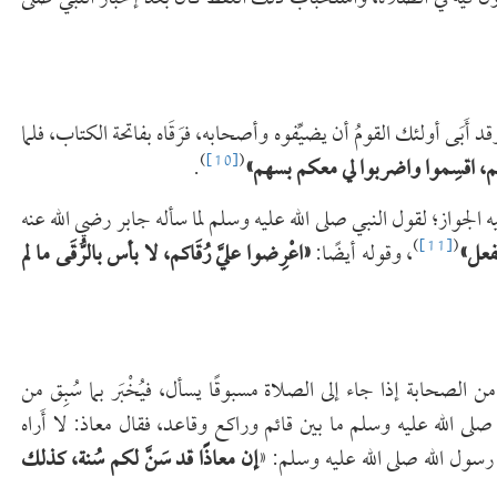
 أَبَى أولئك القومُ أن يضيِّفوه وأصحابه، فرَقَاه بفاتحة الكتاب، فلما
)
[10]
(
تم، اقسِموا واضربوا لي معكم بسهم»
.
الجواز؛ لقول النبي صلى الله عليه وسلم لما سأله جابر رضي الله عنه
)
[11]
(
فعل»
، وقوله أيضًا:
«
اعْرِضوا عليَّ رُقَاكم، لا بأس بالرُّقَى ما لم
لصحابة إذا جاء إلى الصلاة مسبوقًا يسأل، فيُخْبَر بما سُبِق من
لى الله عليه وسلم ما بين قائم وراكع وقاعد، فقال معاذ: لا أَراه
رسول الله صلى الله عليه وسلم: «
إن معاذًا قد سَنَّ لكم سُنة، كذلك