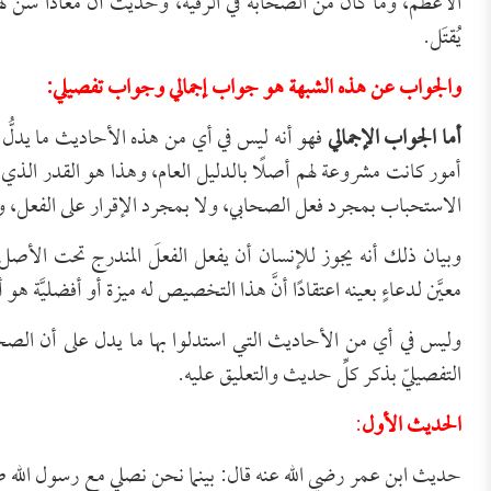
الأعظم، وما كان من الصحابة في الرقية، وحديث أن معاذا سن 
يُقتَل.
والجواب عن هذه الشبهة هو جواب إجمالي وجواب تفصيلي:
أما الجواب الإجمالي
فهو أنه ليس في أي من هذه الأحاديث ما يدلُّ ع
أمور كانت مشروعة لهم أصلًا بالدليل العام، وهذا هو القدر الذي
الاستحباب بمجرد فعل الصحابي، ولا بمجرد الإقرار على الفعل، وإنم
وبيان ذلك أنه يجوز للإنسان أن يفعل الفعلَ المندرج تحت الأص
معيَّن لدعاءٍ بعينه اعتقادًا أنَّ هذا التخصيص له ميزة أو أفضليَّة هو 
وليس في أي من الأحاديث التي استدلوا بها ما يدل على أن ال
التفصيليّ بذكر كلِّ حديث والتعليق عليه.
الحديث الأول
:
حديث ابن عمر رضي الله عنه قال: بينما نحن نصلي مع رسول الله صلى 