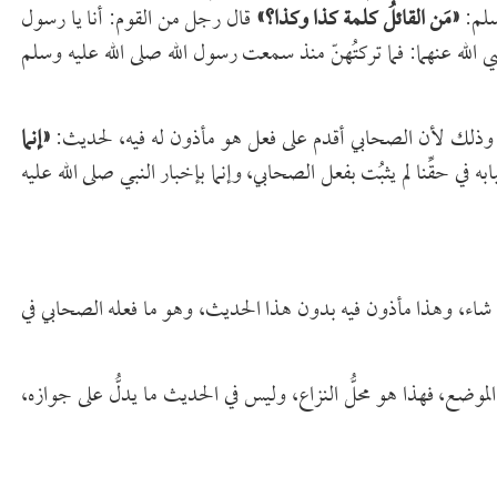
وسلم:
«مَن القائلُ كلمة كذا وكذا؟»
قال رجل من القوم: أنا يا رسول
الله عنهما: فما تركتُهنّ منذ سمعت رسول الله صلى الله عليه وسلم
نع، وذلك لأن الصحابي أقدم على فعل هو مأذون له فيه، لحديث:
«إنما
في حقِّنا لم يثبُت بفعل الصحابي، وإنما بإخبار النبي صلى الله عليه
ا شاء، وهذا مأذون فيه بدون هذا الحديث، وهو ما فعله الصحابي في
وضع، فهذا هو محلُّ النزاع، وليس في الحديث ما يدلُّ على جوازه،