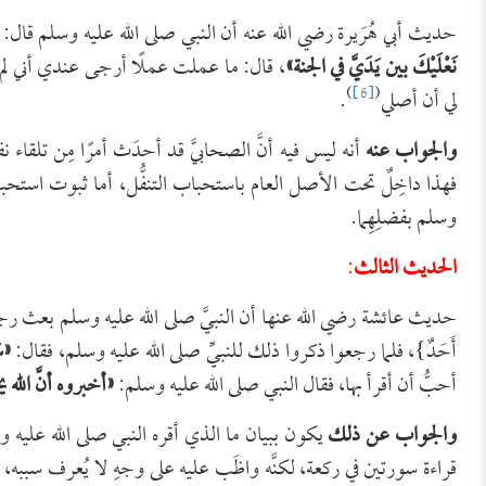
حديث أبي هُرَيرة رضي الله عنه أن النبي صلى الله عليه وسلم قال:
نَعْلَيْكَ بين يَدَيَّ في الجنة»
، قال: ما عملت عملًا أرجى عندي أني لم أتط
)
[6]
(
لي أن أصلي
.
والجواب عنه
أنه ليس فيه أنَّ الصحابيَّ قد أحدَث أمرًا مِن تلقاء ن
فهذا داخِلٌ تحت الأصل العام باستحباب التنفُّل، أما ثبوت استح
وسلم بفضلِهِما.
الحديث الثالث
:
حديث عائشة رضي الله عنها أن النبيَّ صلى الله عليه وسلم بعث رجلًا عل
أَحَدٌ}، فلما رجعوا ذكروا ذلك للنبيِّ صلى الله عليه وسلم، فقال:
«س
أحبُّ أن أقرأ بها، فقال النبي صلى الله عليه وسلم:
«أخبروه أنَّ الله يحب
والجواب عن ذلك
يكون ببيان ما الذي أقره النبي صلى الله عليه و
قراءة سورتين في ركعة، لكنَّه واظَب عليه على وجهِ لا يُعرف سببه، فلما