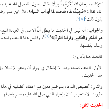
كثيرًا، وسبحان الله بُكْرَةً وأَصِيلًا، فقال رسول الله صلى الله عليه 
الله، فقال:
«عَجِبْتُ لها، فُتحت لها أبواب السماء»
. قال ابن عمر رضي 
)
(
يقول ذلك
[4]
.
والجواب:
أنه ليس في الحديث ما يبطل أنَّ الأصل في العبادة الم
)
[5]
(
هو الذكر والتكبير وقراءة القرآن»
، وفضل هذا الدعاء واستحبابه 
وسلم بفضلها.
فالتعبد هنا بأمرين:
الأول: الدعاء نفسه، وهذا لا إشكال في جواز أن يدعو الإنسان بم
هذا الحديث.
والثاني: تخصيص الدعاء بموضع معين مع اعتقاد أفضليته في هذا الم
وثبوت الاستحباب كان بإخبار النبي صلى الله عليه وسلم بفضلها.
الحديث الثاني
: