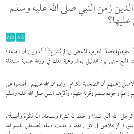
لدين زمن النبي صلى الله عليه وسلم
عليها؟
A
A
)
[1]
(
َ حقيقتَها قصدُ التقرب المحض بما لم يُشرَع
، وبين أن القاعدة
ت المنع حتى يرِد الدليل بمشروعيةِ ذلك في ورقة علمية مستقلة
ا الأصلَ زعمهم أن الصحابة الكرام -رضوان الله عليهم- أقدموا على
 رَغمَ وجوده بينهم وقُربِه منهم، وأقرَّهم النبي صلى الله عليه وسلم
له أكبر كبيرًا والحمد لله كثيرًا وسبحان الله بُكْرَةً وأَصِيلًا،
سورة الإخلاص في كل ركعة، وحديث دعاء الصحابي باسم الله